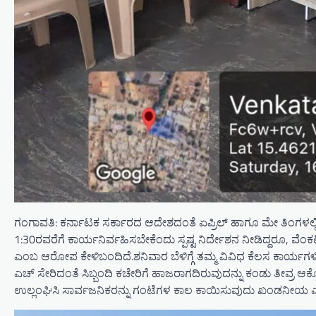
ಗಂಗಾವತಿ: ಕರ್ನಾಟಕ ಸರ್ಕಾರದ ಆದೇಶದಂತೆ ಏಪ್ರಿಲ್ ಹಾಗೂ ಮೇ ತಿಂಗಳಲ್ಲಿ ಉರಿ
1:30ರವರೆಗೆ ಕಾರ್ಯನಿರ್ವಹಿಸಬೇಕೆಂದು ಸ್ಪಷ್ಟ ನಿರ್ದೇಶನ ನೀಡಿದ್ದರೂ, ವೆಂ
ಎಂಬ ಆರೋಪ ಕೇಳಿಬಂದಿದೆ.ಶನಿವಾರ ಬೆಳಿಗ್ಗೆ ತಮ್ಮ ವಿವಿಧ ಕೆಲಸ ಕಾರ್ಯಗಳಿಗಾ
ಎಚ್ ಸೇರಿದಂತೆ ಸಿಬ್ಬಂದಿ ಕಚೇರಿಗೆ ಹಾಜರಾಗದಿರುವುದನ್ನು ಕಂಡು ತೀವ್ರ
ಉಲ್ಲಂಘಿಸಿ ಸಾರ್ವಜನಿಕರನ್ನು ಗಂಟೆಗಳ ಕಾಲ ಕಾಯಿಸುವುದು ಖಂಡನೀಯ ಎಂದು