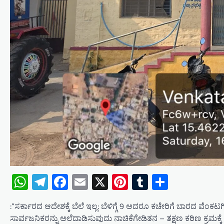
WhatsApp
Telegram
Facebook
Email
X
Pinterest
Tumblr
Share
:“ಸರ್ಕಾರದ ಆದೇಶಕ್ಕೆ ಬೆಲೆ ಇಲ್ಲ: ಬೆಳಿಗ್ಗೆ 9 ಆದರೂ ಕಚೇರಿಗೆ ಬಾರದ ವೆಂಕ
ಸಾರ್ವಜನಿಕರನ್ನು ಅಲೆದಾಡಿಸುವುದು ನಾಚಿಕೆಗೇಡಿತನ – ತಕ್ಷಣ ಕಠಿಣ ಕ್ರಮಕ್ಕೆ