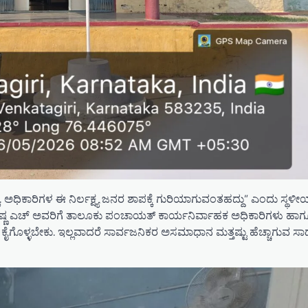
 ಅಧಿಕಾರಿಗಳ ಈ ನಿರ್ಲಕ್ಷ್ಯ ಜನರ ಶಾಪಕ್ಕೆ ಗುರಿಯಾಗುವಂತಹದ್ದು” ಎಂದು ಸ್ಥಳೀಯ
ೀ ಕೃಷ್ಣ ಎಚ್ ಅವರಿಗೆ ತಾಲೂಕು ಪಂಚಾಯತ್ ಕಾರ್ಯನಿರ್ವಾಹಕ ಅಧಿಕಾರಿಗಳು ಹಾ
್ರಮ ಕೈಗೊಳ್ಳಬೇಕು. ಇಲ್ಲವಾದರೆ ಸಾರ್ವಜನಿಕರ ಅಸಮಾಧಾನ ಮತ್ತಷ್ಟು ಹೆಚ್ಚಾಗುವ ಸಾಧ್