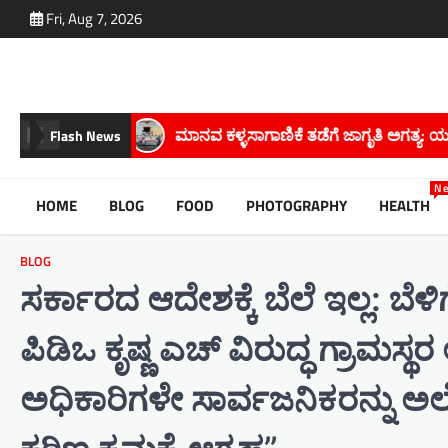
Skip
Fri, Aug 7, 2026
to
content
ಗೆ ಜಾಗೃತಿ ಅಗತ್ಯ: ಯಮುನಾ ಬೆಸ್ತ.
ರಾಜ್ಯದಲ್ಲಿ ಬರಗಾಲದ ಛಾಯೆ ಆವರಿಸ
Flash News
N
HOME
BLOG
FOOD
PHOTOGRAPHY
HEALTH
BLOG
ಸರ್ಕಾರದ ಆದೇಶಕ್ಕೆ ಬೆಲೆ ಇಲ್ಲ: ಬೆ
ಪಿಡಿಒ ಕೃಷ್ಣ ಎಚ್ ವಿರುದ್ಧ ಗ್ರಾಮ
ಅಧಿಕಾರಿಗಳೇ ಸಾರ್ವಜನಿಕರನ್ನು ಅಲ