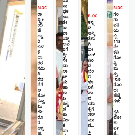
ಯ
ಸಾ
BLOG
BLOG
ಧಕ
ರಾ
ಗಂ
BLOG
ಡಾ.
ಷ್ಟ್ರೀ
ಗಾ
ತೇ
ಕನ್ನ
ಯ
ವತಿ
ಜು
ಡ
ಹೆ
ಯ
ನಾ
ಅಸ್ಮಿ
ದ್ದಾ
ಲ್ಲಿ
ಯ್ಕ್
ತೆಗಾ
ರಿ
113
ಅವ
ಗಿ
ಬಳ
ನೇ
ರಿಗೆ
ಬೀ
ಕೆ
ಕವಿ
ಶ್ರೀ
ದರ್
ದಾ
ಗೋ
ಸೇ
ನಿಂ
ರರ
ಷ್ಠಿ
ವಾ
ದ
ಸಮಿ
ಮ
ಲಾ
ಬೆಂ
ತಿ
ತ್ತು
ಲ್
ಗ
ರಚ
‘ನೂ
ಮ
ಳೂ
ನೆಗೆ
ರೊಂ
ಹಾ
ರಿಗೆ
ಅ
ದು
ರಾ
ಪಾ
ಶೋ
ಹೆಜ್ಜೆ
ಜ
ದ
ಕಸ್ವಾ
ಗಳು
ಕಟ್ಟ
ಯಾ
ಮಿ
’
ಡ
ತ್ರೆಗೆ
ಹೇ
ಕೃತಿ
ಕಾ
ಸನ್
ರೂ
ಲೋ
ರ್ಮಿ
ಮಾ
ರ
ಕಾ
ಕ
ನ…
ಆಗ್ರ
ರ್ಪ
ಸಂ
ಹ.
ಣೆ…