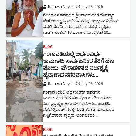
Ramesh Nayak
July 25, 2026
ಗೊಂದೂಳಿ ಸಮಾಜದ ಶ್ರೀ ಪಾಂಡುರಂಗ ದೇವಸ್ಥಾನ
ಜೀರ್ಣೋದ್ಧಾರಕ್ಕೆ ದಾನಿಗಳ ನೆರವು ಅಗತ್ಯ: ವಾಸುದೇವ್
ನವಲಿ ಮನವಿ​…. ಗಂಗಾವತಿ: ​ನಗರಸಭೆ ವ್ಯಾಪ್ತಿಯ
ವಾರ್ಡ್ ನಂಬರ್ 1ರ ಪಂಪಾನಗರದಲ್ಲಿರುವ 60…
BLOG
ಗಂಗಾವತಿಯಲ್ಲಿ ಅರ್ಧಂಬರ್ಧ
ಕಾಮಗಾರಿ: ಸಾರ್ವಜನಿಕರ ತೆರಿಗೆ ಹಣ
ಪೋಲು! ಪೌರಾಡಳಿತದ ನಿರ್ಲಕ್ಷ್ಯಕ್ಕೆ
ಹೈರಾಣಾದ ನಗರವಾಸಿಗಳು​…
Ramesh Nayak
July 25, 2026
ಗಂಗಾವತಿಯಲ್ಲಿ ಅರ್ಧಂಬರ್ಧ ಕಾಮಗಾರಿ:
ಸಾರ್ವಜನಿಕರ ತೆರಿಗೆ ಹಣ ಪೋಲು! ಪೌರಾಡಳಿತದ
ನಿರ್ಲಕ್ಷ್ಯಕ್ಕೆ ಹೈರಾಣಾದ ನಗರವಾಸಿಗಳು​… ಯುಜಿಡಿ
ನೆಪದಲ್ಲಿ ವಾರ್ಡ್‌ಗಳಲ್ಲಿ ಗುಂಡಿ ತೋಡಿ ಮಾಯವಾದ
ಗುತ್ತಿಗೆದಾರರು; ವೃದ್ಧರು, ಅಂಗವಿಕಲರ…
BLOG