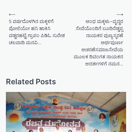
P
⟵
⟶
o
5 ವರ್ಷದೊಳಗಿನ ಮಕ್ಕಳಿಗೆ
ಅಂಧ ಮಕ್ಕಳು–ವೃದ್ಧರ
ಪೋಲಿಯೋ ಹನಿ ಹಾಕಿಸಿ
ಸೇವೆಯೊಂದಿಗೆ ಬೂದಿರೆಡ್ಡಪ್ಪ
s
ವಡ್ಡರಹಟ್ಟಿ ಗ್ರಾಪಂ ಪಿಡಿಓ ಸುರೇಶ
ನಾಯಕರ ಪುಣ್ಯಸ್ಮರಣೆ
t
ಚಲವಾದಿ ಮನವಿ…
ಅರ್ಥಪೂರ್ಣ
n
ಆಚರಣೆಸಮಾಜಸೇವೆಯ
a
ಮೂಲಕ ದಿವಂಗತ ನಾಯಕನ
ಆದರ್ಶಗಳಿಗೆ ನಮನ…
v
i
Related Posts
g
a
t
i
o
n