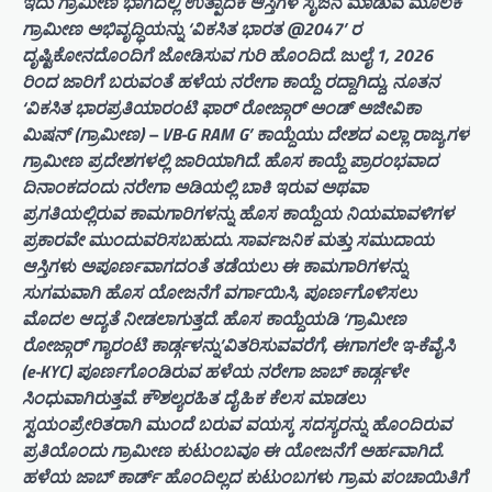
ಇದು ಗ್ರಾಮೀಣ ಭಾಗದಲ್ಲಿ ಉತ್ಪಾದಕ ಆಸ್ತಿಗಳ ಸೃಜನೆ ಮಾಡುವ ಮೂಲಕ
ಗ್ರಾಮೀಣ ಅಭಿವೃದ್ಧಿಯನ್ನು ‘ವಿಕಸಿತ ಭಾರತ @2047’ ರ
ದೃಷ್ಟಿಕೋನದೊಂದಿಗೆ ಜೋಡಿಸುವ ಗುರಿ ಹೊಂದಿದೆ. ಜುಲೈ 1, 2026
ರಿಂದ ಜಾರಿಗೆ ಬರುವಂತೆ ಹಳೆಯ ನರೇಗಾ ಕಾಯ್ದೆ ರದ್ದಾಗಿದ್ದು, ನೂತನ
‘ವಿಕಸಿತ ಭಾರಪ್ರತಿಯಾರಂಟಿ ಫಾರ್ ರೋಜ್ಗಾರ್ ಅಂಡ್ ಅಜೀವಿಕಾ
ಮಿಷನ್ (ಗ್ರಾಮೀಣ) – VB-G RAM G’ ಕಾಯ್ದೆಯು ದೇಶದ ಎಲ್ಲಾ ರಾಜ್ಯಗಳ
ಗ್ರಾಮೀಣ ಪ್ರದೇಶಗಳಲ್ಲಿ ಜಾರಿಯಾಗಿದೆ. ಹೊಸ ಕಾಯ್ದೆ ಪ್ರಾರಂಭವಾದ
ದಿನಾಂಕದಂದು ನರೇಗಾ ಅಡಿಯಲ್ಲಿ ಬಾಕಿ ಇರುವ ಅಥವಾ
ಪ್ರಗತಿಯಲ್ಲಿರುವ ಕಾಮಗಾರಿಗಳನ್ನು ಹೊಸ ಕಾಯ್ದೆಯ ನಿಯಮಾವಳಿಗಳ
ಪ್ರಕಾರವೇ ಮುಂದುವರಿಸಬಹುದು. ಸಾರ್ವಜನಿಕ ಮತ್ತು ಸಮುದಾಯ
ಆಸ್ತಿಗಳು ಅಪೂರ್ಣವಾಗದಂತೆ ತಡೆಯಲು ಈ ಕಾಮಗಾರಿಗಳನ್ನು
ಸುಗಮವಾಗಿ ಹೊಸ ಯೋಜನೆಗೆ ವರ್ಗಾಯಿಸಿ, ಪೂರ್ಣಗೊಳಿಸಲು
ಮೊದಲ ಆದ್ಯತೆ ನೀಡಲಾಗುತ್ತದೆ. ಹೊಸ ಕಾಯ್ದೆಯಡಿ ‘ಗ್ರಾಮೀಣ
ರೋಜ್ಗಾರ್ ಗ್ಯಾರಂಟಿ ಕಾರ್ಡ್ಗಳನ್ನು’ವಿತರಿಸುವವರೆಗೆ, ಈಗಾಗಲೇ ಇ-ಕೆವೈಸಿ
(e-KYC) ಪೂರ್ಣಗೊಂಡಿರುವ ಹಳೆಯ ನರೇಗಾ ಜಾಬ್ ಕಾರ್ಡ್ಗಳೇ
ಸಿಂಧುವಾಗಿರುತ್ತವೆ. ಕೌಶಲ್ಯರಹಿತ ದೈಹಿಕ ಕೆಲಸ ಮಾಡಲು
ಸ್ವಯಂಪ್ರೇರಿತರಾಗಿ ಮುಂದೆ ಬರುವ ವಯಸ್ಕ ಸದಸ್ಯರನ್ನು ಹೊಂದಿರುವ
ಪ್ರತಿಯೊಂದು ಗ್ರಾಮೀಣ ಕುಟುಂಬವೂ ಈ ಯೋಜನೆಗೆ ಅರ್ಹವಾಗಿದೆ.
ಹಳೆಯ ಜಾಬ್ ಕಾರ್ಡ್ ಹೊಂದಿಲ್ಲದ ಕುಟುಂಬಗಳು ಗ್ರಾಮ ಪಂಚಾಯಿತಿಗೆ