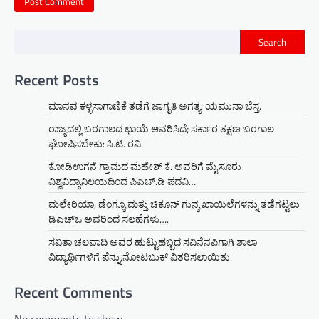
Search
Recent Posts
ಮಾನವ ಕಳ್ಳಸಾಗಾಣಿಕೆ ತಡೆಗೆ ಜಾಗೃತಿ ಅಗತ್ಯ: ಯಮುನಾ ಬೆಸ್ತ.
ರಾಜ್ಯದಲ್ಲಿ ಬರಗಾಲದ ಛಾಯೆ ಆವರಿಸಿದೆ; ಸರ್ಕಾರ ತಕ್ಷಣ ಬರಗಾಲ
ಘೋಷಿಸಬೇಕು: ಸಿ.ಟಿ. ರವಿ.
ಕೋಡಿಉಗನೆ ಗ್ರಾಮದ ಮಹೇಶ್ ಕೆ. ಅವರಿಗೆ ಮೈಸೂರು
ವಿಶ್ವವಿದ್ಯಾನಿಲಯದಿಂದ ಪಿಎಚ್.ಡಿ ಪದವಿ…
ಮಲೇರಿಯಾ, ಡೆಂಗ್ಯೂ ಮತ್ತು ಚಿಕೂನ್ ಗುನ್ಯ ಖಾಯಿಲೆಗಳನ್ನು ತಡೆಗಟ್ಟಲು
ಡಿಎಚ್‌ಒ ಅವರಿಂದ ಸಲಹೆಗಳು….
ಸವಿತಾ ಚಲವಾದಿ ಅವರ ಹುಟ್ಟುಹಬ್ಬದ ಸವಿನೆನಪಿಗಾಗಿ ಶಾಲಾ
ವಿದ್ಯಾರ್ಥಿಗಳಿಗೆ ಪೆನ್ನು,ನೋಟಬುಕ್ ವಿತರಿಸಲಾಯಿತು.
Recent Comments
No comments to show.