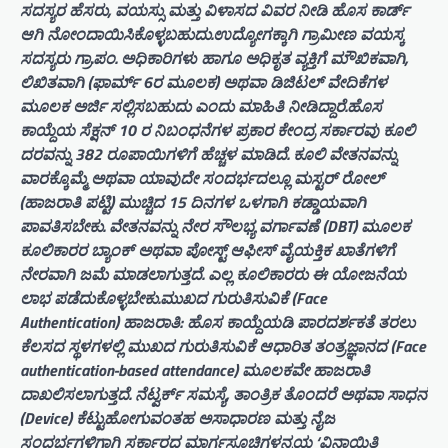
ಸದಸ್ಯರ ಹೆಸರು, ವಯಸ್ಸು ಮತ್ತು ವಿಳಾಸದ ವಿವರ ನೀಡಿ ಹೊಸ ಕಾರ್ಡ್
ಆಗಿ ನೋಂದಾಯಿಸಿಕೊಳ್ಳಬಹುದು.ಉದ್ಯೋಗಕ್ಕಾಗಿ ಗ್ರಾಮೀಣ ವಯಸ್ಕ
ಸದಸ್ಯರು ಗ್ರಾ.ಪಂ. ಅಧಿಕಾರಿಗಳು ಹಾಗೂ ಅಧಿಕೃತ ವ್ಯಕ್ತಿಗೆ ಮೌಖಿಕವಾಗಿ,
ಲಿಖಿತವಾಗಿ (ಫಾರ್ಮ್ 6ರ ಮೂಲಕ) ಅಥವಾ ಡಿಜಿಟಲ್ ವೇದಿಕೆಗಳ
ಮೂಲಕ ಅರ್ಜಿ ಸಲ್ಲಿಸಬಹುದು ಎಂದು ಮಾಹಿತಿ ನೀಡಿದ್ದಾರೆ.ಹೊಸ
ಕಾಯ್ದೆಯ ಸೆಕ್ಷನ್ 10 ರ ನಿಬಂಧನೆಗಳ ಪ್ರಕಾರ ಕೇಂದ್ರ ಸರ್ಕಾರವು ಕೂಲಿ
ದರವನ್ನು 382 ರೂಪಾಯಿಗಳಿಗೆ ಹೆಚ್ಚಳ ಮಾಡಿದೆ. ಕೂಲಿ ವೇತನವನ್ನು
ವಾರಕ್ಕೊಮ್ಮೆ ಅಥವಾ ಯಾವುದೇ ಸಂದರ್ಭದಲ್ಲೂ ಮಸ್ಟರ್ ರೋಲ್
(ಹಾಜರಾತಿ ಪಟ್ಟಿ) ಮುಚ್ಚಿದ 15 ದಿನಗಳ ಒಳಗಾಗಿ ಕಡ್ಡಾಯವಾಗಿ
ಪಾವತಿಸಬೇಕು. ವೇತನವನ್ನು ನೇರ ಸೌಲಭ್ಯ ವರ್ಗಾವಣೆ (DBT) ಮೂಲಕ
ಕೂಲಿಕಾರರ ಬ್ಯಾಂಕ್ ಅಥವಾ ಪೋಸ್ಟ್ ಆಫೀಸ್ ವೈಯಕ್ತಿಕ ಖಾತೆಗಳಿಗೆ
ನೇರವಾಗಿ ಜಮೆ ಮಾಡಲಾಗುತ್ತದೆ. ಎಲ್ಲ ಕೂಲಿಕಾರರು ಈ ಯೋಜನೆಯ
ಲಾಭ ಪಡೆದುಕೊಳ್ಳಬೇಕು.ಮುಖದ ಗುರುತಿಸುವಿಕೆ (Face
Authentication) ಹಾಜರಾತಿ: ಹೊಸ ಕಾಯ್ದೆಯಡಿ ಪಾರದರ್ಶಕತೆ ತರಲು
ಕೆಲಸದ ಸ್ಥಳಗಳಲ್ಲಿ ಮುಖದ ಗುರುತಿಸುವಿಕೆ ಆಧಾರಿತ ತಂತ್ರಜ್ಞಾನದ (Face
authentication-based attendance) ಮೂಲಕವೇ ಹಾಜರಾತಿ
ದಾಖಲಿಸಲಾಗುತ್ತದೆ. ನೆಟ್ವರ್ಕ್ ಸಮಸ್ಯೆ, ತಾಂತ್ರಿಕ ತೊಂದರೆ ಅಥವಾ ಸಾಧನ
(Device) ಕೆಟ್ಟುಹೋಗುವಂತಹ ಅಸಾಧಾರಣ ಮತ್ತು ನೈಜ
ಸಂದರ್ಭಗಳಿಗಾಗಿ ಸರ್ಕಾರದ ಮಾರ್ಗಸೂಚಿಗಳನ್ವಯ ‘ವಿನಾಯಿತಿ