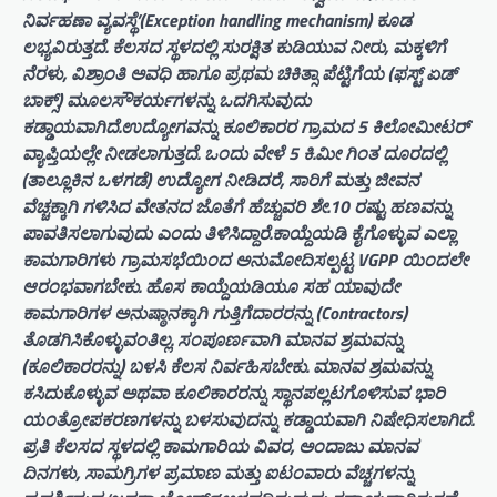
ನಿರ್ವಹಣಾ ವ್ಯವಸ್ಥೆ’(Exception handling mechanism) ಕೂಡ
ಲಭ್ಯವಿರುತ್ತದೆ. ಕೆಲಸದ ಸ್ಥಳದಲ್ಲಿ ಸುರಕ್ಷಿತ ಕುಡಿಯುವ ನೀರು, ಮಕ್ಕಳಿಗೆ
ನೆರಳು, ವಿಶ್ರಾಂತಿ ಅವಧಿ ಹಾಗೂ ಪ್ರಥಮ ಚಿಕಿತ್ಸಾ ಪೆಟ್ಟಿಗೆಯ (ಫಸ್ಟ್ ಏಡ್
ಬಾಕ್ಸ್) ಮೂಲಸೌಕರ್ಯಗಳನ್ನು ಒದಗಿಸುವುದು
ಕಡ್ಡಾಯವಾಗಿದೆ.ಉದ್ಯೋಗವನ್ನು ಕೂಲಿಕಾರರ ಗ್ರಾಮದ 5 ಕಿಲೋಮೀಟರ್
ವ್ಯಾಪ್ತಿಯಲ್ಲೇ ನೀಡಲಾಗುತ್ತದೆ. ಒಂದು ವೇಳೆ 5 ಕಿ.ಮೀ ಗಿಂತ ದೂರದಲ್ಲಿ
(ತಾಲ್ಲೂಕಿನ ಒಳಗಡೆ) ಉದ್ಯೋಗ ನೀಡಿದರೆ, ಸಾರಿಗೆ ಮತ್ತು ಜೀವನ
ವೆಚ್ಚಕ್ಕಾಗಿ ಗಳಿಸಿದ ವೇತನದ ಜೊತೆಗೆ ಹೆಚ್ಚುವರಿ ಶೇ.10 ರಷ್ಟು ಹಣವನ್ನು
ಪಾವತಿಸಲಾಗುವುದು ಎಂದು ತಿಳಿಸಿದ್ದಾರೆ.ಕಾಯ್ದೆಯಡಿ ಕೈಗೊಳ್ಳುವ ಎಲ್ಲಾ
ಕಾಮಗಾರಿಗಳು ಗ್ರಾಮಸಭೆಯಿಂದ ಅನುಮೋದಿಸಲ್ಪಟ್ಟ VGPP ಯಿಂದಲೇ
ಆರಂಭವಾಗಬೇಕು. ಹೊಸ ಕಾಯ್ದೆಯಡಿಯೂ ಸಹ ಯಾವುದೇ
ಕಾಮಗಾರಿಗಳ ಅನುಷ್ಠಾನಕ್ಕಾಗಿ ಗುತ್ತಿಗೆದಾರರನ್ನು (Contractors)
ತೊಡಗಿಸಿಕೊಳ್ಳುವಂತಿಲ್ಲ. ಸಂಪೂರ್ಣವಾಗಿ ಮಾನವ ಶ್ರಮವನ್ನು
(ಕೂಲಿಕಾರರನ್ನು) ಬಳಸಿ ಕೆಲಸ ನಿರ್ವಹಿಸಬೇಕು. ಮಾನವ ಶ್ರಮವನ್ನು
ಕಸಿದುಕೊಳ್ಳುವ ಅಥವಾ ಕೂಲಿಕಾರರನ್ನು ಸ್ಥಾನಪಲ್ಲಟಗೊಳಿಸುವ ಭಾರಿ
ಯಂತ್ರೋಪಕರಣಗಳನ್ನು ಬಳಸುವುದನ್ನು ಕಡ್ಡಾಯವಾಗಿ ನಿಷೇಧಿಸಲಾಗಿದೆ.
ಪ್ರತಿ ಕೆಲಸದ ಸ್ಥಳದಲ್ಲಿ ಕಾಮಗಾರಿಯ ವಿವರ, ಅಂದಾಜು ಮಾನವ
ದಿನಗಳು, ಸಾಮಗ್ರಿಗಳ ಪ್ರಮಾಣ ಮತ್ತು ಐಟಂವಾರು ವೆಚ್ಚಗಳನ್ನು