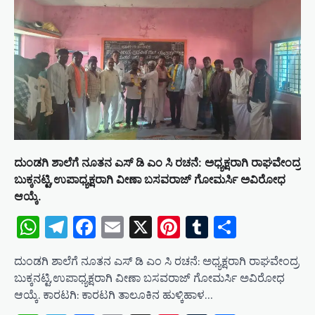
ದುಂಡಗಿ ಶಾಲೆಗೆ ನೂತನ ಎಸ್ ಡಿ ಎಂ ಸಿ ರಚನೆ: ಅಧ್ಯಕ್ಷರಾಗಿ ರಾಘವೇಂದ್ರ
ಬುಕ್ಕನಟ್ಟಿ,ಉಪಾಧ್ಯಕ್ಷರಾಗಿ ವೀಣಾ ಬಸವರಾಜ್ ಗೋಮರ್ಸಿ ಅವಿರೋಧ
ಆಯ್ಕೆ.
WhatsApp
Telegram
Facebook
Email
X
Pinterest
Tumblr
Share
ದುಂಡಗಿ ಶಾಲೆಗೆ ನೂತನ ಎಸ್ ಡಿ ಎಂ ಸಿ ರಚನೆ: ಅಧ್ಯಕ್ಷರಾಗಿ ರಾಘವೇಂದ್ರ
ಬುಕ್ಕನಟ್ಟಿ,ಉಪಾಧ್ಯಕ್ಷರಾಗಿ ವೀಣಾ ಬಸವರಾಜ್ ಗೋಮರ್ಸಿ ಅವಿರೋಧ
ಆಯ್ಕೆ. ಕಾರಟಗಿ: ಕಾರಟಗಿ ತಾಲೂಕಿನ ಹುಳ್ಕಿಹಾಳ…