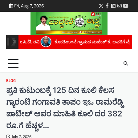
Skip
Fri, Aug 7, 2026
Twitter
Facebook
LinkedIn
Instagra
youtu
to
content
ಉಗನೆ ಗ್ರಾಮದ ಮಹೇಶ್ ಕೆ. ಅವರಿಗೆ ಮೈಸೂರು ವಿಶ್ವವಿದ್ಯಾನಿಲಯದಿಂದ ಪಿಎಚ್.ಡಿ 
BLOG
ಪ್ರತಿ ಕುಟುಂಬಕ್ಕೆ 125 ದಿನ ಕೂಲಿ ಕೆಲಸ
ಗ್ಯಾರಂಟಿ ಗಂಗಾವತಿ ತಾಪಂ ಇಒ ರಾಮರೆಡ್ಡಿ
ಪಾಟೀಲ್ ಅವರ ಮಾಹಿತಿ ಕೂಲಿ ದರ 382
ರೂ.ಗೆ ಹೆಚ್ಚಳ…
July 7, 2026