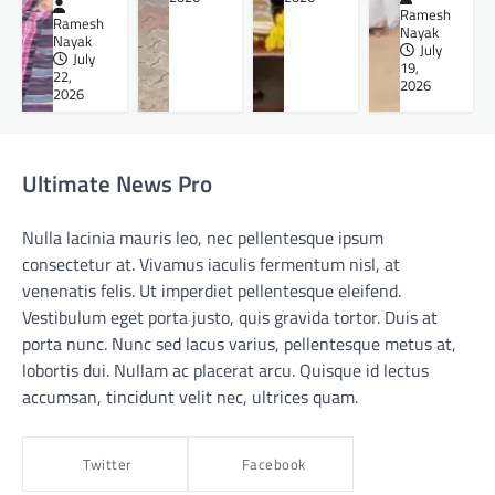
Ramesh
Ramesh
Nayak
Nayak
July
July
19,
22,
2026
2026
Ultimate News Pro
Nulla lacinia mauris leo, nec pellentesque ipsum
consectetur at. Vivamus iaculis fermentum nisl, at
venenatis felis. Ut imperdiet pellentesque eleifend.
Vestibulum eget porta justo, quis gravida tortor. Duis at
porta nunc. Nunc sed lacus varius, pellentesque metus at,
lobortis dui. Nullam ac placerat arcu. Quisque id lectus
accumsan, tincidunt velit nec, ultrices quam.
Twitter
Facebook