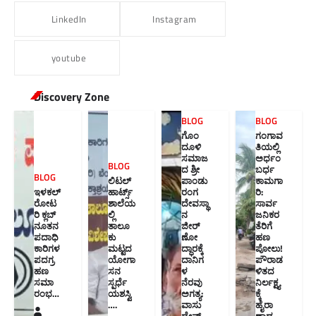
LinkedIn
Instagram
youtube
Discovery Zone
BLOG
BLOG
ಗೊಂ
ಗಂಗಾವ
ದೂಳಿ
ತಿಯಲ್ಲಿ
ಸಮಾಜ
ಅರ್ಧಂ
BLOG
ದ ಶ್ರೀ
ಬರ್ಧ
BLOG
ಲಿಟಲ್
ಪಾಂಡು
ಕಾಮಗಾ
ಇಳಕಲ್
ಹಾರ್ಟ್ಸ್
ರಂಗ
ರಿ:
ರೋಟ
ಶಾಲೆಯ
ದೇವಸ್ಥಾ
ಸಾರ್ವ
ರಿ ಕ್ಲಬ್
ಲ್ಲಿ
ನ
ಜನಿಕರ
ನೂತನ‌
ತಾಲೂ
ಜೀರ್
ತೆರಿಗೆ
ಪದಾಧಿ
ಕು
ಣೋ
ಹಣ
ಕಾರಿಗಳ
ಮಟ್ಟದ
ದ್ಧಾರಕ್ಕೆ
ಪೋಲು!
ಪದಗ್ರ
ಯೋಗಾ
ದಾನಿಗ
ಪೌರಾಡ
ಹಣ
ಸನ
ಳ
ಳಿತದ
ಸಮಾ
ಸ್ಪರ್ಧೆ
ನೆರವು
ನಿರ್ಲಕ್ಷ್ಯ
ರಂಭ…
ಯಶಸ್ವಿ
ಅಗತ್ಯ:
ಕ್ಕೆ
….
ವಾಸು
ಹೈರಾ
ದೇವ್
ಣಾದ