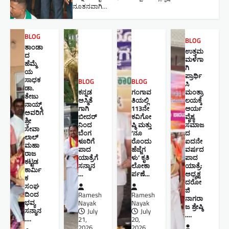
ನೂತನವಾಗಿ…
BLOG
BLOG
ತಾಂಡಾ
ಉತ್ತಮ
ದ
ಮಳೆಗಾ
ಹೆಮ್ಮೆ
ಗಿ
ಯ
ಪ್ರಾರ್ಥಿ
ಸಾಧಕ
BLOG
BLOG
ಸಿ
ಡಾ.
ಕನ್ನಡ
ಗಂಗಾವ
ಮಂತ್ರಾ
ತೇಜು
ಅಸ್ಮಿತೆ
ತಿಯಲ್ಲಿ
ಲಯಕ್ಕೆ
ನಾಯ್ಕ್
ಗಾಗಿ
113ನೇ
ಆರ್ಯ
ಅವರಿಗೆ
ಬೀದರ್
ಕವಿಗೋ
ವೈಶ್ಯ
ಶ್ರೀ
ನಿಂದ
ಷ್ಠಿ ಮತ್ತು
ಸಮಾಜ
ಸೇವಾ
ಬೆಂಗ
‘ನೂ
ದ
ಲಾಲ್
ಳೂರಿಗೆ
ರೊಂದು
ಐದನೇ
ಮಹಾ
ಪಾದ
ಹೆಜ್ಜೆಗ
ವರ್ಷದ
ರಾಜ
ಯಾತ್ರೆಗೆ
ಳು’ ಕೃತಿ
ಪಾದ
ಕಟ್ಟಡ
ಸನ್ಮಾನ
ಲೋಕಾ
ಯಾತ್ರೆ:
ಕಾರ್ಮಿ
…
ರ್ಪಣೆ…
ಅಧ್ಯಕ್ಷ
ಕ
ದರೋ
ಸಂಘ
ಜಿ
ದಿಂದ
Ramesh
Ramesh
ನಾಗರಾ
ಭವ್ಯ
Nayak
Nayak
ಜ ಶ್ರೇಷ್ಠಿ ​
ಸನ್ಮಾನ
July
July
….
….
21,
20,
2026
2026