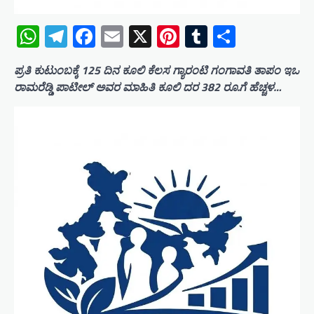
WhatsApp
Telegram
Facebook
Email
X
Pinterest
Tumblr
Share
ಪ್ರತಿ ಕುಟುಂಬಕ್ಕೆ 125 ದಿನ ಕೂಲಿ ಕೆಲಸ ಗ್ಯಾರಂಟಿ ಗಂಗಾವತಿ ತಾಪಂ ಇಒ
ರಾಮರೆಡ್ಡಿ ಪಾಟೀಲ್ ಅವರ ಮಾಹಿತಿ ಕೂಲಿ ದರ 382 ರೂ.ಗೆ ಹೆಚ್ಚಳ…