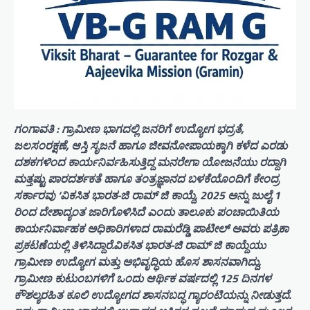
ಗಂಗಾವತಿ : ಗ್ರಾಮೀಣ ಭಾಗದಲ್ಲಿ ಜನರಿಗೆ ಉದ್ಯೋಗ ಭದ್ರತೆ,
ಜಲಸಂರಕ್ಷಣೆ, ಆಸ್ತಿ ಸೃಜನೆ ಹಾಗೂ ಜೀವನೋಪಾಯಕ್ಕಾಗಿ ಕಳೆದ ಎರಡು
ದಶಕಗಳಿಂದ ಕಾರ್ಯನಿರ್ವಹಿಸುತ್ತಿದ್ದ ಮನರೇಗಾ ಯೋಜನೆಯು ರದ್ದಾಗಿ
ಮತ್ತಷ್ಟು ಪಾರದರ್ಶಕತೆ ಹಾಗೂ ತಂತ್ರಜ್ಞಾನದ ಬಳಕೆಯೊಂದಿಗೆ ಕೇಂದ್ರ
ಸರ್ಕಾರವು ‘ವಿಕಸಿತ ಭಾರತ-ಜಿ ರಾಮ್ ಜಿ ಕಾಯ್ದೆ, 2025 ಅನ್ನು ಜುಲೈ 1
ರಿಂದ ದೇಶಾದ್ಯಂತ ಜಾರಿಗೊಳಿಸಿದೆ ಎಂದು ತಾಲೂಕು ಪಂಚಾಯಿತಿಯ
ಕಾರ್ಯನಿರ್ವಾಹಕ ಅಧಿಕಾರಿಗಳಾದ ರಾಮರೆಡ್ಡಿ ಪಾಟೀಲ್ ಅವರು ಪತ್ರಿಕಾ
ಪ್ರಕಟಣೆಯಲ್ಲಿ ತಿಳಿಸಿದ್ದಾರೆ.ವಿಕಸಿತ ಭಾರತ-ಜಿ ರಾಮ್ ಜಿ ಕಾಯ್ದೆಯು
ಗ್ರಾಮೀಣ ಉದ್ಯೋಗ ಮತ್ತು ಅಭಿವೃದ್ಧಿಯ ಹೊಸ ಶಾಸನವಾಗಿದ್ದು,
ಗ್ರಾಮೀಣ ಕುಟುಂಬಗಳಿಗೆ ಒಂದು ಆರ್ಥಿಕ ವರ್ಷದಲ್ಲಿ 125 ದಿನಗಳ
ಕೌಶಲ್ಯರಹಿತ ಕೂಲಿ ಉದ್ಯೋಗದ ಶಾಸನಬದ್ಧ ಗ್ಯಾರಂಟಿಯನ್ನು ನೀಡುತ್ತದೆ.