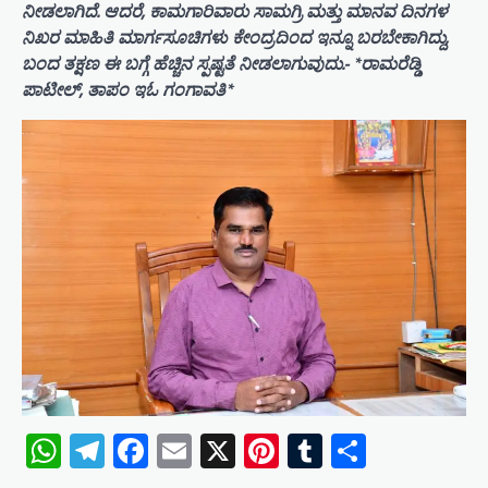
ನೀಡಲಾಗಿದೆ. ಆದರೆ, ಕಾಮಗಾರಿವಾರು ಸಾಮಗ್ರಿ ಮತ್ತು ಮಾನವ ದಿನಗಳ
ನಿಖರ ಮಾಹಿತಿ ಮಾರ್ಗಸೂಚಿಗಳು ಕೇಂದ್ರದಿಂದ ಇನ್ನೂ ಬರಬೇಕಾಗಿದ್ದು,
ಬಂದ ತಕ್ಷಣ ಈ ಬಗ್ಗೆ ಹೆಚ್ಚಿನ ಸ್ಪಷ್ಟತೆ ನೀಡಲಾಗುವುದು.- *ರಾಮರೆಡ್ಡಿ
ಪಾಟೀಲ್, ತಾಪಂ ಇಓ ಗಂಗಾವತಿ*
WhatsApp
Telegram
Facebook
Email
X
Pinterest
Tumblr
Share