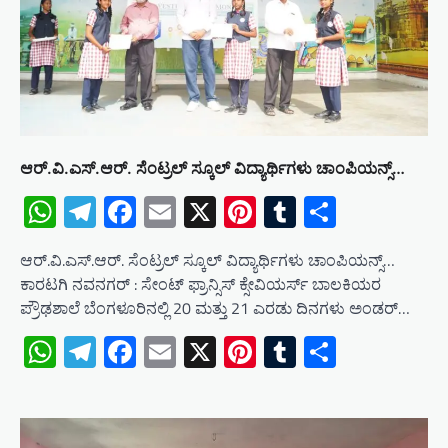
ಆರ್.ವಿ.ಎಸ್.ಆರ್. ಸೆಂಟ್ರಲ್ ಸ್ಕೂಲ್ ವಿದ್ಯಾರ್ಥಿಗಳು ಚಾಂಪಿಯನ್ಸ್…
WhatsApp
Telegram
Facebook
Email
X
Pinterest
Tumblr
Share
ಆರ್.ವಿ.ಎಸ್.ಆರ್. ಸೆಂಟ್ರಲ್ ಸ್ಕೂಲ್ ವಿದ್ಯಾರ್ಥಿಗಳು ಚಾಂಪಿಯನ್ಸ್…
ಕಾರಟಗಿ ನವನಗರ್ : ಸೇಂಟ್ ಫ್ರಾನ್ಸಿಸ್ ಕ್ಸೇವಿಯರ್ಸ್ ಬಾಲಕಿಯರ
ಪ್ರೌಢಶಾಲೆ ಬೆಂಗಳೂರಿನಲ್ಲಿ 20 ಮತ್ತು 21 ಎರಡು ದಿನಗಳು ಅಂಡರ್…
WhatsApp
Telegram
Facebook
Email
X
Pinterest
Tumblr
Share