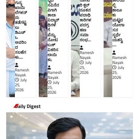
ಬ್ಬದ
ರೋಟ
ಶಾಲೆಯ
ಗುನ್ಯ
ಸವಿನೆನ
ರಿ ಕ್ಲಬ್
ಲ್ಲಿ
ಖಾಯಿ
ಪಿಗಾಗಿ
ನೂತನ‌
ತಾಲೂ
ಲೆಗಳನ್
ಶಾಲಾ
ಪದಾಧಿ
ಕು
ನು
ವಿದ್ಯಾರ್
ಕಾರಿಗಳ
ಮಟ್ಟದ
ತಡೆಗಟ್ಟ
ಥಿಗಳಿ
ಪದಗ್ರ
ಯೋಗಾ
ಲು
ಗೆ
ಹಣ
ಸನ
ಡಿಎಚ್‌
ಪೆನ್ನು,
ಸಮಾ
ಸ್ಪರ್ಧೆ
ಒ
ನೋಟ
ರಂಭ…
ಯಶಸ್ವಿ
ಅವರಿಂ
ಬುಕ್
….
ದ
ವಿತರಿಸ
ಸಲಹೆಗ
Ramesh
ಲಾಯಿ
ಳು….
Nayak
Ramesh
ತು.
July
Nayak
25,
July
Ramesh
Ramesh
2026
25,
Nayak
Nayak
2026
July
July
25,
25,
2026
2026
Daily Digest