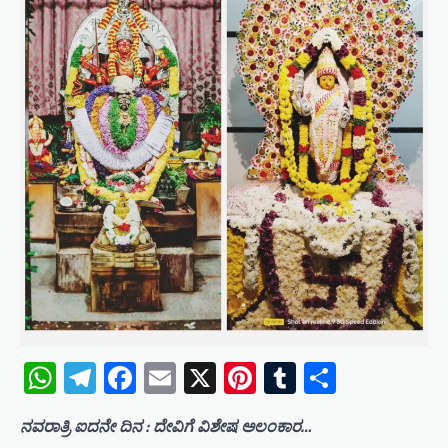
WhatsApp
Telegram
Facebook
Email
X
Pinterest
Tumblr
Share
ನವರಾತ್ರಿ ಐದನೇ ದಿನ : ದೇವಿಗೆ ವಿಶೇಷ ಅಲಂಕಾರ…