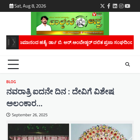
Skip
Sat, Aug 8, 2026
Twitter
Facebook
LinkedIn
Instagra
youtu
to
content
 ಆರ್.ಅಂಬೇಡ್ಕರ್ ದಲಿತ ಪ್ರಜಾ ಸಂಘದಿಂದ ರಾಜ್ಯಪಾಲರಿಗೆ ಮನವಿ..
ಮಾನವ ಕ
BLOG
ನವರಾತ್ರಿ ಐದನೇ ದಿನ : ದೇವಿಗೆ ವಿಶೇಷ
ಅಲಂಕಾರ…
September 26, 2025