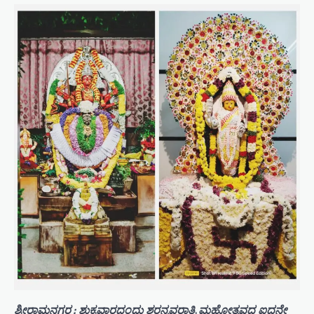
ಶ್ರೀರಾಮನಗರ : ಶುಕ್ರವಾರದಂದು ಶರನ್ನವರಾತ್ರಿ ಮಹೋತ್ಸವದ ಐದನೇ