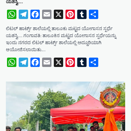
ಯಶಸ್ವಿ….
WhatsApp
Telegram
Facebook
Email
X
Pinterest
Tumblr
Share
ಲಿಟಲ್ ಹಾರ್ಟ್ಸ್ ಶಾಲೆಯಲ್ಲಿ ತಾಲೂಕು ಮಟ್ಟದ ಯೋಗಾಸನ ಸ್ಪರ್ಧೆ
ಯಶಸ್ವಿ…. ಗಂಗಾವತಿ: ತಾಲೂಕಿನ ಮಟ್ಟದ ಯೋಗಾಸನ ಸ್ಪರ್ಧೆಯನ್ನು
ಇಂದು ನಗರದ ಲಿಟಲ್ ಹಾರ್ಟ್ಸ್ ಶಾಲೆಯಲ್ಲಿ ಅದ್ದೂರಿಯಾಗಿ
ಆಯೋಜಿಸಲಾಯಿತು.…
WhatsApp
Telegram
Facebook
Email
X
Pinterest
Tumblr
Share