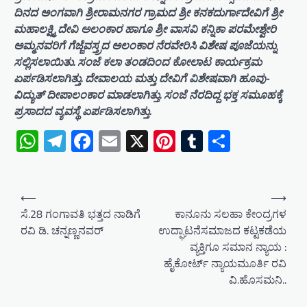
ದಿನದ ಅಂಗವಾಗಿ ಶ್ರೀರಾಮನಗರ ಗ್ರಾಮದ ಶ್ರೀ ಕನಕದುರ್ಗಾದೇವಿಗೆ ಶ್ರೀ
ಮಹಾಲಕ್ಷ್ಮಿ ದೇವಿ ಅಲಂಕಾರ ಹಾಗೂ ಶ್ರೀ ವಾಸವಿ ಕನ್ನಿಕಾ ಪರಮೇಶ್ವೇರಿ
ಅಮ್ಮನವರಿಗೆ ಗೆಜ್ಜೆವಸ್ತ್ರದ ಅಲಂಕಾರ ನೆರವೇರಿಸಿ ವಿಶೇಷ ಪೂಜೆಯನ್ನು
ಸಲ್ಲಿಸಲಾಯಿತು. ಸಂಜೆ ಕಲಾ ತಂಡದಿಂದ ಕೋಲಾಟ ಕಾರ್ಯಕ್ರಮ
ಏರ್ಪಡಿಸಲಾಗಿತ್ತು. ದೇವಾಲಯ ಮತ್ತು ದೇವಿಗೆ ವಿಶೇಷವಾಗಿ ಹೂವು-
ವಿದ್ಯುತ್‌ ದೀಪಾಲಂಕಾರ ಮಾಡಲಾಗಿತ್ತು. ಸಂಜೆ ನೆರದಿದ್ದ ಭಕ್ತ ಸಮೂಹಕ್ಕೆ
ಪ್ರಸಾದದ ವ್ಯವಸ್ಥೆ ಏರ್ಪಡಿಸಲಾಗಿತ್ತು.
WhatsApp
Telegram
Facebook
Email
X
Pinterest
Tumblr
Share
P
⟵
⟶
o
ಸೆ.28 ಗಂಗಾವತಿ ಭತ್ತದ ನಾಡಿಗೆ
ಕಾನೂನು ಸಲಹಾ ಕೇಂದ್ರಗಳ
ರವಿ ಡಿ. ಚನ್ನಣ್ಣನವರ್
ಉದ್ಘಾಟನೆಸಮಾಜದ ಕಟ್ಟಕಡೆಯ
s
ವ್ಯಕ್ತಿಗೂ ಸಮಾನ ನ್ಯಾಯ :
t
ಹೈಕೋರ್ಟ್ ನ್ಯಾಯಮೂರ್ತಿ ರವಿ
n
ವಿ.ಹೊಸಮನಿ..
a