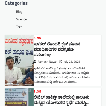
Categories
Blog
Science
Tech
BLOG
ಇಳಕಲ್ ರೋಟರಿ ಕ್ಲಬ್ ನೂತನ‌
ಪದಾಧಿಕಾರಿಗಳ ಪದಗ್ರಹಣ
ಸಮಾರಂಭ…
Ramesh Nayak
July 25, 2026
ಇಳಕಲ್ ರೋಟರಿ ಕ್ಲಬ್ ನೂತನ‌ ಪದಾಧಿಕಾರಿಗಳ
ಪದಗ್ರಹಣ ಸಮಾರಂಭ… ಇಳಕಲ್:ಜೂ 24 ಇಲ್ಲಿಯ
ರೋಟರಿಕ್ಲಬ್ ನ ನೂತನ ಪದಾಧಿಕಾರಿಗಳ ಪದಗ್ರಹಣ
ಸಮಾರಂಭವನ್ನು ಇದೇ ಜೂ 26 ರಂದು…
BLOG
ಲಿಟಲ್ ಹಾರ್ಟ್ಸ್ ಶಾಲೆಯಲ್ಲಿ ತಾಲೂಕು
ಮಟ್ಟದ ಯೋಗಾಸನ ಸ್ಪರ್ಧೆ ಯಶಸ್ವಿ….