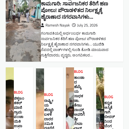
ಕಾಮಗಾರಿ: ಸಾರ್ವಜನಿಕರ ತೆರಿಗೆ ಹಣ
ಪೋಲು! ಪೌರಾಡಳಿತದ ನಿರ್ಲಕ್ಷ್ಯಕ್ಕೆ
ಹೈರಾಣಾದ ನಗರವಾಸಿಗಳು​…
Ramesh Nayak
July 25, 2026
ಗಂಗಾವತಿಯಲ್ಲಿ ಅರ್ಧಂಬರ್ಧ ಕಾಮಗಾರಿ:
ಸಾರ್ವಜನಿಕರ ತೆರಿಗೆ ಹಣ ಪೋಲು! ಪೌರಾಡಳಿತದ
ನಿರ್ಲಕ್ಷ್ಯಕ್ಕೆ ಹೈರಾಣಾದ ನಗರವಾಸಿಗಳು​… ಯುಜಿಡಿ
ನೆಪದಲ್ಲಿ ವಾರ್ಡ್‌ಗಳಲ್ಲಿ ಗುಂಡಿ ತೋಡಿ ಮಾಯವಾದ
ಗುತ್ತಿಗೆದಾರರು; ವೃದ್ಧರು, ಅಂಗವಿಕಲರ…
BLOG
ತಾಂಡಾ
ದ
ಹೆಮ್ಮೆ
ಯ
BLOG
BLOG
ಸಾಧಕ
BLOG
ಚಿಕ್ಕಜಂ
ರಾಷ್ಟ್ರೀ
ಡಾ.
ತಕಲ್
ಕನ್ನಡ
ಯ
ತೇಜು
ಮಾಜಿ
ಅಸ್ಮಿತೆ
ಹೆದ್ದಾರಿ
ನಾಯ್ಕ್
ಗ್ರಾಮ
ಗಾಗಿ
ಬಳಕೆ
ಅವರಿಗೆ
ಪಂಚಾ
ಬೀದರ್
ದಾರರ
ಶ್ರೀ
ಯಿತಿ
ನಿಂದ
ಸಮಿತಿ
ಸೇವಾ
ಉಪಾ
ಬೆಂಗ
ರಚನೆಗೆ
ಲಾಲ್