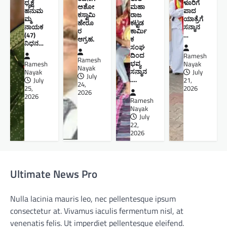
ಧ್ಯಕ್ಷೆ
ಳೂರಿಗೆ
ಅಶೋ
ಮಹಾ
ಹನುಮ
ಪಾದ
ಕಸ್ವಾಮಿ
ರಾಜ
ಮ್ಮ
ಯಾತ್ರೆಗೆ
ಹೇರೂ
ಕಟ್ಟಡ
ನಾಯಕ
ಸನ್ಮಾನ
ರ
ಕಾರ್ಮಿ
(47)
…
ಆಗ್ರಹ.
ಕ
ನಿಧನ…
ಸಂಘ
ದಿಂದ
Ramesh
Ramesh
ಭವ್ಯ
Ramesh
Nayak
Nayak
ಸನ್ಮಾನ
Nayak
July
July
….
July
21,
24,
25,
2026
2026
2026
Ramesh
Nayak
July
22,
2026
Ultimate News Pro
Nulla lacinia mauris leo, nec pellentesque ipsum
consectetur at. Vivamus iaculis fermentum nisl, at
venenatis felis. Ut imperdiet pellentesque eleifend.