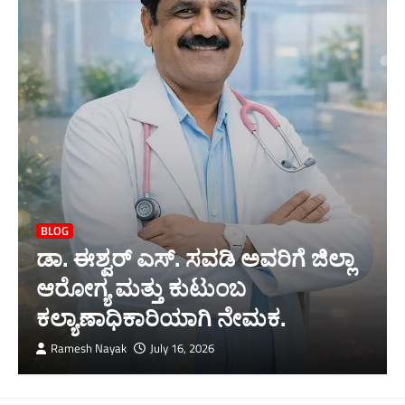
BLOG
ಡಾ. ಈಶ್ವರ್ ಎಸ್. ಸವಡಿ ಅವರಿಗೆ ಜಿಲ್ಲಾ
ಆರೋಗ್ಯ ಮತ್ತು ಕುಟುಂಬ
ಕಲ್ಯಾಣಾಧಿಕಾರಿಯಾಗಿ ನೇಮಕ.
Ramesh Nayak
July 16, 2026