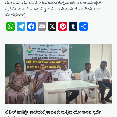
ಗೋಟರು.. ಗಂಗಾವತಿ: >ಹಿರೇಜಂತಕಲ್ಲ್ ವಾರ್ಡ್ ೨೩ ಅಂಬೇಡ್ಕರ್
ಪ್ರತಿಮೆ ಮುಂದೆ ಇಂದು ವಿಶ್ವ ಕಾರ್ಮಿಕ ದಿನಾಚರಣೆ ಮಾಡಿದರು. ಈ
ಸಂದರ್ಭದಲ್ಲಿ…
WhatsApp
Telegram
Facebook
Email
X
Pinterest
Tumblr
Share
ಲಿಟಲ್ ಹಾರ್ಟ್ಸ್ ಶಾಲೆಯಲ್ಲಿ ತಾಲೂಕು ಮಟ್ಟದ ಯೋಗಾಸನ ಸ್ಪರ್ಧೆ