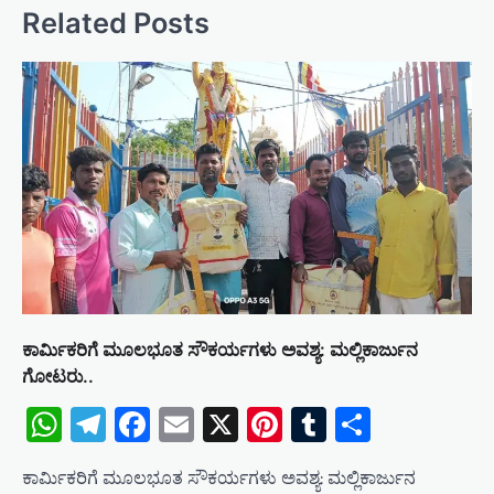
v
Related Posts
i
g
a
t
i
o
n
ಕಾರ್ಮಿಕರಿಗೆ ಮೂಲಭೂತ ಸೌಕರ್ಯಗಳು ಅವಶ್ಯ: ಮಲ್ಲಿಕಾರ್ಜುನ
ಗೋಟರು..
WhatsApp
Telegram
Facebook
Email
X
Pinterest
Tumblr
Share
ಕಾರ್ಮಿಕರಿಗೆ ಮೂಲಭೂತ ಸೌಕರ್ಯಗಳು ಅವಶ್ಯ: ಮಲ್ಲಿಕಾರ್ಜುನ