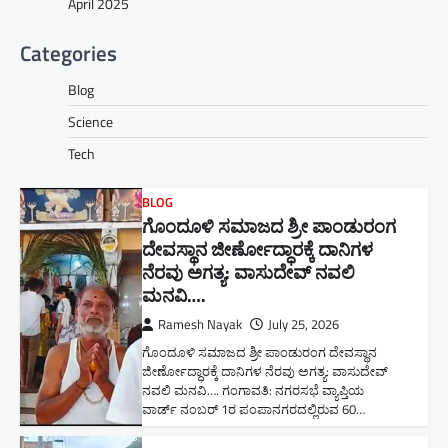
April 2025
Categories
Blog
Science
Tech
BLOG
ಗೊಂದೂಳಿ ಸಮಾಜದ ಶ್ರೀ ಪಾಂಡುರಂಗ
ದೇವಸ್ಥಾನ ಜೀರ್ಣೋದ್ಧಾರಕ್ಕೆ ದಾನಿಗಳ
ನೆರವು ಅಗತ್ಯ: ವಾಸುದೇವ್ ನವಲಿ
ಮನವಿ​….
Ramesh Nayak
July 25, 2026
ಗೊಂದೂಳಿ ಸಮಾಜದ ಶ್ರೀ ಪಾಂಡುರಂಗ ದೇವಸ್ಥಾನ
ಜೀರ್ಣೋದ್ಧಾರಕ್ಕೆ ದಾನಿಗಳ ನೆರವು ಅಗತ್ಯ: ವಾಸುದೇವ್
ನವಲಿ ಮನವಿ​…. ಗಂಗಾವತಿ: ​ನಗರಸಭೆ ವ್ಯಾಪ್ತಿಯ
ವಾರ್ಡ್ ನಂಬರ್ 1ರ ಪಂಪಾನಗರದಲ್ಲಿರುವ 60…