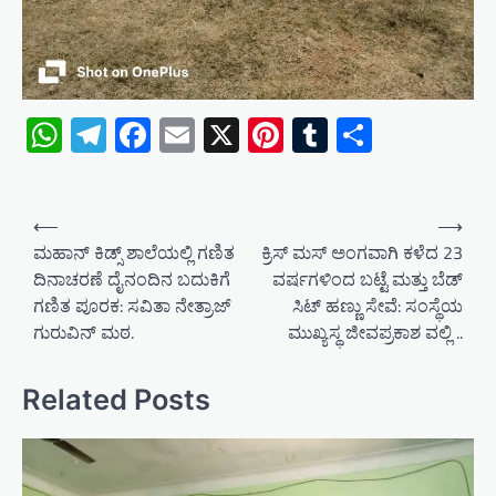
WhatsApp
Telegram
Facebook
Email
X
Pinterest
Tumblr
Share
P
⟵
⟶
o
ಮಹಾನ್ ಕಿಡ್ಸ್ ಶಾಲೆಯಲ್ಲಿ ಗಣಿತ
ಕ್ರಿಸ್ ಮಸ್ ಅಂಗವಾಗಿ ಕಳೆದ 23
ದಿನಾಚರಣೆ ದೈನಂದಿನ ಬದುಕಿಗೆ
ವರ್ಷಗಳಿಂದ ಬಟ್ಟೆ ಮತ್ತು ಬೆಡ್
s
ಗಣಿತ ಪೂರಕ: ಸವಿತಾ ನೇತ್ರಾಜ್
ಸಿಟ್ ಹಣ್ಣು ಸೇವೆ: ಸಂಸ್ಥೆಯ
t
ಗುರುವಿನ್ ಮಠ.
ಮುಖ್ಯಸ್ಥ ಜೀವಪ್ರಕಾಶ ವಲ್ಲಿ ..
n
a
Related Posts
v
i
g