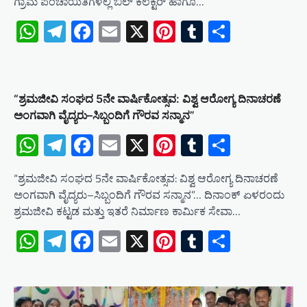
ಗ್ರಾಮ ಪಂಚಾಯಿತಿಗಳಲ್ಲಿ ಬಿಲ್ ಕಲೆಕ್ಟರ್ ಹಾಗೂ…
WhatsApp
Telegram
Facebook
Email
X
Pinterest
Tumblr
Share
“ಶ್ರಮಜೀವಿ ಸಂಘದ 5ನೇ ವಾರ್ಷಿಕೋತ್ಸವ: ವಿಶ್ವ ಆರೋಗ್ಯ ದಿನಾಚರಣೆ
ಅಂಗವಾಗಿ ವೈದ್ಯರು–ಸಿಬ್ಬಂದಿಗೆ ಗೌರವ ಸನ್ಮಾನ”
WhatsApp
Telegram
Facebook
Email
X
Pinterest
Tumblr
Share
“ಶ್ರಮಜೀವಿ ಸಂಘದ 5ನೇ ವಾರ್ಷಿಕೋತ್ಸವ: ವಿಶ್ವ ಆರೋಗ್ಯ ದಿನಾಚರಣೆ
ಅಂಗವಾಗಿ ವೈದ್ಯರು–ಸಿಬ್ಬಂದಿಗೆ ಗೌರವ ಸನ್ಮಾನ”… ದಿನಾಂಕ್ ಏಳರಂದು
ಶ್ರಮಜೀವಿ ಕಟ್ಟಡ ಮತ್ತು ಇತರೆ ನಿರ್ಮಾಣ ಕಾರ್ಮಿಕ ಸೇವಾ…
WhatsApp
Telegram
Facebook
Email
X
Pinterest
Tumblr
Share