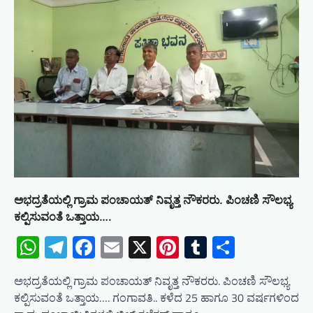
a
t
i
o
n
ಅಭದ್ರತೆಯಲ್ಲಿ ಗ್ರಾಮ ಪಂಚಾಯತ್ ನಿವೃತ್ತ ನೌಕರರು. ಪಿಂಚಣಿ ಸೌಲಭ್ಯ
ಕಲ್ಪಿಸುವಂತೆ ಒತ್ತಾಯ….
WhatsApp
Telegram
Facebook
Email
X
Pinterest
Tumblr
Share
ಅಭದ್ರತೆಯಲ್ಲಿ ಗ್ರಾಮ ಪಂಚಾಯತ್ ನಿವೃತ್ತ ನೌಕರರು. ಪಿಂಚಣಿ ಸೌಲಭ್ಯ
ಕಲ್ಪಿಸುವಂತೆ ಒತ್ತಾಯ…. ಗಂಗಾವತಿ.. ಕಳೆದ 25 ಹಾಗೂ 30 ವರ್ಷಗಳಿಂದ