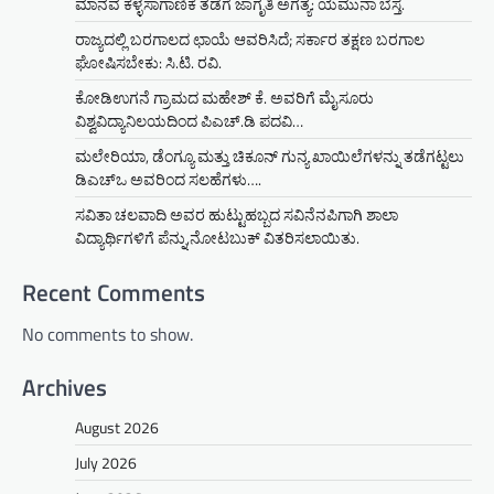
ಮಾನವ ಕಳ್ಳಸಾಗಾಣಿಕೆ ತಡೆಗೆ ಜಾಗೃತಿ ಅಗತ್ಯ: ಯಮುನಾ ಬೆಸ್ತ.
ರಾಜ್ಯದಲ್ಲಿ ಬರಗಾಲದ ಛಾಯೆ ಆವರಿಸಿದೆ; ಸರ್ಕಾರ ತಕ್ಷಣ ಬರಗಾಲ
ಘೋಷಿಸಬೇಕು: ಸಿ.ಟಿ. ರವಿ.
ಕೋಡಿಉಗನೆ ಗ್ರಾಮದ ಮಹೇಶ್ ಕೆ. ಅವರಿಗೆ ಮೈಸೂರು
ವಿಶ್ವವಿದ್ಯಾನಿಲಯದಿಂದ ಪಿಎಚ್.ಡಿ ಪದವಿ…
ಮಲೇರಿಯಾ, ಡೆಂಗ್ಯೂ ಮತ್ತು ಚಿಕೂನ್ ಗುನ್ಯ ಖಾಯಿಲೆಗಳನ್ನು ತಡೆಗಟ್ಟಲು
ಡಿಎಚ್‌ಒ ಅವರಿಂದ ಸಲಹೆಗಳು….
ಸವಿತಾ ಚಲವಾದಿ ಅವರ ಹುಟ್ಟುಹಬ್ಬದ ಸವಿನೆನಪಿಗಾಗಿ ಶಾಲಾ
ವಿದ್ಯಾರ್ಥಿಗಳಿಗೆ ಪೆನ್ನು,ನೋಟಬುಕ್ ವಿತರಿಸಲಾಯಿತು.
Recent Comments
No comments to show.
Archives
August 2026
July 2026