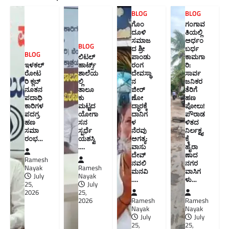
BLOG
BLOG
ಗೊಂ
ಗಂಗಾವ
ದೂಳಿ
ತಿಯಲ್ಲಿ
ಸಮಾಜ
ಅರ್ಧಂ
BLOG
ದ ಶ್ರೀ
ಬರ್ಧ
BLOG
ಲಿಟಲ್
ಪಾಂಡು
ಕಾಮಗಾ
ಇಳಕಲ್
ಹಾರ್ಟ್ಸ್
ರಂಗ
ರಿ:
ರೋಟ
ಶಾಲೆಯ
ದೇವಸ್ಥಾ
ಸಾರ್ವ
ರಿ ಕ್ಲಬ್
ಲ್ಲಿ
ನ
ಜನಿಕರ
ನೂತನ‌
ತಾಲೂ
ಜೀರ್
ತೆರಿಗೆ
ಪದಾಧಿ
ಕು
ಣೋ
ಹಣ
ಕಾರಿಗಳ
ಮಟ್ಟದ
ದ್ಧಾರಕ್ಕೆ
ಪೋಲು!
ಪದಗ್ರ
ಯೋಗಾ
ದಾನಿಗ
ಪೌರಾಡ
ಹಣ
ಸನ
ಳ
ಳಿತದ
ಸಮಾ
ಸ್ಪರ್ಧೆ
ನೆರವು
ನಿರ್ಲಕ್ಷ್ಯ
ರಂಭ…
ಯಶಸ್ವಿ
ಅಗತ್ಯ:
ಕ್ಕೆ
….
ವಾಸು
ಹೈರಾ
ದೇವ್
ಣಾದ
Ramesh
ನವಲಿ
ನಗರ
Nayak
Ramesh
ಮನವಿ​
ವಾಸಿಗ
July
Nayak
….
ಳು​…
25,
July
2026
25,
2026
Ramesh
Ramesh
Nayak
Nayak
July
July
25,
25,