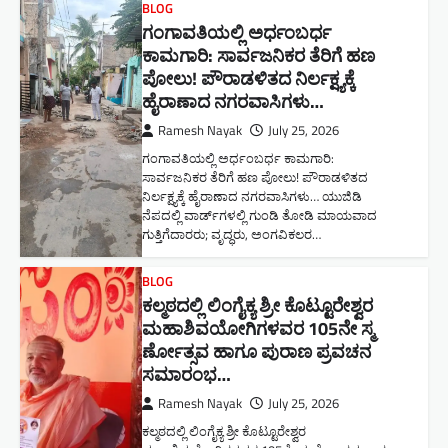
BLOG
ಗಂಗಾವತಿಯಲ್ಲಿ ಅರ್ಧಂಬರ್ಧ
ಕಾಮಗಾರಿ: ಸಾರ್ವಜನಿಕರ ತೆರಿಗೆ ಹಣ
ಪೋಲು! ಪೌರಾಡಳಿತದ ನಿರ್ಲಕ್ಷ್ಯಕ್ಕೆ
ಹೈರಾಣಾದ ನಗರವಾಸಿಗಳು​…
Ramesh Nayak
July 25, 2026
ಗಂಗಾವತಿಯಲ್ಲಿ ಅರ್ಧಂಬರ್ಧ ಕಾಮಗಾರಿ:
ಸಾರ್ವಜನಿಕರ ತೆರಿಗೆ ಹಣ ಪೋಲು! ಪೌರಾಡಳಿತದ
ನಿರ್ಲಕ್ಷ್ಯಕ್ಕೆ ಹೈರಾಣಾದ ನಗರವಾಸಿಗಳು​… ಯುಜಿಡಿ
ನೆಪದಲ್ಲಿ ವಾರ್ಡ್‌ಗಳಲ್ಲಿ ಗುಂಡಿ ತೋಡಿ ಮಾಯವಾದ
ಗುತ್ತಿಗೆದಾರರು; ವೃದ್ಧರು, ಅಂಗವಿಕಲರ…
BLOG
ಕಲ್ಮಠದಲ್ಲಿ ಲಿಂಗೈಕ್ಯ ಶ್ರೀ ಕೊಟ್ಟೂರೇಶ್ವರ
ಮಹಾಶಿವಯೋಗಿಗಳವರ 105ನೇ ಸ್ಮ
ರ್ಣೋತ್ಸವ ಹಾಗೂ ಪುರಾಣ ಪ್ರವಚನ
ಸಮಾರಂಭ​…
Ramesh Nayak
July 25, 2026
ಕಲ್ಮಠದಲ್ಲಿ ಲಿಂಗೈಕ್ಯ ಶ್ರೀ ಕೊಟ್ಟೂರೇಶ್ವರ