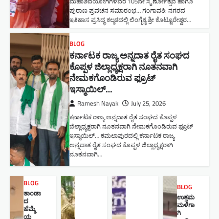
ಮಹಾಶಿವಯೋಗಿಗಳವರ 105ನೇ ಸ್ಮ ರ್ಣೋತ್ಸವ ಹಾಗೂ
ಪುರಾಣ ಪ್ರವಚನ ಸಮಾರಂಭ​… ಗಂಗಾವತಿ: ನಗರದ
ಇತಿಹಾಸ ಪ್ರಸಿದ್ಧ ಕಲ್ಮಠದಲ್ಲಿ ಲಿಂಗೈಕ್ಯ ಶ್ರೀ ಕೊಟ್ಟೂರೇಶ್ವರ…
BLOG
ಕರ್ನಾಟಕ ರಾಜ್ಯ ಅನ್ನದಾತ ರೈತ ಸಂಘದ
ಕೊಪ್ಪಳ ಜಿಲ್ಲಾಧ್ಯಕ್ಷರಾಗಿ ನೂತನವಾಗಿ
ನೇಮಕಗೊಂಡಿರುವ ಫ್ರೂಟ್
ಇಸ್ಮಾಯಿಲ್…
Ramesh Nayak
July 25, 2026
ಕರ್ನಾಟಕ ರಾಜ್ಯ ಅನ್ನದಾತ ರೈತ ಸಂಘದ ಕೊಪ್ಪಳ
ಜಿಲ್ಲಾಧ್ಯಕ್ಷರಾಗಿ ನೂತನವಾಗಿ ನೇಮಕಗೊಂಡಿರುವ ಫ್ರೂಟ್
ಇಸ್ಮಾಯಿಲ್… ಕಮಲಾಪುರದಲ್ಲಿ ಕರ್ನಾಟಕ ರಾಜ್ಯ
ಅನ್ನದಾತ ರೈತ ಸಂಘದ ಕೊಪ್ಪಳ ಜಿಲ್ಲಾಧ್ಯಕ್ಷರಾಗಿ
ನೂತನವಾಗಿ…
BLOG
BLOG
ತಾಂಡಾ
ಉತ್ತಮ
ದ
ಮಳೆಗಾ
ಹೆಮ್ಮೆ
ಗಿ
ಯ