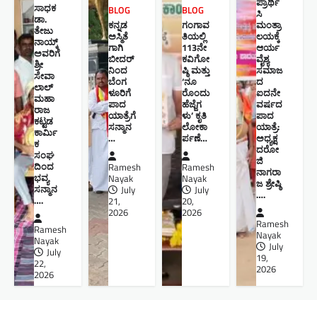
ಪ್ರಾರ್ಥಿ
ಸಾಧಕ
BLOG
BLOG
ಸಿ
ಡಾ.
ಕನ್ನಡ
ಗಂಗಾವ
ಮಂತ್ರಾ
ತೇಜು
ಅಸ್ಮಿತೆ
ತಿಯಲ್ಲಿ
ಲಯಕ್ಕೆ
ನಾಯ್ಕ್
ಗಾಗಿ
113ನೇ
ಆರ್ಯ
ಅವರಿಗೆ
ಬೀದರ್
ಕವಿಗೋ
ವೈಶ್ಯ
ಶ್ರೀ
ನಿಂದ
ಷ್ಠಿ ಮತ್ತು
ಸಮಾಜ
ಸೇವಾ
ಬೆಂಗ
‘ನೂ
ದ
ಲಾಲ್
ಳೂರಿಗೆ
ರೊಂದು
ಐದನೇ
ಮಹಾ
ಪಾದ
ಹೆಜ್ಜೆಗ
ವರ್ಷದ
ರಾಜ
ಯಾತ್ರೆಗೆ
ಳು’ ಕೃತಿ
ಪಾದ
ಕಟ್ಟಡ
ಸನ್ಮಾನ
ಲೋಕಾ
ಯಾತ್ರೆ:
ಕಾರ್ಮಿ
…
ರ್ಪಣೆ…
ಅಧ್ಯಕ್ಷ
ಕ
ದರೋ
ಸಂಘ
ಜಿ
ದಿಂದ
Ramesh
Ramesh
ನಾಗರಾ
ಭವ್ಯ
Nayak
Nayak
ಜ ಶ್ರೇಷ್ಠಿ ​
ಸನ್ಮಾನ
July
July
….
….
21,
20,
2026
2026
Ramesh
Ramesh
Nayak
Nayak
July
July
19,
22,
2026
2026