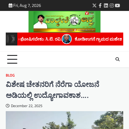
Skip
Fri, Aug 7, 2026
Twitter
Facebook
LinkedIn
Instagra
youtu
to
content
ರವಿ.
ಕೋಡಿಉಗನೆ ಗ್ರಾಮದ ಮಹೇಶ್ ಕೆ. ಅವರಿಗೆ ಮೈಸೂರು ವಿಶ್ವವಿದ್ಯಾನಿಲಯ
BLOG
ವಿಶೇಷ ಚೇತನರಿಗೆ ನೆರೆಗಾ ಯೋಜನೆ
ಅಡಿಯಲ್ಲಿ ಉದ್ಯೋಗಾವಕಾಶ….
December 22, 2025