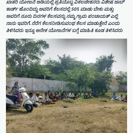
ಖಾತರಿ ಯೋಜನೆ ಅಡಿಯಲ್ಲಿ ಪ್ರತಿಯೊಬ್ಬ ವಿಕಲಚೇತನರು ವಿಶೇಷ ಜಾಬ್
ಕಾರ್ಡ್ ಹೊಂದಿದ್ದು ಅವರಿಗೆ ಕೆಲಸದಲ್ಲಿ 50% ಮಾಡು ಬೇಕು ಮತ್ತು
ಅವರಿಗೆ ನೂರು ದಿನಗಳ ಕೆಲಸವನ್ನು ನಮ್ಮ ಗ್ರಾಮ ಪಂಚಾಯತ್ ಎಲ್ಲಿ
ನಾನು ಇವರಿಗೆ. ನೆರೆಗ ಕೆಲಸನೀಡಿಸುವಂಥ ಕೆಲಸ ಮಾಡುತ್ತೇನೆ ಎಂದು
ತಿಳಿಸಿದರು ಇನ್ನೂ ಅನೇಕ ಯೋಜನೆಗಳ ಬಗ್ಗೆ ಮಾಹಿತಿ ಕೂಡ ತಿಳಿಸಿದರು