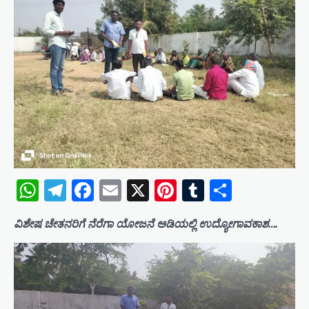
WhatsApp
Telegram
Facebook
Email
X
Pinterest
Tumblr
Share
ವಿಶೇಷ ಚೇತನರಿಗೆ ನೆರೆಗಾ ಯೋಜನೆ ಅಡಿಯಲ್ಲಿ ಉದ್ಯೋಗಾವಕಾಶ….