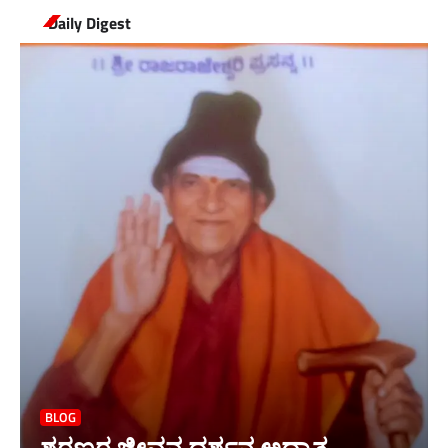
Daily Digest
BLOG
ಶರಣರ ಜೀವನ ದರ್ಶನ ಅಧ್ಯಾತ್ಮ