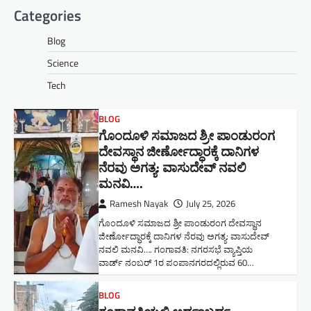
Categories
Blog
Science
Tech
BLOG
ಗೊಂದೂಳಿ ಸಮಾಜದ ಶ್ರೀ ಪಾಂಡುರಂಗ
ದೇವಸ್ಥಾನ ಜೀರ್ಣೋದ್ಧಾರಕ್ಕೆ ದಾನಿಗಳ
ನೆರವು ಅಗತ್ಯ: ವಾಸುದೇವ್ ನವಲಿ
ಮನವಿ​….
Ramesh Nayak
July 25, 2026
ಗೊಂದೂಳಿ ಸಮಾಜದ ಶ್ರೀ ಪಾಂಡುರಂಗ ದೇವಸ್ಥಾನ
ಜೀರ್ಣೋದ್ಧಾರಕ್ಕೆ ದಾನಿಗಳ ನೆರವು ಅಗತ್ಯ: ವಾಸುದೇವ್
ನವಲಿ ಮನವಿ​…. ಗಂಗಾವತಿ: ​ನಗರಸಭೆ ವ್ಯಾಪ್ತಿಯ
ವಾರ್ಡ್ ನಂಬರ್ 1ರ ಪಂಪಾನಗರದಲ್ಲಿರುವ 60…
BLOG