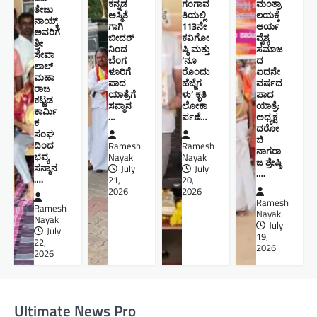
ಕನ್ನಡ
ಗಂಗಾವ
ಮಂತ್ರಾ
ತೇಜು
ಅಸ್ಮಿತೆ
ತಿಯಲ್ಲಿ
ಲಯಕ್ಕೆ
ನಾಯ್ಕ್
ಗಾಗಿ
113ನೇ
ಆರ್ಯ
ಅವರಿಗೆ
ಬೀದರ್
ಕವಿಗೋ
ವೈಶ್ಯ
ಶ್ರೀ
ನಿಂದ
ಷ್ಠಿ ಮತ್ತು
ಸಮಾಜ
ಸೇವಾ
ಬೆಂಗ
‘ನೂ
ದ
ಲಾಲ್
ಳೂರಿಗೆ
ರೊಂದು
ಐದನೇ
ಮಹಾ
ಪಾದ
ಹೆಜ್ಜೆಗ
ವರ್ಷದ
ರಾಜ
ಯಾತ್ರೆಗೆ
ಳು’ ಕೃತಿ
ಪಾದ
ಕಟ್ಟಡ
ಸನ್ಮಾನ
ಲೋಕಾ
ಯಾತ್ರೆ:
ಕಾರ್ಮಿ
…
ರ್ಪಣೆ…
ಅಧ್ಯಕ್ಷ
ಕ
ದರೋ
ಸಂಘ
ಜಿ
ದಿಂದ
Ramesh
Ramesh
ನಾಗರಾ
ಭವ್ಯ
Nayak
Nayak
ಜ ಶ್ರೇಷ್ಠಿ ​
ಸನ್ಮಾನ
July
July
….
….
21,
20,
2026
2026
Ramesh
Ramesh
Nayak
Nayak
July
July
19,
22,
2026
2026
Ultimate News Pro