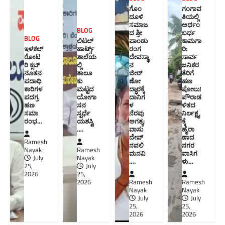
ಗೊಂ
ಗಂಗಾವ
ದೂಳಿ
ತಿಯಲ್ಲಿ
ಸಮಾಜ
ಅರ್ಧಂ
BLOG
ದ ಶ್ರೀ
ಬರ್ಧ
BLOG
ಲಿಟಲ್
ಪಾಂಡು
ಕಾಮಗಾ
ಇಳಕಲ್
ಹಾರ್ಟ್ಸ್
ರಂಗ
ರಿ:
ರೋಟ
ಶಾಲೆಯ
ದೇವಸ್ಥಾ
ಸಾರ್ವ
ರಿ ಕ್ಲಬ್
ಲ್ಲಿ
ನ
ಜನಿಕರ
ನೂತನ‌
ತಾಲೂ
ಜೀರ್
ತೆರಿಗೆ
ಪದಾಧಿ
ಕು
ಣೋ
ಹಣ
ಕಾರಿಗಳ
ಮಟ್ಟದ
ದ್ಧಾರಕ್ಕೆ
ಪೋಲು!
ಪದಗ್ರ
ಯೋಗಾ
ದಾನಿಗ
ಪೌರಾಡ
ಹಣ
ಸನ
ಳ
ಳಿತದ
ಸಮಾ
ಸ್ಪರ್ಧೆ
ನೆರವು
ನಿರ್ಲಕ್ಷ್ಯ
ರಂಭ…
ಯಶಸ್ವಿ
ಅಗತ್ಯ:
ಕ್ಕೆ
….
ವಾಸು
ಹೈರಾ
ದೇವ್
ಣಾದ
Ramesh
ನವಲಿ
ನಗರ
Nayak
Ramesh
ಮನವಿ​
ವಾಸಿಗ
July
Nayak
….
ಳು​…
25,
July
2026
25,
2026
Ramesh
Ramesh
Nayak
Nayak
July
July
25,
25,
2026
2026