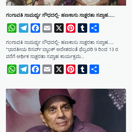
ಗಂಗಾವತಿ ಸಾಮರ್ಥ್ಯ ಸೌಧದಲ್ಲಿ- ಹಣಕಾಸು ಸಾಕ್ಷರತಾ ಸಪ್ತಾಹ…..
WhatsApp
Telegram
Facebook
Email
X
Pinterest
Tumblr
Share
ಗಂಗಾವತಿ ಸಾಮರ್ಥ್ಯ ಸೌಧದಲ್ಲಿ- ಹಣಕಾಸು ಸಾಕ್ಷರತಾ ಸಪ್ತಾಹ…..
*ಭಾರತೀಯ ರಿಸರ್ವ್ ಬ್ಯಾಂಕ್ ಆದೇಶದಂತೆ ಫೆಬ್ರವರಿ 9 ರಿಂದ 13 ರ
ವರೆಗೆ ಆರ್ಥಿಕ ಸಾಕ್ಷರತಾ ಸಪ್ತಾಹ ಕಾರ್ಯಕ್ರಮ…
WhatsApp
Telegram
Facebook
Email
X
Pinterest
Tumblr
Share