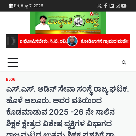
Skip
Fri, Aug 7, 2026
Twitter
Facebook
LinkedIn
Instagra
youtu
to
content
 ರವಿ.
ಕೋಡಿಉಗನೆ ಗ್ರಾಮದ ಮಹೇಶ್ ಕೆ. ಅವರಿಗೆ ಮೈಸೂರು ವಿಶ್ವವಿದ್ಯಾನಿ
BLOG
ಎಸ್.ಎಸ್. ಆಡಿನ್ ಸೇವಾ ಸಂಸ್ಥೆ ರಾಜ್ಯ ಘಟಕ.
ಹೊಳೆ ಆಲೂರು. ಅವರ ವತಿಯಿಂದ
ಕೊಡಮಾಡುವ 2025 -26 ನೇ ಸಾಲಿನ
ಶಿಕ್ಷಕ ಕ್ಷೇತ್ರದ ವಿಶೇಷ ವ್ಯಕ್ತಿಗಳ ವಿಭಾಗದ
ರಾಜ್ಯಮಟ್ಟದ ಉತ್ತಮ ಶಿಕ್ಷಕ ಪ್ರಶಸ್ತಿಗೆ ಡಾ.