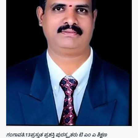
ಗಂಗಾವತಿ.13ಪ್ರಸ್ತುತ ಪ್ರಶಸ್ತಿ ಪುರಸ್ಕೃತರು ಟಿ ಎಂ ಎ ಶಿಕ್ಷಣ