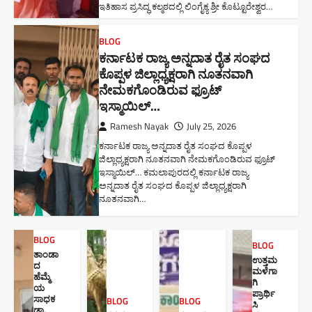
ಇತಿಹಾಸ ಪ್ರಸಿದ್ಧ ಕಲ್ಮಠದಲ್ಲಿ ಲಿಂಗೈಕ್ಯ ಶ್ರೀ ಕೊಟ್ಟೂರೇಶ್ವರ…
BLOG
ಕರ್ನಾಟಕ ರಾಜ್ಯ ಅನ್ನದಾತ ರೈತ ಸಂಘದ
ಕೊಪ್ಪಳ ಜಿಲ್ಲಾಧ್ಯಕ್ಷರಾಗಿ ನೂತನವಾಗಿ
ನೇಮಕಗೊಂಡಿರುವ ಫ್ರೂಟ್
ಇಸ್ಮಾಯಿಲ್…
Ramesh Nayak
July 25, 2026
ಕರ್ನಾಟಕ ರಾಜ್ಯ ಅನ್ನದಾತ ರೈತ ಸಂಘದ ಕೊಪ್ಪಳ
ಜಿಲ್ಲಾಧ್ಯಕ್ಷರಾಗಿ ನೂತನವಾಗಿ ನೇಮಕಗೊಂಡಿರುವ ಫ್ರೂಟ್
ಇಸ್ಮಾಯಿಲ್… ಕಮಲಾಪುರದಲ್ಲಿ ಕರ್ನಾಟಕ ರಾಜ್ಯ
ಅನ್ನದಾತ ರೈತ ಸಂಘದ ಕೊಪ್ಪಳ ಜಿಲ್ಲಾಧ್ಯಕ್ಷರಾಗಿ
ನೂತನವಾಗಿ…
BLOG
BLOG
ತಾಂಡಾ
ಉತ್ತಮ
ದ
ಮಳೆಗಾ
ಹೆಮ್ಮೆ
ಗಿ
ಯ
ಪ್ರಾರ್ಥಿ
ಸಾಧಕ
BLOG
BLOG
ಸಿ
ಡಾ.