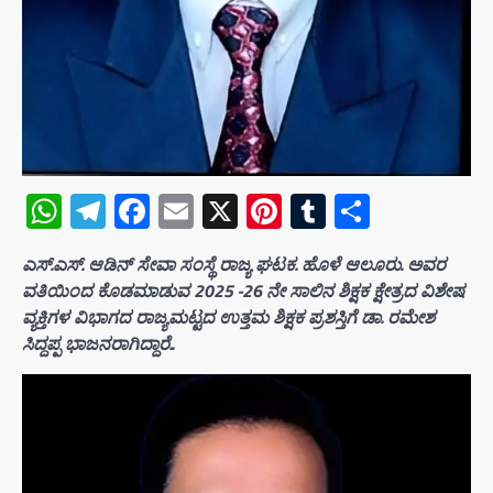
WhatsApp
Telegram
Facebook
Email
X
Pinterest
Tumblr
Share
ಎಸ್.ಎಸ್. ಆಡಿನ್ ಸೇವಾ ಸಂಸ್ಥೆ ರಾಜ್ಯ ಘಟಕ. ಹೊಳೆ ಆಲೂರು. ಅವರ
ವತಿಯಿಂದ ಕೊಡಮಾಡುವ 2025 -26 ನೇ ಸಾಲಿನ ಶಿಕ್ಷಕ ಕ್ಷೇತ್ರದ ವಿಶೇಷ
ವ್ಯಕ್ತಿಗಳ ವಿಭಾಗದ ರಾಜ್ಯಮಟ್ಟದ ಉತ್ತಮ ಶಿಕ್ಷಕ ಪ್ರಶಸ್ತಿಗೆ ಡಾ. ರಮೇಶ
ಸಿದ್ದಪ್ಪ ಭಾಜನರಾಗಿದ್ದಾರೆ..