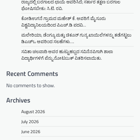
ರಾಜ್ಯದಲ್ಲಿ ಬರಗಾಲದ ಛಾಯೆ ಆವರಿಸಿದೆ; ಸರ್ಕಾರ ತಕ್ಷಣ ಬರಗಾಲ
ಘೋಷಿಸಬೇಕು: ಸಿ.ಟಿ. ರವಿ.
ಕೋಡಿಉಗನೆ ಗ್ರಾಮದ ಮಹೇಶ್ ಕೆ. ಅವರಿಗೆ ಮೈಸೂರು
ವಿಶ್ವವಿದ್ಯಾನಿಲಯದಿಂದ ಪಿಎಚ್.ಡಿ ಪದವಿ…
ಮಲೇರಿಯಾ, ಡೆಂಗ್ಯೂ ಮತ್ತು ಚಿಕೂನ್ ಗುನ್ಯ ಖಾಯಿಲೆಗಳನ್ನು ತಡೆಗಟ್ಟಲು
ಡಿಎಚ್‌ಒ ಅವರಿಂದ ಸಲಹೆಗಳು….
ಸವಿತಾ ಚಲವಾದಿ ಅವರ ಹುಟ್ಟುಹಬ್ಬದ ಸವಿನೆನಪಿಗಾಗಿ ಶಾಲಾ
ವಿದ್ಯಾರ್ಥಿಗಳಿಗೆ ಪೆನ್ನು,ನೋಟಬುಕ್ ವಿತರಿಸಲಾಯಿತು.
Recent Comments
No comments to show.
Archives
August 2026
July 2026
June 2026