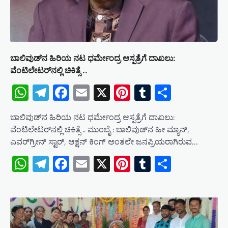
ಬಾಲಿವುಡ್‌ನ ಹಿರಿಯ ನಟ ಧರ್ಮೇಂದ್ರ ಆಸ್ಪತ್ರೆಗೆ ದಾಖಲು:
ವೆಂಟಿಲೇಟರ್‌ನಲ್ಲಿ ಚಿಕಿತ್ಸೆ ..
WhatsApp
Telegram
Facebook
Email
X
Pinterest
Tumblr
Share
ಬಾಲಿವುಡ್‌ನ ಹಿರಿಯ ನಟ ಧರ್ಮೇಂದ್ರ ಆಸ್ಪತ್ರೆಗೆ ದಾಖಲು:
ವೆಂಟಿಲೇಟರ್‌ನಲ್ಲಿ ಚಿಕಿತ್ಸೆ .. ಮುಂಬೈ : ಬಾಲಿವುಡ್‌ನ ಹೀ ಮ್ಯಾನ್,
ಎವರ್‌ಗ್ರೀನ್ ಸ್ಟಾರ್, ಆಕ್ಷನ್ ಕಿಂಗ್ ಅಂತಲೇ ಜನಪ್ರಿಯರಾಗಿರುವ…
WhatsApp
Telegram
Facebook
Email
X
Pinterest
Tumblr
Share