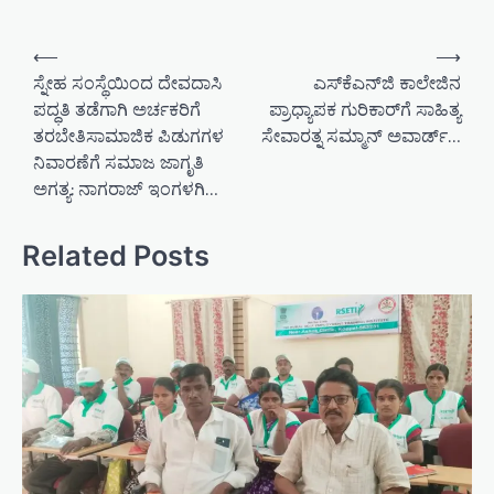
P
⟵
⟶
o
ಸ್ನೇಹ ಸಂಸ್ಥೆಯಿಂದ ದೇವದಾಸಿ
ಎಸ್‌ಕೆಎನ್‌ಜಿ ಕಾಲೇಜಿನ
ಪದ್ಧತಿ ತಡೆಗಾಗಿ ಅರ್ಚಕರಿಗೆ
ಪ್ರಾಧ್ಯಾಪಕ ಗುರಿಕಾರ್‌ಗೆ ಸಾಹಿತ್ಯ
s
ತರಬೇತಿಸಾಮಾಜಿಕ ಪಿಡುಗಗಳ
ಸೇವಾರತ್ನ ಸಮ್ಮಾನ್ ಅವಾರ್ಡ್…
t
ನಿವಾರಣೆಗೆ ಸಮಾಜ ಜಾಗೃತಿ
n
ಅಗತ್ಯ: ನಾಗರಾಜ್ ಇಂಗಳಗಿ…
a
v
Related Posts
i
g
a
t
i
o
n