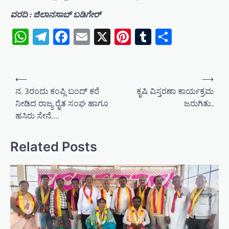
ವರದಿ : ಜಿಲಾನಸಾಬ್ ಬಡಿಗೇರ್
WhatsApp
Telegram
Facebook
Email
X
Pinterest
Tumblr
Share
P
⟵
⟶
o
ನ. 3ರಂದು ಕಂಪ್ಲಿ ಬಂದ್ ಕರೆ
ಕೃಷಿ ವಿಸ್ತರಣಾ ಕಾರ್ಯಕ್ರಮ
ನೀಡಿದ ರಾಜ್ಯ ರೈತ ಸಂಘ ಹಾಗೂ
ಜರುಗಿತು..
s
ಹಸಿರು ಸೇನೆ….
t
n
Related Posts
a
v
i
g
a