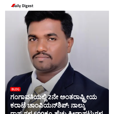
Daily Digest
BLOG
ಗಂಗಾವತಿಯಲ್ಲಿ 2ನೇ ಅಂತರಾಷ್ಟ್ರೀಯ
ಕರಾಟೆ ಚಾಂಪಿಯನ್‌ಶಿಪ್: ನಾಲ್ಕು
ರಾಷ್ಟ್ರಗಳ 600ಕ್ಕೂ ಹೆಚ್ಚು ಕ್ರೀಡಾಪಟುಗಳ