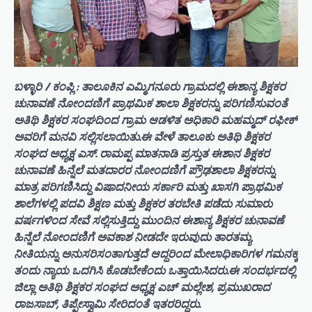
ಬಳ್ಳಾರಿ / ಕಂಪ್ಲಿ : ತಾಲೂಕಿನ ಎಮ್ಮಿಗನೂರು ಗ್ರಾಮದಲ್ಲಿ ಈಶಾನ್ಯ ಶಿಕ್ಷಕರ
ಚುನಾವಣೆ ನೋಂದಣಿಗೆ ಪ್ರಾಥಮಿಕ ಶಾಲಾ ಶಿಕ್ಷಕರನ್ನು ಪರಿಗಣಿಸುವಂತೆ
ಅತಿಥಿ ಶಿಕ್ಷಕರ ಸಂಘದಿಂದ ಗ್ರಾಮ ಆಡಳಿತ ಅಧಿಕಾರಿ ಮಹಮ್ಮದ್ ರಫೀಕ್
ಅವರಿಗೆ ಮನವಿ ಸಲ್ಲಿಸಲಾಯಿತು.ಈ ವೇಳೆ ತಾಲೂಕು ಅತಿಥಿ ಶಿಕ್ಷಕರ
ಸಂಘದ ಅಧ್ಯಕ್ಷ ಎಸ್. ರಾಮಪ್ಪ ಮಾತನಾಡಿ ಪ್ರಸ್ತುತ ಈಶಾನ ಶಿಕ್ಷಕರ
ಚುನಾವಣೆ ಹಿನ್ನೆಲೆ ಮತದಾರರ ನೋಂದಣಿಗೆ ಪ್ರೌಢಶಾಲಾ ಶಿಕ್ಷಕರನ್ನು
ಮಾತ್ರ ಪರಿಗಣಿಸಿದ್ದು ವಿಷಾದನೀಯ ಸರ್ಕಾರಿ ಮತ್ತು ಖಾಸಗಿ ಪ್ರಾಥಮಿಕ
ಶಾಲೆಗಳಲ್ಲಿ ಪದವಿ ಶಿಕ್ಷಣ ಮತ್ತು ಶಿಕ್ಷಕರ ತರಬೇತಿ ಪಡೆದು ಸುಮಾರು
ವರ್ಷಗಳಿಂದ ಸೇವೆ ಸಲ್ಲಿಸುತ್ತಿದ್ದು ಮುಂದಿನ ಈಶಾನ್ಯ ಶಿಕ್ಷಕರ ಚುನಾವಣೆ
ಹಿನ್ನೆಲೆ ನೋಂದಣಿಗೆ ಅವಕಾಶ ನೀಡದೇ ಇರುವುದು ತಾರತಮ್ಯ
ನೀತಿಯನ್ನು ಅನುಸರಿಸಂತಾಗುತ್ತದೆ ಆದ್ದರಿಂದ ಮೇಲಾಧಿಕಾರಿಗಳ ಗಮನಕ್ಕ
ತಂದು ನ್ಯಾಯ ಒದಗಿಸಿ ಕೊಡಬೇಕೆಂದು ಒತ್ತಾಯಿಸಿದರು.ಈ ಸಂದರ್ಭದಲ್ಲಿ
ಜಿಲ್ಲಾ ಅತಿಥಿ ಶಿಕ್ಷಕರ ಸಂಘದ ಅಧ್ಯಕ್ಷ ಎಚ್ ಮಲ್ಲೇಶ, ಪ್ರಮುಖರಾದ
ರಾಜಸಾಬ್, ತಿಪ್ಪೇಸ್ವಾಮಿ ಸೇರಿದಂತೆ ಇತರರಿದ್ದರು.