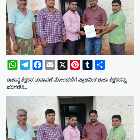
WhatsApp
Telegram
Facebook
Email
X
Pinterest
Tumblr
Share
ಈಶಾನ್ಯ ಶಿಕ್ಷಕರ ಚುನಾವಣೆ ನೋಂದಣಿಗೆ ಪ್ರಾಥಮಿಕ ಶಾಲಾ ಶಿಕ್ಷಕರನ್ನು
ಪರಿಗಣಿಸಿ…