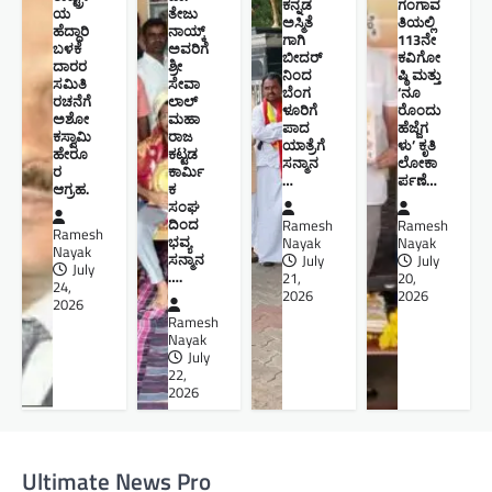
ಕನ್ನಡ
ಗಂಗಾವ
ಯ
ತೇಜು
ಅಸ್ಮಿತೆ
ತಿಯಲ್ಲಿ
ಹೆದ್ದಾರಿ
ನಾಯ್ಕ್
ಗಾಗಿ
113ನೇ
ಬಳಕೆ
ಅವರಿಗೆ
ಬೀದರ್
ಕವಿಗೋ
ದಾರರ
ಶ್ರೀ
ನಿಂದ
ಷ್ಠಿ ಮತ್ತು
ಸಮಿತಿ
ಸೇವಾ
ಬೆಂಗ
‘ನೂ
ರಚನೆಗೆ
ಲಾಲ್
ಳೂರಿಗೆ
ರೊಂದು
ಅಶೋ
ಮಹಾ
ಪಾದ
ಹೆಜ್ಜೆಗ
ಕಸ್ವಾಮಿ
ರಾಜ
ಯಾತ್ರೆಗೆ
ಳು’ ಕೃತಿ
ಹೇರೂ
ಕಟ್ಟಡ
ಸನ್ಮಾನ
ಲೋಕಾ
ರ
ಕಾರ್ಮಿ
…
ರ್ಪಣೆ…
ಆಗ್ರಹ.
ಕ
ಸಂಘ
ದಿಂದ
Ramesh
Ramesh
Ramesh
ಭವ್ಯ
Nayak
Nayak
Nayak
ಸನ್ಮಾನ
July
July
July
….
21,
20,
24,
2026
2026
2026
Ramesh
Nayak
July
22,
2026
Ultimate News Pro