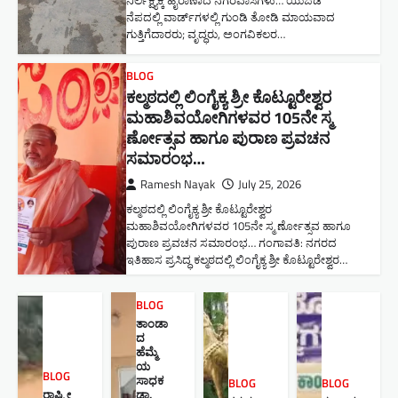
ನಿರ್ಲಕ್ಷ್ಯಕ್ಕೆ ಹೈರಾಣಾದ ನಗರವಾಸಿಗಳು​… ಯುಜಿಡಿ
ನೆಪದಲ್ಲಿ ವಾರ್ಡ್‌ಗಳಲ್ಲಿ ಗುಂಡಿ ತೋಡಿ ಮಾಯವಾದ
ಗುತ್ತಿಗೆದಾರರು; ವೃದ್ಧರು, ಅಂಗವಿಕಲರ…
BLOG
ಕಲ್ಮಠದಲ್ಲಿ ಲಿಂಗೈಕ್ಯ ಶ್ರೀ ಕೊಟ್ಟೂರೇಶ್ವರ
ಮಹಾಶಿವಯೋಗಿಗಳವರ 105ನೇ ಸ್ಮ
ರ್ಣೋತ್ಸವ ಹಾಗೂ ಪುರಾಣ ಪ್ರವಚನ
ಸಮಾರಂಭ​…
Ramesh Nayak
July 25, 2026
ಕಲ್ಮಠದಲ್ಲಿ ಲಿಂಗೈಕ್ಯ ಶ್ರೀ ಕೊಟ್ಟೂರೇಶ್ವರ
ಮಹಾಶಿವಯೋಗಿಗಳವರ 105ನೇ ಸ್ಮ ರ್ಣೋತ್ಸವ ಹಾಗೂ
ಪುರಾಣ ಪ್ರವಚನ ಸಮಾರಂಭ​… ಗಂಗಾವತಿ: ನಗರದ
ಇತಿಹಾಸ ಪ್ರಸಿದ್ಧ ಕಲ್ಮಠದಲ್ಲಿ ಲಿಂಗೈಕ್ಯ ಶ್ರೀ ಕೊಟ್ಟೂರೇಶ್ವರ…
BLOG
ತಾಂಡಾ
ದ
ಹೆಮ್ಮೆ
ಯ
BLOG
ಸಾಧಕ
BLOG
BLOG
ರಾಷ್ಟ್ರೀ
ಡಾ.