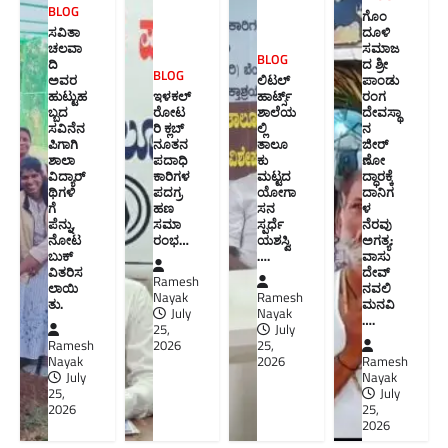
BLOG
ಗೊಂ
ಸವಿತಾ
ದೂಳಿ
ಚಲವಾ
ಸಮಾಜ
BLOG
ದಿ
ದ ಶ್ರೀ
BLOG
ಅವರ
ಲಿಟಲ್
ಪಾಂಡು
ಹುಟ್ಟುಹ
ಇಳಕಲ್
ಹಾರ್ಟ್ಸ್
ರಂಗ
ಬ್ಬದ
ರೋಟ
ಶಾಲೆಯ
ದೇವಸ್ಥಾ
ಸವಿನೆನ
ರಿ ಕ್ಲಬ್
ಲ್ಲಿ
ನ
ಪಿಗಾಗಿ
ನೂತನ‌
ತಾಲೂ
ಜೀರ್
ಶಾಲಾ
ಪದಾಧಿ
ಕು
ಣೋ
ವಿದ್ಯಾರ್
ಕಾರಿಗಳ
ಮಟ್ಟದ
ದ್ಧಾರಕ್ಕೆ
ಥಿಗಳಿ
ಪದಗ್ರ
ಯೋಗಾ
ದಾನಿಗ
ಗೆ
ಹಣ
ಸನ
ಳ
ಪೆನ್ನು,
ಸಮಾ
ಸ್ಪರ್ಧೆ
ನೆರವು
ನೋಟ
ರಂಭ…
ಯಶಸ್ವಿ
ಅಗತ್ಯ:
ಬುಕ್
….
ವಾಸು
ವಿತರಿಸ
ದೇವ್
Ramesh
ಲಾಯಿ
ನವಲಿ
Nayak
Ramesh
ತು.
ಮನವಿ​
July
Nayak
….
25,
July
Ramesh
2026
25,
Nayak
2026
Ramesh
July
Nayak
25,
July
2026
25,
2026