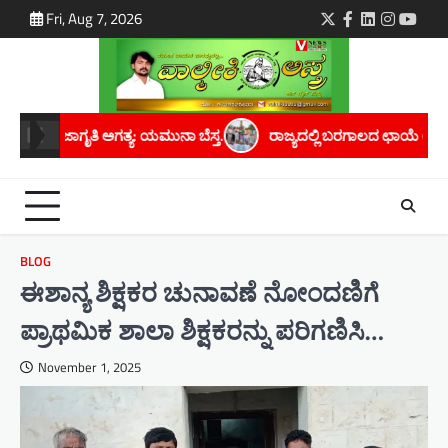
Skip
Fri, Aug 7, 2026
Twitter
Facebook
LinkedIn
Instagra
youtu
to
content
 ಬೆಸ್ತ.
ರಾಜ್ಯದಲ್ಲಿ ಬರಗಾಲದ ಛಾಯೆ ಆವರಿಸಿದೆ; ಸರ್ಕಾರ ತಕ್ಷಣ ಬರಗಾಲ ಘೋಷ
BLOG
ಈಶಾನ್ಯ ಶಿಕ್ಷಕರ ಚುನಾವಣೆ ನೋಂದಣಿಗೆ
ಪ್ರಾಥಮಿಕ ಶಾಲಾ ಶಿಕ್ಷಕರನ್ನು ಪರಿಗಣಿಸಿ…
November 1, 2025