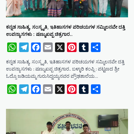
t
i
o
ಕನ್ನಡ ಸಾಹಿತ್ಯ, ಸಂಸ್ಕೃತಿ, ಇತಿಹಾಸಗಳ ಪರಿಚಯಗಳ ಸಮ್ಮಿಲನವೇ ದತ್ತಿ
n
ಉಪನ್ಯಾಸಗಳು : ಷಣ್ಮುಖಪ್ಪ ಚಿತ್ರಗಾರ..
WhatsApp
Telegram
Facebook
Email
X
Pinterest
Tumblr
Share
ಕನ್ನಡ ಸಾಹಿತ್ಯ, ಸಂಸ್ಕೃತಿ, ಇತಿಹಾಸಗಳ ಪರಿಚಯಗಳ ಸಮ್ಮಿಲನವೇ ದತ್ತಿ
ಉಪನ್ಯಾಸಗಳು : ಷಣ್ಮುಖಪ್ಪ ಚಿತ್ರಗಾರ.. ಬಳ್ಳಾರಿ ಕಂಪ್ಲಿ : ಪಟ್ಟಣದ ಶ್ರೀ
ಓದ್ಸೊ ಜಡಿಯಮ್ಮ ಗುರುಸಿದ್ದಯ್ಯನವರ ಪ್ರೌಢಶಾಲೆಯ…
WhatsApp
Telegram
Facebook
Email
X
Pinterest
Tumblr
Share