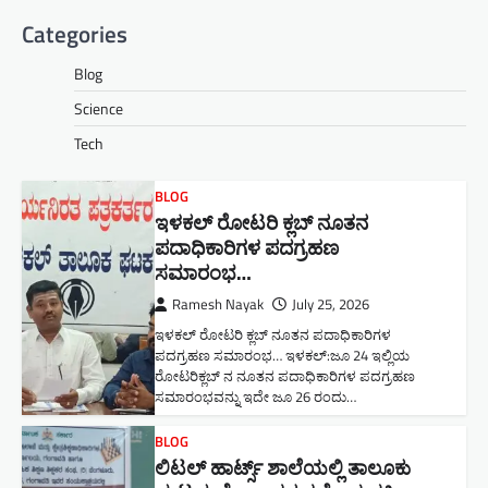
Categories
Blog
Science
Tech
BLOG
ಇಳಕಲ್ ರೋಟರಿ ಕ್ಲಬ್ ನೂತನ‌
ಪದಾಧಿಕಾರಿಗಳ ಪದಗ್ರಹಣ
ಸಮಾರಂಭ…
Ramesh Nayak
July 25, 2026
ಇಳಕಲ್ ರೋಟರಿ ಕ್ಲಬ್ ನೂತನ‌ ಪದಾಧಿಕಾರಿಗಳ
ಪದಗ್ರಹಣ ಸಮಾರಂಭ… ಇಳಕಲ್:ಜೂ 24 ಇಲ್ಲಿಯ
ರೋಟರಿಕ್ಲಬ್ ನ ನೂತನ ಪದಾಧಿಕಾರಿಗಳ ಪದಗ್ರಹಣ
ಸಮಾರಂಭವನ್ನು ಇದೇ ಜೂ 26 ರಂದು…
BLOG
ಲಿಟಲ್ ಹಾರ್ಟ್ಸ್ ಶಾಲೆಯಲ್ಲಿ ತಾಲೂಕು