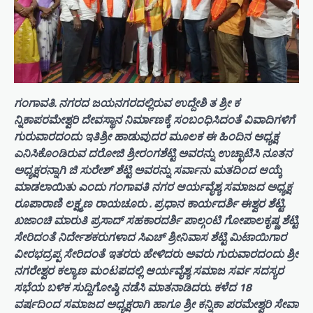
ಗಂಗಾವತಿ. ನಗರದ ಜಯನಗರದಲ್ಲಿರುವ ಉದ್ದೇಶಿ ತ ಶ್ರೀ ಕ
ನ್ನಿಕಾಪರಮೇಶ್ವರಿ ದೇವಸ್ಥಾನ ನಿರ್ಮಾಣಕ್ಕೆ ಸಂಬಂಧಿಸಿದಂತೆ ವಿವಾದಿಗಳಿಗೆ
ಗುರುವಾರದಂದು ಇತಿಶ್ರೀ ಹಾಡುವುದರ ಮೂಲಕ ಈ ಹಿಂದಿನ ಅಧ್ಯಕ್ಷ
ಎನಿಸಿಕೊಂಡಿರುವ ದರೋಜಿ ಶ್ರೀರಂಗಶೆಟ್ಟಿ ಅವರನ್ನು ಉಚ್ಛಾಟಿಸಿ ನೂತನ
ಅಧ್ಯಕ್ಷರನ್ನಾಗಿ ಜಿ ಸುರೇಶ್ ಶೆಟ್ಟಿ ಅವರನ್ನು ಸರ್ವಾನು ಮತದಿಂದ ಆಯ್ಕೆ
ಮಾಡಲಾಯಿತು ಎಂದು ಗಂಗಾವತಿ ನಗರ ಆರ್ಯವೈಶ್ಯ ಸಮಾಜದ ಅಧ್ಯಕ್ಷ
ರೂಪಾರಾಣಿ ಲಕ್ಷ್ಮಣ ರಾಯಚೂರು . ಪ್ರಧಾನ ಕಾರ್ಯದರ್ಶಿ ಈಶ್ವರ ಶೆಟ್ಟಿ.
ಖಜಾಂಚಿ ಮಾರುತಿ ಪ್ರಸಾದ್ ಸಹಕಾರದರ್ಶಿ ಪಾಲ್ಗಂಟಿ ಗೋಪಾಲಕೃಷ್ಣ ಶೆಟ್ಟಿ.
ಸೇರಿದಂತೆ ನಿರ್ದೇಶಕರುಗಳಾದ ಸಿಎಚ್ ಶ್ರೀನಿವಾಸ ಶೆಟ್ಟಿ ಮಿಟಾಯಿಗಾರ
ವೀರಭದ್ರಪ್ಪ ಸೇರಿದಂತೆ ಇತರರು ಹೇಳಿದರು ಅವರು ಗುರುವಾರದಂದು ಶ್ರೀ
ನಗರೇಶ್ವರ ಕಲ್ಯಾಣ ಮಂಟಪದಲ್ಲಿ ಆರ್ಯವೈಶ್ಯ ಸಮಾಜ ಸರ್ವ ಸದಸ್ಯರ
ಸಭೆಯ ಬಳಿಕ ಸುದ್ದಿಗೋಷ್ಠಿ ನಡೆಸಿ ಮಾತನಾಡಿದರು. ಕಳೆದ 18
ವರ್ಷದಿಂದ ಸಮಾಜದ ಅಧ್ಯಕ್ಷರಾಗಿ ಹಾಗೂ ಶ್ರೀ ಕನ್ನಿಕಾ ಪರಮೇಶ್ವರಿ ಸೇವಾ