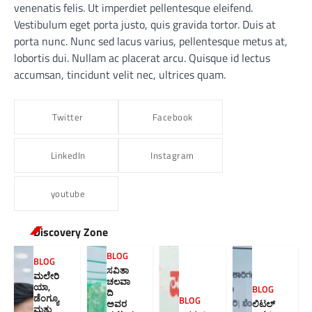
venenatis felis. Ut imperdiet pellentesque eleifend.
Vestibulum eget porta justo, quis gravida tortor. Duis at
porta nunc. Nunc sed lacus varius, pellentesque metus at,
lobortis dui. Nullam ac placerat arcu. Quisque id lectus
accumsan, tincidunt velit nec, ultrices quam.
Twitter
Facebook
LinkedIn
Instagram
youtube
Discovery Zone
BLOG
BLOG
ಸವಿತಾ
ಮಲೇರಿ
ಚಲವಾ
ಯಾ,
BLOG
ದಿ
ಡೆಂಗ್ಯೂ
BLOG
ಅವರ
ಲಿಟಲ್
ಮತ್ತು