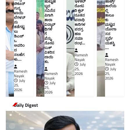
ಹುಟ್ಟುಹ
ಇಳಕಲ್
ಹಾರ್ಟ್ಸ್
ಚಿಕೂನ್
ಬ್ಬದ
ರೋಟ
ಶಾಲೆಯ
ಗುನ್ಯ
ಸವಿನೆನ
ರಿ ಕ್ಲಬ್
ಲ್ಲಿ
ಖಾಯಿ
ಪಿಗಾಗಿ
ನೂತನ‌
ತಾಲೂ
ಲೆಗಳನ್
ಶಾಲಾ
ಪದಾಧಿ
ಕು
ನು
ವಿದ್ಯಾರ್
ಕಾರಿಗಳ
ಮಟ್ಟದ
ತಡೆಗಟ್ಟ
ಥಿಗಳಿ
ಪದಗ್ರ
ಯೋಗಾ
ಲು
ಗೆ
ಹಣ
ಸನ
ಡಿಎಚ್‌
ಪೆನ್ನು,
ಸಮಾ
ಸ್ಪರ್ಧೆ
ಒ
ನೋಟ
ರಂಭ…
ಯಶಸ್ವಿ
ಅವರಿಂ
ಬುಕ್
….
ದ
ವಿತರಿಸ
ಸಲಹೆಗ
Ramesh
ಲಾಯಿ
ಳು….
Nayak
Ramesh
ತು.
July
Nayak
25,
July
Ramesh
Ramesh
2026
25,
Nayak
Nayak
2026
July
July
25,
25,
2026
2026
Daily Digest