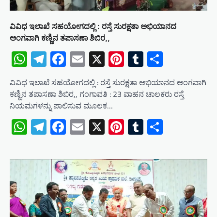
ವಿವಿಧ ಇಲಾಖೆ ಸಹಯೋಗದಲ್ಲಿ : ರಸ್ತೆ ಸುರಕ್ಷತಾ ಅಭಿಯಾನದ
ಅಂಗವಾಗಿ ಕಣ್ಣಿನ ತಪಾಸಣಾ ಶಿಬಿರ,,
WhatsApp
Telegram
Facebook
Email
X
Pinterest
Tumblr
Share
ವಿವಿಧ ಇಲಾಖೆ ಸಹಯೋಗದಲ್ಲಿ : ರಸ್ತೆ ಸುರಕ್ಷತಾ ಅಭಿಯಾನದ ಅಂಗವಾಗಿ
ಕಣ್ಣಿನ ತಪಾಸಣಾ ಶಿಬಿರ,, ಗಂಗಾವತಿ : 23 ವಾಹನ ಚಾಲಕರು ರಸ್ತೆ
ನಿಯಮಗಳನ್ನು ಪಾಲಿಸುವ ಮೂಲಕ…
WhatsApp
Telegram
Facebook
Email
X
Pinterest
Tumblr
Share