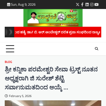
Skip
Sun, Aug 9, 2026
Twitter
Facebook
LinkedIn
Instagra
youtu
to
content
್ಕರ್ ದಲಿತ ಪ್ರಜಾ ಸಂಘದಿಂದ ರಾಜ್ಯಪಾಲರಿಗೆ ಮನವಿ..
ಮಾನವ ಕಳ್ಳಸಾಗಾಣಿಕೆ
BLOG
ಶ್ರೀ ಕನ್ನಿಕಾ ಪರಮೇಶ್ವರಿ ಸೇವಾ ಟ್ರಸ್ಟ್ ನೂತನ
ಅಧ್ಯಕ್ಷರಾಗಿ ಜಿ ಸುರೇಶ್ ಶೆಟ್ಟಿ
ಸರ್ವಾನುಮತದಿಂದ ಆಯ್ಕೆ …
February 5, 2026