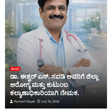
BLOG
ಡಾ. ಈಶ್ವರ್ ಎಸ್. ಸವಡಿ ಅವರಿಗೆ ಜಿಲ್ಲಾ
ಆರೋಗ್ಯ ಮತ್ತು ಕುಟುಂಬ
ಕಲ್ಯಾಣಾಧಿಕಾರಿಯಾಗಿ ನೇಮಕ.
Ramesh Nayak
July 16, 2026