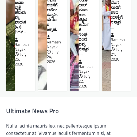
ಉಪಾ
ಬೆಂಗ
ರಚನೆಗೆ
ಲಾಲ್
ಧ್ಯಕ್ಷೆ
ಳೂರಿಗೆ
ಅಶೋ
ಮಹಾ
ಹನುಮ
ಪಾದ
ಕಸ್ವಾಮಿ
ರಾಜ
ಮ್ಮ
ಯಾತ್ರೆಗೆ
ಹೇರೂ
ಕಟ್ಟಡ
ನಾಯಕ
ಸನ್ಮಾನ
ರ
ಕಾರ್ಮಿ
(47)
…
ಆಗ್ರಹ.
ಕ
ನಿಧನ…
ಸಂಘ
ದಿಂದ
Ramesh
Ramesh
ಭವ್ಯ
Ramesh
Nayak
Nayak
ಸನ್ಮಾನ
Nayak
July
July
….
July
21,
24,
25,
2026
2026
2026
Ramesh
Nayak
July
22,
2026
Ultimate News Pro
Nulla lacinia mauris leo, nec pellentesque ipsum
consectetur at. Vivamus iaculis fermentum nisl, at