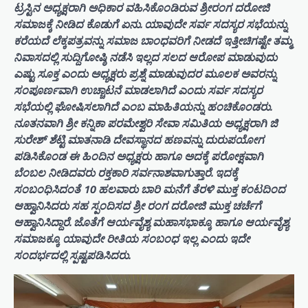
ಟ್ರಸ್ಟಿನ ಅಧ್ಯಕ್ಷರಾಗಿ ಅಧಿಕಾರ ವಹಿಸಿಕೊಂಡಿರುವ ಶ್ರೀರಂಗ ದರೋಜಿ
ಸಮಾಜಕ್ಕೆ ನೀಡಿದ ಕೊಡುಗೆ ಏನು. ಯಾವುದೇ ಸರ್ವ ಸದಸ್ಯರ ಸಭೆಯನ್ನು
ಕರೆಯದೆ ಲೆಕ್ಕಪತ್ರವನ್ನು ಸಮಾಜ ಬಾಂಧವರಿಗೆ ನೀಡದೆ ಇತ್ತೀಚಿಗಷ್ಟೇ ತಮ್ಮ
ನಿವಾಸದಲ್ಲಿ ಸುದ್ದಿಗೋಷ್ಠಿ ನಡೆಸಿ ಇಲ್ಲದ ಸಲದ ಆರೋಪ ಮಾಡುವುದು
ಎಷ್ಟು ಸೂಕ್ತ ಎಂದು ಅಧ್ಯಕ್ಷರು ಪ್ರಶ್ನೆ ಮಾಡುವುದರ ಮೂಲಕ ಅವರನ್ನು
ಸಂಪೂರ್ಣವಾಗಿ ಉಚ್ಚಾಟನೆ ಮಾಡಲಾಗಿದೆ ಎಂದು ಸರ್ವ ಸದಸ್ಯರ
ಸಭೆಯಲ್ಲಿ ಘೋಷಿಸಲಾಗಿದೆ ಎಂಬ ಮಾಹಿತಿಯನ್ನು ಹಂಚಿಕೊಂಡರು.
ನೂತನವಾಗಿ ಶ್ರೀ ಕನ್ನಿಕಾ ಪರಮೇಶ್ವರಿ ಸೇವಾ ಸಮಿತಿಯ ಅಧ್ಯಕ್ಷರಾಗಿ ಜಿ
ಸುರೇಶ್ ಶೆಟ್ಟಿ ಮಾತನಾಡಿ ದೇವಸ್ಥಾನದ ಹಣವನ್ನು ದುರುಪಯೋಗ
ಪಡಿಸಿಕೊಂಡ ಈ ಹಿಂದಿನ ಅಧ್ಯಕ್ಷರು ಹಾಗೂ ಅದಕ್ಕೆ ಪರೋಕ್ಷವಾಗಿ
ಬೆಂಬಲ ನೀಡಿದವರು ರಕ್ತಕಾರಿ ಸರ್ವನಾಶವಾಗುತ್ತಾರೆ. ಇದಕ್ಕೆ
ಸಂಬಂಧಿಸಿದಂತೆ 10 ಹಲವಾರು ಬಾರಿ ಮನೆಗೆ ತೆರಳಿ ಮುಕ್ತ ಕಂಟದಿಂದ
ಆಹ್ವಾನಿಸಿದರು ಸಹ ಸ್ಪಂದಿಸದ ಶ್ರೀ ರಂಗ ದರೋಜಿ ಮುಕ್ತ ಚರ್ಚೆಗೆ
ಆಹ್ವಾನಿಸಿದ್ದಾರೆ. ಜೊತೆಗೆ ಆರ್ಯವೈಶ್ಯ ಮಹಾಸಭಾಕ್ಕೂ ಹಾಗೂ ಆರ್ಯವೈಶ್ಯ
ಸಮಾಜಕ್ಕೂ ಯಾವುದೇ ರೀತಿಯ ಸಂಬಂಧ ಇಲ್ಲ ಎಂದು ಇದೇ
ಸಂದರ್ಭದಲ್ಲಿ ಸ್ಪಷ್ಟಪಡಿಸಿದರು.