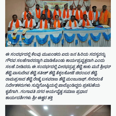
ಈ ಸಂದರ್ಭದಲ್ಲಿ ಕೆಲವು ಮುಖಂಡರು ಐದು ಜನ ಹಿರಿಯ ಸದಸ್ಯರನ್ನು
ಗೌರವ ಸಲಹೆಗಾರರನ್ನಾಗಿ ಮಾಡಿಕೊಂಡು ಕಾರ್ಯಪ್ರವೃತ್ತರಾಗಿ ಎಂದು
ಸಲಹೆ ನೀಡಿದರು. ಈ ಸಂದರ್ಭದಲ್ಲಿ ವೀರಭದ್ರಪ್ಪ ಶೆಟ್ಟಿ ಕಾಕು ಮನೆ ಶ್ರೀಧರ್
ಶೆಟ್ಟಿ ವಾಸುದೇವ ಶೆಟ್ಟಿ ಸತೀಶ್ ಶೆಟ್ಟಿ ತೆಕ್ಕಲಕೋಟೆ ಚಿದಂಬರ ಶೆಟ್ಟಿ.
ರಾಮಪ್ರಸಾದ ಶೆಟ್ಟಿ ರೇಷ್ಮೆ ಬಸವರಾಜ ಶೆಟ್ಟಿ ಮಂಜುನಾಥ್. ಸೇರಿದಂತೆ
ನಿರ್ದೇಶಕರುಗಳು ಸುದ್ದಿಗೋಷ್ಠಿಯಲ್ಲಿ ಪಾಲ್ಗೊಂಡಿದ್ದರು ಪ್ರಕಟಣೆಯ
ಕೃಪೆಗಾಗಿ . ಗಂಗಾವತಿ ನಗರ ಆರ್ಯವೈಶ್ಯ ಸಮಾಜ ಪ್ರಧಾನ
ಕಾರ್ಯದರ್ಶಿಗಳು ಶ್ರೀ ಈಶ್ವರ ಶಕ್ತಿ