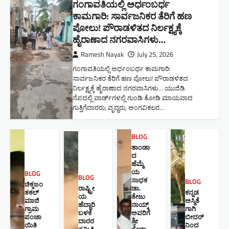
ಗಂಗಾವತಿಯಲ್ಲಿ ಅರ್ಧಂಬರ್ಧ
ಕಾಮಗಾರಿ: ಸಾರ್ವಜನಿಕರ ತೆರಿಗೆ ಹಣ
ಪೋಲು! ಪೌರಾಡಳಿತದ ನಿರ್ಲಕ್ಷ್ಯಕ್ಕೆ
ಹೈರಾಣಾದ ನಗರವಾಸಿಗಳು​…
Ramesh Nayak
July 25, 2026
ಗಂಗಾವತಿಯಲ್ಲಿ ಅರ್ಧಂಬರ್ಧ ಕಾಮಗಾರಿ:
ಸಾರ್ವಜನಿಕರ ತೆರಿಗೆ ಹಣ ಪೋಲು! ಪೌರಾಡಳಿತದ
ನಿರ್ಲಕ್ಷ್ಯಕ್ಕೆ ಹೈರಾಣಾದ ನಗರವಾಸಿಗಳು​… ಯುಜಿಡಿ
ನೆಪದಲ್ಲಿ ವಾರ್ಡ್‌ಗಳಲ್ಲಿ ಗುಂಡಿ ತೋಡಿ ಮಾಯವಾದ
ಗುತ್ತಿಗೆದಾರರು; ವೃದ್ಧರು, ಅಂಗವಿಕಲರ…
BLOG
ತಾಂಡಾ
ದ
ಹೆಮ್ಮೆ
ಯ
BLOG
BLOG
ಸಾಧಕ
BLOG
ಚಿಕ್ಕಜಂ
ರಾಷ್ಟ್ರೀ
ಡಾ.
ತಕಲ್
ಕನ್ನಡ
ಯ
ತೇಜು
ಮಾಜಿ
ಅಸ್ಮಿತೆ
ಹೆದ್ದಾರಿ
ನಾಯ್ಕ್
ಗ್ರಾಮ
ಗಾಗಿ
ಬಳಕೆ
ಅವರಿಗೆ
ಪಂಚಾ
ಬೀದರ್
ದಾರರ
ಶ್ರೀ
ಯಿತಿ
ನಿಂದ
ಸಮಿತಿ
ಸೇವಾ