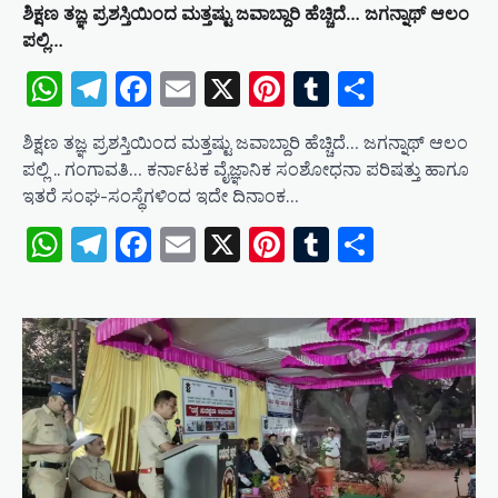
ಶಿಕ್ಷಣ ತಜ್ಞ ಪ್ರಶಸ್ತಿಯಿಂದ ಮತ್ತಷ್ಟು ಜವಾಬ್ದಾರಿ ಹೆಚ್ಚಿದೆ… ಜಗನ್ನಾಥ್ ಆಲಂ
ಪಲ್ಲಿ…
WhatsApp
Telegram
Facebook
Email
X
Pinterest
Tumblr
Share
ಶಿಕ್ಷಣ ತಜ್ಞ ಪ್ರಶಸ್ತಿಯಿಂದ ಮತ್ತಷ್ಟು ಜವಾಬ್ದಾರಿ ಹೆಚ್ಚಿದೆ… ಜಗನ್ನಾಥ್ ಆಲಂ
ಪಲ್ಲಿ .. ಗಂಗಾವತಿ… ಕರ್ನಾಟಕ ವೈಜ್ಞಾನಿಕ ಸಂಶೋಧನಾ ಪರಿಷತ್ತು ಹಾಗೂ
ಇತರೆ ಸಂಘ-ಸಂಸ್ಥೆಗಳಿಂದ ಇದೇ ದಿನಾಂಕ…
WhatsApp
Telegram
Facebook
Email
X
Pinterest
Tumblr
Share