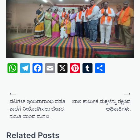
WhatsApp
Telegram
Facebook
Email
X
Pinterest
Tumblr
Share
P
⟵
⟶
o
ವಟಗಲ್ ಇಂದಿರಾಗಾಂಧಿ ವಸತಿ
ಬಾಲ ಕಾರ್ಮಿಕ ಮಕ್ಕಳನ್ನು ರಕ್ಷಿಸಿದ
ಶಾಲೆಗೆ ನೀರೊದಗಿಸಲು ಬೇಡರ
ಅಧಿಕಾರಿಗಳು.
s
ಸಮಿತಿ ಯಿಂದ ಮನವಿ..
t
n
Related Posts
a