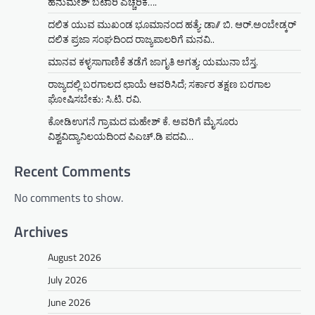
ಹನುಮೇಶ್ ಬಟಾರಿ ಎಚ್ಚರಿಕೆ….
ದಲಿತ ಯುವ ಮುಖಂಡ ಭೂಮಾನಂದ ಹತ್ಯೆ: ಡಾ// ಬಿ. ಆರ್.ಅಂಬೇಡ್ಕರ್
ದಲಿತ ಪ್ರಜಾ ಸಂಘದಿಂದ ರಾಜ್ಯಪಾಲರಿಗೆ ಮನವಿ..
ಮಾನವ ಕಳ್ಳಸಾಗಾಣಿಕೆ ತಡೆಗೆ ಜಾಗೃತಿ ಅಗತ್ಯ: ಯಮುನಾ ಬೆಸ್ತ.
ರಾಜ್ಯದಲ್ಲಿ ಬರಗಾಲದ ಛಾಯೆ ಆವರಿಸಿದೆ; ಸರ್ಕಾರ ತಕ್ಷಣ ಬರಗಾಲ
ಘೋಷಿಸಬೇಕು: ಸಿ.ಟಿ. ರವಿ.
ಕೋಡಿಉಗನೆ ಗ್ರಾಮದ ಮಹೇಶ್ ಕೆ. ಅವರಿಗೆ ಮೈಸೂರು
ವಿಶ್ವವಿದ್ಯಾನಿಲಯದಿಂದ ಪಿಎಚ್.ಡಿ ಪದವಿ…
Recent Comments
No comments to show.
Archives
August 2026
July 2026
June 2026