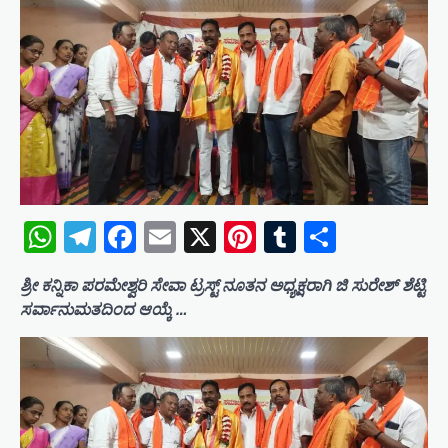
WhatsApp
Telegram
Facebook
Email
X
Pinterest
Tumblr
Share
ಶ್ರೀ ಕನ್ನಿಕಾ ಪರಮೇಶ್ವರಿ ಸೇವಾ ಟ್ರಸ್ಟ್ ನೂತನ ಅಧ್ಯಕ್ಷರಾಗಿ ಜಿ ಸುರೇಶ್ ಶೆಟ್ಟಿ
ಸರ್ವಾನುಮತದಿಂದ ಆಯ್ಕೆ …