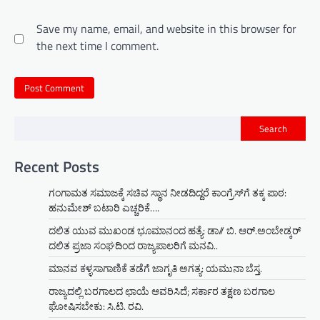
Save my name, email, and website in this browser for
the next time I comment.
Search
Recent Posts
ಗಂಗಾಮತ ಸಮಾಜಕ್ಕೆ ಸಚಿವ ಸ್ಥಾನ ನೀಡದಿದ್ದರೆ ಕಾಂಗ್ರೆಸ್‌ಗೆ ತಕ್ಕ ಪಾಠ:
ಹನುಮೇಶ್ ಬಟಾರಿ ಎಚ್ಚರಿಕೆ….
ದಲಿತ ಯುವ ಮುಖಂಡ ಭೂಮಾನಂದ ಹತ್ಯೆ: ಡಾ// ಬಿ. ಆರ್.ಅಂಬೇಡ್ಕರ್
ದಲಿತ ಪ್ರಜಾ ಸಂಘದಿಂದ ರಾಜ್ಯಪಾಲರಿಗೆ ಮನವಿ..
ಮಾನವ ಕಳ್ಳಸಾಗಾಣಿಕೆ ತಡೆಗೆ ಜಾಗೃತಿ ಅಗತ್ಯ: ಯಮುನಾ ಬೆಸ್ತ.
ರಾಜ್ಯದಲ್ಲಿ ಬರಗಾಲದ ಛಾಯೆ ಆವರಿಸಿದೆ; ಸರ್ಕಾರ ತಕ್ಷಣ ಬರಗಾಲ
ಘೋಷಿಸಬೇಕು: ಸಿ.ಟಿ. ರವಿ.