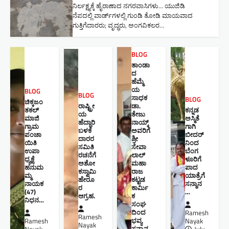
ನಿರ್ಲಕ್ಷ್ಯಕ್ಕೆ ಹೈರಾಣಾದ ನಗರವಾಸಿಗಳು​… ಯುಜಿಡಿ
ನೆಪದಲ್ಲಿ ವಾರ್ಡ್‌ಗಳಲ್ಲಿ ಗುಂಡಿ ತೋಡಿ ಮಾಯವಾದ
ಗುತ್ತಿಗೆದಾರರು; ವೃದ್ಧರು, ಅಂಗವಿಕಲರ…
BLOG
ತಾಂಡಾ
ದ
ಹೆಮ್ಮೆ
ಯ
BLOG
BLOG
ಸಾಧಕ
BLOG
ಚಿಕ್ಕಜಂ
ರಾಷ್ಟ್ರೀ
ಡಾ.
ತಕಲ್
ಕನ್ನಡ
ಯ
ತೇಜು
ಮಾಜಿ
ಅಸ್ಮಿತೆ
ಹೆದ್ದಾರಿ
ನಾಯ್ಕ್
ಗ್ರಾಮ
ಗಾಗಿ
ಬಳಕೆ
ಅವರಿಗೆ
ಪಂಚಾ
ಬೀದರ್
ದಾರರ
ಶ್ರೀ
ಯಿತಿ
ನಿಂದ
ಸಮಿತಿ
ಸೇವಾ
ಉಪಾ
ಬೆಂಗ
ರಚನೆಗೆ
ಲಾಲ್
ಧ್ಯಕ್ಷೆ
ಳೂರಿಗೆ
ಅಶೋ
ಮಹಾ
ಹನುಮ
ಪಾದ
ಕಸ್ವಾಮಿ
ರಾಜ
ಮ್ಮ
ಯಾತ್ರೆಗೆ
ಹೇರೂ
ಕಟ್ಟಡ
ನಾಯಕ
ಸನ್ಮಾನ
ರ
ಕಾರ್ಮಿ
(47)
…
ಆಗ್ರಹ.
ಕ
ನಿಧನ…
ಸಂಘ
ದಿಂದ
Ramesh
Ramesh
ಭವ್ಯ
Ramesh
Nayak
Nayak
ಸನ್ಮಾನ