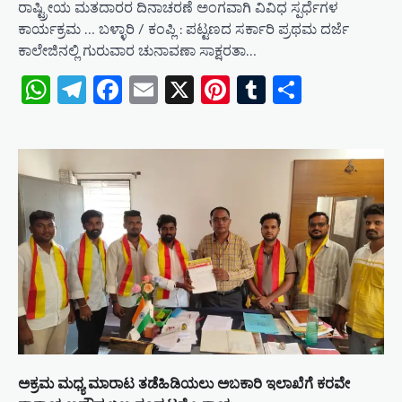
ರಾಷ್ಟ್ರೀಯ ಮತದಾರರ ದಿನಾಚರಣೆ ಅಂಗವಾಗಿ ವಿವಿಧ ಸ್ಪರ್ಧೆಗಳ
ಕಾರ್ಯಕ್ರಮ … ಬಳ್ಳಾರಿ / ಕಂಪ್ಲಿ : ಪಟ್ಟಣದ ಸರ್ಕಾರಿ ಪ್ರಥಮ ದರ್ಜೆ
ಕಾಲೇಜಿನಲ್ಲಿ ಗುರುವಾರ ಚುನಾವಣಾ ಸಾಕ್ಷರತಾ…
WhatsApp
Telegram
Facebook
Email
X
Pinterest
Tumblr
Share
ಅಕ್ರಮ ಮಧ್ಯ ಮಾರಾಟ ತಡೆಹಿಡಿಯಲು ಅಬಕಾರಿ ಇಲಾಖೆಗೆ ಕರವೇ