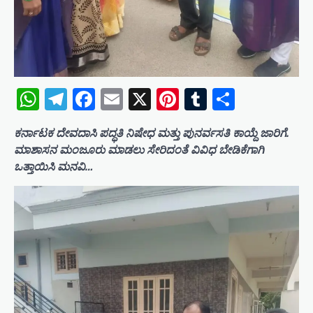
WhatsApp
Telegram
Facebook
Email
X
Pinterest
Tumblr
Share
ಕರ್ನಾಟಕ ದೇವದಾಸಿ ಪದ್ಧತಿ ನಿಷೇಧ ಮತ್ತು ಪುನರ್ವಸತಿ ಕಾಯ್ದೆ ಜಾರಿಗೆ.
ಮಾಶಾಸನ ಮಂಜೂರು ಮಾಡಲು ಸೇರಿದಂತೆ ವಿವಿಧ ಬೇಡಿಕೆಗಾಗಿ
ಒತ್ತಾಯಿಸಿ ಮನವಿ…