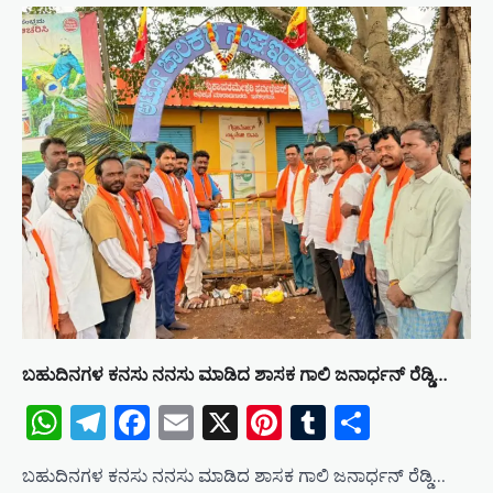
a
t
i
o
n
ಬಹುದಿನಗಳ ಕನಸು ನನಸು ಮಾಡಿದ ಶಾಸಕ ಗಾಲಿ ಜನಾರ್ಧನ್ ರೆಡ್ಡಿ…
WhatsApp
Telegram
Facebook
Email
X
Pinterest
Tumblr
Share
ಬಹುದಿನಗಳ ಕನಸು ನನಸು ಮಾಡಿದ ಶಾಸಕ ಗಾಲಿ ಜನಾರ್ಧನ್ ರೆಡ್ಡಿ…