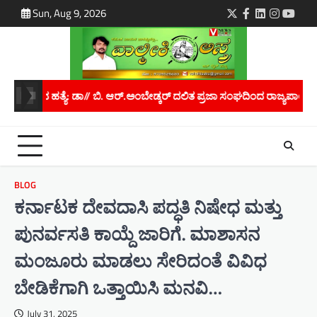
Skip
Sun, Aug 9, 2026
Twitter
Facebook
LinkedIn
Instagra
youtu
to
content
ರ್ ದಲಿತ ಪ್ರಜಾ ಸಂಘದಿಂದ ರಾಜ್ಯಪಾಲರಿಗೆ ಮನವಿ..
ಮಾನವ ಕಳ್ಳಸಾಗಾಣಿಕೆ ತ
BLOG
ಕರ್ನಾಟಕ ದೇವದಾಸಿ ಪದ್ಧತಿ ನಿಷೇಧ ಮತ್ತು
ಪುನರ್ವಸತಿ ಕಾಯ್ದೆ ಜಾರಿಗೆ. ಮಾಶಾಸನ
ಮಂಜೂರು ಮಾಡಲು ಸೇರಿದಂತೆ ವಿವಿಧ
ಬೇಡಿಕೆಗಾಗಿ ಒತ್ತಾಯಿಸಿ ಮನವಿ…
July 31, 2025