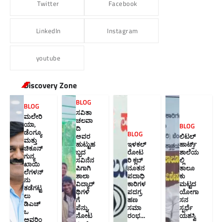
Twitter
Facebook
LinkedIn
Instagram
youtube
Discovery Zone
BLOG
BLOG
ಸವಿತಾ
ಮಲೇರಿ
ಚಲವಾ
ಯಾ,
BLOG
ದಿ
ಡೆಂಗ್ಯೂ
BLOG
ಅವರ
ಲಿಟಲ್
ಮತ್ತು
ಹುಟ್ಟುಹ
ಇಳಕಲ್
ಹಾರ್ಟ್ಸ್
ಚಿಕೂನ್
ಬ್ಬದ
ರೋಟ
ಶಾಲೆಯ
ಗುನ್ಯ
ಸವಿನೆನ
ರಿ ಕ್ಲಬ್
ಲ್ಲಿ
ಖಾಯಿ
ಪಿಗಾಗಿ
ನೂತನ‌
ತಾಲೂ
ಲೆಗಳನ್
ಶಾಲಾ
ಪದಾಧಿ
ಕು
ನು
ವಿದ್ಯಾರ್
ಕಾರಿಗಳ
ಮಟ್ಟದ
ತಡೆಗಟ್ಟ
ಥಿಗಳಿ
ಪದಗ್ರ
ಯೋಗಾ
ಲು
ಗೆ
ಹಣ
ಸನ
ಡಿಎಚ್‌
ಪೆನ್ನು,
ಸಮಾ
ಸ್ಪರ್ಧೆ
ಒ
ನೋಟ
ರಂಭ…
ಯಶಸ್ವಿ
ಅವರಿಂ