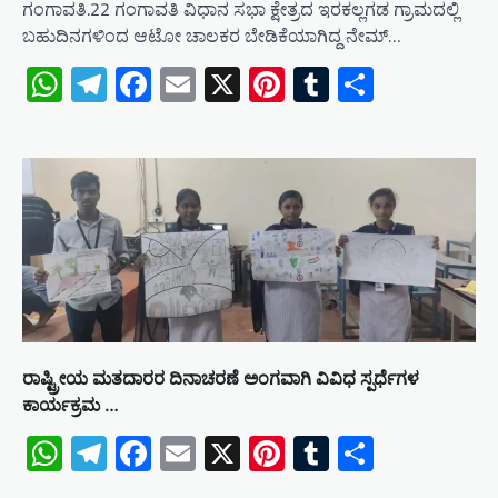
ಗಂಗಾವತಿ.22 ಗಂಗಾವತಿ ವಿಧಾನ ಸಭಾ ಕ್ಷೇತ್ರದ ಇರಕಲ್ಲಗಡ ಗ್ರಾಮದಲ್ಲಿ
ಬಹುದಿನಗಳಿಂದ ಆಟೋ ಚಾಲಕರ ಬೇಡಿಕೆಯಾಗಿದ್ದ ನೇಮ್…
WhatsApp
Telegram
Facebook
Email
X
Pinterest
Tumblr
Share
ರಾಷ್ಟ್ರೀಯ ಮತದಾರರ ದಿನಾಚರಣೆ ಅಂಗವಾಗಿ ವಿವಿಧ ಸ್ಪರ್ಧೆಗಳ
ಕಾರ್ಯಕ್ರಮ …
WhatsApp
Telegram
Facebook
Email
X
Pinterest
Tumblr
Share