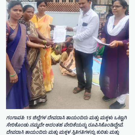
ಗಂಗಾವತಿ: 15 ಜಿಲ್ಲೆಗಳ ದೇವದಾಸಿ ತಾಯಂದಿರು ಮತ್ತು ಮಕ್ಕಳು ಒಟ್ಟಾಗಿ
ಸೇರಿಕೊಂಡು ನಮ್ಮದೇ ಆದಂತಹ ವೇದಿಕೆಯನ್ನು ರೂಪಿಸಿಕೊಂಡಿದ್ದೇವೆ.
ದೇವದಾಸಿ ತಾಯಂದಿರು ಮತ್ತು ಮಕ್ಕಳ ಸ್ಥಿತಿಗತಿಗಳನ್ನು ಕುರಿತು ಮತ್ತು