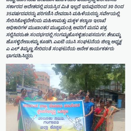
ಸರ್ಕಾರದ ಆದೇಶದಲ್ಲಿ ವಯಸ್ಸಿನ ಮಿತಿ ಇಲ್ಲದೆ ಇರುವುದರಿಂದ 30 ರಿಂದ
35ವರ್ಷದವರನ್ನು ಪರಿಗಣಿಸಿ ದೇವದಾಸಿ ಮಹಿಳೆಯರನ್ನು ಸರ್ವೇಯಲ್ಲಿ
ಸೇರಿಸಿಕೊಳ್ಳಬೇಕೆಂದು ಮಹಿಳಾಮತ್ತು ಮಕ್ಕಳ ಕಲ್ಯಾಣ ಇಲಾಖೆ
ಅಧಿಕಾರಿಗಳ ಮುಖಾಂತರ ಮುಖ್ಯಮಂತ್ರಿ ಅವರಿಗೆ ಮನವಿ ಪತ್ರ
ಸಲ್ಲಿಸಿದರು.ಈ ಸಂದರ್ಭದಲ್ಲಿ ಗಂಗಮ್ಮಹೊಸಳ್ಳಿ.ಹಂಪಸದುರ್ಗ. ಶೇಖಮ್ಮ
ಹೊಸಳ್ಳಿ.ರೇಣುಕಮ್ಮ ಕೂಡಗಿ. ಎಐಟಿ ಯುಸಿ ಸಂಘಟನೆಯ ಜಿಲ್ಲಾ ಅಧ್ಯಕ್ಷ
ಎ ಎಲ್ ತಿಮ್ಮಣ್ಣ ಸೇರಿದಂತೆ ಸಂಘಟನೆಯ ಅನೇಕ ಕಾರ್ಯಕರ್ತರು
ಭಾಗವಹಿಸಿದ್ದರು.