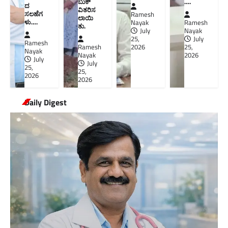
ಬುಕ್
….
ದ
ವಿತರಿಸ
ಸಲಹೆಗ
Ramesh
ಲಾಯಿ
ಳು….
Nayak
Ramesh
ತು.
July
Nayak
25,
July
Ramesh
Ramesh
2026
25,
Nayak
Nayak
2026
July
July
25,
25,
2026
2026
Daily Digest