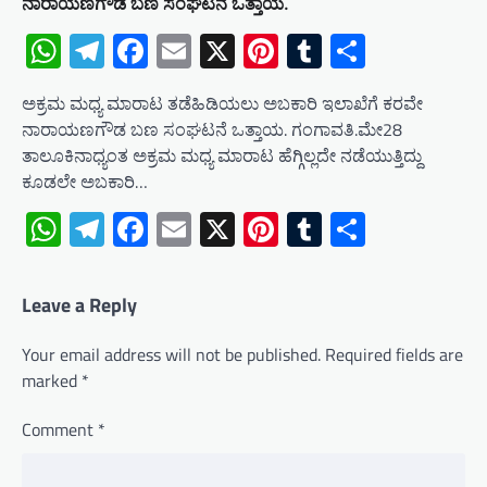
ನಾರಾಯಣಗೌಡ ಬಣ ಸಂಘಟನೆ ಒತ್ತಾಯ.
WhatsApp
Telegram
Facebook
Email
X
Pinterest
Tumblr
Share
ಅಕ್ರಮ ಮಧ್ಯ ಮಾರಾಟ ತಡೆಹಿಡಿಯಲು ಅಬಕಾರಿ ಇಲಾಖೆಗೆ ಕರವೇ
ನಾರಾಯಣಗೌಡ ಬಣ ಸಂಘಟನೆ ಒತ್ತಾಯ. ಗಂಗಾವತಿ.ಮೇ28
ತಾಲೂಕಿನಾಧ್ಯಂತ ಅಕ್ರಮ ಮಧ್ಯ ಮಾರಾಟ ಹೆಗ್ಗಿಲ್ಲದೇ ನಡೆಯುತ್ತಿದ್ದು
ಕೂಡಲೇ ಅಬಕಾರಿ…
WhatsApp
Telegram
Facebook
Email
X
Pinterest
Tumblr
Share
Leave a Reply
Your email address will not be published.
Required fields are
marked
*
Comment
*