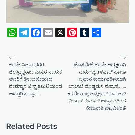
WhatsApp
Telegram
Facebook
Email
X
Pinterest
Tumblr
Share
P
⟵
⟶
o
ಕರವೇ ವಿಜಯನಗರ
ಹೊಸಪೇಟೆ ಕರವೇ ಅಧ್ಯಕ್ಷರಾಗಿ
ಜಿಲ್ಲಾಧ್ಯಕ್ಷರಾದ ಭಾಸ್ಕರ ನಾಯಕ
ದುರುಗಪ್ಪ ತಳವಾರ್ ಹಾಗೂ
s
ಅವರಿಗೆ ಶ್ರೀ ಸಾಯಿಬಾಬಾ
ಪ್ರಧಾನ ಕಾರ್ಯದರ್ಶಿಯಾಗಿ
t
ದೇವಸ್ಥಾನ ಟ್ರಸ್ಟ್ ಕಮಿಟಿಯಿಂದ
ಬಾಲಾಜಿ ದೊಡ್ಡಮನಿ ನೇಮಕ…….
n
ಅದ್ದೂರಿ ಸನ್ಮಾನ…
ಕರವೇ ರಾಜ್ಯ ಅಧ್ಯಕ್ಷರಾಗಿರುವ ಆರ್
a
ವಿಜಯ್ ಕುಮಾರ್ ಅಣ್ಣನವರಿಂದ
ನೇಮಕಾತಿ ಪತ್ರ ವಿತರಣೆ
v
i
Related Posts
g