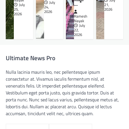
Nayak
July
July
….
July
21,
24,
25,
2026
2026
2026
Ramesh
Nayak
July
22,
2026
Ultimate News Pro
Nulla lacinia mauris leo, nec pellentesque ipsum
consectetur at. Vivamus iaculis fermentum nisl, at
venenatis felis. Ut imperdiet pellentesque eleifend.
Vestibulum eget porta justo, quis gravida tortor. Duis at
porta nunc. Nunc sed lacus varius, pellentesque metus at,
lobortis dui. Nullam ac placerat arcu. Quisque id lectus
accumsan, tincidunt velit nec, ultrices quam.