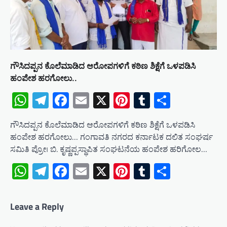
ಗೌಸಿದಪ್ಪನ ಕೊಲೆಮಾಡಿದ ಆರೋಪಗಳಿಗೆ ಕಠಿಣ ಶಿಕ್ಷೆಗೆ ಒಳಪಡಿಸಿ
ಹಂಪೇಶ ಹರಗೋಲು..
WhatsApp
Telegram
Facebook
Email
X
Pinterest
Tumblr
Share
ಗೌಸಿದಪ್ಪನ ಕೊಲೆಮಾಡಿದ ಆರೋಪಗಳಿಗೆ ಕಠಿಣ ಶಿಕ್ಷೆಗೆ ಒಳಪಡಿಸಿ
ಹಂಪೇಶ ಹರಗೋಲು… ಗಂಗಾವತಿ ನಗರದ ಕರ್ನಾಟಕ ದಲಿತ ಸಂಘರ್ಷ
ಸಮಿತಿ ಪ್ರೋ। ಬಿ. ಕೃಷ್ಣಪ್ಪಸ್ಥಾಪಿತ ಸಂಘಟನೆಯ ಹಂಪೇಶ ಹರಿಗೋಲ…
WhatsApp
Telegram
Facebook
Email
X
Pinterest
Tumblr
Share
Leave a Reply