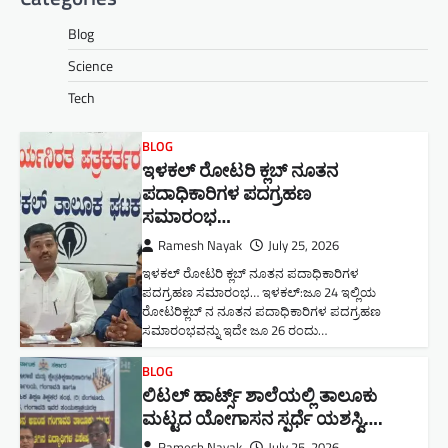
Blog
Science
Tech
BLOG
ಇಳಕಲ್ ರೋಟರಿ ಕ್ಲಬ್ ನೂತನ‌
ಪದಾಧಿಕಾರಿಗಳ ಪದಗ್ರಹಣ
ಸಮಾರಂಭ…
Ramesh Nayak
July 25, 2026
ಇಳಕಲ್ ರೋಟರಿ ಕ್ಲಬ್ ನೂತನ‌ ಪದಾಧಿಕಾರಿಗಳ
ಪದಗ್ರಹಣ ಸಮಾರಂಭ… ಇಳಕಲ್:ಜೂ 24 ಇಲ್ಲಿಯ
ರೋಟರಿಕ್ಲಬ್ ನ ನೂತನ ಪದಾಧಿಕಾರಿಗಳ ಪದಗ್ರಹಣ
ಸಮಾರಂಭವನ್ನು ಇದೇ ಜೂ 26 ರಂದು…
BLOG
ಲಿಟಲ್ ಹಾರ್ಟ್ಸ್ ಶಾಲೆಯಲ್ಲಿ ತಾಲೂಕು
ಮಟ್ಟದ ಯೋಗಾಸನ ಸ್ಪರ್ಧೆ ಯಶಸ್ವಿ….
Ramesh Nayak
July 25, 2026