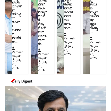
ಸವಿನೆನ
ರಿ ಕ್ಲಬ್
ಲ್ಲಿ
ಖಾಯಿ
ಪಿಗಾಗಿ
ನೂತನ‌
ತಾಲೂ
ಲೆಗಳನ್
ಶಾಲಾ
ಪದಾಧಿ
ಕು
ನು
ವಿದ್ಯಾರ್
ಕಾರಿಗಳ
ಮಟ್ಟದ
ತಡೆಗಟ್ಟ
ಥಿಗಳಿ
ಪದಗ್ರ
ಯೋಗಾ
ಲು
ಗೆ
ಹಣ
ಸನ
ಡಿಎಚ್‌
ಪೆನ್ನು,
ಸಮಾ
ಸ್ಪರ್ಧೆ
ಒ
ನೋಟ
ರಂಭ…
ಯಶಸ್ವಿ
ಅವರಿಂ
ಬುಕ್
….
ದ
ವಿತರಿಸ
ಸಲಹೆಗ
Ramesh
ಲಾಯಿ
ಳು….
Nayak
Ramesh
ತು.
July
Nayak
25,
July
Ramesh
Ramesh
2026
25,
Nayak
Nayak
2026
July
July
25,
25,
2026
2026
Daily Digest