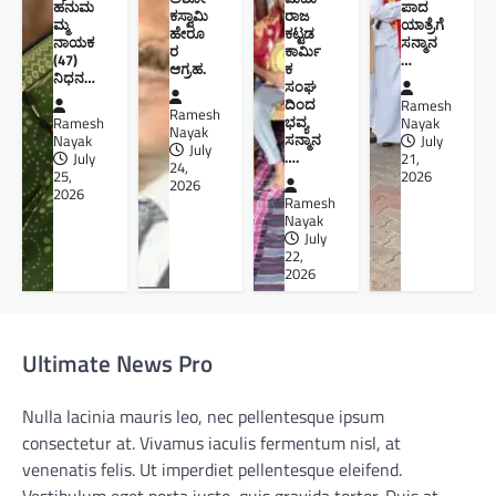
ಹನುಮ
ಪಾದ
ಕಸ್ವಾಮಿ
ರಾಜ
ಮ್ಮ
ಯಾತ್ರೆಗೆ
ಹೇರೂ
ಕಟ್ಟಡ
ನಾಯಕ
ಸನ್ಮಾನ
ರ
ಕಾರ್ಮಿ
(47)
…
ಆಗ್ರಹ.
ಕ
ನಿಧನ…
ಸಂಘ
ದಿಂದ
Ramesh
Ramesh
ಭವ್ಯ
Ramesh
Nayak
Nayak
ಸನ್ಮಾನ
Nayak
July
July
….
July
21,
24,
25,
2026
2026
2026
Ramesh
Nayak
July
22,
2026
Ultimate News Pro
Nulla lacinia mauris leo, nec pellentesque ipsum
consectetur at. Vivamus iaculis fermentum nisl, at
venenatis felis. Ut imperdiet pellentesque eleifend.