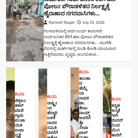
ಪೋಲು! ಪೌರಾಡಳಿತದ ನಿರ್ಲಕ್ಷ್ಯಕ್ಕೆ
ಹೈರಾಣಾದ ನಗರವಾಸಿಗಳು​…
Ramesh Nayak
July 25, 2026
ಗಂಗಾವತಿಯಲ್ಲಿ ಅರ್ಧಂಬರ್ಧ ಕಾಮಗಾರಿ:
ಸಾರ್ವಜನಿಕರ ತೆರಿಗೆ ಹಣ ಪೋಲು! ಪೌರಾಡಳಿತದ
ನಿರ್ಲಕ್ಷ್ಯಕ್ಕೆ ಹೈರಾಣಾದ ನಗರವಾಸಿಗಳು​… ಯುಜಿಡಿ
ನೆಪದಲ್ಲಿ ವಾರ್ಡ್‌ಗಳಲ್ಲಿ ಗುಂಡಿ ತೋಡಿ ಮಾಯವಾದ
ಗುತ್ತಿಗೆದಾರರು; ವೃದ್ಧರು, ಅಂಗವಿಕಲರ…
BLOG
ತಾಂಡಾ
ದ
ಹೆಮ್ಮೆ
ಯ
BLOG
BLOG
ಸಾಧಕ
BLOG
ಚಿಕ್ಕಜಂ
ರಾಷ್ಟ್ರೀ
ಡಾ.
ತಕಲ್
ಕನ್ನಡ
ಯ
ತೇಜು
ಮಾಜಿ
ಅಸ್ಮಿತೆ
ಹೆದ್ದಾರಿ
ನಾಯ್ಕ್
ಗ್ರಾಮ
ಗಾಗಿ
ಬಳಕೆ
ಅವರಿಗೆ
ಪಂಚಾ
ಬೀದರ್
ದಾರರ
ಶ್ರೀ
ಯಿತಿ
ನಿಂದ
ಸಮಿತಿ
ಸೇವಾ
ಉಪಾ
ಬೆಂಗ
ರಚನೆಗೆ
ಲಾಲ್
ಧ್ಯಕ್ಷೆ
ಳೂರಿಗೆ
ಅಶೋ
ಮಹಾ