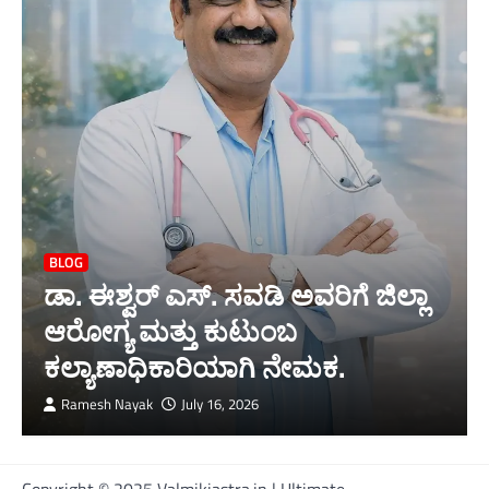
BLOG
ಡಾ. ಈಶ್ವರ್ ಎಸ್. ಸವಡಿ ಅವರಿಗೆ ಜಿಲ್ಲಾ
ಆರೋಗ್ಯ ಮತ್ತು ಕುಟುಂಬ
ಕಲ್ಯಾಣಾಧಿಕಾರಿಯಾಗಿ ನೇಮಕ.
Ramesh Nayak
July 16, 2026