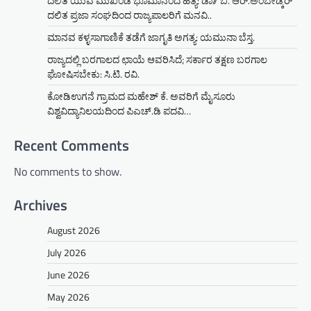
ದಲಿತ ಯುವ ಮುಖಂಡ ಭೂಮಾನಂದ ಹತ್ಯೆ: ಡಾ// ಬಿ. ಆರ್.ಅಂಬೇಡ್ಕರ್
ದಲಿತ ಪ್ರಜಾ ಸಂಘದಿಂದ ರಾಜ್ಯಪಾಲರಿಗೆ ಮನವಿ..
ಮಾನವ ಕಳ್ಳಸಾಗಾಣಿಕೆ ತಡೆಗೆ ಜಾಗೃತಿ ಅಗತ್ಯ: ಯಮುನಾ ಬೆಸ್ತ.
ರಾಜ್ಯದಲ್ಲಿ ಬರಗಾಲದ ಛಾಯೆ ಆವರಿಸಿದೆ; ಸರ್ಕಾರ ತಕ್ಷಣ ಬರಗಾಲ
ಘೋಷಿಸಬೇಕು: ಸಿ.ಟಿ. ರವಿ.
ಕೋಡಿಉಗನೆ ಗ್ರಾಮದ ಮಹೇಶ್ ಕೆ. ಅವರಿಗೆ ಮೈಸೂರು
ವಿಶ್ವವಿದ್ಯಾನಿಲಯದಿಂದ ಪಿಎಚ್.ಡಿ ಪದವಿ…
Recent Comments
No comments to show.
Archives
August 2026
July 2026
June 2026
May 2026