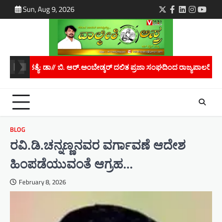
Skip
Sun, Aug 9, 2026
Twitter
Facebook
LinkedIn
Instagra
youtu
to
content
್ ದಲಿತ ಪ್ರಜಾ ಸಂಘದಿಂದ ರಾಜ್ಯಪಾಲರಿಗೆ ಮನವಿ..
ಮಾನವ ಕಳ್ಳಸಾಗಾಣಿಕೆ ತಡ
BLOG
ರವಿ.ಡಿ.ಚನ್ನಣ್ಣನವರ ವರ್ಗಾವಣೆ ಆದೇಶ
ಹಿಂಪಡೆಯುವಂತೆ ಆಗ್ರಹ…
February 8, 2026