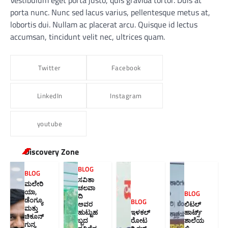
Vestibulum eget porta justo, quis gravida tortor. Duis at
porta nunc. Nunc sed lacus varius, pellentesque metus at,
lobortis dui. Nullam ac placerat arcu. Quisque id lectus
accumsan, tincidunt velit nec, ultrices quam.
Twitter
Facebook
LinkedIn
Instagram
youtube
Discovery Zone
BLOG
BLOG
ಸವಿತಾ
ಮಲೇರಿ
ಚಲವಾ
ಯಾ,
BLOG
ದಿ
ಡೆಂಗ್ಯೂ
BLOG
ಅವರ
ಲಿಟಲ್
ಮತ್ತು
ಹುಟ್ಟುಹ
ಇಳಕಲ್
ಹಾರ್ಟ್ಸ್
ಚಿಕೂನ್
ಬ್ಬದ
ರೋಟ
ಶಾಲೆಯ
ಗುನ್ಯ