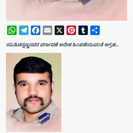
WhatsApp
Telegram
Facebook
Email
X
Pinterest
Tumblr
Share
ರವಿ.ಡಿ.ಚನ್ನಣ್ಣನವರ ವರ್ಗಾವಣೆ ಆದೇಶ ಹಿಂಪಡೆಯುವಂತೆ ಆಗ್ರಹ…