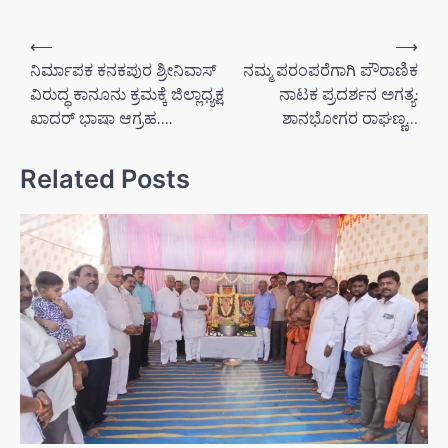
P
⟵
⟶
o
ನಿರ್ಮಾಪಕ ಕನಕಪುರ ಶ್ರೀನಿವಾಸ್‌
ನಮ್ಮ ಪರಂಪರೆಗಾಗಿ ಪೌರಾಣಿಕ
ವಿರುದ್ಧ ಕಾನೂನು ಕ್ರಮಕ್ಕೆ ಜಿಲ್ಲಾಧ್ಯಕ್ಷ
ನಾಟಕ ಪ್ರದರ್ಶನ ಅಗತ್ಯ:
s
ಖಾದರ್ ಭಾಷಾ ಆಗ್ರಹ….
ಶಾನಭೋಗರ ರಾಘಣ್ಣ…
t
n
Related Posts
a
v
i
g
a
t
i
o
n