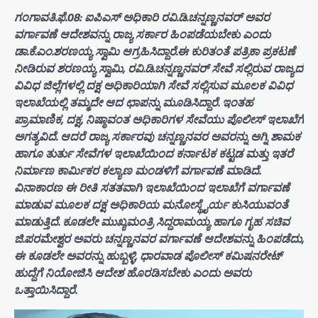
ಗಂಗಾವತಿ.ಫೆ.08: ಐಪಿಎಸ್ ಅಧಿಕಾರಿ ರವಿ.ಡಿ.ಚನ್ನಣ್ಣನವ‌ರ್ ಅವರ
ವರ್ಗಾವಣೆ ಆದೇಶವನ್ನು ರಾಜ್ಯ ಸರ್ಕಾರ ಹಿಂಪಡೆಯಬೇಕು ಎಂದು
ಡಾ.ಕೆ.ಎಂ.ಶರಣಯ್ಯ ಸ್ವಾಮಿ ಆಗ್ರಹಿಸಿದ್ದಾರೆ.ಈ ಕುರಿತಂತೆ ಪತ್ರಿಕಾ ಪ್ರಕಟಣೆ
ನೀಡಿರುವ ಶರಣಯ್ಯ ಸ್ವಾಮಿ, ರವಿ.ಡಿ.ಚನ್ನಣ್ಣನವರ್ ಸೇವೆ ಸಲ್ಲಿರುವ ರಾಜ್ಯದ
ವಿವಿಧ ಜಿಲ್ಲೆಗಳಲ್ಲಿ ದಕ್ಷ ಅಧಿಕಾರಿಯಾಗಿ ಸೇವೆ ಸಲ್ಲಿಸುವ ಮೂಲಕ ವಿವಿಧ
ಇಲಾಖೆಯಲ್ಲಿ ತಮ್ಮದೇ ಆದ ಛಾಪನ್ನು ಮೂಡಿಸಿದ್ದಾರೆ. ಇಂತಹ
ಪ್ರಾಮಾಣಿಕ, ದಕ್ಷ, ನಿಷ್ಠಾವಂತ ಅಧಿಕಾರಿಗಳ ಸೇವೆಯು ಪೊಲೀಸ್‌ ಇಲಾಖೆಗೆ
ಅಗತ್ಯವಿದೆ. ಆದರೆ ರಾಜ್ಯ ಸರ್ಕಾರವು ಚನ್ನಣ್ಣನವರ ಅವರನ್ನು ಅಗ್ನಿ ಶಾಮಕ
ಹಾಗೂ ತುರ್ತು ಸೇವೆಗಳ ಇಲಾಖೆಯಿಂದ ಕರ್ನಾಟಕ ಕಟ್ಟಡ ಮತ್ತು ಇತರೆ
ನಿರ್ಮಾಣ ಕಾರ್ಮಿಕರ ಕಲ್ಯಾಣ ಮಂಡಳಿಗೆ ವರ್ಗಾವಣೆ ಮಾಡಿದೆ.
ವಿನಾಕಾರಣ ಈ ರೀತಿ ಸತತವಾಗಿ ಇಲಾಖೆಯಿಂದ ಇಲಾಖೆಗೆ ವರ್ಗಾವಣೆ
ಮಾಡುವ ಮೂಲಕ ದಕ್ಷ ಅಧಿಕಾರಿಯ ಮನೋಸ್ಥೈರ್ಯ ಕುಸಿಯುವಂತೆ
ಮಾಡುತ್ತಿದೆ. ಕೂಡಲೇ ಮುಖ್ಯಮಂತ್ರಿ ಸಿದ್ದರಾಮಯ್ಯ ಹಾಗೂ ಗೃಹ ಸಚಿವ
ಜಿ.ಪರಮೇಶ್ವರ ಅವರು ಚನ್ನಣ್ಣನವರ ವರ್ಗಾವಣೆ ಆದೇಶವನ್ನು ಹಿಂಪಡೆದು,
ಈ ಕೂಡಲೇ ಅವರನ್ನು ಹುಬ್ಬಳ್ಳಿ, ಧಾರವಾಡ ಪೊಲೀಸ್‌ ಕಮಿಷನರೇಟ್
ಹುದ್ದೆಗೆ ನಿಯೋಜಿಸಿ ಆದೇಶ ಹೊರಡಿಸಬೇಕು ಎಂದು ಅವರು
ಒತ್ತಾಯಿಸಿದ್ದಾರೆ.