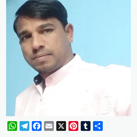
WhatsApp
Telegram
Facebook
Email
X
Pinterest
Tumblr
Share