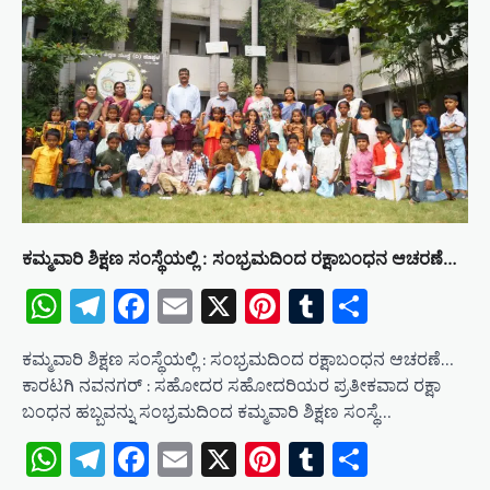
i
o
n
ಕಮ್ಮವಾರಿ ಶಿಕ್ಷಣ ಸಂಸ್ಥೆಯಲ್ಲಿ : ಸಂಭ್ರಮದಿಂದ ರಕ್ಷಾಬಂಧನ ಆಚರಣೆ…
WhatsApp
Telegram
Facebook
Email
X
Pinterest
Tumblr
Share
ಕಮ್ಮವಾರಿ ಶಿಕ್ಷಣ ಸಂಸ್ಥೆಯಲ್ಲಿ : ಸಂಭ್ರಮದಿಂದ ರಕ್ಷಾಬಂಧನ ಆಚರಣೆ…
ಕಾರಟಗಿ ನವನಗರ್ : ಸಹೋದರ ಸಹೋದರಿಯರ ಪ್ರತೀಕವಾದ ರಕ್ಷಾ
ಬಂಧನ ಹಬ್ಬವನ್ನು ಸಂಭ್ರಮದಿಂದ ಕಮ್ಮವಾರಿ ಶಿಕ್ಷಣ ಸಂಸ್ಥೆ…
WhatsApp
Telegram
Facebook
Email
X
Pinterest
Tumblr
Share