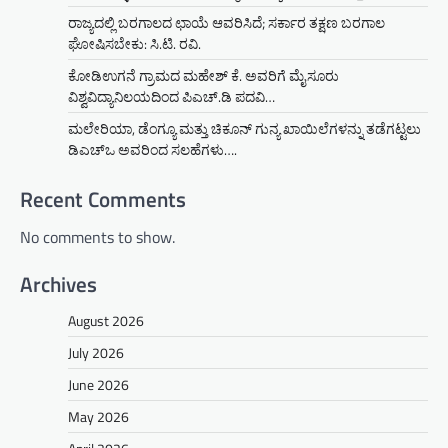
ರಾಜ್ಯದಲ್ಲಿ ಬರಗಾಲದ ಛಾಯೆ ಆವರಿಸಿದೆ; ಸರ್ಕಾರ ತಕ್ಷಣ ಬರಗಾಲ
ಘೋಷಿಸಬೇಕು: ಸಿ.ಟಿ. ರವಿ.
ಕೋಡಿಉಗನೆ ಗ್ರಾಮದ ಮಹೇಶ್ ಕೆ. ಅವರಿಗೆ ಮೈಸೂರು
ವಿಶ್ವವಿದ್ಯಾನಿಲಯದಿಂದ ಪಿಎಚ್.ಡಿ ಪದವಿ…
ಮಲೇರಿಯಾ, ಡೆಂಗ್ಯೂ ಮತ್ತು ಚಿಕೂನ್ ಗುನ್ಯ ಖಾಯಿಲೆಗಳನ್ನು ತಡೆಗಟ್ಟಲು
ಡಿಎಚ್‌ಒ ಅವರಿಂದ ಸಲಹೆಗಳು….
Recent Comments
No comments to show.
Archives
August 2026
July 2026
June 2026
May 2026