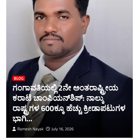
BLOG
ಗಂಗಾವತಿಯಲ್ಲಿ 2ನೇ ಅಂತರಾಷ್ಟ್ರೀಯ
ಕರಾಟೆ ಚಾಂಪಿಯನ್‌ಶಿಪ್: ನಾಲ್ಕು
ರಾಷ್ಟ್ರಗಳ 600ಕ್ಕೂ ಹೆಚ್ಚು ಕ್ರೀಡಾಪಟುಗಳ
ಭಾಗಿ…
Ramesh Nayak
July 16, 2026