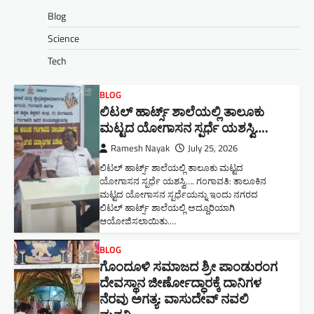
Blog
Science
Tech
BLOG
ಲಿಟಲ್ ಹಾರ್ಟ್ಸ್ ಶಾಲೆಯಲ್ಲಿ ತಾಲೂಕು
ಮಟ್ಟದ ಯೋಗಾಸನ ಸ್ಪರ್ಧೆ ಯಶಸ್ವಿ….
Ramesh Nayak
July 25, 2026
ಲಿಟಲ್ ಹಾರ್ಟ್ಸ್ ಶಾಲೆಯಲ್ಲಿ ತಾಲೂಕು ಮಟ್ಟದ
ಯೋಗಾಸನ ಸ್ಪರ್ಧೆ ಯಶಸ್ವಿ…. ಗಂಗಾವತಿ: ತಾಲೂಕಿನ
ಮಟ್ಟದ ಯೋಗಾಸನ ಸ್ಪರ್ಧೆಯನ್ನು ಇಂದು ನಗರದ
ಲಿಟಲ್ ಹಾರ್ಟ್ಸ್ ಶಾಲೆಯಲ್ಲಿ ಅದ್ದೂರಿಯಾಗಿ
ಆಯೋಜಿಸಲಾಯಿತು.…
BLOG
ಗೊಂದೂಳಿ ಸಮಾಜದ ಶ್ರೀ ಪಾಂಡುರಂಗ
ದೇವಸ್ಥಾನ ಜೀರ್ಣೋದ್ಧಾರಕ್ಕೆ ದಾನಿಗಳ
ನೆರವು ಅಗತ್ಯ: ವಾಸುದೇವ್ ನವಲಿ