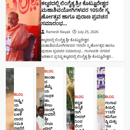
ಕಲ್ಮಠದಲ್ಲಿ ಲಿಂಗೈಕ್ಯ ಶ್ರೀ ಕೊಟ್ಟೂರೇಶ್ವರ
ಮಹಾಶಿವಯೋಗಿಗಳವರ 105ನೇ ಸ್ಮ
ರ್ಣೋತ್ಸವ ಹಾಗೂ ಪುರಾಣ ಪ್ರವಚನ
ಸಮಾರಂಭ​…
Ramesh Nayak
July 25, 2026
ಕಲ್ಮಠದಲ್ಲಿ ಲಿಂಗೈಕ್ಯ ಶ್ರೀ ಕೊಟ್ಟೂರೇಶ್ವರ
ಮಹಾಶಿವಯೋಗಿಗಳವರ 105ನೇ ಸ್ಮ ರ್ಣೋತ್ಸವ ಹಾಗೂ
ಪುರಾಣ ಪ್ರವಚನ ಸಮಾರಂಭ​… ಗಂಗಾವತಿ: ನಗರದ
ಇತಿಹಾಸ ಪ್ರಸಿದ್ಧ ಕಲ್ಮಠದಲ್ಲಿ ಲಿಂಗೈಕ್ಯ ಶ್ರೀ ಕೊಟ್ಟೂರೇಶ್ವರ…
BLOG
ತಾಂಡಾ
ದ
ಹೆಮ್ಮೆ
ಯ
BLOG
ಸಾಧಕ
BLOG
BLOG
ರಾಷ್ಟ್ರೀ
ಡಾ.
ಕನ್ನಡ
ಗಂಗಾವ
ಯ
ತೇಜು
ಅಸ್ಮಿತೆ
ತಿಯಲ್ಲಿ
ಹೆದ್ದಾರಿ
ನಾಯ್ಕ್
ಗಾಗಿ
113ನೇ
ಬಳಕೆ
ಅವರಿಗೆ
ಬೀದರ್
ಕವಿಗೋ
ದಾರರ
ಶ್ರೀ
ನಿಂದ
ಷ್ಠಿ ಮತ್ತು
ಸಮಿತಿ
ಸೇವಾ
ಬೆಂಗ
‘ನೂ
ರಚನೆಗೆ
ಲಾಲ್