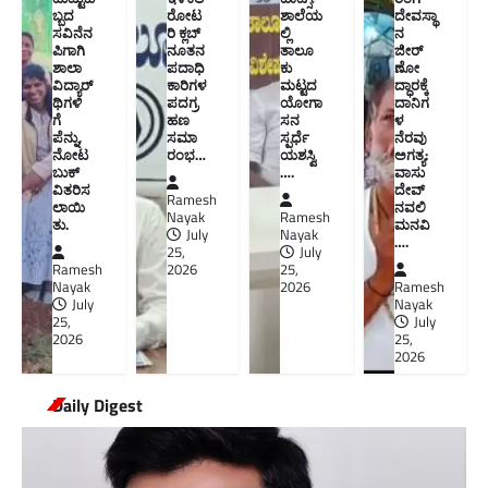
ಬ್ಬದ
ರೋಟ
ಶಾಲೆಯ
ದೇವಸ್ಥಾ
ಸವಿನೆನ
ರಿ ಕ್ಲಬ್
ಲ್ಲಿ
ನ
ಪಿಗಾಗಿ
ನೂತನ‌
ತಾಲೂ
ಜೀರ್
ಶಾಲಾ
ಪದಾಧಿ
ಕು
ಣೋ
ವಿದ್ಯಾರ್
ಕಾರಿಗಳ
ಮಟ್ಟದ
ದ್ಧಾರಕ್ಕೆ
ಥಿಗಳಿ
ಪದಗ್ರ
ಯೋಗಾ
ದಾನಿಗ
ಗೆ
ಹಣ
ಸನ
ಳ
ಪೆನ್ನು,
ಸಮಾ
ಸ್ಪರ್ಧೆ
ನೆರವು
ನೋಟ
ರಂಭ…
ಯಶಸ್ವಿ
ಅಗತ್ಯ:
ಬುಕ್
….
ವಾಸು
ವಿತರಿಸ
ದೇವ್
Ramesh
ಲಾಯಿ
ನವಲಿ
Nayak
Ramesh
ತು.
ಮನವಿ​
July
Nayak
….
25,
July
Ramesh
2026
25,
Nayak
2026
Ramesh
July
Nayak
25,
July
2026
25,
2026
Daily Digest