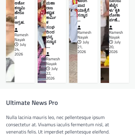
ಳೂರಿಗೆ
ರೊಂದು
ಅಶೋ
ಮಹಾ
ಪಾದ
ಹೆಜ್ಜೆಗ
ಕಸ್ವಾಮಿ
ರಾಜ
ಯಾತ್ರೆಗೆ
ಳು’ ಕೃತಿ
ಹೇರೂ
ಕಟ್ಟಡ
ಸನ್ಮಾನ
ಲೋಕಾ
ರ
ಕಾರ್ಮಿ
…
ರ್ಪಣೆ…
ಆಗ್ರಹ.
ಕ
ಸಂಘ
ದಿಂದ
Ramesh
Ramesh
Ramesh
ಭವ್ಯ
Nayak
Nayak
Nayak
ಸನ್ಮಾನ
July
July
July
….
21,
20,
24,
2026
2026
2026
Ramesh
Nayak
July
22,
2026
Ultimate News Pro
Nulla lacinia mauris leo, nec pellentesque ipsum
consectetur at. Vivamus iaculis fermentum nisl, at
venenatis felis. Ut imperdiet pellentesque eleifend.