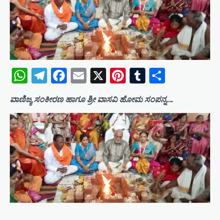
WhatsApp
Telegram
Facebook
Email
X
Pinterest
Tumblr
Share
ವಾಣಿಜ್ಯ ಸಂಕೀರಣ ಹಾಗೂ ಶ್ರೀ ವಾಸವಿ ಹೋಮ ಸಂಪನ್ನ….