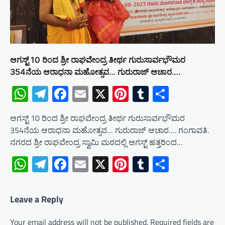
ಆಗಸ್ಟ್ 10 ರಿಂದ ಶ್ರೀ ರಾಘವೇಂದ್ರ ತೀರ್ಥ ಗುರುಸಾರ್ವಭೌಮರ
354ನೆಯ ಆರಾಧನಾ ಮಹೋತ್ಸವ… ಗುರುರಾಜ್ ಆಚಾರ….
WhatsApp
Telegram
Facebook
Email
X
Pinterest
Tumblr
Share
ಆಗಸ್ಟ್ 10 ರಿಂದ ಶ್ರೀ ರಾಘವೇಂದ್ರ ತೀರ್ಥ ಗುರುಸಾರ್ವಭೌಮರ
354ನೆಯ ಆರಾಧನಾ ಮಹೋತ್ಸವ… ಗುರುರಾಜ್ ಆಚಾರ…. ಗಂಗಾವತಿ.
ನಗರದ ಶ್ರೀ ರಾಘವೇಂದ್ರ ಸ್ವಾಮಿ ಮಠದಲ್ಲಿ ಆಗಸ್ಟ್ ಹತ್ತರಿಂದ…
WhatsApp
Telegram
Facebook
Email
X
Pinterest
Tumblr
Share
Leave a Reply
Your email address will not be published.
Required fields are