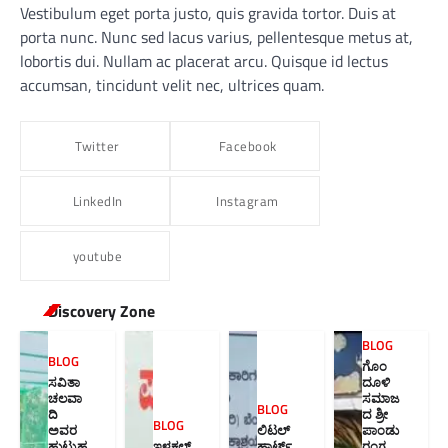
Vestibulum eget porta justo, quis gravida tortor. Duis at
porta nunc. Nunc sed lacus varius, pellentesque metus at,
lobortis dui. Nullam ac placerat arcu. Quisque id lectus
accumsan, tincidunt velit nec, ultrices quam.
Twitter
Facebook
LinkedIn
Instagram
youtube
Discovery Zone
BLOG
BLOG
ಗೊಂ
ಸವಿತಾ
ದೂಳಿ
ಚಲವಾ
ಸಮಾಜ
BLOG
ದಿ
ದ ಶ್ರೀ
BLOG
ಅವರ
ಲಿಟಲ್
ಪಾಂಡು
ಹುಟ್ಟುಹ
ಇಳಕಲ್
ಹಾರ್ಟ್ಸ್
ರಂಗ