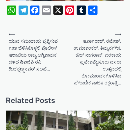
WhatsApp
Telegram
Facebook
Email
X
Pinterest
Tumblr
Share
P
⟵
⟶
o
ಯುವ ಸಮುದಾಯ ಪ್ರಶ್ನಿಸುವ
ಇ.ನಾಗರಾಜ್, ರಮೇಶ್,
ಗುಣ ಬೆಳೆಸಿಕೊಳ್ಳಲಿ ಪೊಲೀಸ್
ಉಮಾಶಂಕರ್, ತಿಮ್ಮನಗೌಡ,
s
ಇಲಾಖೆಯ ರಾಜ್ಯ ಅಗ್ನಿಶಾಮಕ
ಹೆಚ್ ನಾಗರಾಜ್, ಪರಕಾಯ
t
ದಳದ ಡಿಐಜಿಪಿ ರವಿ
ಪ್ರವೇಶಮೈಸೂರು ದಸರಾ
n
ಡಿ.ಚನ್ನಣ್ಣನವರ್ ಸಲಹೆ…
ಉತ್ಸವದಲ್ಲಿ
a
ರೋಮಾಂಚನಗೊಳಿಸಿದ
ಪೌರಾಣಿಕ ನಾಟಕ ರಕ್ತರಾತ್ರಿ…
v
i
Related Posts
g
a
t