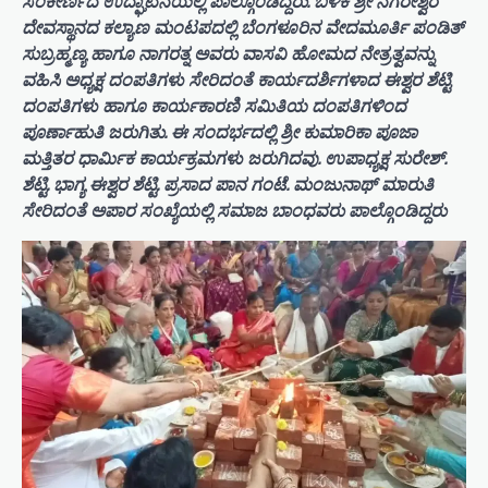
ಸಂಕೀರ್ಣದ ಉದ್ಘಾಟನೆಯಲ್ಲಿ ಪಾಲ್ಗೊಂಡಿದ್ದರು. ಬಳಿಕ ಶ್ರೀ ನಗರೇಶ್ವರ
ದೇವಸ್ಥಾನದ ಕಲ್ಯಾಣ ಮಂಟಪದಲ್ಲಿ ಬೆಂಗಳೂರಿನ ವೇದಮೂರ್ತಿ ಪಂಡಿತ್
ಸುಬ್ರಹ್ಮಣ್ಯ ಹಾಗೂ ನಾಗರತ್ನ ಅವರು ವಾಸವಿ ಹೋಮದ ನೇತ್ರತ್ವವನ್ನು
ವಹಿಸಿ ಅಧ್ಯಕ್ಷ ದಂಪತಿಗಳು ಸೇರಿದಂತೆ ಕಾರ್ಯದರ್ಶಿಗಳಾದ ಈಶ್ವರ ಶೆಟ್ಟಿ
ದಂಪತಿಗಳು ಹಾಗೂ ಕಾರ್ಯಕಾರಣಿ ಸಮಿತಿಯ ದಂಪತಿಗಳಿಂದ
ಪೂರ್ಣಾಹುತಿ ಜರುಗಿತು. ಈ ಸಂದರ್ಭದಲ್ಲಿ ಶ್ರೀ ಕುಮಾರಿಕಾ ಪೂಜಾ
ಮತ್ತಿತರ ಧಾರ್ಮಿಕ ಕಾರ್ಯಕ್ರಮಗಳು ಜರುಗಿದವು. ಉಪಾಧ್ಯಕ್ಷ ಸುರೇಶ್.
ಶೆಟ್ಟಿ. ಭಾಗ್ಯ ಈಶ್ವರ ಶೆಟ್ಟಿ. ಪ್ರಸಾದ ಪಾನ ಗಂಟೆ. ಮಂಜುನಾಥ್ ಮಾರುತಿ
ಸೇರಿದಂತೆ ಅಪಾರ ಸಂಖ್ಯೆಯಲ್ಲಿ ಸಮಾಜ ಬಾಂಧವರು ಪಾಲ್ಗೊಂಡಿದ್ದರು