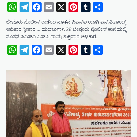
WhatsApp
Telegram
Facebook
Email
X
Pinterest
Tumblr
Share
ಬೇವೂರು ಪೊಲೀಸ್ ಠಾಣೆಯ ನೂತನ ಪಿಎಸ್ಐ ಯಾಗಿ ಎಸ್.ಪಿ.ನಾಯ್ಕ್
ಅಧಿಕಾರ ಸ್ವೀಕಾರ … ಯಲಬುರ್ಗಾ: 28 ಬೇವೂರು ಪೊಲೀಸ್ ಠಾಣೆಯಲ್ಲಿ
ನೂತನ ಪಿಎಸ್ಐ ಎಸ್.ಪಿ.ನಾಯ್ಕ ಶುಕ್ರವಾರ ಅಧಿಕಾರ…
WhatsApp
Telegram
Facebook
Email
X
Pinterest
Tumblr
Share