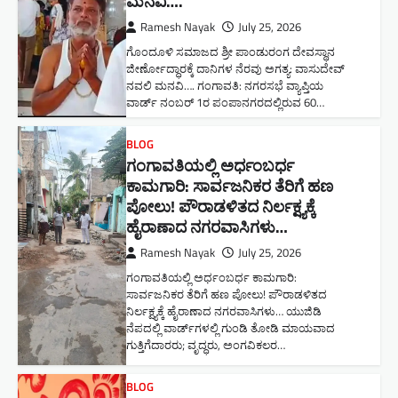
ಮನವಿ​….
Ramesh Nayak
July 25, 2026
ಗೊಂದೂಳಿ ಸಮಾಜದ ಶ್ರೀ ಪಾಂಡುರಂಗ ದೇವಸ್ಥಾನ
ಜೀರ್ಣೋದ್ಧಾರಕ್ಕೆ ದಾನಿಗಳ ನೆರವು ಅಗತ್ಯ: ವಾಸುದೇವ್
ನವಲಿ ಮನವಿ​…. ಗಂಗಾವತಿ: ​ನಗರಸಭೆ ವ್ಯಾಪ್ತಿಯ
ವಾರ್ಡ್ ನಂಬರ್ 1ರ ಪಂಪಾನಗರದಲ್ಲಿರುವ 60…
BLOG
ಗಂಗಾವತಿಯಲ್ಲಿ ಅರ್ಧಂಬರ್ಧ
ಕಾಮಗಾರಿ: ಸಾರ್ವಜನಿಕರ ತೆರಿಗೆ ಹಣ
ಪೋಲು! ಪೌರಾಡಳಿತದ ನಿರ್ಲಕ್ಷ್ಯಕ್ಕೆ
ಹೈರಾಣಾದ ನಗರವಾಸಿಗಳು​…
Ramesh Nayak
July 25, 2026
ಗಂಗಾವತಿಯಲ್ಲಿ ಅರ್ಧಂಬರ್ಧ ಕಾಮಗಾರಿ:
ಸಾರ್ವಜನಿಕರ ತೆರಿಗೆ ಹಣ ಪೋಲು! ಪೌರಾಡಳಿತದ
ನಿರ್ಲಕ್ಷ್ಯಕ್ಕೆ ಹೈರಾಣಾದ ನಗರವಾಸಿಗಳು​… ಯುಜಿಡಿ
ನೆಪದಲ್ಲಿ ವಾರ್ಡ್‌ಗಳಲ್ಲಿ ಗುಂಡಿ ತೋಡಿ ಮಾಯವಾದ
ಗುತ್ತಿಗೆದಾರರು; ವೃದ್ಧರು, ಅಂಗವಿಕಲರ…
BLOG