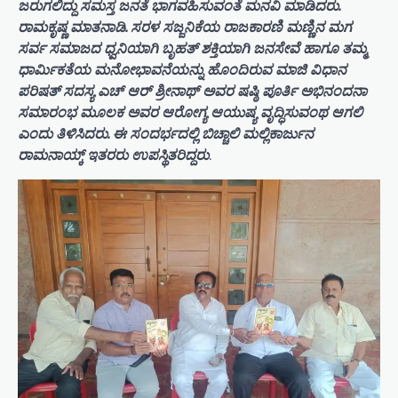
ಜರುಗಲಿದ್ದು ಸಮಸ್ತ ಜನತೆ ಭಾಗವಹಿಸುವಂತೆ ಮನವಿ ಮಾಡಿದರು.
ರಾಮಕೃಷ್ಣ ಮಾತನಾಡಿ. ಸರಳ ಸಜ್ಜನಿಕೆಯ ರಾಜಕಾರಣಿ ಮಣ್ಣಿನ ಮಗ
ಸರ್ವ ಸಮಾಜದ ಧ್ವನಿಯಾಗಿ ಬೃಹತ್ ಶಕ್ತಿಯಾಗಿ ಜನಸೇವೆ ಹಾಗೂ ತಮ್ಮ
ಧಾರ್ಮಿಕತೆಯ ಮನೋಭಾವನೆಯನ್ನು ಹೊಂದಿರುವ ಮಾಜಿ ವಿಧಾನ
ಪರಿಷತ್ ಸದಸ್ಯ ಎಚ್ ಆರ್ ಶ್ರೀನಾಥ್ ಅವರ ಷಷ್ಠಿ ಪೂರ್ತಿ ಅಭಿನಂದನಾ
ಸಮಾರಂಭ ಮೂಲಕ ಅವರ ಆರೋಗ್ಯ ಆಯುಷ್ಯ ವೃದ್ಧಿಸುವಂಥ ಆಗಲಿ
ಎಂದು ತಿಳಿಸಿದರು. ಈ ಸಂದರ್ಭದಲ್ಲಿ ಬಿಚ್ಚಾಲಿ ಮಲ್ಲಿಕಾರ್ಜುನ
ರಾಮನಾಯ್ಕ್ ಇತರರು ಉಪಸ್ಥಿತರಿದ್ದರು
.