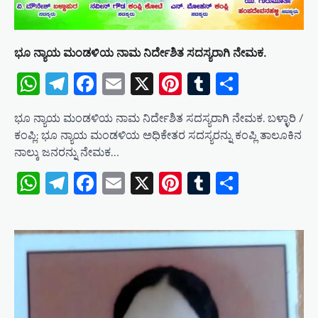
t
i
ಭೂ ನ್ಯಾಯ ಮಂಡಳಿಯ ನಾಮ ನಿರ್ದೇಶಿತ ಸದಸ್ಯರಾಗಿ ನೇಮಕ.
o
WhatsApp
Telegram
Facebook
Email
X
Pinterest
Tumblr
Share
n
ಭೂ ನ್ಯಾಯ ಮಂಡಳಿಯ ನಾಮ ನಿರ್ದೇಶಿತ ಸದಸ್ಯರಾಗಿ ನೇಮಕ. ಬಳ್ಳಾರಿ /
ಕಂಪ್ಲಿ: ಭೂ ನ್ಯಾಯ ಮಂಡಳಿಯ ಅಧಿಕೇತರ ಸದಸ್ಯರನ್ನು ಕಂಪ್ಲಿ ತಾಲೂಕಿನ
ನಾಲ್ಕು ಜನರನ್ನು ನೇಮಕ…
WhatsApp
Telegram
Facebook
Email
X
Pinterest
Tumblr
Share