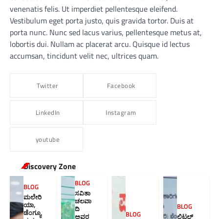
venenatis felis. Ut imperdiet pellentesque eleifend.
Vestibulum eget porta justo, quis gravida tortor. Duis at
porta nunc. Nunc sed lacus varius, pellentesque metus at,
lobortis dui. Nullam ac placerat arcu. Quisque id lectus
accumsan, tincidunt velit nec, ultrices quam.
Twitter
Facebook
LinkedIn
Instagram
youtube
Discovery Zone
BLOG
BLOG
ಸವಿತಾ
ಮಲೇರಿ
ಚಲವಾ
ಯಾ,
BLOG
ದಿ
ಡೆಂಗ್ಯೂ
BLOG
ಅವರ
ಲಿಟಲ್