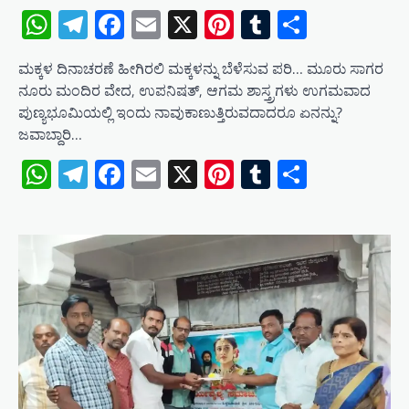
WhatsApp
Telegram
Facebook
Email
X
Pinterest
Tumblr
Share
ಮಕ್ಕಳ ದಿನಾಚರಣೆ ಹೀಗಿರಲಿ ಮಕ್ಕಳನ್ನು ಬೆಳೆಸುವ ಪರಿ… ಮೂರು ಸಾಗರ
ನೂರು ಮಂದಿರ ವೇದ, ಉಪನಿಷತ್, ಆಗಮ ಶಾಸ್ತ್ರಗಳು ಉಗಮವಾದ
ಪುಣ್ಯಭೂಮಿಯಲ್ಲಿ ಇಂದು ನಾವುಕಾಣುತ್ತಿರುವದಾದರೂ ಏನನ್ನು?
ಜವಾಬ್ದಾರಿ…
WhatsApp
Telegram
Facebook
Email
X
Pinterest
Tumblr
Share