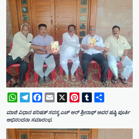
WhatsApp
Telegram
Facebook
Email
X
Pinterest
Tumblr
Share
ಮಾಜಿ ವಿಧಾನ ಪರಿಷತ್ ಸದಸ್ಯ ಎಚ್ ಆರ್ ಶ್ರೀನಾಥ್ ಅವರ ಷಷ್ಠಿ ಪೂರ್ತಿ
ಅಭಿನಂದನಾ ಸಮಾರಂಭ.