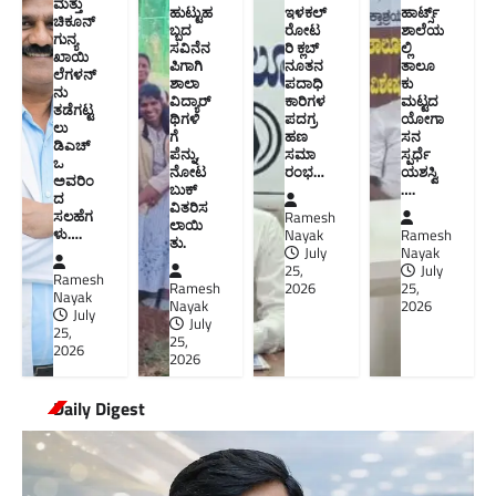
ಮತ್ತು
ಹುಟ್ಟುಹ
ಇಳಕಲ್
ಹಾರ್ಟ್ಸ್
ಚಿಕೂನ್
ಬ್ಬದ
ರೋಟ
ಶಾಲೆಯ
ಗುನ್ಯ
ಸವಿನೆನ
ರಿ ಕ್ಲಬ್
ಲ್ಲಿ
ಖಾಯಿ
ಪಿಗಾಗಿ
ನೂತನ‌
ತಾಲೂ
ಲೆಗಳನ್
ಶಾಲಾ
ಪದಾಧಿ
ಕು
ನು
ವಿದ್ಯಾರ್
ಕಾರಿಗಳ
ಮಟ್ಟದ
ತಡೆಗಟ್ಟ
ಥಿಗಳಿ
ಪದಗ್ರ
ಯೋಗಾ
ಲು
ಗೆ
ಹಣ
ಸನ
ಡಿಎಚ್‌
ಪೆನ್ನು,
ಸಮಾ
ಸ್ಪರ್ಧೆ
ಒ
ನೋಟ
ರಂಭ…
ಯಶಸ್ವಿ
ಅವರಿಂ
ಬುಕ್
….
ದ
ವಿತರಿಸ
ಸಲಹೆಗ
Ramesh
ಲಾಯಿ
ಳು….
Nayak
Ramesh
ತು.
July
Nayak
25,
July
Ramesh
Ramesh
2026
25,
Nayak
Nayak
2026
July
July
25,
25,
2026
2026
Daily Digest