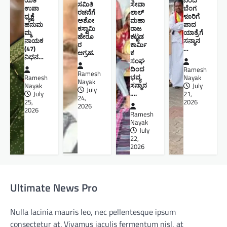
ಸಮಿತಿ
ಸೇವಾ
ಉಪಾ
ಬೆಂಗ
ರಚನೆಗೆ
ಲಾಲ್
ಧ್ಯಕ್ಷೆ
ಳೂರಿಗೆ
ಅಶೋ
ಮಹಾ
ಹನುಮ
ಪಾದ
ಕಸ್ವಾಮಿ
ರಾಜ
ಮ್ಮ
ಯಾತ್ರೆಗೆ
ಹೇರೂ
ಕಟ್ಟಡ
ನಾಯಕ
ಸನ್ಮಾನ
ರ
ಕಾರ್ಮಿ
(47)
…
ಆಗ್ರಹ.
ಕ
ನಿಧನ…
ಸಂಘ
ದಿಂದ
Ramesh
Ramesh
ಭವ್ಯ
Ramesh
Nayak
Nayak
ಸನ್ಮಾನ
Nayak
July
July
….
July
21,
24,
25,
2026
2026
2026
Ramesh
Nayak
July
22,
2026
Ultimate News Pro
Nulla lacinia mauris leo, nec pellentesque ipsum
consectetur at. Vivamus iaculis fermentum nisl, at