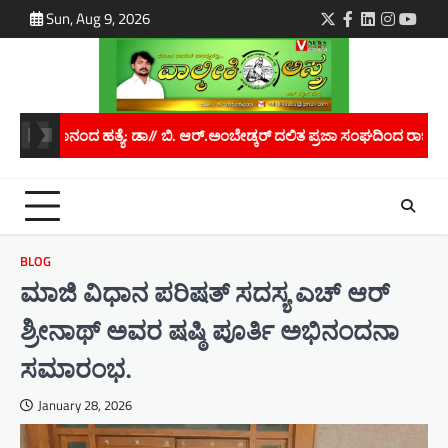
Skip
Sun, Aug 9, 2026
Twitter
Facebook
LinkedIn
Instagra
youtu
to
content
್ಕರ್ ದಲಿತ ಪ್ರಜಾ ಸಂಘದಿಂದ ರಾಜ್ಯಪಾಲರಿಗೆ ಮನವಿ..
ಮಾನವ ಕಳ್ಳಸಾಗಾಣಿಕ
BLOG
ಮಾಜಿ ವಿಧಾನ ಪರಿಷತ್ ಸದಸ್ಯ ಎಚ್ ಆರ್
ಶ್ರೀನಾಥ್ ಅವರ ಷಷ್ಠಿ ಪೂರ್ತಿ ಅಭಿನಂದನಾ
ಸಮಾರಂಭ.
January 28, 2026