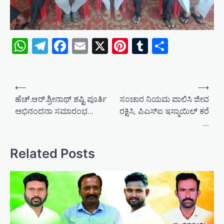
WhatsApp
Telegram
Facebook
Email
X
Pinterest
Tumblr
Share
P
⟵
⟶
o
ಹೆಚ್.ಆರ್.ಶ್ರೀನಾಥ್ ಶಷ್ಟಿ ಪೂರ್ತಿ
ಸಂಚಾರ ನಿಯಮ ಪಾಲಿಸಿ ಜೀವ
ಅಭಿನಂದನಾ ಸಮಾರಂಭ…
ರಕ್ಷಿಸಿ, ಪಿಎಸ್ಐ ಇಸ್ಮಾಯಿಲ್ ಕರೆ
s
…
t
n
Related Posts
a
v
i
g
a