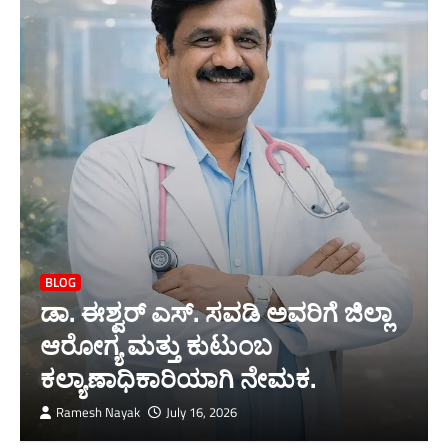
BLOG
ಡಾ. ಈಶ್ವರ್ ಎಸ್. ಸವಡಿ ಅವರಿಗೆ ಜಿಲ್ಲಾ
ಆರೋಗ್ಯ ಮತ್ತು ಕುಟುಂಬ
ಕಲ್ಯಾಣಾಧಿಕಾರಿಯಾಗಿ ನೇಮಕ.
Ramesh Nayak
July 16, 2026