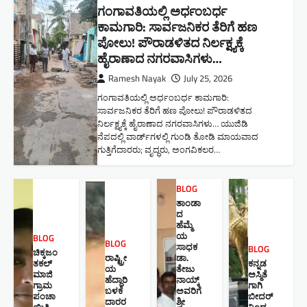
ಗಂಗಾವತಿಯಲ್ಲಿ ಅರ್ಧಂಬರ್ಧ
ಕಾಮಗಾರಿ: ಸಾರ್ವಜನಿಕರ ತೆರಿಗೆ ಹಣ
ಪೋಲು! ಪೌರಾಡಳಿತದ ನಿರ್ಲಕ್ಷ್ಯಕ್ಕೆ
ಹೈರಾಣಾದ ನಗರವಾಸಿಗಳು​…
Ramesh Nayak
July 25, 2026
ಗಂಗಾವತಿಯಲ್ಲಿ ಅರ್ಧಂಬರ್ಧ ಕಾಮಗಾರಿ:
ಸಾರ್ವಜನಿಕರ ತೆರಿಗೆ ಹಣ ಪೋಲು! ಪೌರಾಡಳಿತದ
ನಿರ್ಲಕ್ಷ್ಯಕ್ಕೆ ಹೈರಾಣಾದ ನಗರವಾಸಿಗಳು​… ಯುಜಿಡಿ
ನೆಪದಲ್ಲಿ ವಾರ್ಡ್‌ಗಳಲ್ಲಿ ಗುಂಡಿ ತೋಡಿ ಮಾಯವಾದ
ಗುತ್ತಿಗೆದಾರರು; ವೃದ್ಧರು, ಅಂಗವಿಕಲರ…
BLOG
ತಾಂಡಾ
ದ
ಹೆಮ್ಮೆ
ಯ
BLOG
BLOG
ಸಾಧಕ
BLOG
ಚಿಕ್ಕಜಂ
ರಾಷ್ಟ್ರೀ
ಡಾ.
ತಕಲ್
ಕನ್ನಡ
ಯ
ತೇಜು
ಮಾಜಿ
ಅಸ್ಮಿತೆ
ಹೆದ್ದಾರಿ
ನಾಯ್ಕ್
ಗ್ರಾಮ
ಗಾಗಿ
ಬಳಕೆ
ಅವರಿಗೆ
ಪಂಚಾ
ಬೀದರ್
ದಾರರ
ಶ್ರೀ
ಯಿತಿ
ನಿಂದ