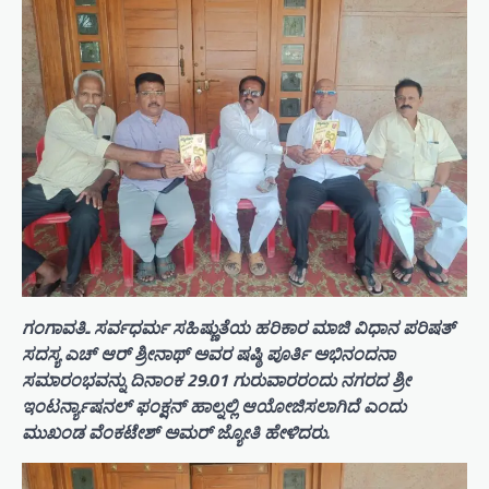
ಗಂಗಾವತಿ.. ಸರ್ವಧರ್ಮ ಸಹಿಷ್ಣುತೆಯ ಹರಿಕಾರ ಮಾಜಿ ವಿಧಾನ ಪರಿಷತ್
ಸದಸ್ಯ ಎಚ್ ಆರ್ ಶ್ರೀನಾಥ್ ಅವರ ಷಷ್ಠಿ ಪೂರ್ತಿ ಅಭಿನಂದನಾ
ಸಮಾರಂಭವನ್ನು ದಿನಾಂಕ 29.01 ಗುರುವಾರರಂದು ನಗರದ ಶ್ರೀ
ಇಂಟರ್ನ್ಯಾಷನಲ್ ಫಂಕ್ಷನ್ ಹಾಲ್ನಲ್ಲಿ ಆಯೋಜಿಸಲಾಗಿದೆ ಎಂದು
ಮುಖಂಡ ವೆಂಕಟೇಶ್ ಅಮರ್ ಜ್ಯೋತಿ ಹೇಳಿದರು.