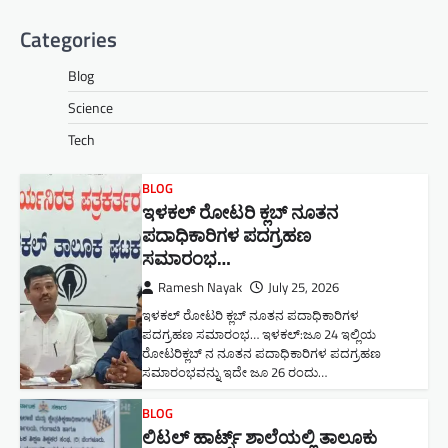
Categories
Blog
Science
Tech
BLOG
ಇಳಕಲ್ ರೋಟರಿ ಕ್ಲಬ್ ನೂತನ‌
ಪದಾಧಿಕಾರಿಗಳ ಪದಗ್ರಹಣ
ಸಮಾರಂಭ…
Ramesh Nayak
July 25, 2026
ಇಳಕಲ್ ರೋಟರಿ ಕ್ಲಬ್ ನೂತನ‌ ಪದಾಧಿಕಾರಿಗಳ
ಪದಗ್ರಹಣ ಸಮಾರಂಭ… ಇಳಕಲ್:ಜೂ 24 ಇಲ್ಲಿಯ
ರೋಟರಿಕ್ಲಬ್ ನ ನೂತನ ಪದಾಧಿಕಾರಿಗಳ ಪದಗ್ರಹಣ
ಸಮಾರಂಭವನ್ನು ಇದೇ ಜೂ 26 ರಂದು…
BLOG
ಲಿಟಲ್ ಹಾರ್ಟ್ಸ್ ಶಾಲೆಯಲ್ಲಿ ತಾಲೂಕು