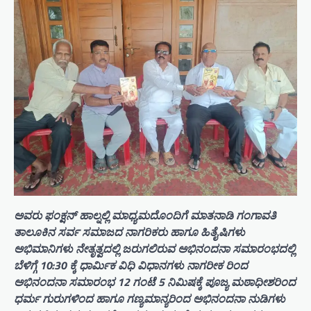
ಅವರು ಫಂಕ್ಷನ್ ಹಾಲ್ನಲ್ಲಿ ಮಾಧ್ಯಮದೊಂದಿಗೆ ಮಾತನಾಡಿ ಗಂಗಾವತಿ
ತಾಲೂಕಿನ ಸರ್ವ ಸಮಾಜದ ನಾಗರಿಕರು ಹಾಗೂ ಹಿತೈಷಿಗಳು
ಅಭಿಮಾನಿಗಳು ನೇತೃತ್ವದಲ್ಲಿ ಜರುಗಲಿರುವ ಅಭಿನಂದನಾ ಸಮಾರಂಭದಲ್ಲಿ
ಬೆಳಿಗ್ಗೆ 10:30 ಕ್ಕೆ ಧಾರ್ಮಿಕ ವಿಧಿ ವಿಧಾನಗಳು ನಾಗರೀಕ ರಿಂದ
ಅಭಿನಂದನಾ ಸಮಾರಂಭ 12 ಗಂಟೆ 5 ನಿಮಿಷಕ್ಕೆ ಪೂಜ್ಯ ಮಠಾಧೀಶರಿಂದ
ಧರ್ಮ ಗುರುಗಳಿಂದ ಹಾಗೂ ಗಣ್ಯಮಾನ್ಯರಿಂದ ಅಭಿನಂದನಾ ನುಡಿಗಳು