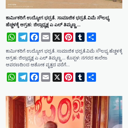
ಕಾರ್ಮಿಕರಿಗೆ ಉದ್ಯೋಗ ಭದ್ರತೆ. ಸಾಮಾಜಿಕ ಭದ್ರತೆ.ವಿಮೆ ಸೌಲಭ್ಯ
ಹೆಚ್ಚಳಕ್ಕೆ ಆಗ್ರಹ: ಜಿಲ್ಲಾಧ್ಯಕ್ಷ ಎ ಎಲ್ ತಿಮ್ಮಣ್ಣ …
WhatsApp
Telegram
Facebook
Email
X
Pinterest
Tumblr
Share
ಕಾರ್ಮಿಕರಿಗೆ ಉದ್ಯೋಗ ಭದ್ರತೆ. ಸಾಮಾಜಿಕ ಭದ್ರತೆ.ವಿಮೆ ಸೌಲಭ್ಯ ಹೆಚ್ಚಳಕ್ಕೆ
ಆಗ್ರಹ: ಜಿಲ್ಲಾಧ್ಯಕ್ಷ ಎ ಎಲ್ ತಿಮ್ಮಣ್ಣ … ಕೊಪ್ಪಳ: ನಗರದ ಕಾಲೇಜ
ಆವರಣದಿಂದ ಅಶೋಕ ವೃತ್ತದ ವರೆಗೆ…
WhatsApp
Telegram
Facebook
Email
X
Pinterest
Tumblr
Share