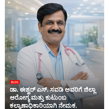
BLOG
ಡಾ. ಈಶ್ವರ್ ಎಸ್. ಸವಡಿ ಅವರಿಗೆ ಜಿಲ್ಲಾ
ಆರೋಗ್ಯ ಮತ್ತು ಕುಟುಂಬ
ಕಲ್ಯಾಣಾಧಿಕಾರಿಯಾಗಿ ನೇಮಕ.