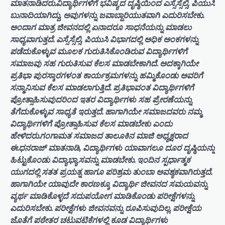
ಮಾತನಾಡಿದರು.ವಿದ್ಯಾರ್ಥಿಗಳಿಗೆ ಭವಿಷ್ಯದ ದೃಷ್ಠಿಯಿಂದ ಎಸ್ಸೆಸ್ಸೆಲ್ಸಿ, ಪಿಯುಸಿ
ಬುನಾದಿಯಾಗಿದ್ದು, ಅವುಗಳನ್ನು ಜವಾಬ್ದಾರಿಯುತವಾಗಿ ಎದುರಿಸಬೇಕು.
ಅಂದಾಗ ಮಾತ್ರ ಜೀವನದಲ್ಲಿ ಏನಾದರೂ ಸಾಧನೆಯನ್ನು ಮಾಡಲು
ಸಾಧ್ಯವಾಗುತ್ತದೆ. ಎಸ್ಸೆಸ್ಸೆಲ್ಸಿ, ಪಿಯುಸಿ ವಿಭಾಗದಲ್ಲಿ ಅಧಿಕ ಅಂಕಗಳನ್ನು
ಪಡೆದುಕೊಳ್ಳುವ ಮೂಲಕ ಗುರುತಿಸಿಕೊಂಡಿರುವ ವಿದ್ಯಾರ್ಥಿಗಳಿಗೆ
ಸಮಾಜವು ಸಹ ಗುರುತಿಸುವ ಕೆಲಸ ಮಾಡಬೇಕಾಗಿದೆ. ಅದಕ್ಕಾಗಿಯೇ
ಪ್ರತಿಭಾ ಪುರಸ್ಕಾರಗಳಂತ ಕಾರ್ಯಕ್ರಮಗಳನ್ನು ಹಮ್ಮಿಕೊಂಡು ಅವರಿಗೆ
ಸನ್ಮಾನಿಸುವ ಕೆಲಸ ಮಾಡಲಾಗುತ್ತಿದೆ. ಪ್ರತಿಭಾವಂತ ವಿದ್ಯಾರ್ಥಿಗಳಿಗೆ
ಪ್ರೋತ್ಸಾಹಿಸುವುದರಿಂದ ಇತರ ವಿದ್ಯಾರ್ಥಿಗಳು ಸಹ ಪ್ರೇರಣೆಯನ್ನು
ತೆಗೆದುಕೊಳ್ಳುವ ಸಾಧ್ಯತೆ ಇರುತ್ತದೆ. ಹಾಗಾಗಿಯೇ ಸಮಾಜದವರು ನಮ್ಮ
ವಿದ್ಯಾರ್ಥಿಗಳಿಗೆ ಪ್ರೋತ್ಸಾಹಿಸುವ ಕೆಲಸ ಮಾಡಬೇಕು ಎಂದು
ಹೇಳಿದರು.ಗಂಗಾಮತ ಸಮಾಜದ ತಾಲೂಕಿನ ಮಾಜಿ ಅಧ್ಯಕ್ಷರಾದ
ಈ.ಧನರಾಜ್ ಮಾತನಾಡಿ, ವಿದ್ಯಾರ್ಥಿಗಳು ಯಾವಾಗಲೂ ದೂರ ದೃಷ್ಠಿಯನ್ನು
ಹಿಟ್ಟುಕೊಂಡು ವಿದ್ಯಾಭ್ಯಾಸವನ್ನು ಮಾಡಬೇಕು. ಇಂದಿನ ಸ್ಪರ್ಧಾತ್ಮಕ
ಯುಗದಲ್ಲಿ ಸತತ ಪ್ರಯತ್ನ ಹಾಗೂ ಪರಿಶ್ರಮ ತುಂಬಾ ಅವಶ್ಯಕವಾಗಿರುತ್ತದೆ.
ಹಾಗಾಗಿಯೇ ಯಾವುದೇ ಕಾರಣಕ್ಕೂ ವಿದ್ಯಾರ್ಥಿ ಜೀವನದ ಸಮಯವನ್ನು
ವ್ಯರ್ಥ ಮಾಡಿಕೊಳ್ಳದೆ ಸದುಪಯೋಗ ಮಾಡಿಕೊಂಡು ಪರೀಕ್ಷೆಗಳನ್ನು
ಎದುರಿಸಬೇಕು. ಪರೀಕ್ಷೆಗಳು ಜೀವನವನ್ನು ರೂಪಿಸುವುದಿಲ್ಲ. ಪರೀಕ್ಷೆಯ
ಜೊತೆಗೆ ಪಠೇತರ ಚಟುವಟಿಕೆಗಳಲ್ಲಿ ಕೂಡ ವಿದ್ಯಾರ್ಥಿಗಳು