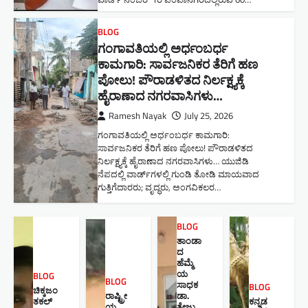
BLOG
ಗಂಗಾವತಿಯಲ್ಲಿ ಅರ್ಧಂಬರ್ಧ
ಕಾಮಗಾರಿ: ಸಾರ್ವಜನಿಕರ ತೆರಿಗೆ ಹಣ
ಪೋಲು! ಪೌರಾಡಳಿತದ ನಿರ್ಲಕ್ಷ್ಯಕ್ಕೆ
ಹೈರಾಣಾದ ನಗರವಾಸಿಗಳು​…
Ramesh Nayak
July 25, 2026
ಗಂಗಾವತಿಯಲ್ಲಿ ಅರ್ಧಂಬರ್ಧ ಕಾಮಗಾರಿ:
ಸಾರ್ವಜನಿಕರ ತೆರಿಗೆ ಹಣ ಪೋಲು! ಪೌರಾಡಳಿತದ
ನಿರ್ಲಕ್ಷ್ಯಕ್ಕೆ ಹೈರಾಣಾದ ನಗರವಾಸಿಗಳು​… ಯುಜಿಡಿ
ನೆಪದಲ್ಲಿ ವಾರ್ಡ್‌ಗಳಲ್ಲಿ ಗುಂಡಿ ತೋಡಿ ಮಾಯವಾದ
ಗುತ್ತಿಗೆದಾರರು; ವೃದ್ಧರು, ಅಂಗವಿಕಲರ…
BLOG
ತಾಂಡಾ
ದ
ಹೆಮ್ಮೆ
ಯ
BLOG
BLOG
ಸಾಧಕ
BLOG
ಚಿಕ್ಕಜಂ
ರಾಷ್ಟ್ರೀ
ಡಾ.
ತಕಲ್
ಕನ್ನಡ
ಯ
ತೇಜು