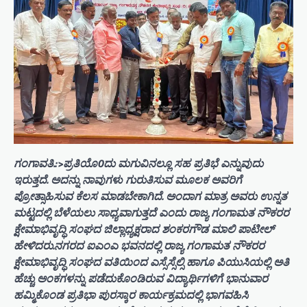
ಗಂಗಾವತಿ.:>ಪ್ರತಿಯೊ0ದು ಮಗುವಿನಲ್ಲೂ ಸಹ ಪ್ರತಿಭೆ ಎನ್ನುವುದು
ಇರುತ್ತದೆ. ಅದನ್ನು ನಾವುಗಳು ಗುರುತಿಸುವ ಮೂಲಕ ಅವರಿಗೆ
ಪ್ರೋತ್ಸಾಹಿಸುವ ಕೆಲಸ ಮಾಡಬೇಕಾಗಿದೆ. ಅಂದಾಗ ಮಾತ್ರ ಅವರು ಉನ್ನತ
ಮಟ್ಟದಲ್ಲಿ ಬೆಳೆಯಲು ಸಾಧ್ಯವಾಗುತ್ತದೆ ಎಂದು ರಾಜ್ಯ ಗಂಗಾಮತ ನೌಕರರ
ಕ್ಷೇಮಾಭಿವೃದ್ಧಿ ಸಂಘದ ಜಿಲ್ಲಾಧ್ಯಕ್ಷರಾದ ಶಂಕರಗೌಡ ಮಾಲಿ ಪಾಟೀಲ್
ಹೇಳಿದರು.ನಗರದ ಐಎಂಎ ಭವನದಲ್ಲಿ ರಾಜ್ಯ ಗಂಗಾಮತ ನೌಕರರ
ಕ್ಷೇಮಾಭಿವೃದ್ಧಿ ಸಂಘದ ವತಿಯಿಂದ ಎಸ್ಸೆಸ್ಸೆಲ್ಸಿ ಹಾಗೂ ಪಿಯುಸಿಯಲ್ಲಿ ಅತಿ
ಹೆಚ್ಚು ಅಂಕಗಳನ್ನು ಪಡೆದುಕೊಂಡಿರುವ ವಿದ್ಯಾರ್ಥಿಗಳಿಗೆ ಭಾನುವಾರ
ಹಮ್ಮಿಕೊಂಡ ಪ್ರತಿಭಾ ಪುರಸ್ಕಾರ ಕಾರ್ಯಕ್ರಮದಲ್ಲಿ ಭಾಗವಹಿಸಿ