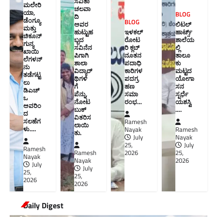
ಸವಿತಾ
ಮಲೇರಿ
ಚಲವಾ
ಯಾ,
BLOG
ದಿ
ಡೆಂಗ್ಯೂ
BLOG
ಅವರ
ಲಿಟಲ್
ಮತ್ತು
ಹುಟ್ಟುಹ
ಇಳಕಲ್
ಹಾರ್ಟ್ಸ್
ಚಿಕೂನ್
ಬ್ಬದ
ರೋಟ
ಶಾಲೆಯ
ಗುನ್ಯ
ಸವಿನೆನ
ರಿ ಕ್ಲಬ್
ಲ್ಲಿ
ಖಾಯಿ
ಪಿಗಾಗಿ
ನೂತನ‌
ತಾಲೂ
ಲೆಗಳನ್
ಶಾಲಾ
ಪದಾಧಿ
ಕು
ನು
ವಿದ್ಯಾರ್
ಕಾರಿಗಳ
ಮಟ್ಟದ
ತಡೆಗಟ್ಟ
ಥಿಗಳಿ
ಪದಗ್ರ
ಯೋಗಾ
ಲು
ಗೆ
ಹಣ
ಸನ
ಡಿಎಚ್‌
ಪೆನ್ನು,
ಸಮಾ
ಸ್ಪರ್ಧೆ
ಒ
ನೋಟ
ರಂಭ…
ಯಶಸ್ವಿ
ಅವರಿಂ
ಬುಕ್
….
ದ
ವಿತರಿಸ
ಸಲಹೆಗ
Ramesh
ಲಾಯಿ
ಳು….
Nayak
Ramesh
ತು.
July
Nayak
25,
July
Ramesh
Ramesh
2026
25,
Nayak
Nayak
2026
July
July
25,
25,
2026
2026
Daily Digest