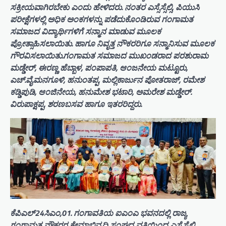
ಸಕ್ರೀಯವಾಗಿರಬೇಕು ಎಂದು ಹೇಳಿದರು. ನಂತರ ಎಸ್ಸೆಸ್ಸೆಲ್ಸಿ, ಪಿಯುಸಿ
ಪರೀಕ್ಷೆಗಳಲ್ಲಿ ಅಧಿಕ ಅಂಕಗಳನ್ನು ಪಡೆದುಕೊಂಡಿರುವ ಗಂಗಾಮತ
ಸಮಾಜದ ವಿದ್ಯಾರ್ಥಿಗಳಿಗೆ ಸನ್ಮಾನ ಮಾಡುವ ಮೂಲಕ
ಪ್ರೋತ್ಸಾಹಿಸಲಾಯಿತು. ಹಾಗೂ ನಿವೃತ್ತ ನೌಕರರಿಗೂ ಸನ್ಮಾನಿಸುವ ಮೂಲಕ
ಗೌರವಿಸಲಾಯಿತು.ಗಂಗಾಮತ ಸಮಾಜದ ಮುಖಂಡರಾದ ಪರಶುರಾಮ
ಮಡ್ಡೇರ್, ಈರಣ್ಣ ಹೆಬ್ಬಾಳ, ಪಂಪಾಪತಿ, ಆಂಜನೇಯ ಮಟ್ಟೂರು,
ಎಚ್.ವೈ.ಮನಗೂಳಿ, ಹನುಂತಪ್ಪ, ಮಲ್ಲಿಕಾರ್ಜುನ ಪೋತರಾಜ್, ರಮೇಶ
ಕಡ್ಡಿಪುಡಿ, ಆಂಜಿನೇಯ, ಹನುಮೇಶ ಭಟಾರಿ, ಅಮರೇಶ ಮಡ್ಡೇರ್.
ವಿರುಪಾಕ್ಷಪ್ಪ, ಶರಣಬಸವ ಹಾಗೂ ಇತರರಿದ್ದರು.
ಕೆಪಿಎಲ್24ಸಿಎಂ,01. ಗಂಗಾವತಿಯ ಐಎಂಎ ಭವನದಲ್ಲಿ ರಾಜ್ಯ
ಗಂಗಾಮತ ನೌಕರರ ಕ್ಷೇಮಾಭಿವೃದ್ಧಿ ಸಂಘದ ವತಿಯಿಂದ ಎಸ್ಸೆಸ್ಸೆಲ್ಸಿ,