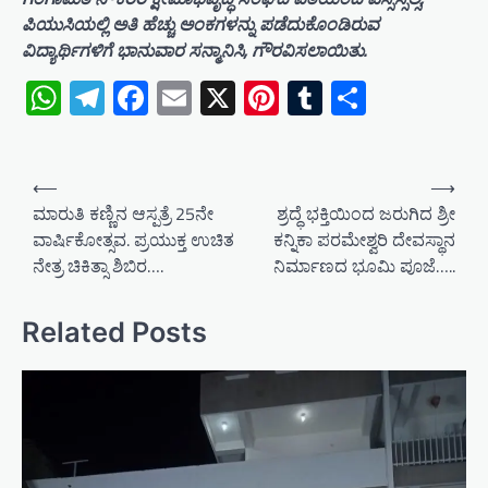
ಪಿಯುಸಿಯಲ್ಲಿ ಅತಿ ಹೆಚ್ಚು ಅಂಕಗಳನ್ನು ಪಡೆದುಕೊಂಡಿರುವ
ವಿದ್ಯಾರ್ಥಿಗಳಿಗೆ ಭಾನುವಾರ ಸನ್ಮಾನಿಸಿ, ಗೌರವಿಸಲಾಯಿತು.
WhatsApp
Telegram
Facebook
Email
X
Pinterest
Tumblr
Share
P
⟵
⟶
o
ಮಾರುತಿ ಕಣ್ಣಿನ ಆಸ್ಪತ್ರೆ 25ನೇ
ಶ್ರದ್ಧೆ ಭಕ್ತಿಯಿಂದ ಜರುಗಿದ ಶ್ರೀ
ವಾರ್ಷಿಕೋತ್ಸವ. ಪ್ರಯುಕ್ತ ಉಚಿತ
ಕನ್ನಿಕಾ ಪರಮೇಶ್ವರಿ ದೇವಸ್ಥಾನ
s
ನೇತ್ರ ಚಿಕಿತ್ಸಾ ಶಿಬಿರ….
ನಿರ್ಮಾಣದ ಭೂಮಿ ಪೂಜೆ…..
t
n
Related Posts
a
v
i
g
a