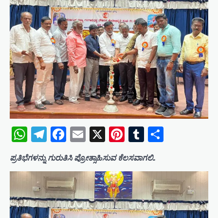
WhatsApp
Telegram
Facebook
Email
X
Pinterest
Tumblr
Share
ಪ್ರತಿಭೆಗಳನ್ನು ಗುರುತಿಸಿ ಪ್ರೋತ್ಸಾಹಿಸುವ ಕೆಲಸವಾಗಲಿ..