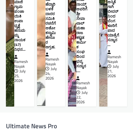
ಮಾಜಿ
ಅಸ್ಮಿತೆ
ಹೆದ್ದಾರಿ
ನಾಯ್ಕ್
ಗ್ರಾಮ
ಗಾಗಿ
ಬಳಕೆ
ಅವರಿಗೆ
ಪಂಚಾ
ಬೀದರ್
ದಾರರ
ಶ್ರೀ
ಯಿತಿ
ನಿಂದ
ಸಮಿತಿ
ಸೇವಾ
ಉಪಾ
ಬೆಂಗ
ರಚನೆಗೆ
ಲಾಲ್
ಧ್ಯಕ್ಷೆ
ಳೂರಿಗೆ
ಅಶೋ
ಮಹಾ
ಹನುಮ
ಪಾದ
ಕಸ್ವಾಮಿ
ರಾಜ
ಮ್ಮ
ಯಾತ್ರೆಗೆ
ಹೇರೂ
ಕಟ್ಟಡ
ನಾಯಕ
ಸನ್ಮಾನ
ರ
ಕಾರ್ಮಿ
(47)
…
ಆಗ್ರಹ.
ಕ
ನಿಧನ…
ಸಂಘ
ದಿಂದ
Ramesh
Ramesh
ಭವ್ಯ
Ramesh
Nayak
Nayak
ಸನ್ಮಾನ
Nayak
July
July
….
July
21,
24,
25,
2026
2026
2026
Ramesh
Nayak
July
22,
2026
Ultimate News Pro