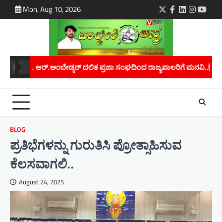
Skip
Mon, Aug 10, 2026
Twitter
Facebook
LinkedIn
Instagra
youtu
to
content
ಜಾ ಸಂಘದಿಂದ ರಾಜ್ಯಪಾಲರಿಗೆ ಮನವಿ..
ಮಾನವ ಕಳ್ಳಸಾಗಾಣಿಕೆ ತಡೆಗೆ ಜಾಗೃತಿ 
BLOG
ಪ್ರತಿಭೆಗಳನ್ನು ಗುರುತಿಸಿ ಪ್ರೋತ್ಸಾಹಿಸುವ
ಕೆಲಸವಾಗಲಿ..
August 24, 2025