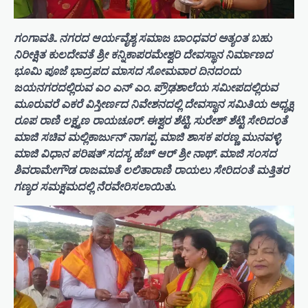
ಗಂಗಾವತಿ.. ನಗರದ ಆರ್ಯವೈಶ್ಯ ಸಮಾಜ ಬಾಂಧವರ ಅತ್ಯಂತ ಬಹು
ನಿರೀಕ್ಷಿತ ಕುಲದೇವತೆ ಶ್ರೀ ಕನ್ನಿಕಾಪರಮೇಶ್ವರಿ ದೇವಸ್ಥಾನ ನಿರ್ಮಾಣದ
ಭೂಮಿ ಪೂಜೆ ಭಾದ್ರಪದ ಮಾಸದ ಸೋಮವಾರ ದಿನದಂದು
ಜಯನಗರದಲ್ಲಿರುವ ಎಂ ಎನ್ ಎಂ. ಪ್ರೌಢಶಾಲೆಯ ಸಮೀಪದಲ್ಲಿರುವ
ಮೂರುವರೆ ಎಕರೆ ವಿಸ್ತೀರ್ಣದ ನಿವೇಶನದಲ್ಲಿ ದೇವಸ್ಥಾನ ಸಮಿತಿಯ ಅಧ್ಯಕ್ಷ
ರೂಪ ರಾಣಿ ಲಕ್ಷ್ಮಣ ರಾಯಚೂರ್. ಈಶ್ವರ ಶೆಟ್ಟಿ. ಸುರೇಶ್ ಶೆಟ್ಟಿ ಸೇರಿದಂತೆ
ಮಾಜಿ ಸಚಿವ ಮಲ್ಲಿಕಾರ್ಜುನ್ ನಾಗಪ್ಪ. ಮಾಜಿ ಶಾಸಕ ಪರಣ್ಣ ಮುನವಳ್ಳಿ.
ಮಾಜಿ ವಿಧಾನ ಪರಿಷತ್ ಸದಸ್ಯ ಹೆಚ್ ಆರ್ ಶ್ರೀ ನಾಥ್. ಮಾಜಿ ಸಂಸದ
ಶಿವರಾಮೇಗೌಡ ರಾಜಮಾತೆ ಲಲಿತಾರಾಣಿ ರಾಯಲು ಸೇರಿದಂತೆ ಮತ್ತಿತರ
ಗಣ್ಯರ ಸಮಕ್ಷಮದಲ್ಲಿ ನೆರವೇರಿಸಲಾಯಿತು.