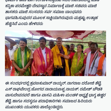
ಕನ್ನಿಕಾ ಪರಮೇಶ್ವರಿ ದೇವಸ್ಥಾನ ನಿರ್ಮಾಣಕ್ಕೆ ಮಾಜಿ ಸಚಿವರು ಮಾಜಿ
ಶಾಸಕರು ಮಾಜಿ ಸಂಸದರು ಸರ್ವ ಸಮಾಜ ಬಾಂಧವರು
ಭಾಗವಹಿಸುವುದರ ಮೂಲಕ ಸಾಕ್ಷಿಯಾಗಿರುವುದು ಮತ್ತಷ್ಟು ಉತ್ಸಾಹ
ಹೆಚ್ಚಿಸಿದೆ ಎಂದು ಹೇಳಿದರು
ಈ ಸಂದರ್ಭದಲ್ಲಿ ಶ್ರವಣಕುಮಾರ್ ರಾಯ್ಕರ್. ನಾಗರಾಜ ದರೋಜಿ ಶೆಟ್ಟಿ.
ಎಸ್ ರಾಘವೇಂದ್ರ ಜೋಗದ ನಾರಾಯಣಪ್ಪ ನಾಯಕ್. ರಮೇಶ್ ಚೌಡಕಿ
ವಾಸುದೇವನವಲಿ ಹಾಗೂ ವಾಸವಿ ಮಹಿಳಾ ಮಂಡಳಿ ಅಧ್ಯಕ್ಷೆ ಭಾಗ್ಯ ಈಶ್ವರ
ಶೆಟ್ಟಿ. ಹಾಗೂ ಸದಸ್ಯರೂ ಪದಾಧಿಕಾರಿಗಳು ಸಮಾಜದ ಹಿರಿಯರು
ಮುಖಂಡರು ಯುವಕರು ಪಾಲ್ಗೊಂಡಿದ್ದರು.