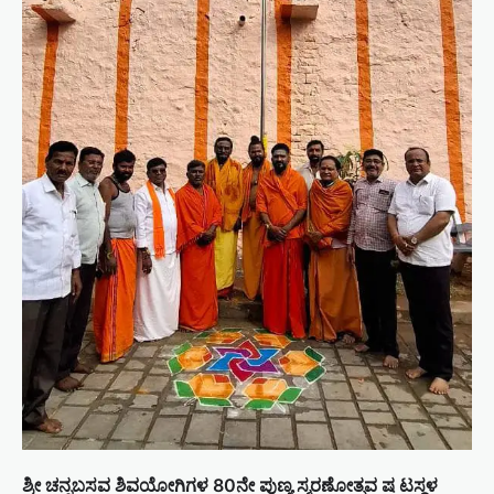
ಶ್ರೀ ಚನ್ನಬಸವ ಶಿವಯೋಗಿಗಳ 80ನೇ ಪುಣ್ಯ ಸ್ಮರಣೋತ್ಸವ ಷ ಟಸ್ಥಳ