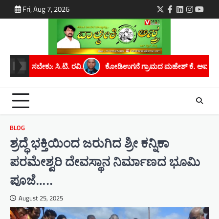
Skip
Fri, Aug 7, 2026
Twitter
Facebook
LinkedIn
Instagra
youtu
to
content
ಡಿಉಗನೆ ಗ್ರಾಮದ ಮಹೇಶ್ ಕೆ. ಅವರಿಗೆ ಮೈಸೂರು ವಿಶ್ವವಿದ್ಯಾನಿಲಯದಿಂದ ಪಿಎಚ್.
BLOG
ಶ್ರದ್ಧೆ ಭಕ್ತಿಯಿಂದ ಜರುಗಿದ ಶ್ರೀ ಕನ್ನಿಕಾ
ಪರಮೇಶ್ವರಿ ದೇವಸ್ಥಾನ ನಿರ್ಮಾಣದ ಭೂಮಿ
ಪೂಜೆ…..
August 25, 2025