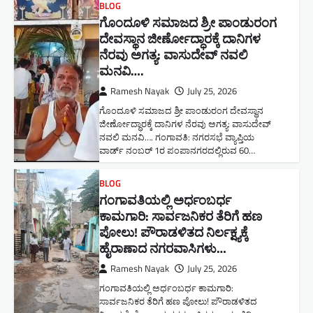
BLOG
ಗೊಂದೂಳಿ ಸಮಾಜದ ಶ್ರೀ ಪಾಂಡುರಂಗ
ದೇವಸ್ಥಾನ ಜೀರ್ಣೋದ್ಧಾರಕ್ಕೆ ದಾನಿಗಳ
ನೆರವು ಅಗತ್ಯ: ವಾಸುದೇವ್ ನವಲಿ
ಮನವಿ​….
Ramesh Nayak
July 25, 2026
ಗೊಂದೂಳಿ ಸಮಾಜದ ಶ್ರೀ ಪಾಂಡುರಂಗ ದೇವಸ್ಥಾನ
ಜೀರ್ಣೋದ್ಧಾರಕ್ಕೆ ದಾನಿಗಳ ನೆರವು ಅಗತ್ಯ: ವಾಸುದೇವ್
ನವಲಿ ಮನವಿ​…. ಗಂಗಾವತಿ: ​ನಗರಸಭೆ ವ್ಯಾಪ್ತಿಯ
ವಾರ್ಡ್ ನಂಬರ್ 1ರ ಪಂಪಾನಗರದಲ್ಲಿರುವ 60…
BLOG
ಗಂಗಾವತಿಯಲ್ಲಿ ಅರ್ಧಂಬರ್ಧ
ಕಾಮಗಾರಿ: ಸಾರ್ವಜನಿಕರ ತೆರಿಗೆ ಹಣ
ಪೋಲು! ಪೌರಾಡಳಿತದ ನಿರ್ಲಕ್ಷ್ಯಕ್ಕೆ
ಹೈರಾಣಾದ ನಗರವಾಸಿಗಳು​…
Ramesh Nayak
July 25, 2026
ಗಂಗಾವತಿಯಲ್ಲಿ ಅರ್ಧಂಬರ್ಧ ಕಾಮಗಾರಿ:
ಸಾರ್ವಜನಿಕರ ತೆರಿಗೆ ಹಣ ಪೋಲು! ಪೌರಾಡಳಿತದ