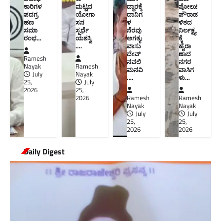
ಕಾರಿಗಳ
ಮಟ್ಟದ
ದ್ಧಾರಕ್ಕೆ
ಪೋಲು!
ಪದಗ್ರ
ಯೋಗಾ
ದಾನಿಗ
ಪೌರಾಡ
ಹಣ
ಸನ
ಳ
ಳಿತದ
ಸಮಾ
ಸ್ಪರ್ಧೆ
ನೆರವು
ನಿರ್ಲಕ್ಷ್ಯ
ರಂಭ…
ಯಶಸ್ವಿ
ಅಗತ್ಯ:
ಕ್ಕೆ
….
ವಾಸು
ಹೈರಾ
ದೇವ್
ಣಾದ
Ramesh
ನವಲಿ
ನಗರ
Nayak
Ramesh
ಮನವಿ​
ವಾಸಿಗ
July
Nayak
….
ಳು​…
25,
July
2026
25,
2026
Ramesh
Ramesh
Nayak
Nayak
July
July
25,
25,
2026
2026
Daily Digest