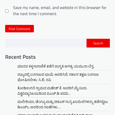
Save my name, email, and website in this browser for
the next time I comment.
Search
Recent Posts
ಮಾನವ ಕಳ್ಳಸಾಗಾಣಿಕೆ ತಡೆಗೆ ಜಾಗೃತಿ ಅಗತ್ಯ: ಯಮುನಾ ಬೆಸ್ತ.
ರಾಜ್ಯದಲ್ಲಿ ಬರಗಾಲದ ಛಾಯೆ ಆವರಿಸಿದೆ; ಸರ್ಕಾರ ತಕ್ಷಣ ಬರಗಾಲ
ಘೋಷಿಸಬೇಕು: ಸಿ.ಟಿ. ರವಿ.
ಕೋಡಿಉಗನೆ ಗ್ರಾಮದ ಮಹೇಶ್ ಕೆ. ಅವರಿಗೆ ಮೈಸೂರು
ವಿಶ್ವವಿದ್ಯಾನಿಲಯದಿಂದ ಪಿಎಚ್.ಡಿ ಪದವಿ…
ಮಲೇರಿಯಾ, ಡೆಂಗ್ಯೂ ಮತ್ತು ಚಿಕೂನ್ ಗುನ್ಯ ಖಾಯಿಲೆಗಳನ್ನು ತಡೆಗಟ್ಟಲು
ಡಿಎಚ್‌ಒ ಅವರಿಂದ ಸಲಹೆಗಳು….