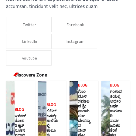
accumsan, tincidunt velit nec, ultrices quam.
Twitter
Facebook
LinkedIn
Instagram
youtube
Discovery Zone
BLOG
BLOG
ಗೊಂ
ಗಂಗಾವ
ದೂಳಿ
ತಿಯಲ್ಲಿ
ಸಮಾಜ
ಅರ್ಧಂ
BLOG
ದ ಶ್ರೀ
ಬರ್ಧ
BLOG
ಲಿಟಲ್
ಪಾಂಡು
ಕಾಮಗಾ
ಇಳಕಲ್
ಹಾರ್ಟ್ಸ್
ರಂಗ
ರಿ:
ರೋಟ
ಶಾಲೆಯ
ದೇವಸ್ಥಾ
ಸಾರ್ವ
ರಿ ಕ್ಲಬ್
ಲ್ಲಿ
ನ
ಜನಿಕರ
ನೂತನ‌
ತಾಲೂ
ಜೀರ್
ತೆರಿಗೆ
ಪದಾಧಿ
ಕು
ಣೋ
ಹಣ