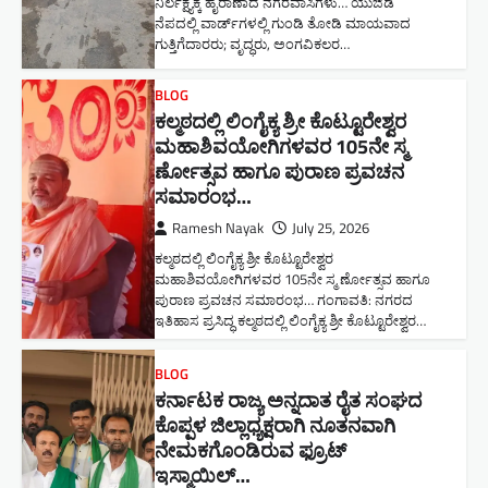
ನಿರ್ಲಕ್ಷ್ಯಕ್ಕೆ ಹೈರಾಣಾದ ನಗರವಾಸಿಗಳು​… ಯುಜಿಡಿ
ನೆಪದಲ್ಲಿ ವಾರ್ಡ್‌ಗಳಲ್ಲಿ ಗುಂಡಿ ತೋಡಿ ಮಾಯವಾದ
ಗುತ್ತಿಗೆದಾರರು; ವೃದ್ಧರು, ಅಂಗವಿಕಲರ…
BLOG
ಕಲ್ಮಠದಲ್ಲಿ ಲಿಂಗೈಕ್ಯ ಶ್ರೀ ಕೊಟ್ಟೂರೇಶ್ವರ
ಮಹಾಶಿವಯೋಗಿಗಳವರ 105ನೇ ಸ್ಮ
ರ್ಣೋತ್ಸವ ಹಾಗೂ ಪುರಾಣ ಪ್ರವಚನ
ಸಮಾರಂಭ​…
Ramesh Nayak
July 25, 2026
ಕಲ್ಮಠದಲ್ಲಿ ಲಿಂಗೈಕ್ಯ ಶ್ರೀ ಕೊಟ್ಟೂರೇಶ್ವರ
ಮಹಾಶಿವಯೋಗಿಗಳವರ 105ನೇ ಸ್ಮ ರ್ಣೋತ್ಸವ ಹಾಗೂ
ಪುರಾಣ ಪ್ರವಚನ ಸಮಾರಂಭ​… ಗಂಗಾವತಿ: ನಗರದ
ಇತಿಹಾಸ ಪ್ರಸಿದ್ಧ ಕಲ್ಮಠದಲ್ಲಿ ಲಿಂಗೈಕ್ಯ ಶ್ರೀ ಕೊಟ್ಟೂರೇಶ್ವರ…
BLOG
ಕರ್ನಾಟಕ ರಾಜ್ಯ ಅನ್ನದಾತ ರೈತ ಸಂಘದ
ಕೊಪ್ಪಳ ಜಿಲ್ಲಾಧ್ಯಕ್ಷರಾಗಿ ನೂತನವಾಗಿ
ನೇಮಕಗೊಂಡಿರುವ ಫ್ರೂಟ್
ಇಸ್ಮಾಯಿಲ್…