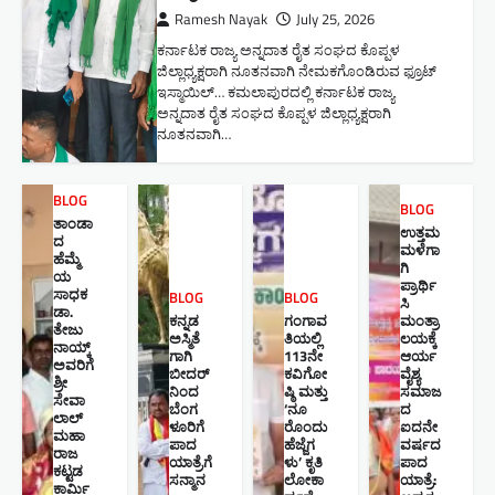
Ramesh Nayak
July 25, 2026
ಕರ್ನಾಟಕ ರಾಜ್ಯ ಅನ್ನದಾತ ರೈತ ಸಂಘದ ಕೊಪ್ಪಳ
ಜಿಲ್ಲಾಧ್ಯಕ್ಷರಾಗಿ ನೂತನವಾಗಿ ನೇಮಕಗೊಂಡಿರುವ ಫ್ರೂಟ್
ಇಸ್ಮಾಯಿಲ್… ಕಮಲಾಪುರದಲ್ಲಿ ಕರ್ನಾಟಕ ರಾಜ್ಯ
ಅನ್ನದಾತ ರೈತ ಸಂಘದ ಕೊಪ್ಪಳ ಜಿಲ್ಲಾಧ್ಯಕ್ಷರಾಗಿ
ನೂತನವಾಗಿ…
BLOG
BLOG
ತಾಂಡಾ
ಉತ್ತಮ
ದ
ಮಳೆಗಾ
ಹೆಮ್ಮೆ
ಗಿ
ಯ
ಪ್ರಾರ್ಥಿ
ಸಾಧಕ
BLOG
BLOG
ಸಿ
ಡಾ.
ಕನ್ನಡ
ಗಂಗಾವ
ಮಂತ್ರಾ
ತೇಜು
ಅಸ್ಮಿತೆ
ತಿಯಲ್ಲಿ
ಲಯಕ್ಕೆ
ನಾಯ್ಕ್
ಗಾಗಿ
113ನೇ
ಆರ್ಯ
ಅವರಿಗೆ
ಬೀದರ್
ಕವಿಗೋ
ವೈಶ್ಯ
ಶ್ರೀ
ನಿಂದ
ಷ್ಠಿ ಮತ್ತು
ಸಮಾಜ
ಸೇವಾ
ಬೆಂಗ
‘ನೂ
ದ
ಲಾಲ್
ಳೂರಿಗೆ
ರೊಂದು
ಐದನೇ
ಮಹಾ
ಪಾದ
ಹೆಜ್ಜೆಗ
ವರ್ಷದ
ರಾಜ
ಯಾತ್ರೆಗೆ
ಳು’ ಕೃತಿ
ಪಾದ
ಕಟ್ಟಡ
ಸನ್ಮಾನ
ಲೋಕಾ
ಯಾತ್ರೆ:
ಕಾರ್ಮಿ