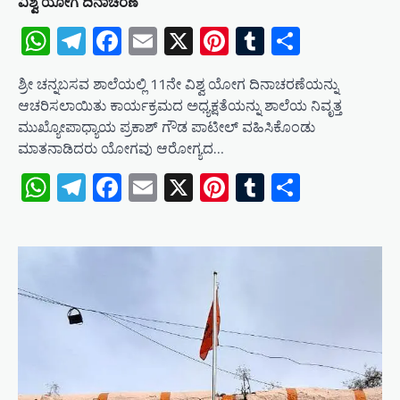
ವಿಶ್ವ ಯೋಗ ದಿನಾಚರಣೆ
WhatsApp
Telegram
Facebook
Email
X
Pinterest
Tumblr
Share
ಶ್ರೀ ಚನ್ನಬಸವ ಶಾಲೆಯಲ್ಲಿ 11ನೇ ವಿಶ್ವ ಯೋಗ ದಿನಾಚರಣೆಯನ್ನು
ಆಚರಿಸಲಾಯಿತು ಕಾರ್ಯಕ್ರಮದ ಅಧ್ಯಕ್ಷತೆಯನ್ನು ಶಾಲೆಯ ನಿವೃತ್ತ
ಮುಖ್ಯೋಪಾಧ್ಯಾಯ ಪ್ರಕಾಶ್ ಗೌಡ ಪಾಟೀಲ್ ವಹಿಸಿಕೊಂಡು
ಮಾತನಾಡಿದರು ಯೋಗವು ಆರೋಗ್ಯದ…
WhatsApp
Telegram
Facebook
Email
X
Pinterest
Tumblr
Share