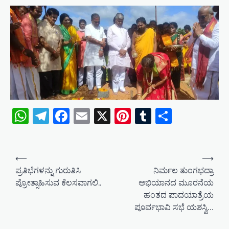
WhatsApp
Telegram
Facebook
Email
X
Pinterest
Tumblr
Share
P
⟵
⟶
o
ಪ್ರತಿಭೆಗಳನ್ನು ಗುರುತಿಸಿ
ನಿರ್ಮಲ ತುಂಗಭದ್ರಾ
ಪ್ರೋತ್ಸಾಹಿಸುವ ಕೆಲಸವಾಗಲಿ..
ಅಭಿಯಾನದ ಮೂರನೆಯ
s
ಹಂತದ ಪಾದಯಾತ್ರೆಯ
t
ಪೂರ್ವಭಾವಿ ಸಭೆ ಯಶಸ್ವಿ…
n