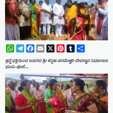
WhatsApp
Telegram
Facebook
Email
X
Pinterest
Tumblr
Share
ಶ್ರದ್ಧೆ ಭಕ್ತಿಯಿಂದ ಜರುಗಿದ ಶ್ರೀ ಕನ್ನಿಕಾ ಪರಮೇಶ್ವರಿ ದೇವಸ್ಥಾನ ನಿರ್ಮಾಣದ
ಭೂಮಿ ಪೂಜೆ…..