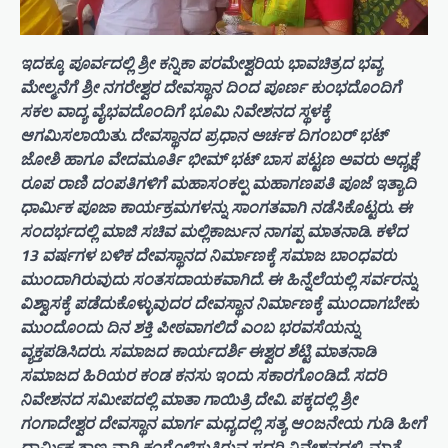
ಇದಕ್ಕೂ ಪೂರ್ವದಲ್ಲಿ ಶ್ರೀ ಕನ್ನಿಕಾ ಪರಮೇಶ್ವರಿಯ ಭಾವಚಿತ್ರದ ಭವ್ಯ
ಮೇಲ್ಮನೆಗೆ ಶ್ರೀ ನಗರೇಶ್ವರ ದೇವಸ್ಥಾನ ದಿಂದ ಪೂರ್ಣ ಕುಂಭದೊಂದಿಗೆ
ಸಕಲ ವಾದ್ಯ ವೈಭವದೊಂದಿಗೆ ಭೂಮಿ ನಿವೇಶನದ ಸ್ಥಳಕ್ಕೆ
ಆಗಮಿಸಲಾಯಿತು. ದೇವಸ್ಥಾನದ ಪ್ರಧಾನ ಅರ್ಚಕ ದಿಗಂಬರ್ ಭಟ್
ಜೋಶಿ ಹಾಗೂ ವೇದಮೂರ್ತಿ ಭೀಮ್ ಭಟ್ ಬಾಸ ಪಟ್ಟಣ ಅವರು ಅಧ್ಯಕ್ಷೆ
ರೂಪ ರಾಣಿ ದಂಪತಿಗಳಿಗೆ ಮಹಾಸಂಕಲ್ಪ ಮಹಾಗಣಪತಿ ಪೂಜೆ ಇತ್ಯಾದಿ
ಧಾರ್ಮಿಕ ಪೂಜಾ ಕಾರ್ಯಕ್ರಮಗಳನ್ನು ಸಾಂಗತವಾಗಿ ನಡೆಸಿಕೊಟ್ಟರು. ಈ
ಸಂದರ್ಭದಲ್ಲಿ ಮಾಜಿ ಸಚಿವ ಮಲ್ಲಿಕಾರ್ಜುನ ನಾಗಪ್ಪ ಮಾತನಾಡಿ. ಕಳೆದ
13 ವರ್ಷಗಳ ಬಳಿಕ ದೇವಸ್ಥಾನದ ನಿರ್ಮಾಣಕ್ಕೆ ಸಮಾಜ ಬಾಂಧವರು
ಮುಂದಾಗಿರುವುದು ಸಂತಸದಾಯಕವಾಗಿದೆ. ಈ ಹಿನ್ನೆಲೆಯಲ್ಲಿ ಸರ್ವರನ್ನು
ವಿಶ್ವಾಸಕ್ಕೆ ಪಡೆದುಕೊಳ್ಳುವುದರ ದೇವಸ್ಥಾನ ನಿರ್ಮಾಣಕ್ಕೆ ಮುಂದಾಗಬೇಕು
ಮುಂದೊಂದು ದಿನ ಶಕ್ತಿ ಪೀಠವಾಗಲಿದೆ ಎಂಬ ಭರವಸೆಯನ್ನು
ವ್ಯಕ್ತಪಡಿಸಿದರು. ಸಮಾಜದ ಕಾರ್ಯದರ್ಶಿ ಈಶ್ವರ ಶೆಟ್ಟಿ ಮಾತನಾಡಿ
ಸಮಾಜದ ಹಿರಿಯರ ಕಂಡ ಕನಸು ಇಂದು ಸಕಾರಗೊಂಡಿದೆ. ಸದರಿ
ನಿವೇಶನದ ಸಮೀಪದಲ್ಲಿ ಮಾತಾ ಗಾಯಿತ್ರಿ ದೇವಿ. ಪಕ್ಕದಲ್ಲಿ ಶ್ರೀ
ಗಂಗಾದೇಶ್ವರ ದೇವಸ್ಥಾನ ಮಾರ್ಗ ಮಧ್ಯದಲ್ಲಿ ಸತ್ಯ ಆಂಜನೇಯ ಗುಡಿ ಹೀಗೆ
ಧಾರ್ಮಿಕ ತಾಣ ವಾಗಿ ಕಂಗೊಳಿಸುತ್ತಿರುವ ಸದರಿ ನಿವೇಶನದಲ್ಲಿ. ಮಾತೆ