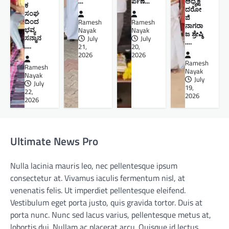
…
ರ್ಪಣೆ…
ಅಧ್ಯಕ್ಷ
ಕ
ದರೋ
ಸಂಘ
ಜಿ
ದಿಂದ
Ramesh
Ramesh
ನಾಗರಾ
ಭವ್ಯ
Nayak
Nayak
ಜ ಶ್ರೇಷ್ಠಿ ​
ಸನ್ಮಾನ
July
July
….
….
21,
20,
2026
2026
Ramesh
Ramesh
Nayak
Nayak
July
July
19,
22,
2026
2026
Ultimate News Pro
Nulla lacinia mauris leo, nec pellentesque ipsum
consectetur at. Vivamus iaculis fermentum nisl, at
venenatis felis. Ut imperdiet pellentesque eleifend.
Vestibulum eget porta justo, quis gravida tortor. Duis at
porta nunc. Nunc sed lacus varius, pellentesque metus at,
lobortis dui. Nullam ac placerat arcu. Quisque id lectus