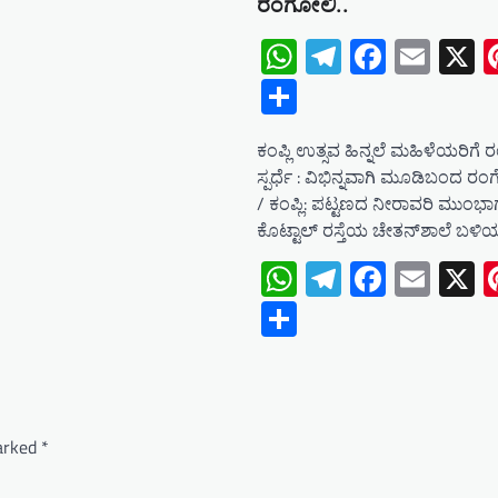
ರಂಗೋಲಿ..
WhatsApp
Telegram
Facebo
Emai
X
Share
ಕಂಪ್ಲಿ ಉತ್ಸವ ಹಿನ್ನಲೆ ಮಹಿಳೆಯರಿಗೆ
ಸ್ಪರ್ಧೆ : ವಿಭಿನ್ನವಾಗಿ ಮೂಡಿಬಂದ ರಂಗ
/ ಕಂಪ್ಲಿ: ಪಟ್ಟಣದ ನೀರಾವರಿ ಮುಂಭ
ಕೊಟ್ಟಾಲ್ ರಸ್ತೆಯ ಚೇತನ್‌ಶಾಲೆ ಬಳ
WhatsApp
Telegram
Facebo
Emai
X
Share
marked
*