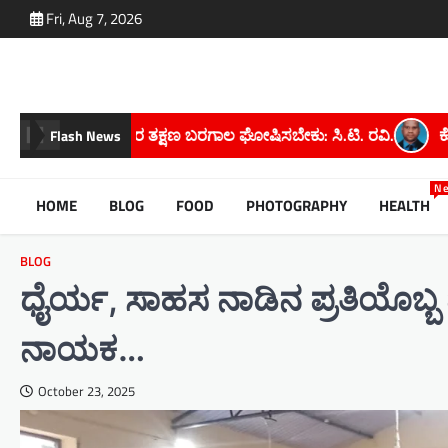
Skip
Fri, Aug 7, 2026
to
content
 ಘೋಷಿಸಬೇಕು: ಸಿ.ಟಿ. ರವಿ.
ಕೋಡಿಉಗನೆ ಗ್ರಾಮದ ಮಹೇಶ್ ಕೆ. ಅವರಿಗೆ
Flash News
N
HOME
BLOG
FOOD
PHOTOGRAPHY
HEALTH
BLOG
ಧೈರ್ಯ, ಸಾಹಸ ನಾಡಿನ ಪ್ರತಿಯೊಬ
ನಾಯಕ…
October 23, 2025