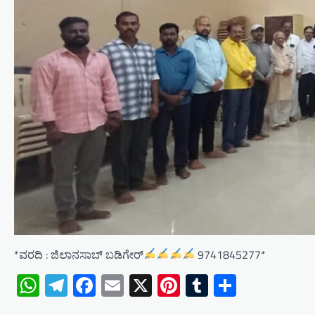
*ವರದಿ : ಜಿಲಾನಸಾಬ್ ಬಡಿಗೇರ್
9741845277*
WhatsApp
Telegram
Facebook
Email
X
Pinterest
Tumblr
Share