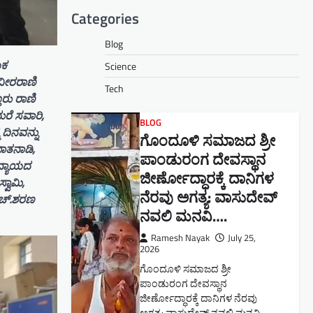
Categories
Blog
ಯಕ
Science
ವೀರರಾಣಿ
Tech
ೂರು ರಾಣಿ
ರೆ ಸವಾರಿ,
BLOG
 ದಿನವನ್ನು
ಗೊಂದೂಳಿ ಸಮಾಜದ ಶ್ರೀ
ಾತನಾಡಿ,
ಪಾಂಡುರಂಗ ದೇವಸ್ಥಾನ
ನ್ಯಾಯದ
ಜೀರ್ಣೋದ್ಧಾರಕ್ಕೆ ದಾನಿಗಳ
ವಾಮಿ,
ನೆರವು ಅಗತ್ಯ: ವಾಸುದೇವ್
ಹೆಚ್.ಶರಣ
ನವಲಿ ಮನವಿ​….
Ramesh Nayak
July 25,
2026
ಗೊಂದೂಳಿ ಸಮಾಜದ ಶ್ರೀ
ಪಾಂಡುರಂಗ ದೇವಸ್ಥಾನ
ಜೀರ್ಣೋದ್ಧಾರಕ್ಕೆ ದಾನಿಗಳ ನೆರವು