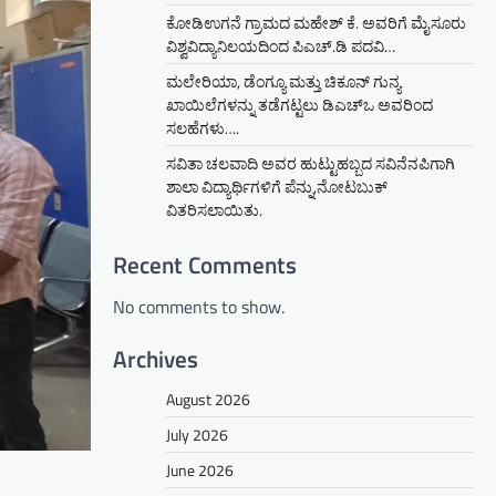
ಕೋಡಿಉಗನೆ ಗ್ರಾಮದ ಮಹೇಶ್ ಕೆ. ಅವರಿಗೆ ಮೈಸೂರು
ವಿಶ್ವವಿದ್ಯಾನಿಲಯದಿಂದ ಪಿಎಚ್.ಡಿ ಪದವಿ…
ಮಲೇರಿಯಾ, ಡೆಂಗ್ಯೂ ಮತ್ತು ಚಿಕೂನ್ ಗುನ್ಯ
ಖಾಯಿಲೆಗಳನ್ನು ತಡೆಗಟ್ಟಲು ಡಿಎಚ್‌ಒ ಅವರಿಂದ
ಸಲಹೆಗಳು….
ಸವಿತಾ ಚಲವಾದಿ ಅವರ ಹುಟ್ಟುಹಬ್ಬದ ಸವಿನೆನಪಿಗಾಗಿ
ಶಾಲಾ ವಿದ್ಯಾರ್ಥಿಗಳಿಗೆ ಪೆನ್ನು,ನೋಟಬುಕ್
ವಿತರಿಸಲಾಯಿತು.
Recent Comments
No comments to show.
Archives
August 2026
July 2026
June 2026