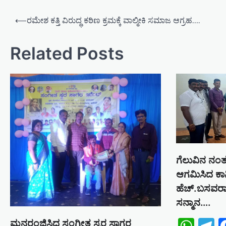
P
⟵
ರಮೇಶ ಕತ್ತಿ ವಿರುದ್ಧ ಕಠಿಣ ಕ್ರಮಕ್ಕೆ ವಾಲ್ಮೀಕಿ ಸಮಾಜ ಆಗ್ರಹ….
o
s
Related Posts
t
n
a
v
i
g
a
ಗೆಲುವಿನ ನಂತ
t
ಆಗಮಿಸಿದ ಕಾನ
i
ಹೆಚ್.ಬಸವರಾಜ
o
ಸನ್ಮಾನ….
n
ಮನರಂಜಿಸಿದ ಸಂಗೀತ ಸ್ವರ ಸಾಗರ