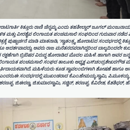
ರಥಮ ಹೋರಾಟಗಾರ್ತಿ ಕಿತ್ತೂರು ರಾಣಿ ಚೆನ್ನಮ್ಮ ಎಂದು ತಹಶೀಲ್ದಾರ್ ಜೂಗಲ್ ಮಂಜುನಾ
ಡಳಿತ ಮತ್ತು ವೀರಶೈವ ಲಿಂಗಾಯತ ಪಂಚಮಸಾಲಿ ಸಂಘದಿಂದ ಗುರುವಾರ ನಡೆದ 
ರಕ್ಕೆ ಪುಷ್ಪಾರ್ಚನೆ ಮಾಡಿ ಮಾತನಾಡಿ, ‘ಸ್ವಾತಂತ್ರ್ಯ ಹೋರಾಟದ ಸಂದರ್ಭದಲ್ಲಿ ಕಿತ್ತ
ೂ ಆದರ್ಶವಾದದ್ದು. ಅವರು ರಾಜ ಮನೆತನದವರಾಗಿದ್ದರಿಂದ ಬಾಲ್ಯದಿಂದಲೇ ಕುದು
್ಯದ ರಕ್ಷಣೆಗಾಗಿ ಬ್ರಿಟಿಷರ ವಿರುದ್ಧ ಹೋರಾಡಿದ ಮೊದಲ ಮಹಿಳೆ. ಹಾಗಾಗಿ ಅವರ ಜನ್ಮ
ಶೈವ ಲಿಂಗಾಯತ ಪಂಚಮಸಾಲಿ ಸಂಘದ ತಾಲೂಕು ಅಧ್ಯಕ್ಷ ಎಸ್.ಚಂದ್ರಶೇಖರಗೌಡ ಮ
್ಫೂರ್ತಿದಾಯಕವಾಗಿದೆ. ಮಹಿಳೆಯರು ಕೂಡ ಸ್ವಾವಲಂಬಿಗಳಾಗಿ ಶೋಷಣೆ ಹಾಗೂ ಅ
ಂದರು.ಈ ಸಂದರ್ಭದಲ್ಲಿ ಮುಖಂಡರಾದ ಕೆ.ಎಂ.ಹೇಮಯ್ಯಸ್ವಾಮಿ, ಪಿ.ಮೂಕಯ್ಯಸ್
್ಪ, ಜಿ.ಈರಣ್ಣ, ಜಿ.ಕುಮಾರಸ್ಚಾಮಿ, ಸಚ್ಚಿನ್, ಶರಣಪ್ಪ, ಕೆ.ವಿರೇಶ, ಕೆ.ಶಶಿಧರ್, 