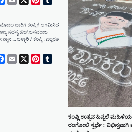
tsApp
elegram
Facebook
Email
X
Pinterest
Tumblr
e
ಮೊದಲ ಬಾರಿಗೆ ಕಂಪ್ಲಿಗೆ ಆಗಮಿಸಿದ
ಾಜ್ಯ ಸದಸ್ಯ ಹೆಚ್.ಬಸವರಾಜ
ನ್ಮಾನ…. ಬಳ್ಳಾರಿ / ಕಂಪ್ಲಿ : ಎಲ್ಲರೂ
tsApp
elegram
Facebook
Email
X
Pinterest
Tumblr
e
ಕಂಪ್ಲಿ ಉತ್ಸವ ಹಿನ್ನಲೆ ಮಹಿಳೆಯರ
ರಂಗೋಲಿ ಸ್ಪರ್ಧೆ : ವಿಭಿನ್ನವಾ