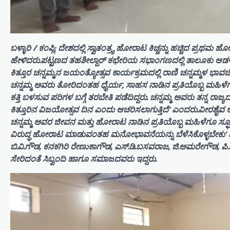
ಬಳ್ಳಾರಿ / ಕಂಪ್ಲಿ: ದೇಶದಲ್ಲಿ ಸ್ವಾತಂತ್ರ್ಯ ಹೋರಾಟ ಕಿಚ್ಚನ್ನು ಹಚ್ಚಿದ ಪ್
ಹೇಳಿದರು.ಪಟ್ಟಣದ ತಹಶೀಲ್ದಾರ್ ಕಛೇರಿಯ ಸಭಾಂಗಣದಲ್ಲಿ ತಾಲೂಕು ಆ
ಕಿತ್ತೂರ ಚನ್ನಮ್ಮನ ಜಯಂತ್ಯೋತ್ಸವ ಕಾರ್ಯಕ್ರಮದಲ್ಲಿ ರಾಣಿ ಚನ್ನಮ್ಮಳ ಭಾವಚಿತ್
ಚನ್ನಮ್ಮ ಅವರು ತೋರಿದಂತಹ ಧೈರ್ಯ, ಸಾಹಸ ನಾಡಿನ ಪ್ರತಿಯೊಬ್ಬ ಮಹಿಳೆಗ
ಕತ್ತಿ ಬಳಸುವ ಪರಿಗಳ ಬಗ್ಗೆ ತರಬೇತಿ ಪಡೆದಿದ್ದರು. ಚನ್ನಮ್ಮ ಅವರು ತನ್ನ ರಾಜ
ಕಿತ್ತೂರಿನ ವಿಜಯೋತ್ಸವ ದಿನ ಎಂದು ಆಚರಿಸಲಾಗುತ್ತಿದೆ’ ಎಂದರು.ವೀರ
ಚನ್ನಮ್ಮ ಅವರ ಜೀವನ ಮತ್ತು ಹೋರಾಟ ನಾಡಿನ ಪ್ರತಿಯೊಬ್ಬ ಮಹಿಳೆಗೂ ಸ
ವಿರುದ್ಧ ಹೋರಾಟ ಮಾಡುವಂತಹ ಮನೋಭಾವನೆಯನ್ನು ಬೆಳೆಸಿಕೊಳ್ಳಬೇಕು’ ಎ
ಬಿ.ವಿ.ಗೌಡ, ಕನಕಗಿರಿ ರೇಣುಕಾಗೌಡ, ಎಸ್.ಡಿ.ಬಸವರಾಜ, ಜಿ.ಅಮರೇಗೌಡ, ಪಿ.ಶರಣಪ
ಸೇರಿದಂತೆ ಸಿಬ್ವಂದಿ ಹಾಗೂ‌ ಸಮಾಜದವರು ಇದ್ದರು.