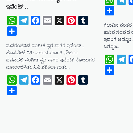
Wha
T
ಇವೆಂಟ್ ..
Shar
WhatsApp
Telegram
Facebook
Email
X
Pinterest
Tumblr
ಗೆಲುವಿನ ನಂತರ 
Share
ಕಾನಿಪ ಸಂಘದ ರ
ಇವರಿಗೆ ಅದ್ಧೂರಿ ಸ
ಮನರಂಜಿಸಿದ ಸಂಗೀತ ಸ್ವರ ಸಾಗರ ಇವೆಂಟ್ ..
ಒಗ್ಗೂಡಿ…
ಹೊಸಪೇಟೆ,08 : ನಗರದ ಸರ್ಕಾರಿ ನೌಕರರ
Wha
T
ಭವನದಲ್ಲಿ ಸಂಗೀತ ಸ್ವರ ಸಾಗರ ಇವೆಂಟ್ ನೋಡುಗರ
Shar
ಮನರಂಜಿಸಿತು. ಸಿ.ಪಿ.ಶಶಿಕಲಾ ಮತು…
WhatsApp
Telegram
Facebook
Email
X
Pinterest
Tumblr
Share