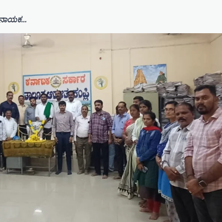
ು ನಾಯಕ…