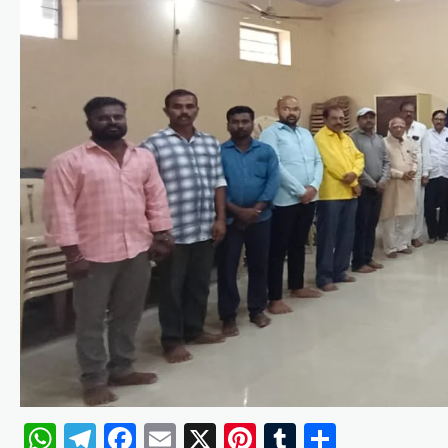
WhatsApp
Telegram
Facebook
Email
X
Pinterest
Tumblr
Share