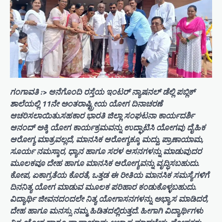
ಗಂಗಾವತಿ :> ಆನೆಗೊಂದಿ ರಸ್ತೆಯ ಇಂಟರ್ ನ್ಯಾಷನಲ್ ಡೆಲ್ಲಿ ಪಬ್ಲಿಕ್
ಶಾಲೆಯಲ್ಲಿ 11ನೇ ಅಂತರಾಷ್ಟ್ರೀಯ ಯೋಗ ದಿನಾಚರಣೆ
ಆಚರಿಸಲಾಯಿತು.ಸಹಕಾರ ಭಾರತಿ ಜಿಲ್ಲಾ ಸಂಘಟನಾ ಕಾರ್ಯದರ್ಶಿ
ಆನಂದ್ ಅಕ್ಕಿ ಯೋಗ ಕಾರ್ಯಕ್ರಮವನ್ನು ಉದ್ಘಾಟಿಸಿ ಯೋಗವು ದೈಹಿಕ
ಆರೋಗ್ಯ ಮಾತ್ರವಲ್ಲದೆ, ಮಾನಸಿಕ ಆರೋಗ್ಯಕ್ಕೂ ಮದ್ದು. ಪ್ರಾಣಾಯಾಮ,
ಸೂರ್ಯ ನಮಸ್ಕಾರ, ಧ್ಯಾನ ಹಾಗೂ ಸರಳ ಆಸನಗಳನ್ನು ಮಾಡುವುದರ
ಮೂಲಕವೂ ದೇಹ ಹಾಗೂ ಮಾನಸಿಕ ಆರೋಗ್ಯವನ್ನು ವೃದ್ಧಿಸಬಹುದು.
ಕೋಪ, ಏಕಾಗ್ರತೆಯ ಕೊರತೆ, ಒತ್ತಡ ಈ ರೀತಿಯ ಮಾನಸಿಕ ಸಮಸ್ಯೆಗಳಿಗೆ
ದಿನನಿತ್ಯ ಯೋಗ ಮಾಡುವ ಮೂಲಕ ಪರಿಹಾರ ಕಂಡುಕೊಳ್ಳಬಹುದು.
ವಿದ್ಯಾರ್ಥಿ ಜೀವನದಂದಲೇ ನಿತ್ಯ ಯೋಗಾಸನಗಳನ್ನು ಅಭ್ಯಾಸ ಮಾಡಿದರೆ,
ದೇಹ ಹಾಗೂ ಮನಸ್ಸು ನಮ್ಮ ಹಿಡಿತದಲ್ಲಿರುತ್ತದೆ. ಹೀಗಾಗಿ ವಿದ್ಯಾರ್ಥಿಗಳು