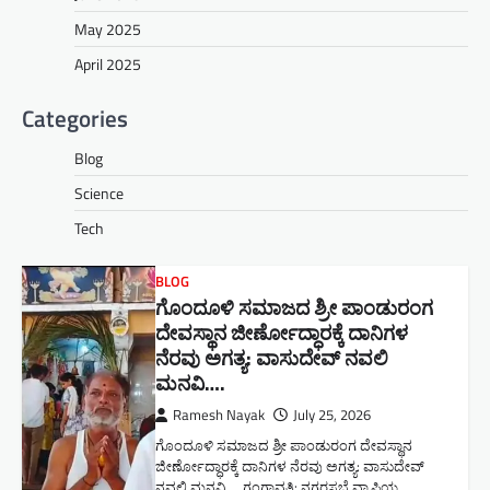
May 2025
April 2025
Categories
Blog
Science
Tech
BLOG
ಗೊಂದೂಳಿ ಸಮಾಜದ ಶ್ರೀ ಪಾಂಡುರಂಗ
ದೇವಸ್ಥಾನ ಜೀರ್ಣೋದ್ಧಾರಕ್ಕೆ ದಾನಿಗಳ
ನೆರವು ಅಗತ್ಯ: ವಾಸುದೇವ್ ನವಲಿ
ಮನವಿ​….
Ramesh Nayak
July 25, 2026
ಗೊಂದೂಳಿ ಸಮಾಜದ ಶ್ರೀ ಪಾಂಡುರಂಗ ದೇವಸ್ಥಾನ
ಜೀರ್ಣೋದ್ಧಾರಕ್ಕೆ ದಾನಿಗಳ ನೆರವು ಅಗತ್ಯ: ವಾಸುದೇವ್
ನವಲಿ ಮನವಿ​…. ಗಂಗಾವತಿ: ​ನಗರಸಭೆ ವ್ಯಾಪ್ತಿಯ