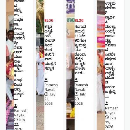
ತಾಂಡಾ
ಉತ್ತಮ
ದ
ಮಳೆಗಾ
ಹೆಮ್ಮೆ
ಗಿ
ಯ
ಪ್ರಾರ್ಥಿ
ಸಾಧಕ
BLOG
BLOG
ಸಿ
ಡಾ.
ಕನ್ನಡ
ಗಂಗಾವ
ಮಂತ್ರಾ
ತೇಜು
ಅಸ್ಮಿತೆ
ತಿಯಲ್ಲಿ
ಲಯಕ್ಕೆ
ನಾಯ್ಕ್
ಗಾಗಿ
113ನೇ
ಆರ್ಯ
ಅವರಿಗೆ
ಬೀದರ್
ಕವಿಗೋ
ವೈಶ್ಯ
ಶ್ರೀ
ನಿಂದ
ಷ್ಠಿ ಮತ್ತು
ಸಮಾಜ
ಸೇವಾ
ಬೆಂಗ
‘ನೂ
ದ
ಲಾಲ್
ಳೂರಿಗೆ
ರೊಂದು
ಐದನೇ
ಮಹಾ
ಪಾದ
ಹೆಜ್ಜೆಗ
ವರ್ಷದ
ರಾಜ
ಯಾತ್ರೆಗೆ
ಳು’ ಕೃತಿ
ಪಾದ
ಕಟ್ಟಡ
ಸನ್ಮಾನ
ಲೋಕಾ
ಯಾತ್ರೆ:
ಕಾರ್ಮಿ
…
ರ್ಪಣೆ…
ಅಧ್ಯಕ್ಷ
ಕ
ದರೋ
ಸಂಘ
ಜಿ
ದಿಂದ
Ramesh
Ramesh
ನಾಗರಾ
ಭವ್ಯ
Nayak
Nayak
ಜ ಶ್ರೇಷ್ಠಿ ​
ಸನ್ಮಾನ
July
July
….
….
21,
20,
2026
2026
Ramesh
Ramesh
Nayak
Nayak
July
July
19,
22,
2026
2026