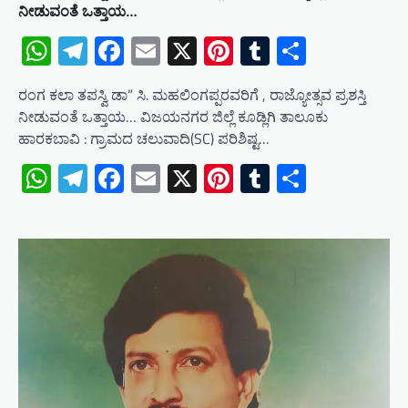
ನೀಡುವಂತೆ ಒತ್ತಾಯ…
WhatsApp
Telegram
Facebook
Email
X
Pinterest
Tumblr
Share
ರಂಗ ಕಲಾ ತಪಸ್ವಿ ಡಾ” ಸಿ. ಮಹಲಿಂಗಪ್ಪರವರಿಗೆ , ರಾಜ್ಯೋತ್ಸವ ಪ್ರಶಸ್ತಿ
ನೀಡುವಂತೆ ಒತ್ತಾಯ… ವಿಜಯನಗರ ಜಿಲ್ಲೆ ಕೂಡ್ಲಿಗಿ ತಾಲೂಕು
ಹಾರಕಬಾವಿ : ಗ್ರಾಮದ ಚಲುವಾದಿ(SC) ಪರಿಶಿಷ್ಟ…
WhatsApp
Telegram
Facebook
Email
X
Pinterest
Tumblr
Share