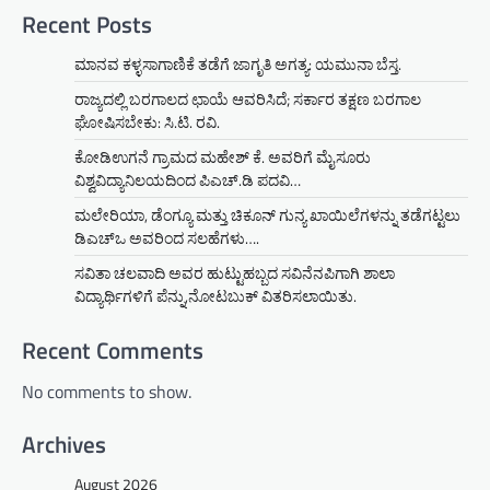
Recent Posts
ಮಾನವ ಕಳ್ಳಸಾಗಾಣಿಕೆ ತಡೆಗೆ ಜಾಗೃತಿ ಅಗತ್ಯ: ಯಮುನಾ ಬೆಸ್ತ.
ರಾಜ್ಯದಲ್ಲಿ ಬರಗಾಲದ ಛಾಯೆ ಆವರಿಸಿದೆ; ಸರ್ಕಾರ ತಕ್ಷಣ ಬರಗಾಲ
ಘೋಷಿಸಬೇಕು: ಸಿ.ಟಿ. ರವಿ.
ಕೋಡಿಉಗನೆ ಗ್ರಾಮದ ಮಹೇಶ್ ಕೆ. ಅವರಿಗೆ ಮೈಸೂರು
ವಿಶ್ವವಿದ್ಯಾನಿಲಯದಿಂದ ಪಿಎಚ್.ಡಿ ಪದವಿ…
ಮಲೇರಿಯಾ, ಡೆಂಗ್ಯೂ ಮತ್ತು ಚಿಕೂನ್ ಗುನ್ಯ ಖಾಯಿಲೆಗಳನ್ನು ತಡೆಗಟ್ಟಲು
ಡಿಎಚ್‌ಒ ಅವರಿಂದ ಸಲಹೆಗಳು….
ಸವಿತಾ ಚಲವಾದಿ ಅವರ ಹುಟ್ಟುಹಬ್ಬದ ಸವಿನೆನಪಿಗಾಗಿ ಶಾಲಾ
ವಿದ್ಯಾರ್ಥಿಗಳಿಗೆ ಪೆನ್ನು,ನೋಟಬುಕ್ ವಿತರಿಸಲಾಯಿತು.
Recent Comments
No comments to show.
Archives
August 2026