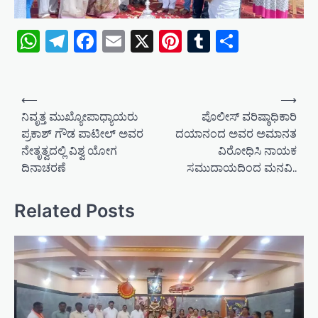
WhatsApp
Telegram
Facebook
Email
X
Pinterest
Tumblr
Share
P
⟵
⟶
o
ನಿವೃತ್ತ ಮುಖ್ಯೋಪಾಧ್ಯಾಯರು
ಪೊಲೀಸ್ ವರಿಷ್ಠಾಧಿಕಾರಿ
ಪ್ರಕಾಶ್ ಗೌಡ ಪಾಟೀಲ್ ಅವರ
ದಯಾನಂದ ಅವರ ಅಮಾನತ
s
ನೇತೃತ್ವದಲ್ಲಿ ವಿಶ್ವ ಯೋಗ
ವಿರೋಧಿಸಿ ನಾಯಕ
t
ದಿನಾಚರಣೆ
ಸಮುದಾಯದಿಂದ ಮನವಿ..
n
a
Related Posts
v
i
g
a
t