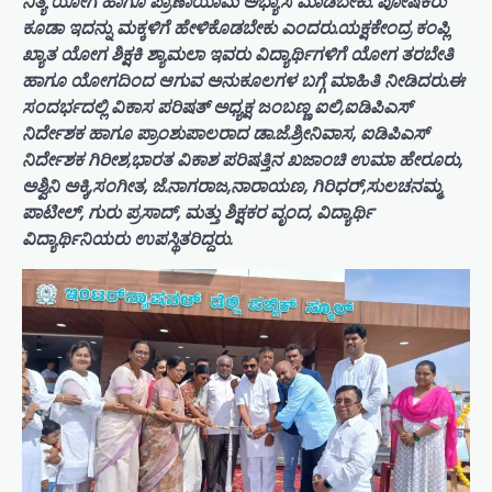
ನಿತ್ಯ ಯೋಗ ಹಾಗೂ ಪ್ರಾಣಾಯಾಮ ಅಭ್ಯಾಸ ಮಾಡಬೇಕು. ಪೋಷಕರು
ಕೂಡಾ ಇದನ್ನು ಮಕ್ಕಳಿಗೆ ಹೇಳಿಕೊಡಬೇಕು ಎಂದರು.ಯಕ್ಷಕೇಂದ್ರ ಕಂಪ್ಲಿ
ಖ್ಯಾತ ಯೋಗ ಶಿಕ್ಷಕಿ ಶ್ಯಾಮಲಾ ಇವರು ವಿದ್ಯಾರ್ಥಿಗಳಿಗೆ ಯೋಗ ತರಬೇತಿ
ಹಾಗೂ ಯೋಗದಿಂದ ಆಗುವ ಅನುಕೂಲಗಳ ಬಗ್ಗೆ ಮಾಹಿತಿ ನೀಡಿದರು.ಈ
ಸಂದರ್ಭದಲ್ಲಿ ವಿಕಾಸ ಪರಿಷತ್ ಅಧ್ಯಕ್ಷ ಜಂಬಣ್ಣ ಐಲಿ,ಐಡಿಪಿಎಸ್
ನಿರ್ದೇಶಕ ಹಾಗೂ ಪ್ರಾಂಶುಪಾಲರಾದ ಡಾ.ಜೆ.ಶ್ರೀನಿವಾಸ, ಐಡಿಪಿಎಸ್
ನಿರ್ದೇಶಕ ಗಿರೀಶ,ಭಾರತ ವಿಕಾಶ ಪರಿಷತ್ತಿನ ಖಜಾಂಚಿ ಉಮಾ ಹೇರೂರು,
ಅಶ್ವಿನಿ ಅಕ್ಕಿ,ಸಂಗೀತ, ಜೆ.ನಾಗರಾಜ,ನಾರಾಯಣ, ಗಿರಿಧರ್,ಸುಲಚನಮ್ಮ
ಪಾಟೀಲ್, ಗುರು ಪ್ರಸಾದ್, ಮತ್ತು ಶಿಕ್ಷಕರ ವೃಂದ, ವಿದ್ಯಾರ್ಥಿ
ವಿದ್ಯಾರ್ಥಿನಿಯರು ಉಪಸ್ಥಿತರಿದ್ದರು.