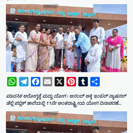
WhatsApp
Telegram
Facebook
Email
X
Pinterest
Tumblr
Share
ಮಾನಸಿಕ ಆರೋಗ್ಯಕ್ಕೆ ಮದ್ದು ಯೋಗ : ಆನಂದ್ ಅಕ್ಕಿ ಇಂಟರ್ ನ್ಯಾಷನಲ್
ಡೆಲ್ಲಿ ಪಬ್ಲಿಕ್ ಶಾಲೆಯಲ್ಲಿ 11ನೇ ಅಂತರಾಷ್ಟ್ರೀಯ ಯೋಗ ದಿನಾಚರಣೆ…