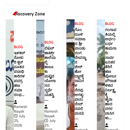
Discovery Zone
BLOG
BLOG
ಗೊಂ
ಗಂಗಾವ
ದೂಳಿ
ತಿಯಲ್ಲಿ
ಸಮಾಜ
ಅರ್ಧಂ
BLOG
ದ ಶ್ರೀ
ಬರ್ಧ
BLOG
ಲಿಟಲ್
ಪಾಂಡು
ಕಾಮಗಾ
ಇಳಕಲ್
ಹಾರ್ಟ್ಸ್
ರಂಗ
ರಿ:
ರೋಟ
ಶಾಲೆಯ
ದೇವಸ್ಥಾ
ಸಾರ್ವ
ರಿ ಕ್ಲಬ್
ಲ್ಲಿ
ನ
ಜನಿಕರ
ನೂತನ‌
ತಾಲೂ
ಜೀರ್
ತೆರಿಗೆ
ಪದಾಧಿ
ಕು
ಣೋ
ಹಣ
ಕಾರಿಗಳ
ಮಟ್ಟದ
ದ್ಧಾರಕ್ಕೆ
ಪೋಲು!
ಪದಗ್ರ
ಯೋಗಾ
ದಾನಿಗ
ಪೌರಾಡ
ಹಣ
ಸನ
ಳ
ಳಿತದ
ಸಮಾ
ಸ್ಪರ್ಧೆ
ನೆರವು
ನಿರ್ಲಕ್ಷ್ಯ
ರಂಭ…
ಯಶಸ್ವಿ
ಅಗತ್ಯ:
ಕ್ಕೆ
….
ವಾಸು
ಹೈರಾ
ದೇವ್
ಣಾದ
Ramesh
ನವಲಿ
ನಗರ
Nayak
Ramesh
ಮನವಿ​
ವಾಸಿಗ
July
Nayak
….
ಳು​…
25,
July
2026
25,
2026
Ramesh
Ramesh