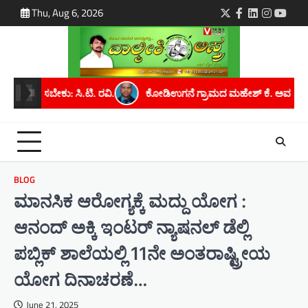
Skip
Thu, Aug 6, 2026
Twitter
Facebook
LinkedIn
Instagra
youtu
to
content
ಕೋಡಿಉಗನೆ ಗ್ರಾಮದ ಮಹೇಶ್ ಕೆ. ಅವರಿಗೆ ಮೈಸೂರು ವಿಶ್ವವಿದ್ಯಾನಿಲಯದಿಂದ ಪಿಎ
BLOG
ಮಾನಸಿಕ ಆರೋಗ್ಯಕ್ಕೆ ಮದ್ದು ಯೋಗ :
ಆನಂದ್ ಅಕ್ಕಿ ಇಂಟರ್ ನ್ಯಾಷನಲ್ ಡೆಲ್ಲಿ
ಪಬ್ಲಿಕ್ ಶಾಲೆಯಲ್ಲಿ 11ನೇ ಅಂತರಾಷ್ಟ್ರೀಯ
ಯೋಗ ದಿನಾಚರಣೆ…
June 21, 2025