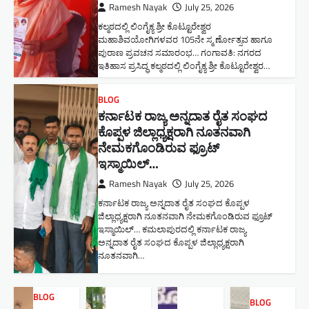
Ramesh Nayak
July 25, 2026
ಕಲ್ಮಠದಲ್ಲಿ ಲಿಂಗೈಕ್ಯ ಶ್ರೀ ಕೊಟ್ಟೂರೇಶ್ವರ
ಮಹಾಶಿವಯೋಗಿಗಳವರ 105ನೇ ಸ್ಮ ರ್ಣೋತ್ಸವ ಹಾಗೂ
ಪುರಾಣ ಪ್ರವಚನ ಸಮಾರಂಭ​… ಗಂಗಾವತಿ: ನಗರದ
ಇತಿಹಾಸ ಪ್ರಸಿದ್ಧ ಕಲ್ಮಠದಲ್ಲಿ ಲಿಂಗೈಕ್ಯ ಶ್ರೀ ಕೊಟ್ಟೂರೇಶ್ವರ…
BLOG
ಕರ್ನಾಟಕ ರಾಜ್ಯ ಅನ್ನದಾತ ರೈತ ಸಂಘದ
ಕೊಪ್ಪಳ ಜಿಲ್ಲಾಧ್ಯಕ್ಷರಾಗಿ ನೂತನವಾಗಿ
ನೇಮಕಗೊಂಡಿರುವ ಫ್ರೂಟ್
ಇಸ್ಮಾಯಿಲ್…
Ramesh Nayak
July 25, 2026
ಕರ್ನಾಟಕ ರಾಜ್ಯ ಅನ್ನದಾತ ರೈತ ಸಂಘದ ಕೊಪ್ಪಳ
ಜಿಲ್ಲಾಧ್ಯಕ್ಷರಾಗಿ ನೂತನವಾಗಿ ನೇಮಕಗೊಂಡಿರುವ ಫ್ರೂಟ್
ಇಸ್ಮಾಯಿಲ್… ಕಮಲಾಪುರದಲ್ಲಿ ಕರ್ನಾಟಕ ರಾಜ್ಯ
ಅನ್ನದಾತ ರೈತ ಸಂಘದ ಕೊಪ್ಪಳ ಜಿಲ್ಲಾಧ್ಯಕ್ಷರಾಗಿ
ನೂತನವಾಗಿ…
BLOG
BLOG