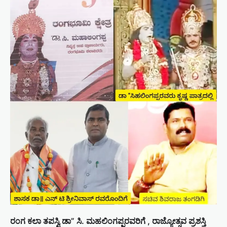
ರಂಗ ಕಲಾ ತಪಸ್ವಿ ಡಾ” ಸಿ. ಮಹಲಿಂಗಪ್ಪರವರಿಗೆ , ರಾಜ್ಯೋತ್ಸವ ಪ್ರಶಸ್ತಿ