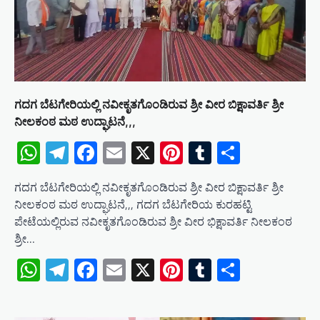
i
o
n
ಗದಗ ಬೆಟಗೇರಿಯಲ್ಲಿ ನವೀಕೃತಗೊಂಡಿರುವ ಶ್ರೀ ವೀರ ಬಿಕ್ಷಾವರ್ತಿ ಶ್ರೀ
ನೀಲಕಂಠ ಮಠ ಉದ್ಘಾಟನೆ,,,
WhatsApp
Telegram
Facebook
Email
X
Pinterest
Tumblr
Share
ಗದಗ ಬೆಟಗೇರಿಯಲ್ಲಿ ನವೀಕೃತಗೊಂಡಿರುವ ಶ್ರೀ ವೀರ ಬಿಕ್ಷಾವರ್ತಿ ಶ್ರೀ
ನೀಲಕಂಠ ಮಠ ಉದ್ಘಾಟನೆ,,, ಗದಗ ಬೆಟಗೇರಿಯ ಕುರಹಟ್ಟಿ
ಪೇಟೆಯಲ್ಲಿರುವ ನವೀಕೃತಗೊಂಡಿರುವ ಶ್ರೀ ವೀರ ಭಿಕ್ಷಾವರ್ತಿ ನೀಲಕಂಠ
ಶ್ರೀ…
WhatsApp
Telegram
Facebook
Email
X
Pinterest
Tumblr
Share