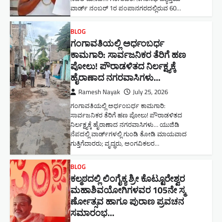
ವಾರ್ಡ್ ನಂಬರ್ 1ರ ಪಂಪಾನಗರದಲ್ಲಿರುವ 60…
BLOG
ಗಂಗಾವತಿಯಲ್ಲಿ ಅರ್ಧಂಬರ್ಧ
ಕಾಮಗಾರಿ: ಸಾರ್ವಜನಿಕರ ತೆರಿಗೆ ಹಣ
ಪೋಲು! ಪೌರಾಡಳಿತದ ನಿರ್ಲಕ್ಷ್ಯಕ್ಕೆ
ಹೈರಾಣಾದ ನಗರವಾಸಿಗಳು​…
Ramesh Nayak
July 25, 2026
ಗಂಗಾವತಿಯಲ್ಲಿ ಅರ್ಧಂಬರ್ಧ ಕಾಮಗಾರಿ:
ಸಾರ್ವಜನಿಕರ ತೆರಿಗೆ ಹಣ ಪೋಲು! ಪೌರಾಡಳಿತದ
ನಿರ್ಲಕ್ಷ್ಯಕ್ಕೆ ಹೈರಾಣಾದ ನಗರವಾಸಿಗಳು​… ಯುಜಿಡಿ
ನೆಪದಲ್ಲಿ ವಾರ್ಡ್‌ಗಳಲ್ಲಿ ಗುಂಡಿ ತೋಡಿ ಮಾಯವಾದ
ಗುತ್ತಿಗೆದಾರರು; ವೃದ್ಧರು, ಅಂಗವಿಕಲರ…
BLOG
ಕಲ್ಮಠದಲ್ಲಿ ಲಿಂಗೈಕ್ಯ ಶ್ರೀ ಕೊಟ್ಟೂರೇಶ್ವರ
ಮಹಾಶಿವಯೋಗಿಗಳವರ 105ನೇ ಸ್ಮ
ರ್ಣೋತ್ಸವ ಹಾಗೂ ಪುರಾಣ ಪ್ರವಚನ
ಸಮಾರಂಭ​…