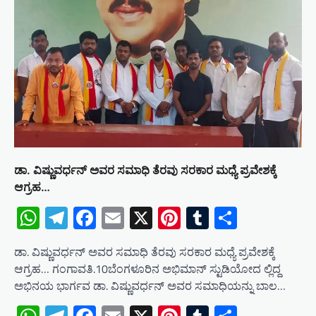
ಡಾ. ವಿಷ್ಣುವರ್ಧನ್ ಅವರ ಸಮಾಧಿ ತೆರವು ಸರಕಾರ ಮಧ್ಯೆ ಪ್ರವೇಶಕ್ಕೆ
ಆಗ್ರಹ…
WhatsApp
Telegram
Facebook
Email
X
Pinterest
Tumblr
Share
ಡಾ. ವಿಷ್ಣುವರ್ಧನ್ ಅವರ ಸಮಾಧಿ ತೆರವು ಸರಕಾರ ಮಧ್ಯೆ ಪ್ರವೇಶಕ್ಕೆ
ಆಗ್ರಹ… ಗಂಗಾವತಿ.10ಬೆಂಗಳೂರಿನ ಅಭಿಮಾನ್ ಸ್ಟುಡಿಯೋದ ಲ್ಲಿದ್ದ
ಅಭಿನಯ ಭಾರ್ಗವ ಡಾ. ವಿಷ್ಣುವರ್ಧನ್ ಅವರ ಸಮಾಧಿಯನ್ನು ಬಾಲ…