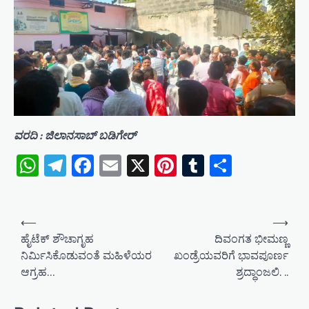
ವರದಿ : ಜಿಲಾನಸಾಬ್ ಬಡಿಗೇರ್
WhatsApp
Telegram
Facebook
Email
X
Pinterest
Tumblr
Share
P
⟵
⟶
o
ಹೈಟೆಕ್ ಶೌಚಾಗೃಹ
ದಿವಂಗತ ಭೀಮಣ್ಣ
ನಿರ್ಮಿಸಿಕೊಡುವಂತೆ ಮಹಿಳೆಯರ
ಖಂಡ್ರೆಯವರಿಗೆ ಭಾವಪೂರ್ಣ
s
ಆಗ್ರಹ…
ಶ್ರದ್ಧಾಂಜಲಿ. ..
t
n