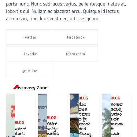
porta nunc. Nunc sed lacus varius, pellentesque metus at,
lobortis dui. Nullam ac placerat arcu. Quisque id lectus
accumsan, tincidunt velit nec, ultrices quam.
Twitter
Facebook
LinkedIn
Instagram
youtube
Discovery Zone
BLOG
BLOG
ಗೊಂ
ಗಂಗಾವ
ದೂಳಿ
ತಿಯಲ್ಲಿ
ಸಮಾಜ
ಅರ್ಧಂ
BLOG
ದ ಶ್ರೀ
ಬರ್ಧ
BLOG
ಲಿಟಲ್
ಪಾಂಡು
ಕಾಮಗಾ
ಇಳಕಲ್
ಹಾರ್ಟ್ಸ್
ರಂಗ
ರಿ:
ರೋಟ
ಶಾಲೆಯ
ದೇವಸ್ಥಾ
ಸಾರ್ವ