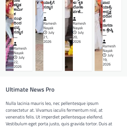
ರಾಜ
ಯಾತ್ರೆಗೆ
ಳು’ ಕೃತಿ
ಪಾದ
ಕಟ್ಟಡ
ಸನ್ಮಾನ
ಲೋಕಾ
ಯಾತ್ರೆ:
ಕಾರ್ಮಿ
…
ರ್ಪಣೆ…
ಅಧ್ಯಕ್ಷ
ಕ
ದರೋ
ಸಂಘ
ಜಿ
ದಿಂದ
Ramesh
Ramesh
ನಾಗರಾ
ಭವ್ಯ
Nayak
Nayak
ಜ ಶ್ರೇಷ್ಠಿ ​
ಸನ್ಮಾನ
July
July
….
….
21,
20,
2026
2026
Ramesh
Ramesh
Nayak
Nayak
July
July
19,
22,
2026
2026
Ultimate News Pro
Nulla lacinia mauris leo, nec pellentesque ipsum
consectetur at. Vivamus iaculis fermentum nisl, at
venenatis felis. Ut imperdiet pellentesque eleifend.
Vestibulum eget porta justo, quis gravida tortor. Duis at