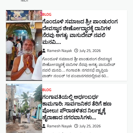
BLOG
ಗೊಂದೂಳಿ ಸಮಾಜದ ಶ್ರೀ ಪಾಂಡುರಂಗ
ದೇವಸ್ಥಾನ ಜೀರ್ಣೋದ್ಧಾರಕ್ಕೆ ದಾನಿಗಳ
ನೆರವು ಅಗತ್ಯ: ವಾಸುದೇವ್ ನವಲಿ
ಮನವಿ​….
Ramesh Nayak
July 25, 2026
ಗೊಂದೂಳಿ ಸಮಾಜದ ಶ್ರೀ ಪಾಂಡುರಂಗ ದೇವಸ್ಥಾನ
ಜೀರ್ಣೋದ್ಧಾರಕ್ಕೆ ದಾನಿಗಳ ನೆರವು ಅಗತ್ಯ: ವಾಸುದೇವ್
ನವಲಿ ಮನವಿ​…. ಗಂಗಾವತಿ: ​ನಗರಸಭೆ ವ್ಯಾಪ್ತಿಯ
ವಾರ್ಡ್ ನಂಬರ್ 1ರ ಪಂಪಾನಗರದಲ್ಲಿರುವ 60…
BLOG
ಗಂಗಾವತಿಯಲ್ಲಿ ಅರ್ಧಂಬರ್ಧ
ಕಾಮಗಾರಿ: ಸಾರ್ವಜನಿಕರ ತೆರಿಗೆ ಹಣ
ಪೋಲು! ಪೌರಾಡಳಿತದ ನಿರ್ಲಕ್ಷ್ಯಕ್ಕೆ
ಹೈರಾಣಾದ ನಗರವಾಸಿಗಳು​…
Ramesh Nayak
July 25, 2026