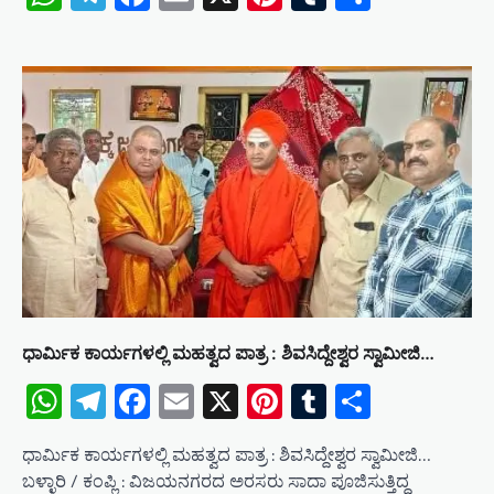
ಧಾರ್ಮಿಕ ಕಾರ್ಯಗಳಲ್ಲಿ ಮಹತ್ವದ ಪಾತ್ರ : ಶಿವಸಿದ್ದೇಶ್ವರ ಸ್ವಾಮೀಜಿ…
WhatsApp
Telegram
Facebook
Email
X
Pinterest
Tumblr
Share
ಧಾರ್ಮಿಕ ಕಾರ್ಯಗಳಲ್ಲಿ ಮಹತ್ವದ ಪಾತ್ರ : ಶಿವಸಿದ್ದೇಶ್ವರ ಸ್ವಾಮೀಜಿ…
ಬಳ್ಳಾರಿ / ಕಂಪ್ಲಿ : ವಿಜಯನಗರದ ಅರಸರು ಸಾದಾ ಪೂಜಿಸುತ್ತಿದ್ದ