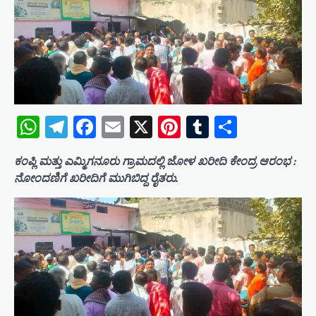
WhatsApp
Telegram
Facebook
Email
X
Pinterest
Tumblr
Share
ಕಂಪ್ಲಿ ಮತ್ತು ಎಮ್ಮಿಗನೂರು ಗ್ರಾಮದಲ್ಲಿ ಜೋಳ ಖರೀದಿ ಕೇಂದ್ರ ಆರಂಭ :
ನೋಂದಣಿಗೆ ಖರೀದಿಗೆ ಮುಗಿಬಿದ್ದ ರೈತರು.