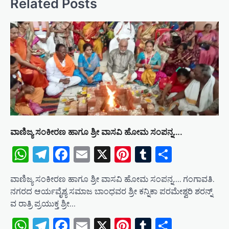
Related Posts
a
v
i
g
a
t
i
o
ವಾಣಿಜ್ಯ ಸಂಕೀರಣ ಹಾಗೂ ಶ್ರೀ ವಾಸವಿ ಹೋಮ ಸಂಪನ್ನ….
n
WhatsApp
Telegram
Facebook
Email
X
Pinterest
Tumblr
Share
ವಾಣಿಜ್ಯ ಸಂಕೀರಣ ಹಾಗೂ ಶ್ರೀ ವಾಸವಿ ಹೋಮ ಸಂಪನ್ನ…. ಗಂಗಾವತಿ.
ನಗರದ ಆರ್ಯವೈಶ್ಯ ಸಮಾಜ ಬಾಂಧವರ ಶ್ರೀ ಕನ್ನಿಕಾ ಪರಮೇಶ್ವರಿ ಶರನ್ನ್
ವ ರಾತ್ರಿ ಪ್ರಯುಕ್ತ ಶ್ರೀ…
WhatsApp
Telegram
Facebook
Email
X
Pinterest
Tumblr
Share