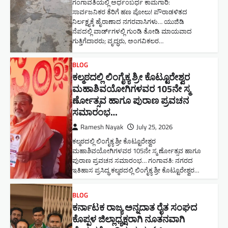
ಗಂಗಾವತಿಯಲ್ಲಿ ಅರ್ಧಂಬರ್ಧ ಕಾಮಗಾರಿ:
ಸಾರ್ವಜನಿಕರ ತೆರಿಗೆ ಹಣ ಪೋಲು! ಪೌರಾಡಳಿತದ
ನಿರ್ಲಕ್ಷ್ಯಕ್ಕೆ ಹೈರಾಣಾದ ನಗರವಾಸಿಗಳು​… ಯುಜಿಡಿ
ನೆಪದಲ್ಲಿ ವಾರ್ಡ್‌ಗಳಲ್ಲಿ ಗುಂಡಿ ತೋಡಿ ಮಾಯವಾದ
ಗುತ್ತಿಗೆದಾರರು; ವೃದ್ಧರು, ಅಂಗವಿಕಲರ…
BLOG
ಕಲ್ಮಠದಲ್ಲಿ ಲಿಂಗೈಕ್ಯ ಶ್ರೀ ಕೊಟ್ಟೂರೇಶ್ವರ
ಮಹಾಶಿವಯೋಗಿಗಳವರ 105ನೇ ಸ್ಮ
ರ್ಣೋತ್ಸವ ಹಾಗೂ ಪುರಾಣ ಪ್ರವಚನ
ಸಮಾರಂಭ​…
Ramesh Nayak
July 25, 2026
ಕಲ್ಮಠದಲ್ಲಿ ಲಿಂಗೈಕ್ಯ ಶ್ರೀ ಕೊಟ್ಟೂರೇಶ್ವರ
ಮಹಾಶಿವಯೋಗಿಗಳವರ 105ನೇ ಸ್ಮ ರ್ಣೋತ್ಸವ ಹಾಗೂ
ಪುರಾಣ ಪ್ರವಚನ ಸಮಾರಂಭ​… ಗಂಗಾವತಿ: ನಗರದ
ಇತಿಹಾಸ ಪ್ರಸಿದ್ಧ ಕಲ್ಮಠದಲ್ಲಿ ಲಿಂಗೈಕ್ಯ ಶ್ರೀ ಕೊಟ್ಟೂರೇಶ್ವರ…
BLOG
ಕರ್ನಾಟಕ ರಾಜ್ಯ ಅನ್ನದಾತ ರೈತ ಸಂಘದ
ಕೊಪ್ಪಳ ಜಿಲ್ಲಾಧ್ಯಕ್ಷರಾಗಿ ನೂತನವಾಗಿ