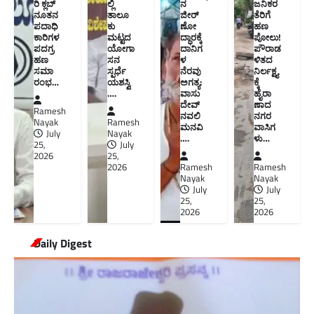
ರಿ ಕ್ಲಬ್
ಲ್ಲಿ
ನ
ಜನಿಕರ
ನೂತನ‌
ತಾಲೂ
ಜೀರ್
ತೆರಿಗೆ
ಪದಾಧಿ
ಕು
ಣೋ
ಹಣ
ಕಾರಿಗಳ
ಮಟ್ಟದ
ದ್ಧಾರಕ್ಕೆ
ಪೋಲು!
ಪದಗ್ರ
ಯೋಗಾ
ದಾನಿಗ
ಪೌರಾಡ
ಹಣ
ಸನ
ಳ
ಳಿತದ
ಸಮಾ
ಸ್ಪರ್ಧೆ
ನೆರವು
ನಿರ್ಲಕ್ಷ್ಯ
ರಂಭ…
ಯಶಸ್ವಿ
ಅಗತ್ಯ:
ಕ್ಕೆ
….
ವಾಸು
ಹೈರಾ
ದೇವ್
ಣಾದ
Ramesh
ನವಲಿ
ನಗರ
Nayak
Ramesh
ಮನವಿ​
ವಾಸಿಗ
July
Nayak
….
ಳು​…
25,
July
2026
25,
2026
Ramesh
Ramesh
Nayak
Nayak
July
July
25,
25,
2026
2026
Daily Digest