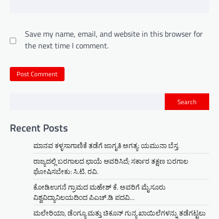
Save my name, email, and website in this browser for
the next time I comment.
Search
Recent Posts
ಮಾನವ ಕಳ್ಳಸಾಗಾಣಿಕೆ ತಡೆಗೆ ಜಾಗೃತಿ ಅಗತ್ಯ: ಯಮುನಾ ಬೆಸ್ತ.
ರಾಜ್ಯದಲ್ಲಿ ಬರಗಾಲದ ಛಾಯೆ ಆವರಿಸಿದೆ; ಸರ್ಕಾರ ತಕ್ಷಣ ಬರಗಾಲ
ಘೋಷಿಸಬೇಕು: ಸಿ.ಟಿ. ರವಿ.
ಕೋಡಿಉಗನೆ ಗ್ರಾಮದ ಮಹೇಶ್ ಕೆ. ಅವರಿಗೆ ಮೈಸೂರು
ವಿಶ್ವವಿದ್ಯಾನಿಲಯದಿಂದ ಪಿಎಚ್.ಡಿ ಪದವಿ…
ಮಲೇರಿಯಾ, ಡೆಂಗ್ಯೂ ಮತ್ತು ಚಿಕೂನ್ ಗುನ್ಯ ಖಾಯಿಲೆಗಳನ್ನು ತಡೆಗಟ್ಟಲು