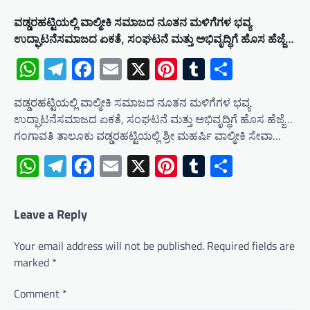
ವಡ್ಡರಹಟ್ಟಿಯಲ್ಲಿ ವಾಲ್ಮೀಕಿ ಸಮಾಜದ ನೂತನ ಮಳಿಗೆಗಳ ಭವ್ಯ
ಉದ್ಘಾಟನೆಸಮಾಜದ ಏಕತೆ, ಸಂಘಟನೆ ಮತ್ತು ಅಭಿವೃದ್ಧಿಗೆ ಹೊಸ ಹೆಜ್ಜೆ…
WhatsApp
Telegram
Facebook
Email
X
Pinterest
Tumblr
Share
ವಡ್ಡರಹಟ್ಟಿಯಲ್ಲಿ ವಾಲ್ಮೀಕಿ ಸಮಾಜದ ನೂತನ ಮಳಿಗೆಗಳ ಭವ್ಯ
ಉದ್ಘಾಟನೆಸಮಾಜದ ಏಕತೆ, ಸಂಘಟನೆ ಮತ್ತು ಅಭಿವೃದ್ಧಿಗೆ ಹೊಸ ಹೆಜ್ಜೆ…
ಗಂಗಾವತಿ ತಾಲೂಕು ವಡ್ಡರಹಟ್ಟಿಯಲ್ಲಿ ಶ್ರೀ ಮಹರ್ಷಿ ವಾಲ್ಮೀಕಿ ಸೇವಾ…
WhatsApp
Telegram
Facebook
Email
X
Pinterest
Tumblr
Share
Leave a Reply
Your email address will not be published.
Required fields are
marked
*
Comment
*