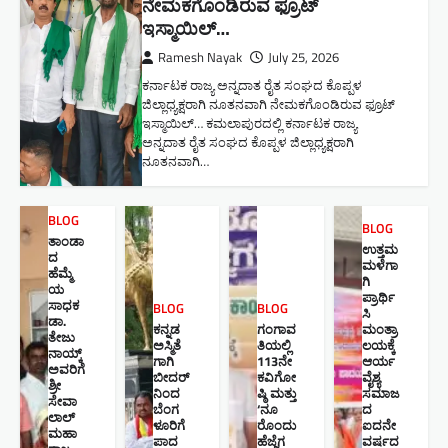
ನೇಮಕಗೊಂಡಿರುವ ಫ್ರೂಟ್
ಇಸ್ಮಾಯಿಲ್…
Ramesh Nayak
July 25, 2026
ಕರ್ನಾಟಕ ರಾಜ್ಯ ಅನ್ನದಾತ ರೈತ ಸಂಘದ ಕೊಪ್ಪಳ
ಜಿಲ್ಲಾಧ್ಯಕ್ಷರಾಗಿ ನೂತನವಾಗಿ ನೇಮಕಗೊಂಡಿರುವ ಫ್ರೂಟ್
ಇಸ್ಮಾಯಿಲ್… ಕಮಲಾಪುರದಲ್ಲಿ ಕರ್ನಾಟಕ ರಾಜ್ಯ
ಅನ್ನದಾತ ರೈತ ಸಂಘದ ಕೊಪ್ಪಳ ಜಿಲ್ಲಾಧ್ಯಕ್ಷರಾಗಿ
ನೂತನವಾಗಿ…
BLOG
BLOG
ತಾಂಡಾ
ಉತ್ತಮ
ದ
ಮಳೆಗಾ
ಹೆಮ್ಮೆ
ಗಿ
ಯ
ಪ್ರಾರ್ಥಿ
ಸಾಧಕ
BLOG
BLOG
ಸಿ
ಡಾ.
ಕನ್ನಡ
ಗಂಗಾವ
ಮಂತ್ರಾ
ತೇಜು
ಅಸ್ಮಿತೆ
ತಿಯಲ್ಲಿ
ಲಯಕ್ಕೆ
ನಾಯ್ಕ್
ಗಾಗಿ
113ನೇ
ಆರ್ಯ
ಅವರಿಗೆ
ಬೀದರ್
ಕವಿಗೋ
ವೈಶ್ಯ
ಶ್ರೀ
ನಿಂದ
ಷ್ಠಿ ಮತ್ತು
ಸಮಾಜ
ಸೇವಾ
ಬೆಂಗ
‘ನೂ
ದ
ಲಾಲ್
ಳೂರಿಗೆ
ರೊಂದು
ಐದನೇ
ಮಹಾ
ಪಾದ
ಹೆಜ್ಜೆಗ
ವರ್ಷದ