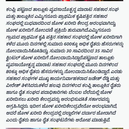
ಕಂಪ್ಲಿ: ಪಟ್ಟಣದ ತಾಲ್ಲೂಕು ವ್ಯವಸಾಯೊತ್ಪನ್ನ ಮಾರಾಟ ಸಹಕಾರ ಸಂಘ
ಮತ್ತು ತಾಲ್ಲೂಕಿನ ಎಮ್ಮಿಗನೂರು ಪ್ರಾಥಮಿಕ ಕೃಷಿಪತ್ತಿನ ಸಹಕಾರ
ಸಂಘದಲ್ಲಿ ಬುಧವಾರದಿಂದ ಜೋಳ ಖರೀದಿ ಕೇಂದ್ರ ಆರಂಭವಾಗಿದ್ದು,
ಜೋಳ ಖರೀದಿಗೆ ನೋಂದಣಿ ಪ್ರಕ್ರಿಯೆ ಶುರುವಾಗಿದೆ.ಎಮ್ಮಿಗನೂರು
ಗ್ರಾಮದ ಪ್ರಾಥಮಿಕ ಕೃಷಿ ಪತ್ತಿನ ಸಹಕಾರ ಸಂಘದಲ್ಲಿ ಜೋಳ ಖರೀದಿಗಾಗಿ
ಕಳೆದ ಮೂರು ದಿನಗಳಲ್ಲಿ ಸುಮಾರು 600ಕ್ಕೂ ಅಧಿಕ ರೈತರು ಹೆಸರುಗಳನ್ನು
ನೋಂದಾಯಿಸಿಕೊAಡಿದ್ದು, ಸುಮಾರು 30 ಸಾವಿರದಿಂದ 35 ಸಾವಿರ
ಕ್ವಿಂಟಲ್ ಜೋಳ ಖರೀದಿಗೆ ನೋಂದಾಯಿಸಿದ್ದಾರೆ.ಪಟ್ಟಣದ ತಾಲ್ಲೂಕು
ವ್ಯವಸಾಯೋತ್ಪನ್ನ ಮಾರಾಟ ಸಹಕಾರ ಸಂಘದಲ್ಲಿ ಮೂರು ದಿನಗಳಿಂದ
80ಕ್ಕೂ ಅಧಿಕ ರೈತರು ಹೆಸರುಗಳನ್ನು ನೋಂದಾಯಿಸಿಕೊಂಡಿದ್ದಾರೆ. ಎರಡು
ಸಹಕಾರ ಸಂಘಗಳ ಮುಖ್ಯ ಕಾರ್ಯನಿರ್ವಾಹಕರಾದ ಜಡೇಶ್ ರೆಡ್ಡಿ ಮತ್ತು
ವೀರೇಶ್ ತಿಳಿಸಿದರು.ಕಳೆದ ಹಲವು ದಿನಗಳಿಂದ ಕಂಪ್ಲಿ ತಾಲ್ಲೂಕಿನ ರೈತರು
ಹಾಗೂ ರೈತ ಸಂಘದ ಪದಾಧಿಕಾರಿಗಳು ಬೆಂಬಲ ಬೆಲೆಯಲ್ಲಿ ಜೋಳ
ಖರೀದಿಸಲು ಖರೀದಿ ಕೇಂದ್ರವನ್ನು ಆರಂಭಿಸುವAತೆ ಸರ್ಕಾರವನ್ನು
ಆಗ್ರಹಿಸಿದ್ದರು. ಇದೀಗ ಜೋಳ ಖರೀದಿಕೇಂದ್ರವೇನೋ ಆರಂಭವಾಗಿದೆ,
ಆದರೆ ಜೋಳ ಖರೀದಿ ಕೇಂದ್ರದಲ್ಲಿ ದಲ್ಲಾಲಿಗಳ ದರ್ಬಾರ ಜೋರಾಗಿದೆ
ಎಂದು ರೈತರು ಹಾಗೂ ರೈತ ಸಂಘಟನೆಗಳು ಆರೋಪ ಮಾಡುತ್ತಿವೆ.