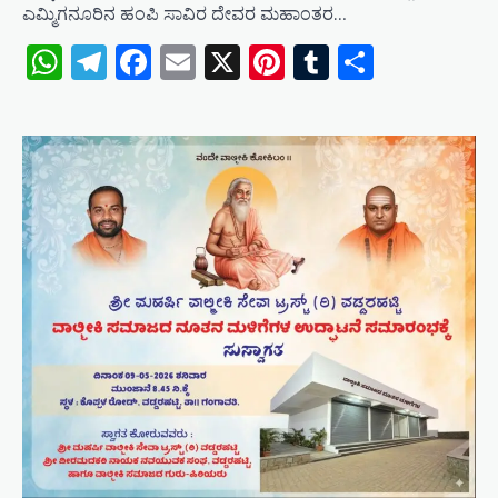
ಎಮ್ಮಿಗನೂರಿನ ಹಂಪಿ ಸಾವಿರ ದೇವರ ಮಹಾಂತರ…
WhatsApp
Telegram
Facebook
Email
X
Pinterest
Tumblr
Share