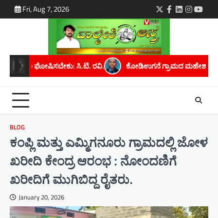
Skip
Fri, Aug 7, 2026
Twitter
Facebook
LinkedIn
Instagra
youtu
to
content
 ರವಿ.
ಕೋಡಿಉಗನೆ ಗ್ರಾಮದ ಮಹೇಶ್ ಕೆ. ಅವರಿಗೆ ಮೈಸೂರು ವಿಶ್ವವಿದ್ಯಾನಿ
BLOG
ಕಂಪ್ಲಿ ಮತ್ತು ಎಮ್ಮಿಗನೂರು ಗ್ರಾಮದಲ್ಲಿ ಜೋಳ
ಖರೀದಿ ಕೇಂದ್ರ ಆರಂಭ : ನೋಂದಣಿಗೆ
ಖರೀದಿಗೆ ಮುಗಿಬಿದ್ದ ರೈತರು.
January 20, 2026