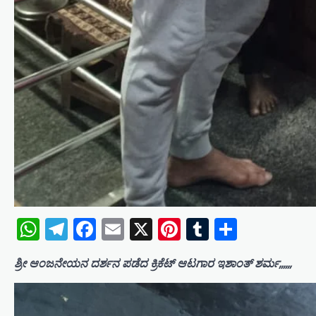
WhatsApp
Telegram
Facebook
Email
X
Pinterest
Tumblr
Share
ಶ್ರೀ ಆಂಜನೇಯನ ದರ್ಶನ ಪಡೆದ ಕ್ರಿಕೆಟ್ ಆಟಗಾರ ಇಶಾಂತ್ ಶರ್ಮ,,,,,,