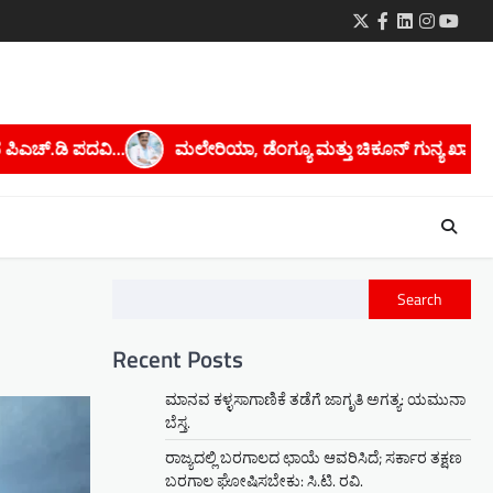
Twitter
Facebook
LinkedIn
Instagra
youtu
ಚಿಕೂನ್ ಗುನ್ಯ ಖಾಯಿಲೆಗಳನ್ನು ತಡೆಗಟ್ಟಲು ಡಿಎಚ್‌ಒ ಅವರಿಂದ ಸಲಹೆಗಳು….
Search
Recent Posts
ಮಾನವ ಕಳ್ಳಸಾಗಾಣಿಕೆ ತಡೆಗೆ ಜಾಗೃತಿ ಅಗತ್ಯ: ಯಮುನಾ
ಬೆಸ್ತ.
ರಾಜ್ಯದಲ್ಲಿ ಬರಗಾಲದ ಛಾಯೆ ಆವರಿಸಿದೆ; ಸರ್ಕಾರ ತಕ್ಷಣ
ಬರಗಾಲ ಘೋಷಿಸಬೇಕು: ಸಿ.ಟಿ. ರವಿ.