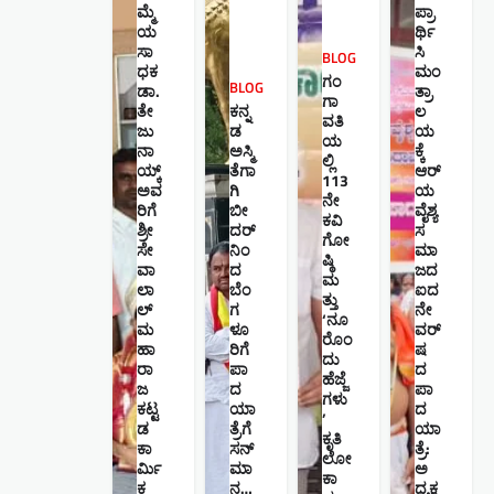
ಮ್ಮೆ
ಪ್ರಾ
ಯ
ರ್ಥಿ
ಸಾ
ಸಿ
BLOG
ಧಕ
ಮಂ
ಗಂ
BLOG
ಡಾ.
ತ್ರಾ
ಗಾ
ತೇ
ಕನ್ನ
ಲ
ವತಿ
ಜು
ಡ
ಯ
ಯ
ನಾ
ಅಸ್ಮಿ
ಕ್ಕೆ
ಲ್ಲಿ
ಯ್ಕ್
ತೆಗಾ
ಆರ್
113
ಅವ
ಗಿ
ಯ
ನೇ
ರಿಗೆ
ಬೀ
ವೈಶ್ಯ
ಕವಿ
ಶ್ರೀ
ದರ್
ಸ
ಗೋ
ಸೇ
ನಿಂ
ಮಾ
ಷ್ಠಿ
ವಾ
ದ
ಜದ
ಮ
ಲಾ
ಬೆಂ
ಐದ
ತ್ತು
ಲ್
ಗ
ನೇ
‘ನೂ
ಮ
ಳೂ
ವರ್
ರೊಂ
ಹಾ
ರಿಗೆ
ಷ
ದು
ರಾ
ಪಾ
ದ
ಹೆಜ್ಜೆ
ಜ
ದ
ಪಾ
ಗಳು
ಕಟ್ಟ
ಯಾ
ದ
’
ಡ
ತ್ರೆಗೆ
ಯಾ
ಕೃತಿ
ಕಾ
ಸನ್
ತ್ರೆ:
ಲೋ
ರ್ಮಿ
ಮಾ
ಅ
ಕಾ
ಕ
ನ…
ಧ್ಯಕ್ಷ