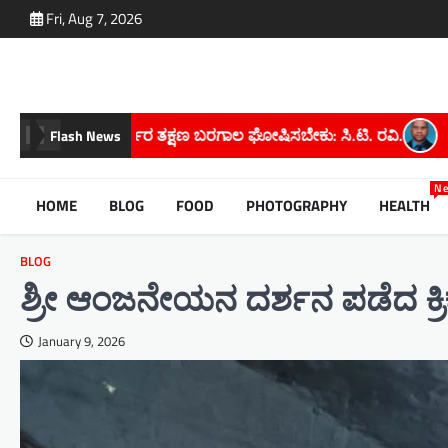
Skip
Fri, Aug 7, 2026
to
content
ಸಿ.ಟಿ. ರವಿ.
ಕೋಡಿಉಗನೆ ಗ್ರಾಮದ ಮಹೇಶ್ ಕೆ. ಅವರಿಗೆ ಮೈಸೂರು ವಿಶ
Flash News
N
HOME
BLOG
FOOD
PHOTOGRAPHY
HEALTH
BLOG
ಶ್ರೀ ಆಂಜನೇಯನ ದರ್ಶನ ಪಡೆದ ಕ್ರಿ
January 9, 2026