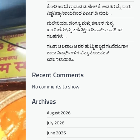
ಕೋಡಿಉಗನೆ ಗ್ರಾಮದ ಮಹೇಶ್ ಕೆ. ಅವರಿಗೆ ಮೈಸೂರು
ವಿಶ್ವವಿದ್ಯಾನಿಲಯದಿಂದ ಪಿಎಚ್.ಡಿ ಪದವಿ…
ಮಲೇರಿಯಾ, ಡೆಂಗ್ಯೂ ಮತ್ತು ಚಿಕೂನ್ ಗುನ್ಯ
ಖಾಯಿಲೆಗಳನ್ನು ತಡೆಗಟ್ಟಲು ಡಿಎಚ್‌ಒ ಅವರಿಂದ
ಸಲಹೆಗಳು….
ಸವಿತಾ ಚಲವಾದಿ ಅವರ ಹುಟ್ಟುಹಬ್ಬದ ಸವಿನೆನಪಿಗಾಗಿ
ಶಾಲಾ ವಿದ್ಯಾರ್ಥಿಗಳಿಗೆ ಪೆನ್ನು,ನೋಟಬುಕ್
ವಿತರಿಸಲಾಯಿತು.
Recent Comments
No comments to show.
Archives
August 2026
July 2026
June 2026