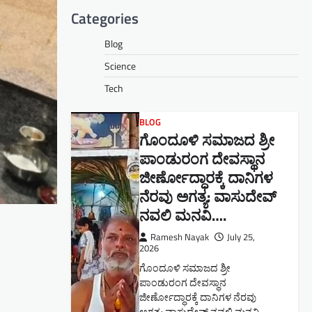
Categories
Blog
Science
Tech
BLOG
ಗೊಂದೂಳಿ ಸಮಾಜದ ಶ್ರೀ
ಪಾಂಡುರಂಗ ದೇವಸ್ಥಾನ
ಜೀರ್ಣೋದ್ಧಾರಕ್ಕೆ ದಾನಿಗಳ
ನೆರವು ಅಗತ್ಯ: ವಾಸುದೇವ್
ನವಲಿ ಮನವಿ​….
Ramesh Nayak
July 25,
2026
ಗೊಂದೂಳಿ ಸಮಾಜದ ಶ್ರೀ
ಪಾಂಡುರಂಗ ದೇವಸ್ಥಾನ
ಜೀರ್ಣೋದ್ಧಾರಕ್ಕೆ ದಾನಿಗಳ ನೆರವು