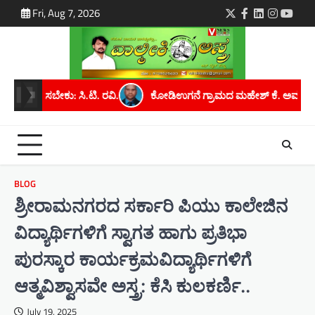
Skip
Fri, Aug 7, 2026
Twitter
Facebook
LinkedIn
Instagra
youtu
to
content
ಕೋಡಿಉಗನೆ ಗ್ರಾಮದ ಮಹೇಶ್ ಕೆ. ಅವರಿಗೆ ಮೈಸೂರು ವಿಶ್ವವಿದ್ಯಾನಿಲಯದಿಂ
BLOG
ಶ್ರೀರಾಮನಗರದ ಸರ್ಕಾರಿ ಪಿಯು ಕಾಲೇಜಿನ
ವಿದ್ಯಾರ್ಥಿಗಳಿಗೆ ಸ್ವಾಗತ ಹಾಗು ಪ್ರತಿಭಾ
ಪುರಸ್ಕಾರ ಕಾರ್ಯಕ್ರಮವಿದ್ಯಾರ್ಥಿಗಳಿಗೆ
ಆತ್ಮವಿಶ್ವಾಸವೇ ಅಸ್ತ್ರ: ಕೆಸಿ ಕುಲಕರ್ಣಿ..
July 19, 2025