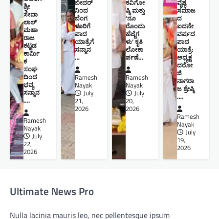
ಬೀದರ್
ಕವಿಗೋ
ವೈಶ್ಯ
ಶ್ರೀ
ನಿಂದ
ಷ್ಠಿ ಮತ್ತು
ಸಮಾಜ
ಸೇವಾ
ಬೆಂಗ
‘ನೂ
ದ
ಲಾಲ್
ಳೂರಿಗೆ
ರೊಂದು
ಐದನೇ
ಮಹಾ
ಪಾದ
ಹೆಜ್ಜೆಗ
ವರ್ಷದ
ರಾಜ
ಯಾತ್ರೆಗೆ
ಳು’ ಕೃತಿ
ಪಾದ
ಕಟ್ಟಡ
ಸನ್ಮಾನ
ಲೋಕಾ
ಯಾತ್ರೆ:
ಕಾರ್ಮಿ
…
ರ್ಪಣೆ…
ಅಧ್ಯಕ್ಷ
ಕ
ದರೋ
ಸಂಘ
ಜಿ
ದಿಂದ
Ramesh
Ramesh
ನಾಗರಾ
ಭವ್ಯ
Nayak
Nayak
ಜ ಶ್ರೇಷ್ಠಿ ​
ಸನ್ಮಾನ
July
July
….
….
21,
20,
2026
2026
Ramesh
Ramesh
Nayak
Nayak
July
July
19,
22,
2026
2026
Ultimate News Pro
Nulla lacinia mauris leo, nec pellentesque ipsum