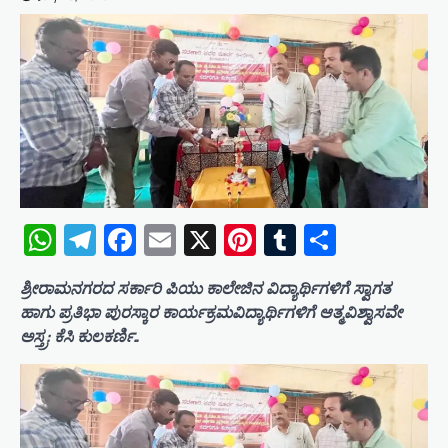
WhatsApp
Telegram
Facebook
Email
X
Pinterest
Tumblr
Share
ಶ್ರೀರಾಮನಗರದ ಸರ್ಕಾರಿ ಪಿಯು ಕಾಲೇಜಿನ ವಿದ್ಯಾರ್ಥಿಗಳಿಗೆ ಸ್ವಾಗತ
ಹಾಗು ಪ್ರತಿಭಾ ಪುರಸ್ಕಾರ ಕಾರ್ಯಕ್ರಮವಿದ್ಯಾರ್ಥಿಗಳಿಗೆ ಆತ್ಮವಿಶ್ವಾಸವೇ
ಅಸ್ತ್ರ: ಕೆಸಿ ಕುಲಕರ್ಣಿ..