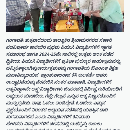
ಗಂಗಾವತಿ: ಶುಕ್ರವಾರದಂದು ತಾಲ್ಲೂಕಿನ ಶ್ರೀರಾಮನಗರದ ಸರ್ಕಾರಿ
ಪದವಿಪೂರ್ವ ಕಾಲೇಜಿನ ಪ್ರಥಮ ಪಿಯುಸಿ ವಿದ್ಯಾರ್ಥಿಗಳಿಗೆ ಸ್ವಾಗತ
ಸಮಾರಂಭ ಹಾಗೂ 2024-25ನೇ ಸಾಲಿನಲ್ಲಿ ಉತ್ತಮ ಅಂಕ ಪಡೆದ
ದ್ವಿತೀಯ ಪಿಯುಸಿ ವಿದ್ಯಾರ್ಥಿಗಳಿಗೆ ಪ್ರತಿಭಾ ಪುರಸ್ಕಾರ ಕಾರ್ಯಕ್ರಮವನ್ನು
ಹಮ್ಮಿಕೊಳ್ಳಲಾಗಿತ್ತು.ಕಾರ್ಯಕ್ರಮವನ್ನು ಗಂಗಾವತಿಯ ಟಿಎಂಎಇ ಶಿಕ್ಷಣ
ಮಹಾವಿದ್ಯಾಲಯದ ಪ್ರಾಂಶುಪಾಲರಾದ ಕೆಸಿ ಕುಲಕರ್ಣಿ ಅವರು
ಉದ್ಘಾಟನೆಯನ್ನು ನೆರವೇರಿಸಿ ನಂತರ ಮಾತನಾಡಿ, ವಿದ್ಯಾರ್ಥಿಗಳಿಗೆ
ಆತ್ಮವಿಶ್ವಾಸವೇ ಅಸ್ತ್ರ’ವಿದ್ಯಾರ್ಥಿಗಳು ಜೀವನದಲ್ಲಿ ನಿರ್ದಿಷ್ಟ ಗುರಿಯೊಂದಿಗೆ
ಅಧ್ಯಯನ ಮಾಡಬೇಕು. ಗೆದ್ದೇ ಗೆಲ್ಲುವೆ ಎನ್ನುವ ಆತ್ಮ ವಿಶ್ವಾಸದೊಂದಿಗೆ
ಮುನ್ನುಗ್ಗಬೇಕು. ನಾವು ಓದಲು ಬಂದಿದ್ದೇವೆ, ಓದಬೇಕು ಎನ್ನುವ
ಪ್ರಜ್ಞೆಯೊಂದಿಗೆ ನಿರಂತರ ಅಧ್ಯಯನ ನಡೆಸಿದಲ್ಲಿ ಯಶಸ್ಸಿನ ದಾರಿ
ಸುಗಮವಾಗಲಿದೆ ಎಂದು ವಿದ್ಯಾರ್ಥಿಗಳಿಗೆ ಕಿವಿಮಾತು
ಹೇಳಿದರು. ವಿದ್ಯಾರ್ಥಿಗಳಿಗೆ ಜೀವನದಲ್ಲಿ ಯಶಸ್ಸನ್ನು ಕಾಣಲು