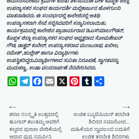
ಅನುಸರಿಸಬೇಕಾದ ಕ್ರಮಗಳ ಕುರಿತು ತಿಳಿಸಿದರು.ಈ ವೇಳೆ ಕೊಪ್ಪಳ ಜಿಲ್ಲಾ
ಉಪನ್ಯಾಸಕರ ಸಂಘದ ಕಾರ್ಯದರ್ಶಿ ಮಲ್ಲಿಕಾರ್ಜುನ ಹೊಳಗುಂದಿ
ಮಾತನಾಡಿದರು. ಈ ಸಂದರ್ಭದಲ್ಲಿ ಕಾಲೇಜಿನಲ್ಲಿ ಅತಿಥಿ
ಉಪನ್ಯಾಸಕರಾಗಿ ಸೇವೆ ಸಲ್ಲಿಸಿದವರಿಗೆ ಸನ್ಮಾನಿಸಲಾಯಿತು.
ಕಾರ್ಯಕ್ರಮದಲ್ಲಿ ಕಾಲೇಜಿನ ಪ್ರಾಚಾರ್ಯರಾದ ಡಿ.ಎಸ್.ಮಾಲಗೌಡರ್,
ಕೊಪ್ಪಳ ಜಿಲ್ಲಾ ಉಪನ್ಯಾಸಕರ ಸಂಘದ ಅಧ್ಯಕ್ಷರಾದ ಸೋಮಶೇಖರ್
ಗೌಡ, ಡಾಕ್ಟರ್ ಕುಬೇರ್, ಉಪನ್ಯಾಸಕರಾದ ಮಂಜುನಾಥ, ಖಲೀಲ,
ರಮೇಶ್ ,ಹುಲ್ಲೇಶ್ ಹಾಗೂ ವಿದ್ಯಾರ್ಥಿಗಳು
ಉಪಸ್ಥಿತರಿದ್ದರು.ವಿದ್ಯಾರ್ಥಿಗಳಾದ ಸುನಿತಾ ನಿರೂಪಣೆ, ಸ್ವಾಗತವನ್ನು
ಮುದುಕಣ್ಣ , ಉಷಾ ವಂದನಾರ್ಪಣೆ ನೆರವೇರಿಸಿದರು.
WhatsApp
Telegram
Facebook
Email
X
Pinterest
Tumblr
Share
P
⟵
⟶
o
ಶರಣ ಸಂಸ್ಕೃತಿ ಉತ್ಸವದಲ್ಲಿ
ಉಚಿತ ಬ್ಯೂಟಿಷಿಯನ್ ತರಬೇತಿ
ಹೂಗಾರ್ ಶಾಂತಮ್ಮ ಅವರಿಗೆ
ಶಿಬಿರದ ಸಮಾರೋಪ…
s
ಕಲ್ಮಠದ ಪುರಾಣ ವೇದಿಕೆಯಲ್ಲಿ
ಮಹಿಳೆಯರ ಸ್ವಾವಲಂಬಿ ಬದುಕಿಗೆ
t
ಅಪಾರ ಪುಷ್ಪ ಸಮರ್ಪಿಸಿ
ಉಚಿತ ತರಬೇತಿ ಶಿಬಿರಗಳು