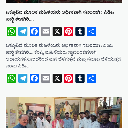
ಒಕ್ಕೂಟದ ಮೂಲಕ ಮಹಿಳೆಯರು ಆರ್ಥಿಕವಾಗಿ ಸಬಲರಾಗಿ : ಪಿಡಿಒ
ಹಾರ‍್ವಿ ಶೇಷಗಿರಿ….
WhatsApp
Telegram
Facebook
Email
X
Pinterest
Tumblr
Share
ಒಕ್ಕೂಟದ ಮೂಲಕ ಮಹಿಳೆಯರು ಆರ್ಥಿಕವಾಗಿ ಸಬಲರಾಗಿ : ಪಿಡಿಒ
ಹಾರ‍್ವಿ ಶೇಷಗಿರಿ…. ಕಂಪ್ಲಿ: ಮಹಿಳೆಯರು ಸ್ವಾವಲಂಬಿಗಳಾಗಿ
ಆದಾಯಗಳಿಸುವುದರಿಂದ ಮನೆ ಬೆಳಗುತ್ತದೆ ಮತ್ತು ಸಮಾಜ ಬೆಳೆಯುತ್ತದೆ
ಎಂದು ಪಿಡಿಒ…
WhatsApp
Telegram
Facebook
Email
X
Pinterest
Tumblr
Share