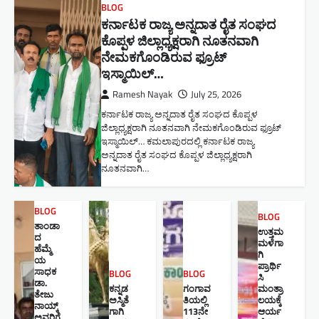
BLOG
ಕರ್ನಾಟಕ ರಾಜ್ಯ ಅನ್ನದಾತ ರೈತ ಸಂಘದ
ಕೊಪ್ಪಳ ಜಿಲ್ಲಾಧ್ಯಕ್ಷರಾಗಿ ನೂತನವಾಗಿ
ನೇಮಕಗೊಂಡಿರುವ ಫ್ರೂಟ್
ಇಸ್ಮಾಯಿಲ್…
Ramesh Nayak
July 25, 2026
ಕರ್ನಾಟಕ ರಾಜ್ಯ ಅನ್ನದಾತ ರೈತ ಸಂಘದ ಕೊಪ್ಪಳ
ಜಿಲ್ಲಾಧ್ಯಕ್ಷರಾಗಿ ನೂತನವಾಗಿ ನೇಮಕಗೊಂಡಿರುವ ಫ್ರೂಟ್
ಇಸ್ಮಾಯಿಲ್… ಕಮಲಾಪುರದಲ್ಲಿ ಕರ್ನಾಟಕ ರಾಜ್ಯ
ಅನ್ನದಾತ ರೈತ ಸಂಘದ ಕೊಪ್ಪಳ ಜಿಲ್ಲಾಧ್ಯಕ್ಷರಾಗಿ
ನೂತನವಾಗಿ…
BLOG
BLOG
ತಾಂಡಾ
ಉತ್ತಮ
ದ
ಮಳೆಗಾ
ಹೆಮ್ಮೆ
ಗಿ
ಯ
ಪ್ರಾರ್ಥಿ
ಸಾಧಕ
BLOG
BLOG
ಸಿ
ಡಾ.
ಕನ್ನಡ
ಗಂಗಾವ
ಮಂತ್ರಾ
ತೇಜು
ಅಸ್ಮಿತೆ
ತಿಯಲ್ಲಿ
ಲಯಕ್ಕೆ
ನಾಯ್ಕ್
ಗಾಗಿ
113ನೇ
ಆರ್ಯ
ಅವರಿಗೆ