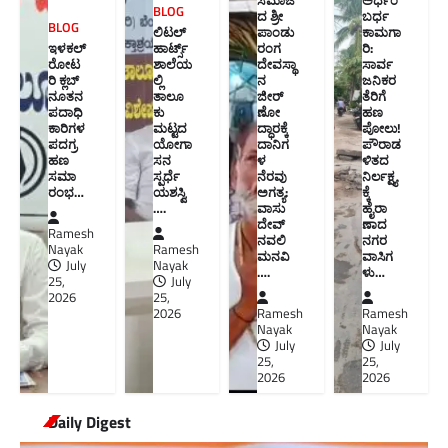
ಸಮಾಜ
ಅರ್ಧಂ
BLOG
ದ ಶ್ರೀ
ಬರ್ಧ
BLOG
ಲಿಟಲ್
ಪಾಂಡು
ಕಾಮಗಾ
ಇಳಕಲ್
ಹಾರ್ಟ್ಸ್
ರಂಗ
ರಿ:
ರೋಟ
ಶಾಲೆಯ
ದೇವಸ್ಥಾ
ಸಾರ್ವ
ರಿ ಕ್ಲಬ್
ಲ್ಲಿ
ನ
ಜನಿಕರ
ನೂತನ‌
ತಾಲೂ
ಜೀರ್
ತೆರಿಗೆ
ಪದಾಧಿ
ಕು
ಣೋ
ಹಣ
ಕಾರಿಗಳ
ಮಟ್ಟದ
ದ್ಧಾರಕ್ಕೆ
ಪೋಲು!
ಪದಗ್ರ
ಯೋಗಾ
ದಾನಿಗ
ಪೌರಾಡ
ಹಣ
ಸನ
ಳ
ಳಿತದ
ಸಮಾ
ಸ್ಪರ್ಧೆ
ನೆರವು
ನಿರ್ಲಕ್ಷ್ಯ
ರಂಭ…
ಯಶಸ್ವಿ
ಅಗತ್ಯ:
ಕ್ಕೆ
….
ವಾಸು
ಹೈರಾ
ದೇವ್
ಣಾದ
Ramesh
ನವಲಿ
ನಗರ
Nayak
Ramesh
ಮನವಿ​
ವಾಸಿಗ
July
Nayak
….
ಳು​…
25,
July
2026
25,
2026
Ramesh
Ramesh
Nayak
Nayak
July
July
25,
25,
2026
2026
Daily Digest