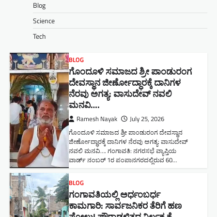
Blog
Science
Tech
BLOG
ಗೊಂದೂಳಿ ಸಮಾಜದ ಶ್ರೀ ಪಾಂಡುರಂಗ
ದೇವಸ್ಥಾನ ಜೀರ್ಣೋದ್ಧಾರಕ್ಕೆ ದಾನಿಗಳ
ನೆರವು ಅಗತ್ಯ: ವಾಸುದೇವ್ ನವಲಿ
ಮನವಿ​….
Ramesh Nayak
July 25, 2026
ಗೊಂದೂಳಿ ಸಮಾಜದ ಶ್ರೀ ಪಾಂಡುರಂಗ ದೇವಸ್ಥಾನ
ಜೀರ್ಣೋದ್ಧಾರಕ್ಕೆ ದಾನಿಗಳ ನೆರವು ಅಗತ್ಯ: ವಾಸುದೇವ್
ನವಲಿ ಮನವಿ​…. ಗಂಗಾವತಿ: ​ನಗರಸಭೆ ವ್ಯಾಪ್ತಿಯ
ವಾರ್ಡ್ ನಂಬರ್ 1ರ ಪಂಪಾನಗರದಲ್ಲಿರುವ 60…
BLOG
ಗಂಗಾವತಿಯಲ್ಲಿ ಅರ್ಧಂಬರ್ಧ
ಕಾಮಗಾರಿ: ಸಾರ್ವಜನಿಕರ ತೆರಿಗೆ ಹಣ
ಪೋಲು! ಪೌರಾಡಳಿತದ ನಿರ್ಲಕ್ಷ್ಯಕ್ಕೆ