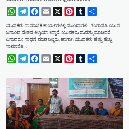
WhatsApp
Telegram
Facebook
Email
X
Pinterest
Tumblr
Share
ಯುವಕರು ಸಾಮಾಜಿಕ ಕಾಯ೯ಗಳಲ್ಲಿ ಮುಂದಾಗಲಿ.. ಗಂಗಾವತಿ. ಯುವ
ಜನಾಂದ ದೇಶದ ಆಸ್ತಿಯಾಗಿದ್ದಾರೆ. ಯುವಕರು ಮನಸ್ಸು ಮಾಡಿದರೆ
ಏನಾದರೂ ಸಾಧನೆ ಮಾಡಬಲ್ಲರು. ಹಾಗಾಗಿ ಯುವಕರು ಹೆಚ್ಚು ಹೆಚ್ಚು
ಸಾಮಾಜಿಕ…
WhatsApp
Telegram
Facebook
Email
X
Pinterest
Tumblr
Share