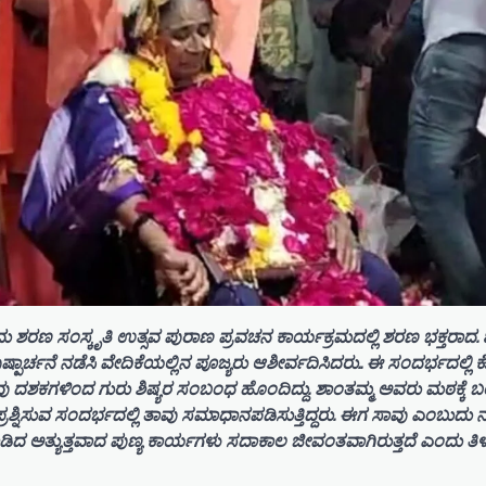
 ಶರಣ ಸಂಸ್ಕೃತಿ ಉತ್ಸವ ಪುರಾಣ ಪ್ರವಚನ ಕಾರ್ಯಕ್ರಮದಲ್ಲಿ ಶರಣ ಭಕ್ತರಾದ.
ರ್ಚನೆ ನಡೆಸಿ ವೇದಿಕೆಯಲ್ಲಿನ ಪೂಜ್ಯರು ಆಶೀರ್ವದಿಸಿದರು.. ಈ ಸಂದರ್ಭದಲ್ಲಿ ಕ
ಲವು ದಶಕಗಳಿಂದ ಗುರು ಶಿಷ್ಯರ ಸಂಬಂಧ ಹೊಂದಿದ್ದು. ಶಾಂತಮ್ಮ ಅವರು ಮಠಕ್ಕೆ
ಶ್ನಿಸುವ ಸಂದರ್ಭದಲ್ಲಿ ತಾವು ಸಮಾಧಾನಪಡಿಸುತ್ತಿದ್ದರು. ಈಗ ಸಾವು ಎಂಬುದು ನ
ಾಡಿದ ಅತ್ಯುತ್ತವಾದ ಪುಣ್ಯ ಕಾರ್ಯಗಳು ಸದಾಕಾಲ ಜೀವಂತವಾಗಿರುತ್ತದೆ ಎಂದು ತಿಳ