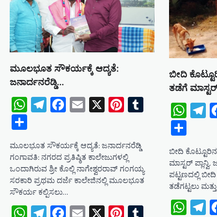
a
t
i
o
ಮೂಲಭೂತ ಸೌಕರ್ಯಕ್ಕೆ ಆದ್ಯತೆ:
n
ಬೀದಿ ಕೊಟ್ಟೂ
ಜನಾರ್ದನರೆಡ್ಡಿ…
ತಡೆಗೆ ಮಾಸ್ಟರ್ ಪ
WhatsApp
Telegram
Facebook
Email
X
Pinterest
Tumblr
Wha
T
Share
Shar
ಮೂಲಭೂತ ಸೌಕರ್ಯಕ್ಕೆ ಆದ್ಯತೆ: ಜನಾರ್ದನರೆಡ್ಡಿ
ಬೀದಿ ಕೊಟ್ಟೂರಿನ
ಗಂಗಾವತಿ: ನಗರದ ಪ್ರತಿಷ್ಠಿತ ಕಾಲೇಜುಗಳಲ್ಲಿ
ಮಾಸ್ಟರ್ ಪ್ಲಾನ್ವ
ಒಂದಾಗಿರುವ ಶ್ರೀ ಕೊಲ್ಲಿ ನಾಗೇಶ್ವರರಾವ್ ಗಂಗಯ್ಯ
ಪಟ್ಟಣದಲ್ಲಿ ಬೀ
ಸರಕಾರಿ ಪ್ರಥಮ ದರ್ಜೆ ಕಾಲೇಜಿನಲ್ಲಿ ಮೂಲಭೂತ
ತಡೆಗಟ್ಟಲು ಮತ್
ಸೌಕರ್ಯ ಕಲ್ಪಿಸಲು…
Wha
T
WhatsApp
Telegram
Facebook
Email
X
Pinterest
Tumblr