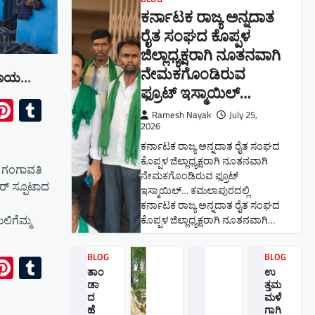
ಕರ್ನಾಟಕ ರಾಜ್ಯ ಅನ್ನದಾತ
ರೈತ ಸಂಘದ ಕೊಪ್ಪಳ
ಜಿಲ್ಲಾಧ್ಯಕ್ಷರಾಗಿ ನೂತನವಾಗಿ
ನೇಮಕಗೊಂಡಿರುವ
 ಗಾಯ…
ಫ್ರೂಟ್ ಇಸ್ಮಾಯಿಲ್…
ok
l
Pinterest
Tumblr
Ramesh Nayak
July 25,
2026
ಕರ್ನಾಟಕ ರಾಜ್ಯ ಅನ್ನದಾತ ರೈತ ಸಂಘದ
ಕೊಪ್ಪಳ ಜಿಲ್ಲಾಧ್ಯಕ್ಷರಾಗಿ ನೂತನವಾಗಿ
 ಗಂಗಾವತಿ
ನೇಮಕಗೊಂಡಿರುವ ಫ್ರೂಟ್
ಡರ್ ಸ್ಪೂಟಾದ
ಇಸ್ಮಾಯಿಲ್… ಕಮಲಾಪುರದಲ್ಲಿ
ಕರ್ನಾಟಕ ರಾಜ್ಯ ಅನ್ನದಾತ ರೈತ ಸಂಘದ
ಲಿಗೆಮ್ಮ
ಕೊಪ್ಪಳ ಜಿಲ್ಲಾಧ್ಯಕ್ಷರಾಗಿ ನೂತನವಾಗಿ…
BLOG
BLOG
ok
l
Pinterest
Tumblr
ತಾಂ
ಉ
ಡಾ
ತ್ತಮ
ದ
ಮಳೆ
ಹೆ
ಗಾಗಿ