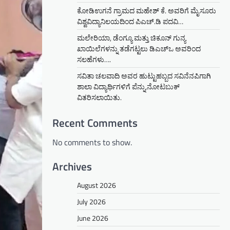
ಕೋಡಿಉಗನೆ ಗ್ರಾಮದ ಮಹೇಶ್ ಕೆ. ಅವರಿಗೆ ಮೈಸೂರು
ವಿಶ್ವವಿದ್ಯಾನಿಲಯದಿಂದ ಪಿಎಚ್.ಡಿ ಪದವಿ…
ಮಲೇರಿಯಾ, ಡೆಂಗ್ಯೂ ಮತ್ತು ಚಿಕೂನ್ ಗುನ್ಯ
ಖಾಯಿಲೆಗಳನ್ನು ತಡೆಗಟ್ಟಲು ಡಿಎಚ್‌ಒ ಅವರಿಂದ
ಸಲಹೆಗಳು….
ಸವಿತಾ ಚಲವಾದಿ ಅವರ ಹುಟ್ಟುಹಬ್ಬದ ಸವಿನೆನಪಿಗಾಗಿ
ಶಾಲಾ ವಿದ್ಯಾರ್ಥಿಗಳಿಗೆ ಪೆನ್ನು,ನೋಟಬುಕ್
ವಿತರಿಸಲಾಯಿತು.
Recent Comments
No comments to show.
Archives
August 2026
July 2026
June 2026