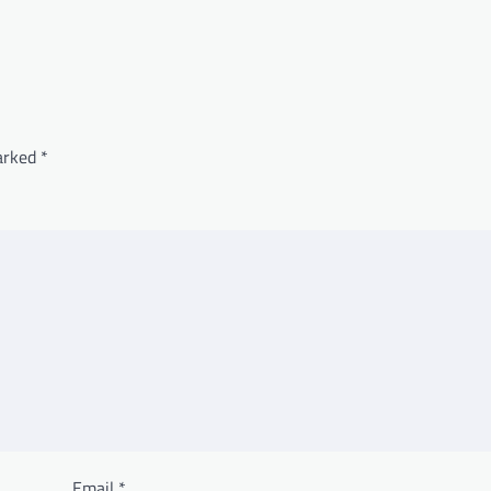
e
marked
*
Email
*