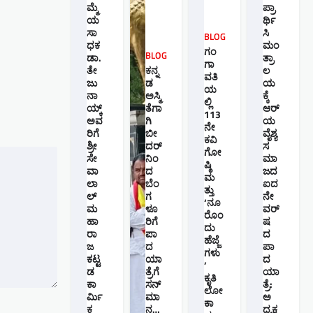
ಮ್ಮೆ
ಪ್ರಾ
ಯ
ರ್ಥಿ
ಸಾ
ಸಿ
BLOG
ಧಕ
ಮಂ
ಗಂ
BLOG
ಡಾ.
ತ್ರಾ
ಗಾ
ತೇ
ಕನ್ನ
ಲ
ವತಿ
ಜು
ಡ
ಯ
ಯ
ನಾ
ಅಸ್ಮಿ
ಕ್ಕೆ
ಲ್ಲಿ
ಯ್ಕ್
ತೆಗಾ
ಆರ್
113
ಅವ
ಗಿ
ಯ
ನೇ
ರಿಗೆ
ಬೀ
ವೈಶ್ಯ
ಕವಿ
ಶ್ರೀ
ದರ್
ಸ
ಗೋ
ಸೇ
ನಿಂ
ಮಾ
ಷ್ಠಿ
ವಾ
ದ
ಜದ
ಮ
ಲಾ
ಬೆಂ
ಐದ
ತ್ತು
ಲ್
ಗ
ನೇ
‘ನೂ
ಮ
ಳೂ
ವರ್
ರೊಂ
ಹಾ
ರಿಗೆ
ಷ
ದು
ರಾ
ಪಾ
ದ
ಹೆಜ್ಜೆ
ಜ
ದ
ಪಾ
ಗಳು
ಕಟ್ಟ
ಯಾ
ದ
’
ಡ
ತ್ರೆಗೆ
ಯಾ
ಕೃತಿ
ಕಾ
ಸನ್
ತ್ರೆ:
ಲೋ
ರ್ಮಿ
ಮಾ
ಅ
ಕಾ
ಕ
ನ…
ಧ್ಯಕ್ಷ