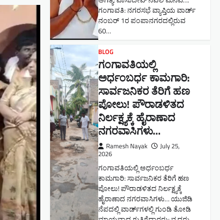
ಅಗತ್ಯ: ವಾಸುದೇವ್ ನವಲಿ ಮನವಿ​….
ಗಂಗಾವತಿ: ​ನಗರಸಭೆ ವ್ಯಾಪ್ತಿಯ ವಾರ್ಡ್
ನಂಬರ್ 1ರ ಪಂಪಾನಗರದಲ್ಲಿರುವ
60…
BLOG
ಗಂಗಾವತಿಯಲ್ಲಿ
ಅರ್ಧಂಬರ್ಧ ಕಾಮಗಾರಿ:
ಸಾರ್ವಜನಿಕರ ತೆರಿಗೆ ಹಣ
ಪೋಲು! ಪೌರಾಡಳಿತದ
ನಿರ್ಲಕ್ಷ್ಯಕ್ಕೆ ಹೈರಾಣಾದ
ನಗರವಾಸಿಗಳು​…
Ramesh Nayak
July 25,
2026
ಗಂಗಾವತಿಯಲ್ಲಿ ಅರ್ಧಂಬರ್ಧ
ಕಾಮಗಾರಿ: ಸಾರ್ವಜನಿಕರ ತೆರಿಗೆ ಹಣ
ಪೋಲು! ಪೌರಾಡಳಿತದ ನಿರ್ಲಕ್ಷ್ಯಕ್ಕೆ
ಹೈರಾಣಾದ ನಗರವಾಸಿಗಳು​… ಯುಜಿಡಿ
ನೆಪದಲ್ಲಿ ವಾರ್ಡ್‌ಗಳಲ್ಲಿ ಗುಂಡಿ ತೋಡಿ
ಮಾಯವಾದ ಗುತ್ತಿಗೆದಾರರು; ವೃದ್ಧರು,