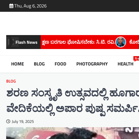
Skip
Thu, Aug 6, 2026
to
content
ಕು: ಸಿ.ಟಿ. ರವಿ.
ಕೋಡಿಉಗನೆ ಗ್ರಾಮದ ಮಹೇಶ್ ಕೆ. ಅವರಿಗೆ ಮೈಸೂರು
Flash News
N
HOME
BLOG
FOOD
PHOTOGRAPHY
HEALTH
BLOG
ಶರಣ ಸಂಸ್ಕೃತಿ ಉತ್ಸವದಲ್ಲಿ ಹೂಗಾ
ವೇದಿಕೆಯಲ್ಲಿ ಅಪಾರ ಪುಷ್ಪ ಸಮರ್ಪ
July 19, 2025