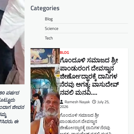
Categories
Blog
Science
Tech
BLOG
ಗೊಂದೂಳಿ ಸಮಾಜದ ಶ್ರೀ
ಪಾಂಡುರಂಗ ದೇವಸ್ಥಾನ
ಜೀರ್ಣೋದ್ಧಾರಕ್ಕೆ ದಾನಿಗಳ
ನೆರವು ಅಗತ್ಯ: ವಾಸುದೇವ್
ನವಲಿ ಮನವಿ​….
 80 ವರ್ಷದ
ೊಟ್ಟೂರು
Ramesh Nayak
July 25,
 ಬಂದಾಗ ಜೀವನ
2026
ಮ್ಮ
ಗೊಂದೂಳಿ ಸಮಾಜದ ಶ್ರೀ
ಿಸಿದರು. ಈ
ಪಾಂಡುರಂಗ ದೇವಸ್ಥಾನ
ಜೀರ್ಣೋದ್ಧಾರಕ್ಕೆ ದಾನಿಗಳ ನೆರವು