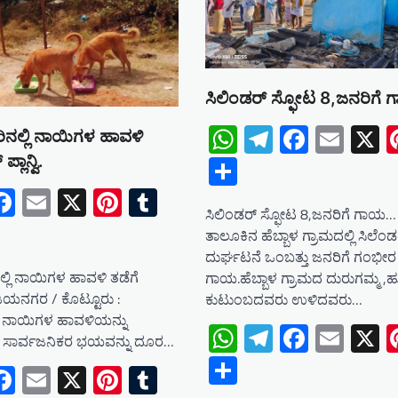
ಸಿಲಿಂಡರ್ ಸ್ಫೋಟ 8,ಜನರಿಗೆ
WhatsApp
Telegram
Facebo
Emai
X
ರಿನಲ್ಲಿ ನಾಯಿಗಳ ಹಾವಳಿ
Share
್ಲಾನ್ವಿ.
tsApp
elegram
Facebook
Email
X
Pinterest
Tumblr
ಸಿಲಿಂಡರ್ ಸ್ಫೋಟ 8,ಜನರಿಗೆ ಗಾಯ…
e
ತಾಲೂಕಿನ ಹೆಬ್ಬಾಳ ಗ್ರಾಮದಲ್ಲಿ ಸಿಲೆಂ
ದುರ್ಘಟನೆ ಒಂಬತ್ತು ಜನರಿಗೆ ಗಂಭೀರ
ಲ್ಲಿ ನಾಯಿಗಳ ಹಾವಳಿ ತಡೆಗೆ
ಗಾಯ.ಹೆಬ್ಬಾಳ ಗ್ರಾಮದ ದುರುಗಮ್ಮ ,ಹು
ಿ. ಜಯನಗರ / ಕೊಟ್ಟೂರು :
ಕುಟುಂಬದವರು ಉಳಿದವರು…
ದಿ ನಾಯಿಗಳ ಹಾವಳಿಯನ್ನು
WhatsApp
Telegram
Facebo
Emai
X
ತು ಸಾರ್ವಜನಿಕರ ಭಯವನ್ನು ದೂರ…
Share
tsApp
elegram
Facebook
Email
X
Pinterest
Tumblr