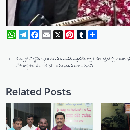
WhatsApp
Telegram
Facebook
Email
X
Pinterest
Tumblr
Share
P
⟵
ಕೊಪ್ಪಳ ವಿಶ್ವವಿದ್ಯಾಲಯ ಗಂಗಾವತಿ ಸ್ನಾತಕೋತ್ತರ ಕೇಂದ್ರದಲ್ಲಿ ಮೂಲ
o
ಸೌಲಭ್ಯಗಳ ಕೊರತೆ SFI ಯು ನಾಗರಾಜ ಮನವಿ…
s
t
Related Posts
n
a
v
i
g