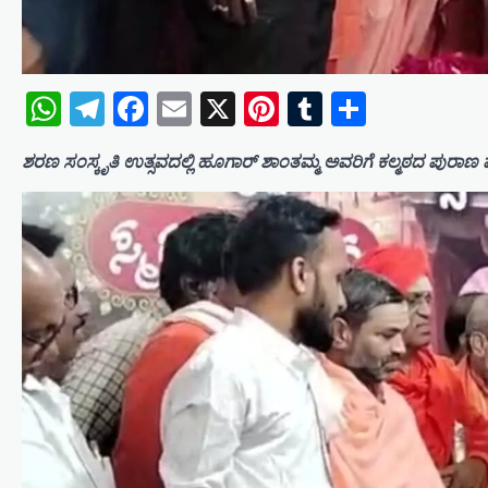
WhatsApp
Telegram
Facebook
Email
X
Pinterest
Tumblr
Share
ಶರಣ ಸಂಸ್ಕೃತಿ ಉತ್ಸವದಲ್ಲಿ ಹೂಗಾರ್ ಶಾಂತಮ್ಮ ಅವರಿಗೆ ಕಲ್ಮಠದ ಪುರಾಣ ವ