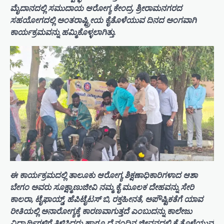
ಮೈದಾನದಲ್ಲಿ ಸಮುದಾಯ ಆರೋಗ್ಯ ಕೇಂದ್ರ, ಶ್ರೀರಾಮನಗರದ
ಸಹಯೋಗದಲ್ಲಿ ಅಂತರಾಷ್ಟ್ರೀಯ ಕೈತೊಳೆಯುವ ದಿನದ ಅಂಗವಾಗಿ
ಕಾರ್ಯಕ್ರಮವನ್ನು ಹಮ್ಮಿಕೊಳ್ಳಲಾಗಿತ್ತು.
ಈ ಕಾರ್ಯಕ್ರಮದಲ್ಲಿ ತಾಲೂಕು ಆರೋಗ್ಯ ಶಿಕ್ಷಣಾಧಿಕಾರಿಗಳಾದ ಆಶಾ
ಬೇಗಂ ಅವರು ಸೂಕ್ಷ್ಮಾಣುಜೀವಿ ನಮ್ಮ ಕೈ ಮೂಲಕ ದೇಹವನ್ನು ಸೇರಿ
ಕಾಲರಾ, ಟೈಫಾಯ್ಡ್, ಹೆಪಿಟೈಟಸ್ ಬಿ, ರಕ್ತಹೀನತೆ, ಅಪೌಷ್ಟಿಕತೆಗೆ ಯಾವ
ರೀತಿಯಲ್ಲಿ ಅನಾರೋಗ್ಯಕ್ಕೆ ಕಾರಣವಾಗುತ್ತದೆ ಎಂಬುದನ್ನು ಕಾಲೇಜು
ವಿದ್ಯಾರ್ಥಿಗಳಿಗೆ ತಿಳಿಸಿದರು ಹಾಗೂ ದೈನಂದಿನ ಜೀವನದಲ್ಲಿ ಕೈ ತೊಳೆಯುವ