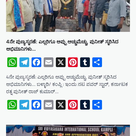
4ನೇ ಪುಣ್ಯಸ್ಮರಣೆ: ಎಲ್ಲರಿಗೂ ಅಪ್ಪು ಅಚ್ಚುಮೆಚ್ಚು, ಪುನೀತ್ ಸ್ಮರಿಸಿದ
ಅಭಿಮಾನಿಗಳು…
WhatsApp
Telegram
Facebook
Email
X
Pinterest
Tumblr
Share
4ನೇ ಪುಣ್ಯಸ್ಮರಣೆ: ಎಲ್ಲರಿಗೂ ಅಪ್ಪು ಅಚ್ಚುಮೆಚ್ಚು, ಪುನೀತ್ ಸ್ಮರಿಸಿದ
ಅಭಿಮಾನಿಗಳು… ಬಳ್ಳಾರಿ/ ಕಂಪ್ಲಿ : ಇಂದು ನಟ ಪವರ್ ಸ್ಟಾರ್, ಕರ್ನಾಟಕ
ರತ್ನ ಪುನೀತ್ ರಾಜ್ ಕುಮಾರ್…
WhatsApp
Telegram
Facebook
Email
X
Pinterest
Tumblr
Share