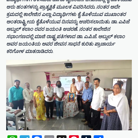
ಆರು ಹಂತಗಳನ್ನು ಪ್ರಾತ್ಯಕ್ಷಿತೆ ಮೂಲಕ ವಿವರಿಸಿದರು. ನಂತರ ಅದೇ
ಕ್ರಮದಲ್ಲಿ ಕಾಲೇಜಿನ ಎಲ್ಲಾ ವಿದ್ಯಾರ್ಥಿಗಳು ಕೈ ತೊಳೆಯುವ ಮುಖಾಂತರ
ಅಂತರಾಷ್ಟ್ರೀಯ ಕೈತೊಳೆಯುವ ದಿನವನ್ನು ಆಚರಿಸಲಾಯಿತು. ಡಾ. ಎಪಿಜೆ
ಅಬ್ದುಲ್ ಕಲಾಂ ರವರ ಜಯಂತಿ ಆಚರಣೆ. ನಂತರ ಕಾಲೇಜಿನ
ಸಭಾಂಗಣದಲ್ಲಿ ಮಾಜಿ ರಾಷ್ಟ್ರಪತಿಗಳಾದ ಡಾ. ಎ.ಪಿ.ಜೆ. ಅಬ್ದುಲ್ ಕಲಾಂ
ಅವರ ಜಯಂತಿಯ ಅವರ ಜೀವನ ಸಾಧನೆ ಕುರಿತು ಪ್ರಾಚಾರ್ಯ
ಕರಿಗೋಳ ಮಾತನಾಡಿದರು
.