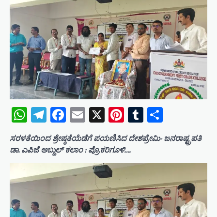
WhatsApp
Telegram
Facebook
Email
X
Pinterest
Tumblr
Share
ಸರಳತೆಯಿಂದ ಶ್ರೇಷ್ಠತೆಯೆಡೆಗೆ ಪಯಣಿಸಿದ ದೇಶಪ್ರೇಮಿ- ಜನರಾಷ್ಟ್ರಪತಿ
ಡಾ. ಎಪಿಜೆ ಅಬ್ದುಲ್ ಕಲಾಂ : ಪ್ರೊ.ಕರಿಗೂಳಿ….