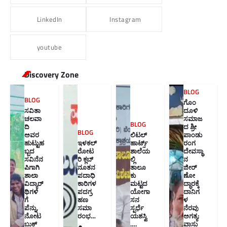
LinkedIn
Instagram
youtube
Discovery Zone
BLOG
BLOG
ಗೊಂ
ಸವಿತಾ
ದೂಳಿ
ಚಲವಾ
ಸಮಾಜ
BLOG
ದಿ
ದ ಶ್ರೀ
BLOG
ಅವರ
ಲಿಟಲ್
ಪಾಂಡು
ಹುಟ್ಟುಹ
ಇಳಕಲ್
ಹಾರ್ಟ್ಸ್
ರಂಗ
ಬ್ಬದ
ರೋಟ
ಶಾಲೆಯ
ದೇವಸ್ಥಾ
ಸವಿನೆನ
ರಿ ಕ್ಲಬ್
ಲ್ಲಿ
ನ
ಪಿಗಾಗಿ
ನೂತನ‌
ತಾಲೂ
ಜೀರ್
ಶಾಲಾ
ಪದಾಧಿ
ಕು
ಣೋ
ವಿದ್ಯಾರ್
ಕಾರಿಗಳ
ಮಟ್ಟದ
ದ್ಧಾರಕ್ಕೆ
ಥಿಗಳಿ
ಪದಗ್ರ
ಯೋಗಾ
ದಾನಿಗ
ಗೆ
ಹಣ
ಸನ
ಳ
ಪೆನ್ನು,
ಸಮಾ
ಸ್ಪರ್ಧೆ
ನೆರವು
ನೋಟ
ರಂಭ…
ಯಶಸ್ವಿ
ಅಗತ್ಯ:
ಬುಕ್
….
ವಾಸು