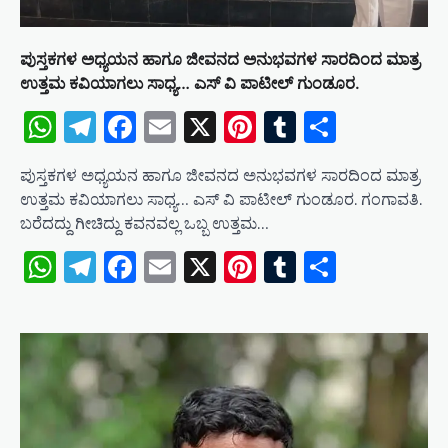
ಪುಸ್ತಕಗಳ ಅಧ್ಯಯನ ಹಾಗೂ ಜೀವನದ ಅನುಭವಗಳ ಸಾರದಿಂದ ಮಾತ್ರ
ಉತ್ತಮ ಕವಿಯಾಗಲು ಸಾಧ್ಯ… ಎಸ್ ವಿ ಪಾಟೀಲ್ ಗುಂಡೂರ.
WhatsApp
Telegram
Facebook
Email
X
Pinterest
Tumblr
Share
ಪುಸ್ತಕಗಳ ಅಧ್ಯಯನ ಹಾಗೂ ಜೀವನದ ಅನುಭವಗಳ ಸಾರದಿಂದ ಮಾತ್ರ
ಉತ್ತಮ ಕವಿಯಾಗಲು ಸಾಧ್ಯ… ಎಸ್ ವಿ ಪಾಟೀಲ್ ಗುಂಡೂರ. ಗಂಗಾವತಿ.
ಬರೆದದ್ದು ಗೀಚಿದ್ದು ಕವನವಲ್ಲ ಒಬ್ಬ ಉತ್ತಮ…
WhatsApp
Telegram
Facebook
Email
X
Pinterest
Tumblr
Share