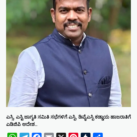
ಎಸ್ಸಿ, ಎಸ್ಟಿ ಜಾಗೃತಿ ಸಮಿತಿ ಸಭೆಗಳಿಗೆ ಎಸ್ಪಿ, ಡಿವೈಎಸ್ಪಿ ಕಡ್ಡಾಯ ಹಾಜರಾತಿಗೆ
ಎಡಿಜಿಪಿ ಆದೇಶ..