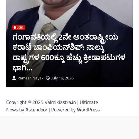
BLOG
ಗಂಗಾವತಿಯಲ್ಲಿ 2ನೇ ಅಂತರಾಷ್ಟ್ರೀಯ
ಕರಾಟೆ ಚಾಂಪಿಯನ್‌ಶಿಪ್: ನಾಲ್ಕು
ರಾಷ್ಟ್ರಗಳ 600ಕ್ಕೂ ಹೆಚ್ಚು ಕ್ರೀಡಾಪಟುಗಳ
ಭಾಗಿ…
Ramesh Nayak
July 16, 2026
Copyright © 2025 Valmikiastra.in | Ultimate
News by
Ascendoor
| Powered by
WordPress
.