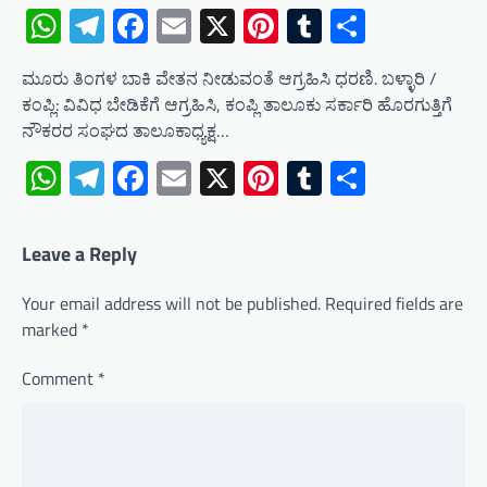
WhatsApp
Telegram
Facebook
Email
X
Pinterest
Tumblr
Share
ಮೂರು ತಿಂಗಳ ಬಾಕಿ ವೇತನ ನೀಡುವಂತೆ ಆಗ್ರಹಿಸಿ ಧರಣಿ. ಬಳ್ಳಾರಿ /
ಕಂಪ್ಲಿ: ವಿವಿಧ ಬೇಡಿಕೆಗೆ ಆಗ್ರಹಿಸಿ, ಕಂಪ್ಲಿ ತಾಲೂಕು ಸರ್ಕಾರಿ ಹೊರಗುತ್ತಿಗೆ
ನೌಕರರ ಸಂಘದ ತಾಲೂಕಾಧ್ಯಕ್ಷ…
WhatsApp
Telegram
Facebook
Email
X
Pinterest
Tumblr
Share
Leave a Reply
Your email address will not be published.
Required fields are
marked
*
Comment
*