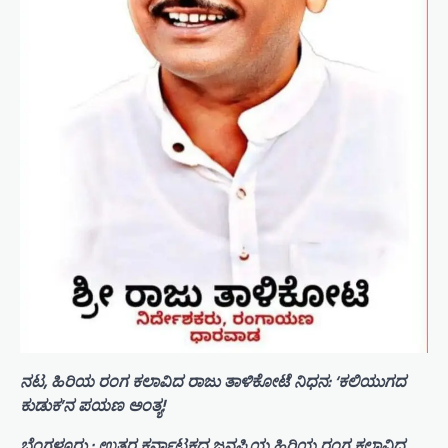
ನಟ, ಹಿರಿಯ ರಂಗ ಕಲಾವಿದ ರಾಜು ತಾಳಿಕೋಟೆ ನಿಧನ: ‘ಕಲಿಯುಗದ
ಕುಡುಕ’ನ ಪಯಣ ಅಂತ್ಯ!
ಬೆಂಗಳೂರು : ಉತ್ತರ ಕರ್ನಾಟಕದ ಜನಪ್ರಿಯ ಹಿರಿಯ ರಂಗ ಕಲಾವಿದ