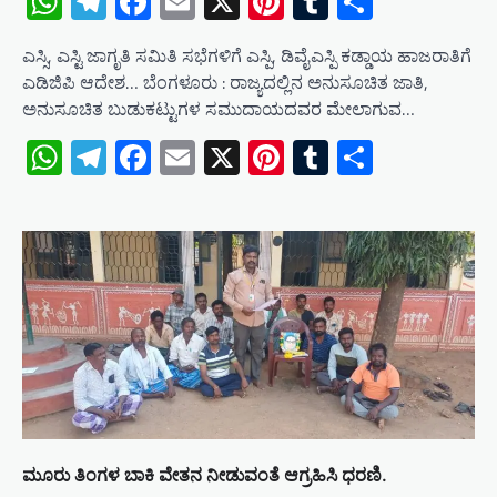
WhatsApp
Telegram
Facebook
Email
X
Pinterest
Tumblr
Share
ಎಸ್ಸಿ, ಎಸ್ಟಿ ಜಾಗೃತಿ ಸಮಿತಿ ಸಭೆಗಳಿಗೆ ಎಸ್ಪಿ, ಡಿವೈಎಸ್ಪಿ ಕಡ್ಡಾಯ ಹಾಜರಾತಿಗೆ
ಎಡಿಜಿಪಿ ಆದೇಶ… ಬೆಂಗಳೂರು : ರಾಜ್ಯದಲ್ಲಿನ ಅನುಸೂಚಿತ ಜಾತಿ,
ಅನುಸೂಚಿತ ಬುಡುಕಟ್ಟುಗಳ ಸಮುದಾಯದವರ ಮೇಲಾಗುವ…
WhatsApp
Telegram
Facebook
Email
X
Pinterest
Tumblr
Share
ಮೂರು ತಿಂಗಳ ಬಾಕಿ ವೇತನ ನೀಡುವಂತೆ ಆಗ್ರಹಿಸಿ ಧರಣಿ.