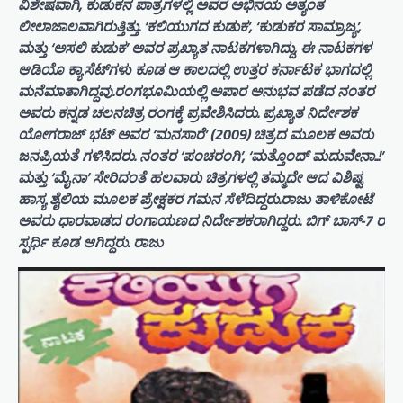
ವಿಶೇಷವಾಗಿ, ಕುಡುಕನ ಪಾತ್ರಗಳಲ್ಲಿ ಅವರ ಅಭಿನಯ ಅತ್ಯಂತ
ಲೀಲಾಜಾಲವಾಗಿರುತ್ತಿತ್ತು. ‘ಕಲಿಯುಗದ ಕುಡುಕ’, ‘ಕುಡುಕರ ಸಾಮ್ರಾಜ್ಯ’,
ಮತ್ತು ‘ಅಸಲಿ ಕುಡುಕ’ ಅವರ ಪ್ರಖ್ಯಾತ ನಾಟಕಗಳಾಗಿದ್ದು, ಈ ನಾಟಕಗಳ
ಆಡಿಯೊ ಕ್ಯಾಸೆಟ್‌ಗಳು ಕೂಡ ಆ ಕಾಲದಲ್ಲಿ ಉತ್ತರ ಕರ್ನಾಟಕ ಭಾಗದಲ್ಲಿ
ಮನೆಮಾತಾಗಿದ್ದವು.ರಂಗಭೂಮಿಯಲ್ಲಿ ಅಪಾರ ಅನುಭವ ಪಡೆದ ನಂತರ
ಅವರು ಕನ್ನಡ ಚಲನಚಿತ್ರ ರಂಗಕ್ಕೆ ಪ್ರವೇಶಿಸಿದರು. ಪ್ರಖ್ಯಾತ ನಿರ್ದೇಶಕ
ಯೋಗರಾಜ್ ಭಟ್ ಅವರ ‘ಮನಸಾರೆ’ (2009) ಚಿತ್ರದ ಮೂಲಕ ಅವರು
ಜನಪ್ರಿಯತೆ ಗಳಿಸಿದರು. ನಂತರ ‘ಪಂಚರಂಗಿ’, ‘ಮತ್ತೊಂದ್ ಮದುವೇನಾ..!’
ಮತ್ತು ‘ಮೈನಾ’ ಸೇರಿದಂತೆ ಹಲವಾರು ಚಿತ್ರಗಳಲ್ಲಿ ತಮ್ಮದೇ ಆದ ವಿಶಿಷ್ಟ
ಹಾಸ್ಯ ಶೈಲಿಯ ಮೂಲಕ ಪ್ರೇಕ್ಷಕರ ಗಮನ ಸೆಳೆದಿದ್ದರು.ರಾಜು ತಾಳಿಕೋಟೆ
ಅವರು ಧಾರವಾಡದ ರಂಗಾಯಣದ ನಿರ್ದೇಶಕರಾಗಿದ್ದರು. ಬಿಗ್ ಬಾಸ್‌-7 ರ
ಸ್ಪರ್ಧಿ ಕೂಡ ಆಗಿದ್ದರು. ರಾಜು