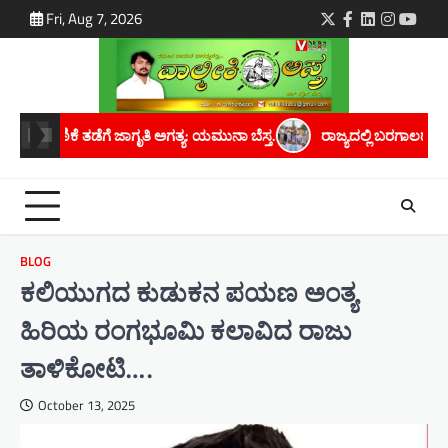
Skip
Fri, Aug 7, 2026
Twitter
Facebook
LinkedIn
Instagra
youtu
to
content
ನಾ ಬೆಸ್ತ.
ರಾಜ್ಯದಲ್ಲಿ ಬರಗಾಲದ ಛಾಯೆ ಆವರಿಸಿದೆ; ಸರ್ಕಾರ ತಕ್ಷಣ ಬರಗಾಲ 
BLOG
ಕಲಿಯುಗದ ಕುಡುಕನ ಪಯಣ ಅಂತ್ಯ
ಹಿರಿಯ ರಂಗಭೂಮಿ ಕಲಾವಿದ ರಾಜು
ತಾಳಿಕೋಟಿ….
October 13, 2025