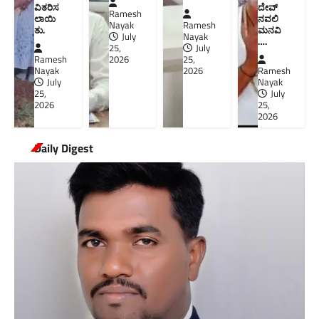
ವಿತರಿಸ
ದೇವ್
Ramesh
ಲಾಯಿ
ನವಲಿ
Nayak
Ramesh
ತು.
ಮನವಿ​
July
Nayak
….
25,
July
Ramesh
2026
25,
Nayak
2026
Ramesh
July
Nayak
25,
July
2026
25,
2026
Daily Digest