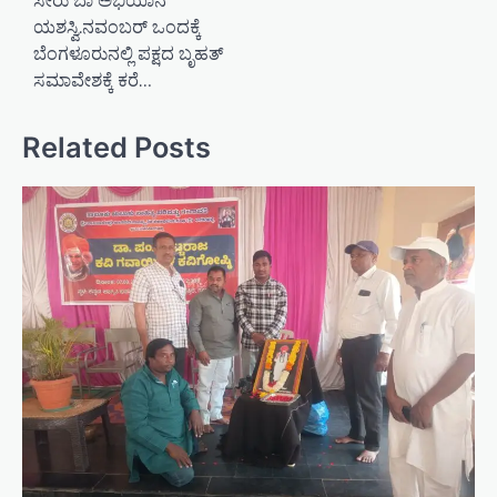
ಸೇರು ಬಾ ಅಭಿಯಾನ
t
ಯಶಸ್ವಿ.ನವಂಬರ್ ಒಂದಕ್ಕೆ
n
ಬೆಂಗಳೂರುನಲ್ಲಿ ಪಕ್ಷದ ಬೃಹತ್
a
ಸಮಾವೇಶಕ್ಕೆ ಕರೆ…
v
Related Posts
i
g
a
t
i
o
n