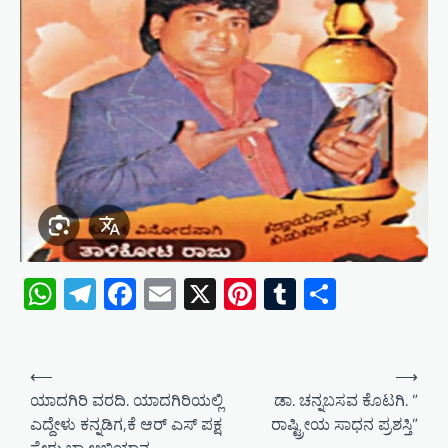
WhatsApp
Telegram
Facebook
Email
X
Pinterest
Tumblr
Share
P
⟵
⟶
o
ಯಾದಗಿರಿ ವರದಿ. ಯಾದಗಿರಿಯಲ್ಲಿ
ಡಾ. ಚನ್ನಬಸವ ಕೊಟಗಿ. ”
ಎದ್ದೇಳು ಕನ್ನಡಿಗ,ಕೆ ಆರ್ ಎಸ್ ಪಕ್ಷ
ರಾಷ್ಟ್ರೀಯ ಸಾಧನ ಪ್ರಶಸ್ತಿ”
s