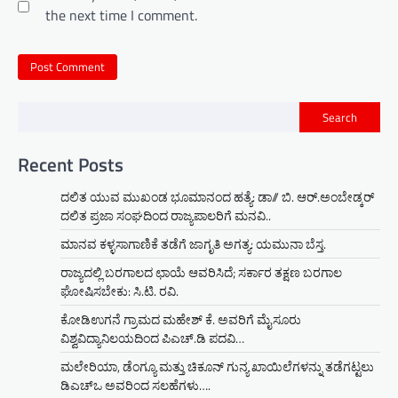
the next time I comment.
Search
Recent Posts
ದಲಿತ ಯುವ ಮುಖಂಡ ಭೂಮಾನಂದ ಹತ್ಯೆ: ಡಾ// ಬಿ. ಆರ್.ಅಂಬೇಡ್ಕರ್
ದಲಿತ ಪ್ರಜಾ ಸಂಘದಿಂದ ರಾಜ್ಯಪಾಲರಿಗೆ ಮನವಿ..
ಮಾನವ ಕಳ್ಳಸಾಗಾಣಿಕೆ ತಡೆಗೆ ಜಾಗೃತಿ ಅಗತ್ಯ: ಯಮುನಾ ಬೆಸ್ತ.
ರಾಜ್ಯದಲ್ಲಿ ಬರಗಾಲದ ಛಾಯೆ ಆವರಿಸಿದೆ; ಸರ್ಕಾರ ತಕ್ಷಣ ಬರಗಾಲ
ಘೋಷಿಸಬೇಕು: ಸಿ.ಟಿ. ರವಿ.
ಕೋಡಿಉಗನೆ ಗ್ರಾಮದ ಮಹೇಶ್ ಕೆ. ಅವರಿಗೆ ಮೈಸೂರು
ವಿಶ್ವವಿದ್ಯಾನಿಲಯದಿಂದ ಪಿಎಚ್.ಡಿ ಪದವಿ…
ಮಲೇರಿಯಾ, ಡೆಂಗ್ಯೂ ಮತ್ತು ಚಿಕೂನ್ ಗುನ್ಯ ಖಾಯಿಲೆಗಳನ್ನು ತಡೆಗಟ್ಟಲು
ಡಿಎಚ್‌ಒ ಅವರಿಂದ ಸಲಹೆಗಳು….