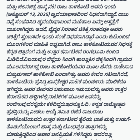
ಮತ್ತು ಚಲನಚಿತ್ರ ಹಾಸ್ಯ ನಟ ರಾಜು ತಾಳಿಕೋಟೆ ಅವರು ಇಂದು
(ಅಕ್ಟೋಬರ್ 13, 2025) ಹೃದಯಾಘಾತದಿಂದ ನಿಧನರಾಗಿದ್ದಾರೆ. ರಾಜು
ನಿನ್ನೆ ಸಂಭವಿಸಿದ ಹೃದಯಾಘಾದಿಂದ ಮಣಿಪಾಲ ಏಮ್ಸ್ ಆಸ್ಪತ್ರೆಗೆ
ದಾಖಲಾಗಿದ್ದರು. ಆದರೆ, ವೈದ್ಯರ ನಿರಂತರ ಚಿಕಿತ್ಸೆ ನಂತರವೂ ಅವರು
ಚಿಕಿತ್ಸೆಗೆ ಸ್ಪಂದಿಸದೇ ಇಂದು ಸಂಜೆ ನಿಧನರಾಗಿದ್ದಾರೆ ಎಂದು ಕುಟುಂಬದ
ಮೂಲಗಳಿಂದ ಮಾಹಿತಿ ಲಭ್ಯವಾಗಿದೆ. ರಾಜು ತಾಳಿಕೋಟಿಯವರ ನಿಧನಕ್ಕೆ
ಕನ್ನಡ ಚಿತ್ರರಂಗ ಮತ್ತು ಉತ್ತರ ಕರ್ನಾಟಕದ ರಂಗಭೂಮಿ ಕಂಬನಿ
ಮಿಡಿದಿದೆ.ವಿಜಯಪುರ ಜಿಲ್ಲೆಯ ಸಿಂದಗಿ ತಾಲ್ಲೂಕಿನ ಚಿಕ್ಕಸಿಂದಗಿ ಗ್ರಾಮದ
ಮೂಲದವರಾಗಿದ್ದ ರಾಜು ತಾಳಿಕೋಟಿಯವರ ಮೂಲ ಹೆಸರು ರಾಜೇಸಾಬ
ಮಕ್ತುಮಸಾಬ್ ತಾಳಿಕೋಟಿ ಎಂದಾಗಿತ್ತು. ಅವರು ಕೇವಲ ನಟನಾಗಿರದೆ,
ತಾಳಿಕೋಟಿಯ ಪ್ರಸಿದ್ಧ ಖಾಸ್ಗತೇಶ್ವರ ನಾಟಕ ಮಂಡಳಿಯ ಮಾಲಿಕರೂ
ಆಗಿದ್ದರು. ಅವರ ಜೀವನದ ಬಹುಪಾಲು ಸಮಯವನ್ನು ಅವರು ಉತ್ತರ
ಕರ್ನಾಟಕದ ಹಳ್ಳಿಗಳಲ್ಲಿ ನಾಟಕಗಳ ಮೂಲಕ ಜನರನ್ನು
ರಂಜಿಸುವುದರಲ್ಲಿಯೇ ಕಳೆದಿದ್ದರು.ಇದನ್ನೂ ಓದಿ : ಕನ್ನಡ ರಾಜ್ಯೋತ್ಸವ:
ಪ್ರಶಸ್ತಿಯನ್ನು ನೀಡಲು ಆಯ್ಕೆ ಸಮಿತಿ ರಚನೆ ರಾಜುರಾಜು
ತಾಳಿಕೋಟಿಯವರು ಉತ್ತರ ಕರ್ನಾಟಕದ ಶೈಲಿಯ ಭಾಷೆ ಮತ್ತು ಉಡುಗೆ-
ತೊಡುಗೆಯೊಂದಿಗೆ ಹಾಸ್ಯ ಮತ್ತು ಬೋಧಪ್ರದ ಪಾತ್ರಗಳನ್ನು
ಮಾಡುತ್ತಿದ್ದರಿಂದ ಅಪಾರ ಜನಪ್ರಿಯತೆ ಗಳಿಸಿದ್ದರು. ಅದರಲ್ಲೂ