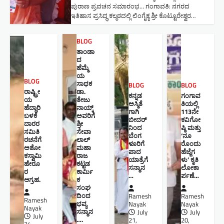
ಪುರಾಣ ಪ್ರವಚನ ಸಮಾರಂಭ​… ಗಂಗಾವತಿ: ನಗರದ
ಇತಿಹಾಸ ಪ್ರಸಿದ್ಧ ಕಲ್ಮಠದಲ್ಲಿ ಲಿಂಗೈಕ್ಯ ಶ್ರೀ ಕೊಟ್ಟೂರೇಶ್ವರ…
BLOG
ತಾಂಡಾ
ದ
ಹೆಮ್ಮೆ
ಯ
BLOG
ಸಾಧಕ
BLOG
BLOG
ರಾಷ್ಟ್ರೀ
ಡಾ.
ಕನ್ನಡ
ಗಂಗಾವ
ಯ
ತೇಜು
ಅಸ್ಮಿತೆ
ತಿಯಲ್ಲಿ
ಹೆದ್ದಾರಿ
ನಾಯ್ಕ್
ಗಾಗಿ
113ನೇ
ಬಳಕೆ
ಅವರಿಗೆ
ಬೀದರ್
ಕವಿಗೋ
ದಾರರ
ಶ್ರೀ
ನಿಂದ
ಷ್ಠಿ ಮತ್ತು
ಸಮಿತಿ
ಸೇವಾ
ಬೆಂಗ
‘ನೂ
ರಚನೆಗೆ
ಲಾಲ್
ಳೂರಿಗೆ
ರೊಂದು
ಅಶೋ
ಮಹಾ
ಪಾದ
ಹೆಜ್ಜೆಗ
ಕಸ್ವಾಮಿ
ರಾಜ
ಯಾತ್ರೆಗೆ
ಳು’ ಕೃತಿ
ಹೇರೂ
ಕಟ್ಟಡ
ಸನ್ಮಾನ
ಲೋಕಾ
ರ
ಕಾರ್ಮಿ
…
ರ್ಪಣೆ…
ಆಗ್ರಹ.
ಕ
ಸಂಘ
ದಿಂದ
Ramesh
Ramesh
Ramesh
ಭವ್ಯ
Nayak
Nayak
Nayak
ಸನ್ಮಾನ
July
July
July
….
21,
20,