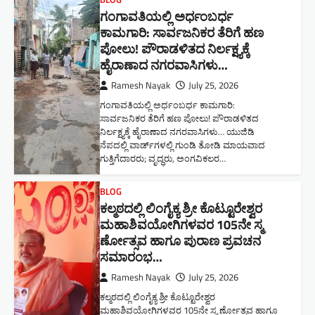
ಗಂಗಾವತಿಯಲ್ಲಿ ಅರ್ಧಂಬರ್ಧ
ಕಾಮಗಾರಿ: ಸಾರ್ವಜನಿಕರ ತೆರಿಗೆ ಹಣ
ಪೋಲು! ಪೌರಾಡಳಿತದ ನಿರ್ಲಕ್ಷ್ಯಕ್ಕೆ
ಹೈರಾಣಾದ ನಗರವಾಸಿಗಳು​…
Ramesh Nayak
July 25, 2026
ಗಂಗಾವತಿಯಲ್ಲಿ ಅರ್ಧಂಬರ್ಧ ಕಾಮಗಾರಿ:
ಸಾರ್ವಜನಿಕರ ತೆರಿಗೆ ಹಣ ಪೋಲು! ಪೌರಾಡಳಿತದ
ನಿರ್ಲಕ್ಷ್ಯಕ್ಕೆ ಹೈರಾಣಾದ ನಗರವಾಸಿಗಳು​… ಯುಜಿಡಿ
ನೆಪದಲ್ಲಿ ವಾರ್ಡ್‌ಗಳಲ್ಲಿ ಗುಂಡಿ ತೋಡಿ ಮಾಯವಾದ
ಗುತ್ತಿಗೆದಾರರು; ವೃದ್ಧರು, ಅಂಗವಿಕಲರ…
BLOG
ಕಲ್ಮಠದಲ್ಲಿ ಲಿಂಗೈಕ್ಯ ಶ್ರೀ ಕೊಟ್ಟೂರೇಶ್ವರ
ಮಹಾಶಿವಯೋಗಿಗಳವರ 105ನೇ ಸ್ಮ
ರ್ಣೋತ್ಸವ ಹಾಗೂ ಪುರಾಣ ಪ್ರವಚನ
ಸಮಾರಂಭ​…
Ramesh Nayak
July 25, 2026
ಕಲ್ಮಠದಲ್ಲಿ ಲಿಂಗೈಕ್ಯ ಶ್ರೀ ಕೊಟ್ಟೂರೇಶ್ವರ
ಮಹಾಶಿವಯೋಗಿಗಳವರ 105ನೇ ಸ್ಮ ರ್ಣೋತ್ಸವ ಹಾಗೂ