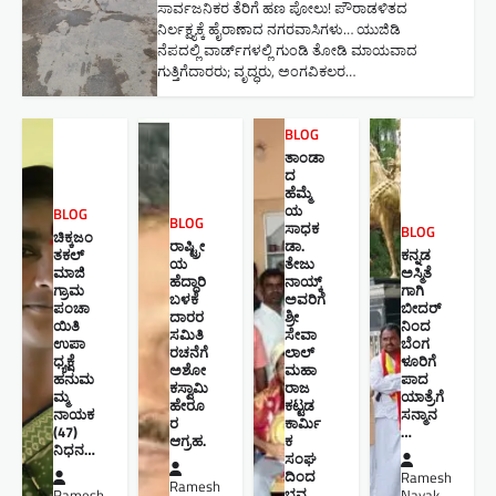
ಸಾರ್ವಜನಿಕರ ತೆರಿಗೆ ಹಣ ಪೋಲು! ಪೌರಾಡಳಿತದ
ನಿರ್ಲಕ್ಷ್ಯಕ್ಕೆ ಹೈರಾಣಾದ ನಗರವಾಸಿಗಳು​… ಯುಜಿಡಿ
ನೆಪದಲ್ಲಿ ವಾರ್ಡ್‌ಗಳಲ್ಲಿ ಗುಂಡಿ ತೋಡಿ ಮಾಯವಾದ
ಗುತ್ತಿಗೆದಾರರು; ವೃದ್ಧರು, ಅಂಗವಿಕಲರ…
BLOG
ತಾಂಡಾ
ದ
ಹೆಮ್ಮೆ
ಯ
BLOG
BLOG
ಸಾಧಕ
BLOG
ಚಿಕ್ಕಜಂ
ರಾಷ್ಟ್ರೀ
ಡಾ.
ತಕಲ್
ಕನ್ನಡ
ಯ
ತೇಜು
ಮಾಜಿ
ಅಸ್ಮಿತೆ
ಹೆದ್ದಾರಿ
ನಾಯ್ಕ್
ಗ್ರಾಮ
ಗಾಗಿ
ಬಳಕೆ
ಅವರಿಗೆ
ಪಂಚಾ
ಬೀದರ್
ದಾರರ
ಶ್ರೀ
ಯಿತಿ
ನಿಂದ
ಸಮಿತಿ
ಸೇವಾ
ಉಪಾ
ಬೆಂಗ
ರಚನೆಗೆ
ಲಾಲ್
ಧ್ಯಕ್ಷೆ
ಳೂರಿಗೆ
ಅಶೋ
ಮಹಾ
ಹನುಮ
ಪಾದ
ಕಸ್ವಾಮಿ
ರಾಜ
ಮ್ಮ
ಯಾತ್ರೆಗೆ
ಹೇರೂ
ಕಟ್ಟಡ
ನಾಯಕ
ಸನ್ಮಾನ
ರ
ಕಾರ್ಮಿ
(47)
…
ಆಗ್ರಹ.
ಕ
ನಿಧನ…
ಸಂಘ
ದಿಂದ
Ramesh
Ramesh
ಭವ್ಯ
Ramesh
Nayak