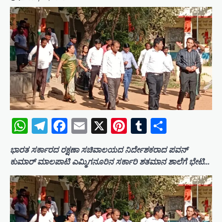
WhatsApp
Telegram
Facebook
Email
X
Pinterest
Tumblr
Share
ಭಾರತ ಸರ್ಕಾರದ ರಕ್ಷಣಾ ಸಚಿವಾಲಯದ ನಿರ್ದೇಶಕರಾದ ಪವನ್
ಕುಮಾರ್ ಮಾಲಪಾಟಿ ಎಮ್ಮಿಗನೂರಿನ ಸರ್ಕಾರಿ ಶತಮಾನ ಶಾಲೆಗೆ ಭೇಟಿ…