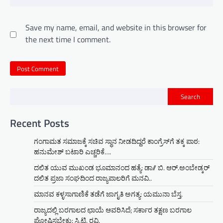
Save my name, email, and website in this browser for
the next time I comment.
Search
Recent Posts
ಗಂಗಾಮತ ಸಮಾಜಕ್ಕೆ ಸಚಿವ ಸ್ಥಾನ ನೀಡದಿದ್ದರೆ ಕಾಂಗ್ರೆಸ್‌ಗೆ ತಕ್ಕ ಪಾಠ:
ಹನುಮೇಶ್ ಬಟಾರಿ ಎಚ್ಚರಿಕೆ….
ದಲಿತ ಯುವ ಮುಖಂಡ ಭೂಮಾನಂದ ಹತ್ಯೆ: ಡಾ// ಬಿ. ಆರ್.ಅಂಬೇಡ್ಕರ್
ದಲಿತ ಪ್ರಜಾ ಸಂಘದಿಂದ ರಾಜ್ಯಪಾಲರಿಗೆ ಮನವಿ..
ಮಾನವ ಕಳ್ಳಸಾಗಾಣಿಕೆ ತಡೆಗೆ ಜಾಗೃತಿ ಅಗತ್ಯ: ಯಮುನಾ ಬೆಸ್ತ.
ರಾಜ್ಯದಲ್ಲಿ ಬರಗಾಲದ ಛಾಯೆ ಆವರಿಸಿದೆ; ಸರ್ಕಾರ ತಕ್ಷಣ ಬರಗಾಲ
ಘೋಷಿಸಬೇಕು: ಸಿ.ಟಿ. ರವಿ.