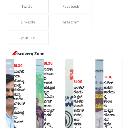
Twitter
Facebook
LinkedIn
Instagram
youtube
Discovery Zone
BLOG
BLOG
ಸವಿತಾ
ಮಲೇರಿ
ಚಲವಾ
ಯಾ,
BLOG
ದಿ
ಡೆಂಗ್ಯೂ
BLOG
ಅವರ
ಲಿಟಲ್
ಮತ್ತು
ಹುಟ್ಟುಹ
ಇಳಕಲ್
ಹಾರ್ಟ್ಸ್
ಚಿಕೂನ್
ಬ್ಬದ
ರೋಟ
ಶಾಲೆಯ
ಗುನ್ಯ
ಸವಿನೆನ
ರಿ ಕ್ಲಬ್
ಲ್ಲಿ
ಖಾಯಿ
ಪಿಗಾಗಿ
ನೂತನ‌
ತಾಲೂ
ಲೆಗಳನ್
ಶಾಲಾ
ಪದಾಧಿ
ಕು
ನು
ವಿದ್ಯಾರ್
ಕಾರಿಗಳ
ಮಟ್ಟದ
ತಡೆಗಟ್ಟ
ಥಿಗಳಿ
ಪದಗ್ರ
ಯೋಗಾ
ಲು
ಗೆ
ಹಣ
ಸನ
ಡಿಎಚ್‌
ಪೆನ್ನು,
ಸಮಾ
ಸ್ಪರ್ಧೆ
ಒ