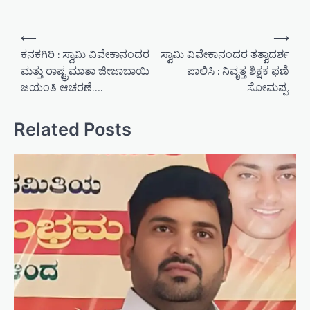
P
⟵
⟶
o
ಕನಕಗಿರಿ : ಸ್ವಾಮಿ ವಿವೇಕಾನಂದರ
ಸ್ವಾಮಿ ವಿವೇಕಾನಂದರ ತತ್ವಾದರ್ಶ
ಮತ್ತು ರಾಷ್ಟ್ರಮಾತಾ ಜೀಜಾಬಾಯಿ
ಪಾಲಿಸಿ : ನಿವೃತ್ತ ಶಿಕ್ಷಕ ಫಣಿ
s
ಜಯಂತಿ ಆಚರಣೆ….
ಸೋಮಪ್ಪ.
t
n
Related Posts
a
v
i
g
a
t
i
o