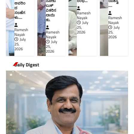
ನೋಟ
ರಂಭ…
ಯಶಸ್ವಿ
ಅವರಿಂ
ಬುಕ್
….
ದ
ವಿತರಿಸ
ಸಲಹೆಗ
Ramesh
ಲಾಯಿ
ಳು….
Nayak
Ramesh
ತು.
July
Nayak
25,
July
Ramesh
Ramesh
2026
25,
Nayak
Nayak
2026
July
July
25,
25,
2026
2026
Daily Digest