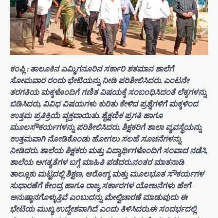
ಕಂಪ್ಲಿ : ತಾಲೂಕಿನ ಎಮ್ಮಿಗನೂರಿನ ಸರ್ಕಾರಿ ಶತಮಾನ ಶಾಲೆಗೆ
ಸೋಮವಾರ ರಂದು ಭೇಟಿಯನ್ನು ನೀಡಿ ಪರಿಶೀಲಿಸಿದರು. ಎಂಟನೇ
ತರಗತಿಯ ಮಕ್ಕಳೊಂದಿಗೆ ಗಣಿತ ವಿಷಯಕ್ಕೆ ಸಂಬಂಧಿಸಿದಂತೆ ಲೆಕ್ಕಗಳನ್ನು
ಬಿಡಿಸಿದರು, ವಿವಿಧ ವಿಷಯಗಳು ಕುರಿತು ಕೇಳಿದ ಪ್ರಶ್ನೆಗಳಿಗೆ ಮಕ್ಕಳಿಂದ
ಉತ್ತಮ ಪ್ರತಿಕ್ರಿಯೆ ವ್ಯಕ್ತವಾಯಿತು. ಶೈಕ್ಷಣಿಕ ಪ್ರಗತಿ ಹಾಗೂ
ಮೂಲಸೌಕರ್ಯಗಳನ್ನು ಪರಿಶೀಲಿಸಿದರು. ಶಿಕ್ಷಕರಿಗೆ ಶಾಲಾ ವ್ಯವಸ್ಥೆಯನ್ನು
ಉತ್ತಮವಾಗಿ ನೋಡಿಕೊಂಡು ಹೋಗಲು ಸಲಹೆ ಸೂಚನೆಗಳನ್ನು
ನೀಡಿದರು. ಶಾಲೆಯ ಶಿಕ್ಷಕರು ಮತ್ತು ವಿದ್ಯಾರ್ಥಿಗಳೊಂದಿಗೆ ಸಂವಾದ ನಡೆಸಿ,
ಶಾಲೆಯ ಅಗತ್ಯತೆಗಳ ಬಗ್ಗೆ ಮಾಹಿತಿ ಪಡೆದರು.ನಂತರ ಮಾತನಾಡಿ
ತಾಲ್ಲೂಕು ಮಟ್ಟದಲ್ಲಿ ಶಿಕ್ಷಣ, ಆರೋಗ್ಯ ಮತ್ತು ಮೂಲಭೂತ ಸೌಕರ್ಯಗಳ
ಸುಧಾರಣೆಗೆ ಕೇಂದ್ರ ಹಾಗೂ ರಾಜ್ಯ ಸರ್ಕಾರಗಳ ಯೋಜನೆಗಳು ಹೇಗೆ
ಅನುಷ್ಠಾನಗೊಳ್ಳುತ್ತಿವೆ ಎಂಬುದನ್ನು ಮೇಲ್ವಿಚಾರಣೆ ಮಾಡುವುದು ಈ
ಭೇಟಿಯ ಮುಖ್ಯ ಉದ್ದೇಶವಾಗಿದೆ ಎಂದು ತಿಳಿಸಿದರು.ಈ ಸಂದರ್ಭದಲ್ಲಿ