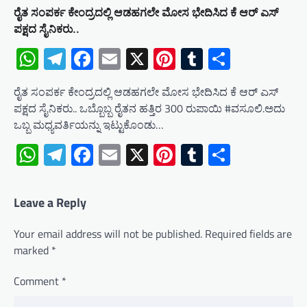
ರೈತ ಸಂಪರ್ಕ ಕೇಂದ್ರದಲ್ಲಿ ಆಡಹಗಲೇ ಮೋಸ ಭೇದಿಸಿದ ಕೆ ಆರ್ ಎಸ್
ಪಕ್ಷದ ಸೈನಿಕರು..
WhatsApp
Telegram
Facebook
Email
X
Pinterest
Tumblr
Share
ರೈತ ಸಂಪರ್ಕ ಕೇಂದ್ರದಲ್ಲಿ ಆಡಹಗಲೇ ಮೋಸ ಭೇದಿಸಿದ ಕೆ ಆರ್ ಎಸ್
ಪಕ್ಷದ ಸೈನಿಕರು.. ಒಬ್ಬೊಬ್ಬ ರೈತನ ಹತ್ತಿರ 300 ರುಪಾಯಿ #ವಸೂಲಿ.ಅದು
ಒಬ್ಬ ಮಧ್ಯವರ್ತಿಯನ್ನು ಇಟ್ಟುಕೊಂಡು…
WhatsApp
Telegram
Facebook
Email
X
Pinterest
Tumblr
Share
Leave a Reply
Your email address will not be published.
Required fields are
marked
*
Comment
*