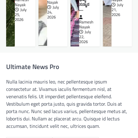
Nayak
ಸನ್ಮಾನ
Nayak
July
July
….
July
21,
24,
25,
2026
2026
2026
Ramesh
Nayak
July
22,
2026
Ultimate News Pro
Nulla lacinia mauris leo, nec pellentesque ipsum
consectetur at. Vivamus iaculis fermentum nisl, at
venenatis felis. Ut imperdiet pellentesque eleifend.
Vestibulum eget porta justo, quis gravida tortor. Duis at
porta nunc. Nunc sed lacus varius, pellentesque metus at,
lobortis dui. Nullam ac placerat arcu. Quisque id lectus
accumsan, tincidunt velit nec, ultrices quam.