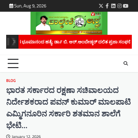
Skip
Sun, Aug 9, 2026
Twitter
Facebook
LinkedIn
Instagra
youtu
to
content
ಿ. ಆರ್.ಅಂಬೇಡ್ಕರ್ ದಲಿತ ಪ್ರಜಾ ಸಂಘದಿಂದ ರಾಜ್ಯಪಾಲರಿಗೆ ಮನವಿ..
ಮಾನವ
BLOG
ಭಾರತ ಸರ್ಕಾರದ ರಕ್ಷಣಾ ಸಚಿವಾಲಯದ
ನಿರ್ದೇಶಕರಾದ ಪವನ್ ಕುಮಾರ್ ಮಾಲಪಾಟಿ
ಎಮ್ಮಿಗನೂರಿನ ಸರ್ಕಾರಿ ಶತಮಾನ ಶಾಲೆಗೆ
ಭೇಟಿ…
January 12, 2026