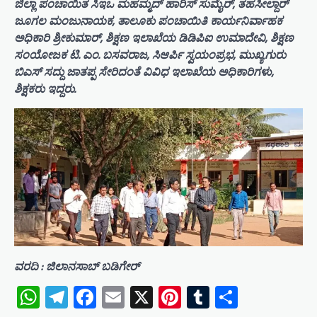
ಜಿಲ್ಲಾ ಪಂಚಾಯಿತ ಸಿಇಒ ಮಹಮ್ಮದ್‌ ಹಾರಿಸ್‌ ಸುಮೈರ್‌, ತಹಸೀಲ್ದಾರ್
ಜೂಗಲ ಮಂಜುನಾಯಕ, ತಾಲೂಕು ಪಂಚಾಯಿತಿ ಕಾರ್ಯನಿರ್ವಾಹಕ
ಅಧಿಕಾರಿ ಶ್ರೀಕುಮಾರ್, ಶಿಕ್ಷಣ ಇಲಾಖೆಯ ಡಿಡಿಪಿಐ ಉಮಾದೇವಿ, ಶಿಕ್ಷಣ
ಸಂಯೋಜಕ ಟಿ. ಎಂ. ಬಸವರಾಜ, ಸಿಆರ್ಪಿ ಸ್ವಯಂಪ್ರಭ, ಮುಖ್ಯಗುರು
ಬಿಎಸ್ ಸದ್ದು ಜಾತಪ್ಪ ಸೇರಿದಂತೆ ವಿವಿಧ ಇಲಾಖೆಯ ಅಧಿಕಾರಿಗಳು,
ಶಿಕ್ಷಕರು ಇದ್ದರು.
ವರದಿ : ಜಿಲಾನಸಾಬ್ ಬಡಿಗೇರ್
WhatsApp
Telegram
Facebook
Email
X
Pinterest
Tumblr
Share