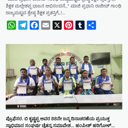
ಶಿಕ್ಷಕ ಮಲ್ಲೇಶಪ್ಪ ಭಾಜನ ಅಭಿನಂದನೆ,,* ಮಾಜಿ ಪ್ರಧಾನಿ ರಾಜೀವ್ ಗಾಂಧಿ
ರಾಜ್ಯಮಟ್ಟದ ಶ್ರೇಷ್ಠ ಶಿಕ್ಷಕ ಪ್ರಶಸ್ತಿಗೆ,,!…
WhatsApp
Telegram
Facebook
Email
X
Pinterest
Tumblr
Share
ಪ್ರೊಫೆಸರ. ಬಿ ಕೃಷ್ಣಪ್ಪ ಅವರ 88ನೇ ಜನ್ಮ ದಿನಾಚರಣೆಯ ಪ್ರಯುಕ್ತ
ಸ್ವಾಭಿಮಾನ ಸಂಘರ್ಷ ಚೈತನ್ಯ ಸಮಾವೇಶ… ಹಂಪೀಶ್ ಹರಿಗೋಳ್…