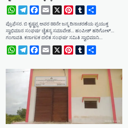
WhatsApp
Telegram
Facebook
Email
X
Pinterest
Tumblr
Share
ಪ್ರೊಫೆಸರ. ಬಿ ಕೃಷ್ಣಪ್ಪ ಅವರ 88ನೇ ಜನ್ಮ ದಿನಾಚರಣೆಯ ಪ್ರಯುಕ್ತ
ಸ್ವಾಭಿಮಾನ ಸಂಘರ್ಷ ಚೈತನ್ಯ ಸಮಾವೇಶ… ಹಂಪೀಶ್ ಹರಿಗೋಳ್…
ಗಂಗಾವತಿ. ಕರ್ನಾಟಕ ದಲಿತ ಸಂಘರ್ಷ ಸಮಿತಿ ಸ್ವಾಭಿಮಾನಿ…
WhatsApp
Telegram
Facebook
Email
X
Pinterest
Tumblr
Share