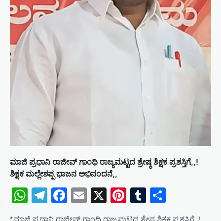
n
ಮಾಜಿ ಪ್ರಧಾನಿ ರಾಜೀವ್ ಗಾಂಧಿ ರಾಜ್ಯಮಟ್ಟದ ಶ್ರೇಷ್ಠ ಶಿಕ್ಷಕ ಪ್ರಶಸ್ತಿಗೆ,,!
ಶಿಕ್ಷಕ ಮಲ್ಲೇಶಪ್ಪ ಭಾಜನ ಅಭಿನಂದನೆ,,
WhatsApp
Telegram
Facebook
Email
X
Pinterest
Tumblr
Share
*ಮಾಜಿ ಪ್ರಧಾನಿ ರಾಜೀವ್ ಗಾಂಧಿ ರಾಜ್ಯಮಟ್ಟದ ಶ್ರೇಷ್ಠ ಶಿಕ್ಷಕ ಪ್ರಶಸ್ತಿಗೆ,,!