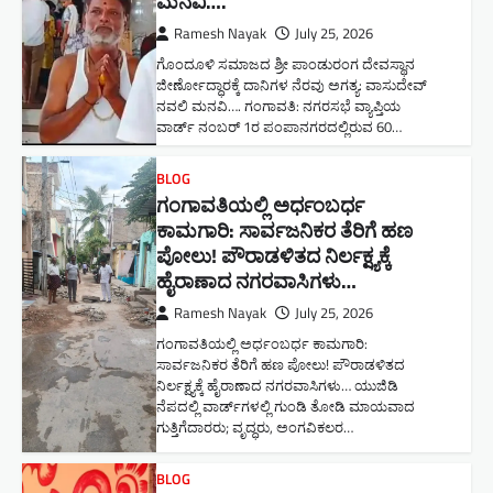
ಮನವಿ​….
Ramesh Nayak
July 25, 2026
ಗೊಂದೂಳಿ ಸಮಾಜದ ಶ್ರೀ ಪಾಂಡುರಂಗ ದೇವಸ್ಥಾನ
ಜೀರ್ಣೋದ್ಧಾರಕ್ಕೆ ದಾನಿಗಳ ನೆರವು ಅಗತ್ಯ: ವಾಸುದೇವ್
ನವಲಿ ಮನವಿ​…. ಗಂಗಾವತಿ: ​ನಗರಸಭೆ ವ್ಯಾಪ್ತಿಯ
ವಾರ್ಡ್ ನಂಬರ್ 1ರ ಪಂಪಾನಗರದಲ್ಲಿರುವ 60…
BLOG
ಗಂಗಾವತಿಯಲ್ಲಿ ಅರ್ಧಂಬರ್ಧ
ಕಾಮಗಾರಿ: ಸಾರ್ವಜನಿಕರ ತೆರಿಗೆ ಹಣ
ಪೋಲು! ಪೌರಾಡಳಿತದ ನಿರ್ಲಕ್ಷ್ಯಕ್ಕೆ
ಹೈರಾಣಾದ ನಗರವಾಸಿಗಳು​…
Ramesh Nayak
July 25, 2026
ಗಂಗಾವತಿಯಲ್ಲಿ ಅರ್ಧಂಬರ್ಧ ಕಾಮಗಾರಿ:
ಸಾರ್ವಜನಿಕರ ತೆರಿಗೆ ಹಣ ಪೋಲು! ಪೌರಾಡಳಿತದ
ನಿರ್ಲಕ್ಷ್ಯಕ್ಕೆ ಹೈರಾಣಾದ ನಗರವಾಸಿಗಳು​… ಯುಜಿಡಿ
ನೆಪದಲ್ಲಿ ವಾರ್ಡ್‌ಗಳಲ್ಲಿ ಗುಂಡಿ ತೋಡಿ ಮಾಯವಾದ
ಗುತ್ತಿಗೆದಾರರು; ವೃದ್ಧರು, ಅಂಗವಿಕಲರ…
BLOG