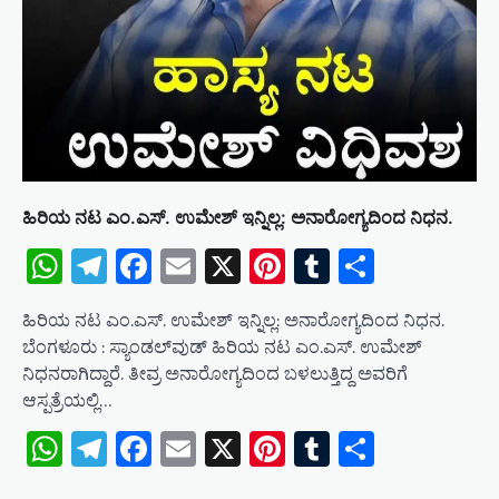
ಹಿರಿಯ ನಟ ಎಂ.ಎಸ್. ಉಮೇಶ್ ಇನ್ನಿಲ್ಲ: ಅನಾರೋಗ್ಯದಿಂದ ನಿಧನ.
WhatsApp
Telegram
Facebook
Email
X
Pinterest
Tumblr
Share
ಹಿರಿಯ ನಟ ಎಂ.ಎಸ್. ಉಮೇಶ್ ಇನ್ನಿಲ್ಲ: ಅನಾರೋಗ್ಯದಿಂದ ನಿಧನ.
ಬೆಂಗಳೂರು : ಸ್ಯಾಂಡಲ್​ವುಡ್ ಹಿರಿಯ ನಟ ಎಂ.ಎಸ್. ಉಮೇಶ್
ನಿಧನರಾಗಿದ್ದಾರೆ. ತೀವ್ರ ಅನಾರೋಗ್ಯದಿಂದ ಬಳಲುತ್ತಿದ್ದ ಅವರಿಗೆ
ಆಸ್ಪತ್ರೆಯಲ್ಲಿ…
WhatsApp
Telegram
Facebook
Email
X
Pinterest
Tumblr
Share