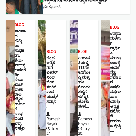
ಅನ್ನದಾತ ರೈತ ಸಂಘದ ಕೊಪ್ಪಳ ಜಿಲ್ಲಾಧ್ಯಕ್ಷರಾಗಿ
ನೂತನವಾಗಿ…
BLOG
BLOG
ತಾಂಡಾ
ಉತ್ತಮ
ದ
ಮಳೆಗಾ
ಹೆಮ್ಮೆ
ಗಿ
ಯ
ಪ್ರಾರ್ಥಿ
ಸಾಧಕ
BLOG
BLOG
ಸಿ
ಡಾ.
ಕನ್ನಡ
ಗಂಗಾವ
ಮಂತ್ರಾ
ತೇಜು
ಅಸ್ಮಿತೆ
ತಿಯಲ್ಲಿ
ಲಯಕ್ಕೆ
ನಾಯ್ಕ್
ಗಾಗಿ
113ನೇ
ಆರ್ಯ
ಅವರಿಗೆ
ಬೀದರ್
ಕವಿಗೋ
ವೈಶ್ಯ
ಶ್ರೀ
ನಿಂದ
ಷ್ಠಿ ಮತ್ತು
ಸಮಾಜ
ಸೇವಾ
ಬೆಂಗ
‘ನೂ
ದ
ಲಾಲ್
ಳೂರಿಗೆ
ರೊಂದು
ಐದನೇ
ಮಹಾ
ಪಾದ
ಹೆಜ್ಜೆಗ
ವರ್ಷದ
ರಾಜ
ಯಾತ್ರೆಗೆ
ಳು’ ಕೃತಿ
ಪಾದ
ಕಟ್ಟಡ
ಸನ್ಮಾನ
ಲೋಕಾ
ಯಾತ್ರೆ:
ಕಾರ್ಮಿ
…
ರ್ಪಣೆ…
ಅಧ್ಯಕ್ಷ
ಕ
ದರೋ
ಸಂಘ
ಜಿ
ದಿಂದ
Ramesh
Ramesh
ನಾಗರಾ
ಭವ್ಯ
Nayak
Nayak
ಜ ಶ್ರೇಷ್ಠಿ ​
ಸನ್ಮಾನ
July
July
….
….
21,
20,