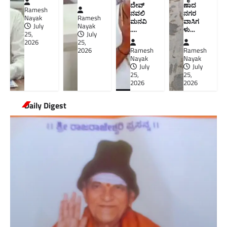
ದೇವ್
ಣಾದ
Ramesh
ನವಲಿ
ನಗರ
Nayak
Ramesh
ಮನವಿ​
ವಾಸಿಗ
July
Nayak
….
ಳು​…
25,
July
2026
25,
2026
Ramesh
Ramesh
Nayak
Nayak
July
July
25,
25,
2026
2026
Daily Digest