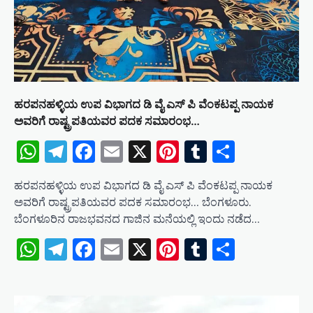
ಹರಪನಹಳ್ಳಿಯ ಉಪ ವಿಭಾಗದ ಡಿ ವೈ ಎಸ್ ಪಿ ವೆಂಕಟಪ್ಪ ನಾಯಕ
ಅವರಿಗೆ ರಾಷ್ಟ್ರಪತಿಯವರ ಪದಕ ಸಮಾರಂಭ…
WhatsApp
Telegram
Facebook
Email
X
Pinterest
Tumblr
Share
ಹರಪನಹಳ್ಳಿಯ ಉಪ ವಿಭಾಗದ ಡಿ ವೈ ಎಸ್ ಪಿ ವೆಂಕಟಪ್ಪ ನಾಯಕ
ಅವರಿಗೆ ರಾಷ್ಟ್ರಪತಿಯವರ ಪದಕ ಸಮಾರಂಭ… ಬೆಂಗಳೂರು.
ಬೆಂಗಳೂರಿನ ರಾಜಭವನದ ಗಾಜಿನ ಮನೆಯಲ್ಲಿ ಇಂದು ನಡೆದ…
WhatsApp
Telegram
Facebook
Email
X
Pinterest
Tumblr
Share