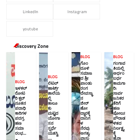
LinkedIn
Instagram
youtube
Discovery Zone
BLOG
BLOG
ಗೊಂ
ಗಂಗಾವ
ದೂಳಿ
ತಿಯಲ್ಲಿ
ಸಮಾಜ
ಅರ್ಧಂ
BLOG
ದ ಶ್ರೀ
ಬರ್ಧ
BLOG
ಲಿಟಲ್
ಪಾಂಡು
ಕಾಮಗಾ
ಇಳಕಲ್
ಹಾರ್ಟ್ಸ್
ರಂಗ
ರಿ:
ರೋಟ
ಶಾಲೆಯ
ದೇವಸ್ಥಾ
ಸಾರ್ವ
ರಿ ಕ್ಲಬ್
ಲ್ಲಿ
ನ
ಜನಿಕರ
ನೂತನ‌
ತಾಲೂ
ಜೀರ್
ತೆರಿಗೆ
ಪದಾಧಿ
ಕು
ಣೋ
ಹಣ
ಕಾರಿಗಳ
ಮಟ್ಟದ
ದ್ಧಾರಕ್ಕೆ
ಪೋಲು!
ಪದಗ್ರ
ಯೋಗಾ
ದಾನಿಗ
ಪೌರಾಡ
ಹಣ
ಸನ
ಳ
ಳಿತದ
ಸಮಾ
ಸ್ಪರ್ಧೆ
ನೆರವು
ನಿರ್ಲಕ್ಷ್ಯ
ರಂಭ…
ಯಶಸ್ವಿ
ಅಗತ್ಯ:
ಕ್ಕೆ
….
ವಾಸು
ಹೈರಾ