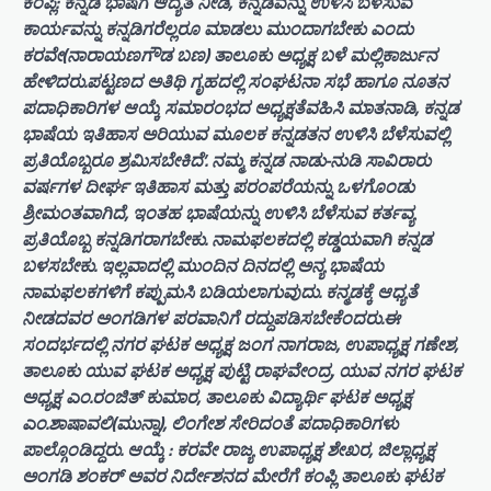
ಕಂಪ್ಲಿ: ಕನ್ನಡ ಭಾಷೆಗೆ ಆದ್ಯತೆ ನೀಡಿ, ಕನ್ನಡವನ್ನು ಉಳಿಸಿ ಬೆಳೆಸುವ
ಕಾರ್ಯವನ್ನು ಕನ್ನಡಿಗರೆಲ್ಲರೂ ಮಾಡಲು ಮುಂದಾಗಬೇಕು ಎಂದು
ಕರವೇ(ನಾರಾಯಣಗೌಡ ಬಣ) ತಾಲೂಕು ಅಧ್ಯಕ್ಷ ಬಳೆ ಮಲ್ಲಿಕಾರ್ಜುನ
ಹೇಳಿದರು.ಪಟ್ಟಣದ ಅತಿಥಿ ಗೃಹದಲ್ಲಿ ಸಂಘಟನಾ ಸಭೆ ಹಾಗೂ ನೂತನ
ಪದಾಧಿಕಾರಿಗಳ ಆಯ್ಕೆ ಸಮಾರಂಭದ ಅಧ್ಯಕ್ಷತೆವಹಿಸಿ ಮಾತನಾಡಿ, ಕನ್ನಡ
ಭಾಷೆಯ ಇತಿಹಾಸ ಅರಿಯುವ ಮೂಲಕ ಕನ್ನಡತನ ಉಳಿಸಿ ಬೆಳೆಸುವಲ್ಲಿ
ಪ್ರತಿಯೊಬ್ಬರೂ ಶ್ರಮಿಸಬೇಕಿದೆ’. ನಮ್ಮ ಕನ್ನಡ ನಾಡು-ನುಡಿ ಸಾವಿರಾರು
ವರ್ಷಗಳ ದೀರ್ಘ ಇತಿಹಾಸ ಮತ್ತು ಪರಂಪರೆಯನ್ನು ಒಳಗೊಂಡು
ಶ್ರೀಮಂತವಾಗಿದೆ, ಇಂತಹ ಭಾಷೆಯನ್ನು ಉಳಿಸಿ ಬೆಳೆಸುವ ಕರ್ತವ್ಯ
ಪ್ರತಿಯೊಬ್ಬ ಕನ್ನಡಿಗರಾಗಬೇಕು. ನಾಮಫಲಕದಲ್ಲಿ ಕಡ್ಡಯವಾಗಿ ಕನ್ನಡ
ಬಳಸಬೇಕು. ಇಲ್ಲವಾದಲ್ಲಿ ಮುಂದಿನ ದಿನದಲ್ಲಿ ಅನ್ಯ ಭಾಷೆಯ
ನಾಮಫಲಕಗಳಿಗೆ ಕಪ್ಪುಮಸಿ ಬಡಿಯಲಾಗುವುದು. ಕನ್ಮಡಕ್ಕೆ ಆಧ್ಯತೆ
ನೀಡದವರ ಅಂಗಡಿಗಳ ಪರವಾನಿಗೆ ರದ್ದುಪಡಿಸಬೇಕೆಂದರು.ಈ
ಸಂದರ್ಭದಲ್ಲಿ ನಗರ ಘಟಕ ಅಧ್ಯಕ್ಷ ಜಂಗ ನಾಗರಾಜ, ಉಪಾಧ್ಯಕ್ಷ ಗಣೇಶ,
ತಾಲೂಕು ಯುವ ಘಟಕ ಅಧ್ಯಕ್ಷ ಪುಟ್ಟಿ ರಾಘವೇಂದ್ರ, ಯುವ ನಗರ ಘಟಕ
ಅಧ್ಯಕ್ಷ ಎಂ.ರಂಜಿತ್ ಕುಮಾರ, ತಾಲೂಕು ವಿದ್ಯಾರ್ಥಿ ಘಟಕ ಅಧ್ಯಕ್ಷ
ಎಂ.ಶಾಷಾವಲಿ(ಮುನ್ನಾ), ಲಿಂಗೇಶ ಸೇರಿದಂತೆ ಪದಾಧಿಕಾರಿಗಳು
ಪಾಲ್ಗೊಂಡಿದ್ದರು. ಆಯ್ಕೆ : ಕರವೇ ರಾಜ್ಯ ಉಪಾಧ್ಯಕ್ಷ ಶೇಖರ, ಜಿಲ್ಲಾಧ್ಯಕ್ಷ
ಅಂಗಡಿ ಶಂಕರ್ ಅವರ ನಿರ್ದೇಶನದ ಮೇರೆಗೆ ಕಂಪ್ಲಿ ತಾಲೂಕು ಘಟಕ