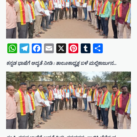
WhatsApp
Telegram
Facebook
Email
X
Pinterest
Tumblr
Share
ಕನ್ನಡ ಭಾಷೆಗೆ ಆದ್ಯತೆ ನೀಡಿ : ತಾಲೂಕಾಧ್ಯಕ್ಷ ಬಳೆ ಮಲ್ಲಿಕಾರ್ಜುನ…