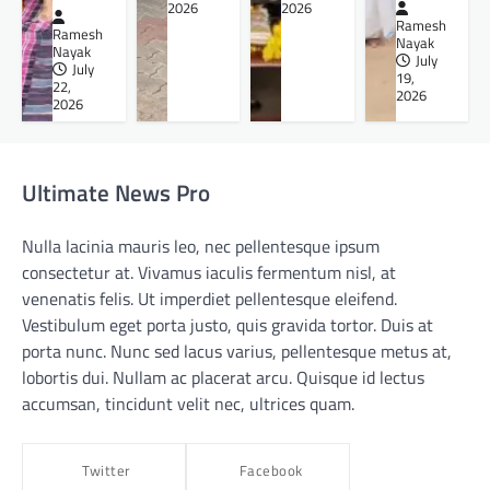
2026
2026
Ramesh
Ramesh
Nayak
Nayak
July
July
19,
22,
2026
2026
Ultimate News Pro
Nulla lacinia mauris leo, nec pellentesque ipsum
consectetur at. Vivamus iaculis fermentum nisl, at
venenatis felis. Ut imperdiet pellentesque eleifend.
Vestibulum eget porta justo, quis gravida tortor. Duis at
porta nunc. Nunc sed lacus varius, pellentesque metus at,
lobortis dui. Nullam ac placerat arcu. Quisque id lectus
accumsan, tincidunt velit nec, ultrices quam.
Twitter
Facebook