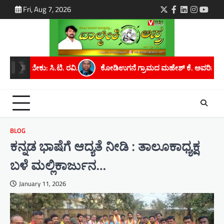
Skip
Fri, Aug 7, 2026
Twitter
Facebook
LinkedIn
Instagra
youtu
to
content
ಕೋಡಿಉಗನೆ ಗ್ರಾಮದ ಮಹೇಶ್ ಕೆ. ಅವರಿಗೆ ಮೈಸೂರು ವಿಶ್ವವಿದ್ಯಾನಿಲಯದಿಂದ ಪಿಎಚ್
BLOG
ಕನ್ನಡ ಭಾಷೆಗೆ ಆದ್ಯತೆ ನೀಡಿ : ತಾಲೂಕಾಧ್ಯಕ್ಷ
ಬಳೆ ಮಲ್ಲಿಕಾರ್ಜುನ…
January 11, 2026