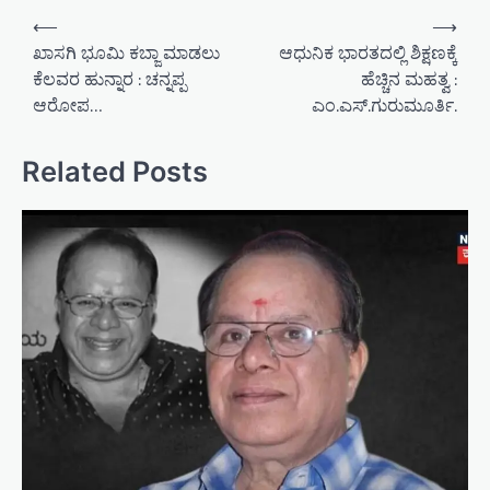
P
⟵
⟶
o
ಖಾಸಗಿ ಭೂಮಿ ಕಬ್ಜಾ ಮಾಡಲು
ಆಧುನಿಕ ಭಾರತದಲ್ಲಿ ಶಿಕ್ಷಣಕ್ಕೆ
ಕೆಲವರ ಹುನ್ನಾರ : ಚನ್ನಪ್ಪ
ಹೆಚ್ಚಿನ ಮಹತ್ವ :
s
ಆರೋಪ…
ಎಂ.ಎಸ್.ಗುರುಮೂರ್ತಿ.
t
n
Related Posts
a
v
i
g
a
t
i
o
n