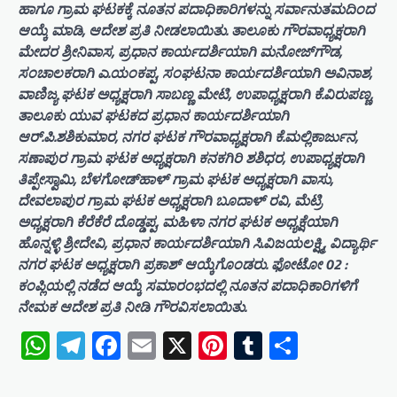
ಹಾಗೂ ಗ್ರಾಮ ಘಟಕಕ್ಕೆ ನೂತನ ಪದಾಧಿಕಾರಿಗಳನ್ನು ಸರ್ವಾನುತಮದಿಂದ
ಆಯ್ಕೆ ಮಾಡಿ, ಆದೇಶ ಪ್ರತಿ ನೀಡಲಾಯಿತು. ತಾಲೂಕು ಗೌರವಾಧ್ಯಕ್ಷರಾಗಿ
ಮೇದರ ಶ್ರೀನಿವಾಸ, ಪ್ರಧಾನ ಕಾರ್ಯದರ್ಶಿಯಾಗಿ ಮನೋಜ್‌ಗೌಡ,
ಸಂಚಾಲಕರಾಗಿ ಎ.ಯಂಕಪ್ಪ, ಸಂಘಟನಾ ಕಾರ್ಯದರ್ಶಿಯಾಗಿ ಅವಿನಾಶ,
ವಾಣಿಜ್ಯ ಘಟಕ ಅಧ್ಯಕ್ಷರಾಗಿ ಸಾಬಣ್ಣ ಮೇಟಿ, ಉಪಾಧ್ಯಕ್ಷರಾಗಿ ಕೆ.ವಿರುಪಣ್ಣ,
ತಾಲೂಕು ಯುವ ಘಟಕದ ಪ್ರಧಾನ ಕಾರ್ಯದರ್ಶಿಯಾಗಿ
ಆರ್.ಪಿ.ಶಶಿಕುಮಾರ, ನಗರ ಘಟಕ ಗೌರವಾಧ್ಯಕ್ಷರಾಗಿ ಕೆ.ಮಲ್ಲಿಕಾರ್ಜುನ,
ಸಣಾಪುರ ಗ್ರಾಮ ಘಟಕ ಅಧ್ಯಕ್ಷರಾಗಿ ಕನಕಗಿರಿ ಶಶಿಧರ, ಉಪಾಧ್ಯಕ್ಷರಾಗಿ
ತಿಪ್ಪೇಸ್ವಾಮಿ, ಬೆಳಗೋಡ್‌ಹಾಳ್ ಗ್ರಾಮ ಘಟಕ ಅಧ್ಯಕ್ಷರಾಗಿ ವಾಸು,
ದೇವಲಾಪುರ ಗ್ರಾಮ ಘಟಕ ಅಧ್ಯಕ್ಷರಾಗಿ ಬೂದಾಳ್ ರವಿ, ಮೆಟ್ರಿ
ಅಧ್ಯಕ್ಷರಾಗಿ ಕೆರೆಕೆರೆ ದೊಡ್ಡಪ್ಪ, ಮಹಿಳಾ ನಗರ ಘಟಕ ಅಧ್ಯಕ್ಷೆಯಾಗಿ
ಹೊನ್ನಳ್ಳಿ ಶ್ರೀದೇವಿ, ಪ್ರಧಾನ ಕಾರ್ಯದರ್ಶಿಯಾಗಿ ಸಿ.ವಿಜಯಲಕ್ಷ್ಮಿ, ವಿದ್ಯಾರ್ಥಿ
ನಗರ ಘಟಕ ಅಧ್ಯಕ್ಷರಾಗಿ ಪ್ರಕಾಶ್ ಆಯ್ಕೆಗೊಂಡರು. ಫೋಟೋ 02 :
ಕಂಪ್ಲಿಯಲ್ಲಿ ನಡೆದ ಆಯ್ಕೆ ಸಮಾರಂಭದಲ್ಲಿ ನೂತನ ಪದಾಧಿಕಾರಿಗಳಿಗೆ
ನೇಮಕ ಆದೇಶ ಪ್ರತಿ ನೀಡಿ ಗೌರವಿಸಲಾಯಿತು.
WhatsApp
Telegram
Facebook
Email
X
Pinterest
Tumblr
Share