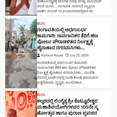
ಜೀರ್ಣೋದ್ಧಾರಕ್ಕೆ ದಾನಿಗಳ ನೆರವು ಅಗತ್ಯ: ವಾಸುದೇವ್
ನವಲಿ ಮನವಿ​…. ಗಂಗಾವತಿ: ​ನಗರಸಭೆ ವ್ಯಾಪ್ತಿಯ
ವಾರ್ಡ್ ನಂಬರ್ 1ರ ಪಂಪಾನಗರದಲ್ಲಿರುವ 60…
BLOG
ಗಂಗಾವತಿಯಲ್ಲಿ ಅರ್ಧಂಬರ್ಧ
ಕಾಮಗಾರಿ: ಸಾರ್ವಜನಿಕರ ತೆರಿಗೆ ಹಣ
ಪೋಲು! ಪೌರಾಡಳಿತದ ನಿರ್ಲಕ್ಷ್ಯಕ್ಕೆ
ಹೈರಾಣಾದ ನಗರವಾಸಿಗಳು​…
Ramesh Nayak
July 25, 2026
ಗಂಗಾವತಿಯಲ್ಲಿ ಅರ್ಧಂಬರ್ಧ ಕಾಮಗಾರಿ:
ಸಾರ್ವಜನಿಕರ ತೆರಿಗೆ ಹಣ ಪೋಲು! ಪೌರಾಡಳಿತದ
ನಿರ್ಲಕ್ಷ್ಯಕ್ಕೆ ಹೈರಾಣಾದ ನಗರವಾಸಿಗಳು​… ಯುಜಿಡಿ
ನೆಪದಲ್ಲಿ ವಾರ್ಡ್‌ಗಳಲ್ಲಿ ಗುಂಡಿ ತೋಡಿ ಮಾಯವಾದ
ಗುತ್ತಿಗೆದಾರರು; ವೃದ್ಧರು, ಅಂಗವಿಕಲರ…
BLOG
ಕಲ್ಮಠದಲ್ಲಿ ಲಿಂಗೈಕ್ಯ ಶ್ರೀ ಕೊಟ್ಟೂರೇಶ್ವರ
ಮಹಾಶಿವಯೋಗಿಗಳವರ 105ನೇ ಸ್ಮ
ರ್ಣೋತ್ಸವ ಹಾಗೂ ಪುರಾಣ ಪ್ರವಚನ