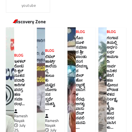
youtube
Discovery Zone
BLOG
BLOG
ಗೊಂ
ಗಂಗಾವ
ದೂಳಿ
ತಿಯಲ್ಲಿ
ಸಮಾಜ
ಅರ್ಧಂ
BLOG
ದ ಶ್ರೀ
ಬರ್ಧ
BLOG
ಲಿಟಲ್
ಪಾಂಡು
ಕಾಮಗಾ
ಇಳಕಲ್
ಹಾರ್ಟ್ಸ್
ರಂಗ
ರಿ:
ರೋಟ
ಶಾಲೆಯ
ದೇವಸ್ಥಾ
ಸಾರ್ವ
ರಿ ಕ್ಲಬ್
ಲ್ಲಿ
ನ
ಜನಿಕರ
ನೂತನ‌
ತಾಲೂ
ಜೀರ್
ತೆರಿಗೆ
ಪದಾಧಿ
ಕು
ಣೋ
ಹಣ
ಕಾರಿಗಳ
ಮಟ್ಟದ
ದ್ಧಾರಕ್ಕೆ
ಪೋಲು!
ಪದಗ್ರ
ಯೋಗಾ
ದಾನಿಗ
ಪೌರಾಡ
ಹಣ
ಸನ
ಳ
ಳಿತದ
ಸಮಾ
ಸ್ಪರ್ಧೆ
ನೆರವು
ನಿರ್ಲಕ್ಷ್ಯ
ರಂಭ…
ಯಶಸ್ವಿ
ಅಗತ್ಯ:
ಕ್ಕೆ
….
ವಾಸು
ಹೈರಾ
ದೇವ್
ಣಾದ
Ramesh
ನವಲಿ
ನಗರ
Nayak
Ramesh
ಮನವಿ​
ವಾಸಿಗ
July
Nayak
….
ಳು​…
25,
July