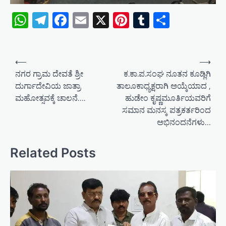
WhatsApp
Telegram
Facebook
Email
X
Pinterest
Tumblr
Share
P
⟵
⟶
o
ನಗರ ಗ್ರಾಮ ದೇವತೆ ಶ್ರೀ
ಕ.ಕಾ.ಪ.ಸಂಘ ನೂತನ ಕೂಡ್ಲಿಗಿ
ದುರ್ಗಾದೇವಿಯ ಜಾತ್ರಾ
ತಾಲೂಕಾಧ್ಯಕ್ಷರಾಗಿ ಅಯ್ಕೆಯಾದ ,
s
ಮಹೋತ್ಸವಕ್ಕೆ ಚಾಲನೆ….
ಹುಡೇಂ ಕೃಷ್ಣಮೂರ್ತಿಯವರಿಗೆ
t
ಸಮಾನ ಮನಸ್ಕ ಪತ್ರಕರ್ತರಿಂದ
n
ಅಭಿನಂದನೆಗಳು…
a
v
Related Posts
i
g
a
t