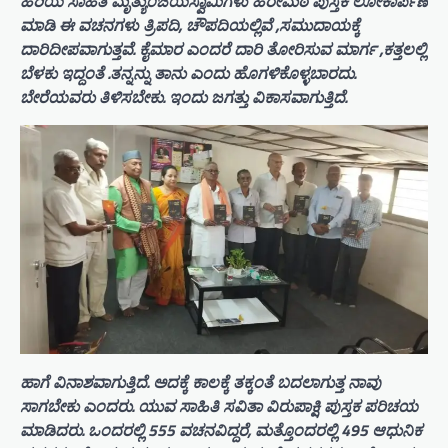
ಹಿರಿಯ ಸಾಹಿತಿ ಮೃತ್ಯುಂಜಯಸ್ವಾಮಿಗಳು ಹಿರೇಮಠ ಪುಸ್ತಕ ಲೋಕಾರ್ಪಣೆ
ಮಾಡಿ ಈ ವಚನಗಳು ತ್ರಿಪದಿ, ಚೌಪದಿಯಲ್ಲಿವೆ ,ಸಮುದಾಯಕ್ಕೆ
ದಾರಿದೀಪವಾಗುತ್ತವೆ. ಕೈಮಾರ ಎಂದರೆ ದಾರಿ ತೋರಿಸುವ ಮಾರ್ಗ ,ಕತ್ತಲಲ್ಲಿ
ಬೆಳಕು ಇದ್ದಂತೆ .ತನ್ನನ್ನು ತಾನು ಎಂದು ಹೊಗಳಿಕೊಳ್ಳಬಾರದು.
ಬೇರೆಯವರು ತಿಳಿಸಬೇಕು. ಇಂದು ಜಗತ್ತು ವಿಕಾಸವಾಗುತ್ತಿದೆ.
ಹಾಗೆ ವಿನಾಶವಾಗುತ್ತಿದೆ. ಅದಕ್ಕೆ ಕಾಲಕ್ಕೆ ತಕ್ಕಂತೆ ಬದಲಾಗುತ್ತ ನಾವು
ಸಾಗಬೇಕು ಎಂದರು. ಯುವ ಸಾಹಿತಿ ಸವಿತಾ ವಿರುಪಾಕ್ಷಿ ಪುಸ್ತಕ ಪರಿಚಯ
ಮಾಡಿದರು. ಒಂದರಲ್ಲಿ 555 ವಚನವಿದ್ದರೆ, ಮತ್ತೊಂದರಲ್ಲಿ 495 ಆಧುನಿಕ