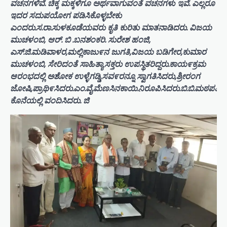
ವಚನಗಳಿವೆ. ಚಿಕ್ಕ ಮಕ್ಕಳಿಗೂ ಅರ್ಥವಾಗುವಂತೆ ವಚನಗಳು ಇವೆ. ಎಲ್ಲರೂ
ಇದರ ಸದುಪಯೋಗ ಪಡಿಸಿಕೊಳ್ಳಬೇಕು
ಎಂದರು.ಸ.ರಾ.ಸುಳಕೂಡೆಯವರು ಕೃತಿ ಕುರಿತು ಮಾತನಾಡಿದರು. ವಿಜಯ
ಮುಚಳಂಬಿ, ಆರ್. ಬಿ .ಬನಶಂಕರಿ. ಸುರೇಶ ಹಂಜಿ,
ಎಸ್.ಜಿ.ಮಡಿವಾಳರ,ಮಲ್ಲಿಕಾಜು೯ನ ಜುಗತಿ,ವಿಜಯ ಬಡಿಗೇರ,ಕುಮಾರ
ಮುಚಳಂಬಿ, ಸೇರಿದಂತೆ ಸಾಹಿತ್ಯಾಸಕ್ತರು ಉಪಸ್ಥಿತರಿದ್ದರು.ಕಾಯ೯ಕ್ರಮ
ಆರಂಭದಲ್ಲಿ ಅಶೋಕ ಉಳ್ಳೆಗಡ್ಡಿ,ಸವ೯ರನ್ನೂ ಸ್ವಾಗತಿಸಿದರು,ಶ್ರೀರಂಗ
ಜೋಷಿ,ಪ್ರಾಥಿ೯ಸಿದರು.ಎಂ.ವೈ.ಮೆಣಸಿನಕಾಯಿ.ನಿರೂಪಿಸಿದರು.ಬಿ.ಬಿ.ಮಠಪತಿ
ಕೊನೆಯಲ್ಲಿ ವಂದಿಸಿದರು. ಜಿ