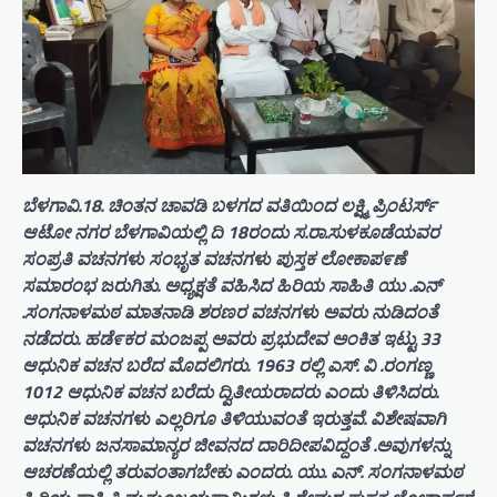
ಬೆಳಗಾವಿ.18. ಚಿಂತನ ಚಾವಡಿ ಬಳಗದ ವತಿಯಿಂದ ಲಕ್ಷ್ಮಿ ಪ್ರಿಂಟರ್ಸ್
ಆಟೋ ನಗರ ಬೆಳಗಾವಿಯಲ್ಲಿ ದಿ 18ರಂದು ಸ.ರಾ.ಸುಳಕೂಡೆಯವರ
ಸಂಪ್ರತಿ ವಚನಗಳು ಸಂಭೃತ ವಚನಗಳು ಪುಸ್ತಕ ಲೋಕಾಪ೯ಣೆ
ಸಮಾರಂಭ ಜರುಗಿತು. ಅಧ್ಯಕ್ಷತೆ ವಹಿಸಿದ ಹಿರಿಯ ಸಾಹಿತಿ ಯು .ಎನ್
.ಸಂಗನಾಳಮಠ ಮಾತನಾಡಿ ಶರಣರ ವಚನಗಳು ಅವರು ನುಡಿದಂತೆ
ನಡೆದರು. ಹಡೆ೯ಕರ ಮಂಜಪ್ಪ ಅವರು ಪ್ರಭುದೇವ ಅಂಕಿತ ಇಟ್ಟು 33
ಆಧುನಿಕ ವಚನ ಬರೆದ ಮೊದಲಿಗರು. 1963 ರಲ್ಲಿ ಎಸ್. ವಿ .ರಂಗಣ್ಣ
1012 ಆಧುನಿಕ ವಚನ ಬರೆದು ದ್ವಿತೀಯರಾದರು ಎಂದು ತಿಳಿಸಿದರು.
ಆಧುನಿಕ ವಚನಗಳು ಎಲ್ಲರಿಗೂ ತಿಳಿಯುವಂತೆ ಇರುತ್ತವೆ. ವಿಶೇಷವಾಗಿ
ವಚನಗಳು ಜನಸಾಮಾನ್ಯರ ಜೀವನದ ದಾರಿದೀಪವಿದ್ದಂತೆ .ಅವುಗಳನ್ನು
ಆಚರಣೆಯಲ್ಲಿ ತರುವಂತಾಗಬೇಕು ಎಂದರು. ಯು. ಎನ್. ಸಂಗನಾಳಮಠ