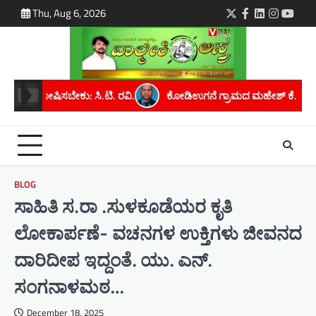
Skip
Thu, Aug 6, 2026
Twitter
Facebook
LinkedIn
Instagra
youtu
to
content
ಕೋಡಿಉಗನೆ ಗ್ರಾಮದ ಮಹೇಶ್ ಕೆ. ಅವರಿಗೆ ಮೈಸೂರು ವಿಶ್ವವಿದ್ಯಾನಿಲಯದಿಂದ
BLOG
ಸಾಹಿತಿ ಸ.ರಾ .ಸುಳಕೂಡೆಯರ ಕೃತಿ
ಲೋಕಾರ್ಪಣೆ- ವಚನಗಳ ಉಕ್ತಿಗಳು ಜೀವನದ
ದಾರಿದೀಪ ಇದ್ದಂತೆ. ಯು. ಎನ್.
ಸಂಗನಾಳಮಠ…
December 18, 2025