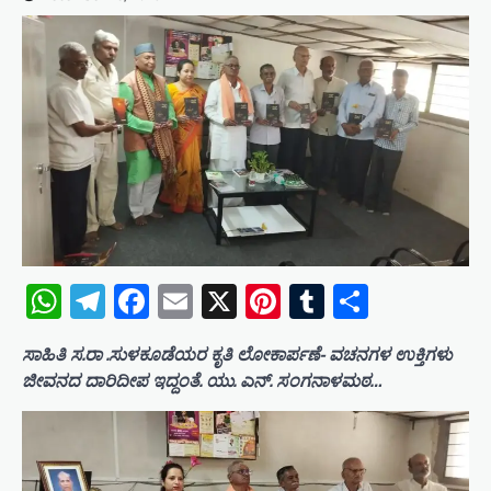
WhatsApp
Telegram
Facebook
Email
X
Pinterest
Tumblr
Share
ಸಾಹಿತಿ ಸ.ರಾ .ಸುಳಕೂಡೆಯರ ಕೃತಿ ಲೋಕಾರ್ಪಣೆ- ವಚನಗಳ ಉಕ್ತಿಗಳು
ಜೀವನದ ದಾರಿದೀಪ ಇದ್ದಂತೆ. ಯು. ಎನ್. ಸಂಗನಾಳಮಠ…