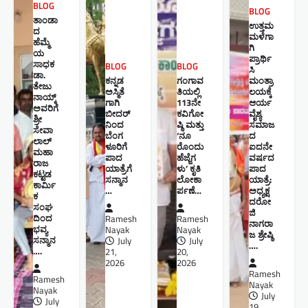
BLOG
BLOG
ತಾಂಡಾ
ಉತ್ತಮ
ದ
ಮಳೆಗಾ
ಹೆಮ್ಮೆ
ಗಿ
ಯ
ಪ್ರಾರ್ಥಿ
ಸಾಧಕ
BLOG
BLOG
ಸಿ
ಡಾ.
ಕನ್ನಡ
ಗಂಗಾವ
ಮಂತ್ರಾ
ತೇಜು
ಅಸ್ಮಿತೆ
ತಿಯಲ್ಲಿ
ಲಯಕ್ಕೆ
ನಾಯ್ಕ್
ಗಾಗಿ
113ನೇ
ಆರ್ಯ
ಅವರಿಗೆ
ಬೀದರ್
ಕವಿಗೋ
ವೈಶ್ಯ
ಶ್ರೀ
ನಿಂದ
ಷ್ಠಿ ಮತ್ತು
ಸಮಾಜ
ಸೇವಾ
ಬೆಂಗ
‘ನೂ
ದ
ಲಾಲ್
ಳೂರಿಗೆ
ರೊಂದು
ಐದನೇ
ಮಹಾ
ಪಾದ
ಹೆಜ್ಜೆಗ
ವರ್ಷದ
ರಾಜ
ಯಾತ್ರೆಗೆ
ಳು’ ಕೃತಿ
ಪಾದ
ಕಟ್ಟಡ
ಸನ್ಮಾನ
ಲೋಕಾ
ಯಾತ್ರೆ:
ಕಾರ್ಮಿ
…
ರ್ಪಣೆ…
ಅಧ್ಯಕ್ಷ
ಕ
ದರೋ
ಸಂಘ
ಜಿ
ದಿಂದ
Ramesh
Ramesh
ನಾಗರಾ
ಭವ್ಯ
Nayak
Nayak
ಜ ಶ್ರೇಷ್ಠಿ ​
ಸನ್ಮಾನ
July
July
….
….
21,
20,
2026
2026
Ramesh
Ramesh
Nayak
Nayak
July
July
19,