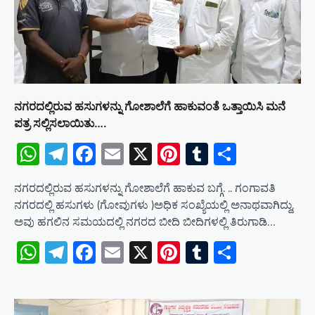
i
o
n
ನಗರದಲ್ಲಿರುವ ಹಸುಗಳನ್ನು ಗೋಶಾಲೆಗೆ ಹಾಕುವಂತೆ ಒತ್ತಾಯಿಸಿ ಮನೆ
ಪತ್ರ ಸಲ್ಲಿಸಲಾಯಿತು….
WhatsApp
Telegram
Facebook
Email
X
Pinterest
Tumblr
Share
ನಗರದಲ್ಲಿರುವ ಹಸುಗಳನ್ನು ಗೋಶಾಲೆಗೆ ಹಾಕುವ ಬಗ್ಗೆ. .. ಗಂಗಾವತಿ
ನಗರದಲ್ಲಿ ಹಸುಗಳು (ಗೋವುಗಳು )ಅಧಿಕ ಸಂಖ್ಯೆಯಲ್ಲಿ ಅನಾಥವಾಗಿದ್ದು,
ಅವು ಹಗಲಿನ ಸಮಯದಲ್ಲಿ ನಗರದ ಬೀದಿ ಬೀದಿಗಳಲ್ಲಿ ತಿರುಗಾಡಿ…
WhatsApp
Telegram
Facebook
Email
X
Pinterest
Tumblr
Share