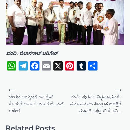
.ವರದಿ : ಜಿಲಾನಸಾಬ್ ಬಡಿಗೇರ್
WhatsApp
Telegram
Facebook
Email
X
Pinterest
Tumblr
Share
P
⟵
⟶
o
ದೇಶದ ಅಭ್ಯುದಕ್ಕೆ ಕಾಂಗ್ರೆಸ್‌
ಕುವೆಂಪುರವರ ವಿಶ್ವಮಾನವತೆ-
ಕೊಡುಗೆ ಅಪಾರ : ಶಾಸಕ ಜೆ. ಎನ್.
ಸಮಾಸಮಾಜ ಸಿದ್ದಾಂತ ಜಗತ್ತಿಗೆ
s
ಗಣೇಶ.
ಮಾದರಿ : ಪ್ರೊ. ಬಿ ಕೆ ರವಿ…
t
n
Related Posts