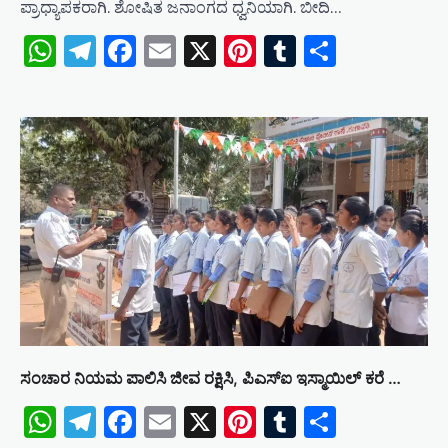
ಪ್ರಾಧ್ಯಾಪಕರಾಗಿ. ಶೋಷಿತ ಜನಾಂಗದ ಧ್ವನಿಯಾಗಿ. ಬೀದಿ…
WhatsApp
Telegram
Facebook
Email
X
Pinterest
Tumblr
Share
ಸಂಚಾರ ನಿಯಮ ಪಾಲಿಸಿ ಜೀವ ರಕ್ಷಿಸಿ, ಪಿಎಸ್ಐ ಇಸ್ಮಾಯಿಲ್ ಕರೆ …
WhatsApp
Telegram
Facebook
Email
X
Pinterest
Tumblr
Share