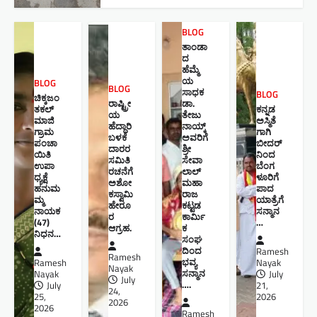
BLOG
ತಾಂಡಾ
ದ
ಹೆಮ್ಮೆ
ಯ
BLOG
BLOG
ಸಾಧಕ
BLOG
ಚಿಕ್ಕಜಂ
ರಾಷ್ಟ್ರೀ
ಡಾ.
ತಕಲ್
ಕನ್ನಡ
ಯ
ತೇಜು
ಮಾಜಿ
ಅಸ್ಮಿತೆ
ಹೆದ್ದಾರಿ
ನಾಯ್ಕ್
ಗ್ರಾಮ
ಗಾಗಿ
ಬಳಕೆ
ಅವರಿಗೆ
ಪಂಚಾ
ಬೀದರ್
ದಾರರ
ಶ್ರೀ
ಯಿತಿ
ನಿಂದ
ಸಮಿತಿ
ಸೇವಾ
ಉಪಾ
ಬೆಂಗ
ರಚನೆಗೆ
ಲಾಲ್
ಧ್ಯಕ್ಷೆ
ಳೂರಿಗೆ
ಅಶೋ
ಮಹಾ
ಹನುಮ
ಪಾದ
ಕಸ್ವಾಮಿ
ರಾಜ
ಮ್ಮ
ಯಾತ್ರೆಗೆ
ಹೇರೂ
ಕಟ್ಟಡ
ನಾಯಕ
ಸನ್ಮಾನ
ರ
ಕಾರ್ಮಿ
(47)
…
ಆಗ್ರಹ.
ಕ
ನಿಧನ…
ಸಂಘ
ದಿಂದ
Ramesh
Ramesh
ಭವ್ಯ
Ramesh
Nayak
Nayak
ಸನ್ಮಾನ
Nayak
July
July
….
July
21,
24,
25,
2026
2026
2026
Ramesh