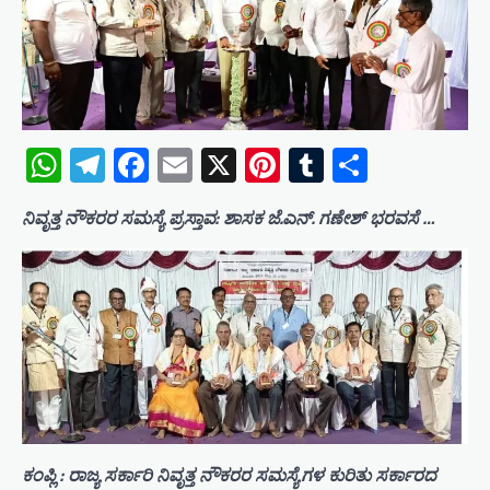
WhatsApp
Telegram
Facebook
Email
X
Pinterest
Tumblr
Share
ನಿವೃತ್ತ ನೌಕರರ ಸಮಸ್ಯೆ ಪ್ರಸ್ತಾವ: ಶಾಸಕ ಜೆ.ಎನ್. ಗಣೇಶ್ ಭರವಸೆ …
ಕಂಪ್ಲಿ : ರಾಜ್ಯ ಸರ್ಕಾರಿ ನಿವೃತ್ತ ನೌಕರರ ಸಮಸ್ಯೆಗಳ ಕುರಿತು ಸರ್ಕಾರದ