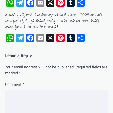
WhatsApp
Telegram
Facebook
Email
X
Pinterest
Tumblr
Share
ತಂದೆಗೆ ಪ್ರಶಸ್ತಿ ಅರ್ಪಿಸಿದ ಪಿಐ ಪ್ರಕಾಶ ಎಲ್. ಮಾಳೆ… 2025ನೇ ಸಾಲಿನ
ಮುಖ್ಯಮಂತ್ರಿ ಚಿನ್ನದ ಪದಕಕ್ಕೆ ಆಯ್ಕೆ – ಏ.2ರಂದು ಬೆಂಗಳೂರುನಲ್ಲಿ
ಪದಕ ಸ್ವೀಕಾರ.. ಗಂಗಾವತಿ: ಗಂಗಾವತಿ…
WhatsApp
Telegram
Facebook
Email
X
Pinterest
Tumblr
Share
Leave a Reply
Your email address will not be published.
Required fields are
marked
*
Comment
*