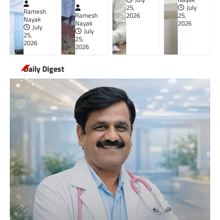
25,
July
Ramesh
Ramesh
2026
25,
Nayak
Nayak
2026
July
July
25,
25,
2026
2026
Daily Digest