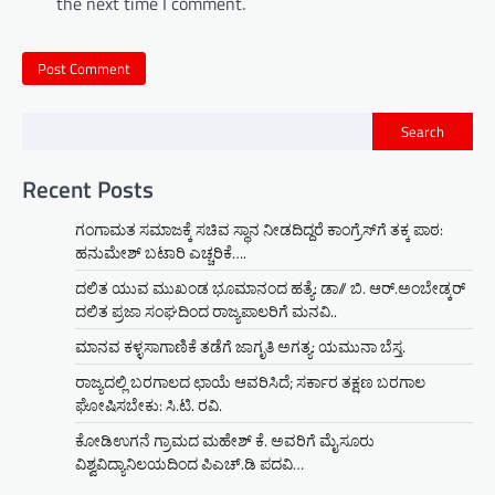
the next time I comment.
Search
Recent Posts
ಗಂಗಾಮತ ಸಮಾಜಕ್ಕೆ ಸಚಿವ ಸ್ಥಾನ ನೀಡದಿದ್ದರೆ ಕಾಂಗ್ರೆಸ್‌ಗೆ ತಕ್ಕ ಪಾಠ:
ಹನುಮೇಶ್ ಬಟಾರಿ ಎಚ್ಚರಿಕೆ….
ದಲಿತ ಯುವ ಮುಖಂಡ ಭೂಮಾನಂದ ಹತ್ಯೆ: ಡಾ// ಬಿ. ಆರ್.ಅಂಬೇಡ್ಕರ್
ದಲಿತ ಪ್ರಜಾ ಸಂಘದಿಂದ ರಾಜ್ಯಪಾಲರಿಗೆ ಮನವಿ..
ಮಾನವ ಕಳ್ಳಸಾಗಾಣಿಕೆ ತಡೆಗೆ ಜಾಗೃತಿ ಅಗತ್ಯ: ಯಮುನಾ ಬೆಸ್ತ.
ರಾಜ್ಯದಲ್ಲಿ ಬರಗಾಲದ ಛಾಯೆ ಆವರಿಸಿದೆ; ಸರ್ಕಾರ ತಕ್ಷಣ ಬರಗಾಲ
ಘೋಷಿಸಬೇಕು: ಸಿ.ಟಿ. ರವಿ.
ಕೋಡಿಉಗನೆ ಗ್ರಾಮದ ಮಹೇಶ್ ಕೆ. ಅವರಿಗೆ ಮೈಸೂರು
ವಿಶ್ವವಿದ್ಯಾನಿಲಯದಿಂದ ಪಿಎಚ್.ಡಿ ಪದವಿ…