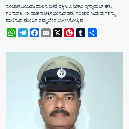
ಸಂಚಾರ ನಿಯಮ ಪಾಲಿಸಿ ಜೀವ ರಕ್ಷಿಸಿ, ಪಿಎಸ್ಐ ಇಸ್ಮಾಯಿಲ್ ಕರೆ …
ಗಂಗಾವತಿ. 28 ವಾಹನ ಚಲಾಯಿಸುವವರು ಸಂಚಾರ ನಿಯಮಗಳನ್ನು
ಪಾಲಿಸುವ ಮೂಲಕ ತಮ್ಮ ಜೀವ ಉಳಿಸಿಕೊಳ್ಳುವ…
WhatsApp
Telegram
Facebook
Email
X
Pinterest
Tumblr
Share