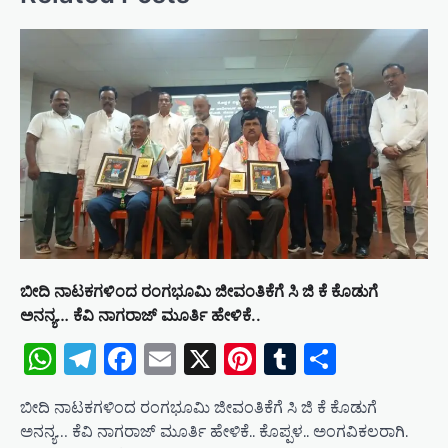
a
v
i
g
a
t
i
o
n
ಬೀದಿ ನಾಟಕಗಳಿಂದ ರಂಗಭೂಮಿ ಜೀವಂತಿಕೆಗೆ ಸಿ ಜಿ ಕೆ ಕೊಡುಗೆ
ಅನನ್ಯ… ಕೆವಿ ನಾಗರಾಜ್ ಮೂರ್ತಿ ಹೇಳಿಕೆ..
WhatsApp
Telegram
Facebook
Email
X
Pinterest
Tumblr
Share
ಬೀದಿ ನಾಟಕಗಳಿಂದ ರಂಗಭೂಮಿ ಜೀವಂತಿಕೆಗೆ ಸಿ ಜಿ ಕೆ ಕೊಡುಗೆ
ಅನನ್ಯ… ಕೆವಿ ನಾಗರಾಜ್ ಮೂರ್ತಿ ಹೇಳಿಕೆ.. ಕೊಪ್ಪಳ.. ಅಂಗವಿಕಲರಾಗಿ.