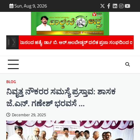
Skip
Sun, Aug 9, 2026
Twitter
Facebook
LinkedIn
Instagra
youtu
to
content
್.ಅಂಬೇಡ್ಕರ್ ದಲಿತ ಪ್ರಜಾ ಸಂಘದಿಂದ ರಾಜ್ಯಪಾಲರಿಗೆ ಮನವಿ..
ಮಾನವ ಕಳ್ಳ
BLOG
ನಿವೃತ್ತ ನೌಕರರ ಸಮಸ್ಯೆ ಪ್ರಸ್ತಾವ: ಶಾಸಕ
ಜೆ.ಎನ್. ಗಣೇಶ್ ಭರವಸೆ …
December 29, 2025