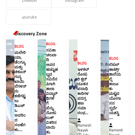
LinkedIn
Instagram
youtube
Discovery Zone
BLOG
BLOG
ಸವಿತಾ
ಮಲೇರಿ
ಚಲವಾ
ಯಾ,
BLOG
ದಿ
ಡೆಂಗ್ಯೂ
BLOG
ಅವರ
ಲಿಟಲ್
ಮತ್ತು
ಹುಟ್ಟುಹ
ಇಳಕಲ್
ಹಾರ್ಟ್ಸ್
ಚಿಕೂನ್
ಬ್ಬದ
ರೋಟ
ಶಾಲೆಯ
ಗುನ್ಯ
ಸವಿನೆನ
ರಿ ಕ್ಲಬ್
ಲ್ಲಿ
ಖಾಯಿ
ಪಿಗಾಗಿ
ನೂತನ‌
ತಾಲೂ
ಲೆಗಳನ್
ಶಾಲಾ
ಪದಾಧಿ
ಕು
ನು
ವಿದ್ಯಾರ್
ಕಾರಿಗಳ
ಮಟ್ಟದ
ತಡೆಗಟ್ಟ
ಥಿಗಳಿ
ಪದಗ್ರ
ಯೋಗಾ
ಲು
ಗೆ
ಹಣ
ಸನ
ಡಿಎಚ್‌
ಪೆನ್ನು,
ಸಮಾ
ಸ್ಪರ್ಧೆ
ಒ
ನೋಟ
ರಂಭ…
ಯಶಸ್ವಿ
ಅವರಿಂ
ಬುಕ್
….
ದ
ವಿತರಿಸ
ಸಲಹೆಗ
Ramesh
ಲಾಯಿ
ಳು….
Nayak
Ramesh
ತು.
July
Nayak