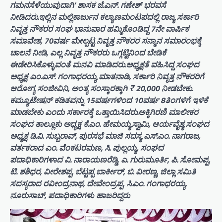
ಗಮನಸೆಳೆಯುವುದಾಗಿ’ ಶಾಸಕ ಜೆ.ಎನ್. ಗಣೇಶ್ ಭರವಸೆ
ನೀಡಿದರು.ಇಲ್ಲಿನ ಮಲ್ಲಿಕಾರ್ಜುನ ಕಲ್ಯಾಣಮಂಟಪದಲ್ಲಿ ರಾಜ್ಯ ಸರ್ಕಾರಿ
ನಿವೃತ್ತ ನೌಕರರ ಸಂಘ ಭಾನುವಾರ ಹಮ್ಮಿಕೊಂಡಿದ್ದ 7ನೇ ವಾರ್ಷಿಕ
ಸಮಾವೇಶ, 70ವರ್ಷ ಮೇಲ್ಪಟ್ಟ ನಿವೃತ್ತ ನೌಕರರ ಸನ್ಮಾನ ಸಮಾರಂಭಕ್ಕೆ
ಚಾಲನೆ ನೀಡಿ, ಎಲ್ಲ ನಿವೃತ್ತ ನೌಕರರು ಒಗ್ಗಟ್ಟಿನಿಂದ ಬೇಡಿಕೆ
ಈಡೇರಿಸಿಕೊಳ್ಳುವಂತೆ ಮನವಿ ಮಾಡಿದರು.ಅಧ್ಯಕ್ಷತೆ ವಹಿಸಿದ್ದ ಸಂಘದ
ಅಧ್ಯಕ್ಷ ಎಂ.ಎಸ್. ಗಂಗಾಧರಯ್ಯ ಮಾತನಾಡಿ, ಸರ್ಕಾರಿ ನಿವೃತ್ತ ನೌಕರರಿಗೆ
ಆರೋಗ್ಯ ಸಂಜೀವಿನಿ, ಅಂತ್ಯ ಸಂಸ್ಕಾರಕ್ಕಾಗಿ ₹ 20,000 ನೀಡಬೇಕು.
ಕಮ್ಯೂಟೇಷನ್ ಕಡಿತವನ್ನು 15ವರ್ಷಗಳಿಂದ 10ವರ್ಷ 8ತಿಂಗಳಿಗೆ ಇಳಿಕೆ
ಮಾಡಬೇಕು ಎಂದು ಸರ್ಕಾರಕ್ಕೆ ಒತ್ತಾಯಿಸಿದರು.ಅಕ್ಕಿಗಿರಣಿ ಮಾಲೀಕರ
ಸಂಘದ ತಾಲ್ಲೂಕು ಅಧ್ಯಕ್ಷ ಕೆ.ಎಂ. ಹೇಮಯ್ಯಸ್ವಾಮಿ, ಆರ್ಯವೈಶ್ಯ ಸಂಘದ
ಅಧ್ಯಕ್ಷ ಡಿ.ವಿ. ಸುಬ್ಬರಾವ್, ಪುರಸಭೆ ಮಾಜಿ ಸದಸ್ಯ ಎಸ್.ಎಂ. ನಾಗರಾಜ,
ವರ್ತಕರಾದ ಎಂ. ವೆಂಕಟರಮಣ, ಸಿ. ಪುಲ್ಲಯ್ಯ, ಸಂಘದ
ಪದಾಧಿಕಾರಿಗಳಾದ ವಿ. ನಾರಾಯಣರೆಡ್ಡಿ, ಎ. ಗುರುಮೂರ್ತಿ, ಪಿ. ಸೋಮಪ್ಪ,
ಟಿ. ಶಶಿಧರ, ವೀರೇಶಪ್ಪ, ಬೆಟ್ಟಪ್ಪ ಬಾರ್ಕೀರ್, ಬಿ. ವೀರಣ್ಣ, ಜಿಲ್ಲಾ ಸಮಿತಿ
ಸದಸ್ಯರಾದ ರವೀಂದ್ರನಾಥ, ದೇವೇಂದ್ರಪ್ಪ, ಸಿ.ಎಂ. ಗಂಗಾಧರಯ್ಯ,
ನೂರುಸಾಬ್, ಪದಾಧಿಕಾರಿಗಳು ಹಾಜರಿದ್ದರು