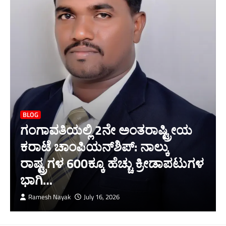
BLOG
ಗಂಗಾವತಿಯಲ್ಲಿ 2ನೇ ಅಂತರಾಷ್ಟ್ರೀಯ
ಕರಾಟೆ ಚಾಂಪಿಯನ್‌ಶಿಪ್: ನಾಲ್ಕು
ರಾಷ್ಟ್ರಗಳ 600ಕ್ಕೂ ಹೆಚ್ಚು ಕ್ರೀಡಾಪಟುಗಳ
ಭಾಗಿ…
Ramesh Nayak
July 16, 2026