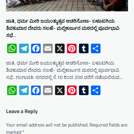
ಜಾತಿ, ಧರ್ಮ ಮೀರಿ ಜಯಂತ್ಯುತ್ಸವ ಆಚರಿಸೋಣ- ಬಳೂಟಗಿಯ
ಶಿವಕುಮಾರ ದೇವರು ಸಲಹೆ- ಮಲ್ಲಿಕಾರ್ಜುನ ಮಠದಲ್ಲಿ ಪೂರ್ವಭಾವಿ
ಸಭೆ..
WhatsApp
Telegram
Facebook
Email
X
Pinterest
Tumblr
Share
ಜಾತಿ, ಧರ್ಮ ಮೀರಿ ಜಯಂತ್ಯುತ್ಸವ ಆಚರಿಸೋಣ- ಬಳೂಟಗಿಯ
ಶಿವಕುಮಾರ ದೇವರು ಸಲಹೆ- ಮಲ್ಲಿಕಾರ್ಜುನ ಮಠದಲ್ಲಿ ಪೂರ್ವಭಾವಿ
ಸಭೆ.. ಗಂಗಾವತಿ: ನಗರದಲ್ಲಿ ಸೆ.10 ರಿಂದ 20ರ ವರೆಗೆ ನಡೆಯಲಿರುವ…
WhatsApp
Telegram
Facebook
Email
X
Pinterest
Tumblr
Share
Leave a Reply
Your email address will not be published.
Required fields are
marked
*