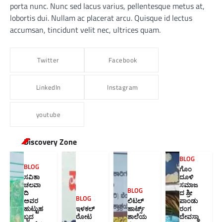
porta nunc. Nunc sed lacus varius, pellentesque metus at,
lobortis dui. Nullam ac placerat arcu. Quisque id lectus
accumsan, tincidunt velit nec, ultrices quam.
Twitter
Facebook
LinkedIn
Instagram
youtube
Discovery Zone
BLOG
BLOG
ಗೊಂ
ಸವಿತಾ
ದೂಳಿ
ಚಲವಾ
ಸಮಾಜ
BLOG
ದಿ
ದ ಶ್ರೀ
BLOG
ಅವರ
ಲಿಟಲ್
ಪಾಂಡು
ಹುಟ್ಟುಹ
ಇಳಕಲ್
ಹಾರ್ಟ್ಸ್
ರಂಗ
ಬ್ಬದ
ರೋಟ
ಶಾಲೆಯ
ದೇವಸ್ಥಾ