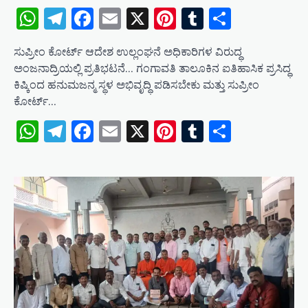
WhatsApp
Telegram
Facebook
Email
X
Pinterest
Tumblr
Share
ಸುಪ್ರೀಂ ಕೋರ್ಟ್ ಆದೇಶ ಉಲ್ಲಂಘನೆ ಅಧಿಕಾರಿಗಳ ವಿರುದ್ಧ
ಅಂಜನಾದ್ರಿಯಲ್ಲಿ ಪ್ರತಿಭಟನೆ… ಗಂಗಾವತಿ ತಾಲೂಕಿನ ಐತಿಹಾಸಿಕ ಪ್ರಸಿದ್ಧ
ಕಿಷ್ಕಿಂದ ಹನುಮಜನ್ಮ ಸ್ಥಳ ಅಭಿವೃದ್ಧಿ ಪಡಿಸಬೇಕು ಮತ್ತು ಸುಪ್ರೀಂ
ಕೋರ್ಟ್…
WhatsApp
Telegram
Facebook
Email
X
Pinterest
Tumblr
Share