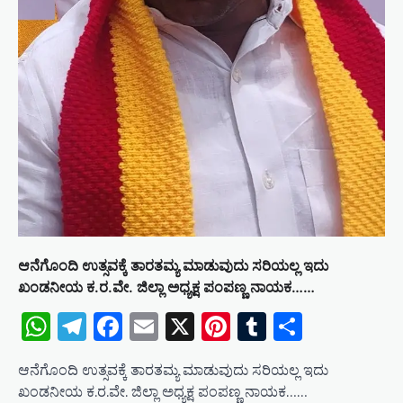
ಆನೆಗೊಂದಿ ಉತ್ಸವಕ್ಕೆ ತಾರತಮ್ಯ ಮಾಡುವುದು ಸರಿಯಲ್ಲ ಇದು
ಖಂಡನೀಯ ಕ.ರ.ವೇ. ಜಿಲ್ಲಾ ಅಧ್ಯಕ್ಷ ಪಂಪಣ್ಣ ನಾಯಕ……
WhatsApp
Telegram
Facebook
Email
X
Pinterest
Tumblr
Share
ಆನೆಗೊಂದಿ ಉತ್ಸವಕ್ಕೆ ತಾರತಮ್ಯ ಮಾಡುವುದು ಸರಿಯಲ್ಲ ಇದು
ಖಂಡನೀಯ ಕ.ರ.ವೇ. ಜಿಲ್ಲಾ ಅಧ್ಯಕ್ಷ ಪಂಪಣ್ಣ ನಾಯಕ……