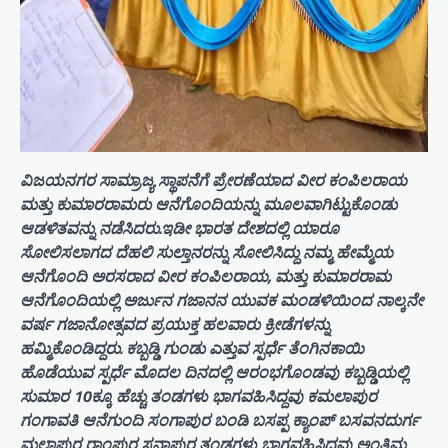
ವಿಜಯನಗರ ಸಾಮ್ರಾಜ್ಯ ಸ್ಥಾಪನೆಗೆ ಪ್ರೇರಣೆಯಾದ ವೀರ ಕಂಪಿಲರಾಯ
ಮತ್ತು ಕುಮಾರರಾಮರು ಆನೆಗೊಂದಿಯನ್ನು ಮೂಲವಾಗಿಟ್ಟುಕೊಂಡು
ಆಡಳಿತವನ್ನು ನಡೆಸಿದರು.ಇಡೀ ಭಾರತ ದೇಶದಲ್ಲಿ ಯಾರೂ
ಸೋಲಿಸಲಾಗದ ದೆಹಲಿ ಸುಲ್ತಾನರನ್ನು ಸೋಲಿಸಿದ್ದು ನಮ್ಮ ಹೇಮ್ಮೆಯ
ಆನೆಗೊಂದಿ ಅರಸರಾದ ವೀರ ಕಂಪಿಲರಾಯ, ಮತ್ತು ಕುಮಾರರಾಮ
ಆನೆಗೊಂದಿಯಲ್ಲಿ ಅರ್ಜುನ ಗಜಾನನ ಯುವಕ ಮಂಡಳಿಯಿಂದ ನಾಲ್ಕನೇ
ವರ್ಷ ಗಜಾನೋತ್ಸವದ ಪ್ರಯುಕ್ತ ಹಲವಾರು ಕ್ರೀಡೆಗಳನ್ನು
ಹಮ್ಮಿಕೊಂಡಿದ್ದರು. ಕಬ್ಬಡ್ಡಿ ಗುಂಡು ಎತ್ತುವ ಸ್ಪರ್ಧೆ ತೆಂಗಿನಕಾಯಿ
ಹೊಡೆಯುವ ಸ್ಪರ್ಧೆ ಮೊದಲ ದಿನದಲ್ಲಿ ಆರಂಭಗೊಂಡವು ಕಬ್ಬಡ್ಡಿಯಲ್ಲಿ
ಸುಮಾರ 10ಕ್ಕೂ ಹೆಚ್ಚು ತಂಡಗಳು ಭಾಗವಹಿಸಿದ್ದವು ಕಮಲಾಪುರ
ಗಂಗಾವತಿ ಆನೆಗುಂದಿ ಸಂಗಾಪುರ ಬಂಡಿ ಬಸಪ್ಪ ಕ್ಯಾಂಪ್ ಬಸವನದುರ್ಗ
ಮಲ್ಲಾಪುರ ರಾಂಪುರ ಸನಾಪುರ ತಂಡಗಳು ಭಾಗವಹಿಸಿದ್ದವು ಅಂತಿಮ