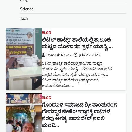
Science
Tech
BLOG
ಲಿಟಲ್ ಹಾರ್ಟ್ಸ್ ಶಾಲೆಯಲ್ಲಿ ತಾಲೂಕು
ಮಟ್ಟದ ಯೋಗಾಸನ ಸ್ಪರ್ಧೆ ಯಶಸ್ವಿ….
Ramesh Nayak
July 25, 2026
ಲಿಟಲ್ ಹಾರ್ಟ್ಸ್ ಶಾಲೆಯಲ್ಲಿ ತಾಲೂಕು ಮಟ್ಟದ
ಯೋಗಾಸನ ಸ್ಪರ್ಧೆ ಯಶಸ್ವಿ…. ಗಂಗಾವತಿ: ತಾಲೂಕಿನ
ಮಟ್ಟದ ಯೋಗಾಸನ ಸ್ಪರ್ಧೆಯನ್ನು ಇಂದು ನಗರದ
ಲಿಟಲ್ ಹಾರ್ಟ್ಸ್ ಶಾಲೆಯಲ್ಲಿ ಅದ್ದೂರಿಯಾಗಿ
ಆಯೋಜಿಸಲಾಯಿತು.…
BLOG
ಗೊಂದೂಳಿ ಸಮಾಜದ ಶ್ರೀ ಪಾಂಡುರಂಗ
ದೇವಸ್ಥಾನ ಜೀರ್ಣೋದ್ಧಾರಕ್ಕೆ ದಾನಿಗಳ
ನೆರವು ಅಗತ್ಯ: ವಾಸುದೇವ್ ನವಲಿ
ಮನವಿ​….