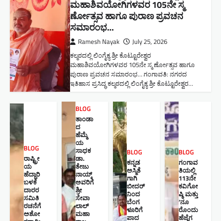
ಮಹಾಶಿವಯೋಗಿಗಳವರ 105ನೇ ಸ್ಮ
ರ್ಣೋತ್ಸವ ಹಾಗೂ ಪುರಾಣ ಪ್ರವಚನ
ಸಮಾರಂಭ​…
Ramesh Nayak
July 25, 2026
ಕಲ್ಮಠದಲ್ಲಿ ಲಿಂಗೈಕ್ಯ ಶ್ರೀ ಕೊಟ್ಟೂರೇಶ್ವರ
ಮಹಾಶಿವಯೋಗಿಗಳವರ 105ನೇ ಸ್ಮ ರ್ಣೋತ್ಸವ ಹಾಗೂ
ಪುರಾಣ ಪ್ರವಚನ ಸಮಾರಂಭ​… ಗಂಗಾವತಿ: ನಗರದ
ಇತಿಹಾಸ ಪ್ರಸಿದ್ಧ ಕಲ್ಮಠದಲ್ಲಿ ಲಿಂಗೈಕ್ಯ ಶ್ರೀ ಕೊಟ್ಟೂರೇಶ್ವರ…
BLOG
ತಾಂಡಾ
ದ
ಹೆಮ್ಮೆ
ಯ
BLOG
ಸಾಧಕ
BLOG
BLOG
ರಾಷ್ಟ್ರೀ
ಡಾ.
ಕನ್ನಡ
ಗಂಗಾವ
ಯ
ತೇಜು
ಅಸ್ಮಿತೆ
ತಿಯಲ್ಲಿ
ಹೆದ್ದಾರಿ
ನಾಯ್ಕ್
ಗಾಗಿ
113ನೇ
ಬಳಕೆ
ಅವರಿಗೆ
ಬೀದರ್
ಕವಿಗೋ
ದಾರರ
ಶ್ರೀ
ನಿಂದ
ಷ್ಠಿ ಮತ್ತು
ಸಮಿತಿ
ಸೇವಾ
ಬೆಂಗ
‘ನೂ
ರಚನೆಗೆ
ಲಾಲ್
ಳೂರಿಗೆ
ರೊಂದು
ಅಶೋ
ಮಹಾ
ಪಾದ
ಹೆಜ್ಜೆಗ