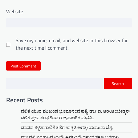
Website
Save my name, email, and website in this browser for
the next time I comment.
Search
Recent Posts
ದಲಿತ ಯುವ ಮುಖಂಡ ಭೂಮಾನಂದ ಹತ್ಯೆ: ಡಾ// ಬಿ. ಆರ್.ಅಂಬೇಡ್ಕರ್
ದಲಿತ ಪ್ರಜಾ ಸಂಘದಿಂದ ರಾಜ್ಯಪಾಲರಿಗೆ ಮನವಿ..
ಮಾನವ ಕಳ್ಳಸಾಗಾಣಿಕೆ ತಡೆಗೆ ಜಾಗೃತಿ ಅಗತ್ಯ: ಯಮುನಾ ಬೆಸ್ತ.
ರಾಜ್ಯದಲ್ಲಿ ಬರಗಾಲದ ಛಾಯೆ ಆವರಿಸಿದೆ; ಸರ್ಕಾರ ತಕ್ಷಣ ಬರಗಾಲ