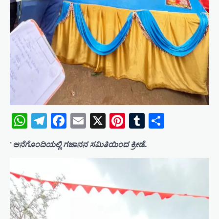
WhatsApp
Telegram
Facebook
Email
X
Pinterest
Tumblr
Share
“
ಆನೆಗೊಂದಿಯಲ್ಲಿ ಗಜಾನನ ಸಮಿತಿಯಿಂದ ಕ್ರೀಡೆ..