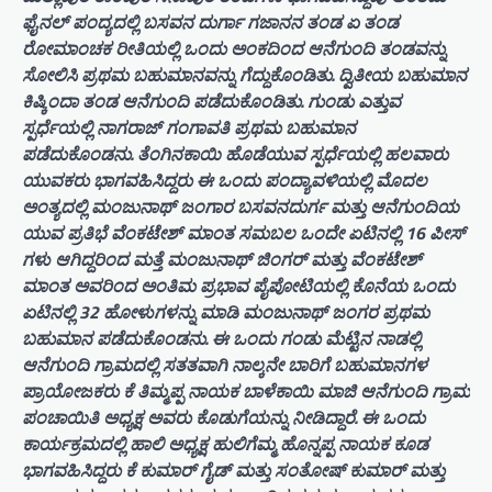
ಫೈನಲ್ ಪಂದ್ಯದಲ್ಲಿ ಬಸವನ ದುರ್ಗಾ ಗಜಾನನ ತಂಡ ಏ ತಂಡ
ರೋಮಾಂಚಕ ರೀತಿಯಲ್ಲಿ ಒಂದು ಅಂಕದಿಂದ ಆನೆಗುಂದಿ ತಂಡವನ್ನು
ಸೋಲಿಸಿ ಪ್ರಥಮ ಬಹುಮಾನವನ್ನು ಗೆದ್ದುಕೊಂಡಿತು. ದ್ವಿತೀಯ ಬಹುಮಾನ
ಕಿಷ್ಕಿಂದಾ ತಂಡ ಆನೆಗುಂದಿ ಪಡೆದುಕೊಂಡಿತು. ಗುಂಡು ಎತ್ತುವ
ಸ್ಪರ್ಧೆಯಲ್ಲಿ ನಾಗರಾಜ್ ಗಂಗಾವತಿ ಪ್ರಥಮ ಬಹುಮಾನ
ಪಡೆದುಕೊಂಡನು. ತೆಂಗಿನಕಾಯಿ ಹೊಡೆಯುವ ಸ್ಪರ್ಧೆಯಲ್ಲಿ ಹಲವಾರು
ಯುವಕರು ಭಾಗವಹಿಸಿದ್ದರು ಈ ಒಂದು ಪಂದ್ಯಾವಳಿಯಲ್ಲಿ ಮೊದಲ
ಅಂತ್ಯದಲ್ಲಿ ಮಂಜುನಾಥ್ ಜಂಗಾರ ಬಸವನದುರ್ಗ ಮತ್ತು ಆನೆಗುಂದಿಯ
ಯುವ ಪ್ರತಿಭೆ ವೆಂಕಟೇಶ್ ಮಾಂತ ಸಮಬಲ ಒಂದೇ ಏಟಿನಲ್ಲಿ 16 ಪೀಸ್
ಗಳು ಆಗಿದ್ದರಿಂದ ಮತ್ತೆ ಮಂಜುನಾಥ್ ಜಿಂಗರ್ ಮತ್ತು ವೆಂಕಟೇಶ್
ಮಾಂತ ಅವರಿಂದ ಅಂತಿಮ ಪ್ರಭಾವ ಪೈಪೋಟಿಯಲ್ಲಿ ಕೊನೆಯ ಒಂದು
ಏಟಿನಲ್ಲಿ 32 ಹೋಳುಗಳನ್ನು ಮಾಡಿ ಮಂಜುನಾಥ್ ಜಂಗರ ಪ್ರಥಮ
ಬಹುಮಾನ ಪಡೆದುಕೊಂಡನು. ಈ ಒಂದು ಗಂಡು ಮೆಟ್ಟಿನ ನಾಡಲ್ಲಿ
ಆನೆಗುಂದಿ ಗ್ರಾಮದಲ್ಲಿ ಸತತವಾಗಿ ನಾಲ್ಕನೇ ಬಾರಿಗೆ ಬಹುಮಾನಗಳ
ಪ್ರಾಯೋಜಕರು ಕೆ ತಿಮ್ಮಪ್ಪ ನಾಯಕ ಬಾಳೆಕಾಯಿ ಮಾಜಿ ಆನೆಗುಂದಿ ಗ್ರಾಮ
ಪಂಚಾಯಿತಿ ಅಧ್ಯಕ್ಷ ಅವರು ಕೊಡುಗೆಯನ್ನು ನೀಡಿದ್ದಾರೆ. ಈ ಒಂದು
ಕಾರ್ಯಕ್ರಮದಲ್ಲಿ ಹಾಲಿ ಅಧ್ಯಕ್ಷ ಹುಲಿಗೆಮ್ಮ ಹೊನ್ನಪ್ಪ ನಾಯಕ ಕೂಡ
ಭಾಗವಹಿಸಿದ್ದರು ಕೆ ಕುಮಾರ್ ಗೈಡ್ ಮತ್ತು ಸಂತೋಷ್ ಕುಮಾರ್ ಮತ್ತು