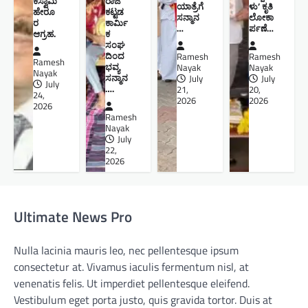
ಕಸ್ವಾಮಿ
ರಾಜ
ಯಾತ್ರೆಗೆ
ಳು’ ಕೃತಿ
ಹೇರೂ
ಕಟ್ಟಡ
ಸನ್ಮಾನ
ಲೋಕಾ
ರ
ಕಾರ್ಮಿ
…
ರ್ಪಣೆ…
ಆಗ್ರಹ.
ಕ
ಸಂಘ
ದಿಂದ
Ramesh
Ramesh
Ramesh
ಭವ್ಯ
Nayak
Nayak
Nayak
ಸನ್ಮಾನ
July
July
July
….
21,
20,
24,
2026
2026
2026
Ramesh
Nayak
July
22,
2026
Ultimate News Pro
Nulla lacinia mauris leo, nec pellentesque ipsum
consectetur at. Vivamus iaculis fermentum nisl, at
venenatis felis. Ut imperdiet pellentesque eleifend.
Vestibulum eget porta justo, quis gravida tortor. Duis at