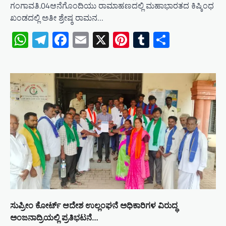
ಗಂಗಾವತಿ.04ಆನೆಗೊಂದಿಯು ರಾಮಾಹಣದಲ್ಲಿ ಮಹಾಭಾರತದ ಕಿಷ್ಕಿಂಧ
ಖಂಡದಲ್ಲಿ ಅತೀ ಶ್ರೇಷ್ಠ ರಾಮನ…
WhatsApp
Telegram
Facebook
Email
X
Pinterest
Tumblr
Share
ಸುಪ್ರೀಂ ಕೋರ್ಟ್ ಆದೇಶ ಉಲ್ಲಂಘನೆ ಅಧಿಕಾರಿಗಳ ವಿರುದ್ಧ
ಅಂಜನಾದ್ರಿಯಲ್ಲಿ ಪ್ರತಿಭಟನೆ…