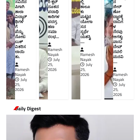
ಸವಿನೆನ
ರಿ ಕ್ಲಬ್
ಲ್ಲಿ
ನ
ಪಿಗಾಗಿ
ನೂತನ‌
ತಾಲೂ
ಜೀರ್
ಶಾಲಾ
ಪದಾಧಿ
ಕು
ಣೋ
ವಿದ್ಯಾರ್
ಕಾರಿಗಳ
ಮಟ್ಟದ
ದ್ಧಾರಕ್ಕೆ
ಥಿಗಳಿ
ಪದಗ್ರ
ಯೋಗಾ
ದಾನಿಗ
ಗೆ
ಹಣ
ಸನ
ಳ
ಪೆನ್ನು,
ಸಮಾ
ಸ್ಪರ್ಧೆ
ನೆರವು
ನೋಟ
ರಂಭ…
ಯಶಸ್ವಿ
ಅಗತ್ಯ:
ಬುಕ್
….
ವಾಸು
ವಿತರಿಸ
ದೇವ್
Ramesh
ಲಾಯಿ
ನವಲಿ
Nayak
Ramesh
ತು.
ಮನವಿ​
July
Nayak
….
25,
July
Ramesh
2026
25,
Nayak
2026
Ramesh
July
Nayak
25,
July
2026
25,
2026
Daily Digest