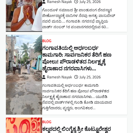
Ramesh Nayak
July 25, 2026
ಗೊಂದೂಳಿ ಸಮಾಜದ ಶ್ರೀ ಪಾಂಡುರಂಗ ದೇವಸ್ಥಾನ
ಜೀರ್ಣೋದ್ಧಾರಕ್ಕೆ ದಾನಿಗಳ ನೆರವು ಅಗತ್ಯ: ವಾಸುದೇವ್
ನವಲಿ ಮನವಿ​…. ಗಂಗಾವತಿ: ​ನಗರಸಭೆ ವ್ಯಾಪ್ತಿಯ
ವಾರ್ಡ್ ನಂಬರ್ 1ರ ಪಂಪಾನಗರದಲ್ಲಿರುವ 60…
BLOG
ಗಂಗಾವತಿಯಲ್ಲಿ ಅರ್ಧಂಬರ್ಧ
ಕಾಮಗಾರಿ: ಸಾರ್ವಜನಿಕರ ತೆರಿಗೆ ಹಣ
ಪೋಲು! ಪೌರಾಡಳಿತದ ನಿರ್ಲಕ್ಷ್ಯಕ್ಕೆ
ಹೈರಾಣಾದ ನಗರವಾಸಿಗಳು​…
Ramesh Nayak
July 25, 2026
ಗಂಗಾವತಿಯಲ್ಲಿ ಅರ್ಧಂಬರ್ಧ ಕಾಮಗಾರಿ:
ಸಾರ್ವಜನಿಕರ ತೆರಿಗೆ ಹಣ ಪೋಲು! ಪೌರಾಡಳಿತದ
ನಿರ್ಲಕ್ಷ್ಯಕ್ಕೆ ಹೈರಾಣಾದ ನಗರವಾಸಿಗಳು​… ಯುಜಿಡಿ
ನೆಪದಲ್ಲಿ ವಾರ್ಡ್‌ಗಳಲ್ಲಿ ಗುಂಡಿ ತೋಡಿ ಮಾಯವಾದ
ಗುತ್ತಿಗೆದಾರರು; ವೃದ್ಧರು, ಅಂಗವಿಕಲರ…
BLOG
ಕಲ್ಮಠದಲ್ಲಿ ಲಿಂಗೈಕ್ಯ ಶ್ರೀ ಕೊಟ್ಟೂರೇಶ್ವರ