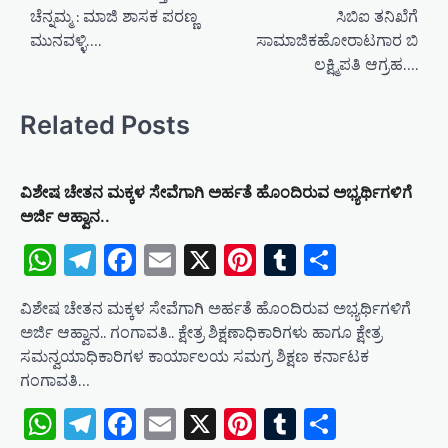
t
ಚೆನ್ನಮ್ಮ : ಮಾಜಿ ಶಾಸಕ ಪರಣ್ಣ
ಸಿಬಿಐ ತನಿಖೆಗೆ
n
ಮುನವಳ್ಳಿ….
ಸಾಮಾಜಿಕಹೋರಾಟಗಾರ ಬಿ
a
ಲಕ್ಷ್ಮಿಪತಿ ಆಗ್ರಹ….
v
Related Posts
i
g
a
ವಿಶೇಷ ಚೇತನ ಮಕ್ಕಳ ಸೇವೆಗಾಗಿ ಅರ್ಹತೆ ಹೊಂದಿರುವ ಅಭ್ಯರ್ಥಿಗಳಿಗೆ
t
ಅರ್ಜಿ ಆಹ್ವಾನ..
WhatsApp
Telegram
Facebook
Email
X
Pinterest
Tumblr
Share
i
o
ವಿಶೇಷ ಚೇತನ ಮಕ್ಕಳ ಸೇವೆಗಾಗಿ ಅರ್ಹತೆ ಹೊಂದಿರುವ ಅಭ್ಯರ್ಥಿಗಳಿಗೆ
n
ಅರ್ಜಿ ಆಹ್ವಾನ.. ಗಂಗಾವತಿ.. ಕ್ಷೇತ್ರ ಶಿಕ್ಷಣಾಧಿಕಾರಿಗಳು ಹಾಗೂ ಕ್ಷೇತ್ರ
ಸಮನ್ವಯಾಧಿಕಾರಿಗಳ ಕಾರ್ಯಾಲಯ ಸಮಗ್ರ ಶಿಕ್ಷಣ ಕರ್ನಾಟಕ
ಗಂಗಾವತಿ…
WhatsApp
Telegram
Facebook
Email
X
Pinterest
Tumblr
Share