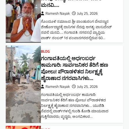
ಮನವಿ​….
Ramesh Nayak
July 25, 2026
ಗೊಂದೂಳಿ ಸಮಾಜದ ಶ್ರೀ ಪಾಂಡುರಂಗ ದೇವಸ್ಥಾನ
ಜೀರ್ಣೋದ್ಧಾರಕ್ಕೆ ದಾನಿಗಳ ನೆರವು ಅಗತ್ಯ: ವಾಸುದೇವ್
ನವಲಿ ಮನವಿ​…. ಗಂಗಾವತಿ: ​ನಗರಸಭೆ ವ್ಯಾಪ್ತಿಯ
ವಾರ್ಡ್ ನಂಬರ್ 1ರ ಪಂಪಾನಗರದಲ್ಲಿರುವ 60…
BLOG
ಗಂಗಾವತಿಯಲ್ಲಿ ಅರ್ಧಂಬರ್ಧ
ಕಾಮಗಾರಿ: ಸಾರ್ವಜನಿಕರ ತೆರಿಗೆ ಹಣ
ಪೋಲು! ಪೌರಾಡಳಿತದ ನಿರ್ಲಕ್ಷ್ಯಕ್ಕೆ
ಹೈರಾಣಾದ ನಗರವಾಸಿಗಳು​…
Ramesh Nayak
July 25, 2026
ಗಂಗಾವತಿಯಲ್ಲಿ ಅರ್ಧಂಬರ್ಧ ಕಾಮಗಾರಿ:
ಸಾರ್ವಜನಿಕರ ತೆರಿಗೆ ಹಣ ಪೋಲು! ಪೌರಾಡಳಿತದ
ನಿರ್ಲಕ್ಷ್ಯಕ್ಕೆ ಹೈರಾಣಾದ ನಗರವಾಸಿಗಳು​… ಯುಜಿಡಿ
ನೆಪದಲ್ಲಿ ವಾರ್ಡ್‌ಗಳಲ್ಲಿ ಗುಂಡಿ ತೋಡಿ ಮಾಯವಾದ
ಗುತ್ತಿಗೆದಾರರು; ವೃದ್ಧರು, ಅಂಗವಿಕಲರ…