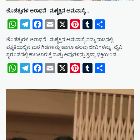
ಜೊಡೆತ್ತುಗಳ ಆರಾಧನೆ -ಮಣ್ಣೆತ್ತಿನ ಅಮವಾಸ್ಯೆ…
WhatsApp
Telegram
Facebook
Email
X
Pinterest
Tumblr
Share
ಜೊಡೆತ್ತುಗಳ ಆರಾಧನೆ -ಮಣ್ಣೆತ್ತಿನ ಅಮವಾಸ್ಯೆ ನಮ್ಮ ನಾಡಿನಲ್ಲಿ
ಪ್ರಕೃತಿಯಲ್ಲಿನ ಮರ ಗಿಡಗಳನ್ನು ಹಾಗೂ ಹಲವು ಜೀವಿಗಳನ್ನು , ದೈವಿ
ಸ್ವರೂಪದಲ್ಲಿ ಕಾಣಲಾಗುತ್ತೆ ಮತ್ತು ಅವುಗಳನ್ನು ಶ್ರದ್ಧಾ ಭಕ್ತಿಯಿಂದ…
WhatsApp
Telegram
Facebook
Email
X
Pinterest
Tumblr
Share