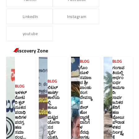
LinkedIn
Instagram
youtube
Discovery Zone
BLOG
BLOG
ಗೊಂ
ಗಂಗಾವ
ದೂಳಿ
ತಿಯಲ್ಲಿ
ಸಮಾಜ
ಅರ್ಧಂ
BLOG
ದ ಶ್ರೀ
ಬರ್ಧ
BLOG
ಲಿಟಲ್
ಪಾಂಡು
ಕಾಮಗಾ
ಇಳಕಲ್
ಹಾರ್ಟ್ಸ್
ರಂಗ
ರಿ:
ರೋಟ
ಶಾಲೆಯ
ದೇವಸ್ಥಾ
ಸಾರ್ವ
ರಿ ಕ್ಲಬ್
ಲ್ಲಿ
ನ
ಜನಿಕರ
ನೂತನ‌
ತಾಲೂ
ಜೀರ್
ತೆರಿಗೆ
ಪದಾಧಿ
ಕು
ಣೋ
ಹಣ
ಕಾರಿಗಳ
ಮಟ್ಟದ
ದ್ಧಾರಕ್ಕೆ
ಪೋಲು!
ಪದಗ್ರ
ಯೋಗಾ
ದಾನಿಗ
ಪೌರಾಡ
ಹಣ
ಸನ
ಳ
ಳಿತದ
ಸಮಾ
ಸ್ಪರ್ಧೆ
ನೆರವು
ನಿರ್ಲಕ್ಷ್ಯ
ರಂಭ…
ಯಶಸ್ವಿ
ಅಗತ್ಯ:
ಕ್ಕೆ