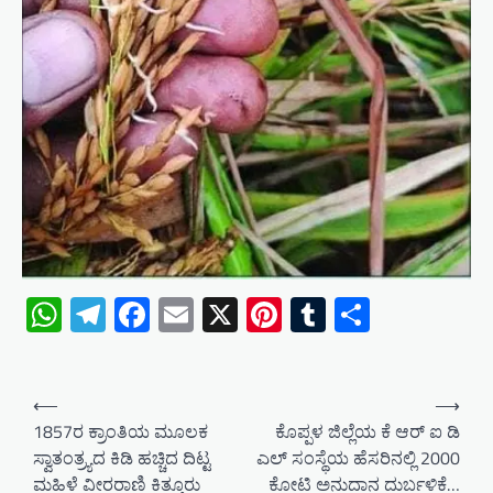
WhatsApp
Telegram
Facebook
Email
X
Pinterest
Tumblr
Share
P
⟵
⟶
o
1857ರ ಕ್ರಾಂತಿಯ ಮೂಲಕ
ಕೊಪ್ಪಳ ಜಿಲ್ಲೆಯ ಕೆ ಆರ್ ಐ ಡಿ
ಸ್ವಾತಂತ್ರ್ಯದ ಕಿಡಿ ಹಚ್ಚಿದ ದಿಟ್ಟ
ಎಲ್ ಸಂಸ್ಥೆಯ ಹೆಸರಿನಲ್ಲಿ 2000
s
ಮಹಿಳೆ ವೀರರಾಣಿ ಕಿತ್ತೂರು
ಕೋಟಿ ಅನುದಾನ ದುರ್ಬಳಿಕೆ…