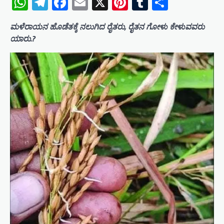
WhatsApp
Telegram
Facebook
Email
X
Pinterest
Tumblr
Share
ಮಳೆರಾಯನ ಹೊಡೆತಕ್ಕೆ ನಲುಗಿದ ರೈತರು, ರೈತನ ಗೋಳು ಕೇಳುವವರು
ಯಾರು.?