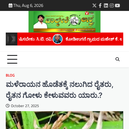
Skip
Thu, Aug 6, 2026
Twitter
Facebook
LinkedIn
Instagra
youtu
to
content
ೋಡಿಉಗನೆ ಗ್ರಾಮದ ಮಹೇಶ್ ಕೆ. ಅವರಿಗೆ ಮೈಸೂರು ವಿಶ್ವವಿದ್ಯಾನಿಲಯದಿಂದ ಪಿಎಚ್.
BLOG
ಮಳೆರಾಯನ ಹೊಡೆತಕ್ಕೆ ನಲುಗಿದ ರೈತರು,
ರೈತನ ಗೋಳು ಕೇಳುವವರು ಯಾರು.?
October 27, 2025