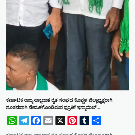
ಕರ್ನಾಟಕ ರಾಜ್ಯ ಅನ್ನದಾತ ರೈತ ಸಂಘದ ಕೊಪ್ಪಳ ಜಿಲ್ಲಾಧ್ಯಕ್ಷರಾಗಿ
ನೂತನವಾಗಿ ನೇಮಕಗೊಂಡಿರುವ ಫ್ರೂಟ್ ಇಸ್ಮಾಯಿಲ್…
WhatsApp
Telegram
Facebook
Email
X
Pinterest
Tumblr
Share