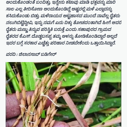
ಅಂದುಕೊಂಡಂತೆ ಬಂದಿತ್ತು, ಇನ್ನೇನು ಕಟಾವು ಮಾಡಿ ಭತ್ತವನ್ನು ಮಾರಿ
ಸಾಲ ಎಲ್ಲ ತೀರಿಸೋಣ ಅಂದುಕೊಂಡಿದ್ದೆ ಅಷ್ಟರಲ್ಲಿ ಮಳೆ ಎಲ್ಲಾದನ್ನು
ಕಸಿದುಕೊಂಡು ಬಿಡ್ತು. ಮಳೆರಾಯನ ಅಟ್ಟಹಾಸದ ಮುಂದೆ ನಾವೆಲ್ಲ ರೈತರು
ನಲುಗಿಬಿಟ್ಟಿದ್ದೀವಿ, ಇನ್ನು ನಮಗೆ ಏನು ದಿಕ್ಕು ತೋಚದಂತಾಗಿದೆ ಹೀಗೆ ಆದರೆ
ರೈತರು ಮಣ್ಣು ತಿನ್ನುವ ಪರಿಸ್ಥಿತಿ ಬರುತ್ತೆ ಎಂದು ಸಣಾಪುರದ ಗ್ರಾಮದ
ರೈತರದ ಕೆ.ಎಸ್. ದೊಡ್ಡಬಸಪ್ಪ ತಮ್ಮ ಅಳನ್ನು ತೋಡಿಕೊಂಡಿದ್ದಾರೆ ಅಲ್ಲದೆ
ಇದರ ಬಗ್ಗೆ ಸರಕಾರ ಎಚ್ಚೆತ್ತು ಪರಿಹಾರ ನೀಡಬೇಕೆಂದು ಒತ್ತಾಯಿಸಿದ್ದಾರೆ.
ವರದಿ : ಜಿಲಾನಸಾಬ್ ಬಡಿಗೇರ್