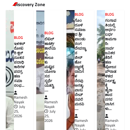
Discovery Zone
BLOG
BLOG
ಗೊಂ
ಗಂಗಾವ
ದೂಳಿ
ತಿಯಲ್ಲಿ
ಸಮಾಜ
ಅರ್ಧಂ
BLOG
ದ ಶ್ರೀ
ಬರ್ಧ
BLOG
ಲಿಟಲ್
ಪಾಂಡು
ಕಾಮಗಾ
ಇಳಕಲ್
ಹಾರ್ಟ್ಸ್
ರಂಗ
ರಿ:
ರೋಟ
ಶಾಲೆಯ
ದೇವಸ್ಥಾ
ಸಾರ್ವ
ರಿ ಕ್ಲಬ್
ಲ್ಲಿ
ನ
ಜನಿಕರ
ನೂತನ‌
ತಾಲೂ
ಜೀರ್
ತೆರಿಗೆ
ಪದಾಧಿ
ಕು
ಣೋ
ಹಣ
ಕಾರಿಗಳ
ಮಟ್ಟದ
ದ್ಧಾರಕ್ಕೆ
ಪೋಲು!
ಪದಗ್ರ
ಯೋಗಾ
ದಾನಿಗ
ಪೌರಾಡ
ಹಣ
ಸನ
ಳ
ಳಿತದ
ಸಮಾ
ಸ್ಪರ್ಧೆ
ನೆರವು
ನಿರ್ಲಕ್ಷ್ಯ
ರಂಭ…
ಯಶಸ್ವಿ
ಅಗತ್ಯ:
ಕ್ಕೆ
….
ವಾಸು
ಹೈರಾ
ದೇವ್
ಣಾದ
Ramesh
ನವಲಿ
ನಗರ
Nayak
Ramesh
ಮನವಿ​
ವಾಸಿಗ
July
Nayak
….
ಳು​…
25,
July
2026
25,
2026
Ramesh
Ramesh
Nayak
Nayak
July
July