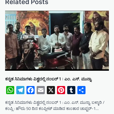
Related Posts
v
i
g
a
t
i
o
n
ಕನ್ನಡ ಸಿನಿಮಾಗಳು ವಿಶ್ವದಲ್ಲಿ ನಂಬರ್ 1 : ಎಂ. ಎಸ್. ಮುನ್ನಾ.
WhatsApp
Telegram
Facebook
Email
X
Pinterest
Tumblr
Share
ಕನ್ನಡ ಸಿನಿಮಾಗಳು ವಿಶ್ವದಲ್ಲಿ ನಂಬರ್ 1 : ಎಂ. ಎಸ್. ಮುನ್ನಾ. ಬಳ್ಳಾರಿ /
ಕಂಪ್ಲಿ : ಹೌದು 50 ದಿನ ಕಂಪ್ಲೀಟ್ ಮಾಡಿದ ಕಾಂತಾರ ಚಾಪ್ಟರ್-1…