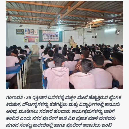
ಗಂಗಾವತಿ : 26 ಇತ್ತೀಚಿನ ದಿನಗಳಲ್ಲಿ ಮಕ್ಕಳ ಮೇಲೆ ಹೆಚ್ಚುತ್ತಿರುವ ಲೈಂಗಿಕ
ಕಿರುಕುಳ, ದೌರ್ಜನ್ಯಗಳನ್ನು ತಡೆಗಟ್ಟಲು ಮತ್ತು ವಿದ್ಯಾರ್ಥಿಗಳಲ್ಲಿ ಕಾನೂನು
ಅರಿವು ಮೂಡಿಸಲು ಸರಕಾರ ಹಲವಾರು ಕಾರ್ಯಕ್ರಮಗಳನ್ನು ಜಾರಿಗೆ
ತಂದಿದೆ ಎಂದು ನಗರ ಪೊಲೀಸ್ ಠಾಣೆ ಪಿಐ ಪ್ರಕಾಶ ಮಾಳಿ ಹೇಳಿದರು
ನಗರದ ಸಂಕಲ್ಪ ಕಾಲೇಜಿನಲ್ಲಿ ಹಾಗೂ ಪೊಲೀಸ್ ಇಲಾಖೆಯ ಜಂಟಿ