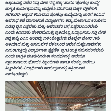
ಆಶ್ರಯದಲ್ಲಿ ನಡೆದ ‘ನನ್ನ ದೇಹ ನನ್ನ ಹಕ್ಕು’ ಹಾಗೂ ‘ಪೋಕ್ಸೋ ಕಾಯ್ದೆ’
ಜಾಗೃತಿ ಕಾರ್ಯಕ್ರಮವನ್ನು ಉದ್ದೇಶಿಸಿ ಮಾತನಾಡಿ,ಮಕ್ಕಳ ರಕ್ಷಣೆಗಾಗಿ
ಸರಕಾರವು ಅತ್ಯಂತ ಕಠಿಣವಾದ ಪೋಕ್ಸೋ ಕಾಯ್ದೆಯನ್ನು ಜಾರಿಗೆ ತಂದಿದೆ
ಅಪರಾಧ ತಡೆ ಮಾಸಾಚರಣೆ ವಿದ್ಯಾರ್ಥಿಗಳು ತಮ್ಮ ಮೇಲಾಗುವ ಕಿರುಕುಳದ
ವಿರುದ್ಧ ಧ್ವನಿ ಎತ್ತಬೇಕು ಮತ್ತು ಅಪರಿಚಿತರ ಬಗ್ಗೆ ಎಚ್ಚರದಿಂದಿರಬೇಕು
ಎಂದು ಕಿವಿಮಾತು ಹೇಳಿದರು.ಮತ್ತು ಪ್ರತಿಯೊಬ್ಬ ವಿದ್ಯಾರ್ಥಿಯು ನನ್ನ ದೇಹ
ನನ್ನ ಹಕ್ಕು ಎಂಬ ಅರಿವನ್ನು ಬಳಸಿಕೊಳ್ಳಬೇಕು ಮೊಬೈಲ್ ಫೋನ್ ಗಳು
ಅತಿಯಾದ ಮತ್ತು ಅಸಮರ್ಪಕ ಬೆಳಕಿನಿಂದ ಅನೇಕ ದುಷ್ಪರಿಣಾಮಗಳು
ಎದುರಾಗುತ್ತಿದ್ದು ವಿದ್ಯಾರ್ಥಿಗಳು ಶೈಕ್ಷಣಿಕ ‌ ಪ್ರಗತಿಯತ್ತ ಗಮನಹರಿಸಬೇಕು
ಎಂದು ಜಾಗೃತಿ ಮೂಡಿಸಿದರು.ಈ ಸಂದರ್ಭದಲ್ಲಿ ಕಾಲೇಜಿನ
ಪ್ರಾಂಶುಪಾಲರು ಭೋದಕ ಸಿಬ್ಬಂದಿಗಳು ಹಾಗೂ ಸಂಕಲ್ಪ ಕಾಲೇಜು
ಸಿಬ್ಬಂದಿಗಳು ವಿದ್ಯಾರ್ಥಿಗಳು ಕಾರ್ಯಕ್ರಮದಲ್ಲಿ ಸಕ್ರಿಯವಾಗಿ
ಪಾಲ್ಗೊಂಡಿದ್ದರು.