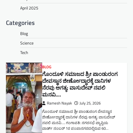
April 2025
Categories
Blog
Science
Tech
BLOG
ಗೊಂದೂಳಿ ಸಮಾಜದ ಶ್ರೀ ಪಾಂಡುರಂಗ
ದೇವಸ್ಥಾನ ಜೀರ್ಣೋದ್ಧಾರಕ್ಕೆ ದಾನಿಗಳ
ನೆರವು ಅಗತ್ಯ: ವಾಸುದೇವ್ ನವಲಿ
ಮನವಿ​….
Ramesh Nayak
July 25, 2026
ಗೊಂದೂಳಿ ಸಮಾಜದ ಶ್ರೀ ಪಾಂಡುರಂಗ ದೇವಸ್ಥಾನ
ಜೀರ್ಣೋದ್ಧಾರಕ್ಕೆ ದಾನಿಗಳ ನೆರವು ಅಗತ್ಯ: ವಾಸುದೇವ್
ನವಲಿ ಮನವಿ​…. ಗಂಗಾವತಿ: ​ನಗರಸಭೆ ವ್ಯಾಪ್ತಿಯ
ವಾರ್ಡ್ ನಂಬರ್ 1ರ ಪಂಪಾನಗರದಲ್ಲಿರುವ 60…