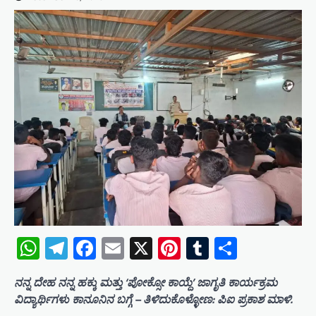
WhatsApp
Telegram
Facebook
Email
X
Pinterest
Tumblr
Share
ನನ್ನ ದೇಹ ನನ್ನ ಹಕ್ಕು ಮತ್ತು ‘ಪೋಕ್ಸೋ ಕಾಯ್ದೆ’ ಜಾಗೃತಿ ಕಾರ್ಯಕ್ರಮ
ವಿದ್ಯಾರ್ಥಿಗಳು ಕಾನೂನಿನ ಬಗ್ಗೆ – ತಿಳಿದುಕೊಳ್ಳೋಣ: ಪಿಐ ಪ್ರಕಾಶ ಮಾಳಿ.