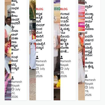
ಹೆಮ್ಮೆ
ಗಿ
ಯ
ಪ್ರಾರ್ಥಿ
ಸಾಧಕ
BLOG
BLOG
ಸಿ
ಡಾ.
ಕನ್ನಡ
ಗಂಗಾವ
ಮಂತ್ರಾ
ತೇಜು
ಅಸ್ಮಿತೆ
ತಿಯಲ್ಲಿ
ಲಯಕ್ಕೆ
ನಾಯ್ಕ್
ಗಾಗಿ
113ನೇ
ಆರ್ಯ
ಅವರಿಗೆ
ಬೀದರ್
ಕವಿಗೋ
ವೈಶ್ಯ
ಶ್ರೀ
ನಿಂದ
ಷ್ಠಿ ಮತ್ತು
ಸಮಾಜ
ಸೇವಾ
ಬೆಂಗ
‘ನೂ
ದ
ಲಾಲ್
ಳೂರಿಗೆ
ರೊಂದು
ಐದನೇ
ಮಹಾ
ಪಾದ
ಹೆಜ್ಜೆಗ
ವರ್ಷದ
ರಾಜ
ಯಾತ್ರೆಗೆ
ಳು’ ಕೃತಿ
ಪಾದ
ಕಟ್ಟಡ
ಸನ್ಮಾನ
ಲೋಕಾ
ಯಾತ್ರೆ:
ಕಾರ್ಮಿ
…
ರ್ಪಣೆ…
ಅಧ್ಯಕ್ಷ
ಕ
ದರೋ
ಸಂಘ
ಜಿ
ದಿಂದ
Ramesh
Ramesh
ನಾಗರಾ
ಭವ್ಯ
Nayak
Nayak
ಜ ಶ್ರೇಷ್ಠಿ ​
ಸನ್ಮಾನ
July
July
….
….
21,
20,
2026
2026
Ramesh
Ramesh
Nayak
Nayak
July
July
19,
22,
2026
2026