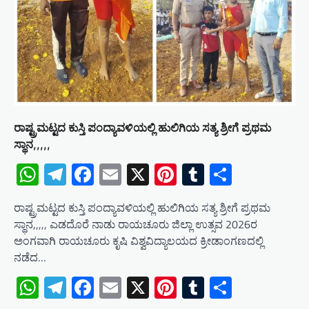
ರಾಷ್ಟ್ರಮಟ್ಟದ ಕುಸ್ತಿ ಪಂದ್ಯಾವಳಿಯಲ್ಲಿ ಹುಲಿಗಿಯ ಸತ್ಯ ಶ್ರೀಗೆ ಪ್ರಥಮ
ಸ್ಥಾನ,,,,,
WhatsApp
Telegram
Facebook
Email
X
Pinterest
Tumblr
Share
ರಾಷ್ಟ್ರಮಟ್ಟದ ಕುಸ್ತಿ ಪಂದ್ಯಾವಳಿಯಲ್ಲಿ ಹುಲಿಗಿಯ ಸತ್ಯ ಶ್ರೀಗೆ ಪ್ರಥಮ
ಸ್ಥಾನ,,,,, ಎಡದೊರೆ ನಾಡು ರಾಯಚೂರು ಜಿಲ್ಲಾ ಉತ್ಸವ 2026ರ
ಅಂಗವಾಗಿ ರಾಯಚೂರು ಕೃಷಿ ವಿಶ್ವವಿದ್ಯಾಲಯದ ಕ್ರೀಡಾಂಗಣದಲ್ಲಿ
ನಡೆದ…
WhatsApp
Telegram
Facebook
Email
X
Pinterest
Tumblr
Share