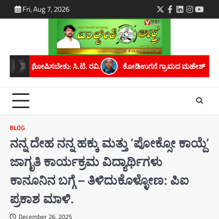
Skip
Fri, Aug 7, 2026
Twitter
Facebook
LinkedIn
Instagra
youtu
to
content
.
ಕೋಡಿಉಗನೆ ಗ್ರಾಮದ ಮಹೇಶ್ ಕೆ. ಅವರಿಗೆ ಮೈಸೂರು ವಿಶ್ವವಿದ್ಯಾನಿಲಯದಿ
BLOG
ನನ್ನ ದೇಹ ನನ್ನ ಹಕ್ಕು ಮತ್ತು ‘ಪೋಕ್ಸೋ ಕಾಯ್ದೆ’
ಜಾಗೃತಿ ಕಾರ್ಯಕ್ರಮ ವಿದ್ಯಾರ್ಥಿಗಳು
ಕಾನೂನಿನ ಬಗ್ಗೆ – ತಿಳಿದುಕೊಳ್ಳೋಣ: ಪಿಐ
ಪ್ರಕಾಶ ಮಾಳಿ.
December 26, 2025