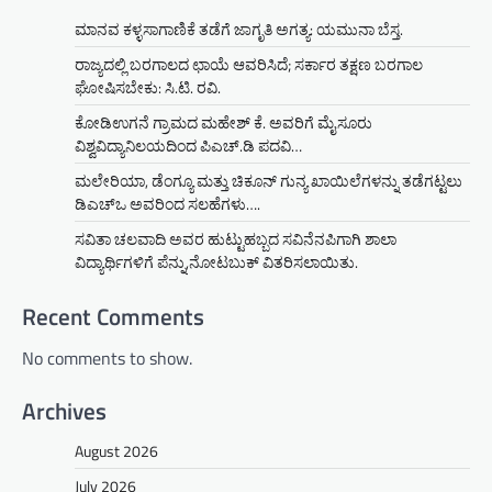
ಮಾನವ ಕಳ್ಳಸಾಗಾಣಿಕೆ ತಡೆಗೆ ಜಾಗೃತಿ ಅಗತ್ಯ: ಯಮುನಾ ಬೆಸ್ತ.
ರಾಜ್ಯದಲ್ಲಿ ಬರಗಾಲದ ಛಾಯೆ ಆವರಿಸಿದೆ; ಸರ್ಕಾರ ತಕ್ಷಣ ಬರಗಾಲ
ಘೋಷಿಸಬೇಕು: ಸಿ.ಟಿ. ರವಿ.
ಕೋಡಿಉಗನೆ ಗ್ರಾಮದ ಮಹೇಶ್ ಕೆ. ಅವರಿಗೆ ಮೈಸೂರು
ವಿಶ್ವವಿದ್ಯಾನಿಲಯದಿಂದ ಪಿಎಚ್.ಡಿ ಪದವಿ…
ಮಲೇರಿಯಾ, ಡೆಂಗ್ಯೂ ಮತ್ತು ಚಿಕೂನ್ ಗುನ್ಯ ಖಾಯಿಲೆಗಳನ್ನು ತಡೆಗಟ್ಟಲು
ಡಿಎಚ್‌ಒ ಅವರಿಂದ ಸಲಹೆಗಳು….
ಸವಿತಾ ಚಲವಾದಿ ಅವರ ಹುಟ್ಟುಹಬ್ಬದ ಸವಿನೆನಪಿಗಾಗಿ ಶಾಲಾ
ವಿದ್ಯಾರ್ಥಿಗಳಿಗೆ ಪೆನ್ನು,ನೋಟಬುಕ್ ವಿತರಿಸಲಾಯಿತು.
Recent Comments
No comments to show.
Archives
August 2026
July 2026