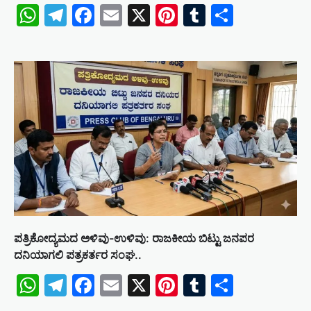
WhatsApp
Telegram
Facebook
Email
X
Pinterest
Tumblr
Share
ಪತ್ರಿಕೋದ್ಯಮದ ಅಳಿವು-ಉಳಿವು: ರಾಜಕೀಯ ಬಿಟ್ಟು ಜನಪರ
ದನಿಯಾಗಲಿ ಪತ್ರಕರ್ತರ ಸಂಘ..
WhatsApp
Telegram
Facebook
Email
X
Pinterest
Tumblr
Share