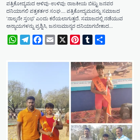
ಪತ್ರಿಕೋದ್ಯಮದ ಅಳಿವು-ಉಳಿವು: ರಾಜಕೀಯ ಬಿಟ್ಟು ಜನಪರ
ದನಿಯಾಗಲಿ ಪತ್ರಕರ್ತರ ಸಂಘ…. ​ಪತ್ರಿಕೋದ್ಯಮವನ್ನು ಸಮಾಜದ
‘ನಾಲ್ಕನೇ ಸ್ತಂಭ’ ಎಂದು ಕರೆಯಲಾಗುತ್ತದೆ. ಸಮಾಜದಲ್ಲಿ ನಡೆಯುವ
ಅನ್ಯಾಯಗಳನ್ನು ಪ್ರಶ್ನಿಸಿ, ಜನಸಾಮಾನ್ಯರ ದನಿಯಾಗಬೇಕಾದ…
WhatsApp
Telegram
Facebook
Email
X
Pinterest
Tumblr
Share