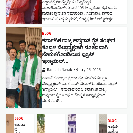
ಕಲ್ಮಠದಲ್ಲಿ ಲಿಂಗೈಕ್ಯ ಶ್ರೀ ಕೊಟ್ಟೂರೇಶ್ವರ
ಮಹಾಶಿವಯೋಗಿಗಳವರ 105ನೇ ಸ್ಮ ರ್ಣೋತ್ಸವ ಹಾಗೂ
ಪುರಾಣ ಪ್ರವಚನ ಸಮಾರಂಭ​… ಗಂಗಾವತಿ: ನಗರದ
ಇತಿಹಾಸ ಪ್ರಸಿದ್ಧ ಕಲ್ಮಠದಲ್ಲಿ ಲಿಂಗೈಕ್ಯ ಶ್ರೀ ಕೊಟ್ಟೂರೇಶ್ವರ…
BLOG
ಕರ್ನಾಟಕ ರಾಜ್ಯ ಅನ್ನದಾತ ರೈತ ಸಂಘದ
ಕೊಪ್ಪಳ ಜಿಲ್ಲಾಧ್ಯಕ್ಷರಾಗಿ ನೂತನವಾಗಿ
ನೇಮಕಗೊಂಡಿರುವ ಫ್ರೂಟ್
ಇಸ್ಮಾಯಿಲ್…
Ramesh Nayak
July 25, 2026
ಕರ್ನಾಟಕ ರಾಜ್ಯ ಅನ್ನದಾತ ರೈತ ಸಂಘದ ಕೊಪ್ಪಳ
ಜಿಲ್ಲಾಧ್ಯಕ್ಷರಾಗಿ ನೂತನವಾಗಿ ನೇಮಕಗೊಂಡಿರುವ ಫ್ರೂಟ್
ಇಸ್ಮಾಯಿಲ್… ಕಮಲಾಪುರದಲ್ಲಿ ಕರ್ನಾಟಕ ರಾಜ್ಯ
ಅನ್ನದಾತ ರೈತ ಸಂಘದ ಕೊಪ್ಪಳ ಜಿಲ್ಲಾಧ್ಯಕ್ಷರಾಗಿ
ನೂತನವಾಗಿ…
BLOG
BLOG
ತಾಂಡಾ
ಉತ್ತಮ
ದ
ಮಳೆಗಾ