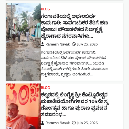
BLOG
ಗಂಗಾವತಿಯಲ್ಲಿ ಅರ್ಧಂಬರ್ಧ
ಕಾಮಗಾರಿ: ಸಾರ್ವಜನಿಕರ ತೆರಿಗೆ ಹಣ
ಪೋಲು! ಪೌರಾಡಳಿತದ ನಿರ್ಲಕ್ಷ್ಯಕ್ಕೆ
ಹೈರಾಣಾದ ನಗರವಾಸಿಗಳು​…
Ramesh Nayak
July 25, 2026
ಗಂಗಾವತಿಯಲ್ಲಿ ಅರ್ಧಂಬರ್ಧ ಕಾಮಗಾರಿ:
ಸಾರ್ವಜನಿಕರ ತೆರಿಗೆ ಹಣ ಪೋಲು! ಪೌರಾಡಳಿತದ
ನಿರ್ಲಕ್ಷ್ಯಕ್ಕೆ ಹೈರಾಣಾದ ನಗರವಾಸಿಗಳು​… ಯುಜಿಡಿ
ನೆಪದಲ್ಲಿ ವಾರ್ಡ್‌ಗಳಲ್ಲಿ ಗುಂಡಿ ತೋಡಿ ಮಾಯವಾದ
ಗುತ್ತಿಗೆದಾರರು; ವೃದ್ಧರು, ಅಂಗವಿಕಲರ…
BLOG
ಕಲ್ಮಠದಲ್ಲಿ ಲಿಂಗೈಕ್ಯ ಶ್ರೀ ಕೊಟ್ಟೂರೇಶ್ವರ
ಮಹಾಶಿವಯೋಗಿಗಳವರ 105ನೇ ಸ್ಮ
ರ್ಣೋತ್ಸವ ಹಾಗೂ ಪುರಾಣ ಪ್ರವಚನ
ಸಮಾರಂಭ​…
Ramesh Nayak
July 25, 2026