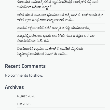
ಗಂಗಾಮತ ಸಮಾಜಕ್ಕೆ ಸಚಿವ ಸ್ಥಾನ ನೀಡದಿದ್ದರೆ ಕಾಂಗ್ರೆಸ್‌ಗೆ ತಕ್ಕ ಪಾಠ:
ಹನುಮೇಶ್ ಬಟಾರಿ ಎಚ್ಚರಿಕೆ….
ದಲಿತ ಯುವ ಮುಖಂಡ ಭೂಮಾನಂದ ಹತ್ಯೆ: ಡಾ// ಬಿ. ಆರ್.ಅಂಬೇಡ್ಕರ್
ದಲಿತ ಪ್ರಜಾ ಸಂಘದಿಂದ ರಾಜ್ಯಪಾಲರಿಗೆ ಮನವಿ..
ಮಾನವ ಕಳ್ಳಸಾಗಾಣಿಕೆ ತಡೆಗೆ ಜಾಗೃತಿ ಅಗತ್ಯ: ಯಮುನಾ ಬೆಸ್ತ.
ರಾಜ್ಯದಲ್ಲಿ ಬರಗಾಲದ ಛಾಯೆ ಆವರಿಸಿದೆ; ಸರ್ಕಾರ ತಕ್ಷಣ ಬರಗಾಲ
ಘೋಷಿಸಬೇಕು: ಸಿ.ಟಿ. ರವಿ.
ಕೋಡಿಉಗನೆ ಗ್ರಾಮದ ಮಹೇಶ್ ಕೆ. ಅವರಿಗೆ ಮೈಸೂರು
ವಿಶ್ವವಿದ್ಯಾನಿಲಯದಿಂದ ಪಿಎಚ್.ಡಿ ಪದವಿ…
Recent Comments
No comments to show.
Archives
August 2026
July 2026