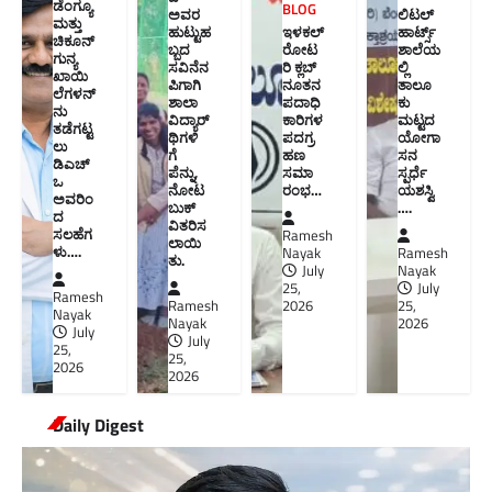
ಡೆಂಗ್ಯೂ
BLOG
ಅವರ
ಲಿಟಲ್
ಮತ್ತು
ಹುಟ್ಟುಹ
ಇಳಕಲ್
ಹಾರ್ಟ್ಸ್
ಚಿಕೂನ್
ಬ್ಬದ
ರೋಟ
ಶಾಲೆಯ
ಗುನ್ಯ
ಸವಿನೆನ
ರಿ ಕ್ಲಬ್
ಲ್ಲಿ
ಖಾಯಿ
ಪಿಗಾಗಿ
ನೂತನ‌
ತಾಲೂ
ಲೆಗಳನ್
ಶಾಲಾ
ಪದಾಧಿ
ಕು
ನು
ವಿದ್ಯಾರ್
ಕಾರಿಗಳ
ಮಟ್ಟದ
ತಡೆಗಟ್ಟ
ಥಿಗಳಿ
ಪದಗ್ರ
ಯೋಗಾ
ಲು
ಗೆ
ಹಣ
ಸನ
ಡಿಎಚ್‌
ಪೆನ್ನು,
ಸಮಾ
ಸ್ಪರ್ಧೆ
ಒ
ನೋಟ
ರಂಭ…
ಯಶಸ್ವಿ
ಅವರಿಂ
ಬುಕ್
….
ದ
ವಿತರಿಸ
ಸಲಹೆಗ
Ramesh
ಲಾಯಿ
ಳು….
Nayak
Ramesh
ತು.
July
Nayak
25,
July
Ramesh
Ramesh
2026
25,
Nayak
Nayak
2026
July
July
25,
25,
2026
2026
Daily Digest