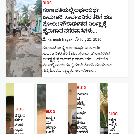
BLOG
ಗಂಗಾವತಿಯಲ್ಲಿ ಅರ್ಧಂಬರ್ಧ
ಕಾಮಗಾರಿ: ಸಾರ್ವಜನಿಕರ ತೆರಿಗೆ ಹಣ
ಪೋಲು! ಪೌರಾಡಳಿತದ ನಿರ್ಲಕ್ಷ್ಯಕ್ಕೆ
ಹೈರಾಣಾದ ನಗರವಾಸಿಗಳು​…
Ramesh Nayak
July 25, 2026
ಗಂಗಾವತಿಯಲ್ಲಿ ಅರ್ಧಂಬರ್ಧ ಕಾಮಗಾರಿ:
ಸಾರ್ವಜನಿಕರ ತೆರಿಗೆ ಹಣ ಪೋಲು! ಪೌರಾಡಳಿತದ
ನಿರ್ಲಕ್ಷ್ಯಕ್ಕೆ ಹೈರಾಣಾದ ನಗರವಾಸಿಗಳು​… ಯುಜಿಡಿ
ನೆಪದಲ್ಲಿ ವಾರ್ಡ್‌ಗಳಲ್ಲಿ ಗುಂಡಿ ತೋಡಿ ಮಾಯವಾದ
ಗುತ್ತಿಗೆದಾರರು; ವೃದ್ಧರು, ಅಂಗವಿಕಲರ…
BLOG
ತಾಂಡಾ
ದ
ಹೆಮ್ಮೆ
ಯ
BLOG
BLOG
ಸಾಧಕ
BLOG
ಚಿಕ್ಕಜಂ
ರಾಷ್ಟ್ರೀ
ಡಾ.
ತಕಲ್
ಕನ್ನಡ
ಯ
ತೇಜು
ಮಾಜಿ
ಅಸ್ಮಿತೆ
ಹೆದ್ದಾರಿ
ನಾಯ್ಕ್
ಗ್ರಾಮ
ಗಾಗಿ
ಬಳಕೆ
ಅವರಿಗೆ