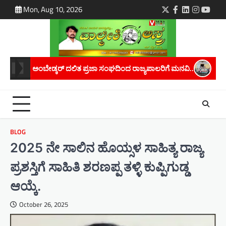
Skip
Mon, Aug 10, 2026
Twitter
Facebook
LinkedIn
Instagra
youtu
to
content
ದಿಂದ ರಾಜ್ಯಪಾಲರಿಗೆ ಮನವಿ..
ಮಾನವ ಕಳ್ಳಸಾಗಾಣಿಕೆ ತಡೆಗೆ ಜಾಗೃತಿ ಅಗತ್ಯ: 
BLOG
2025 ನೇ ಸಾಲಿನ ಹೊಯ್ಸಳ ಸಾಹಿತ್ಯ ರಾಜ್ಯ
ಪ್ರಶಸ್ತಿಗೆ ಸಾಹಿತಿ ಶರಣಪ್ಪ ತಳ್ಳಿ ಕುಪ್ಪಿಗುಡ್ಡ
ಆಯ್ಕೆ.
October 26, 2025