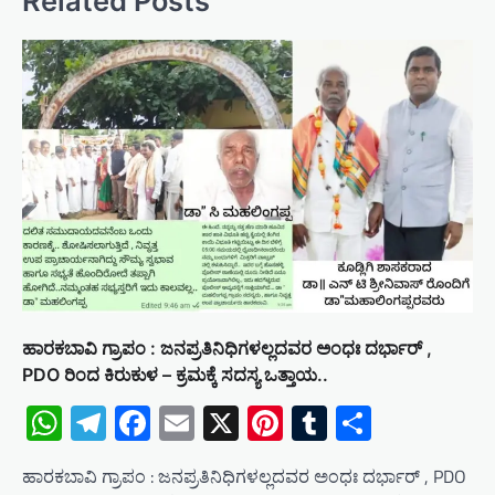
Related Posts
a
v
i
g
a
t
i
o
n
ಹಾರಕಬಾವಿ ಗ್ರಾಪಂ : ಜನಪ್ರತಿನಿಧಿಗಳಲ್ಲದವರ ಅಂಧಃ ದರ್ಭಾರ್ ,
PDO ರಿಂದ ಕಿರುಕುಳ – ಕ್ರಮಕ್ಕೆ ಸದಸ್ಯ ಒತ್ತಾಯ..
WhatsApp
Telegram
Facebook
Email
X
Pinterest
Tumblr
Share
ಹಾರಕಬಾವಿ ಗ್ರಾಪಂ : ಜನಪ್ರತಿನಿಧಿಗಳಲ್ಲದವರ ಅಂಧಃ ದರ್ಭಾರ್ , PDO