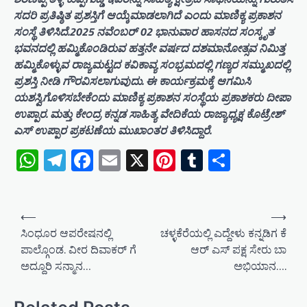
ಸದರಿ ಪ್ರತಿಷ್ಠಿತ ಪ್ರಶಸ್ತಿಗೆ ಆಯ್ಕೆಮಾಡಲಾಗಿದೆ ಎಂದು ಮಾಣಿಕ್ಯ ಪ್ರಕಾಶನ
ಸಂಸ್ಥೆ ತಿಳಿಸಿದೆ.2025 ನವೆಂಬರ್ 02 ಭಾನುವಾರ ಹಾಸನದ ಸಂಸ್ಕೃತ
ಭವನದಲ್ಲಿ ಹಮ್ಮಿಕೊಂಡಿರುವ ಹತ್ತನೇ ವರ್ಷದ ದಶಮಾನೋತ್ಸವ ನಿಮಿತ್ತ
ಹಮ್ಮಿಕೊಳ್ಳುವ ರಾಜ್ಯಮಟ್ಟದ ಕವಿಕಾವ್ಯ ಸಂಭ್ರಮದಲ್ಲಿ ಗಣ್ಯರ ಸಮ್ಮುಖದಲ್ಲಿ
ಪ್ರಶಸ್ತಿ ನೀಡಿ ಗೌರವಿಸಲಾಗುವುದು. ಈ ಕಾರ್ಯಕ್ರಮಕ್ಕೆ ಆಗಮಿಸಿ
ಯಶಸ್ವಿಗೊಳಿಸಬೇಕೆಂದು ಮಾಣಿಕ್ಯ ಪ್ರಕಾಶನ ಸಂಸ್ಥೆಯ ಪ್ರಕಾಶಕರು ದೀಪಾ
ಉಪ್ಪಾರ. ಮತ್ತು ಕೇಂದ್ರ ಕನ್ನಡ ಸಾಹಿತ್ಯ ವೇದಿಕೆಯ ರಾಜ್ಯಾಧ್ಯಕ್ಷ ಕೊಟ್ರೇಶ್
ಎಸ್ ಉಪ್ಪಾರ ಪ್ರಕಟಣೆಯ ಮುಖಾಂತರ ತಿಳಿಸಿದ್ದಾರೆ.
WhatsApp
Telegram
Facebook
Email
X
Pinterest
Tumblr
Share
P
⟵
⟶
o
ಸಿಂಧೂರ ಆಪರೇಷನಲ್ಲಿ
ಚಳ್ಳಕೆರೆಯಲ್ಲಿ ಎದ್ದೇಳು ಕನ್ನಡಿಗ ಕೆ
ಪಾಲ್ಗೊಂಡ. ವೀರ ದಿವಾಕರ್ ಗೆ
ಆರ್ ಎಸ್ ಪಕ್ಷ ಸೇರು ಬಾ
s
ಅದ್ದೂರಿ ಸನ್ಮಾನ…
ಅಭಿಯಾನ….
t
n