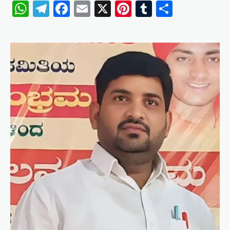
WhatsApp
Telegram
Facebook
Email
X
Pinterest
Tumblr
Share