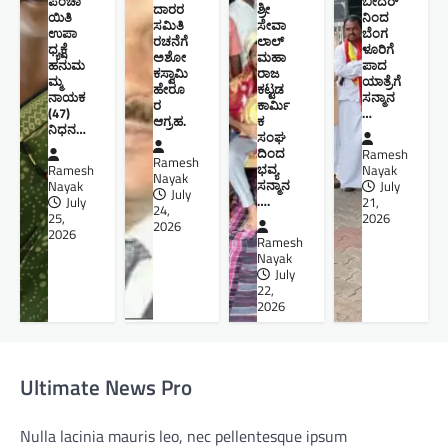
ಪಂಚಾ
ಬೀದರ್
ದಾರರ
ಶ್ರೀ
ಯಿತಿ
ನಿಂದ
ಸಮಿತಿ
ಸೇವಾ
ಉಪಾ
ಬೆಂಗ
ರಚನೆಗೆ
ಲಾಲ್
ಧ್ಯಕ್ಷೆ
ಳೂರಿಗೆ
ಅಶೋ
ಮಹಾ
ಹನುಮ
ಪಾದ
ಕಸ್ವಾಮಿ
ರಾಜ
ಮ್ಮ
ಯಾತ್ರೆಗೆ
ಹೇರೂ
ಕಟ್ಟಡ
ನಾಯಕ
ಸನ್ಮಾನ
ರ
ಕಾರ್ಮಿ
(47)
…
ಆಗ್ರಹ.
ಕ
ನಿಧನ…
ಸಂಘ
ದಿಂದ
Ramesh
Ramesh
ಭವ್ಯ
Ramesh
Nayak
Nayak
ಸನ್ಮಾನ
Nayak
July
July
….
July
21,
24,
25,
2026
2026
2026
Ramesh
Nayak
July
22,
2026
Ultimate News Pro
Nulla lacinia mauris leo, nec pellentesque ipsum