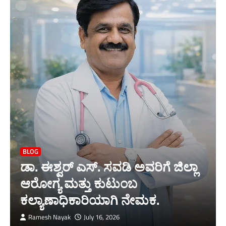
BLOG
ಡಾ. ಈಶ್ವರ್ ಎಸ್. ಸವಡಿ ಅವರಿಗೆ ಜಿಲ್ಲಾ
ಆರೋಗ್ಯ ಮತ್ತು ಕುಟುಂಬ
ಕಲ್ಯಾಣಾಧಿಕಾರಿಯಾಗಿ ನೇಮಕ.
Ramesh Nayak
July 16, 2026