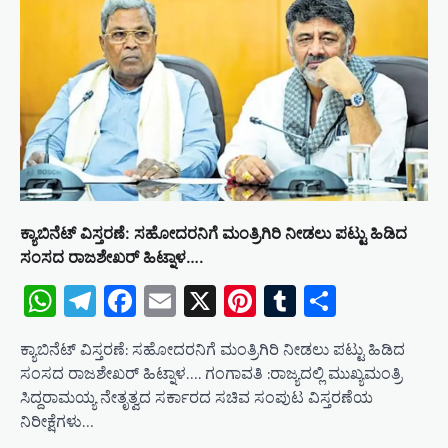
​ಕ್ಯಾಬಿನೆಟ್ ವಿಸ್ತರಣೆ: ಸಹೋದರನಿಗೆ ಮಂತ್ರಿಗಿರಿ ನೀಡಲು ಪಟ್ಟು ಹಿಡಿದ
ಸಂಸದ ರಾಜಶೇಖರ್ ಹಿಟ್ನಾಳ….
WhatsApp
Telegram
Facebook
Email
X
Pinterest
Tumblr
Share
​ಕ್ಯಾಬಿನೆಟ್ ವಿಸ್ತರಣೆ: ಸಹೋದರನಿಗೆ ಮಂತ್ರಿಗಿರಿ ನೀಡಲು ಪಟ್ಟು ಹಿಡಿದ
ಸಂಸದ ರಾಜಶೇಖರ್ ಹಿಟ್ನಾಳ…. ಗಂಗಾವತಿ :ರಾಜ್ಯದಲ್ಲಿ ಮುಖ್ಯಮಂತ್ರಿ
ಸಿದ್ದರಾಮಯ್ಯ ನೇತೃತ್ವದ ಸರ್ಕಾರದ ಸಚಿವ ಸಂಪುಟ ವಿಸ್ತರಣೆಯ
ನಿರೀಕ್ಷೆಗಳು…