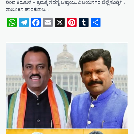
ರಿಂದ ಕಿರುಕುಳ – ಕ್ರಮಕ್ಕೆ ಸದಸ್ಯ ಒತ್ತಾಯ.. ವಿಜಯನಗರ ಜಿಲ್ಲೆ ಕೂಡ್ಲಿಗಿ :
ತಾಲೂಕಿನ ಹಾರಕಬಾವಿ…
WhatsApp
Telegram
Facebook
Email
X
Pinterest
Tumblr
Share