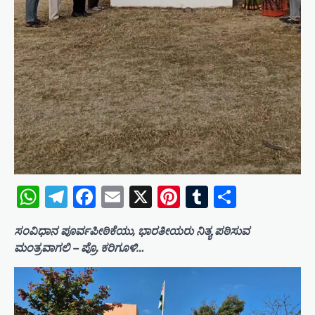
WhatsApp
Telegram
Facebook
Email
X
Pinterest
Tumblr
Share
ಸಂವಿಧಾನ ಪೂರ್ವಪೀಠಿಕೆಯು, ಭಾರತೀಯರು ನಿತ್ಯ ಪಠಿಸುವ
ಮಂತ್ರವಾಗಲಿ – ಪ್ರೊ. ಕರಿಗೂಳಿ…