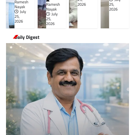
Ramesh
Ramesh
2026
25,
Nayak
Nayak
2026
July
July
25,
25,
2026
2026
Daily Digest