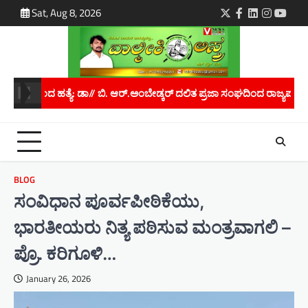
Skip
Sat, Aug 8, 2026
Twitter
Facebook
LinkedIn
Instagra
youtu
to
content
ದಲಿತ ಪ್ರಜಾ ಸಂಘದಿಂದ ರಾಜ್ಯಪಾಲರಿಗೆ ಮನವಿ..
ಮಾನವ ಕಳ್ಳಸಾಗಾಣಿಕೆ ತಡೆಗ
BLOG
ಸಂವಿಧಾನ ಪೂರ್ವಪೀಠಿಕೆಯು,
ಭಾರತೀಯರು ನಿತ್ಯ ಪಠಿಸುವ ಮಂತ್ರವಾಗಲಿ –
ಪ್ರೊ. ಕರಿಗೂಳಿ…
January 26, 2026