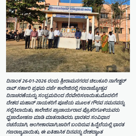
ದಿನಾಂಕ 26-01-2026 ರಂದು ಶ್ರೀರಾಮನಗರದ ಚಿಲುಕೂರಿ ನಾಗೇಶ್ವರ್
ರಾವ್ ಸರ್ಕಾರಿ ಪ್ರಥಮ ದರ್ಜೆ ಕಾಲೇಜಿನಲ್ಲಿ ಗಣರಾಜ್ಯೋತ್ಸವ
ದಿನಾಚರಣೆಯನ್ನು ಸಂಭ್ರಮದಿಂದ ನೆರವೇರಿಸಲಾಯಿತು.ಮೊದಲಿಗೆ
ದೇಶದ ಮಹಾನ್ ನಾಯಕರಿಗೆ ಪೂಜೆಯ ಮೂಲಕ ಗೌರವ ನಮನವನ್ನು
ಸಲ್ಲಿಸಿಲಾಯಿತು, ಕಾಲೇಜಿನ ಪ್ರಾಚಾರ್ಯರಾದ ಪ್ರೊ.ಕರಿಗೂಳಿಯವರು
ಧ್ವಜಾರೋಹಣ ಮಾಡಿ ಮಾತನಾಡಿದರು. ಭಾರತದ ಸಂವಿಧಾನ
ರಚನೆಯಾಗಿ, ಅಂಗೀಕಾರವಾಗಿ,ಜಾರಿಗೆ ಬಂದಿರುವ ಹಿನ್ನೆಲೆಯಲ್ಲಿ ಭಾರತ
ಗಣರಾಜ್ಯವಾಯಿತು, ಈ ಐತಿಹಾಸಿಕ ದಿನವನ್ನು ದೇಶದ್ಯಾoತ