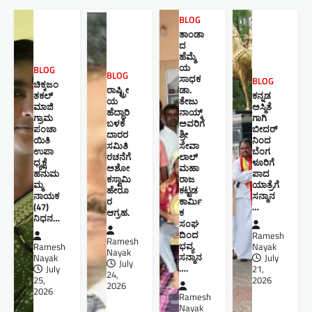
BLOG
ತಾಂಡಾ
ದ
ಹೆಮ್ಮೆ
ಯ
BLOG
BLOG
ಸಾಧಕ
BLOG
ಚಿಕ್ಕಜಂ
ರಾಷ್ಟ್ರೀ
ಡಾ.
ತಕಲ್
ಕನ್ನಡ
ಯ
ತೇಜು
ಮಾಜಿ
ಅಸ್ಮಿತೆ
ಹೆದ್ದಾರಿ
ನಾಯ್ಕ್
ಗ್ರಾಮ
ಗಾಗಿ
ಬಳಕೆ
ಅವರಿಗೆ
ಪಂಚಾ
ಬೀದರ್
ದಾರರ
ಶ್ರೀ
ಯಿತಿ
ನಿಂದ
ಸಮಿತಿ
ಸೇವಾ
ಉಪಾ
ಬೆಂಗ
ರಚನೆಗೆ
ಲಾಲ್
ಧ್ಯಕ್ಷೆ
ಳೂರಿಗೆ
ಅಶೋ
ಮಹಾ
ಹನುಮ
ಪಾದ
ಕಸ್ವಾಮಿ
ರಾಜ
ಮ್ಮ
ಯಾತ್ರೆಗೆ
ಹೇರೂ
ಕಟ್ಟಡ
ನಾಯಕ
ಸನ್ಮಾನ
ರ
ಕಾರ್ಮಿ
(47)
…
ಆಗ್ರಹ.
ಕ
ನಿಧನ…
ಸಂಘ
ದಿಂದ
Ramesh
Ramesh
ಭವ್ಯ
Ramesh
Nayak
Nayak
ಸನ್ಮಾನ
Nayak
July
July
….
July
21,
24,
25,
2026
2026
2026
Ramesh
Nayak