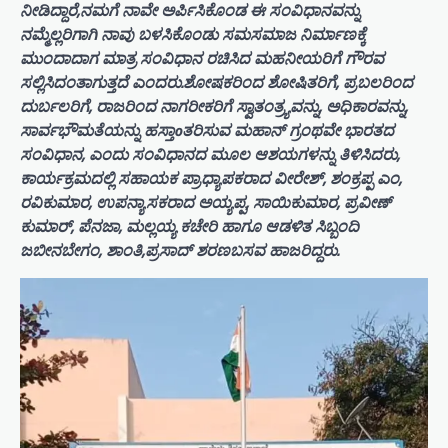
ನೀಡಿದ್ದಾರೆ,ನಮಗೆ ನಾವೇ ಅರ್ಪಿಸಿಕೊಂಡ ಈ ಸಂವಿಧಾನವನ್ನು
ನಮ್ಮೆಲ್ಲರಿಗಾಗಿ ನಾವು ಬಳಸಿಕೊಂಡು ಸಮಸಮಾಜ ನಿರ್ಮಾಣಕ್ಕೆ
ಮುಂದಾದಾಗ ಮಾತ್ರ ಸಂವಿಧಾನ ರಚಿಸಿದ ಮಹನೀಯರಿಗೆ ಗೌರವ
ಸಲ್ಲಿಸಿದಂತಾಗುತ್ತದೆ ಎಂದರು.ಶೋಷಕರಿಂದ ಶೋಷಿತರಿಗೆ, ಪ್ರಬಲರಿಂದ
ದುರ್ಬಲರಿಗೆ, ರಾಜರಿಂದ ನಾಗರೀಕರಿಗೆ ಸ್ವಾತಂತ್ರ್ಯವನ್ನು, ಅಧಿಕಾರವನ್ನು,
ಸಾರ್ವಭೌಮತೆಯನ್ನು ಹಸ್ತಾoತರಿಸುವ ಮಹಾನ್ ಗ್ರಂಥವೇ ಭಾರತದ
ಸಂವಿಧಾನ, ಎಂದು ಸಂವಿಧಾನದ ಮೂಲ ಆಶಯಗಳನ್ನು ತಿಳಿಸಿದರು,
ಕಾರ್ಯಕ್ರಮದಲ್ಲಿ ಸಹಾಯಕ ಪ್ರಾಧ್ಯಾಪಕರಾದ ವೀರೇಶ್, ಶಂಕ್ರಪ್ಪ ಎಂ,
ರವಿಕುಮಾರ, ಉಪನ್ಯಾಸಕರಾದ ಅಯ್ಯಪ್ಪ, ಸಾಯಿಕುಮಾರ, ಪ್ರವೀಣ್
ಕುಮಾರ್, ಪೆನಜಾ, ಮಲ್ಲಯ್ಯ ಕಚೇರಿ ಹಾಗೂ ಆಡಳಿತ ಸಿಬ್ಬಂದಿ
ಜಬೀನಬೇಗಂ, ಶಾಂತಿ,ಪ್ರಸಾದ್ ಶರಣಬಸವ ಹಾಜರಿದ್ದರು.