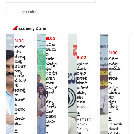
youtube
Discovery Zone
BLOG
BLOG
ಸವಿತಾ
ಮಲೇರಿ
ಚಲವಾ
ಯಾ,
BLOG
ದಿ
ಡೆಂಗ್ಯೂ
BLOG
ಅವರ
ಲಿಟಲ್
ಮತ್ತು
ಹುಟ್ಟುಹ
ಇಳಕಲ್
ಹಾರ್ಟ್ಸ್
ಚಿಕೂನ್
ಬ್ಬದ
ರೋಟ
ಶಾಲೆಯ
ಗುನ್ಯ
ಸವಿನೆನ
ರಿ ಕ್ಲಬ್
ಲ್ಲಿ
ಖಾಯಿ
ಪಿಗಾಗಿ
ನೂತನ‌
ತಾಲೂ
ಲೆಗಳನ್
ಶಾಲಾ
ಪದಾಧಿ
ಕು
ನು
ವಿದ್ಯಾರ್
ಕಾರಿಗಳ
ಮಟ್ಟದ
ತಡೆಗಟ್ಟ
ಥಿಗಳಿ
ಪದಗ್ರ
ಯೋಗಾ
ಲು
ಗೆ
ಹಣ
ಸನ
ಡಿಎಚ್‌
ಪೆನ್ನು,
ಸಮಾ
ಸ್ಪರ್ಧೆ
ಒ
ನೋಟ
ರಂಭ…
ಯಶಸ್ವಿ
ಅವರಿಂ
ಬುಕ್
….
ದ
ವಿತರಿಸ
ಸಲಹೆಗ
Ramesh
ಲಾಯಿ
ಳು….
Nayak
Ramesh
ತು.
July
Nayak
25,
July