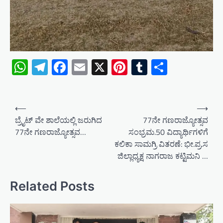
WhatsApp
Telegram
Facebook
Email
X
Pinterest
Tumblr
Share
P
⟵
⟶
o
ಬ್ರೈಟ್ ವೇ ಶಾಲೆಯಲ್ಲಿ ಜರುಗಿದ
77ನೇ ಗಣರಾಜ್ಯೋತ್ಸವ
77ನೇ ಗಣರಾಜ್ಯೋತ್ಸವ…
ಸಂಭ್ರಮ.50 ವಿದ್ಯಾರ್ಥಿಗಳಿಗೆ
s
ಕಲಿಕಾ ಸಾಮಗ್ರಿ ವಿತರಣೆ: ಭೀ.ಪ್ರ.ಸ
t
ಜಿಲ್ಲಾಧ್ಯಕ್ಷ ನಾಗರಾಜ ಕಟ್ಟಿಮನಿ …
n
a
Related Posts
v
i