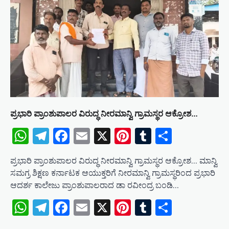
g
a
t
i
o
n
ಪ್ರಭಾರಿ ಪ್ರಾಂಶುಪಾಲರ ವಿರುದ್ಧ ನೀರಮಾನ್ವಿ ಗ್ರಾಮಸ್ಥರ ಆಕ್ರೋಶ…
WhatsApp
Telegram
Facebook
Email
X
Pinterest
Tumblr
Share
ಪ್ರಭಾರಿ ಪ್ರಾಂಶುಪಾಲರ ವಿರುದ್ಧ ನೀರಮಾನ್ವಿ ಗ್ರಾಮಸ್ಥರ ಆಕ್ರೋಶ… ಮಾನ್ವಿ
ಸಮಗ್ರ ಶಿಕ್ಷಣ ಕರ್ನಾಟಕ ಆಯುಕ್ತರಿಗೆ ನೀರಮಾನ್ವಿ ಗ್ರಾಮಸ್ಥರಿಂದ ಪ್ರಭಾರಿ
ಆದರ್ಶ ಕಾಲೇಜು ಪ್ರಾಂಶುಪಾಲರಾದ ಡಾ ರವೀಂದ್ರ ಬಂಡಿ…
WhatsApp
Telegram
Facebook
Email
X
Pinterest
Tumblr
Share