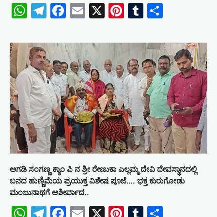
WhatsApp
Telegram
Facebook
Email
X
Pinterest
Tumblr
Share
ಅಗಡಿ ಸಂಗಣ್ಣ ಕ್ಯಾಂ ಪಿ ನ ಶ್ರೀ ರೇಣುಕಾ ಎಲ್ಲಮ್ಮ ದೇವಿ ದೇವಸ್ಥಾನದಲ್ಲಿ
ಬನದ ಹುಣ್ಣಿಮೆಯ ಪ್ರಯುಕ್ತ ವಿಶೇಷ ಪೂಜೆ…. ಭಕ್ತ ಕುರುಗೋಡು
ಮಂಜುನಾಥಗೆ ಆಶೀರ್ವಾದ..
WhatsApp
Telegram
Facebook
Email
X
Pinterest
Tumblr
Share