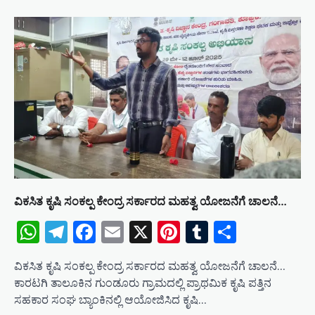
ವಿಕಸಿತ ಕೃಷಿ ಸಂಕಲ್ಪ ಕೇಂದ್ರ ಸರ್ಕಾರದ ಮಹತ್ವ ಯೋಜನೆಗೆ ಚಾಲನೆ…
WhatsApp
Telegram
Facebook
Email
X
Pinterest
Tumblr
Share
ವಿಕಸಿತ ಕೃಷಿ ಸಂಕಲ್ಪ ಕೇಂದ್ರ ಸರ್ಕಾರದ ಮಹತ್ವ ಯೋಜನೆಗೆ ಚಾಲನೆ…
ಕಾರಟಗಿ ತಾಲೂಕಿನ ಗುಂಡೂರು ಗ್ರಾಮದಲ್ಲಿ ಪ್ರಾಥಮಿಕ ಕೃಷಿ ಪತ್ತಿನ
ಸಹಕಾರ ಸಂಘ ಬ್ಯಾಂಕಿನಲ್ಲಿ ಆಯೋಜಿಸಿದ ಕೃಷಿ…