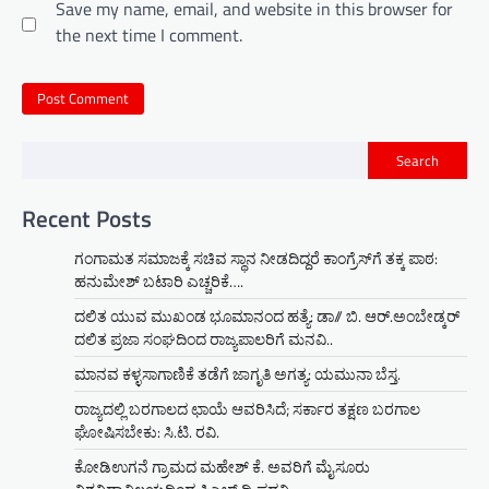
Save my name, email, and website in this browser for
the next time I comment.
Search
Recent Posts
ಗಂಗಾಮತ ಸಮಾಜಕ್ಕೆ ಸಚಿವ ಸ್ಥಾನ ನೀಡದಿದ್ದರೆ ಕಾಂಗ್ರೆಸ್‌ಗೆ ತಕ್ಕ ಪಾಠ:
ಹನುಮೇಶ್ ಬಟಾರಿ ಎಚ್ಚರಿಕೆ….
ದಲಿತ ಯುವ ಮುಖಂಡ ಭೂಮಾನಂದ ಹತ್ಯೆ: ಡಾ// ಬಿ. ಆರ್.ಅಂಬೇಡ್ಕರ್
ದಲಿತ ಪ್ರಜಾ ಸಂಘದಿಂದ ರಾಜ್ಯಪಾಲರಿಗೆ ಮನವಿ..
ಮಾನವ ಕಳ್ಳಸಾಗಾಣಿಕೆ ತಡೆಗೆ ಜಾಗೃತಿ ಅಗತ್ಯ: ಯಮುನಾ ಬೆಸ್ತ.
ರಾಜ್ಯದಲ್ಲಿ ಬರಗಾಲದ ಛಾಯೆ ಆವರಿಸಿದೆ; ಸರ್ಕಾರ ತಕ್ಷಣ ಬರಗಾಲ
ಘೋಷಿಸಬೇಕು: ಸಿ.ಟಿ. ರವಿ.
ಕೋಡಿಉಗನೆ ಗ್ರಾಮದ ಮಹೇಶ್ ಕೆ. ಅವರಿಗೆ ಮೈಸೂರು