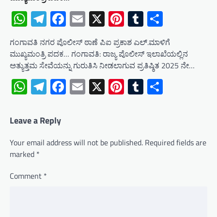
WhatsApp
Telegram
Facebook
Email
X
Pinterest
Tumblr
Share
ಗಂಗಾವತಿ ನಗರ ಪೊಲೀಸ್ ಠಾಣೆ ಪಿಐ ಪ್ರಕಾಶ ಎಲ್.ಮಾಳಿಗೆ
ಮುಖ್ಯಮಂತ್ರಿ ಪದಕ… ಗಂಗಾವತಿ: ರಾಜ್ಯ ಪೊಲೀಸ್‌ ಇಲಾಖೆಯಲ್ಲಿನ
ಅತ್ಯುತ್ತಮ ಸೇವೆಯನ್ನು ಗುರುತಿಸಿ ನೀಡಲಾಗುವ ಪ್ರತಿಷ್ಠಿತ 2025 ನೇ…
WhatsApp
Telegram
Facebook
Email
X
Pinterest
Tumblr
Share
Leave a Reply
Your email address will not be published.
Required fields are
marked
*
Comment
*