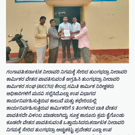
ಗಂಗಾವತಿ:ಕರ್ನಾಟಕ ನೀರಾವರಿ ನಿಗಮಕ್ಕೆ ಸೇರಿದ ತುಂಗಭದ್ರಾ ನೀರಾವರಿ
ಕಾರ್ಮಿಕರ ವೇತನ ಪಾವತಿಸುವಂತೆ ಆಗ್ರಹಿಸಿ ತುಂಗಭದ್ರಾ ನೀರಾವರಿ
ಕಾರ್ಮಿಕರ ಸಂಘ (AICCTU) ಕೇಂದ್ರ ಸಮಿತಿ ಕಾರ್ಮಿಕ ನಿರೀಕ್ಷಕರು
ಅಧಿಕಾರಿಗಳಿಗೆ ಮನವಿ ಸಲ್ಲಿಸಿದೆ.ಎಲ್ಲಾ ಉಪ ವಿಭಾಗದ
ಕಾರ್ಯನಿರ್ವಹಿಸುತ್ತಿರುವ ಕಾಲುವೆ ಮತ್ತು ಕಛೇರಿಯಲ್ಲಿ
ಕಾರ್ಯನಿರ್ವಹಿಸುತ್ತಿರುವ ಕಾರ್ಮಿಕರಿಗೆ 5 ತಿಂಗಳಿಂದ ಬಾಕಿ ವೇತನ
ಪಾವತಿಸದೇ ವಿಳಂಬ ಮಾಡಲಾಗಿದ್ದು, ಸೂಕ್ತ ಕಾನೂನು ಕ್ರಮ ಕೈಗೊಂಡು
ಕೂಡಲೇ ವೇತನ ಪಾವತಿಸುವಂತೆ ಒತ್ತಾಯಿಸಿದರು.ಕರ್ನಾಟಕ ನೀರಾವರಿ
ನಿಗಮಕ್ಕೆ ಸೇರಿದ ತುಂಗಭದ್ರಾ ಅಚ್ಚುಕಟ್ಟು ಪ್ರದೇಶದ ಎಲ್ಲಾ ಉಪ