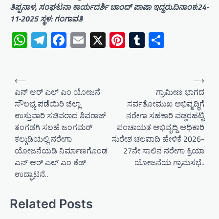
ತಿಪ್ಪನಾಳ, ಸಂಘಟನಾ ಕಾರ್ಯದರ್ಶಿ ಚಾಂದ್ ಪಾಷಾ ಇದ್ದರು.ದಿನಾಂಕ:24-
11-2025 ಸ್ಥಳ: ಗಂಗಾವತಿ
WhatsApp
Telegram
Facebook
Email
X
Pinterest
Tumblr
Share
P
⟵
⟶
o
ಎನ್ ಆರ್ ಎಲ್ ಎಂ ಯೋಜನೆ
ಗ್ರಾಮೀಣ ಭಾಗದ
ಸೌಲಭ್ಯ ಪಡೆಯಿರಿ ಜಿಲ್ಲಾ
ಸರ್ವತೋಮುಖ ಅಭಿವೃದ್ಧಿಗೆ
s
ಉಸ್ತುವಾರಿ ಸಚಿವರಾದ ಶಿವರಾಜ್
ನರೇಗಾ ಸಹಕಾರಿ ವಡ್ಡರಹಟ್ಟಿ
t
ತಂಗಡಗಿ ಸಲಹೆ ಜಂಗಮರ್
ಪಂಚಾಯತ ಅಭಿವೃದ್ದಿ ಅಧಿಕಾರಿ
n
ಕಲ್ಗುಡಿಯಲ್ಲಿ ನರೇಗಾ
ಸುರೇಶ ಚಲವಾದಿ ಹೇಳಿಕೆ 2026-
a
ಯೋಜನೆಯಡಿ ನಿರ್ಮಾಣಗೊಂಡ
27ನೇ ಸಾಲಿನ ನರೇಗಾ ಕ್ರಿಯಾ
ಎನ್ ಆರ್ ಎಲ್ ಎಂ ಶೆಡ್
ಯೋಜನೆಯ ಗ್ರಾಮಸಭೆ..
v
ಉದ್ಘಾಟನೆ..
i
g
Related Posts
a