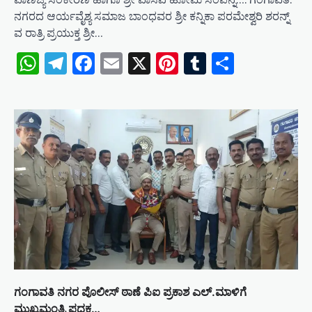
ನಗರದ ಆರ್ಯವೈಶ್ಯ ಸಮಾಜ ಬಾಂಧವರ ಶ್ರೀ ಕನ್ನಿಕಾ ಪರಮೇಶ್ವರಿ ಶರನ್ನ್
ವ ರಾತ್ರಿ ಪ್ರಯುಕ್ತ ಶ್ರೀ…
WhatsApp
Telegram
Facebook
Email
X
Pinterest
Tumblr
Share
ಗಂಗಾವತಿ ನಗರ ಪೊಲೀಸ್ ಠಾಣೆ ಪಿಐ ಪ್ರಕಾಶ ಎಲ್.ಮಾಳಿಗೆ
ಮುಖ್ಯಮಂತ್ರಿ ಪದಕ…