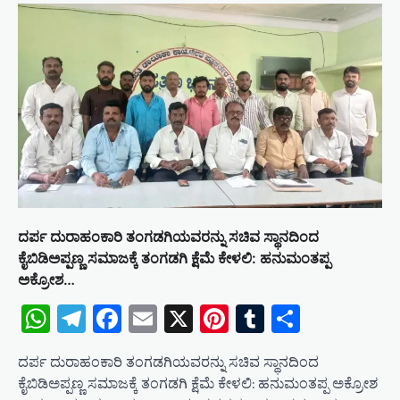
t
i
o
n
ದರ್ಪ ದುರಾಹಂಕಾರಿ ತಂಗಡಗಿಯವರನ್ನು ಸಚಿವ ಸ್ಥಾನದಿಂದ
ಕೈಬಿಡಿಅಪ್ಪಣ್ಣ ಸಮಾಜಕ್ಕೆ ತಂಗಡಗಿ ಕ್ಷೆಮೆ ಕೇಳಲಿ: ಹನುಮಂತಪ್ಪ
ಅಕ್ರೋಶ…
WhatsApp
Telegram
Facebook
Email
X
Pinterest
Tumblr
Share
ದರ್ಪ ದುರಾಹಂಕಾರಿ ತಂಗಡಗಿಯವರನ್ನು ಸಚಿವ ಸ್ಥಾನದಿಂದ
ಕೈಬಿಡಿಅಪ್ಪಣ್ಣ ಸಮಾಜಕ್ಕೆ ತಂಗಡಗಿ ಕ್ಷೆಮೆ ಕೇಳಲಿ: ಹನುಮಂತಪ್ಪ ಅಕ್ರೋಶ