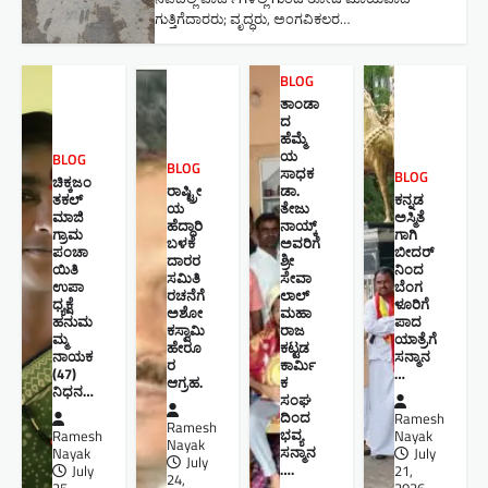
ಗುತ್ತಿಗೆದಾರರು; ವೃದ್ಧರು, ಅಂಗವಿಕಲರ…
BLOG
ತಾಂಡಾ
ದ
ಹೆಮ್ಮೆ
ಯ
BLOG
BLOG
ಸಾಧಕ
BLOG
ಚಿಕ್ಕಜಂ
ರಾಷ್ಟ್ರೀ
ಡಾ.
ತಕಲ್
ಕನ್ನಡ
ಯ
ತೇಜು
ಮಾಜಿ
ಅಸ್ಮಿತೆ
ಹೆದ್ದಾರಿ
ನಾಯ್ಕ್
ಗ್ರಾಮ
ಗಾಗಿ
ಬಳಕೆ
ಅವರಿಗೆ
ಪಂಚಾ
ಬೀದರ್
ದಾರರ
ಶ್ರೀ
ಯಿತಿ
ನಿಂದ
ಸಮಿತಿ
ಸೇವಾ
ಉಪಾ
ಬೆಂಗ
ರಚನೆಗೆ
ಲಾಲ್
ಧ್ಯಕ್ಷೆ
ಳೂರಿಗೆ
ಅಶೋ
ಮಹಾ
ಹನುಮ
ಪಾದ
ಕಸ್ವಾಮಿ
ರಾಜ
ಮ್ಮ
ಯಾತ್ರೆಗೆ
ಹೇರೂ
ಕಟ್ಟಡ
ನಾಯಕ
ಸನ್ಮಾನ
ರ
ಕಾರ್ಮಿ
(47)
…
ಆಗ್ರಹ.
ಕ
ನಿಧನ…
ಸಂಘ
ದಿಂದ
Ramesh
Ramesh
ಭವ್ಯ
Ramesh
Nayak
Nayak
ಸನ್ಮಾನ
Nayak
July
July
….
July
21,
24,