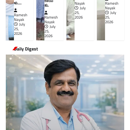
ಲಾಯಿ
ಳು….
Nayak
Ramesh
ತು.
July
Nayak
25,
July
Ramesh
Ramesh
2026
25,
Nayak
Nayak
2026
July
July
25,
25,
2026
2026
Daily Digest