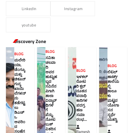
LinkedIn
Instagram
youtube
Discovery Zone
BLOG
BLOG
ಸವಿತಾ
ಮಲೇರಿ
ಚಲವಾ
ಯಾ,
BLOG
ದಿ
ಡೆಂಗ್ಯೂ
BLOG
ಅವರ
ಲಿಟಲ್
ಮತ್ತು
ಹುಟ್ಟುಹ
ಇಳಕಲ್
ಹಾರ್ಟ್ಸ್
ಚಿಕೂನ್
ಬ್ಬದ
ರೋಟ
ಶಾಲೆಯ
ಗುನ್ಯ
ಸವಿನೆನ
ರಿ ಕ್ಲಬ್
ಲ್ಲಿ
ಖಾಯಿ
ಪಿಗಾಗಿ
ನೂತನ‌
ತಾಲೂ
ಲೆಗಳನ್
ಶಾಲಾ
ಪದಾಧಿ
ಕು
ನು
ವಿದ್ಯಾರ್
ಕಾರಿಗಳ
ಮಟ್ಟದ
ತಡೆಗಟ್ಟ
ಥಿಗಳಿ
ಪದಗ್ರ
ಯೋಗಾ
ಲು
ಗೆ
ಹಣ
ಸನ
ಡಿಎಚ್‌
ಪೆನ್ನು,
ಸಮಾ
ಸ್ಪರ್ಧೆ
ಒ
ನೋಟ
ರಂಭ…
ಯಶಸ್ವಿ
ಅವರಿಂ
ಬುಕ್
….
ದ
ವಿತರಿಸ
ಸಲಹೆಗ
Ramesh