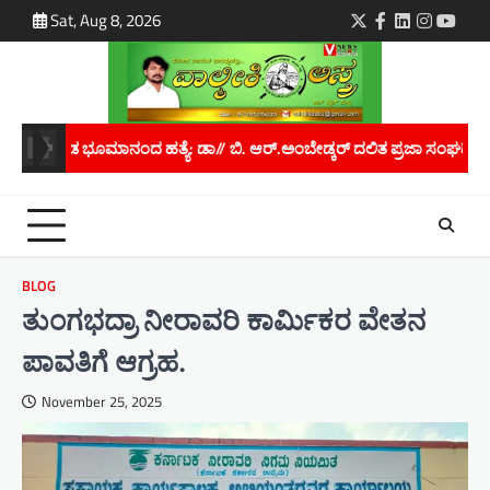
Skip
Sat, Aug 8, 2026
Twitter
Facebook
LinkedIn
Instagra
youtu
to
content
ಿ. ಆರ್.ಅಂಬೇಡ್ಕರ್ ದಲಿತ ಪ್ರಜಾ ಸಂಘದಿಂದ ರಾಜ್ಯಪಾಲರಿಗೆ ಮನವಿ..
ಮಾನ
BLOG
ತುಂಗಭದ್ರಾ ನೀರಾವರಿ ಕಾರ್ಮಿಕರ ವೇತನ
ಪಾವತಿಗೆ ಆಗ್ರಹ.
November 25, 2025