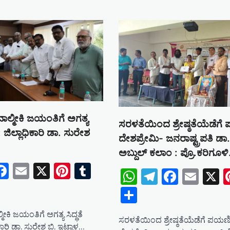
ವಾಲ್ಮೀಕಿ ಜಯಂತಿಗೆ ಅಗತ್ಯ
ಸರಳತೆಯಿಂದ ಶ್ರೇಷ್ಠತೆಯೆಡೆಗ
ಳಿ: ಜಿಲ್ಲಾಧಿಕಾರಿ ಡಾ. ಸುರೇಶ
ದೇಶಪ್ರೇಮಿ- ಜನರಾಷ್ಟ್ರಪತಿ ಡಾ.
ಅಬ್ದುಲ್ ಕಲಾಂ : ಪ್ರೊ.ಕರಿಗೂಳ
tsApp
elegram
Facebook
Email
X
Pinterest
Tumblr
WhatsApp
Telegram
Facebo
Emai
X
e
Share
್ಮೀಕಿ ಜಯಂತಿಗೆ ಅಗತ್ಯ ಸಿದ್ಧತೆ
ಸರಳತೆಯಿಂದ ಶ್ರೇಷ್ಠತೆಯೆಡೆಗೆ ಪಯಣ
ಧಿಕಾರಿ ಡಾ. ಸುರೇಶ ಬಿ. ಇಟ್ನಾಳ…