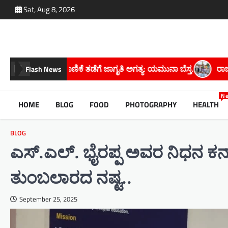
Skip
Sat, Aug 8, 2026
to
content
ಿ ಅಗತ್ಯ: ಯಮುನಾ ಬೆಸ್ತ.
ರಾಜ್ಯದಲ್ಲಿ ಬರಗಾಲದ ಛಾಯೆ ಆವರಿಸಿದೆ; ಸರ್
Flash News
N
HOME
BLOG
FOOD
PHOTOGRAPHY
HEALTH
BLOG
ಎಸ್.ಎಲ್. ಭೈರಪ್ಪ ಅವರ ನಿಧನ ಕರ್ನ
ತುಂಬಲಾರದ ನಷ್ಟ..
September 25, 2025