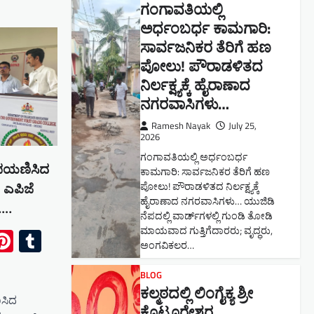
ಗಂಗಾವತಿಯಲ್ಲಿ
ಅರ್ಧಂಬರ್ಧ ಕಾಮಗಾರಿ:
ಸಾರ್ವಜನಿಕರ ತೆರಿಗೆ ಹಣ
ಪೋಲು! ಪೌರಾಡಳಿತದ
ನಿರ್ಲಕ್ಷ್ಯಕ್ಕೆ ಹೈರಾಣಾದ
ನಗರವಾಸಿಗಳು​…
Ramesh Nayak
July 25,
2026
ಗಂಗಾವತಿಯಲ್ಲಿ ಅರ್ಧಂಬರ್ಧ
ೆ ಪಯಣಿಸಿದ
ಕಾಮಗಾರಿ: ಸಾರ್ವಜನಿಕರ ತೆರಿಗೆ ಹಣ
ಪೋಲು! ಪೌರಾಡಳಿತದ ನಿರ್ಲಕ್ಷ್ಯಕ್ಕೆ
 ಎಪಿಜೆ
ಹೈರಾಣಾದ ನಗರವಾಸಿಗಳು​… ಯುಜಿಡಿ
ಿ….
ನೆಪದಲ್ಲಿ ವಾರ್ಡ್‌ಗಳಲ್ಲಿ ಗುಂಡಿ ತೋಡಿ
ಮಾಯವಾದ ಗುತ್ತಿಗೆದಾರರು; ವೃದ್ಧರು,
ok
l
Pinterest
Tumblr
ಅಂಗವಿಕಲರ…
BLOG
ಕಲ್ಮಠದಲ್ಲಿ ಲಿಂಗೈಕ್ಯ ಶ್ರೀ
ಿಸಿದ
ಕೊಟ್ಟೂರೇಶ್ವರ