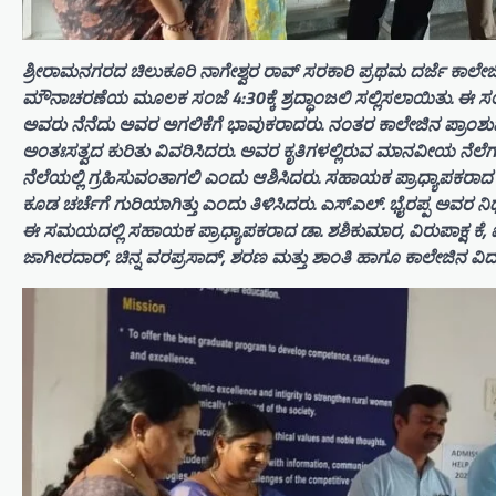
ಶ್ರೀರಾಮನಗರದ ಚಿಲುಕೂರಿ ನಾಗೇಶ್ವರ ರಾವ್ ಸರಕಾರಿ ಪ್ರಥಮ ದರ್ಜೆ ಕಾಲೇಜಿನ
ಮೌನಾಚರಣೆಯ ಮೂಲಕ ಸಂಜೆ 4:30ಕ್ಕೆ ಶ್ರದ್ಧಾಂಜಲಿ ಸಲ್ಲಿಸಲಾಯಿತು. ಈ ಸಂದ
ಅವರು ನೆನೆದು ಅವರ ಅಗಲಿಕೆಗೆ ಭಾವುಕರಾದರು. ನಂತರ ಕಾಲೇಜಿನ ಪ್ರಾಂಶು
ಅಂತಃಸತ್ವದ ಕುರಿತು ವಿವರಿಸಿದರು. ಅವರ ಕೃತಿಗಳಲ್ಲಿರುವ ಮಾನವೀಯ ನೆಲೆ
ನೆಲೆಯಲ್ಲಿ ಗ್ರಹಿಸುವಂತಾಗಲಿ ಎಂದು ಆಶಿಸಿದರು. ಸಹಾಯಕ ಪ್ರಾಧ್ಯಾಪಕರಾದ
ಕೂಡ ಚರ್ಚೆಗೆ ಗುರಿಯಾಗಿತ್ತು ಎಂದು ತಿಳಿಸಿದರು. ಎಸ್.ಎಲ್. ಭೈರಪ್ಪ ಅವರ ನ
ಈ ಸಮಯದಲ್ಲಿ ಸಹಾಯಕ ಪ್ರಾಧ್ಯಾಪಕರಾದ ಡಾ. ಶಶಿಕುಮಾರ, ವಿರುಪಾಕ್ಷ ಕ
ಜಾಗೀರದಾರ್, ಚಿನ್ನ ವರಪ್ರಸಾದ್, ಶರಣ ಮತ್ತು ಶಾಂತಿ ಹಾಗೂ ಕಾಲೇಜಿನ ವಿದ್ಯಾ