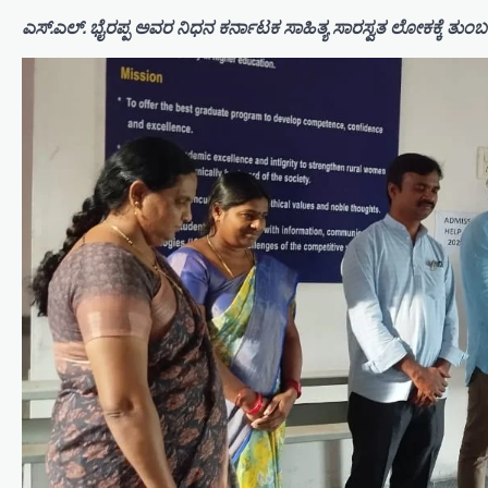
ಎಸ್.ಎಲ್. ಭೈರಪ್ಪ ಅವರ ನಿಧನ ಕರ್ನಾಟಕ ಸಾಹಿತ್ಯ ಸಾರಸ್ವತ ಲೋಕಕ್ಕೆ ತುಂಬ