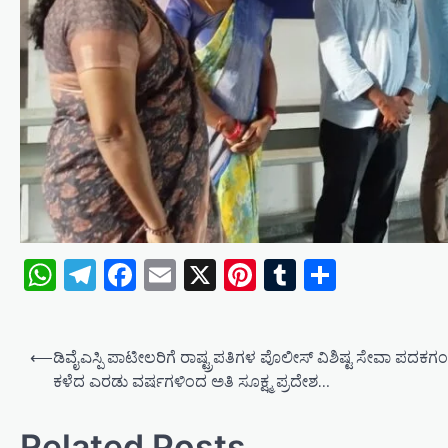
WhatsApp
Telegram
Facebook
Email
X
Pinterest
Tumblr
Share
P
⟵
ಡಿವೈಎಸ್ಪಿ ಪಾಟೀಲರಿಗೆ ರಾಷ್ಟ್ರಪತಿಗಳ ಪೊಲೀಸ್ ವಿಶಿಷ್ಟ ಸೇವಾ ಪದಕಗ
o
ಕಳೆದ ಎರಡು ವರ್ಷಗಳಿಂದ ಅತಿ ಸೂಕ್ಷ್ಮ ಪ್ರದೇಶ…
s
t
Related Posts