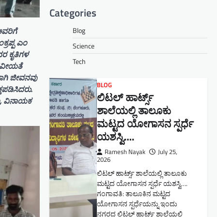
Categories
ವರಿಗೆ
Blog
್ರಪ್ಪ ಎಂ
Science
ರ ಕೃತಿಗಳ
Tech
ಾನವೀಯತೆ
ವಾಗಿ ಜೀವನವು
BLOG
ತಪಡಿಸಿದರು.
ಲಿಟಲ್ ಹಾರ್ಟ್ಸ್
ಂ, ವಿನಾಯಕ
ಶಾಲೆಯಲ್ಲಿ ತಾಲೂಕು
ಮಟ್ಟದ ಯೋಗಾಸನ ಸ್ಪರ್ಧೆ
ಯಶಸ್ವಿ….
Ramesh Nayak
July 25,
2026
ಲಿಟಲ್ ಹಾರ್ಟ್ಸ್ ಶಾಲೆಯಲ್ಲಿ ತಾಲೂಕು
ಮಟ್ಟದ ಯೋಗಾಸನ ಸ್ಪರ್ಧೆ ಯಶಸ್ವಿ….
ಗಂಗಾವತಿ: ತಾಲೂಕಿನ ಮಟ್ಟದ
ಯೋಗಾಸನ ಸ್ಪರ್ಧೆಯನ್ನು ಇಂದು
ನಗರದ ಲಿಟಲ್ ಹಾರ್ಟ್ಸ್ ಶಾಲೆಯಲ್ಲಿ