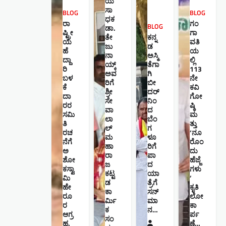
ಯ
ಸಾ
BLOG
BLOG
ಧಕ
ರಾ
ಗಂ
BLOG
ಡಾ.
ಷ್ಟ್ರೀ
ಗಾ
ತೇ
ಕನ್ನ
ಯ
ವತಿ
ಜು
ಡ
ಹೆ
ಯ
ನಾ
ಅಸ್ಮಿ
ದ್ದಾ
ಲ್ಲಿ
ಯ್ಕ್
ತೆಗಾ
ರಿ
113
ಅವ
ಗಿ
ಬಳ
ನೇ
ರಿಗೆ
ಬೀ
ಕೆ
ಕವಿ
ಶ್ರೀ
ದರ್
ದಾ
ಗೋ
ಸೇ
ನಿಂ
ರರ
ಷ್ಠಿ
ವಾ
ದ
ಸಮಿ
ಮ
ಲಾ
ಬೆಂ
ತಿ
ತ್ತು
ಲ್
ಗ
ರಚ
‘ನೂ
ಮ
ಳೂ
ನೆಗೆ
ರೊಂ
ಹಾ
ರಿಗೆ
ಅ
ದು
ರಾ
ಪಾ
ಶೋ
ಹೆಜ್ಜೆ
ಜ
ದ
ಕಸ್ವಾ
ಗಳು
ಕಟ್ಟ
ಯಾ
ಮಿ
’
ಡ
ತ್ರೆಗೆ
ಹೇ
ಕೃತಿ
ಕಾ
ಸನ್
ರೂ
ಲೋ
ರ್ಮಿ
ಮಾ
ರ
ಕಾ
ಕ
ನ…
ಆಗ್ರ
ರ್ಪ
ಸಂ
ಹ.
ಣೆ…