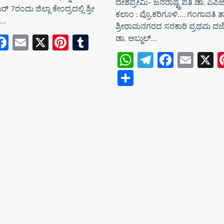
ದೇಶಪ್ರೇಮಿ- ಜನರಾಷ್ಟ್ರಪತಿ ಡಾ. ಎಪಿಜೆ
್ 7ರಂದು ಜಿಲ್ಲಾ ಕೇಂದ್ರದಲ್ಲಿ ಶ್ರೀ
ಕಲಾಂ : ಪ್ರೊ.ಕರಿಗೂಳಿ…. ಗಂಗಾವತಿ 
ಿ…
ಶ್ರೀರಾಮನಗರದ ಸರಕಾರಿ ಪ್ರಥಮ ದರ್ಜೆ
tsApp
elegram
Facebook
Email
X
Pinterest
Tumblr
ಡಾ. ಅಬ್ದುಲ್…
WhatsApp
Telegram
Facebo
Emai
X
e
Share