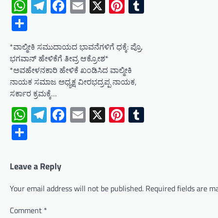
WhatsApp
Telegram
Facebook
Email
X
Pinterest
Tumblr
Share
*ವಾಲ್ಮೀಕಿ ಸಮುದಾಯದ ಭಾವನೆಗಳಿಗೆ ಧಕ್ಕೆ: ಪ್ರೊ.
ಭಗವಾನ್ ಹೇಳಿಕೆಗೆ ತೀವ್ರ ಆಕ್ರೋಶ*
*ಅವಹೇಳನಕಾರಿ ಹೇಳಿಕೆ ಖಂಡಿಸಿದ ವಾಲ್ಮೀಕಿ
ನಾಯಕ ಸಮಾಜ ಅಧ್ಯಕ್ಷ ವೀರಭದ್ರಪ್ಪ ನಾಯಕ,
ಸರ್ಕಾರ ಕ್ರಮಕ್ಕೆ…
WhatsApp
Telegram
Facebook
Email
X
Pinterest
Tumblr
Share
Leave a Reply
Your email address will not be published.
Required fields are 
Comment
*