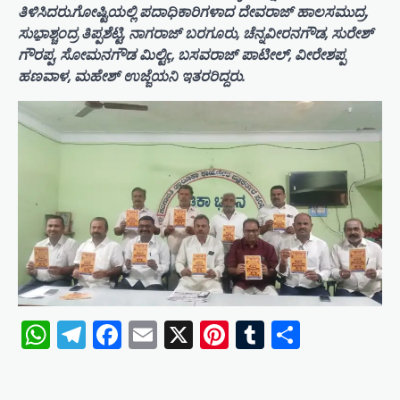
ತಿಳಿಸಿದರು.ಗೋಷ್ಟಿಯಲ್ಲಿ ಪದಾಧಿಕಾರಿಗಳಾದ ದೇವರಾಜ್ ಹಾಲಸಮುದ್ರ,
ಸುಭಾ಼ಶ್ಚಂದ್ರ ತಿಪ್ಪಶೆಟ್ಟಿ, ನಾಗರಾಜ್ ಬರಗೂರು, ಚೆನ್ನವೀರನಗೌಡ, ಸುರೇಶ್
ಗೌರಪ್ಪ, ಸೋಮನಗೌಡ ಮಿಲ್ಟಿç, ಬಸವರಾಜ್ ಪಾಟೀಲ್, ವೀರೇಶಪ್ಪ
ಹಣವಾಳ, ಮಹೇಶ್ ಉಜ್ಜೆಯನಿ ಇತರರಿದ್ದರು.
WhatsApp
Telegram
Facebook
Email
X
Pinterest
Tumblr
Share