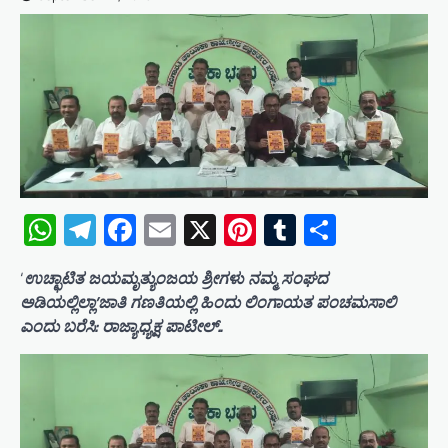
WhatsApp
Telegram
Facebook
Email
X
Pinterest
Tumblr
Share
‘
ಉಚ್ಛಾಟಿತ ಜಯಮೃತ್ಯುಂಜಯ ಶ್ರೀಗಳು ನಮ್ಮ ಸಂಘದ
ಅಡಿಯಲ್ಲಿಲ್ಲಾ’ಜಾತಿ ಗಣತಿಯಲ್ಲಿ ಹಿಂದು ಲಿಂಗಾಯತ ಪಂಚಮಸಾಲಿ
ಎಂದು ಬರೆಸಿ: ರಾಜ್ಯಾಧ್ಯಕ್ಷ ಪಾಟೀಲ್..