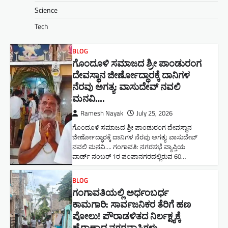
Science
Tech
BLOG
ಗೊಂದೂಳಿ ಸಮಾಜದ ಶ್ರೀ ಪಾಂಡುರಂಗ
ದೇವಸ್ಥಾನ ಜೀರ್ಣೋದ್ಧಾರಕ್ಕೆ ದಾನಿಗಳ
ನೆರವು ಅಗತ್ಯ: ವಾಸುದೇವ್ ನವಲಿ
ಮನವಿ​….
Ramesh Nayak
July 25, 2026
ಗೊಂದೂಳಿ ಸಮಾಜದ ಶ್ರೀ ಪಾಂಡುರಂಗ ದೇವಸ್ಥಾನ
ಜೀರ್ಣೋದ್ಧಾರಕ್ಕೆ ದಾನಿಗಳ ನೆರವು ಅಗತ್ಯ: ವಾಸುದೇವ್
ನವಲಿ ಮನವಿ​…. ಗಂಗಾವತಿ: ​ನಗರಸಭೆ ವ್ಯಾಪ್ತಿಯ
ವಾರ್ಡ್ ನಂಬರ್ 1ರ ಪಂಪಾನಗರದಲ್ಲಿರುವ 60…
BLOG
ಗಂಗಾವತಿಯಲ್ಲಿ ಅರ್ಧಂಬರ್ಧ
ಕಾಮಗಾರಿ: ಸಾರ್ವಜನಿಕರ ತೆರಿಗೆ ಹಣ
ಪೋಲು! ಪೌರಾಡಳಿತದ ನಿರ್ಲಕ್ಷ್ಯಕ್ಕೆ
ಹೈರಾಣಾದ ನಗರವಾಸಿಗಳು​…