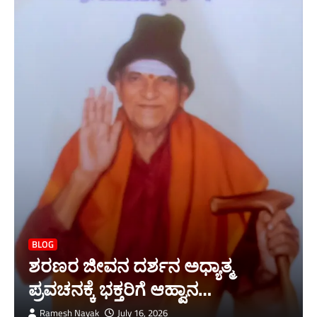
BLOG
ಶರಣರ ಜೀವನ ದರ್ಶನ ಅಧ್ಯಾತ್ಮ
ಪ್ರವಚನಕ್ಕೆ ಭಕ್ತರಿಗೆ ಆಹ್ವಾನ…
Ramesh Nayak
July 16, 2026