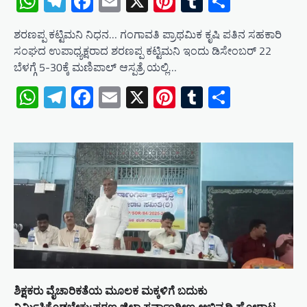
WhatsApp
Telegram
Facebook
Email
X
Pinterest
Tumblr
Share
ಶರಣಪ್ಪ ಕಟ್ಟಿಮನಿ ನಿಧನ… ಗಂಗಾವತಿ ಪ್ರಾಥಮಿಕ ಕೃಷಿ ಪತಿನ ಸಹಕಾರಿ
ಸಂಘದ ಉಪಾಧ್ಯಕ್ಷರಾದ ಶರಣಪ್ಪ ಕಟ್ಟಿಮನಿ ಇಂದು ಡಿಸೇಂಬರ್ 22
ಬೆಳಗ್ಗೆ 5-30ಕ್ಕೆ ಮಣಿಪಾಲ್ ಆಸ್ಪತ್ರೆ ಯಲ್ಲಿ…
WhatsApp
Telegram
Facebook
Email
X
Pinterest
Tumblr
Share
ಶಿಕ್ಷಕರು ವೈಚಾರಿಕತೆಯ ಮೂಲಕ ಮಕ್ಕಳಿಗೆ ಬದುಕು
ನಿರ್ಮಿಸಿಕೊಡಬೇಕು:ಪರಣ್ಣ ಜಿಲ್ಲಾ ಸರ್ವಾಂಗೀಣ ಅಭಿವೃದ್ಧಿ ಹೋರಾಟ