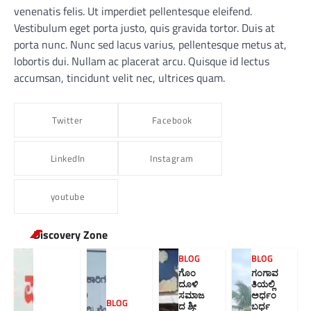
venenatis felis. Ut imperdiet pellentesque eleifend.
Vestibulum eget porta justo, quis gravida tortor. Duis at
porta nunc. Nunc sed lacus varius, pellentesque metus at,
lobortis dui. Nullam ac placerat arcu. Quisque id lectus
accumsan, tincidunt velit nec, ultrices quam.
Twitter
Facebook
LinkedIn
Instagram
youtube
Discovery Zone
BLOG
BLOG
ಗೊಂ
ಗಂಗಾವ
ದೂಳಿ
ತಿಯಲ್ಲಿ
ಸಮಾಜ
ಅರ್ಧಂ
BLOG
ದ ಶ್ರೀ
ಬರ್ಧ