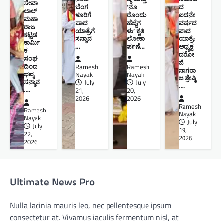
ಸೇವಾ
ಬೆಂಗ
‘ನೂ
ದ
ಲಾಲ್
ಳೂರಿಗೆ
ರೊಂದು
ಐದನೇ
ಮಹಾ
ಪಾದ
ಹೆಜ್ಜೆಗ
ವರ್ಷದ
ರಾಜ
ಯಾತ್ರೆಗೆ
ಳು’ ಕೃತಿ
ಪಾದ
ಕಟ್ಟಡ
ಸನ್ಮಾನ
ಲೋಕಾ
ಯಾತ್ರೆ:
ಕಾರ್ಮಿ
…
ರ್ಪಣೆ…
ಅಧ್ಯಕ್ಷ
ಕ
ದರೋ
ಸಂಘ
ಜಿ
ದಿಂದ
Ramesh
Ramesh
ನಾಗರಾ
ಭವ್ಯ
Nayak
Nayak
ಜ ಶ್ರೇಷ್ಠಿ ​
ಸನ್ಮಾನ
July
July
….
….
21,
20,
2026
2026
Ramesh
Ramesh
Nayak
Nayak
July
July
19,
22,
2026
2026
Ultimate News Pro
Nulla lacinia mauris leo, nec pellentesque ipsum
consectetur at. Vivamus iaculis fermentum nisl, at