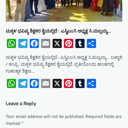
ಮಕ್ಕಳ ಭವಿಷ್ಯ ಶಿಕ್ಷಕರ ಕೈಯಲ್ಲಿದೆ : ಎಸ್ಡಿಎಂಸಿ ಅಧ್ಯಕ್ಷ ಸಿ.ಮಲ್ಲಯ್ಯ…
WhatsApp
Telegram
Facebook
Email
X
Pinterest
Tumblr
Share
ಮಕ್ಕಳ ಭವಿಷ್ಯ ಶಿಕ್ಷಕರ ಕೈಯಲ್ಲಿದೆ : ಎಸ್ಡಿಎಂಸಿ ಅಧ್ಯಕ್ಷ ಸಿ.ಮಲ್ಲಯ್ಯ… ಬಳ್ಳಾರಿ
/ ಕಂಪ್ಲಿ : ಮಕ್ಕಳ ಭವಿಷ್ಯ ಶಿಕ್ಷಕರ ಕೈಯಲ್ಲಿದೆ. ಪ್ರತಿಯೊಂದು ಹಂತದಲ್ಲಿ
ಗುಣಾತ್ಮಕ ಶಿಕ್ಷಣ…
WhatsApp
Telegram
Facebook
Email
X
Pinterest
Tumblr
Share
Leave a Reply
Your email address will not be published.
Required fields are
marked
*