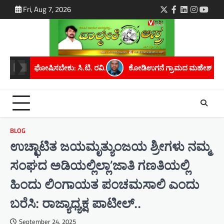
Skip
Fri, Aug 7, 2026
Twitter
Facebook
LinkedIn
Instagra
youtu
to
content
ರವಿ.
ಕೋಡಿಉಗನೆ ಗ್ರಾಮದ ಮಹೇಶ್ ಕೆ. ಅವರಿಗೆ ಮೈಸೂರು ವಿಶ್ವವಿದ್ಯಾನಿಲ
BLOG
ಉಚ್ಛಾಟಿತ ಜಯಮೃತ್ಯುಂಜಯ ಶ್ರೀಗಳು ನಮ್ಮ
ಸಂಘದ ಅಡಿಯಲ್ಲಿಲ್ಲಾ’ಜಾತಿ ಗಣತಿಯಲ್ಲಿ
ಹಿಂದು ಲಿಂಗಾಯತ ಪಂಚಮಸಾಲಿ ಎಂದು
ಬರೆಸಿ: ರಾಜ್ಯಾಧ್ಯಕ್ಷ ಪಾಟೀಲ್..
September 24, 2025