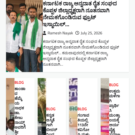
ಕರ್ನಾಟಕ ರಾಜ್ಯ ಅನ್ನದಾತ ರೈತ ಸಂಘದ
ಕೊಪ್ಪಳ ಜಿಲ್ಲಾಧ್ಯಕ್ಷರಾಗಿ ನೂತನವಾಗಿ
ನೇಮಕಗೊಂಡಿರುವ ಫ್ರೂಟ್
ಇಸ್ಮಾಯಿಲ್…
Ramesh Nayak
July 25, 2026
ಕರ್ನಾಟಕ ರಾಜ್ಯ ಅನ್ನದಾತ ರೈತ ಸಂಘದ ಕೊಪ್ಪಳ
ಜಿಲ್ಲಾಧ್ಯಕ್ಷರಾಗಿ ನೂತನವಾಗಿ ನೇಮಕಗೊಂಡಿರುವ ಫ್ರೂಟ್
ಇಸ್ಮಾಯಿಲ್… ಕಮಲಾಪುರದಲ್ಲಿ ಕರ್ನಾಟಕ ರಾಜ್ಯ
ಅನ್ನದಾತ ರೈತ ಸಂಘದ ಕೊಪ್ಪಳ ಜಿಲ್ಲಾಧ್ಯಕ್ಷರಾಗಿ
ನೂತನವಾಗಿ…
BLOG
BLOG
ತಾಂಡಾ
ಉತ್ತಮ
ದ
ಮಳೆಗಾ
ಹೆಮ್ಮೆ
ಗಿ
ಯ
ಪ್ರಾರ್ಥಿ
ಸಾಧಕ
BLOG
BLOG
ಸಿ
ಡಾ.
ಕನ್ನಡ
ಗಂಗಾವ
ಮಂತ್ರಾ
ತೇಜು
ಅಸ್ಮಿತೆ
ತಿಯಲ್ಲಿ
ಲಯಕ್ಕೆ
ನಾಯ್ಕ್
ಗಾಗಿ
113ನೇ
ಆರ್ಯ
ಅವರಿಗೆ
ಬೀದರ್
ಕವಿಗೋ
ವೈಶ್ಯ
ಶ್ರೀ
ನಿಂದ
ಷ್ಠಿ ಮತ್ತು
ಸಮಾಜ