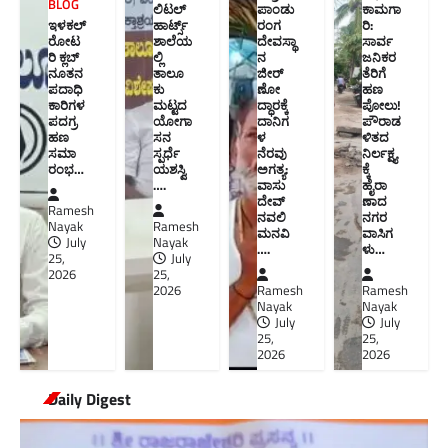
BLOG
ಲಿಟಲ್
ಪಾಂಡು
ಕಾಮಗಾ
ಇಳಕಲ್
ಹಾರ್ಟ್ಸ್
ರಂಗ
ರಿ:
ರೋಟ
ಶಾಲೆಯ
ದೇವಸ್ಥಾ
ಸಾರ್ವ
ರಿ ಕ್ಲಬ್
ಲ್ಲಿ
ನ
ಜನಿಕರ
ನೂತನ‌
ತಾಲೂ
ಜೀರ್
ತೆರಿಗೆ
ಪದಾಧಿ
ಕು
ಣೋ
ಹಣ
ಕಾರಿಗಳ
ಮಟ್ಟದ
ದ್ಧಾರಕ್ಕೆ
ಪೋಲು!
ಪದಗ್ರ
ಯೋಗಾ
ದಾನಿಗ
ಪೌರಾಡ
ಹಣ
ಸನ
ಳ
ಳಿತದ
ಸಮಾ
ಸ್ಪರ್ಧೆ
ನೆರವು
ನಿರ್ಲಕ್ಷ್ಯ
ರಂಭ…
ಯಶಸ್ವಿ
ಅಗತ್ಯ:
ಕ್ಕೆ
….
ವಾಸು
ಹೈರಾ
ದೇವ್
ಣಾದ
Ramesh
ನವಲಿ
ನಗರ
Nayak
Ramesh
ಮನವಿ​
ವಾಸಿಗ
July
Nayak
….
ಳು​…
25,
July
2026
25,
2026
Ramesh
Ramesh
Nayak
Nayak
July
July
25,
25,
2026
2026
Daily Digest