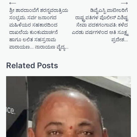
P
⟵
⟶
o
ಶ್ರೀ ಶಾರದಾಂಬೆಗೆ ಶರನ್ನವರಾತ್ರಿಯ
ಡಿವೈಎಸ್ಪಿ ಪಾಟೀಲರಿಗೆ
ಸಂಭ್ರಮ. ಸರ್ವ ಜನಾಂಗದ
ರಾಷ್ಟ್ರಪತಿಗಳ ಪೊಲೀಸ್ ವಿಶಿಷ್ಟ
s
ಮಹಿಳೆಯರ ಸಹಕಾರದಿಂದ
ಸೇವಾ ಪದಕಗಂಗಾವತಿ: ಕಳೆದ
t
ದಾಖಲೆಯ ಕುಂಕುಮಾರ್ಚನೆ
ಎರಡು ವರ್ಷಗಳಿಂದ ಅತಿ ಸೂಕ್ಷ್ಮ
n
ಹಾಗೂ ಲಲಿತ ಸಹಸ್ರನಾಮ
ಪ್ರದೇಶ…
a
ಪಾರಾಯಣ… ನಾರಾಯಣ ವೈದ್ಯ…
v
Related Posts
i
g
a
t
i
o
n