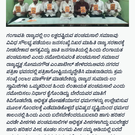
ಗಂಗಾವತಿ: ರಾಜ್ಯದಲ್ಲಿ ೮೦ ಲಕ್ಷದಷ್ಟಿರುವ ಪಂಚಮಸಾಲಿ ಸಮಾಜವು
ವಿವಿಧ ಸೌಲಭ್ಯ ಪಡೆಯಲು ಜನಸಂಖ್ಯೆ ನಿಖರ ಮಾಹಿತಿ ರಾಜ್ಯ ಸರಕಾರಕ್ಕೆ
ನೀಡಬೇಕಾದ ಅಗತ್ಯವಿದ್ದು, ಜಾತಿ ಜನಗಣತಿಯಲ್ಲಿ ಹಿಂದು ಲಿಂಗಾಯತ
ಪಂಚಮಸಾಲಿ ಎಂದು ನಮೋದಿಸುವಂತೆ ಪಂಚಮಸಾಲಿ ಸಮಾಜದ
ರಾಜ್ಯಧ್ಯಕ್ಷ ಸೋಮನಗೌಡ ಎಂ.ಪಾಟೀಲ್ ಹೇಳಿದರು.ಅವರು ನಗರದ
ಪತ್ರಿಕಾ ಭವನದಲ್ಲಿ ಪತ್ರಿಕಾಗೋಷ್ಟಿಯನ್ನುದ್ದೇಶಿಸಿ ಮಾತನಾಡಿದರು. ಕ್ರಮ
ಸಂಖ್ಯೆ ೦೮೬೮ ಮಾರ್ಕೌಟ್ ಮಾಡಬೇಕಿದ್ದು, ರಾಜ್ಯದ ಸುಮಾರು ೮೦
ಸ್ವಾಮಿಜಿಗಳು ಒಮ್ಮತದಿಂದ ಹಿಂದು ಲಿಂತಾಯತ ಪಂಚಮಸಾಲಿ ಎಂದು
ನಮೋದಿಸಲು ನಿರ್ಧಾರ ಕೈಗೊಂಡಿದ್ದು, ಬೇರೆಯವರ ಮಾತಿಗೆ
ಕಿವಿಗೊಡಬೇಡಿ, ಅಧಿಕೃತ ಘೋಷಣೆಯಾಗದ ಧರ್ಮಗಳನ್ನು ಉಲ್ಲೇಖಿಸುವ
ಮೂಲಕ ಗೊಂದಲಕ್ಕೆ ಎಡೆಮಾಡಿಕೊಳ್ಳದೆ ಭವಿಷ್ಯದ ದೃಷ್ಟಿಯಿಂದ ಧರ್ಮದ
ಕಾಲಂನಲ್ಲಿ ಹಿಂದು ಎಂದು ಬರೆಸಬೇಕೆಂದರು.ಬಬಲಾದಿ ಹಾಗು ಹರಿಹರ
ಎರಡೇ ಪೀಠಗಳು ಪಂಚಮಸಾಲಿಗಳ ಅಧಿಕೃತ ಪೀಠಗಳಾಗಿದ್ದು ಬಬಲೇಶ್ವರ
ಹಾಗು ಹರಿಹರ ಪೀಠ, ಕೂಡಲ ಸಂಗಮ ಪೀಠ ನಮ್ಮ ಅಡಿಯಲ್ಲಿ ಬರದೆ