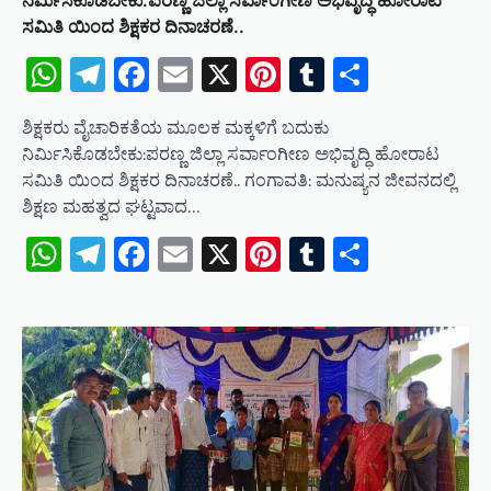
ಸಮಿತಿ ಯಿಂದ ಶಿಕ್ಷಕರ ದಿನಾಚರಣೆ..
WhatsApp
Telegram
Facebook
Email
X
Pinterest
Tumblr
Share
ಶಿಕ್ಷಕರು ವೈಚಾರಿಕತೆಯ ಮೂಲಕ ಮಕ್ಕಳಿಗೆ ಬದುಕು
ನಿರ್ಮಿಸಿಕೊಡಬೇಕು:ಪರಣ್ಣ ಜಿಲ್ಲಾ ಸರ್ವಾಂಗೀಣ ಅಭಿವೃದ್ಧಿ ಹೋರಾಟ
ಸಮಿತಿ ಯಿಂದ ಶಿಕ್ಷಕರ ದಿನಾಚರಣೆ.. ಗಂಗಾವತಿ: ಮನುಷ್ಯನ ಜೀವನದಲ್ಲಿ
ಶಿಕ್ಷಣ ಮಹತ್ವದ ಘಟ್ಟವಾದ…
WhatsApp
Telegram
Facebook
Email
X
Pinterest
Tumblr
Share