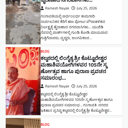
Ramesh Nayak
July 25, 2026
ಗಂಗಾವತಿಯಲ್ಲಿ ಅರ್ಧಂಬರ್ಧ ಕಾಮಗಾರಿ:
ಸಾರ್ವಜನಿಕರ ತೆರಿಗೆ ಹಣ ಪೋಲು! ಪೌರಾಡಳಿತದ
ನಿರ್ಲಕ್ಷ್ಯಕ್ಕೆ ಹೈರಾಣಾದ ನಗರವಾಸಿಗಳು​… ಯುಜಿಡಿ
ನೆಪದಲ್ಲಿ ವಾರ್ಡ್‌ಗಳಲ್ಲಿ ಗುಂಡಿ ತೋಡಿ ಮಾಯವಾದ
ಗುತ್ತಿಗೆದಾರರು; ವೃದ್ಧರು, ಅಂಗವಿಕಲರ…
BLOG
ಕಲ್ಮಠದಲ್ಲಿ ಲಿಂಗೈಕ್ಯ ಶ್ರೀ ಕೊಟ್ಟೂರೇಶ್ವರ
ಮಹಾಶಿವಯೋಗಿಗಳವರ 105ನೇ ಸ್ಮ
ರ್ಣೋತ್ಸವ ಹಾಗೂ ಪುರಾಣ ಪ್ರವಚನ
ಸಮಾರಂಭ​…
Ramesh Nayak
July 25, 2026
ಕಲ್ಮಠದಲ್ಲಿ ಲಿಂಗೈಕ್ಯ ಶ್ರೀ ಕೊಟ್ಟೂರೇಶ್ವರ
ಮಹಾಶಿವಯೋಗಿಗಳವರ 105ನೇ ಸ್ಮ ರ್ಣೋತ್ಸವ ಹಾಗೂ
ಪುರಾಣ ಪ್ರವಚನ ಸಮಾರಂಭ​… ಗಂಗಾವತಿ: ನಗರದ
ಇತಿಹಾಸ ಪ್ರಸಿದ್ಧ ಕಲ್ಮಠದಲ್ಲಿ ಲಿಂಗೈಕ್ಯ ಶ್ರೀ ಕೊಟ್ಟೂರೇಶ್ವರ…
BLOG