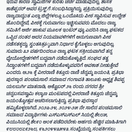
ಇರುವ ಕಾರಣ ಸ್ವಾಮಿಜಿಗಳ ಕುರಿತು ಚರ್ಚೆ ಮಾಡುವುದಿಲ್ಲ, ಶಾಸಕ
ಕಾಶೆಪ್ಪನರ್ ಅವರ ಟ್ರಸ್ಟ್ ಗೆ ಸಂಬಧಿಸಿದ್ದಾಗಿದ್ದು, ಪ್ರಕ್ರಿಯಿಸುವುದಿಲ್ಲ.
ರಾಜ್ಯದಾದ್ಯಂತ ಎಲ್ಲಾ ಜಿಲ್ಲೆಗಳಲ್ಲೂ ಒಂದೊAದು ಪೀಠ ಸ್ಥಾಪಿಸುವ ಉದ್ದೇಶ
ಹೊಂದಿದ್ದೇವೆ, ಪೀಠಕ್ಕೆ ಗುರುವಾಗಲು ಇಚ್ಛಿಸುವವರು ಮೊದಲು ರಾಜ್ಯ
ಸಮಿತಿಗೆ ಅರ್ಜಿ ಹಾಕುವ ಮೂಲಕ ಇಂಟರ್ ವ್ಯೂ ಎದರಿಸಿ ರಾಜ್ಯ ಘಟಕದ
ಒಪ್ಪಿದ ನಂತರ ಅದರ ನಿಯಮಾವಳಿಗಳಿಗೆ ಅನುಗುಣವಾಗಿ ಪೀಠ
ನಡೆಸತಕ್ಕದ್ದು, ಸ್ವಂತAತ್ರö್ಯವಾಗಿ ನಿರ್ಧಾರ ಕೈಗೊಳ್ಳಲು ಆಗುವುದಿಲ್ಲ,
ಸುಮಾರು ೩೨ ವರ್ಷದಿಂದಲೂ ರಾಜ್ಯ ಘಟಕ ಸಕ್ರೀಯವಾಗಿದೆ ತನ್ನ
ಧ್ಯೇಯೋದ್ದೇಶಗಳಿಗೆ ಬದ್ಧವಾಗಿ ನಡೆದುಕೊಳ್ಳುತ್ತಿದೆ. ಸಂಘದ ತತ್ವ
ಸಿದ್ಧಾಂತಗಳಿಗೆ ಬದ್ದವಾಗಿ ನಡೆದುಕೊಳ್ಳುವವರಿಗೆ ಅವಕಾಶ ನೀಡುತ್ತೇವೆ
ಎಂದರು. ಅ.೨೬ ಕ್ಕೆ ವೀರರಾಣಿ ಕಿತ್ತೂರು ರಾಣಿ ಚೆನ್ನಮ್ಮ ಜಯಂತಿ, ಪ್ರತಿಭಾ
ಪುರಸ್ಕಾರ: ಪಂಚಮಸಾಲಿ ಸಮಾಜದ ಗಂಗಾವತಿ ತಾಲೂಕು ಅಧ್ಯಕ್ಷ ಶಿವಪ್ಪ
ಯಲಬುರ್ಗಿ ಮಾತನಾಡಿ, ಅಕ್ಟೊಬರ್ ೨೬ ರಂದು ನಗರದ ಶ್ರೀ
ಚನ್ನಬಸವಸ್ವಾಮಿ ಕಲ್ಯಾಣ ಮಂಟಪದಲ್ಲಿ ವೀರರಾಣಿ ಕಿತ್ತೂರು ಚೆನ್ನಮ್ಮ
ಜಯಂತ್ಯೋತ್ಸವ ಆಚರಿಸಲಾಗುತ್ತಿದ್ದು, ಪ್ರತಿಭಾ ಪುರಸ್ಕಾರ
ಹಮ್ಮಿಕೊಳ್ಳಲಾಗಿದೆ. ೨೦೨೩-೨೪, ೨೦೨೪-೨೫ ನೇ ಸಾಲಿನ ಪಂಚಮಸಾಲಿ
ಸಮಾಜದ ವಿದ್ಯಾರ್ಥಿಗಳು ಎಸ್‌ಎಸ್‌ಎಸ್‌ಎಲ್ ಸಿಯಲ್ಲಿ ಶೇ.೮೫,
ಪಿಯುಸಿಯಲ್ಲಿ ಶೇ.೯೦ ಅಂಕ ಪಡೆದಿರಬೇಕು ಅರ್ಹರು ಹೆಚ್ಚಿನ ಮಾಹಿತಿಗಾಗಿ
೯೮೮೦೮೭೯೨೬೮, ೯೬೨೦೪೪೩೫೪೩ ಸಂಖ್ಯೆಯನ್ನು ಸಂಪರ್ಕಿಸಲು