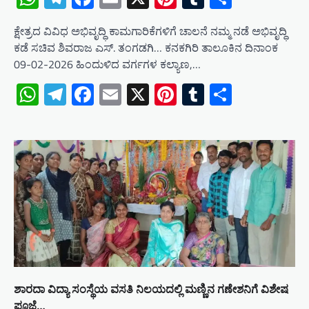
ಕ್ಷೇತ್ರದ ವಿವಿಧ ಅಭಿವೃದ್ಧಿ ಕಾಮಗಾರಿಕೆಗಳಿಗೆ ಚಾಲನೆ ನಮ್ಮ ನಡೆ ಅಭಿವೃದ್ಧಿ
ಕಡೆ ಸಚಿವ ಶಿವರಾಜ ಎಸ್‌. ತಂಗಡಗಿ… ಕನಕಗಿರಿ ತಾಲೂಕಿನ ದಿನಾಂಕ
09-02-2026 ಹಿಂದುಳಿದ ವರ್ಗಗಳ ಕಲ್ಯಾಣ,…
WhatsApp
Telegram
Facebook
Email
X
Pinterest
Tumblr
Share
ಶಾರದಾ ವಿದ್ಯಾ ಸಂಸ್ಥೆಯ ವಸತಿ ನಿಲಯದಲ್ಲಿ ಮಣ್ಣಿನ ಗಣೇಶನಿಗೆ ವಿಶೇಷ
ಪೂಜೆ…