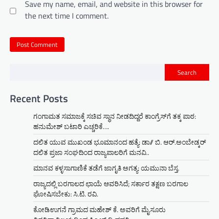
Save my name, email, and website in this browser for
the next time I comment.
Search
Recent Posts
ಗಂಗಾಮತ ಸಮಾಜಕ್ಕೆ ಸಚಿವ ಸ್ಥಾನ ನೀಡದಿದ್ದರೆ ಕಾಂಗ್ರೆಸ್‌ಗೆ ತಕ್ಕ ಪಾಠ:
ಹನುಮೇಶ್ ಬಟಾರಿ ಎಚ್ಚರಿಕೆ….
ದಲಿತ ಯುವ ಮುಖಂಡ ಭೂಮಾನಂದ ಹತ್ಯೆ: ಡಾ// ಬಿ. ಆರ್.ಅಂಬೇಡ್ಕರ್
ದಲಿತ ಪ್ರಜಾ ಸಂಘದಿಂದ ರಾಜ್ಯಪಾಲರಿಗೆ ಮನವಿ..
ಮಾನವ ಕಳ್ಳಸಾಗಾಣಿಕೆ ತಡೆಗೆ ಜಾಗೃತಿ ಅಗತ್ಯ: ಯಮುನಾ ಬೆಸ್ತ.
ರಾಜ್ಯದಲ್ಲಿ ಬರಗಾಲದ ಛಾಯೆ ಆವರಿಸಿದೆ; ಸರ್ಕಾರ ತಕ್ಷಣ ಬರಗಾಲ
ಘೋಷಿಸಬೇಕು: ಸಿ.ಟಿ. ರವಿ.
ಕೋಡಿಉಗನೆ ಗ್ರಾಮದ ಮಹೇಶ್ ಕೆ. ಅವರಿಗೆ ಮೈಸೂರು