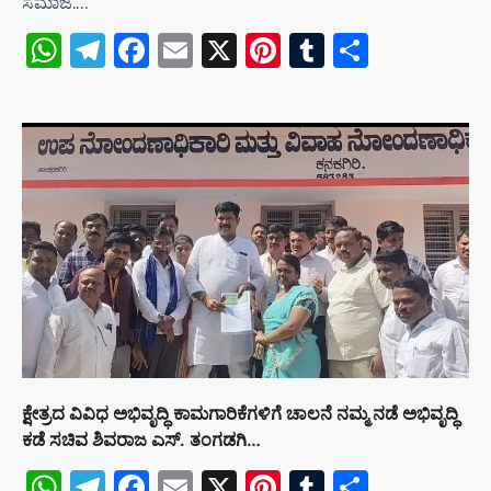
ಸಮಾಜ.…
WhatsApp
Telegram
Facebook
Email
X
Pinterest
Tumblr
Share
ಕ್ಷೇತ್ರದ ವಿವಿಧ ಅಭಿವೃದ್ಧಿ ಕಾಮಗಾರಿಕೆಗಳಿಗೆ ಚಾಲನೆ ನಮ್ಮ ನಡೆ ಅಭಿವೃದ್ಧಿ
ಕಡೆ ಸಚಿವ ಶಿವರಾಜ ಎಸ್‌. ತಂಗಡಗಿ…
WhatsApp
Telegram
Facebook
Email
X
Pinterest
Tumblr
Share