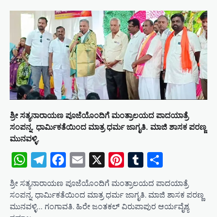
a
v
i
g
a
t
i
o
ಶ್ರೀ ಸತ್ಯನಾರಾಯಣ ಪೂಜೆಯೊಂದಿಗೆ ಮಂತ್ರಾಲಯದ ಪಾದಯಾತ್ರೆ
ಸಂಪನ್ನ. ಧಾರ್ಮಿಕತೆಯಿಂದ ಮಾತ್ರ ಧರ್ಮ ಜಾಗೃತಿ. ಮಾಜಿ ಶಾಸಕ ಪರಣ್ಣ
n
ಮುನವಳ್ಳಿ.
WhatsApp
Telegram
Facebook
Email
X
Pinterest
Tumblr
Share
ಶ್ರೀ ಸತ್ಯನಾರಾಯಣ ಪೂಜೆಯೊಂದಿಗೆ ಮಂತ್ರಾಲಯದ ಪಾದಯಾತ್ರೆ
ಸಂಪನ್ನ. ಧಾರ್ಮಿಕತೆಯಿಂದ ಮಾತ್ರ ಧರ್ಮ ಜಾಗೃತಿ. ಮಾಜಿ ಶಾಸಕ ಪರಣ್ಣ
ಮುನವಳ್ಳಿ… ಗಂಗಾವತಿ. ಹಿರೇ ಜಂತಕಲ್ ವಿರುಪಾಪುರ ಆರ್ಯವೈಶ್ಯ