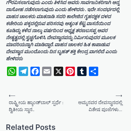
ಗೌರವಿಸಲಾಗುವುದು ಎಂದು ತಿಳಿಸಿದ ಅವರು ಸಾರ್ವಜನಿಕರಿಗಾಗಿ ಅನ್ನ
ದಾಸೋಹ ನಡೆಸಲಾಗುವುದು ಎಂದು ಹೇಳಿದರು . ಇದೇ ಸಂದರ್ಭದಲ್ಲಿ
ವಾಹನ ಚಾಲಕರು ಮಾತನಾಡಿ ಸದರಿ ಕಾಲೇಜಿನ ಗೃಹರಕ್ಷಕ ದಳದ
ಕಚೇರಿಯ ಪಕ್ಕದಲ್ಲಿರುವ ಪರಿಸರವು ಅತ್ಯಂತ ಕೆಟ್ಟ ವಾಸನೆಯಿಂದ
ಕೂಡಿದ್ದು ಕಳೆದ ನಾಲ್ಕು ವರ್ಷದಿಂದ ಅಧ್ಯಕ್ಷ ಶರಣಬಸಪ್ಪ ಅವರ
ನೇತೃತ್ವದಲ್ಲಿ ಸ್ವಚ್ಛಗೊಳಿಸಿ. ದೇವಸ್ಥಾನವನ್ನು ನಿರ್ಮಿಸುವುದರ ಮೂಲಕ
ಮಾದರಿಯನ್ನಾಗಿ ಮಾಡಿದ್ದಾರೆ. ವಾಹನ ಚಾಲಕರ ಹಿತ ಕಾಪಾಡುವ
ದೇವಸ್ಥಾನ ಮುಂದೊಂದು ದಿನ ಬೃಹತ್ ಶಕ್ತಿ ಕೇಂದ್ರ ವಾಗಲಿದೆ ಎಂದು
ಹೇಳಿದರು
WhatsApp
Telegram
Facebook
Email
X
Pinterest
Tumblr
Share
P
⟵
⟶
o
ರಾಷ್ಟ್ರೀಯ ಹ್ಯಾಂಡ್‌ಬಾಲ್ ಸ್ಪರ್ಧೆ :
ಅಮ್ಮನವರ ದೇವಸ್ಥಾನದಲ್ಲಿ
ದ್ವಿತೀಯ ಸ್ಥಾನ..
ವಿಶೇಷ ಪೂಜೆಗಳು…
s
t
Related Posts
n