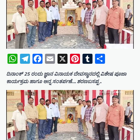
WhatsApp
Telegram
Facebook
Email
X
Pinterest
Tumblr
Share
ದಿನಾಂಕ್ 25 ರಂದು ಜ್ಞಾನ ವಿನಾಯಕ ದೇವಸ್ಥಾನದಲ್ಲಿ ವಿಶೇಷ ಪೂಜಾ
ಕಾರ್ಯಕ್ರಮ ಹಾಗೂ ಅನ್ನ ಸಂತರ್ಪಣೆ…. ಶರಣಬಸಪ್ಪ ..