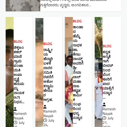
ಗುತ್ತಿಗೆದಾರರು; ವೃದ್ಧರು, ಅಂಗವಿಕಲರ…
BLOG
ತಾಂಡಾ
ದ
ಹೆಮ್ಮೆ
ಯ
BLOG
BLOG
ಸಾಧಕ
BLOG
ಚಿಕ್ಕಜಂ
ರಾಷ್ಟ್ರೀ
ಡಾ.
ತಕಲ್
ಕನ್ನಡ
ಯ
ತೇಜು
ಮಾಜಿ
ಅಸ್ಮಿತೆ
ಹೆದ್ದಾರಿ
ನಾಯ್ಕ್
ಗ್ರಾಮ
ಗಾಗಿ
ಬಳಕೆ
ಅವರಿಗೆ
ಪಂಚಾ
ಬೀದರ್
ದಾರರ
ಶ್ರೀ
ಯಿತಿ
ನಿಂದ
ಸಮಿತಿ
ಸೇವಾ
ಉಪಾ
ಬೆಂಗ
ರಚನೆಗೆ
ಲಾಲ್
ಧ್ಯಕ್ಷೆ
ಳೂರಿಗೆ
ಅಶೋ
ಮಹಾ
ಹನುಮ
ಪಾದ
ಕಸ್ವಾಮಿ
ರಾಜ
ಮ್ಮ
ಯಾತ್ರೆಗೆ
ಹೇರೂ
ಕಟ್ಟಡ
ನಾಯಕ
ಸನ್ಮಾನ
ರ
ಕಾರ್ಮಿ
(47)
…
ಆಗ್ರಹ.
ಕ
ನಿಧನ…
ಸಂಘ
ದಿಂದ
Ramesh
Ramesh
ಭವ್ಯ
Ramesh
Nayak
Nayak
ಸನ್ಮಾನ
Nayak
July
July
….
July
21,
24,