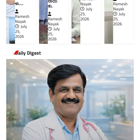
ಲಾಯಿ
ಳು….
Nayak
Ramesh
ತು.
July
Nayak
25,
July
Ramesh
Ramesh
2026
25,
Nayak
Nayak
2026
July
July
25,
25,
2026
2026
Daily Digest