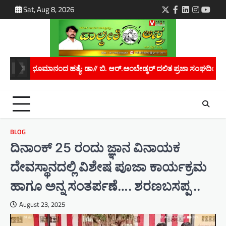
Skip
Sat, Aug 8, 2026
Twitter
Facebook
LinkedIn
Instagra
youtu
to
content
ಬಿ. ಆರ್.ಅಂಬೇಡ್ಕರ್ ದಲಿತ ಪ್ರಜಾ ಸಂಘದಿಂದ ರಾಜ್ಯಪಾಲರಿಗೆ ಮನವಿ..
ಮಾನ
BLOG
ದಿನಾಂಕ್ 25 ರಂದು ಜ್ಞಾನ ವಿನಾಯಕ
ದೇವಸ್ಥಾನದಲ್ಲಿ ವಿಶೇಷ ಪೂಜಾ ಕಾರ್ಯಕ್ರಮ
ಹಾಗೂ ಅನ್ನ ಸಂತರ್ಪಣೆ…. ಶರಣಬಸಪ್ಪ ..
August 23, 2025