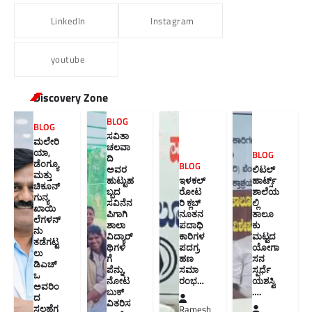
LinkedIn
Instagram
youtube
Discovery Zone
BLOG
BLOG
ಸವಿತಾ
ಮಲೇರಿ
ಚಲವಾ
ಯಾ,
BLOG
ದಿ
ಡೆಂಗ್ಯೂ
BLOG
ಅವರ
ಲಿಟಲ್
ಮತ್ತು
ಹುಟ್ಟುಹ
ಇಳಕಲ್
ಹಾರ್ಟ್ಸ್
ಚಿಕೂನ್
ಬ್ಬದ
ರೋಟ
ಶಾಲೆಯ
ಗುನ್ಯ
ಸವಿನೆನ
ರಿ ಕ್ಲಬ್
ಲ್ಲಿ
ಖಾಯಿ
ಪಿಗಾಗಿ
ನೂತನ‌
ತಾಲೂ
ಲೆಗಳನ್
ಶಾಲಾ
ಪದಾಧಿ
ಕು
ನು
ವಿದ್ಯಾರ್
ಕಾರಿಗಳ
ಮಟ್ಟದ
ತಡೆಗಟ್ಟ
ಥಿಗಳಿ
ಪದಗ್ರ
ಯೋಗಾ
ಲು
ಗೆ
ಹಣ
ಸನ
ಡಿಎಚ್‌
ಪೆನ್ನು,
ಸಮಾ
ಸ್ಪರ್ಧೆ
ಒ
ನೋಟ
ರಂಭ…
ಯಶಸ್ವಿ
ಅವರಿಂ
ಬುಕ್
….
ದ
ವಿತರಿಸ
ಸಲಹೆಗ
Ramesh