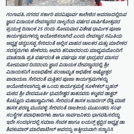
ಗಂಗಾವತಿ.. ನಗರದ ಸರ್ಕಾರಿ ಪದವಿಪೂರ್ವ ಕಾಲೇಜಿನ ಆವರಣದಲ್ಲಿರುವ
ಜ್ಞಾನ ವಿನಾಯಕ ದೇವಸ್ಥಾನದ ನಾಲ್ಕನೆಯ ವರ್ಷದ ವಾರ್ಷಿಕೋತ್ಸವದ
ಪ್ರಯುಕ್ತ ದಿನಾಂಕ 25 ರಂದು ಸೋಮವಾರ ವಿಶೇಷ ಧಾರ್ಮಿಕ ಪೂಜಾ
ಕಾರ್ಯಕ್ರಮಗಳನ್ನು ಆಯೋಜಿಸಲಾಗಿದೆ ಎಂದು ದೇವಸ್ಥಾನ ಸಮಿತಿಯ
ಅಧ್ಯಕ್ಷ ಚನ್ನಬಸಪ್ಪ ಸೇರಿದಂತೆ ಅಲ್ಲಿನ ವಾಹನ ಚಾಲಕರ ಮತ್ತು ಮಾಲೀಕರ
ಸದಸ್ಯರುಗಳು ಹೇಳಿದರು. ಅವರು ಶನಿವಾರದಂದು ಮಾಧ್ಯಮದೊಂದಿಗೆ
ಮಾತನಾಡಿ. ಪ್ರತಿ ವರ್ಷದಂತೆ ಈ ವರ್ಷವೂ ಸಹ ಭಾದ್ರಪದ ಮಾಸದ
ಸೋಮವಾರ ದಿನದಂದು ಜ್ಞಾನ ವಿನಾಯಕ ದೇವಸ್ಥಾನದಲ್ಲಿ. ಶ್ರೀ
ವಿನಾಯಕನಿಗೆ ಜಲಾಭಿಷೇಕ. ಪಂಚಾಮೃತ ಅಭಿಷೇಕ. ಅಷ್ಟೋತ್ತರ
ಪಾರಾಯಣ. ಸೇರಿದಂತೆ ಮತ್ತಿತರ ಪೂಜಾ ಕಾರ್ಯಕ್ರಮಗಳನ್ನು
ಆಯೋಜಿಸಲಾಗಿದ್ದು ಈ ಒಂದು ಕಾರ್ಯಕ್ರಮಕ್ಕೆ ಸೂಳೇಕಲ್ ಬೃಹನ್
ಮಠದ ಶ್ರೀ ವೇದಮೂರ್ತಿ ಭುವನೇಶ್ವರ ತಾತನವರು ಕಲ್ಮಠದ ಡಾಕ್ಟರ್
ಕೊಟ್ಟೂರು ಮಹಾಸ್ವಾಮಿಗಳು. ಸೇರಿದಂತೆ ಶಾಸಕ ಜನಾರ್ದನ್ ರೆಡ್ಡಿ ಮಾಜಿ
ಶಾಸಕ ಪರಣ್ಣ ಮುನವಳ್ಳಿ. ಸೇರಿದಂತೆ ರಾಜಕೀಯ ಮುಖಂಡರು ಸಂಘ
ಸಂಸ್ಥೆಗಳ ಪದಾಧಿಕಾರಿಗಳು ಹಾಗೂ ಸಾರ್ವಜನಿಕರು ಭಾಗವಹಿಸಲಿದ್ದು
ಇದೇ ಸಂದರ್ಭದಲ್ಲಿ ಸಮಾಜ ಸೇವಕ ಹಾಗೂ ಲಯನ್ಸ್ ಕ್ಲಬ್ಬಿನ ಅಧ್ಯಕ್ಷ ಡಾ
ಶಿವಕುಮಾರ್ ಮಾಲಿಪಾಟೀಲ್ ಅವರನ್ನು ಆತ್ಮೀಯವಾಗಿ ಸನ್ಮಾನಿಸಿ