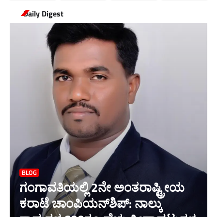
Daily Digest
BLOG
ಗಂಗಾವತಿಯಲ್ಲಿ 2ನೇ ಅಂತರಾಷ್ಟ್ರೀಯ
ಕರಾಟೆ ಚಾಂಪಿಯನ್‌ಶಿಪ್: ನಾಲ್ಕು