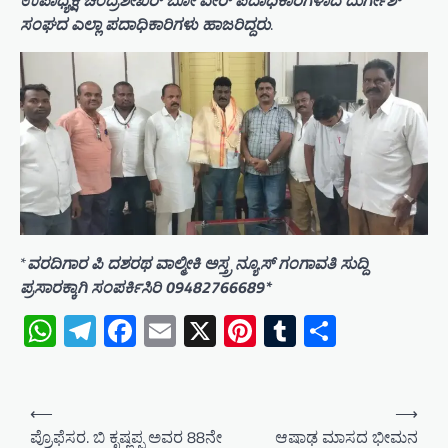
ಸಂಘದ ಎಲ್ಲಾ ಪದಾಧಿಕಾರಿಗಳು ಹಾಜರಿದ್ದರು
.
*
ವರದಿಗಾರ ಪಿ ದಶರಥ ವಾಲ್ಮೀಕಿ ಅಸ್ತ್ರ ನ್ಯೂಸ್ ಗಂಗಾವತಿ ಸುದ್ದಿ
ಪ್ರಸಾರಕ್ಕಾಗಿ ಸಂಪರ್ಕಿಸಿರಿ 09482766689*
WhatsApp
Telegram
Facebook
Email
X
Pinterest
Tumblr
Share
P
⟵
⟶
o
ಪ್ರೊಫೆಸರ. ಬಿ ಕೃಷ್ಣಪ್ಪ ಅವರ 88ನೇ
ಆಷಾಢ ಮಾಸದ ಭೀಮನ