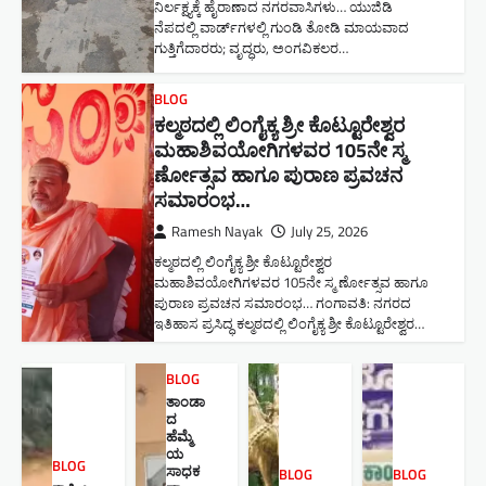
ನಿರ್ಲಕ್ಷ್ಯಕ್ಕೆ ಹೈರಾಣಾದ ನಗರವಾಸಿಗಳು​… ಯುಜಿಡಿ
ನೆಪದಲ್ಲಿ ವಾರ್ಡ್‌ಗಳಲ್ಲಿ ಗುಂಡಿ ತೋಡಿ ಮಾಯವಾದ
ಗುತ್ತಿಗೆದಾರರು; ವೃದ್ಧರು, ಅಂಗವಿಕಲರ…
BLOG
ಕಲ್ಮಠದಲ್ಲಿ ಲಿಂಗೈಕ್ಯ ಶ್ರೀ ಕೊಟ್ಟೂರೇಶ್ವರ
ಮಹಾಶಿವಯೋಗಿಗಳವರ 105ನೇ ಸ್ಮ
ರ್ಣೋತ್ಸವ ಹಾಗೂ ಪುರಾಣ ಪ್ರವಚನ
ಸಮಾರಂಭ​…
Ramesh Nayak
July 25, 2026
ಕಲ್ಮಠದಲ್ಲಿ ಲಿಂಗೈಕ್ಯ ಶ್ರೀ ಕೊಟ್ಟೂರೇಶ್ವರ
ಮಹಾಶಿವಯೋಗಿಗಳವರ 105ನೇ ಸ್ಮ ರ್ಣೋತ್ಸವ ಹಾಗೂ
ಪುರಾಣ ಪ್ರವಚನ ಸಮಾರಂಭ​… ಗಂಗಾವತಿ: ನಗರದ
ಇತಿಹಾಸ ಪ್ರಸಿದ್ಧ ಕಲ್ಮಠದಲ್ಲಿ ಲಿಂಗೈಕ್ಯ ಶ್ರೀ ಕೊಟ್ಟೂರೇಶ್ವರ…
BLOG
ತಾಂಡಾ
ದ
ಹೆಮ್ಮೆ
ಯ
BLOG
ಸಾಧಕ
BLOG
BLOG