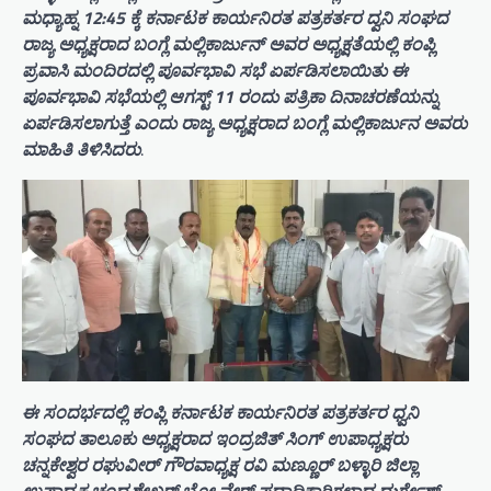
ಮಧ್ಯಾಹ್ನ 12:45 ಕ್ಕೆ ಕರ್ನಾಟಕ ಕಾರ್ಯನಿರತ ಪತ್ರಕರ್ತರ ದ್ವನಿ ಸಂಘದ
ರಾಜ್ಯ ಅಧ್ಯಕ್ಷರಾದ ಬಂಗ್ಲೆ ಮಲ್ಲಿಕಾರ್ಜುನ್ ಅವರ ಅಧ್ಯಕ್ಷತೆಯಲ್ಲಿ ಕಂಪ್ಲಿ
ಪ್ರವಾಸಿ ಮಂದಿರದಲ್ಲಿ ಪೂರ್ವಭಾವಿ ಸಭೆ ಏರ್ಪಡಿಸಲಾಯಿತು ಈ
ಪೂರ್ವಭಾವಿ ಸಭೆಯಲ್ಲಿ ಆಗಸ್ಟ್ 11 ರಂದು ಪತ್ರಿಕಾ ದಿನಾಚರಣೆಯನ್ನು
ಏರ್ಪಡಿಸಲಾಗುತ್ತೆ ಎಂದು ರಾಜ್ಯ ಅಧ್ಯಕ್ಷರಾದ ಬಂಗ್ಲೆ ಮಲ್ಲಿಕಾರ್ಜುನ ಅವರು
ಮಾಹಿತಿ ತಿಳಿಸಿದರು
.
ಈ ಸಂದರ್ಭದಲ್ಲಿ ಕಂಪ್ಲಿ ಕರ್ನಾಟಕ ಕಾರ್ಯನಿರತ ಪತ್ರಕರ್ತರ ಧ್ವನಿ
ಸಂಘದ ತಾಲೂಕು ಅಧ್ಯಕ್ಷರಾದ ಇಂದ್ರಜಿತ್ ಸಿಂಗ್ ಉಪಾಧ್ಯಕ್ಷರು
ಚನ್ನಕೇಶ್ವರ ರಘುವೀರ್ ಗೌರವಾಧ್ಯಕ್ಷ ರವಿ ಮಣ್ಣೂರ್ ಬಳ್ಳಾರಿ ಜಿಲ್ಲಾ
ಉಪಾಧ್ಯಕ್ಷ ಚಂದ್ರಶೇಖರ್ ಬೋ ವೇರ್ ಪದಾಧಿಕಾರಿಗಳಾದ ದುರ್ಗೇಶ್