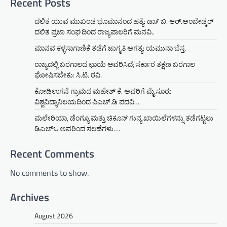
Recent Posts
ದಲಿತ ಯುವ ಮುಖಂಡ ಭೂಮಾನಂದ ಹತ್ಯೆ: ಡಾ// ಬಿ. ಆರ್.ಅಂಬೇಡ್ಕರ್
ದಲಿತ ಪ್ರಜಾ ಸಂಘದಿಂದ ರಾಜ್ಯಪಾಲರಿಗೆ ಮನವಿ..
ಮಾನವ ಕಳ್ಳಸಾಗಾಣಿಕೆ ತಡೆಗೆ ಜಾಗೃತಿ ಅಗತ್ಯ: ಯಮುನಾ ಬೆಸ್ತ.
ರಾಜ್ಯದಲ್ಲಿ ಬರಗಾಲದ ಛಾಯೆ ಆವರಿಸಿದೆ; ಸರ್ಕಾರ ತಕ್ಷಣ ಬರಗಾಲ
ಘೋಷಿಸಬೇಕು: ಸಿ.ಟಿ. ರವಿ.
ಕೋಡಿಉಗನೆ ಗ್ರಾಮದ ಮಹೇಶ್ ಕೆ. ಅವರಿಗೆ ಮೈಸೂರು
ವಿಶ್ವವಿದ್ಯಾನಿಲಯದಿಂದ ಪಿಎಚ್.ಡಿ ಪದವಿ…
ಮಲೇರಿಯಾ, ಡೆಂಗ್ಯೂ ಮತ್ತು ಚಿಕೂನ್ ಗುನ್ಯ ಖಾಯಿಲೆಗಳನ್ನು ತಡೆಗಟ್ಟಲು
ಡಿಎಚ್‌ಒ ಅವರಿಂದ ಸಲಹೆಗಳು….
Recent Comments
No comments to show.
Archives
August 2026