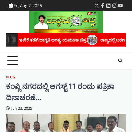
Skip
Fri, Aug 7, 2026
Twitter
Facebook
LinkedIn
Instagra
youtu
to
content
ಯ: ಯಮುನಾ ಬೆಸ್ತ.
ರಾಜ್ಯದಲ್ಲಿ ಬರಗಾಲದ ಛಾಯೆ ಆವರಿಸಿದೆ; ಸರ್ಕಾರ ತಕ್ಷಣ ಬ
BLOG
ಕಂಪ್ಲಿ ನಗರದಲ್ಲಿ ಆಗಸ್ಟ್ 11 ರಂದು ಪತ್ರಿಕಾ
ದಿನಾಚರಣೆ…
July 23, 2025