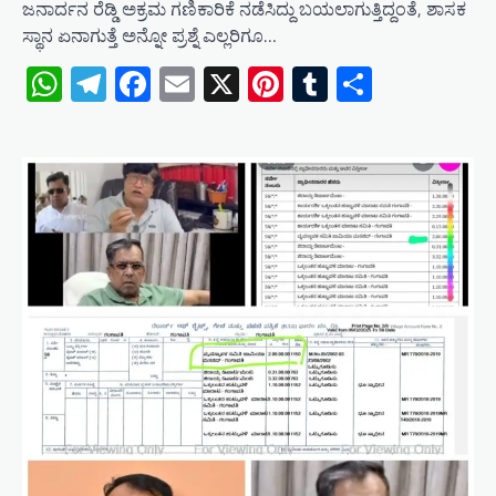
ಜನಾರ್ದನ ರೆಡ್ಡಿ ಅಕ್ರಮ ಗಣಿಕಾರಿಕೆ ನಡೆಸಿದ್ದು ಬಯಲಾಗುತ್ತಿದ್ದಂತೆ, ಶಾಸಕ
ಸ್ಥಾನ ಏನಾಗುತ್ತೆ ಅನ್ನೋ ಪ್ರಶ್ನೆ ಎಲ್ಲರಿಗೂ…
WhatsApp
Telegram
Facebook
Email
X
Pinterest
Tumblr
Share