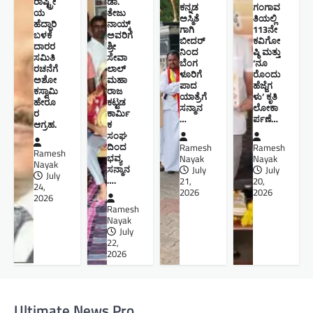
ರಾಷ್ಟ್ರೀ
ಡಾ.
ಕನ್ನಡ
ಗಂಗಾವ
ಯ
ತೇಜು
ಅಸ್ಮಿತೆ
ತಿಯಲ್ಲಿ
ಹೆದ್ದಾರಿ
ನಾಯ್ಕ್
ಗಾಗಿ
113ನೇ
ಬಳಕೆ
ಅವರಿಗೆ
ಬೀದರ್
ಕವಿಗೋ
ದಾರರ
ಶ್ರೀ
ನಿಂದ
ಷ್ಠಿ ಮತ್ತು
ಸಮಿತಿ
ಸೇವಾ
ಬೆಂಗ
‘ನೂ
ರಚನೆಗೆ
ಲಾಲ್
ಳೂರಿಗೆ
ರೊಂದು
ಅಶೋ
ಮಹಾ
ಪಾದ
ಹೆಜ್ಜೆಗ
ಕಸ್ವಾಮಿ
ರಾಜ
ಯಾತ್ರೆಗೆ
ಳು’ ಕೃತಿ
ಹೇರೂ
ಕಟ್ಟಡ
ಸನ್ಮಾನ
ಲೋಕಾ
ರ
ಕಾರ್ಮಿ
…
ರ್ಪಣೆ…
ಆಗ್ರಹ.
ಕ
ಸಂಘ
ದಿಂದ
Ramesh
Ramesh
Ramesh
ಭವ್ಯ
Nayak
Nayak
Nayak
ಸನ್ಮಾನ
July
July
July
….
21,
20,
24,
2026
2026
2026
Ramesh
Nayak
July
22,
2026
Ultimate News Pro