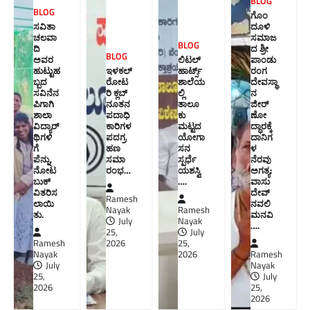
BLOG
BLOG
ಗೊಂ
ಸವಿತಾ
ದೂಳಿ
ಚಲವಾ
ಸಮಾಜ
BLOG
ದಿ
ದ ಶ್ರೀ
BLOG
ಅವರ
ಲಿಟಲ್
ಪಾಂಡು
ಹುಟ್ಟುಹ
ಇಳಕಲ್
ಹಾರ್ಟ್ಸ್
ರಂಗ
ಬ್ಬದ
ರೋಟ
ಶಾಲೆಯ
ದೇವಸ್ಥಾ
ಸವಿನೆನ
ರಿ ಕ್ಲಬ್
ಲ್ಲಿ
ನ
ಪಿಗಾಗಿ
ನೂತನ‌
ತಾಲೂ
ಜೀರ್
ಶಾಲಾ
ಪದಾಧಿ
ಕು
ಣೋ
ವಿದ್ಯಾರ್
ಕಾರಿಗಳ
ಮಟ್ಟದ
ದ್ಧಾರಕ್ಕೆ
ಥಿಗಳಿ
ಪದಗ್ರ
ಯೋಗಾ
ದಾನಿಗ
ಗೆ
ಹಣ
ಸನ
ಳ
ಪೆನ್ನು,
ಸಮಾ
ಸ್ಪರ್ಧೆ
ನೆರವು
ನೋಟ
ರಂಭ…
ಯಶಸ್ವಿ
ಅಗತ್ಯ:
ಬುಕ್
….
ವಾಸು
ವಿತರಿಸ
ದೇವ್
Ramesh
ಲಾಯಿ
ನವಲಿ
Nayak
Ramesh
ತು.
ಮನವಿ​
July
Nayak
….
25,
July
Ramesh
2026
25,
Nayak
2026
Ramesh
July
Nayak
25,
July
2026
25,
2026