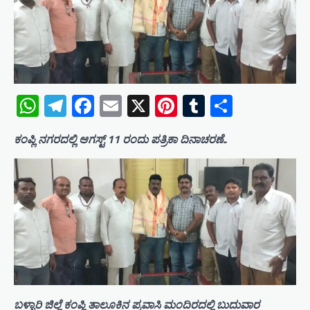
WhatsApp
Telegram
Facebook
Email
X
Pinterest
Tumblr
Share
ಕಂಪ್ಲಿ ನಗರದಲ್ಲಿ ಆಗಸ್ಟ್ 11 ರಂದು ಪತ್ರಿಕಾ ದಿನಾಚರಣೆ..
ಬಳ್ಳಾರಿ ಜಿಲ್ಲೆ ಕಂಪ್ಲಿ ತಾಲೂಕಿನ ಪ್ರವಾಸಿ ಮಂದಿರದಲ್ಲಿ ಬುದುವಾರ