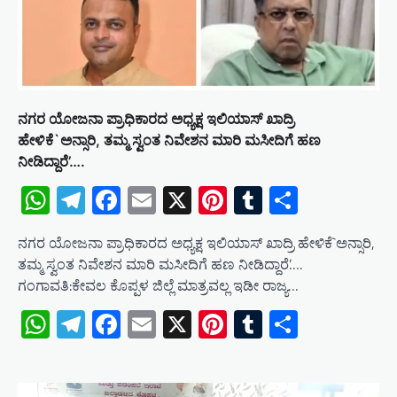
ನಗರ ಯೋಜನಾ ಪ್ರಾಧಿಕಾರದ ಅಧ್ಯಕ್ಷ ಇಲಿಯಾಸ್ ಖಾದ್ರಿ
ಹೇಳಿಕೆ`ಅನ್ಸಾರಿ, ತಮ್ಮ ಸ್ವಂತ ನಿವೇಶನ ಮಾರಿ ಮಸೀದಿಗೆ ಹಣ
ನೀಡಿದ್ದಾರೆ’….
WhatsApp
Telegram
Facebook
Email
X
Pinterest
Tumblr
Share
ನಗರ ಯೋಜನಾ ಪ್ರಾಧಿಕಾರದ ಅಧ್ಯಕ್ಷ ಇಲಿಯಾಸ್ ಖಾದ್ರಿ ಹೇಳಿಕೆ`ಅನ್ಸಾರಿ,
ತಮ್ಮ ಸ್ವಂತ ನಿವೇಶನ ಮಾರಿ ಮಸೀದಿಗೆ ಹಣ ನೀಡಿದ್ದಾರೆ’….
ಗಂಗಾವತಿ:ಕೇವಲ ಕೊಪ್ಪಳ ಜಿಲ್ಲೆ ಮಾತ್ರವಲ್ಲ ಇಡೀ ರಾಜ್ಯ…
WhatsApp
Telegram
Facebook
Email
X
Pinterest
Tumblr
Share