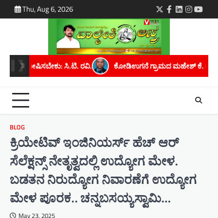
Skip
Thu, Aug 6, 2026
Twitter
Facebook
LinkedIn
Instagra
youtu
to
content
ಕೋಡಿಉಗನೆ ಗ್ರಾಮದ ಮಹೇಶ್ ಕೆ. ಅವರಿಗೆ ಮೈಸೂರು ವಿಶ್ವವಿದ್ಯಾನಿಲಯದಿಂದ ಪ
BLOG
ಕ್ರಿಯೇಟಿವ್ ಇಂಜಿನಿಯರ್ಸ್ ಹೆಚ್ ಆರ್
ಸೆಲೆಕ್ಷನ್ಸ್ ನೇತೃತ್ವದಲ್ಲಿ ಉದ್ಯೋಗ ಮೇಳ.
ಬಡತನ ನಿರುದ್ಯೋಗ ನಿವಾರಣೆಗೆ ಉದ್ಯೋಗ
ಮೇಳ ಪೂರಕ.. ಚನ್ನಬಸಯ್ಯಸ್ವಾಮಿ…
May 23, 2025