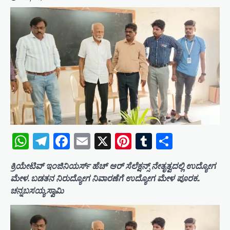
WhatsApp
Telegram
Facebook
Email
X
Pinterest
Tumblr
Share
ಕ್ರಿಯೇಟಿವ್ ಇಂಜಿನಿಯರ್ಸ್ ಹೆಚ್ ಆರ್ ಸೆಲೆಕ್ಷನ್ಸ್ ನೇತೃತ್ವದಲ್ಲಿ ಉದ್ಯೋಗ
ಮೇಳ. ಬಡತನ ನಿರುದ್ಯೋಗ ನಿವಾರಣೆಗೆ ಉದ್ಯೋಗ ಮೇಳ ಪೂರಕ..
ಚನ್ನಬಸಯ್ಯಸ್ವಾಮಿ