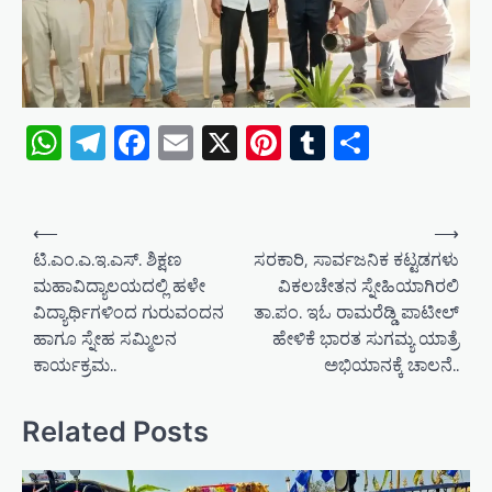
WhatsApp
Telegram
Facebook
Email
X
Pinterest
Tumblr
Share
P
⟵
⟶
o
ಟಿ.ಎಂ.ಎ.ಇ.ಎಸ್. ಶಿಕ್ಷಣ
ಸರಕಾರಿ, ಸಾರ್ವಜನಿಕ ಕಟ್ಟಡಗಳು
ಮಹಾವಿದ್ಯಾಲಯದಲ್ಲಿ ಹಳೇ
ವಿಕಲಚೇತನ ಸ್ನೇಹಿಯಾಗಿರಲಿ
s
ವಿದ್ಯಾರ್ಥಿಗಳಿಂದ ಗುರುವಂದನ
ತಾ.ಪಂ. ಇಓ ರಾಮರೆಡ್ಡಿ ಪಾಟೀಲ್
t
ಹಾಗೂ ಸ್ನೇಹ ಸಮ್ಮಿಲನ
ಹೇಳಿಕೆ ಭಾರತ ಸುಗಮ್ಯ ಯಾತ್ರೆ
n
ಕಾರ್ಯಕ್ರಮ..
ಅಭಿಯಾನಕ್ಕೆ ಚಾಲನೆ..
a
v
Related Posts
i