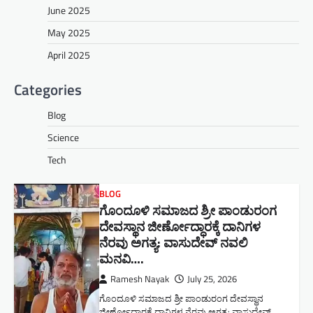
June 2025
May 2025
April 2025
Categories
Blog
Science
Tech
BLOG
ಗೊಂದೂಳಿ ಸಮಾಜದ ಶ್ರೀ ಪಾಂಡುರಂಗ
ದೇವಸ್ಥಾನ ಜೀರ್ಣೋದ್ಧಾರಕ್ಕೆ ದಾನಿಗಳ
ನೆರವು ಅಗತ್ಯ: ವಾಸುದೇವ್ ನವಲಿ
ಮನವಿ​….
Ramesh Nayak
July 25, 2026
ಗೊಂದೂಳಿ ಸಮಾಜದ ಶ್ರೀ ಪಾಂಡುರಂಗ ದೇವಸ್ಥಾನ
ಜೀರ್ಣೋದ್ಧಾರಕ್ಕೆ ದಾನಿಗಳ ನೆರವು ಅಗತ್ಯ: ವಾಸುದೇವ್