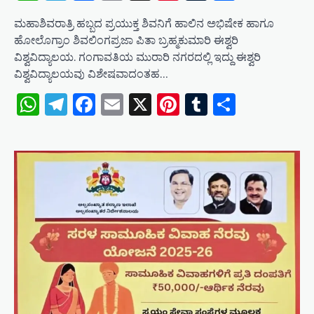
ಮಹಾಶಿವರಾತ್ರಿ ಹಬ್ಬದ ಪ್ರಯುಕ್ತ ಶಿವನಿಗೆ ಹಾಲಿನ ಅಭಿಷೇಕ ಹಾಗೂ
ಹೋಲೊಗ್ರಾಂ ಶಿವಲಿಂಗಪ್ರಜಾ ಪಿತಾ ಬ್ರಹ್ಮಕುಮಾರಿ ಈಶ್ವರಿ
ವಿಶ್ವವಿದ್ಯಾಲಯ. ಗಂಗಾವತಿಯ ಮುರಾರಿ ನಗರದಲ್ಲಿ ಇದ್ದು ಈಶ್ವರಿ
ವಿಶ್ವವಿದ್ಯಾಲಯವು ವಿಶೇಷವಾದಂತಹ…
WhatsApp
Telegram
Facebook
Email
X
Pinterest
Tumblr
Share