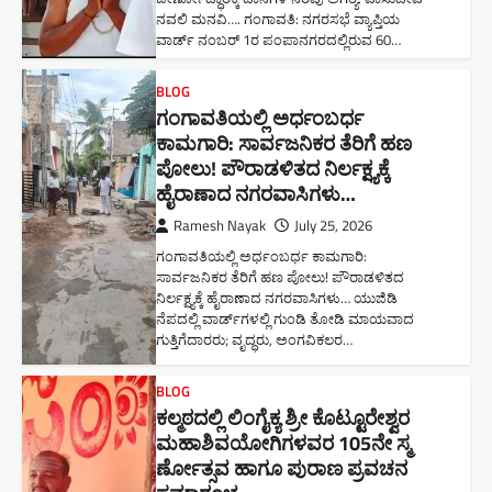
ನವಲಿ ಮನವಿ​…. ಗಂಗಾವತಿ: ​ನಗರಸಭೆ ವ್ಯಾಪ್ತಿಯ
ವಾರ್ಡ್ ನಂಬರ್ 1ರ ಪಂಪಾನಗರದಲ್ಲಿರುವ 60…
BLOG
ಗಂಗಾವತಿಯಲ್ಲಿ ಅರ್ಧಂಬರ್ಧ
ಕಾಮಗಾರಿ: ಸಾರ್ವಜನಿಕರ ತೆರಿಗೆ ಹಣ
ಪೋಲು! ಪೌರಾಡಳಿತದ ನಿರ್ಲಕ್ಷ್ಯಕ್ಕೆ
ಹೈರಾಣಾದ ನಗರವಾಸಿಗಳು​…
Ramesh Nayak
July 25, 2026
ಗಂಗಾವತಿಯಲ್ಲಿ ಅರ್ಧಂಬರ್ಧ ಕಾಮಗಾರಿ:
ಸಾರ್ವಜನಿಕರ ತೆರಿಗೆ ಹಣ ಪೋಲು! ಪೌರಾಡಳಿತದ
ನಿರ್ಲಕ್ಷ್ಯಕ್ಕೆ ಹೈರಾಣಾದ ನಗರವಾಸಿಗಳು​… ಯುಜಿಡಿ
ನೆಪದಲ್ಲಿ ವಾರ್ಡ್‌ಗಳಲ್ಲಿ ಗುಂಡಿ ತೋಡಿ ಮಾಯವಾದ
ಗುತ್ತಿಗೆದಾರರು; ವೃದ್ಧರು, ಅಂಗವಿಕಲರ…
BLOG
ಕಲ್ಮಠದಲ್ಲಿ ಲಿಂಗೈಕ್ಯ ಶ್ರೀ ಕೊಟ್ಟೂರೇಶ್ವರ
ಮಹಾಶಿವಯೋಗಿಗಳವರ 105ನೇ ಸ್ಮ
ರ್ಣೋತ್ಸವ ಹಾಗೂ ಪುರಾಣ ಪ್ರವಚನ