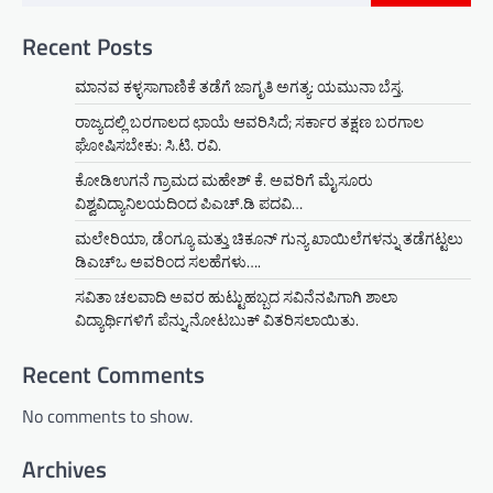
Recent Posts
ಮಾನವ ಕಳ್ಳಸಾಗಾಣಿಕೆ ತಡೆಗೆ ಜಾಗೃತಿ ಅಗತ್ಯ: ಯಮುನಾ ಬೆಸ್ತ.
ರಾಜ್ಯದಲ್ಲಿ ಬರಗಾಲದ ಛಾಯೆ ಆವರಿಸಿದೆ; ಸರ್ಕಾರ ತಕ್ಷಣ ಬರಗಾಲ
ಘೋಷಿಸಬೇಕು: ಸಿ.ಟಿ. ರವಿ.
ಕೋಡಿಉಗನೆ ಗ್ರಾಮದ ಮಹೇಶ್ ಕೆ. ಅವರಿಗೆ ಮೈಸೂರು
ವಿಶ್ವವಿದ್ಯಾನಿಲಯದಿಂದ ಪಿಎಚ್.ಡಿ ಪದವಿ…
ಮಲೇರಿಯಾ, ಡೆಂಗ್ಯೂ ಮತ್ತು ಚಿಕೂನ್ ಗುನ್ಯ ಖಾಯಿಲೆಗಳನ್ನು ತಡೆಗಟ್ಟಲು
ಡಿಎಚ್‌ಒ ಅವರಿಂದ ಸಲಹೆಗಳು….
ಸವಿತಾ ಚಲವಾದಿ ಅವರ ಹುಟ್ಟುಹಬ್ಬದ ಸವಿನೆನಪಿಗಾಗಿ ಶಾಲಾ
ವಿದ್ಯಾರ್ಥಿಗಳಿಗೆ ಪೆನ್ನು,ನೋಟಬುಕ್ ವಿತರಿಸಲಾಯಿತು.
Recent Comments
No comments to show.
Archives