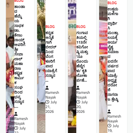
BLOG
BLOG
ತಾಂಡಾ
ಉತ್ತಮ
ದ
ಮಳೆಗಾ
ಹೆಮ್ಮೆ
ಗಿ
ಯ
ಪ್ರಾರ್ಥಿ
ಸಾಧಕ
BLOG
BLOG
ಸಿ
ಡಾ.
ಕನ್ನಡ
ಗಂಗಾವ
ಮಂತ್ರಾ
ತೇಜು
ಅಸ್ಮಿತೆ
ತಿಯಲ್ಲಿ
ಲಯಕ್ಕೆ
ನಾಯ್ಕ್
ಗಾಗಿ
113ನೇ
ಆರ್ಯ
ಅವರಿಗೆ
ಬೀದರ್
ಕವಿಗೋ
ವೈಶ್ಯ
ಶ್ರೀ
ನಿಂದ
ಷ್ಠಿ ಮತ್ತು
ಸಮಾಜ
ಸೇವಾ
ಬೆಂಗ
‘ನೂ
ದ
ಲಾಲ್
ಳೂರಿಗೆ
ರೊಂದು
ಐದನೇ
ಮಹಾ
ಪಾದ
ಹೆಜ್ಜೆಗ
ವರ್ಷದ
ರಾಜ
ಯಾತ್ರೆಗೆ
ಳು’ ಕೃತಿ
ಪಾದ
ಕಟ್ಟಡ
ಸನ್ಮಾನ
ಲೋಕಾ
ಯಾತ್ರೆ:
ಕಾರ್ಮಿ
…
ರ್ಪಣೆ…
ಅಧ್ಯಕ್ಷ
ಕ
ದರೋ
ಸಂಘ
ಜಿ
ದಿಂದ
Ramesh
Ramesh
ನಾಗರಾ
ಭವ್ಯ
Nayak
Nayak
ಜ ಶ್ರೇಷ್ಠಿ ​
ಸನ್ಮಾನ
July
July
….
….
21,
20,
2026
2026
Ramesh
Ramesh
Nayak
Nayak
July
July
19,
22,