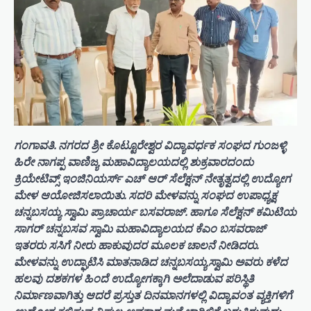
ಗಂಗಾವತಿ. ನಗರದ ಶ್ರೀ ಕೊಟ್ಟೂರೇಶ್ವರ ವಿದ್ಯಾವರ್ಧಕ ಸಂಘದ ಗುಂಜಳ್ಳಿ
ಹಿರೇ ನಾಗಪ್ಪ ವಾಣಿಜ್ಯ ಮಹಾವಿದ್ಯಾಲಯದಲ್ಲಿ ಶುಕ್ರವಾರದಂದು
ಕ್ರಿಯೇಟಿವ್ಸ್ ಇಂಜಿನಿಯರ್ಸ್ ಎಚ್ ಆರ್ ಸೆಲೆಕ್ಷನ್ ನೇತೃತ್ವದಲ್ಲಿ ಉದ್ಯೋಗ
ಮೇಳ ಆಯೋಜಿಸಲಾಯಿತು. ಸದರಿ ಮೇಳವನ್ನು ಸಂಘದ ಉಪಾಧ್ಯಕ್ಷ
ಚನ್ನಬಸಯ್ಯ ಸ್ವಾಮಿ ಪ್ರಾಚಾರ್ಯ ಬಸವರಾಜ್. ಹಾಗೂ ಸೆಲೆಕ್ಷನ್ ಕಮಿಟಿಯ
ಸಾಗರ್ ಚನ್ನಬಸವ ಸ್ವಾಮಿ ಮಹಾವಿದ್ಯಾಲಯದ ಕೆಎಂ ಬಸವರಾಜ್
ಇತರರು ಸಸಿಗೆ ನೀರು ಹಾಕುವುದರ ಮೂಲಕ ಚಾಲನೆ ನೀಡಿದರು.
ಮೇಳವನ್ನು ಉದ್ಘಾಟಿಸಿ ಮಾತನಾಡಿದ ಚನ್ನಬಸಯ್ಯಸ್ವಾಮಿ ಅವರು ಕಳೆದ
ಹಲವು ದಶಕಗಳ ಹಿಂದೆ ಉದ್ಯೋಗಕ್ಕಾಗಿ ಅಲೆದಾಡುವ ಪರಿಸ್ಥಿತಿ
ನಿರ್ಮಾಣವಾಗಿತ್ತು ಆದರೆ ಪ್ರಸ್ತುತ ದಿನಮಾನಗಳಲ್ಲಿ ವಿದ್ಯಾವಂತ ವ್ಯಕ್ತಿಗಳಿಗೆ