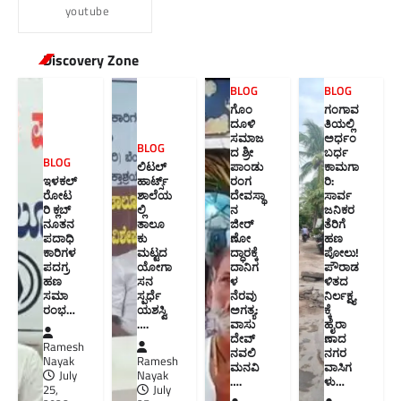
youtube
Discovery Zone
BLOG
BLOG
ಗೊಂ
ಗಂಗಾವ
ದೂಳಿ
ತಿಯಲ್ಲಿ
ಸಮಾಜ
ಅರ್ಧಂ
BLOG
ದ ಶ್ರೀ
ಬರ್ಧ
BLOG
ಲಿಟಲ್
ಪಾಂಡು
ಕಾಮಗಾ
ಇಳಕಲ್
ಹಾರ್ಟ್ಸ್
ರಂಗ
ರಿ:
ರೋಟ
ಶಾಲೆಯ
ದೇವಸ್ಥಾ
ಸಾರ್ವ
ರಿ ಕ್ಲಬ್
ಲ್ಲಿ
ನ
ಜನಿಕರ
ನೂತನ‌
ತಾಲೂ
ಜೀರ್
ತೆರಿಗೆ
ಪದಾಧಿ
ಕು
ಣೋ
ಹಣ
ಕಾರಿಗಳ
ಮಟ್ಟದ
ದ್ಧಾರಕ್ಕೆ
ಪೋಲು!
ಪದಗ್ರ
ಯೋಗಾ
ದಾನಿಗ
ಪೌರಾಡ
ಹಣ
ಸನ
ಳ
ಳಿತದ
ಸಮಾ
ಸ್ಪರ್ಧೆ
ನೆರವು
ನಿರ್ಲಕ್ಷ್ಯ
ರಂಭ…
ಯಶಸ್ವಿ
ಅಗತ್ಯ:
ಕ್ಕೆ
….
ವಾಸು
ಹೈರಾ
ದೇವ್
ಣಾದ
Ramesh
ನವಲಿ
ನಗರ
Nayak
Ramesh
ಮನವಿ​
ವಾಸಿಗ
July
Nayak
….
ಳು​…
25,
July