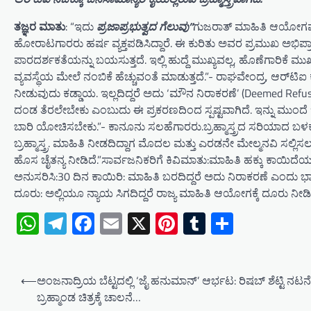
ತಜ್ಞರ ಮಾತು
: “ಇದು
ಪ್ರಜಾಪ್ರಭುತ್ವದ ಗೆಲುವು”​
ಗುಜರಾತ್ ಮಾಹಿತಿ ಆಯೋಗವು 
ಹೋರಾಟಗಾರರು ಹರ್ಷ ವ್ಯಕ್ತಪಡಿಸಿದ್ದಾರೆ. ಈ ಕುರಿತು ಅವರ ಪ್ರಮುಖ ಅಭಿಪ್
ಪಾರದರ್ಶಕತೆಯನ್ನು ಬಯಸುತ್ತದೆ. ಇಲ್ಲಿ ಹುದ್ದೆ ಮುಖ್ಯವಲ್ಲ, ಹೊಣೆಗಾರಿಕೆ 
ವ್ಯವಸ್ಥೆಯ ಮೇಲೆ ನಂಬಿಕೆ ಹೆಚ್ಚುವಂತೆ ಮಾಡುತ್ತದೆ.”- ರಾಘವೇಂದ್ರ, ಆರ್‌ಟಿಐ ಕ
ನೀಡುವುದು ಕಡ್ಡಾಯ. ಇಲ್ಲದಿದ್ದರೆ ಅದು ‘ಮೌನ ನಿರಾಕರಣೆ’ (Deemed Refusa
ದಂಡ ತೆರಲೇಬೇಕು ಎಂಬುದು ಈ ಪ್ರಕರಣದಿಂದ ಸ್ಪಷ್ಟವಾಗಿದೆ. ಇನ್ನು ಮುಂದೆ
ಬಾರಿ ಯೋಚಿಸಬೇಕು.”- ಕಾನೂನು ಸಲಹೆಗಾರರು.​ಬ್ರಹ್ಮಾಸ್ತ್ರದ ಸರಿಯಾದ 
ಬ್ರಹ್ಮಾಸ್ತ್ರ. ಮಾಹಿತಿ ನೀಡದಿದ್ದಾಗ ಮೊದಲ ಮತ್ತು ಎರಡನೇ ಮೇಲ್ಮನವಿ ಸಲ್
ಹೊಸ ಚೈತನ್ಯ ನೀಡಿದೆ.”​ಸಾರ್ವಜನಿಕರಿಗೆ ಕಿವಿಮಾತು:​ಮಾಹಿತಿ ಹಕ್ಕು ಕಾಯಿದ
ಅನುಸರಿಸಿ:​30 ದಿನ ಕಾಯಿರಿ: ಮಾಹಿತಿ ಬರದಿದ್ದರೆ ಅದು ನಿರಾಕರಣೆ ಎಂದು ಭ
ದೂರು: ಅಲ್ಲಿಯೂ ನ್ಯಾಯ ಸಿಗದಿದ್ದರೆ ರಾಜ್ಯ ಮಾಹಿತಿ ಆಯೋಗಕ್ಕೆ ದೂರು ನೀಡಿ
WhatsApp
Telegram
Facebook
Email
X
Pinterest
Tumblr
Share
P
⟵
ಅಂಜನಾದ್ರಿಯ ಬೆಟ್ಟದಲ್ಲಿ ‘ಜೈ ಹನುಮಾನ್’ ಆರ್ಭಟ: ರಿಷಬ್ ಶೆಟ್ಟಿ ನಟ
o
ಬ್ರಹ್ಮಾಂಡ ಚಿತ್ರಕ್ಕೆ ಚಾಲನೆ​…