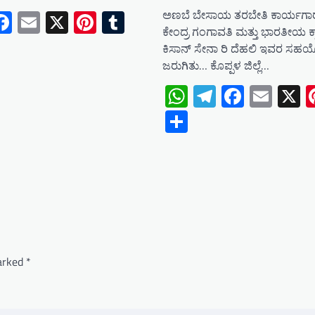
tsApp
elegram
Facebook
Email
X
Pinterest
Tumblr
ಅಣಬೆ ಬೇಸಾಯ ತರಬೇತಿ ಕಾರ್ಯಗಾರ ಕ
ಕೇಂದ್ರ ಗಂಗಾವತಿ ಮತ್ತು ಭಾರತೀಯ ಕ್ರ
e
ಕಿಸಾನ್ ಸೇನಾ ರಿ ದೆಹಲಿ ಇವರ ಸಹಯ
ಜರುಗಿತು… ಕೊಪ್ಪಳ ಜಿಲ್ಲೆ…
WhatsApp
Telegram
Facebo
Emai
X
Share
marked
*