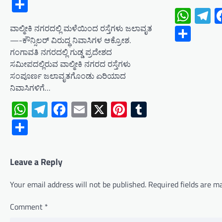
Share
Wha
T
Shar
ವಾಲ್ಮೀಕಿ ನಗರದಲ್ಲಿ ಮಳೆಯಿಂದ ರಸ್ತೆಗಳು ಜಲಾವೃತ
—-ಕೌನ್ಸಿಲರ್ ವಿರುದ್ಧ ನಿವಾಸಿಗಳ ಆಕ್ರೋಶ.
ಗಂಗಾವತಿ ನಗರದಲ್ಲಿ ಗುಡ್ಡ ಪ್ರದೇಶದ
ಸಮೀಪದಲ್ಲಿರುವ ವಾಲ್ಮೀಕಿ ನಗರದ ರಸ್ತೆಗಳು
ಸಂಪೂರ್ಣ ಜಲಾವೃತಗೊಂಡು ಏರಿಯಾದ
ನಿವಾಸಿಗಳಿಗೆ…
WhatsApp
Telegram
Facebook
Email
X
Pinterest
Tumblr
Share
Leave a Reply
Your email address will not be published.
Required fields are 
Comment
*