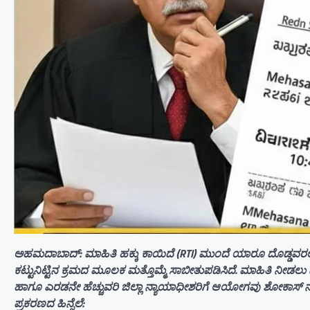
​ಅಹಮದಾಬಾದ್: ಮಾಹಿತಿ ಹಕ್ಕು ಕಾಯಿದೆ (RTI) ಮುಂದೆ ಯಾರೂ ದೊಡ್ಡವರಲ
ಕಟ್ಟುನಿಟ್ಟಿನ ಕ್ರಮದ ಮೂಲಕ ಮತ್ತೊಮ್ಮೆ ಸಾಬೀತುಪಡಿಸಿದೆ. ಮಾಹಿತಿ ನೀಡ
ಹಾಗೂ ಎರಡನೇ ಹೆಚ್ಚುವರಿ ಜಿಲ್ಲಾ ನ್ಯಾಯಾಧೀಶರಿಗೆ ಆಯೋಗವು ಶೋಕಾಸ
​ಪ್ರಕರಣದ ಹಿನ್ನೆಲೆ: