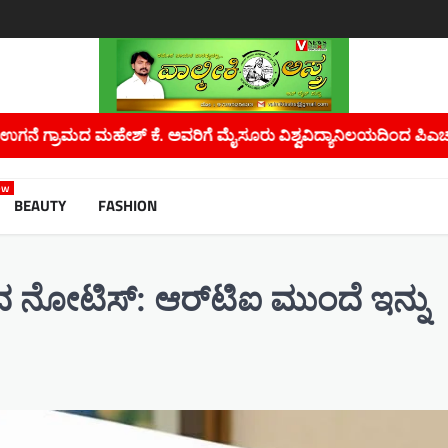
ಿಗೆ ಮೈಸೂರು ವಿಶ್ವವಿದ್ಯಾನಿಲಯದಿಂದ ಪಿಎಚ್.ಡಿ ಪದವಿ…
ಮಲೇರಿಯಾ, 
ew
BEAUTY
FASHION
ೋಟಿಸ್: ಆರ್‌ಟಿಐ ಮುಂದೆ ಇನ್ನು