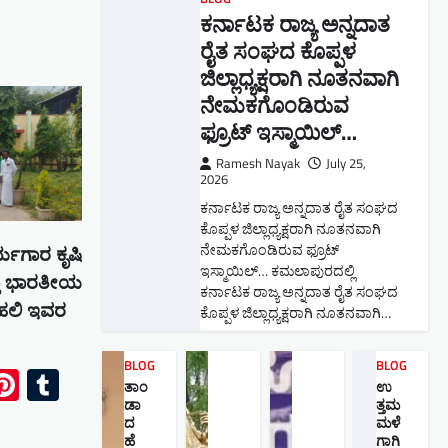
ಕರ್ನಾಟಕ ರಾಜ್ಯ ಅನ್ನದಾತ
ರೈತ ಸಂಘದ ಕೊಪ್ಪಳ
ಜಿಲ್ಲಾಧ್ಯಕ್ಷರಾಗಿ ನೂತನವಾಗಿ
ನೇಮಕಗೊಂಡಿರುವ
ಫ್ರೂಟ್ ಇಸ್ಮಾಯಿಲ್…
Ramesh Nayak
July 25,
2026
ಕರ್ನಾಟಕ ರಾಜ್ಯ ಅನ್ನದಾತ ರೈತ ಸಂಘದ
ಕೊಪ್ಪಳ ಜಿಲ್ಲಾಧ್ಯಕ್ಷರಾಗಿ ನೂತನವಾಗಿ
ನೇಮಕಗೊಂಡಿರುವ ಫ್ರೂಟ್
ಯಗಾರ ಕೃಷಿ
ಇಸ್ಮಾಯಿಲ್… ಕಮಲಾಪುರದಲ್ಲಿ
್ತು ಭಾರತೀಯ
ಕರ್ನಾಟಕ ರಾಜ್ಯ ಅನ್ನದಾತ ರೈತ ಸಂಘದ
ದೆಹಲಿ ಇವರ
ಕೊಪ್ಪಳ ಜಿಲ್ಲಾಧ್ಯಕ್ಷರಾಗಿ ನೂತನವಾಗಿ…
BLOG
BLOG
ok
l
Pinterest
Tumblr
ತಾಂ
ಉ
ಡಾ
ತ್ತಮ
ದ
ಮಳೆ
ಹೆ
ಗಾಗಿ