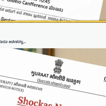
ಾರೂ ಅತೀತರಲ್ಲ….