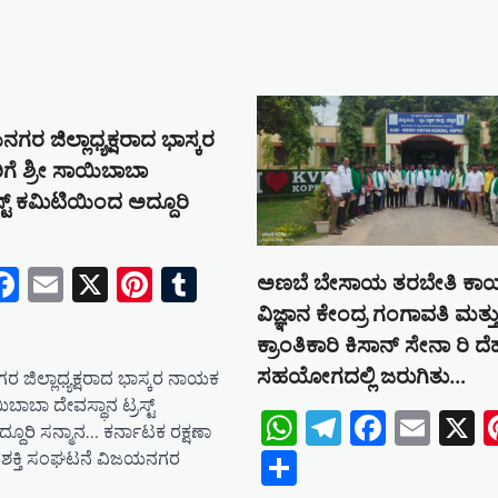
ರ ಜಿಲ್ಲಾಧ್ಯಕ್ಷರಾದ ಭಾಸ್ಕರ
ೆ ಶ್ರೀ ಸಾಯಿಬಾಬಾ
ಸ್ಟ್ ಕಮಿಟಿಯಿಂದ ಅದ್ದೂರಿ
tsApp
elegram
Facebook
Email
X
Pinterest
Tumblr
ಅಣಬೆ ಬೇಸಾಯ ತರಬೇತಿ ಕಾರ್
e
ವಿಜ್ಞಾನ ಕೇಂದ್ರ ಗಂಗಾವತಿ ಮತ
ಕ್ರಾಂತಿಕಾರಿ ಕಿಸಾನ್ ಸೇನಾ ರಿ 
ಸಹಯೋಗದಲ್ಲಿ ಜರುಗಿತು…
ಜಿಲ್ಲಾಧ್ಯಕ್ಷರಾದ ಭಾಸ್ಕರ ನಾಯಕ
ಿಬಾಬಾ ದೇವಸ್ಥಾನ ಟ್ರಸ್ಟ್
WhatsApp
Telegram
Facebo
Emai
X
ದೂರಿ ಸನ್ಮಾನ… ಕರ್ನಾಟಕ ರಕ್ಷಣಾ
Share
ಶಕ್ತಿ ಸಂಘಟನೆ ವಿಜಯನಗರ