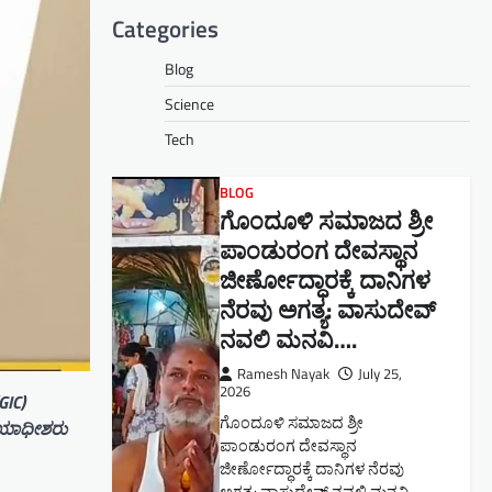
Categories
Blog
Science
Tech
BLOG
ಗೊಂದೂಳಿ ಸಮಾಜದ ಶ್ರೀ
ಪಾಂಡುರಂಗ ದೇವಸ್ಥಾನ
ಜೀರ್ಣೋದ್ಧಾರಕ್ಕೆ ದಾನಿಗಳ
ನೆರವು ಅಗತ್ಯ: ವಾಸುದೇವ್
ನವಲಿ ಮನವಿ​….
Ramesh Nayak
July 25,
2026
GIC)
ಗೊಂದೂಳಿ ಸಮಾಜದ ಶ್ರೀ
ಯಾಯಾಧೀಶರು
ಪಾಂಡುರಂಗ ದೇವಸ್ಥಾನ
ಜೀರ್ಣೋದ್ಧಾರಕ್ಕೆ ದಾನಿಗಳ ನೆರವು