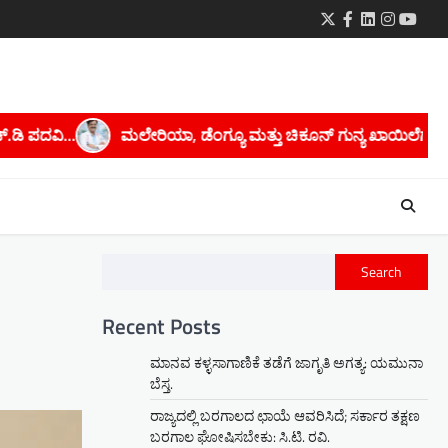
Twitter
Facebook
LinkedIn
Instagra
youtu
ಡೆಂಗ್ಯೂ ಮತ್ತು ಚಿಕೂನ್ ಗುನ್ಯ ಖಾಯಿಲೆಗಳನ್ನು ತಡೆಗಟ್ಟಲು ಡಿಎಚ್‌ಒ ಅವರ
Search
Recent Posts
ಮಾನವ ಕಳ್ಳಸಾಗಾಣಿಕೆ ತಡೆಗೆ ಜಾಗೃತಿ ಅಗತ್ಯ: ಯಮುನಾ
ಬೆಸ್ತ.
ರಾಜ್ಯದಲ್ಲಿ ಬರಗಾಲದ ಛಾಯೆ ಆವರಿಸಿದೆ; ಸರ್ಕಾರ ತಕ್ಷಣ
ಬರಗಾಲ ಘೋಷಿಸಬೇಕು: ಸಿ.ಟಿ. ರವಿ.