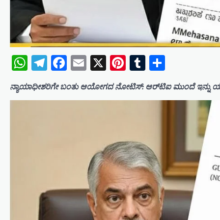
WhatsApp
Telegram
Facebook
Email
X
Pinterest
Tumblr
Share
ನ್ಯಾಯಾಧೀಶರಿಗೇ ಬಂತು ಆಯೋಗದ ನೋಟಿಸ್: ಆರ್‌ಟಿಐ ಮುಂದೆ ಇನ್ನು ಯ