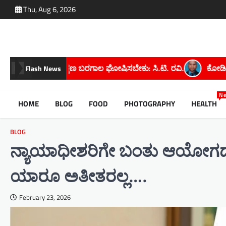
Skip
Thu, Aug 6, 2026
to
content
ಾಲ ಘೋಷಿಸಬೇಕು: ಸಿ.ಟಿ. ರವಿ.
ಕೋಡಿಉಗನೆ ಗ್ರಾಮದ ಮಹೇಶ್ ಕೆ. ಅವರ
Flash News
N
HOME
BLOG
FOOD
PHOTOGRAPHY
HEALTH
BLOG
ನ್ಯಾಯಾಧೀಶರಿಗೇ ಬಂತು ಆಯೋಗದ ನ
ಯಾರೂ ಅತೀತರಲ್ಲ….
February 23, 2026