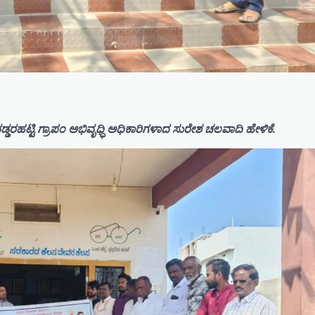
ಡರಹಟ್ಟಿ ಗ್ರಾಪಂ ಅಭಿವೃಧ್ಧಿ ಅಧಿಕಾರಿಗಳಾದ ಸುರೇಶ ಚಲವಾದಿ ಹೇಳಿಕೆ.