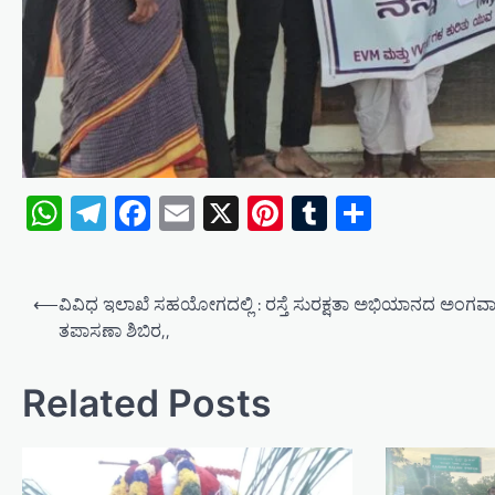
WhatsApp
Telegram
Facebook
Email
X
Pinterest
Tumblr
Share
P
⟵
ವಿವಿಧ ಇಲಾಖೆ ಸಹಯೋಗದಲ್ಲಿ : ರಸ್ತೆ ಸುರಕ್ಷತಾ ಅಭಿಯಾನದ ಅಂಗವಾಗಿ
o
ತಪಾಸಣಾ ಶಿಬಿರ,,
s
t
Related Posts
n
a