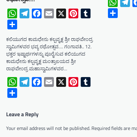
Wha
T
Shar
WhatsApp
Telegram
Facebook
Email
X
Pinterest
Tumblr
Share
ಕಲಿಯುಗದ ಕಾಮಧೇನು ಕಲ್ಪವೃಕ್ಷ ಶ್ರೀ ರಾಘವೇಂದ್ರ
ಸ್ವಾಮಿಗಳವರ ಭವ್ಯ ರಥೋತ್ಸವ…. ಗಂಗಾವತಿ.. 12.
ಭಕ್ತರ ಇಷ್ಟಾರ್ಥಗಳನ್ನು ಪೂರೈಸುವ ಕಲಿಯುಗದ
ಕಾಮಧೇನು ಕಲ್ಪವೃಕ್ಷ ಮಂತ್ರಾಲಯದ ಶ್ರೀ
ರಾಘವೇಂದ್ರ ಮಹಾಸ್ವಾಮಿಗಳವರ…
WhatsApp
Telegram
Facebook
Email
X
Pinterest
Tumblr
Share
Leave a Reply
Your email address will not be published.
Required fields are 