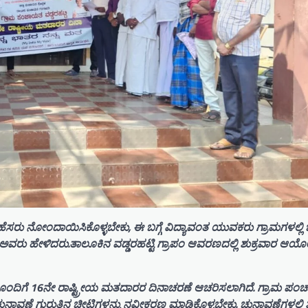
ಹೆಸರು ನೋಂದಾಯಿಸಿಕೊಳ್ಳಬೇಕು, ಈ ಬಗ್ಗೆ ವಿದ್ಯಾವಂತ ಯುವಕರು ಗ್ರಾಮಗಳಲ್ಲಿ 
ವರು ಹೇಳಿದರು.ತಾಲೂಕಿನ ವಡ್ಡರಹಟ್ಟಿ ಗ್ರಾಪಂ ಆವರಣದಲ್ಲಿ ಶುಕ್ರವಾರ ಆಯೋಜ
ದೊಂದಿಗೆ 16ನೇ ರಾಷ್ಟ್ರೀಯ ಮತದಾರರ ದಿನಾಚರಣೆ ಆಚರಿಸಲಾಗಿದೆ. ಗ್ರಾಮ ಪಂ
ುನಾವಣೆ ಗುರುತಿನ ಚೀಟಿಗಳನ್ನು ನವೀಕರಣ ಮಾಡಿಕೊಳ್ಳಬೇಕು. ಚುನಾವಣೆಗಳಲ್ಲಿ 