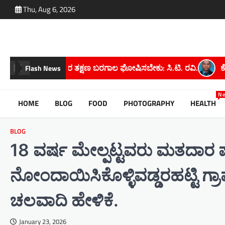
Skip
Thu, Aug 6, 2026
to
content
ಸಬೇಕು: ಸಿ.ಟಿ. ರವಿ.
ಕೋಡಿಉಗನೆ ಗ್ರಾಮದ ಮಹೇಶ್ ಕೆ. ಅವರಿಗೆ ಮೈಸ
Flash News
N
HOME
BLOG
FOOD
PHOTOGRAPHY
HEALTH
BLOG
18 ವರ್ಷ ಮೇಲ್ಪಟ್ಟವರು ಮತದಾರ ಪಟ
ನೋಂದಾಯಿಸಿಕೊಳ್ಳಿವಡ್ಡರಹಟ್ಟಿ ಗ್ರ
ಚಲವಾದಿ ಹೇಳಿಕೆ.
January 23, 2026