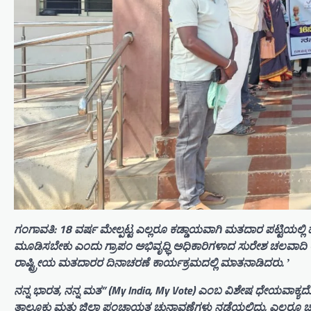
ಗಂಗಾವತಿ: 18 ವರ್ಷ ಮೇಲ್ಪಟ್ಟ ಎಲ್ಲರೂ ಕಡ್ಡಾಯವಾಗಿ ಮತದಾರ ಪಟ್ಟಿಯಲ್ಲಿ 
ಮೂಡಿಸಬೇಕು ಎಂದು ಗ್ರಾಪಂ ಅಭಿವೃಧ್ಧಿ ಅಧಿಕಾರಿಗಳಾದ ಸುರೇಶ ಚಲವಾದಿ ಅ
ರಾಷ್ಟ್ರೀಯ ಮತದಾರರ ದಿನಾಚರಣೆ ಕಾರ್ಯಕ್ರಮದಲ್ಲಿ ಮಾತನಾಡಿದರು. ʼ
ನನ್ನ ಭಾರತ, ನನ್ನ ಮತ” (My India, My Vote) ಎಂಬ ವಿಶೇಷ ಧೇಯವಾಕ್ಯ
ತಾಲೂಕು ಮತ್ತು ಜಿಲ್ಲಾ ಪಂಚಾಯತ ಚುನಾವಣೆಗಳು ನಡೆಯಲಿದ್ದು, ಎಲ್ಲರೂ ಚ