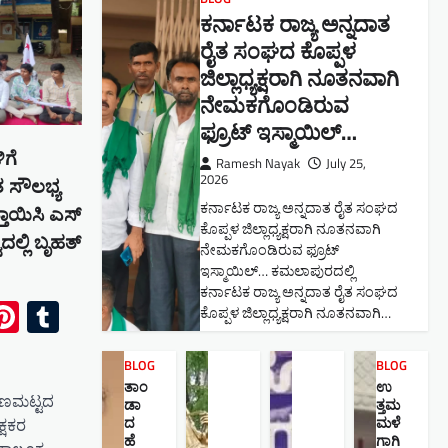
ಕರ್ನಾಟಕ ರಾಜ್ಯ ಅನ್ನದಾತ
ರೈತ ಸಂಘದ ಕೊಪ್ಪಳ
ಜಿಲ್ಲಾಧ್ಯಕ್ಷರಾಗಿ ನೂತನವಾಗಿ
ನೇಮಕಗೊಂಡಿರುವ
ಫ್ರೂಟ್ ಇಸ್ಮಾಯಿಲ್…
ಿಗೆ
Ramesh Nayak
July 25,
2026
 ಸೌಲಭ್ಯ
ಕರ್ನಾಟಕ ರಾಜ್ಯ ಅನ್ನದಾತ ರೈತ ಸಂಘದ
ತಾಯಿಸಿ ಎಸ್
ಕೊಪ್ಪಳ ಜಿಲ್ಲಾಧ್ಯಕ್ಷರಾಗಿ ನೂತನವಾಗಿ
ಲ್ಲಿ ಬೃಹತ್
ನೇಮಕಗೊಂಡಿರುವ ಫ್ರೂಟ್
ಇಸ್ಮಾಯಿಲ್… ಕಮಲಾಪುರದಲ್ಲಿ
ಕರ್ನಾಟಕ ರಾಜ್ಯ ಅನ್ನದಾತ ರೈತ ಸಂಘದ
ok
l
Pinterest
Tumblr
ಕೊಪ್ಪಳ ಜಿಲ್ಲಾಧ್ಯಕ್ಷರಾಗಿ ನೂತನವಾಗಿ…
BLOG
BLOG
ತಾಂ
ಉ
 ಗುಣಮಟ್ಟದ
ಡಾ
ತ್ತಮ
ದ
ಮಳೆ
್ಷಕರ
ಹೆ
ಗಾಗಿ