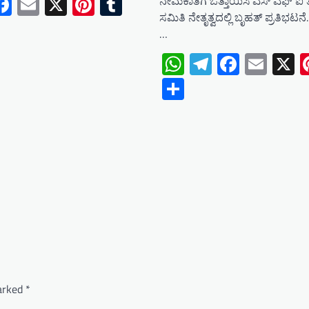
tsApp
elegram
Facebook
Email
X
Pinterest
Tumblr
ನೇಮಕಾತಿಗೆ ಒತ್ತಾಯಿಸಿ ಎಸ್ ಎಫ್ ಐ
ಸಮಿತಿ ನೇತೃತ್ವದಲ್ಲಿ ಬೃಹತ್ ಪ್ರತಿಭಟನ
e
…
WhatsApp
Telegram
Facebo
Emai
X
Share
marked
*