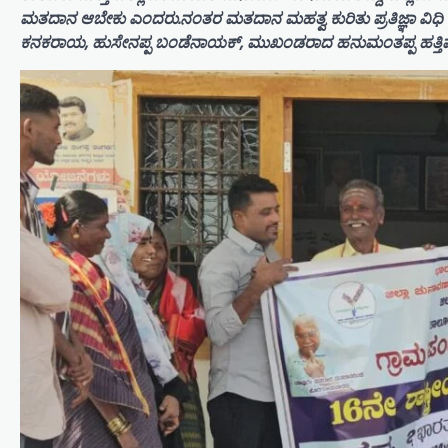
ಮತದಾನ ಆಬೇಕು ಎಂದರು.ನಂತರ ಮತದಾನ ಮಹತ್ವ ಕುರಿತು ಪ್ರತಿಜ್ಞಾ ವಿಧಿ 
ಕನಕರಾಯ, ಹುಸೇನಪ್ಪ ಬಂಡೆನಾಯಕ್, ಮುಖಂಡರಾದ ಹನುಮಂತಪ್ಪ ಹತ್ತಿಮರದ,