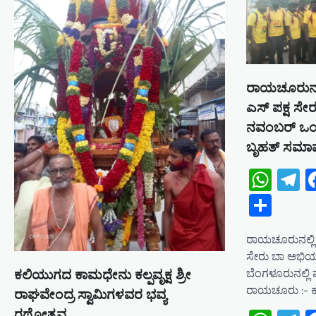
v
i
g
a
t
ರಾಯಚೂರುನಲ್ಲಿ
ಎಸ್ ಪಕ್ಷ ಸೇ
i
ನವಂಬರ್ ಒಂದಕ
o
ಬೃಹತ್ ಸಮಾವೇ
n
Wha
T
Shar
ರಾಯಚೂರುನಲ್ಲಿ ಎ
ಸೇರು ಬಾ ಅಭಿಯಾ
ಬೆಂಗಳೂರುನಲ್ಲಿ 
ಕಲಿಯುಗದ ಕಾಮಧೇನು ಕಲ್ಪವೃಕ್ಷ ಶ್ರೀ
ರಾಯಚೂರು :- 
ರಾಘವೇಂದ್ರ ಸ್ವಾಮಿಗಳವರ ಭವ್ಯ
ರಥೋತ್ಸವ….