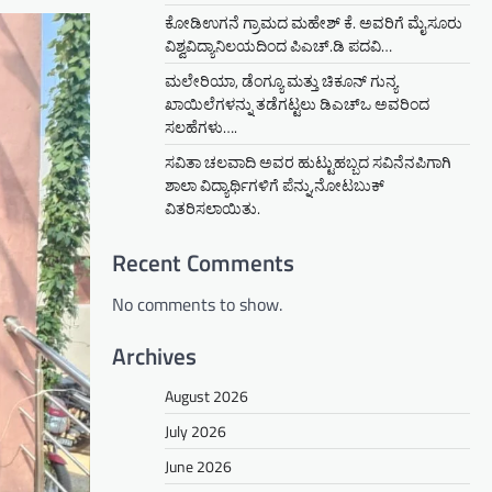
ಕೋಡಿಉಗನೆ ಗ್ರಾಮದ ಮಹೇಶ್ ಕೆ. ಅವರಿಗೆ ಮೈಸೂರು
ವಿಶ್ವವಿದ್ಯಾನಿಲಯದಿಂದ ಪಿಎಚ್.ಡಿ ಪದವಿ…
ಮಲೇರಿಯಾ, ಡೆಂಗ್ಯೂ ಮತ್ತು ಚಿಕೂನ್ ಗುನ್ಯ
ಖಾಯಿಲೆಗಳನ್ನು ತಡೆಗಟ್ಟಲು ಡಿಎಚ್‌ಒ ಅವರಿಂದ
ಸಲಹೆಗಳು….
ಸವಿತಾ ಚಲವಾದಿ ಅವರ ಹುಟ್ಟುಹಬ್ಬದ ಸವಿನೆನಪಿಗಾಗಿ
ಶಾಲಾ ವಿದ್ಯಾರ್ಥಿಗಳಿಗೆ ಪೆನ್ನು,ನೋಟಬುಕ್
ವಿತರಿಸಲಾಯಿತು.
Recent Comments
No comments to show.
Archives
August 2026
July 2026
June 2026