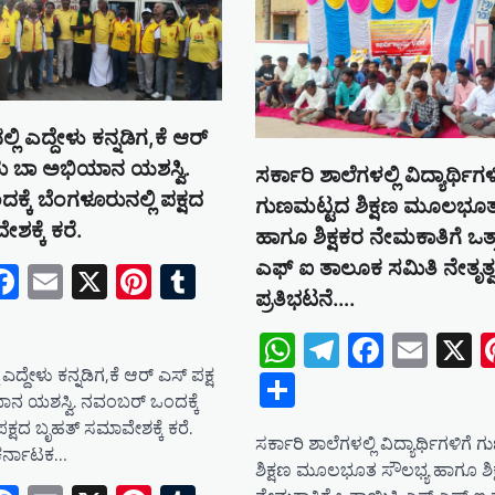
 ಎದ್ದೇಳು ಕನ್ನಡಿಗ,ಕೆ ಆರ್
ರು ಬಾ ಅಭಿಯಾನ ಯಶಸ್ವಿ.
ಸರ್ಕಾರಿ ಶಾಲೆಗಳಲ್ಲಿ ವಿದ್ಯಾರ್ಥಿಗಳ
್ಕೆ ಬೆಂಗಳೂರುನಲ್ಲಿ ಪಕ್ಷದ
ಗುಣಮಟ್ಟದ ಶಿಕ್ಷಣ ಮೂಲಭೂತ
ಶಕ್ಕೆ ಕರೆ.
ಹಾಗೂ ಶಿಕ್ಷಕರ ನೇಮಕಾತಿಗೆ ಒತ್
tsApp
elegram
Facebook
Email
X
Pinterest
Tumblr
ಎಫ್ ಐ ತಾಲೂಕ ಸಮಿತಿ ನೇತೃತ್ವದ
ಪ್ರತಿಭಟನೆ….
e
WhatsApp
Telegram
Facebo
Emai
X
ದ್ದೇಳು ಕನ್ನಡಿಗ,ಕೆ ಆರ್ ಎಸ್ ಪಕ್ಷ
Share
ನ ಯಶಸ್ವಿ. ನವಂಬರ್ ಒಂದಕ್ಕೆ
ಪಕ್ಷದ ಬೃಹತ್ ಸಮಾವೇಶಕ್ಕೆ ಕರೆ.
ಸರ್ಕಾರಿ ಶಾಲೆಗಳಲ್ಲಿ ವಿದ್ಯಾರ್ಥಿಗಳಿಗೆ
ಕರ್ನಾಟಕ…
ಶಿಕ್ಷಣ ಮೂಲಭೂತ ಸೌಲಭ್ಯ ಹಾಗೂ ಶಿಕ