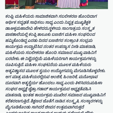
ಕಂಪ್ಲಿ: ಮಹಿಳೆಯರು ಸಾಮಾಜಿಕವಾಗಿ ಸಬಲೀಕರಣ ಹೊಂದಿದಾಗ
ಆರ್ಥಿಕ ಸದೃಢತೆ ಸಾಧಿಸಲು ಸಾಧ್ಯ ಎಂದು ನಿವೃತ್ತ ಮುಖ್ಯಶಿಕ್ಷಕಿ
ಡಾ.ಅಕ್ಕಮಹಾದೇವಿ ಹೇಳಿದರು.ಸ್ಥಳೀಯ ಸಾಂಗಾತ್ರಯ ಸಂಸ್ಕೃತ
ಪಾಠಶಾಲೆಯಲ್ಲಿ ಕಂಪ್ಲಿ ತಾಲೂಕು ಬಣಜಿಗ ಮಹಿಳಾ ಸಂಘದಿಂದ
ಹಮ್ಮಿಕೊಂಡಿದ್ದ ಎರಡು ದಿನದ ಬಣಜಿಗರ ಸಂಕ್ರಾಂತಿ ಸಂಭ್ರಮ
ಕಾರ್ಯಕ್ರಮ ಉದ್ಘಾಟಿಸಿದ ನಂತರ ಉಪನ್ಯಾಸ ನೀಡಿ ಮಾತನಾಡಿ,
ಮಹಿಳೆಯರು ಸಬಲೀಕರಣ ಹೊಂದಿ ಸಮಾಜದ ಮುಖ್ಯ ವಾಹಿನಿಗೆ
ಬರಬೇಕು. ಈ ನಿಟ್ಟಿನಲ್ಲಿಯೆ ಮಹಿಳೆಯರಿಗಾಗಿ ಕಾರ್ಯಕ್ರಮಗಳನ್ನು
ರೂಪಿಸುತ್ತಿದೆ. ಮಹಿಳಾ ಸಂಘಟನೆಯ ಮೂಲಕ ಮಹಿಳೆಯರು
ಆತ್ಮವಿಶ್ವಾಸದ ಮೂಲಕ ಸ್ವಯಂ ಉದ್ಯೋಗವನ್ನು ಮೆಗೂಡಿಸಿಕೊಳ್ಳಬೇಕು.
ಆಗ ಮಾತ್ರ ಮಹಿಳೆಯರಲ್ಲಿರುವ ಅಂಜಿಕೆ, ಹಿಂಜರಿಕೆ, ಮನೋಭಾವ
ದೂರವಾಗಿ ಆತ್ಮಸ್ಥೆರ್ಯ ಹೊಂದಲು ಸಾಧ್ಯ ಎಂದು ತಿಳಿಸಿದರು.ಮಹಿಳಾ
ಸಂಘದ ಅಧ್ಯಕ್ಷೆ ಚೈತ್ರಾ ಗಡಾದ್ ಕಾರ್ಯಕ್ರಮದ ಅಧ್ಯಕ್ಷತೆವಹಿಸಿ
ಮಾತನಾಡಿ, ಇಂತಹ ಕಾರ್ಯಕ್ರಮ ಮುಖೇನ ಸಮಾಜದ ಮುಖ್ಯವಾಹಿನಿಗೆ
ಕರೆತರಲಾಗುತ್ತಿದೆ. ಶಿಕ್ಷಣದ ಜೊತೆಗೆ ನಾಡಿನ ಸಂಸ್ಕೃತಿ, ಸಂಸ್ಕಾರಗಳನ್ನು
ಮೈಗೂಡಿಕೊಂಡು ಸಾಗಿದರೆ ಜೀವನ ಉತ್ತಮವಾಗಿರುತ್ತದೆ
ಎಂದರು.ಇಂದಿನ ಸಾಂಪ್ರದಾಯಿಕ ಉಡುಪು ಸ್ಪರ್ಧೆಯಲ್ಲಿ ಸೌಮ್ಯ