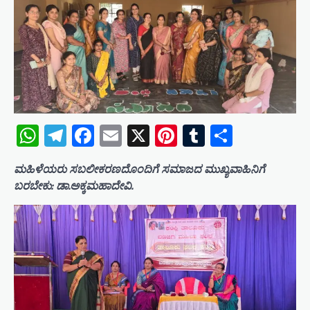
WhatsApp
Telegram
Facebook
Email
X
Pinterest
Tumblr
Share
ಮಹಿಳೆಯರು ಸಬಲೀಕರಣದೊಂದಿಗೆ ಸಮಾಜದ ಮುಖ್ಯವಾಹಿನಿಗೆ
ಬರಬೇಕು: ಡಾ.ಅಕ್ಕಮಹಾದೇವಿ.