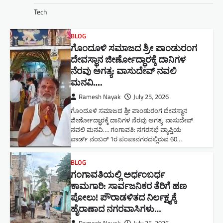
Tech
BLOG
ಗೊಂದೂಳಿ ಸಮಾಜದ ಶ್ರೀ ಪಾಂಡುರಂಗ
ದೇವಸ್ಥಾನ ಜೀರ್ಣೋದ್ಧಾರಕ್ಕೆ ದಾನಿಗಳ
ನೆರವು ಅಗತ್ಯ: ವಾಸುದೇವ್ ನವಲಿ
ಮನವಿ​….
Ramesh Nayak
July 25, 2026
ಗೊಂದೂಳಿ ಸಮಾಜದ ಶ್ರೀ ಪಾಂಡುರಂಗ ದೇವಸ್ಥಾನ
ಜೀರ್ಣೋದ್ಧಾರಕ್ಕೆ ದಾನಿಗಳ ನೆರವು ಅಗತ್ಯ: ವಾಸುದೇವ್
ನವಲಿ ಮನವಿ​…. ಗಂಗಾವತಿ: ​ನಗರಸಭೆ ವ್ಯಾಪ್ತಿಯ
ವಾರ್ಡ್ ನಂಬರ್ 1ರ ಪಂಪಾನಗರದಲ್ಲಿರುವ 60…
BLOG
ಗಂಗಾವತಿಯಲ್ಲಿ ಅರ್ಧಂಬರ್ಧ
ಕಾಮಗಾರಿ: ಸಾರ್ವಜನಿಕರ ತೆರಿಗೆ ಹಣ
ಪೋಲು! ಪೌರಾಡಳಿತದ ನಿರ್ಲಕ್ಷ್ಯಕ್ಕೆ
ಹೈರಾಣಾದ ನಗರವಾಸಿಗಳು​…