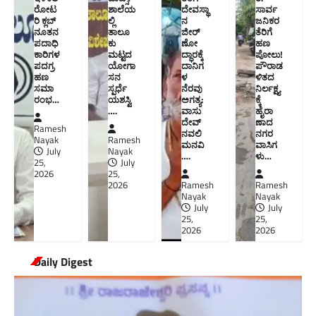
ರೋಟ
ಶಾಲೆಯ
ದೇವಸ್ಥಾ
ಸಾರ್ವ
ರಿ ಕ್ಲಬ್
ಲ್ಲಿ
ನ
ಜನಿಕರ
ನೂತನ‌
ತಾಲೂ
ಜೀರ್
ತೆರಿಗೆ
ಪದಾಧಿ
ಕು
ಣೋ
ಹಣ
ಕಾರಿಗಳ
ಮಟ್ಟದ
ದ್ಧಾರಕ್ಕೆ
ಪೋಲು!
ಪದಗ್ರ
ಯೋಗಾ
ದಾನಿಗ
ಪೌರಾಡ
ಹಣ
ಸನ
ಳ
ಳಿತದ
ಸಮಾ
ಸ್ಪರ್ಧೆ
ನೆರವು
ನಿರ್ಲಕ್ಷ್ಯ
ರಂಭ…
ಯಶಸ್ವಿ
ಅಗತ್ಯ:
ಕ್ಕೆ
….
ವಾಸು
ಹೈರಾ
ದೇವ್
ಣಾದ
Ramesh
ನವಲಿ
ನಗರ
Nayak
Ramesh
ಮನವಿ​
ವಾಸಿಗ
July
Nayak
….
ಳು​…
25,
July
2026
25,
2026
Ramesh
Ramesh
Nayak
Nayak
July
July
25,
25,
2026
2026
Daily Digest