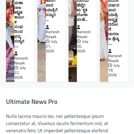
ಳೂರಿಗೆ
ರೊಂದು
ಐದನೇ
ಮಹಾ
ಪಾದ
ಹೆಜ್ಜೆಗ
ವರ್ಷದ
ರಾಜ
ಯಾತ್ರೆಗೆ
ಳು’ ಕೃತಿ
ಪಾದ
ಕಟ್ಟಡ
ಸನ್ಮಾನ
ಲೋಕಾ
ಯಾತ್ರೆ:
ಕಾರ್ಮಿ
…
ರ್ಪಣೆ…
ಅಧ್ಯಕ್ಷ
ಕ
ದರೋ
ಸಂಘ
ಜಿ
ದಿಂದ
Ramesh
Ramesh
ನಾಗರಾ
ಭವ್ಯ
Nayak
Nayak
ಜ ಶ್ರೇಷ್ಠಿ ​
ಸನ್ಮಾನ
July
July
….
….
21,
20,
2026
2026
Ramesh
Ramesh
Nayak
Nayak
July
July
19,
22,
2026
2026
Ultimate News Pro
Nulla lacinia mauris leo, nec pellentesque ipsum
consectetur at. Vivamus iaculis fermentum nisl, at
venenatis felis. Ut imperdiet pellentesque eleifend.