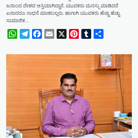
ಜನಾಂದ ದೇಶದ ಆಸ್ತಿಯಾಗಿದ್ದಾರೆ. ಯುವಕರು ಮನಸ್ಸು ಮಾಡಿದರೆ
ಏನಾದರೂ ಸಾಧನೆ ಮಾಡಬಲ್ಲರು. ಹಾಗಾಗಿ ಯುವಕರು ಹೆಚ್ಚು ಹೆಚ್ಚು
ಸಾಮಾಜಿಕ…
WhatsApp
Telegram
Facebook
Email
X
Pinterest
Tumblr
Share