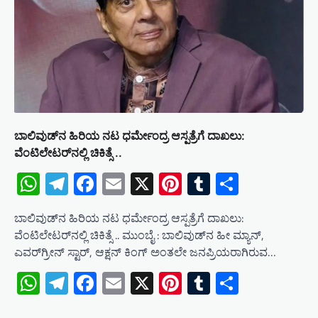
g
a
t
i
o
n
ಬಾಲಿವುಡ್‌ನ ಹಿರಿಯ ನಟ ಧರ್ಮೇಂದ್ರ ಆಸ್ಪತ್ರೆಗೆ ದಾಖಲು:
ವೆಂಟಿಲೇಟರ್‌ನಲ್ಲಿ ಚಿಕಿತ್ಸೆ ..
WhatsApp
Telegram
Facebook
Email
X
Pinterest
Tumblr
Share
ಬಾಲಿವುಡ್‌ನ ಹಿರಿಯ ನಟ ಧರ್ಮೇಂದ್ರ ಆಸ್ಪತ್ರೆಗೆ ದಾಖಲು:
ವೆಂಟಿಲೇಟರ್‌ನಲ್ಲಿ ಚಿಕಿತ್ಸೆ .. ಮುಂಬೈ : ಬಾಲಿವುಡ್‌ನ ಹೀ ಮ್ಯಾನ್,
ಎವರ್‌ಗ್ರೀನ್ ಸ್ಟಾರ್, ಆಕ್ಷನ್ ಕಿಂಗ್ ಅಂತಲೇ ಜನಪ್ರಿಯರಾಗಿರುವ…
WhatsApp
Telegram
Facebook
Email
X
Pinterest
Tumblr
Share