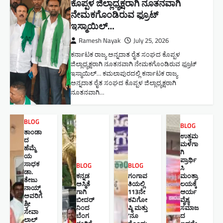
ಕೊಪ್ಪಳ ಜಿಲ್ಲಾಧ್ಯಕ್ಷರಾಗಿ ನೂತನವಾಗಿ
ನೇಮಕಗೊಂಡಿರುವ ಫ್ರೂಟ್
ಇಸ್ಮಾಯಿಲ್…
Ramesh Nayak
July 25, 2026
ಕರ್ನಾಟಕ ರಾಜ್ಯ ಅನ್ನದಾತ ರೈತ ಸಂಘದ ಕೊಪ್ಪಳ
ಜಿಲ್ಲಾಧ್ಯಕ್ಷರಾಗಿ ನೂತನವಾಗಿ ನೇಮಕಗೊಂಡಿರುವ ಫ್ರೂಟ್
ಇಸ್ಮಾಯಿಲ್… ಕಮಲಾಪುರದಲ್ಲಿ ಕರ್ನಾಟಕ ರಾಜ್ಯ
ಅನ್ನದಾತ ರೈತ ಸಂಘದ ಕೊಪ್ಪಳ ಜಿಲ್ಲಾಧ್ಯಕ್ಷರಾಗಿ
ನೂತನವಾಗಿ…
BLOG
BLOG
ತಾಂಡಾ
ಉತ್ತಮ
ದ
ಮಳೆಗಾ
ಹೆಮ್ಮೆ
ಗಿ
ಯ
ಪ್ರಾರ್ಥಿ
ಸಾಧಕ
BLOG
BLOG
ಸಿ
ಡಾ.
ಕನ್ನಡ
ಗಂಗಾವ
ಮಂತ್ರಾ
ತೇಜು
ಅಸ್ಮಿತೆ
ತಿಯಲ್ಲಿ
ಲಯಕ್ಕೆ
ನಾಯ್ಕ್
ಗಾಗಿ
113ನೇ
ಆರ್ಯ
ಅವರಿಗೆ
ಬೀದರ್
ಕವಿಗೋ
ವೈಶ್ಯ
ಶ್ರೀ
ನಿಂದ
ಷ್ಠಿ ಮತ್ತು
ಸಮಾಜ
ಸೇವಾ
ಬೆಂಗ
‘ನೂ
ದ
ಲಾಲ್