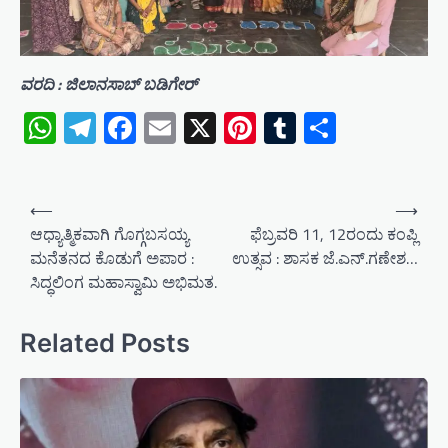
ವರದಿ : ಜಿಲಾನಸಾಬ್ ಬಡಿಗೇರ್
WhatsApp
Telegram
Facebook
Email
X
Pinterest
Tumblr
Share
P
⟵
⟶
o
ಆಧ್ಯಾತ್ಮಿಕವಾಗಿ ಗೊಗ್ಗಬಸಯ್ಯ
ಫೆಬ್ರವರಿ 11, 12ರಂದು ಕಂಪ್ಲಿ
ಮನೆತನದ ಕೊಡುಗೆ ಅಪಾರ :
ಉತ್ಸವ : ಶಾಸಕ ಜೆ.ಎನ್.ಗಣೇಶ…
s
ಸಿದ್ಧಲಿಂಗ ಮಹಾಸ್ವಾಮಿ ಅಭಿಮತ.
t
n
Related Posts
a
v
i