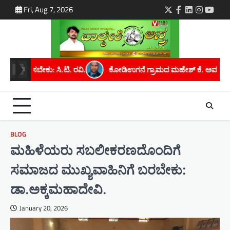
Skip
Fri, Aug 7, 2026
Twitter
Facebook
LinkedIn
Instagra
youtu
to
content
ಕೋಡಿಉಗನೆ ಗ್ರಾಮದ ಮಹೇಶ್ ಕೆ. ಅವರಿಗೆ ಮೈಸೂರು ವಿಶ್ವವಿದ್ಯಾನಿಲಯದಿಂದ ಪಿ
BLOG
ಮಹಿಳೆಯರು ಸಬಲೀಕರಣದೊಂದಿಗೆ
ಸಮಾಜದ ಮುಖ್ಯವಾಹಿನಿಗೆ ಬರಬೇಕು:
ಡಾ.ಅಕ್ಕಮಹಾದೇವಿ.
January 20, 2026