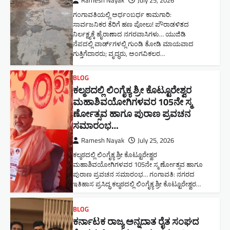
Ramesh Nayak
July 25, 2026
ಗಂಗಾವತಿಯಲ್ಲಿ ಅರ್ಧಂಬರ್ಧ ಕಾಮಗಾರಿ:
ಸಾರ್ವಜನಿಕರ ತೆರಿಗೆ ಹಣ ಪೋಲು! ಪೌರಾಡಳಿತದ
ನಿರ್ಲಕ್ಷ್ಯಕ್ಕೆ ಹೈರಾಣಾದ ನಗರವಾಸಿಗಳು​… ಯುಜಿಡಿ
ನೆಪದಲ್ಲಿ ವಾರ್ಡ್‌ಗಳಲ್ಲಿ ಗುಂಡಿ ತೋಡಿ ಮಾಯವಾದ
ಗುತ್ತಿಗೆದಾರರು; ವೃದ್ಧರು, ಅಂಗವಿಕಲರ…
BLOG
ಕಲ್ಮಠದಲ್ಲಿ ಲಿಂಗೈಕ್ಯ ಶ್ರೀ ಕೊಟ್ಟೂರೇಶ್ವರ
ಮಹಾಶಿವಯೋಗಿಗಳವರ 105ನೇ ಸ್ಮ
ರ್ಣೋತ್ಸವ ಹಾಗೂ ಪುರಾಣ ಪ್ರವಚನ
ಸಮಾರಂಭ​…
Ramesh Nayak
July 25, 2026
ಕಲ್ಮಠದಲ್ಲಿ ಲಿಂಗೈಕ್ಯ ಶ್ರೀ ಕೊಟ್ಟೂರೇಶ್ವರ
ಮಹಾಶಿವಯೋಗಿಗಳವರ 105ನೇ ಸ್ಮ ರ್ಣೋತ್ಸವ ಹಾಗೂ
ಪುರಾಣ ಪ್ರವಚನ ಸಮಾರಂಭ​… ಗಂಗಾವತಿ: ನಗರದ
ಇತಿಹಾಸ ಪ್ರಸಿದ್ಧ ಕಲ್ಮಠದಲ್ಲಿ ಲಿಂಗೈಕ್ಯ ಶ್ರೀ ಕೊಟ್ಟೂರೇಶ್ವರ…
BLOG
ಕರ್ನಾಟಕ ರಾಜ್ಯ ಅನ್ನದಾತ ರೈತ ಸಂಘದ