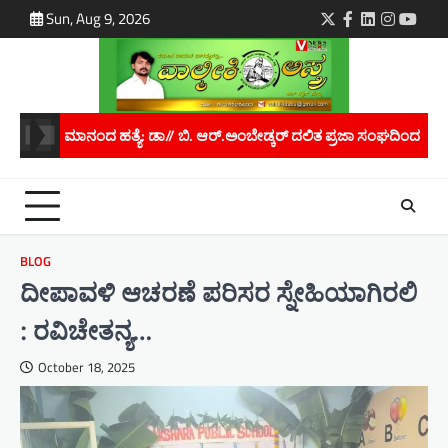
Skip
Sun, Aug 9, 2026
Twitter
Facebook
LinkedIn
Instagra
youtu
to
content
್.ಅಂಬೇಡ್ಕರ್ ದಲಿತ ಪ್ರಜಾ ಸಂಘದಿಂದ ರಾಜ್ಯಪಾಲರಿಗೆ ಮನವಿ..
ಮಾನವ ಕಳ್ಳ
BLOG
ದೀಪಾವಳಿ ಆಚರಣೆ ಪರಿಸರ ಸ್ನೇಹಿಯಾಗಿರಲಿ
: ರವಿಚೇತನ್ಯ…
October 18, 2025