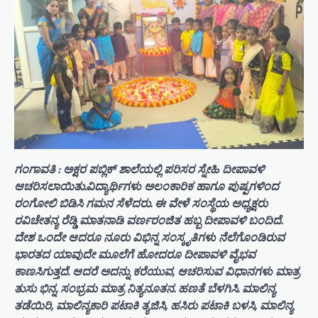
ಗಂಗಾವತಿ : ಅಕ್ಷರ ಪಬ್ಲಿಕ್ ಶಾಲೆಯಲ್ಲಿ ಪರಿಸರ ಸ್ನೇಹಿ ದೀಪಾವಳಿ
ಆಚರಿಸಲಾಯಿತು.ವಿದ್ಯಾರ್ಥಿಗಳು ಅಲಂಕಾರಿಕ ಹಾಗೂ ಪುಷ್ಪಗಳಿಂದ
ರಂಗೋಲಿ ಬಿಡಿಸಿ ಗಮನ ಸೆಳೆದರು. ಈ ವೇಳೆ ಸಂಸ್ಥೆಯ ಅಧ್ಯಕ್ಷರು
ರವಿಚೇತನ್ಯ ರೆಡ್ಡಿ ಮಾತನಾಡಿ ವರ್ಣರಂಜಿತ ಹಬ್ಬ ದೀಪಾವಳಿ ಬಂದಿದೆ.
ದೇಶ ಒಂದೇ ಆದರೂ ನೂರು ವಿಭಿನ್ನ ಸಂಸ್ಕೃತಿಗಳು ನೆಲೆಗೊಂಡಿರುವ
ಭಾರತದ ಯಾವುದೇ ಮೂಲೆಗೆ ಹೋದರೂ ದೀಪಾವಳಿ ವೈಭವ
ಕಾಣಸಿಗುತ್ತದೆ. ಆದರೆ ಅದನ್ನು ಕರೆಯುವ, ಆಚರಿಸುವ ವಿಧಾನಗಳು ಮಾತ್ರ
ತುಸು ಭಿನ್ನ. ಸಂಭ್ರಮ ಮಾತ್ರ ನಿತ್ಯನೂತನ. ಹಣತೆ ಬೆಳಗಿಸಿ. ಮಾಲಿನ್ಯ
ತಡೆಯಿರಿ, ಮಾಲಿನ್ಯಕಾರಿ ಪಟಾಕಿ ತ್ಯಜಿಸಿ, ಹಸಿರು ಪಟಾಕಿ ಬಳಸಿ, ಮಾಲಿನ್ಯ