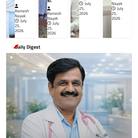
ತು.
July
Nayak
25,
July
Ramesh
Ramesh
2026
25,
Nayak
Nayak
2026
July
July
25,
25,
2026
2026
Daily Digest