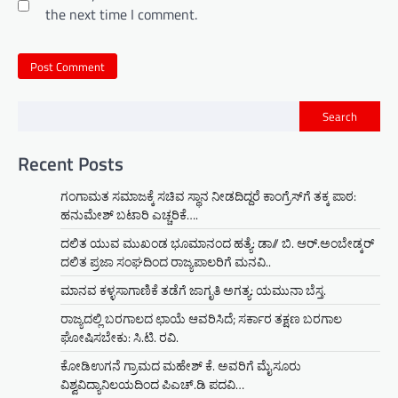
the next time I comment.
Search
Recent Posts
ಗಂಗಾಮತ ಸಮಾಜಕ್ಕೆ ಸಚಿವ ಸ್ಥಾನ ನೀಡದಿದ್ದರೆ ಕಾಂಗ್ರೆಸ್‌ಗೆ ತಕ್ಕ ಪಾಠ:
ಹನುಮೇಶ್ ಬಟಾರಿ ಎಚ್ಚರಿಕೆ….
ದಲಿತ ಯುವ ಮುಖಂಡ ಭೂಮಾನಂದ ಹತ್ಯೆ: ಡಾ// ಬಿ. ಆರ್.ಅಂಬೇಡ್ಕರ್
ದಲಿತ ಪ್ರಜಾ ಸಂಘದಿಂದ ರಾಜ್ಯಪಾಲರಿಗೆ ಮನವಿ..
ಮಾನವ ಕಳ್ಳಸಾಗಾಣಿಕೆ ತಡೆಗೆ ಜಾಗೃತಿ ಅಗತ್ಯ: ಯಮುನಾ ಬೆಸ್ತ.
ರಾಜ್ಯದಲ್ಲಿ ಬರಗಾಲದ ಛಾಯೆ ಆವರಿಸಿದೆ; ಸರ್ಕಾರ ತಕ್ಷಣ ಬರಗಾಲ
ಘೋಷಿಸಬೇಕು: ಸಿ.ಟಿ. ರವಿ.
ಕೋಡಿಉಗನೆ ಗ್ರಾಮದ ಮಹೇಶ್ ಕೆ. ಅವರಿಗೆ ಮೈಸೂರು
ವಿಶ್ವವಿದ್ಯಾನಿಲಯದಿಂದ ಪಿಎಚ್.ಡಿ ಪದವಿ…