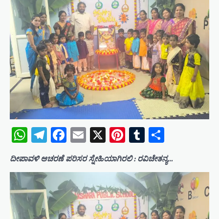
WhatsApp
Telegram
Facebook
Email
X
Pinterest
Tumblr
Share
ದೀಪಾವಳಿ ಆಚರಣೆ ಪರಿಸರ ಸ್ನೇಹಿಯಾಗಿರಲಿ : ರವಿಚೇತನ್ಯ…