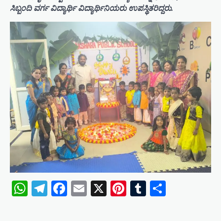
ಸಿಬ್ಬಂದಿ ವರ್ಗ ವಿದ್ಯಾರ್ಥಿ ವಿದ್ಯಾರ್ಥಿನಿಯರು ಉಪಸ್ಥಿತರಿದ್ದರು.
WhatsApp
Telegram
Facebook
Email
X
Pinterest
Tumblr
Share