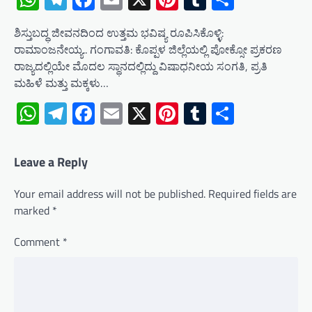
ಶಿಸ್ತುಬದ್ಧ ಜೀವನದಿಂದ ಉತ್ತಮ ಭವಿಷ್ಯ ರೂಪಿಸಿಕೊಳ್ಳಿ:
ರಾಮಾಂಜನೇಯ್ಯ.. ಗಂಗಾವತಿ: ಕೊಪ್ಪಳ ಜಿಲ್ಲೆಯಲ್ಲಿ ಪೋಕ್ಸೋ ಪ್ರಕರಣ
ರಾಜ್ಯದಲ್ಲಿಯೇ ಮೊದಲ ಸ್ಥಾನದಲ್ಲಿದ್ದು ವಿಷಾಧನೀಯ ಸಂಗತಿ, ಪ್ರತಿ
ಮಹಿಳೆ ಮತ್ತು ಮಕ್ಕಳು…
WhatsApp
Telegram
Facebook
Email
X
Pinterest
Tumblr
Share
Leave a Reply
Your email address will not be published.
Required fields are
marked
*
Comment
*