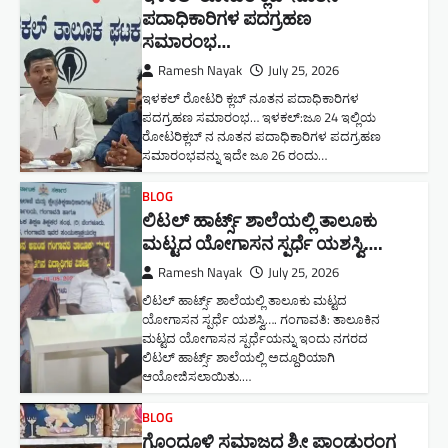
ಪದಾಧಿಕಾರಿಗಳ ಪದಗ್ರಹಣ
ಸಮಾರಂಭ…
Ramesh Nayak
July 25, 2026
ಇಳಕಲ್ ರೋಟರಿ ಕ್ಲಬ್ ನೂತನ‌ ಪದಾಧಿಕಾರಿಗಳ
ಪದಗ್ರಹಣ ಸಮಾರಂಭ… ಇಳಕಲ್:ಜೂ 24 ಇಲ್ಲಿಯ
ರೋಟರಿಕ್ಲಬ್ ನ ನೂತನ ಪದಾಧಿಕಾರಿಗಳ ಪದಗ್ರಹಣ
ಸಮಾರಂಭವನ್ನು ಇದೇ ಜೂ 26 ರಂದು…
BLOG
ಲಿಟಲ್ ಹಾರ್ಟ್ಸ್ ಶಾಲೆಯಲ್ಲಿ ತಾಲೂಕು
ಮಟ್ಟದ ಯೋಗಾಸನ ಸ್ಪರ್ಧೆ ಯಶಸ್ವಿ….
Ramesh Nayak
July 25, 2026
ಲಿಟಲ್ ಹಾರ್ಟ್ಸ್ ಶಾಲೆಯಲ್ಲಿ ತಾಲೂಕು ಮಟ್ಟದ
ಯೋಗಾಸನ ಸ್ಪರ್ಧೆ ಯಶಸ್ವಿ…. ಗಂಗಾವತಿ: ತಾಲೂಕಿನ
ಮಟ್ಟದ ಯೋಗಾಸನ ಸ್ಪರ್ಧೆಯನ್ನು ಇಂದು ನಗರದ
ಲಿಟಲ್ ಹಾರ್ಟ್ಸ್ ಶಾಲೆಯಲ್ಲಿ ಅದ್ದೂರಿಯಾಗಿ
ಆಯೋಜಿಸಲಾಯಿತು.…
BLOG
ಗೊಂದೂಳಿ ಸಮಾಜದ ಶ್ರೀ ಪಾಂಡುರಂಗ