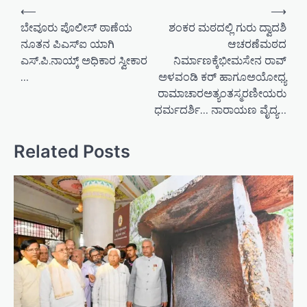
P
⟵
⟶
o
ಬೇವೂರು ಪೊಲೀಸ್ ಠಾಣೆಯ
ಶಂಕರ ಮಠದಲ್ಲಿ ಗುರು ದ್ವಾದಶಿ
ನೂತನ ಪಿಎಸ್ಐ ಯಾಗಿ
ಆಚರಣೆಮಠದ
s
ಎಸ್.ಪಿ.ನಾಯ್ಕ್ ಅಧಿಕಾರ ಸ್ವೀಕಾರ
ನಿರ್ಮಾಣಕ್ಕೆಭೀಮಸೇನ ರಾವ್
t
…
ಅಳವಂಡಿ ಕರ್ ಹಾಗೂಅಯೋಧ್ಯ
n
ರಾಮಾಚಾರಅತ್ಯಂತಸ್ಮರಣೀಯರು
a
ಧರ್ಮದರ್ಶಿ… ನಾರಾಯಣ ವೈದ್ಯ…
v
Related Posts
i
g
a
t
i
o
n