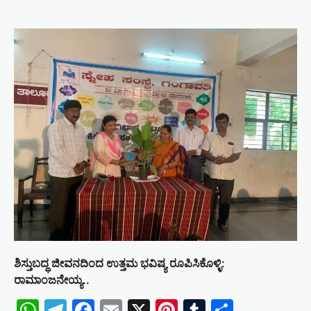
ಶಿಸ್ತುಬದ್ಧ ಜೀವನದಿಂದ ಉತ್ತಮ ಭವಿಷ್ಯ ರೂಪಿಸಿಕೊಳ್ಳಿ:
ರಾಮಾಂಜನೇಯ್ಯ..
WhatsApp
Telegram
Facebook
Email
X
Pinterest
Tumblr
Share