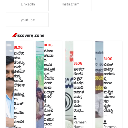
LinkedIn
Instagram
youtube
Discovery Zone
BLOG
BLOG
ಸವಿತಾ
ಮಲೇರಿ
ಚಲವಾ
ಯಾ,
BLOG
ದಿ
ಡೆಂಗ್ಯೂ
BLOG
ಅವರ
ಲಿಟಲ್
ಮತ್ತು
ಹುಟ್ಟುಹ
ಇಳಕಲ್
ಹಾರ್ಟ್ಸ್
ಚಿಕೂನ್
ಬ್ಬದ
ರೋಟ
ಶಾಲೆಯ
ಗುನ್ಯ
ಸವಿನೆನ
ರಿ ಕ್ಲಬ್
ಲ್ಲಿ
ಖಾಯಿ
ಪಿಗಾಗಿ
ನೂತನ‌
ತಾಲೂ
ಲೆಗಳನ್
ಶಾಲಾ
ಪದಾಧಿ
ಕು
ನು
ವಿದ್ಯಾರ್
ಕಾರಿಗಳ
ಮಟ್ಟದ
ತಡೆಗಟ್ಟ
ಥಿಗಳಿ
ಪದಗ್ರ
ಯೋಗಾ
ಲು
ಗೆ
ಹಣ
ಸನ
ಡಿಎಚ್‌
ಪೆನ್ನು,
ಸಮಾ
ಸ್ಪರ್ಧೆ
ಒ
ನೋಟ
ರಂಭ…
ಯಶಸ್ವಿ
ಅವರಿಂ
ಬುಕ್
….
ದ
ವಿತರಿಸ
ಸಲಹೆಗ
Ramesh
ಲಾಯಿ
ಳು….
Nayak
Ramesh