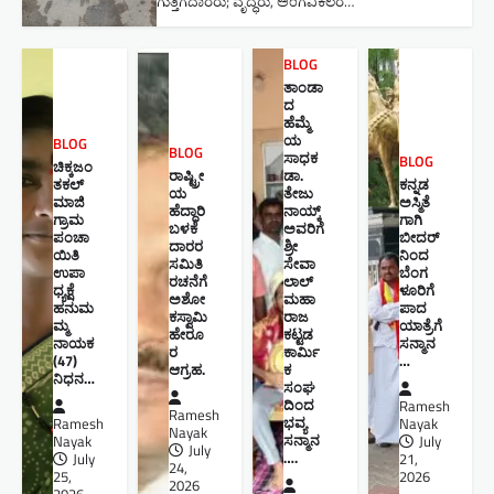
ಗುತ್ತಿಗೆದಾರರು; ವೃದ್ಧರು, ಅಂಗವಿಕಲರ…
BLOG
ತಾಂಡಾ
ದ
ಹೆಮ್ಮೆ
ಯ
BLOG
BLOG
ಸಾಧಕ
BLOG
ಚಿಕ್ಕಜಂ
ರಾಷ್ಟ್ರೀ
ಡಾ.
ತಕಲ್
ಕನ್ನಡ
ಯ
ತೇಜು
ಮಾಜಿ
ಅಸ್ಮಿತೆ
ಹೆದ್ದಾರಿ
ನಾಯ್ಕ್
ಗ್ರಾಮ
ಗಾಗಿ
ಬಳಕೆ
ಅವರಿಗೆ
ಪಂಚಾ
ಬೀದರ್
ದಾರರ
ಶ್ರೀ
ಯಿತಿ
ನಿಂದ
ಸಮಿತಿ
ಸೇವಾ
ಉಪಾ
ಬೆಂಗ
ರಚನೆಗೆ
ಲಾಲ್
ಧ್ಯಕ್ಷೆ
ಳೂರಿಗೆ
ಅಶೋ
ಮಹಾ
ಹನುಮ
ಪಾದ
ಕಸ್ವಾಮಿ
ರಾಜ
ಮ್ಮ
ಯಾತ್ರೆಗೆ
ಹೇರೂ
ಕಟ್ಟಡ
ನಾಯಕ
ಸನ್ಮಾನ
ರ
ಕಾರ್ಮಿ
(47)
…
ಆಗ್ರಹ.
ಕ
ನಿಧನ…
ಸಂಘ
ದಿಂದ
Ramesh
Ramesh
ಭವ್ಯ
Ramesh
Nayak
Nayak
ಸನ್ಮಾನ
Nayak
July
July
….
July
21,
24,
25,
2026
2026