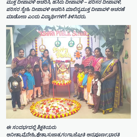
ಮುಕ್ತ ದೀಪಾವಳಿ ಆಚರಿಸಿ, ಹಸಿರು ದೀಪಾವಳಿ – ಪರಿಸರ ದೀಪಾವಳಿ,
ಪರಿಸರ ಸ್ನೇಹಿ ದೀಪಾವಳಿ ಆಚರಿಸಿ ಮಾಲಿನ್ಯಮುಕ್ತ ದೀಪಾವಳಿ ಆಚರಣೆ
ಮಾಡೋಣ ಎಂದು ವಿದ್ಯಾರ್ಥಿಗಳಿಗೆ ತಿಳಿಸಿದರು.
ಈ ಸಂದರ್ಭದಲ್ಲಿ ಶಿಕ್ಷಕಿಯರು
ಅನೀತಾ,ವೈದೇಹಿ,ಶ್ವೇತಾ,ಸುಜಾತ,ಗಂಗಾ,ಜ್ಯೋತಿ ಅನ್ನಪೂರ್ಣ,ಭಾರತಿ