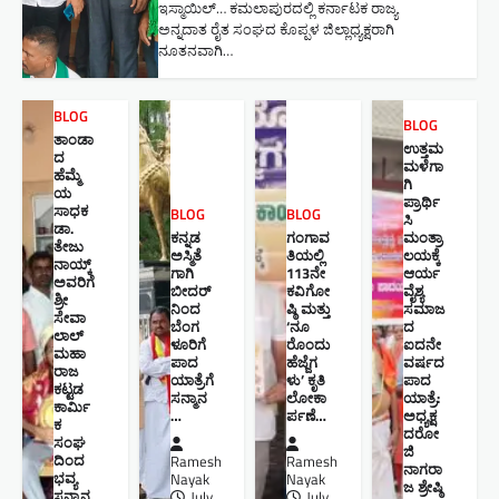
ಇಸ್ಮಾಯಿಲ್… ಕಮಲಾಪುರದಲ್ಲಿ ಕರ್ನಾಟಕ ರಾಜ್ಯ
ಅನ್ನದಾತ ರೈತ ಸಂಘದ ಕೊಪ್ಪಳ ಜಿಲ್ಲಾಧ್ಯಕ್ಷರಾಗಿ
ನೂತನವಾಗಿ…
BLOG
BLOG
ತಾಂಡಾ
ಉತ್ತಮ
ದ
ಮಳೆಗಾ
ಹೆಮ್ಮೆ
ಗಿ
ಯ
ಪ್ರಾರ್ಥಿ
ಸಾಧಕ
BLOG
BLOG
ಸಿ
ಡಾ.
ಕನ್ನಡ
ಗಂಗಾವ
ಮಂತ್ರಾ
ತೇಜು
ಅಸ್ಮಿತೆ
ತಿಯಲ್ಲಿ
ಲಯಕ್ಕೆ
ನಾಯ್ಕ್
ಗಾಗಿ
113ನೇ
ಆರ್ಯ
ಅವರಿಗೆ
ಬೀದರ್
ಕವಿಗೋ
ವೈಶ್ಯ
ಶ್ರೀ
ನಿಂದ
ಷ್ಠಿ ಮತ್ತು
ಸಮಾಜ
ಸೇವಾ
ಬೆಂಗ
‘ನೂ
ದ
ಲಾಲ್
ಳೂರಿಗೆ
ರೊಂದು
ಐದನೇ
ಮಹಾ
ಪಾದ
ಹೆಜ್ಜೆಗ
ವರ್ಷದ
ರಾಜ
ಯಾತ್ರೆಗೆ
ಳು’ ಕೃತಿ
ಪಾದ
ಕಟ್ಟಡ
ಸನ್ಮಾನ
ಲೋಕಾ
ಯಾತ್ರೆ:
ಕಾರ್ಮಿ
…
ರ್ಪಣೆ…
ಅಧ್ಯಕ್ಷ
ಕ
ದರೋ
ಸಂಘ
ಜಿ
ದಿಂದ
Ramesh
Ramesh
ನಾಗರಾ
ಭವ್ಯ
Nayak
Nayak
ಜ ಶ್ರೇಷ್ಠಿ ​
ಸನ್ಮಾನ
July
July