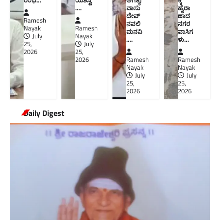
ರಂಭ…
ಯಶಸ್ವಿ
ಅಗತ್ಯ:
ಕ್ಕೆ
….
ವಾಸು
ಹೈರಾ
ದೇವ್
ಣಾದ
Ramesh
ನವಲಿ
ನಗರ
Nayak
Ramesh
ಮನವಿ​
ವಾಸಿಗ
July
Nayak
….
ಳು​…
25,
July
2026
25,
2026
Ramesh
Ramesh
Nayak
Nayak
July
July
25,
25,
2026
2026
Daily Digest