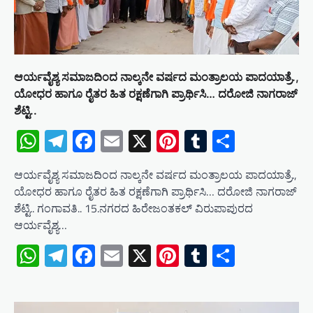
t
i
o
n
ಆರ್ಯವೈಶ್ಯ ಸಮಾಜದಿಂದ ನಾಲ್ಕನೇ ವರ್ಷದ ಮಂತ್ರಾಲಯ ಪಾದಯಾತ್ರೆ.,
ಯೋಧರ ಹಾಗೂ ರೈತರ ಹಿತ ರಕ್ಷಣೆಗಾಗಿ ಪ್ರಾರ್ಥಿಸಿ… ದರೋಜಿ ನಾಗರಾಜ್
ಶೆಟ್ಟಿ..
WhatsApp
Telegram
Facebook
Email
X
Pinterest
Tumblr
Share
ಆರ್ಯವೈಶ್ಯ ಸಮಾಜದಿಂದ ನಾಲ್ಕನೇ ವರ್ಷದ ಮಂತ್ರಾಲಯ ಪಾದಯಾತ್ರೆ.,
ಯೋಧರ ಹಾಗೂ ರೈತರ ಹಿತ ರಕ್ಷಣೆಗಾಗಿ ಪ್ರಾರ್ಥಿಸಿ… ದರೋಜಿ ನಾಗರಾಜ್
ಶೆಟ್ಟಿ.. ಗಂಗಾವತಿ.. 15.ನಗರದ ಹಿರೇಜಂತಕಲ್ ವಿರುಪಾಪುರದ
ಆರ್ಯವೈಶ್ಯ…
WhatsApp
Telegram
Facebook
Email
X
Pinterest
Tumblr
Share