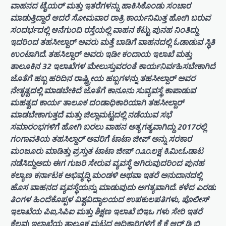
ವಾಹನದ ಟೈಯರ್ ಮತ್ತು ಇತರೆಗಳನ್ನು ಹಾಕಿಸಿಕೊಂಡು ಸಂಚಾರ
ಮಾಡುತ್ತಿದ್ದಾರೆ ಆದರೆ ಸೋಮವಾರ ರಾತ್ರಿ ಕಾರ್ಯನಿಮಿತ್ತ ಹೋಗಿ ಬರುವ
ಸಂದರ್ಭದಲ್ಲಿ ಆನೆಗುಂದಿ ರಸ್ತೆಯಲ್ಲಿ ವಾಹನ ಕೆಟ್ಟು ಪುನಹ ನಿಂತಿದ್ದು
ಇದರಿಂದ ತಹಸೀಲ್ದಾರ್ ಅವರು ಮತ್ತೆ ಬಾಡಿಗೆ ವಾಹನದಲ್ಲಿ ಓಡಾಡುವ ಸ್ಥಿತಿ
ಉಂಟಾಗಿದೆ. ತಹಸಿಲ್ದಾರ್ ಅವರು ಇಡೀ ಕಂದಾಯ ಇಲಾಖೆ ಮತ್ತು
ತಾಲೂಕಿನ 32 ಇಲಾಖೆಗಳ ಮೇಲುಸ್ತುವರಂತೆ ಕಾರ್ಯನಿರ್ವಹಿಸಬೇಕಾಗಿದೆ
ಜೊತೆಗೆ ಹಬ್ಬ ಹರಿದಿನ ರಾಷ್ಟ್ರೀಯ ಹಬ್ಬಗಳನ್ನು ತಹಸೀಲ್ದಾರ್ ಅವರ
ನೇತೃತ್ವದಲ್ಲಿ ಮಾಡಬೇಕಿದೆ ಜೊತೆಗೆ ಕಾನೂನು ಸುವ್ಯವಸ್ಥೆ ಕಾಪಾಡುವ
ಮಹತ್ವದ ಕಾರ್ಯ ತಾಲೂಕ ದಂಡಾಧಿಕಾರಿಯಾಗಿ ತಹಸೀಲ್ದಾರ್
ಮಾಡಬೇಕಾಗುತ್ತದೆ ಮತ್ತು ಜಿಲ್ಲಾಮಟ್ಟದಲ್ಲಿ ನಡೆಯುವ ಸಭೆ
ಸಮಾರಂಭಗಳಿಗೆ ಹೋಗಿ ಬರಲು ವಾಹನ ಅತ್ಯಗತ್ಯವಾಗಿದ್ದು 2017ರಲ್ಲಿ
ಗಂಗಾವತಿಯ ತಹಸಿಲ್ದಾರ್ ಅವರಿಗೆ ಟಾಟಾ ಜೀಪ್ ಅನ್ನು ಸರಕಾರ
ಮಂಜೂರು ಮಾಡಿತ್ತು ಪ್ರಸ್ತುತ ಟಾಟಾ ಜೀಪ್ ೧.೩೦.ಲಕ್ಷ ಕಿ.ಮೀ.ಓಡಾಟ
ನಡೆಸಿದ್ದುಅದು ಈಗ ಗುಜರಿ ಸೇರುವ ವ್ಯವಸ್ಥೆ ಆಗಿರುವುದರಿಂದ ಪುನಹ
ಕಲ್ಯಾಣ ಕರ್ನಾಟಕ ಅಭಿವೃದ್ಧಿ ಮಂಡಳಿ ಅಥವಾ ಇತರೆ ಅನುದಾನದಲ್ಲಿ
ಹೊಸ ವಾಹನದ ವ್ಯವಸ್ಥೆಯನ್ನು ಮಾಡುವುದು ಅಗತ್ಯವಾಗಿದೆ. ಕಳೆದ ಎರಡು
ತಿಂಗಳ ಹಿಂದೆಕೊಪ್ಪಳ ವಿಶ್ವವಿದ್ಯಾಲಯದ ಉಪಕುಲಪತಿಗಳು, ಪೊಲೀಸ್
ಇಲಾಖೆಯ ಪಿಐ,ಸಿಪಿಐ ಮತ್ತು ಶಿಕ್ಷಣ ಇಲಾಖೆ ಬಿಇಒ ಗಳು ಸೇರಿ ಇತರೆ
ಕೆಲವು ಇಲಾಖೆಯ ತಾಲೂಕ ಮಟ್ಟದ ಅಧಿಕಾರಿಗಳಿಗೆ ಕೆ ಕೆ ಆರ್ ಡಿ ಬಿ