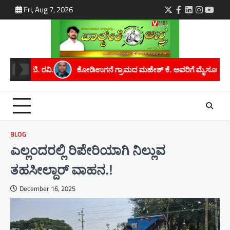
Skip
Fri, Aug 7, 2026
Twitter
Facebook
LinkedIn
Instagra
youtu
to
content
ನೆ ಗ್ರಾಮದ ಮಹೇಶ್ ಕೆ. ಅವರಿಗೆ ಮೈಸೂರು ವಿಶ್ವವಿದ್ಯಾನಿಲಯದಿಂದ ಪಿಎಚ್.ಡಿ ಪ
BLOG
ಎಲ್ಲಂದರಲ್ಲಿ ರಿಪೇರಿಯಾಗಿ ನಿಲ್ಲುವ
ತಹಸೀಲ್ದಾರ್ ವಾಹನ.!
December 16, 2025