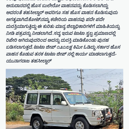
ಅನುದಾನದಲ್ಲಿ ಹೊಸ ಬುಲೇರೋ ವಾಹನವನ್ನು ಕೊಡಿಸಲಾಗಿದ್ದು
ಅದರಂತೆ ತಹಸೀಲ್ದಾರ್ ಅವರಿಗೂ ಸಹ ಹೊಸ ವಾಹನ ಕೊಡಿಸುವುದು
ಅಗತ್ಯವಾಗಿದೆ.ಕೋಟ್.ನಮ್ಮ ಕಚೇರಿಯ ವಾಹನವು ಪದೇ ಪದೇ
ದುರಸ್ತಿಯಾಗುತ್ತಿದ್ದು ಈ ಕುರಿತು ಮಾನ್ಯ ಜಿಲ್ಲಾಧಿಕಾರಿಗಳಿಗೆ ಮಾಹಿತಿಯನ್ನು
ನೀಡಿ ಪತ್ರವನ್ನು ನೀಡಲಾಗಿದೆ. ಸದ್ಯ ಇರುವ ಟಾಟಾ ಸ್ವಲ್ಪ ಪ್ರಮಾಣದಲ್ಲಿ
ರಿಪೇರಿ ಆಗಿರುವುದರಿಂದ ಅದನ್ನು ದುರಸ್ತಿ ಮಾಡಿಕೊಂಡು ಪುನಹ
ಬಡಿಸಲಾಗುತ್ತದೆ. ಟಾಟಾ ಜೀಪ್ ೧.೩೦.ಲಕ್ಷ ಕಿಮೀ ಓಡಿದ್ದು ಸರ್ಕಾರ ಹೊಸ
ವಾಹನ ಕೊಡುವ ತನಕ ಟಾಟಾ ಜೀಪ್ ನಲ್ಲಿ ಕಾರ್ಯ ಮಾಡಲಾಗುತ್ತದೆ.-
ಯು.ನಾಗರಾಜ ತಹಸೀಲ್ದಾರ್