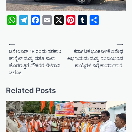
WhatsApp
Telegram
Facebook
Email
X
Pinterest
Tumblr
Share
P
⟵
⟶
o
ಡಿಸೇಂಬರ್ 18 ರಂದು ಸರಕಾರಿ
ಕರ್ನಾಟಕ ಭೂಕಬಳಿಕೆ ನಿಷೇಧ
ಹಾಸ್ಟೆಲ್ ಮತ್ತು ವಸತಿ ಶಾಲಾ
ಅಧಿನಿಯಮ ಮತ್ತು ಸಂಬಂಧಿಸಿದ
s
ಹೊರಗುತ್ತಿಗೆ ನೌಕರರ ಬೆಳಗಾವಿ
ಕಾಯ್ದೆಗಳ ಬಗ್ಗೆ ಕಾರ್ಯಾಗಾರ.
t
ಚಲೋ.
n
a
Related Posts
v
i
g
a