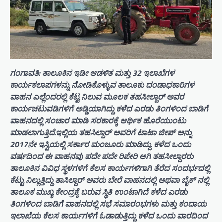
ಗಂಗಾವತಿ: ತಾಲೂಕಿನ ಇಡೀ ಆಡಳಿತ ಮತ್ತು 32 ಇಲಾಖೆಗಳ
ಕಾರ್ಯಕಲಾಪಗಳನ್ನು ನೋಡಿಕೊಳ್ಳುವ ತಾಲೂಕು ದಂಡಾಧಕಾರಿಗಳ
ವಾಹನ ಎಲ್ಲೆಂದರಲ್ಲಿ ಕೆಟ್ಟ ನಿಲುವ ಮೂಲಕ ತಹಸೀಲ್ದಾರ್ ಅವರ
ಕಾರ್ಯಚಟುವಡಿಗಳಿಗೆ ಅಡ್ಡಿಯಾಗಿದ್ದು ಕಳೆದ ಎರಡು ತಿಂಗಳಿಂದ ಬಾಡಿಗೆ
ವಾಹನದಲ್ಲಿ ಸಂಚಾರ ಮಾಡಿ ಸರಕಾರಕ್ಕೆ ಆರ್ಥಿಕ ಹೊರೆಯುಂಟು
ಮಾಡಲಾಗುತ್ತಿದೆ.ಇಲ್ಲಿಯ ತಹಸಿಲ್ದಾರ್ ಅವರಿಗೆ ಟಾಟಾ ಜೀಪ್ ಅನ್ನು
2017ನೇ ಇಸ್ವಿಯಲ್ಲಿ ಸರ್ಕಾರ ಮಂಜೂರು ಮಾಡಿದ್ದು. ಕಳೆದ ಒಂದು
ವರ್ಷದಿಂದ ಈ ವಾಹನವು ಪದೇ ಪದೇ ರಿಪೇರಿ ಆಗಿ ತಹಸೀಲ್ದಾರರು
ತಾಲೂಕಿನ ವಿವಿಧ ಸ್ಥಳಗಳಿಗೆ ಕೆಲಸ ಕಾರ್ಯಗಳಿಗಾಗಿ ತೆರೆದ ಸಂದರ್ಭದಲ್ಲಿ
ಕೆಟ್ಟು ನಿಲ್ಲುತ್ತಿದ್ದು ತಾಸಿಲ್ದಾರ್ ಅವರು ಬೇರೆ ವಾಹನದಲ್ಲಿ ಅಥವಾ ಬೈಕ್ ನಲ್ಲಿ
ತಾಲೂಕ ಮುಖ್ಯ ಕೇಂದ್ರಕ್ಕೆ ಬರುವ ಸ್ಥಿತಿ ಉಂಟಾಗಿದೆ ಕಳೆದ ಎರಡು
ತಿಂಗಳಿಂದ ಬಾಡಿಗೆ ವಾಹನದಲ್ಲಿ ಸಭೆ ಸಮಾರಂಭಗಳು ಮತ್ತು ಕಂದಾಯ
ಇಲಾಖೆಯ ಕೆಲಸ ಕಾರ್ಯಗಳಿಗೆ ಓಡಾಡುತ್ತಿದ್ದು ಕಳೆದ ಒಂದು ವಾರದಿಂದ