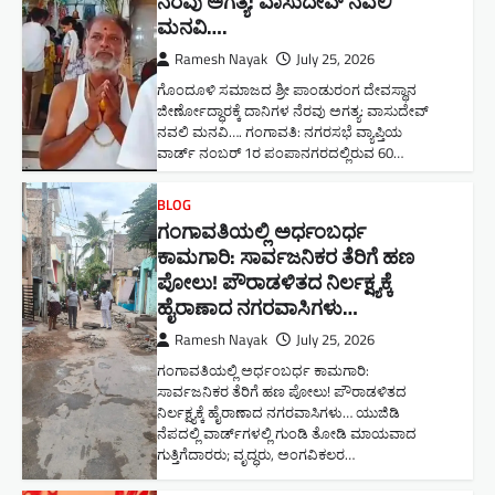
ನೆರವು ಅಗತ್ಯ: ವಾಸುದೇವ್ ನವಲಿ
ಮನವಿ​….
Ramesh Nayak
July 25, 2026
ಗೊಂದೂಳಿ ಸಮಾಜದ ಶ್ರೀ ಪಾಂಡುರಂಗ ದೇವಸ್ಥಾನ
ಜೀರ್ಣೋದ್ಧಾರಕ್ಕೆ ದಾನಿಗಳ ನೆರವು ಅಗತ್ಯ: ವಾಸುದೇವ್
ನವಲಿ ಮನವಿ​…. ಗಂಗಾವತಿ: ​ನಗರಸಭೆ ವ್ಯಾಪ್ತಿಯ
ವಾರ್ಡ್ ನಂಬರ್ 1ರ ಪಂಪಾನಗರದಲ್ಲಿರುವ 60…
BLOG
ಗಂಗಾವತಿಯಲ್ಲಿ ಅರ್ಧಂಬರ್ಧ
ಕಾಮಗಾರಿ: ಸಾರ್ವಜನಿಕರ ತೆರಿಗೆ ಹಣ
ಪೋಲು! ಪೌರಾಡಳಿತದ ನಿರ್ಲಕ್ಷ್ಯಕ್ಕೆ
ಹೈರಾಣಾದ ನಗರವಾಸಿಗಳು​…
Ramesh Nayak
July 25, 2026
ಗಂಗಾವತಿಯಲ್ಲಿ ಅರ್ಧಂಬರ್ಧ ಕಾಮಗಾರಿ:
ಸಾರ್ವಜನಿಕರ ತೆರಿಗೆ ಹಣ ಪೋಲು! ಪೌರಾಡಳಿತದ
ನಿರ್ಲಕ್ಷ್ಯಕ್ಕೆ ಹೈರಾಣಾದ ನಗರವಾಸಿಗಳು​… ಯುಜಿಡಿ
ನೆಪದಲ್ಲಿ ವಾರ್ಡ್‌ಗಳಲ್ಲಿ ಗುಂಡಿ ತೋಡಿ ಮಾಯವಾದ
ಗುತ್ತಿಗೆದಾರರು; ವೃದ್ಧರು, ಅಂಗವಿಕಲರ…