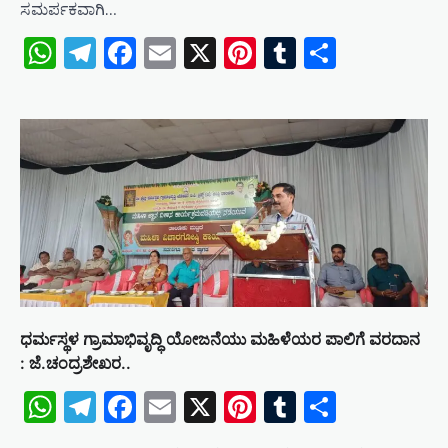
ಸಮರ್ಪಕವಾಗಿ…
WhatsApp
Telegram
Facebook
Email
X
Pinterest
Tumblr
Share
ಧರ್ಮಸ್ಥಳ ಗ್ರಾಮಾಭಿವೃದ್ಧಿ ಯೋಜನೆಯು ಮಹಿಳೆಯರ ಪಾಲಿಗೆ ವರದಾನ
: ಜೆ.ಚಂದ್ರಶೇಖರ..
WhatsApp
Telegram
Facebook
Email
X
Pinterest
Tumblr
Share