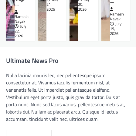
….
….
21,
20,
2026
2026
Ramesh
Ramesh
Nayak
Nayak
July
July
19,
22,
2026
2026
Ultimate News Pro
Nulla lacinia mauris leo, nec pellentesque ipsum
consectetur at. Vivamus iaculis fermentum nisl, at
venenatis felis. Ut imperdiet pellentesque eleifend.
Vestibulum eget porta justo, quis gravida tortor. Duis at
porta nunc. Nunc sed lacus varius, pellentesque metus at,
lobortis dui. Nullam ac placerat arcu. Quisque id lectus
accumsan, tincidunt velit nec, ultrices quam.