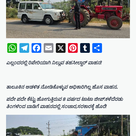
WhatsApp
Telegram
Facebook
Email
X
Pinterest
Tumblr
Share
ಎಲ್ಲಂದರಲ್ಲಿ ರಿಪೇರಿಯಾಗಿ ನಿಲ್ಲುವ ತಹಸೀಲ್ದಾರ್ ವಾಹನ!
ತಾಲೂಕಿನ ಆಡಳಿತ ನೋಡಿಕೊಳ್ಳುವ ಅಧಿಕಾರಿಗಿಲ್ಲ ಹೊಸ ವಾಹನ..
ಪದೇ ಪದೇ ಕೆಟ್ಟು ಹೋಗುತ್ತಿರುವ 8 ವರ್ಷದ ಟಾಟಾ ಜೀಪ್.ಕಳೆದೆರಡು
ತಿಂಗಳಿಂದ ಬಾಡಿಗೆ ವಾಹನದಲ್ಲಿ ಸಂಚಾರ,ಸರಕಾರಕ್ಕೆ ಹೊರೆ!