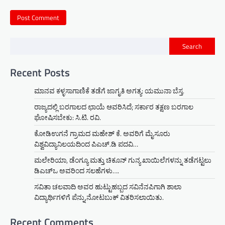
Search
Recent Posts
ಮಾನವ ಕಳ್ಳಸಾಗಾಣಿಕೆ ತಡೆಗೆ ಜಾಗೃತಿ ಅಗತ್ಯ: ಯಮುನಾ ಬೆಸ್ತ.
ರಾಜ್ಯದಲ್ಲಿ ಬರಗಾಲದ ಛಾಯೆ ಆವರಿಸಿದೆ; ಸರ್ಕಾರ ತಕ್ಷಣ ಬರಗಾಲ
ಘೋಷಿಸಬೇಕು: ಸಿ.ಟಿ. ರವಿ.
ಕೋಡಿಉಗನೆ ಗ್ರಾಮದ ಮಹೇಶ್ ಕೆ. ಅವರಿಗೆ ಮೈಸೂರು
ವಿಶ್ವವಿದ್ಯಾನಿಲಯದಿಂದ ಪಿಎಚ್.ಡಿ ಪದವಿ…
ಮಲೇರಿಯಾ, ಡೆಂಗ್ಯೂ ಮತ್ತು ಚಿಕೂನ್ ಗುನ್ಯ ಖಾಯಿಲೆಗಳನ್ನು ತಡೆಗಟ್ಟಲು
ಡಿಎಚ್‌ಒ ಅವರಿಂದ ಸಲಹೆಗಳು….
ಸವಿತಾ ಚಲವಾದಿ ಅವರ ಹುಟ್ಟುಹಬ್ಬದ ಸವಿನೆನಪಿಗಾಗಿ ಶಾಲಾ
ವಿದ್ಯಾರ್ಥಿಗಳಿಗೆ ಪೆನ್ನು,ನೋಟಬುಕ್ ವಿತರಿಸಲಾಯಿತು.
Recent Comments