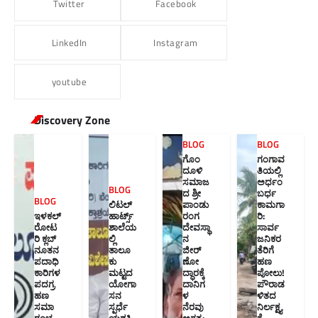
Twitter
Facebook
LinkedIn
Instagram
youtube
Discovery Zone
BLOG
BLOG
ಗೊಂ
ಗಂಗಾವ
ದೂಳಿ
ತಿಯಲ್ಲಿ
ಸಮಾಜ
ಅರ್ಧಂ
BLOG
ದ ಶ್ರೀ
ಬರ್ಧ
BLOG
ಲಿಟಲ್
ಪಾಂಡು
ಕಾಮಗಾ
ಇಳಕಲ್
ಹಾರ್ಟ್ಸ್
ರಂಗ
ರಿ:
ರೋಟ
ಶಾಲೆಯ
ದೇವಸ್ಥಾ
ಸಾರ್ವ
ರಿ ಕ್ಲಬ್
ಲ್ಲಿ
ನ
ಜನಿಕರ
ನೂತನ‌
ತಾಲೂ
ಜೀರ್
ತೆರಿಗೆ
ಪದಾಧಿ
ಕು
ಣೋ
ಹಣ
ಕಾರಿಗಳ
ಮಟ್ಟದ
ದ್ಧಾರಕ್ಕೆ
ಪೋಲು!
ಪದಗ್ರ
ಯೋಗಾ
ದಾನಿಗ
ಪೌರಾಡ
ಹಣ
ಸನ
ಳ
ಳಿತದ
ಸಮಾ
ಸ್ಪರ್ಧೆ
ನೆರವು
ನಿರ್ಲಕ್ಷ್ಯ