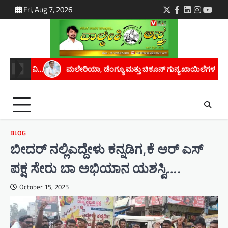
Skip
Fri, Aug 7, 2026
Twitter
Facebook
LinkedIn
Instagra
youtu
to
content
ಗ್ಯೂ ಮತ್ತು ಚಿಕೂನ್ ಗುನ್ಯ ಖಾಯಿಲೆಗಳನ್ನು ತಡೆಗಟ್ಟಲು ಡಿಎಚ್‌ಒ ಅವರಿಂದ ಸಲಹೆಗ
BLOG
ಬೀದರ್ ನಲ್ಲಿಎದ್ದೇಳು ಕನ್ನಡಿಗ,ಕೆ ಆರ್ ಎಸ್
ಪಕ್ಷ ಸೇರು ಬಾ ಅಭಿಯಾನ ಯಶಸ್ವಿ….
October 15, 2025