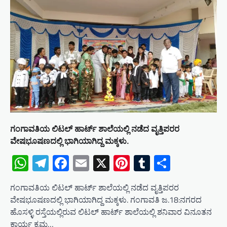
ಗಂಗಾವತಿಯ ಲಿಟಲ್ ಹಾರ್ಟ್ ಶಾಲೆಯಲ್ಲಿ ನಡೆದ ವೃತ್ತಿಪರರ
ವೇಷಭೂಷಣದಲ್ಲಿ ಭಾಗಿಯಾಗಿದ್ದ ಮಕ್ಕಳು.
WhatsApp
Telegram
Facebook
Email
X
Pinterest
Tumblr
Share
ಗಂಗಾವತಿಯ ಲಿಟಲ್ ಹಾರ್ಟ್ ಶಾಲೆಯಲ್ಲಿ ನಡೆದ ವೃತ್ತಿಪರರ
ವೇಷಭೂಷಣದಲ್ಲಿ ಭಾಗಿಯಾಗಿದ್ದ ಮಕ್ಕಳು. ಗಂಗಾವತಿ ಜ.18:ನಗರದ
ಹೊಸಳ್ಳಿ ರಸ್ತೆಯಲ್ಲಿರುವ ಲಿಟಲ್ ಹಾರ್ಟ್ ಶಾಲೆಯಲ್ಲಿ ಶನಿವಾರ ವಿನೂತನ
ಕಾರ್ಯ ಕ್ರಮ…