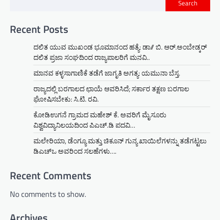
Search
Recent Posts
ದಲಿತ ಯುವ ಮುಖಂಡ ಭೂಮಾನಂದ ಹತ್ಯೆ: ಡಾ// ಬಿ. ಆರ್.ಅಂಬೇಡ್ಕರ್
ದಲಿತ ಪ್ರಜಾ ಸಂಘದಿಂದ ರಾಜ್ಯಪಾಲರಿಗೆ ಮನವಿ..
ಮಾನವ ಕಳ್ಳಸಾಗಾಣಿಕೆ ತಡೆಗೆ ಜಾಗೃತಿ ಅಗತ್ಯ: ಯಮುನಾ ಬೆಸ್ತ.
ರಾಜ್ಯದಲ್ಲಿ ಬರಗಾಲದ ಛಾಯೆ ಆವರಿಸಿದೆ; ಸರ್ಕಾರ ತಕ್ಷಣ ಬರಗಾಲ
ಘೋಷಿಸಬೇಕು: ಸಿ.ಟಿ. ರವಿ.
ಕೋಡಿಉಗನೆ ಗ್ರಾಮದ ಮಹೇಶ್ ಕೆ. ಅವರಿಗೆ ಮೈಸೂರು
ವಿಶ್ವವಿದ್ಯಾನಿಲಯದಿಂದ ಪಿಎಚ್.ಡಿ ಪದವಿ…
ಮಲೇರಿಯಾ, ಡೆಂಗ್ಯೂ ಮತ್ತು ಚಿಕೂನ್ ಗುನ್ಯ ಖಾಯಿಲೆಗಳನ್ನು ತಡೆಗಟ್ಟಲು
ಡಿಎಚ್‌ಒ ಅವರಿಂದ ಸಲಹೆಗಳು….
Recent Comments
No comments to show.
Archives