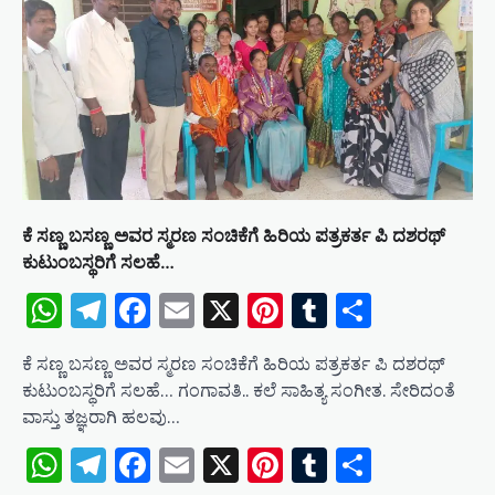
a
t
i
o
n
ಕೆ ಸಣ್ಣ ಬಸಣ್ಣ ಅವರ ಸ್ಮರಣ ಸಂಚಿಕೆಗೆ ಹಿರಿಯ ಪತ್ರಕರ್ತ ಪಿ ದಶರಥ್
ಕುಟುಂಬಸ್ಥರಿಗೆ ಸಲಹೆ…
WhatsApp
Telegram
Facebook
Email
X
Pinterest
Tumblr
Share
ಕೆ ಸಣ್ಣ ಬಸಣ್ಣ ಅವರ ಸ್ಮರಣ ಸಂಚಿಕೆಗೆ ಹಿರಿಯ ಪತ್ರಕರ್ತ ಪಿ ದಶರಥ್
ಕುಟುಂಬಸ್ಥರಿಗೆ ಸಲಹೆ… ಗಂಗಾವತಿ.. ಕಲೆ ಸಾಹಿತ್ಯ ಸಂಗೀತ. ಸೇರಿದಂತೆ
ವಾಸ್ತು ತಜ್ಞರಾಗಿ ಹಲವು…
WhatsApp
Telegram
Facebook
Email
X
Pinterest
Tumblr
Share