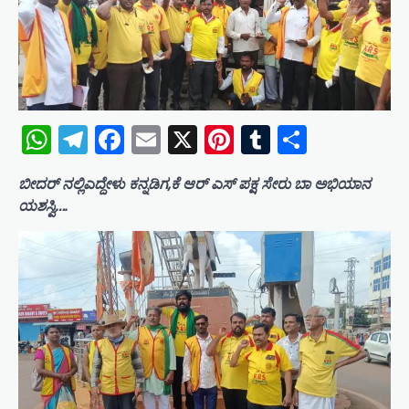
WhatsApp
Telegram
Facebook
Email
X
Pinterest
Tumblr
Share
ಬೀದರ್ ನಲ್ಲಿಎದ್ದೇಳು ಕನ್ನಡಿಗ,ಕೆ ಆರ್ ಎಸ್ ಪಕ್ಷ ಸೇರು ಬಾ ಅಭಿಯಾನ
ಯಶಸ್ವಿ….