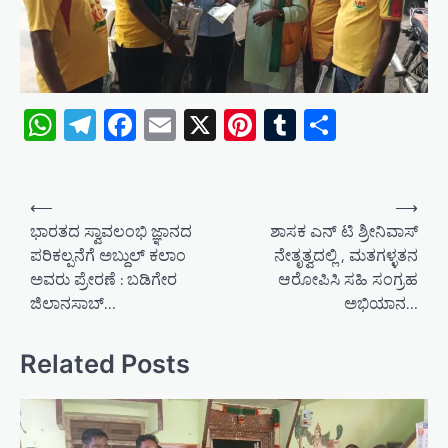
WhatsApp
Telegram
Facebook
Email
X
Pinterest
Tumblr
Share
P
⟵
⟶
o
ಭಾರತದ ಸ್ವಾವಲಂಭಿ ಜ್ಞಾನದ
ಶಾಸಕ ಎನ್ ಟಿ ಶ್ರೀನಿವಾಸ್
ಪರಿಕಲ್ಪನೆಗೆ ಅಬ್ದುಲ್ ಕಲಾಂ
ನೇತೃತ್ವದಲ್ಲಿ , ಮತಗಳ್ಳತನ
s
ಅವರು ಪ್ರೇರಣೆ : ಬಡಿಗೇರ
ಆರೋಪಿಸಿ ಸಹಿ ಸಂಗ್ರಹ
t
ಜಿಲಾನಸಾಬ್…
ಅಭಿಯಾನ…
n
a
Related Posts
v
i
g