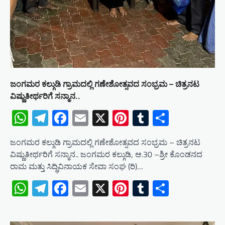
ಜಂಗಮರ ಕಲ್ಗುಡಿ ಗ್ರಾಮದಲ್ಲಿ ಗಣೇಶೋತ್ಸವದ ಸಂಭ್ರಮ – ಚಿತ್ರನಟ
ವಿಷ್ಣುತೀರ್ಥರಿಗೆ ಸನ್ಮಾನ..
WhatsApp
Telegram
Facebook
Email
X
Pinterest
Tumblr
Share
ಜಂಗಮರ ಕಲ್ಗುಡಿ ಗ್ರಾಮದಲ್ಲಿ ಗಣೇಶೋತ್ಸವದ ಸಂಭ್ರಮ – ಚಿತ್ರನಟ
ವಿಷ್ಣುತೀರ್ಥರಿಗೆ ಸನ್ಮಾನ.. ಜಂಗಮರ ಕಲ್ಗುಡಿ, ಆ.30 –ಶ್ರೀ ಕೊಂಡನದ
ರಾಮ ಮತ್ತು ಸಿದ್ಧಿವಿನಾಯಕ ಸೇವಾ ಸಂಘ (ರಿ)…
WhatsApp
Telegram
Facebook
Email
X
Pinterest
Tumblr
Share