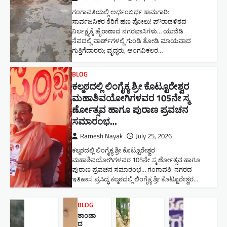
ಗಂಗಾವತಿಯಲ್ಲಿ ಅರ್ಧಂಬರ್ಧ ಕಾಮಗಾರಿ:
ಸಾರ್ವಜನಿಕರ ತೆರಿಗೆ ಹಣ ಪೋಲು! ಪೌರಾಡಳಿತದ
ನಿರ್ಲಕ್ಷ್ಯಕ್ಕೆ ಹೈರಾಣಾದ ನಗರವಾಸಿಗಳು​… ಯುಜಿಡಿ
ನೆಪದಲ್ಲಿ ವಾರ್ಡ್‌ಗಳಲ್ಲಿ ಗುಂಡಿ ತೋಡಿ ಮಾಯವಾದ
ಗುತ್ತಿಗೆದಾರರು; ವೃದ್ಧರು, ಅಂಗವಿಕಲರ…
BLOG
ಕಲ್ಮಠದಲ್ಲಿ ಲಿಂಗೈಕ್ಯ ಶ್ರೀ ಕೊಟ್ಟೂರೇಶ್ವರ
ಮಹಾಶಿವಯೋಗಿಗಳವರ 105ನೇ ಸ್ಮ
ರ್ಣೋತ್ಸವ ಹಾಗೂ ಪುರಾಣ ಪ್ರವಚನ
ಸಮಾರಂಭ​…
Ramesh Nayak
July 25, 2026
ಕಲ್ಮಠದಲ್ಲಿ ಲಿಂಗೈಕ್ಯ ಶ್ರೀ ಕೊಟ್ಟೂರೇಶ್ವರ
ಮಹಾಶಿವಯೋಗಿಗಳವರ 105ನೇ ಸ್ಮ ರ್ಣೋತ್ಸವ ಹಾಗೂ
ಪುರಾಣ ಪ್ರವಚನ ಸಮಾರಂಭ​… ಗಂಗಾವತಿ: ನಗರದ
ಇತಿಹಾಸ ಪ್ರಸಿದ್ಧ ಕಲ್ಮಠದಲ್ಲಿ ಲಿಂಗೈಕ್ಯ ಶ್ರೀ ಕೊಟ್ಟೂರೇಶ್ವರ…
BLOG
ತಾಂಡಾ
ದ