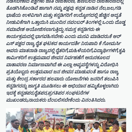
ನಡೆಸಬೇಕಾದ ಪಕ್ಷಗಳು ಜಾತಿ ರಾಜಕಾರಣ, ಹಣಬಲದ ರಾಜಕಾರಣದಲ್ಲಿ
ತೊಡಗಿಸಿಕೊಂಡಿವೆ ಹಾಗಾಗಿ ನಮ್ಮ ಪಕ್ಷವು ಕನ್ನಡ ನಾಡಿನ ನೆಲ,ಜಲ,ಗಡಿ
ಭಾಷೆಯ ಉಳಿವಿಗಾಗಿ ಮತ್ತು ಕನ್ನಡಿಗರಿಗೆ ಉದ್ಯೋಗದಲ್ಲಿ ಹೆಚ್ಚಿನ ಆದ್ಯತೆ
ನೀಡುವಿಕೆಗಾಗಿ ಒತ್ತಾಯಿಸಿ ಮುಂದಿನ ನವಂಬರ್ ತಿಂಗಳಲ್ಲಿ ಒಂದು ದೊಡ್ಡ
ಸಮಾವೇಶ ಆಯೋಜಿಸಲಾಗುತ್ತಿದ್ದು ಸಮಸ್ತ ಕನ್ನಡಿಗರು ಈ
ಕಾರ್ಯಕ್ರಮದಲ್ಲಿ ಭಾಗವಹಿಸಬೇಕು ಎಂದು ಮನವಿ ಮಾಡಿದರು.ಕೆ ಆರ್
ಎಸ್ ಪಕ್ಷದ ರಾಜ್ಯ ರೈತ ಘಟಕದ ಕಾರ್ಯದರ್ಶಿ ನಿರುಪಾದಿ ಕೆ ಗೋಮರ್ಸಿ
ಅವರು ಮಾತನಾಡಿ ರಾಜ್ಯದಲ್ಲಿ ರೈತರಿಗೆ,ಮಹಿಳೆಯರಿಗೆ,ವಿದ್ಯಾರ್ಥಿಗಳಿಗೆ,ಕೃಷಿ
ಕಾರ್ಮಿಕರಿಗೆ ಉತ್ತಮವಾದ ಜೀವನ ನಿರ್ವಹಣೆಗೆ ಅನುನಕೂಲದ
ವಾತಾವರಣ ನಿರ್ಮಾಣವಾಗಿದೆ ಈ ಎಲ್ಲಾ ಅವ್ಯವಸ್ಥೆಗಳನ್ನು ವಿರೋಧಿಸಿ
ಪ್ರತಿಯೊಬ್ಬರು ಉತ್ತಮವಾದ ಜನ ಜೀವನ ಮಾಡುವಂತೆ ಹಾಗೂ ರಾಜ್ಯ
ಮತ್ತು ಕೇಂದ್ರ ಸರ್ಕಾರದ ಹಲವಾರು ಯೋಜನೆಗಳು ಜನರಿಗೆ ತಲುಪಿಸಿ
ಕನ್ನಡಿಗರನ್ನು ಜಾಗೃತಿ ಮೂಡಿಸಲು ಈ ಅಭಿಯಾನ ಹಮ್ಮಿಕೊಳ್ಳಲಾಗಿದು
ಇದಕ್ಕೆ ಕನ್ನಡಪರ,ರೈತಪರ,ಪ್ರಗತಿಪರ ಸಂಘಟನೆಗಳ
ಮುಖಂಡರು,ನಾಯಕರು ಬೆಂಬಲಿಸಬೇಕೆಂದು ವಿನಂತಿಸಿದರು.