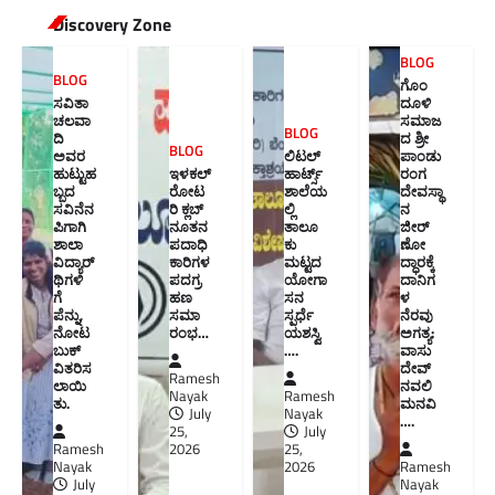
Discovery Zone
BLOG
BLOG
ಗೊಂ
ಸವಿತಾ
ದೂಳಿ
ಚಲವಾ
ಸಮಾಜ
BLOG
ದಿ
ದ ಶ್ರೀ
BLOG
ಅವರ
ಲಿಟಲ್
ಪಾಂಡು
ಹುಟ್ಟುಹ
ಇಳಕಲ್
ಹಾರ್ಟ್ಸ್
ರಂಗ
ಬ್ಬದ
ರೋಟ
ಶಾಲೆಯ
ದೇವಸ್ಥಾ
ಸವಿನೆನ
ರಿ ಕ್ಲಬ್
ಲ್ಲಿ
ನ
ಪಿಗಾಗಿ
ನೂತನ‌
ತಾಲೂ
ಜೀರ್
ಶಾಲಾ
ಪದಾಧಿ
ಕು
ಣೋ
ವಿದ್ಯಾರ್
ಕಾರಿಗಳ
ಮಟ್ಟದ
ದ್ಧಾರಕ್ಕೆ
ಥಿಗಳಿ
ಪದಗ್ರ
ಯೋಗಾ
ದಾನಿಗ
ಗೆ
ಹಣ
ಸನ
ಳ
ಪೆನ್ನು,
ಸಮಾ
ಸ್ಪರ್ಧೆ
ನೆರವು
ನೋಟ
ರಂಭ…
ಯಶಸ್ವಿ
ಅಗತ್ಯ:
ಬುಕ್
….
ವಾಸು
ವಿತರಿಸ
ದೇವ್
Ramesh
ಲಾಯಿ
ನವಲಿ
Nayak
Ramesh
ತು.
ಮನವಿ​
July
Nayak
….
25,
July
Ramesh
2026
25,
Nayak
2026
Ramesh
July
Nayak