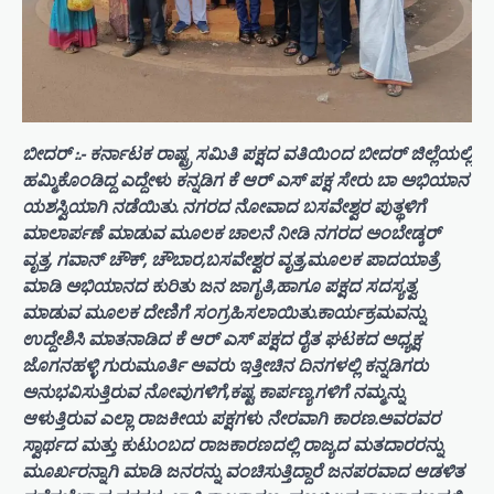
ಬೀದರ್ :.- ಕರ್ನಾಟಕ ರಾಷ್ಟ್ರ ಸಮಿತಿ ಪಕ್ಷದ ವತಿಯಿಂದ ಬೀದರ್ ಜಿಲ್ಲೆಯಲ್ಲಿ
ಹಮ್ಮಿಕೊಂಡಿದ್ದ ಎದ್ದೇಳು ಕನ್ನಡಿಗ ಕೆ ಆರ್ ಎಸ್ ಪಕ್ಷ ಸೇರು ಬಾ ಅಭಿಯಾನ
ಯಶಸ್ವಿಯಾಗಿ ನಡೆಯಿತು. ನಗರದ ನೋವಾದ ಬಸವೇಶ್ವರ ಪುತ್ಥಳಿಗೆ
ಮಾಲಾರ್ಪಣೆ ಮಾಡುವ ಮೂಲಕ ಚಾಲನೆ ನೀಡಿ ನಗರದ ಅಂಬೇಡ್ಕರ್
ವೃತ್ತ, ಗವಾನ್ ಚೌಕ್, ಚೌಬಾರ,ಬಸವೇಶ್ವರ ವೃತ್ತ,ಮೂಲಕ ಪಾದಯಾತ್ರೆ
ಮಾಡಿ ಅಭಿಯಾನದ ಕುರಿತು ಜನ ಜಾಗೃತಿ,ಹಾಗೂ ಪಕ್ಷದ ಸದಸ್ಯತ್ವ
ಮಾಡುವ ಮೂಲಕ ದೇಣಿಗೆ ಸಂಗ್ರಹಿಸಲಾಯಿತು.ಕಾರ್ಯಕ್ರಮವನ್ನು
ಉದ್ದೇಶಿಸಿ ಮಾತನಾಡಿದ ಕೆ ಆರ್ ಎಸ್ ಪಕ್ಷದ ರೈತ ಘಟಕದ ಅಧ್ಯಕ್ಷ
ಜೊಗನಹಳ್ಳಿ ಗುರುಮೂರ್ತಿ ಅವರು ಇತ್ತೀಚಿನ ದಿನಗಳಲ್ಲಿ ಕನ್ನಡಿಗರು
ಅನುಭವಿಸುತ್ತಿರುವ ನೋವುಗಳಿಗೆ,ಕಷ್ಟ ಕಾರ್ಪಣ್ಯಗಳಿಗೆ ನಮ್ಮನ್ನು
ಆಳುತ್ತಿರುವ ಎಲ್ಲಾ ರಾಜಕೀಯ ಪಕ್ಷಗಳು ನೇರವಾಗಿ ಕಾರಣ.ಅವರವರ
ಸ್ವಾರ್ಥದ ಮತ್ತು ಕುಟುಂಬದ ರಾಜಕಾರಣದಲ್ಲಿ ರಾಜ್ಯದ ಮತದಾರರನ್ನು
ಮೂರ್ಖರನ್ನಾಗಿ ಮಾಡಿ ಜನರನ್ನು ವಂಚಿಸುತ್ತಿದ್ದಾರೆ ಜನಪರವಾದ ಆಡಳಿತ