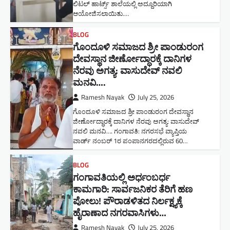
ಲಿಟಲ್ ಹಾರ್ಟ್ಸ್ ಶಾಲೆಯಲ್ಲಿ ಅದ್ದೂರಿಯಾಗಿ
ಆಯೋಜಿಸಲಾಯಿತು.…
BLOG
ಗೊಂದೂಳಿ ಸಮಾಜದ ಶ್ರೀ ಪಾಂಡುರಂಗ
ದೇವಸ್ಥಾನ ಜೀರ್ಣೋದ್ಧಾರಕ್ಕೆ ದಾನಿಗಳ
ನೆರವು ಅಗತ್ಯ: ವಾಸುದೇವ್ ನವಲಿ
ಮನವಿ​….
Ramesh Nayak
July 25, 2026
ಗೊಂದೂಳಿ ಸಮಾಜದ ಶ್ರೀ ಪಾಂಡುರಂಗ ದೇವಸ್ಥಾನ
ಜೀರ್ಣೋದ್ಧಾರಕ್ಕೆ ದಾನಿಗಳ ನೆರವು ಅಗತ್ಯ: ವಾಸುದೇವ್
ನವಲಿ ಮನವಿ​…. ಗಂಗಾವತಿ: ​ನಗರಸಭೆ ವ್ಯಾಪ್ತಿಯ
ವಾರ್ಡ್ ನಂಬರ್ 1ರ ಪಂಪಾನಗರದಲ್ಲಿರುವ 60…
BLOG
ಗಂಗಾವತಿಯಲ್ಲಿ ಅರ್ಧಂಬರ್ಧ
ಕಾಮಗಾರಿ: ಸಾರ್ವಜನಿಕರ ತೆರಿಗೆ ಹಣ
ಪೋಲು! ಪೌರಾಡಳಿತದ ನಿರ್ಲಕ್ಷ್ಯಕ್ಕೆ
ಹೈರಾಣಾದ ನಗರವಾಸಿಗಳು​…
Ramesh Nayak
July 25, 2026