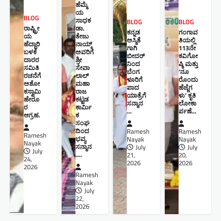
ಹೆಮ್ಮೆ
ಯ
BLOG
ಸಾಧಕ
BLOG
BLOG
ರಾಷ್ಟ್ರೀ
ಡಾ.
ಕನ್ನಡ
ಗಂಗಾವ
ಯ
ತೇಜು
ಅಸ್ಮಿತೆ
ತಿಯಲ್ಲಿ
ಹೆದ್ದಾರಿ
ನಾಯ್ಕ್
ಗಾಗಿ
113ನೇ
ಬಳಕೆ
ಅವರಿಗೆ
ಬೀದರ್
ಕವಿಗೋ
ದಾರರ
ಶ್ರೀ
ನಿಂದ
ಷ್ಠಿ ಮತ್ತು
ಸಮಿತಿ
ಸೇವಾ
ಬೆಂಗ
‘ನೂ
ರಚನೆಗೆ
ಲಾಲ್
ಳೂರಿಗೆ
ರೊಂದು
ಅಶೋ
ಮಹಾ
ಪಾದ
ಹೆಜ್ಜೆಗ
ಕಸ್ವಾಮಿ
ರಾಜ
ಯಾತ್ರೆಗೆ
ಳು’ ಕೃತಿ
ಹೇರೂ
ಕಟ್ಟಡ
ಸನ್ಮಾನ
ಲೋಕಾ
ರ
ಕಾರ್ಮಿ
…
ರ್ಪಣೆ…
ಆಗ್ರಹ.
ಕ
ಸಂಘ
ದಿಂದ
Ramesh
Ramesh
Ramesh
ಭವ್ಯ
Nayak
Nayak
Nayak
ಸನ್ಮಾನ
July
July
July
….
21,
20,
24,
2026
2026
2026
Ramesh
Nayak
July
22,
2026