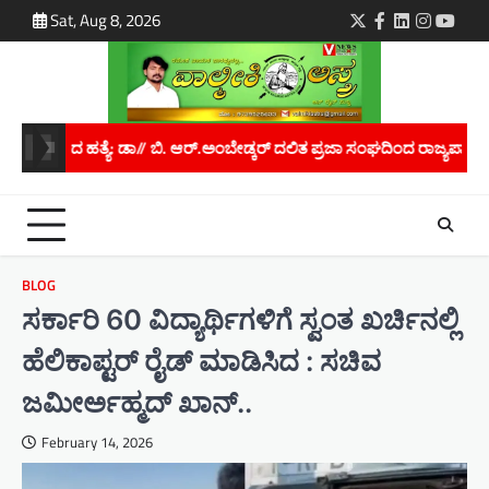
Skip
Sat, Aug 8, 2026
Twitter
Facebook
LinkedIn
Instagra
youtu
to
content
ಡ್ಕರ್ ದಲಿತ ಪ್ರಜಾ ಸಂಘದಿಂದ ರಾಜ್ಯಪಾಲರಿಗೆ ಮನವಿ..
ಮಾನವ ಕಳ್ಳಸಾಗಾಣಿಕ
BLOG
ಸರ್ಕಾರಿ 60 ವಿದ್ಯಾರ್ಥಿಗಳಿಗೆ ಸ್ವಂತ ಖರ್ಚಿನಲ್ಲಿ
ಹೆಲಿಕಾಪ್ಟರ್ ರೈಡ್ ಮಾಡಿಸಿದ : ಸಚಿವ
ಜಮೀರ್ಅಹ್ಮದ್ ಖಾನ್..
February 14, 2026