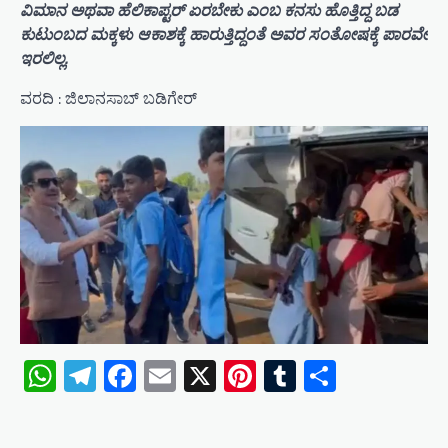
ವಿಮಾನ ಅಥವಾ ಹೆಲಿಕಾಪ್ಟರ್ ಏರಬೇಕು ಎಂಬ ಕನಸು ಹೊತ್ತಿದ್ದ ಬಡ
ಕುಟುಂಬದ ಮಕ್ಕಳು ಆಕಾಶಕ್ಕೆ ಹಾರುತ್ತಿದ್ದಂತೆ ಅವರ ಸಂತೋಷಕ್ಕೆ ಪಾರವೇ
ಇರಲಿಲ್ಲ.
ವರದಿ : ಜಿಲಾನಸಾಬ್ ಬಡಿಗೇರ್
WhatsApp
Telegram
Facebook
Email
X
Pinterest
Tumblr
Share