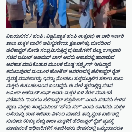
ವಿಜಯನಗರ / ಹಂಪಿ : ವಿಶ್ವವಿಖ್ಯಾತ ಹಂಪಿ ಉತ್ಸವವು ಈ ಬಾರಿ ಸರ್ಕಾರಿ
ಶಾಲಾ ಮಕ್ಕಳ ಪಾಲಿಗೆ ಅವಿಸ್ಮರಣೀಯ ಕ್ಷಣವಾಗಿತ್ತು. ದೂರದಿಂದ
ಹೆಲಿಕಾಪ್ಟರ್ ನೋಡಿ ಸಂಭ್ರಮಿಸುತ್ತಿದ್ದ ಪುಟಾಣಿಗಳಿಗೆ ಜಿಲ್ಲಾ ಉಸ್ತುವಾರಿ
ಸಚಿವ ಜಮೀರ್ ಅಹಮದ್ ಖಾನ್ ಅವರು ಆಕಾಶದಲ್ಲಿ ಹಾರಾಡುವ
ಅವಕಾಶ ಮಾಡಿಕೊಡುವ ಮೂಲಕ ದೊಡ್ಡ ‘ಸರ್ಪ್ರೈಸ್’ ನೀಡಿದ್ದಾರೆ.
ಕಮಲಾಪುರದ ಮಯೂರ ಹೋಟೆಲ್ ಆವರಣದಲ್ಲಿ ಹೆಲಿಕಾಪ್ಟರ್ ರೈಡ್
ವ್ಯವಸ್ಥೆ ಮಾಡಲಾಗಿತ್ತು. ಇದನ್ನು ನೋಡಲು ಸುತ್ತಮುತ್ತಲಿನ ಸರ್ಕಾರಿ ಶಾಲಾ
ಮಕ್ಕಳು ಕುತೂಹಲದಿಂದ ಬಂದಿದ್ದರು. ಈ ವೇಳೆ ಸ್ಥಳದಲ್ಲಿದ್ದ ಸಚಿವ
ಜಮೀರ್ ಅಹಮದ್ ಖಾನ್ ಅವರು ಮಕ್ಕಳ ಬಳಿ ತೆರಳಿ ಮಾತುಕತೆ
ನಡೆಸಿದರು. “ನಿಮಗೂ ಹೆಲಿಕಾಪ್ಟರ್ ಹತ್ತಬೇಕಾ?” ಎಂದು ಸಚಿವರು ಕೇಳಿದ
ತಕ್ಷಣ, ಮಕ್ಕಳು ಸಂಭ್ರಮದಿಂದ “ಹೌದು ಸರ್” ಎಂದು ಕೂಗಿದರು. ಮಕ್ಕಳ
ಆಸೆಯನ್ನು ಕಂಡ ಸಚಿವರು ವಿಳಂಬ ಮಾಡದೆ, ತಮ್ಮ ಸ್ವಂತ ಖರ್ಚಿನಲ್ಲಿ
ಸುಮಾರು 60ಕ್ಕೂ ಹೆಚ್ಚು ಶಾಲಾ ಮಕ್ಕಳಿಗೆ ಹೆಲಿಕಾಪ್ಟರ್ ರೈಡ್ ವ್ಯವಸ್ಥೆ
ಮಾಡುವಂತೆ ಅಧಿಕಾರಿಗಳಿಗೆ ಸೂಚಿಸಿದರು. ಜೀವನದಲ್ಲಿ ಒಮ್ಮೆಯಾದರೂ