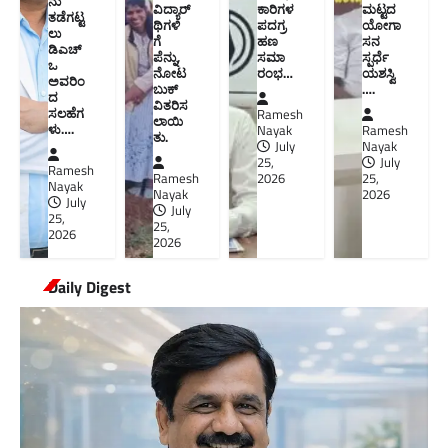
ನು
ವಿದ್ಯಾರ್
ಕಾರಿಗಳ
ಮಟ್ಟದ
ತಡೆಗಟ್ಟ
ಥಿಗಳಿ
ಪದಗ್ರ
ಯೋಗಾ
ಲು
ಗೆ
ಹಣ
ಸನ
ಡಿಎಚ್‌
ಪೆನ್ನು,
ಸಮಾ
ಸ್ಪರ್ಧೆ
ಒ
ನೋಟ
ರಂಭ…
ಯಶಸ್ವಿ
ಅವರಿಂ
ಬುಕ್
….
ದ
ವಿತರಿಸ
ಸಲಹೆಗ
Ramesh
ಲಾಯಿ
ಳು….
Nayak
Ramesh
ತು.
July
Nayak
25,
July
Ramesh
Ramesh
2026
25,
Nayak
Nayak
2026
July
July
25,
25,
2026
2026
Daily Digest