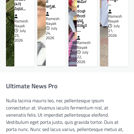
ರ
ಕಾರ್ಮಿ
(47)
…
ಆಗ್ರಹ.
ಕ
ನಿಧನ…
ಸಂಘ
ದಿಂದ
Ramesh
Ramesh
ಭವ್ಯ
Ramesh
Nayak
Nayak
ಸನ್ಮಾನ
Nayak
July
July
….
July
21,
24,
25,
2026
2026
2026
Ramesh
Nayak
July
22,
2026
Ultimate News Pro
Nulla lacinia mauris leo, nec pellentesque ipsum
consectetur at. Vivamus iaculis fermentum nisl, at
venenatis felis. Ut imperdiet pellentesque eleifend.
Vestibulum eget porta justo, quis gravida tortor. Duis at
porta nunc. Nunc sed lacus varius, pellentesque metus at,