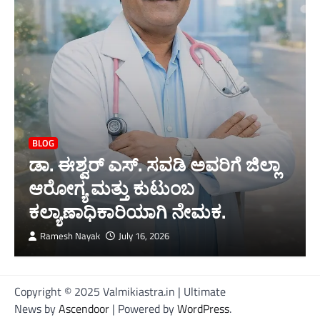
BLOG
ಡಾ. ಈಶ್ವರ್ ಎಸ್. ಸವಡಿ ಅವರಿಗೆ ಜಿಲ್ಲಾ
ಆರೋಗ್ಯ ಮತ್ತು ಕುಟುಂಬ
ಕಲ್ಯಾಣಾಧಿಕಾರಿಯಾಗಿ ನೇಮಕ.
Ramesh Nayak
July 16, 2026
Copyright © 2025 Valmikiastra.in | Ultimate
News by
Ascendoor
| Powered by
WordPress
.