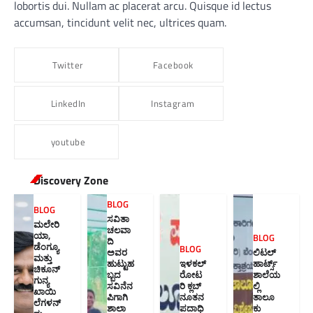
lobortis dui. Nullam ac placerat arcu. Quisque id lectus
accumsan, tincidunt velit nec, ultrices quam.
Twitter
Facebook
LinkedIn
Instagram
youtube
Discovery Zone
BLOG
BLOG
ಸವಿತಾ
ಮಲೇರಿ
ಚಲವಾ
ಯಾ,
BLOG
ದಿ
ಡೆಂಗ್ಯೂ
BLOG
ಅವರ
ಲಿಟಲ್
ಮತ್ತು
ಹುಟ್ಟುಹ
ಇಳಕಲ್
ಹಾರ್ಟ್ಸ್
ಚಿಕೂನ್
ಬ್ಬದ
ರೋಟ
ಶಾಲೆಯ
ಗುನ್ಯ
ಸವಿನೆನ
ರಿ ಕ್ಲಬ್
ಲ್ಲಿ
ಖಾಯಿ
ಪಿಗಾಗಿ
ನೂತನ‌
ತಾಲೂ
ಲೆಗಳನ್
ಶಾಲಾ
ಪದಾಧಿ
ಕು