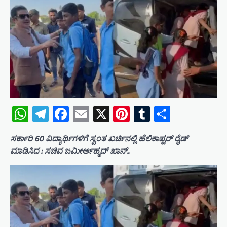
WhatsApp
Telegram
Facebook
Email
X
Pinterest
Tumblr
Share
ಸರ್ಕಾರಿ 60 ವಿದ್ಯಾರ್ಥಿಗಳಿಗೆ ಸ್ವಂತ ಖರ್ಚಿನಲ್ಲಿ ಹೆಲಿಕಾಪ್ಟರ್ ರೈಡ್
ಮಾಡಿಸಿದ : ಸಚಿವ ಜಮೀರ್ಅಹ್ಮದ್ ಖಾನ್..