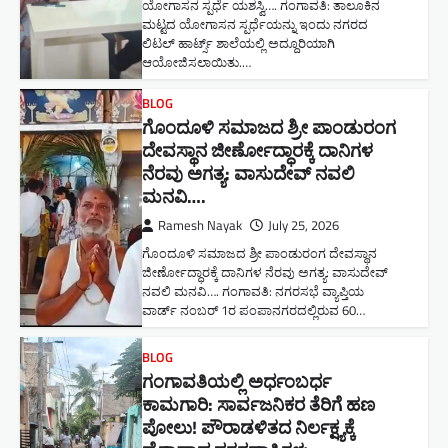
ಯೋಗಾಸನ ಸ್ಪರ್ಧೆ ಯಶಸ್ವಿ…. ಗಂಗಾವತಿ: ತಾಲೂಕಿನ
ಮಟ್ಟದ ಯೋಗಾಸನ ಸ್ಪರ್ಧೆಯನ್ನು ಇಂದು ನಗರದ
ಲಿಟಲ್ ಹಾರ್ಟ್ಸ್ ಶಾಲೆಯಲ್ಲಿ ಅದ್ದೂರಿಯಾಗಿ
ಆಯೋಜಿಸಲಾಯಿತು.…
BLOG
ಗೊಂದೂಳಿ ಸಮಾಜದ ಶ್ರೀ ಪಾಂಡುರಂಗ
ದೇವಸ್ಥಾನ ಜೀರ್ಣೋದ್ಧಾರಕ್ಕೆ ದಾನಿಗಳ
ನೆರವು ಅಗತ್ಯ: ವಾಸುದೇವ್ ನವಲಿ
ಮನವಿ​….
Ramesh Nayak
July 25, 2026
ಗೊಂದೂಳಿ ಸಮಾಜದ ಶ್ರೀ ಪಾಂಡುರಂಗ ದೇವಸ್ಥಾನ
ಜೀರ್ಣೋದ್ಧಾರಕ್ಕೆ ದಾನಿಗಳ ನೆರವು ಅಗತ್ಯ: ವಾಸುದೇವ್
ನವಲಿ ಮನವಿ​…. ಗಂಗಾವತಿ: ​ನಗರಸಭೆ ವ್ಯಾಪ್ತಿಯ
ವಾರ್ಡ್ ನಂಬರ್ 1ರ ಪಂಪಾನಗರದಲ್ಲಿರುವ 60…
BLOG
ಗಂಗಾವತಿಯಲ್ಲಿ ಅರ್ಧಂಬರ್ಧ
ಕಾಮಗಾರಿ: ಸಾರ್ವಜನಿಕರ ತೆರಿಗೆ ಹಣ
ಪೋಲು! ಪೌರಾಡಳಿತದ ನಿರ್ಲಕ್ಷ್ಯಕ್ಕೆ