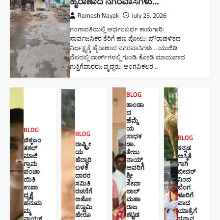
ಹೈರಾಣಾದ ನಗರವಾಸಿಗಳು​…
Ramesh Nayak
July 25, 2026
ಗಂಗಾವತಿಯಲ್ಲಿ ಅರ್ಧಂಬರ್ಧ ಕಾಮಗಾರಿ:
ಸಾರ್ವಜನಿಕರ ತೆರಿಗೆ ಹಣ ಪೋಲು! ಪೌರಾಡಳಿತದ
ನಿರ್ಲಕ್ಷ್ಯಕ್ಕೆ ಹೈರಾಣಾದ ನಗರವಾಸಿಗಳು​… ಯುಜಿಡಿ
ನೆಪದಲ್ಲಿ ವಾರ್ಡ್‌ಗಳಲ್ಲಿ ಗುಂಡಿ ತೋಡಿ ಮಾಯವಾದ
ಗುತ್ತಿಗೆದಾರರು; ವೃದ್ಧರು, ಅಂಗವಿಕಲರ…
BLOG
ತಾಂಡಾ
ದ
ಹೆಮ್ಮೆ
ಯ
BLOG
BLOG
ಸಾಧಕ
BLOG
ಚಿಕ್ಕಜಂ
ರಾಷ್ಟ್ರೀ
ಡಾ.
ತಕಲ್
ಕನ್ನಡ
ಯ
ತೇಜು
ಮಾಜಿ
ಅಸ್ಮಿತೆ
ಹೆದ್ದಾರಿ
ನಾಯ್ಕ್
ಗ್ರಾಮ
ಗಾಗಿ
ಬಳಕೆ
ಅವರಿಗೆ
ಪಂಚಾ
ಬೀದರ್
ದಾರರ
ಶ್ರೀ
ಯಿತಿ
ನಿಂದ
ಸಮಿತಿ
ಸೇವಾ
ಉಪಾ
ಬೆಂಗ
ರಚನೆಗೆ
ಲಾಲ್
ಧ್ಯಕ್ಷೆ
ಳೂರಿಗೆ
ಅಶೋ
ಮಹಾ
ಹನುಮ
ಪಾದ
ಕಸ್ವಾಮಿ
ರಾಜ
ಮ್ಮ
ಯಾತ್ರೆಗೆ
ಹೇರೂ
ಕಟ್ಟಡ
ನಾಯಕ
ಸನ್ಮಾನ