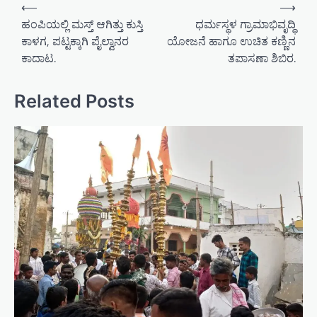
P
⟵
⟶
o
ಹಂಪಿಯಲ್ಲಿ ಮಸ್ತ್ ಆಗಿತ್ತು ಕುಸ್ತಿ
ಧರ್ಮಸ್ಥಳ ಗ್ರಾಮಾಭಿವೃದ್ಧಿ
ಕಾಳಗ, ಪಟ್ಟಕ್ಕಾಗಿ ಪೈಲ್ವಾನರ
ಯೋಜನೆ ಹಾಗೂ ಉಚಿತ ಕಣ್ಣಿನ
s
ಕಾದಾಟ.
ತಪಾಸಣಾ ಶಿಬಿರ.
t
n
Related Posts
a
v
i
g
a
t
i
o
n