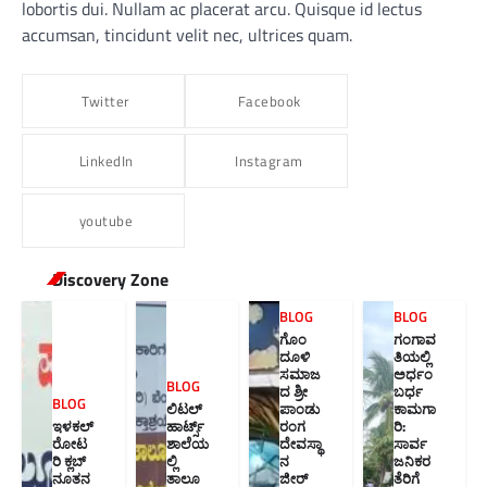
lobortis dui. Nullam ac placerat arcu. Quisque id lectus
accumsan, tincidunt velit nec, ultrices quam.
Twitter
Facebook
LinkedIn
Instagram
youtube
Discovery Zone
BLOG
BLOG
ಗೊಂ
ಗಂಗಾವ
ದೂಳಿ
ತಿಯಲ್ಲಿ
ಸಮಾಜ
ಅರ್ಧಂ
BLOG
ದ ಶ್ರೀ
ಬರ್ಧ
BLOG
ಲಿಟಲ್
ಪಾಂಡು
ಕಾಮಗಾ
ಇಳಕಲ್
ಹಾರ್ಟ್ಸ್
ರಂಗ
ರಿ:
ರೋಟ
ಶಾಲೆಯ
ದೇವಸ್ಥಾ
ಸಾರ್ವ
ರಿ ಕ್ಲಬ್
ಲ್ಲಿ
ನ
ಜನಿಕರ
ನೂತನ‌
ತಾಲೂ
ಜೀರ್
ತೆರಿಗೆ