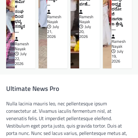
ಕಾರ್ಮಿ
…
ರ್ಪಣೆ…
ಅಧ್ಯಕ್ಷ
ಕ
ದರೋ
ಸಂಘ
ಜಿ
ದಿಂದ
Ramesh
Ramesh
ನಾಗರಾ
ಭವ್ಯ
Nayak
Nayak
ಜ ಶ್ರೇಷ್ಠಿ ​
ಸನ್ಮಾನ
July
July
….
….
21,
20,
2026
2026
Ramesh
Ramesh
Nayak
Nayak
July
July
19,
22,
2026
2026
Ultimate News Pro
Nulla lacinia mauris leo, nec pellentesque ipsum
consectetur at. Vivamus iaculis fermentum nisl, at
venenatis felis. Ut imperdiet pellentesque eleifend.
Vestibulum eget porta justo, quis gravida tortor. Duis at
porta nunc. Nunc sed lacus varius, pellentesque metus at,