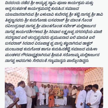
ದಿನದಂದು ನಡೆದ ಶ್ರೀ ಅಯ್ಯಪ್ಪ ಸ್ವಾಮಿ ಪೂಜಾ ಕಾರ್ಯಕ್ರಮ ಮತ್ತು
ಅನ್ನಸಂತರ್ಪಣೆ ಕಾರ್ಯಕ್ರಮದಲ್ಲಿ ಕುರುಹಿನ ಸಮಾಜದ
ಯಜಮಾನರಾಗಿರುವ ಶ್ರೀ ಏಳುಬಾವಿ ಕುಬೇರಪ್ಪ ಶ್ರೀ ತಟ್ಟಿ ನಾಗಪ್ಪ ಶ್ರೀ ಶಾವಿ
ತಿಪ್ಪಣ್ಣನವರು ಶ್ರೀ ಕುರುಗೋಡು ಬಸವರಾಜ್ ಶ್ರೀ ಮಾಂತ ಗೊಂಡ
ರವೀಂದ್ರನಾಥ ನಾಗಪ್ಪ ಶ್ರೀ ಮಾಂತಗೊಂಡ ಸರ್ವೇಶ್ ಮಲ್ಲಿಕಾರ್ಜುನ
ನಾಗಪ್ಪ ಕಾರ್ಯದರ್ಶಿಗಳಾದ ಶ್ರೀ ಸಿರಿವಾರ ಲಕ್ಷ್ಮಣಪ್ಪ ನಗರಸಭೆಯ ಮಾಜಿ
ಸದಸ್ಯರಾದ ಐಲಿ ಚಂದ್ರಪ್ಪನವರು ಪ್ರಮುಖರಾದ ಐಲಿ ಮಾರುತಿ ಐಲಿ
ಬಸವರಾಜ್ ಸಿರವಾರ ವಿರೂಪಾಕ್ಷ ಪ್ಪ ವಾಸ್ತು ತಜ್ಞರಾಗಿರುವ ಡಾಕ್ಟರ್
ಮಂಜುನಾಥ ಕುರುಗೋಡ ಹಾಗೂ ಕುರುಹಿನಶೆಟ್ಟಿ ಸಮಾಜದ ಮಹಿಳಾ
ಮಂಡಳದ ಗೌರವಾಧ್ಯಕ್ಷರಾಗಿರುವ ಶ್ರೀಮತಿ ಸರೋಜಮ್ಮ ಮಲ್ಲಿಕಾರ್ಜುನ
ನಾಗಪ್ಪ ಅವರುಗಳು ಸೇರಿದಂತೆ ಗಣ್ಯಮಾನ್ಯರು ಪಾಲ್ಗೊಂಡಿದ್ದರು
.