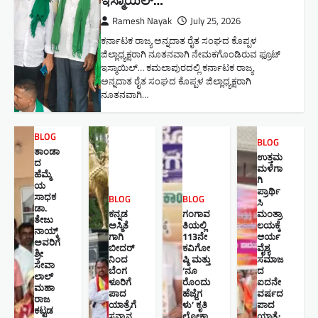
ಇಸ್ಮಾಯಿಲ್…
Ramesh Nayak
July 25, 2026
ಕರ್ನಾಟಕ ರಾಜ್ಯ ಅನ್ನದಾತ ರೈತ ಸಂಘದ ಕೊಪ್ಪಳ
ಜಿಲ್ಲಾಧ್ಯಕ್ಷರಾಗಿ ನೂತನವಾಗಿ ನೇಮಕಗೊಂಡಿರುವ ಫ್ರೂಟ್
ಇಸ್ಮಾಯಿಲ್… ಕಮಲಾಪುರದಲ್ಲಿ ಕರ್ನಾಟಕ ರಾಜ್ಯ
ಅನ್ನದಾತ ರೈತ ಸಂಘದ ಕೊಪ್ಪಳ ಜಿಲ್ಲಾಧ್ಯಕ್ಷರಾಗಿ
ನೂತನವಾಗಿ…
BLOG
BLOG
ತಾಂಡಾ
ಉತ್ತಮ
ದ
ಮಳೆಗಾ
ಹೆಮ್ಮೆ
ಗಿ
ಯ
ಪ್ರಾರ್ಥಿ
ಸಾಧಕ
BLOG
BLOG
ಸಿ
ಡಾ.
ಕನ್ನಡ
ಗಂಗಾವ
ಮಂತ್ರಾ
ತೇಜು
ಅಸ್ಮಿತೆ
ತಿಯಲ್ಲಿ
ಲಯಕ್ಕೆ
ನಾಯ್ಕ್
ಗಾಗಿ
113ನೇ
ಆರ್ಯ
ಅವರಿಗೆ
ಬೀದರ್
ಕವಿಗೋ
ವೈಶ್ಯ
ಶ್ರೀ
ನಿಂದ
ಷ್ಠಿ ಮತ್ತು
ಸಮಾಜ
ಸೇವಾ
ಬೆಂಗ
‘ನೂ
ದ
ಲಾಲ್
ಳೂರಿಗೆ
ರೊಂದು
ಐದನೇ
ಮಹಾ
ಪಾದ
ಹೆಜ್ಜೆಗ
ವರ್ಷದ
ರಾಜ
ಯಾತ್ರೆಗೆ
ಳು’ ಕೃತಿ
ಪಾದ
ಕಟ್ಟಡ
ಸನ್ಮಾನ
ಲೋಕಾ
ಯಾತ್ರೆ: