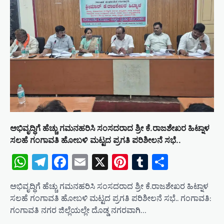
t
i
o
n
ಅಭಿವೃದ್ಧಿಗೆ ಹೆಚ್ಚು ಗಮನಹರಿಸಿ ಸಂಸದರಾದ ಶ್ರೀ ಕೆ.ರಾಜಶೇಖರ ಹಿಟ್ನಾಳ
ಸಲಹೆ ಗಂಗಾವತಿ ಹೋಬಳಿ ಮಟ್ಟದ ಪ್ರಗತಿ ಪರಿಶೀಲನೆ ಸಭೆ..
WhatsApp
Telegram
Facebook
Email
X
Pinterest
Tumblr
Share
ಅಭಿವೃದ್ಧಿಗೆ ಹೆಚ್ಚು ಗಮನಹರಿಸಿ ಸಂಸದರಾದ ಶ್ರೀ ಕೆ.ರಾಜಶೇಖರ ಹಿಟ್ನಾಳ
ಸಲಹೆ ಗಂಗಾವತಿ ಹೋಬಳಿ ಮಟ್ಟದ ಪ್ರಗತಿ ಪರಿಶೀಲನೆ ಸಭೆ.. ಗಂಗಾವತಿ:
ಗಂಗಾವತಿ ನಗರ ಜಿಲ್ಲೆಯಲ್ಲೇ ದೊಡ್ಡ ನಗರವಾಗಿ…