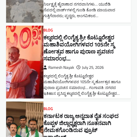
ನಿರ್ಲಕ್ಷ್ಯಕ್ಕೆ ಹೈರಾಣಾದ ನಗರವಾಸಿಗಳು​… ಯುಜಿಡಿ
ನೆಪದಲ್ಲಿ ವಾರ್ಡ್‌ಗಳಲ್ಲಿ ಗುಂಡಿ ತೋಡಿ ಮಾಯವಾದ
ಗುತ್ತಿಗೆದಾರರು; ವೃದ್ಧರು, ಅಂಗವಿಕಲರ…
BLOG
ಕಲ್ಮಠದಲ್ಲಿ ಲಿಂಗೈಕ್ಯ ಶ್ರೀ ಕೊಟ್ಟೂರೇಶ್ವರ
ಮಹಾಶಿವಯೋಗಿಗಳವರ 105ನೇ ಸ್ಮ
ರ್ಣೋತ್ಸವ ಹಾಗೂ ಪುರಾಣ ಪ್ರವಚನ
ಸಮಾರಂಭ​…
Ramesh Nayak
July 25, 2026
ಕಲ್ಮಠದಲ್ಲಿ ಲಿಂಗೈಕ್ಯ ಶ್ರೀ ಕೊಟ್ಟೂರೇಶ್ವರ
ಮಹಾಶಿವಯೋಗಿಗಳವರ 105ನೇ ಸ್ಮ ರ್ಣೋತ್ಸವ ಹಾಗೂ
ಪುರಾಣ ಪ್ರವಚನ ಸಮಾರಂಭ​… ಗಂಗಾವತಿ: ನಗರದ
ಇತಿಹಾಸ ಪ್ರಸಿದ್ಧ ಕಲ್ಮಠದಲ್ಲಿ ಲಿಂಗೈಕ್ಯ ಶ್ರೀ ಕೊಟ್ಟೂರೇಶ್ವರ…
BLOG
ಕರ್ನಾಟಕ ರಾಜ್ಯ ಅನ್ನದಾತ ರೈತ ಸಂಘದ
ಕೊಪ್ಪಳ ಜಿಲ್ಲಾಧ್ಯಕ್ಷರಾಗಿ ನೂತನವಾಗಿ
ನೇಮಕಗೊಂಡಿರುವ ಫ್ರೂಟ್