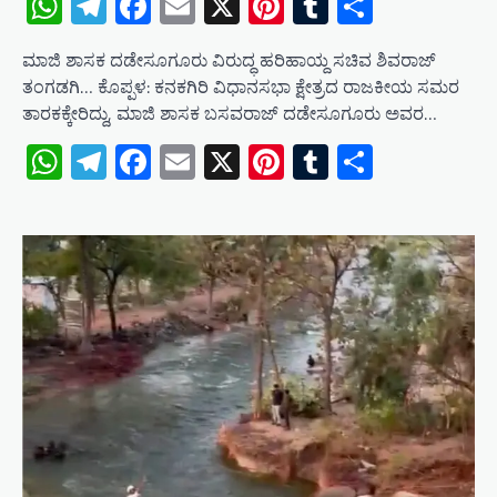
WhatsApp
Telegram
Facebook
Email
X
Pinterest
Tumblr
Share
​ಮಾಜಿ ಶಾಸಕ ದಡೇಸೂಗೂರು ವಿರುದ್ಧ ಹರಿಹಾಯ್ದ ಸಚಿವ ಶಿವರಾಜ್
ತಂಗಡಗಿ​… ಕೊಪ್ಪಳ: ಕನಕಗಿರಿ ವಿಧಾನಸಭಾ ಕ್ಷೇತ್ರದ ರಾಜಕೀಯ ಸಮರ
ತಾರಕಕ್ಕೇರಿದ್ದು, ಮಾಜಿ ಶಾಸಕ ಬಸವರಾಜ್ ದಡೇಸೂಗೂರು ಅವರ…
WhatsApp
Telegram
Facebook
Email
X
Pinterest
Tumblr
Share