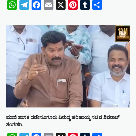
WhatsApp
Telegram
Facebook
Email
X
Pinterest
Tumblr
Share
ಮಾಜಿ ಶಾಸಕ ದಡೇಸೂಗೂರು ವಿರುದ್ಧ ಹರಿಹಾಯ್ದ ಸಚಿವ ಶಿವರಾಜ್
ತಂಗಡಗಿ​…