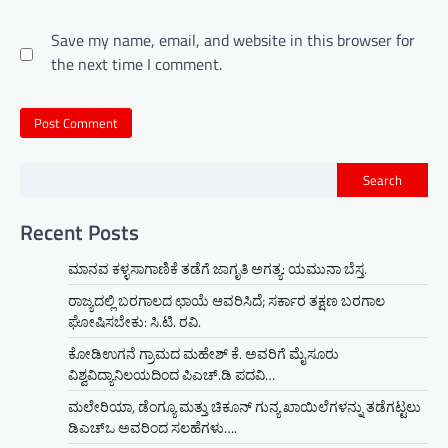
Save my name, email, and website in this browser for
the next time I comment.
Search
Recent Posts
ಮಾನವ ಕಳ್ಳಸಾಗಾಣಿಕೆ ತಡೆಗೆ ಜಾಗೃತಿ ಅಗತ್ಯ: ಯಮುನಾ ಬೆಸ್ತ.
ರಾಜ್ಯದಲ್ಲಿ ಬರಗಾಲದ ಛಾಯೆ ಆವರಿಸಿದೆ; ಸರ್ಕಾರ ತಕ್ಷಣ ಬರಗಾಲ
ಘೋಷಿಸಬೇಕು: ಸಿ.ಟಿ. ರವಿ.
ಕೋಡಿಉಗನೆ ಗ್ರಾಮದ ಮಹೇಶ್ ಕೆ. ಅವರಿಗೆ ಮೈಸೂರು
ವಿಶ್ವವಿದ್ಯಾನಿಲಯದಿಂದ ಪಿಎಚ್.ಡಿ ಪದವಿ…
ಮಲೇರಿಯಾ, ಡೆಂಗ್ಯೂ ಮತ್ತು ಚಿಕೂನ್ ಗುನ್ಯ ಖಾಯಿಲೆಗಳನ್ನು ತಡೆಗಟ್ಟಲು
ಡಿಎಚ್‌ಒ ಅವರಿಂದ ಸಲಹೆಗಳು….