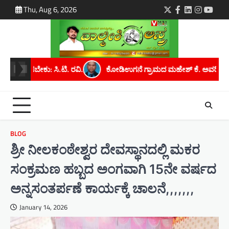
Skip
Thu, Aug 6, 2026
Twitter
Facebook
LinkedIn
Instagra
youtu
to
content
ಡಿಉಗನೆ ಗ್ರಾಮದ ಮಹೇಶ್ ಕೆ. ಅವರಿಗೆ ಮೈಸೂರು ವಿಶ್ವವಿದ್ಯಾನಿಲಯದಿಂದ ಪಿಎಚ್.
BLOG
ಶ್ರೀ ನೀಲಕಂಠೇಶ್ವರ ದೇವಸ್ಥಾನದಲ್ಲಿ ಮಕರ
ಸಂಕ್ರಮಣ ಹಬ್ಬದ ಅಂಗವಾಗಿ 15ನೇ ವರ್ಷದ
ಅನ್ನಸಂತರ್ಪಣೆ ಕಾರ್ಯಕ್ಕೆ ಚಾಲನೆ,,,,,,,
January 14, 2026