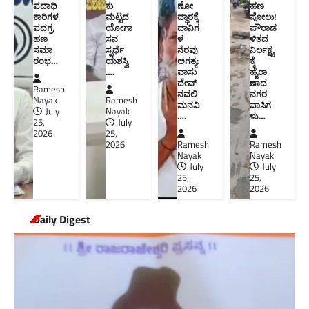
ಪದಾಧಿ
ಕು
ಣೋ
ಹಣ
ಕಾರಿಗಳ
ಮಟ್ಟದ
ದ್ಧಾರಕ್ಕೆ
ಪೋಲು!
ಪದಗ್ರ
ಯೋಗಾ
ದಾನಿಗ
ಪೌರಾಡ
ಹಣ
ಸನ
ಳ
ಳಿತದ
ಸಮಾ
ಸ್ಪರ್ಧೆ
ನೆರವು
ನಿರ್ಲಕ್ಷ್ಯ
ರಂಭ…
ಯಶಸ್ವಿ
ಅಗತ್ಯ:
ಕ್ಕೆ
….
ವಾಸು
ಹೈರಾ
ದೇವ್
ಣಾದ
Ramesh
ನವಲಿ
ನಗರ
Nayak
Ramesh
ಮನವಿ​
ವಾಸಿಗ
July
Nayak
….
ಳು​…
25,
July
2026
25,
2026
Ramesh
Ramesh
Nayak
Nayak
July
July
25,
25,
2026
2026
Daily Digest