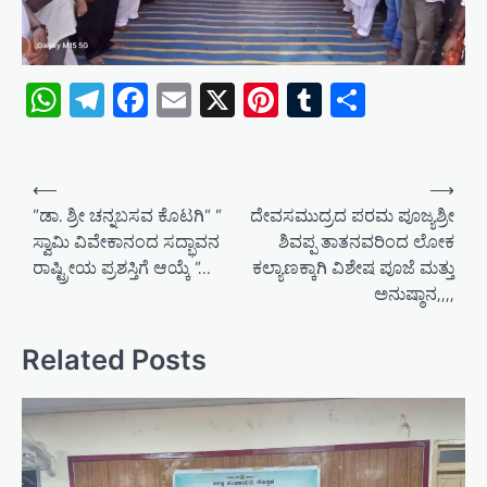
WhatsApp
Telegram
Facebook
Email
X
Pinterest
Tumblr
Share
P
⟵
⟶
o
”ಡಾ. ಶ್ರೀ ಚನ್ನಬಸವ ಕೊಟಗಿ” ”
ದೇವಸಮುದ್ರದ ಪರಮ ಪೂಜ್ಯಶ್ರೀ
ಸ್ವಾಮಿ ವಿವೇಕಾನಂದ ಸದ್ಭಾವನ
ಶಿವಪ್ಪ ತಾತನವರಿಂದ ಲೋಕ
s
ರಾಷ್ಟ್ರೀಯ ಪ್ರಶಸ್ತಿಗೆ ಆಯ್ಕೆ ”…
ಕಲ್ಯಾಣಕ್ಕಾಗಿ ವಿಶೇಷ ಪೂಜೆ ಮತ್ತು
t
ಅನುಷ್ಠಾನ,,,,
n
a
Related Posts
v
i
g
a