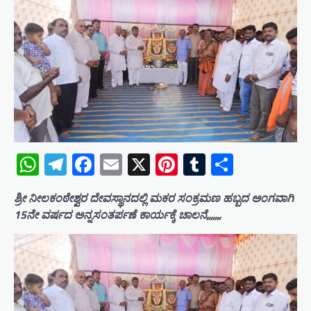
WhatsApp
Telegram
Facebook
Email
X
Pinterest
Tumblr
Share
ಶ್ರೀ ನೀಲಕಂಠೇಶ್ವರ ದೇವಸ್ಥಾನದಲ್ಲಿ ಮಕರ ಸಂಕ್ರಮಣ ಹಬ್ಬದ ಅಂಗವಾಗಿ
15ನೇ ವರ್ಷದ ಅನ್ನಸಂತರ್ಪಣೆ ಕಾರ್ಯಕ್ಕೆ ಚಾಲನೆ,,,,,,,