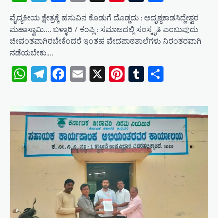
ವೈದ್ಯಕೀಯ ಕ್ಷೇತ್ರಕ್ಕೆ ಹಸುವಿನ ಕೊಡುಗೆ ದೊಡ್ಡದು : ಅದೃಶ್ಯಕಾಡಸಿದ್ದೇಶ್ವರ
ಮಹಾಸ್ವಾಮಿ…. ಬಳ್ಳಾರಿ / ಕಂಪ್ಲಿ : ಸಮಾಜದಲ್ಲಿ ಸಂಸ್ಕೃತಿ ಎಂಬುವುದು
ಜೀವಂತವಾಗಿರಬೇಕೆಂದರೆ ಇಂತಹ ವೇದಪಾಠಶಾಲೆಗಳು ನಿರಂತರವಾಗಿ
ನಡೆಯಬೇಕು.…
WhatsApp
Telegram
Facebook
Email
X
Pinterest
Tumblr
Share