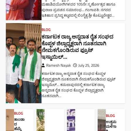
ಮಹಾಶಿವಯೋಗಿಗಳವರ 105ನೇ ಸ್ಮ ರ್ಣೋತ್ಸವ ಹಾಗೂ
ಪುರಾಣ ಪ್ರವಚನ ಸಮಾರಂಭ​… ಗಂಗಾವತಿ: ನಗರದ
ಇತಿಹಾಸ ಪ್ರಸಿದ್ಧ ಕಲ್ಮಠದಲ್ಲಿ ಲಿಂಗೈಕ್ಯ ಶ್ರೀ ಕೊಟ್ಟೂರೇಶ್ವರ…
BLOG
ಕರ್ನಾಟಕ ರಾಜ್ಯ ಅನ್ನದಾತ ರೈತ ಸಂಘದ
ಕೊಪ್ಪಳ ಜಿಲ್ಲಾಧ್ಯಕ್ಷರಾಗಿ ನೂತನವಾಗಿ
ನೇಮಕಗೊಂಡಿರುವ ಫ್ರೂಟ್
ಇಸ್ಮಾಯಿಲ್…
Ramesh Nayak
July 25, 2026
ಕರ್ನಾಟಕ ರಾಜ್ಯ ಅನ್ನದಾತ ರೈತ ಸಂಘದ ಕೊಪ್ಪಳ
ಜಿಲ್ಲಾಧ್ಯಕ್ಷರಾಗಿ ನೂತನವಾಗಿ ನೇಮಕಗೊಂಡಿರುವ ಫ್ರೂಟ್
ಇಸ್ಮಾಯಿಲ್… ಕಮಲಾಪುರದಲ್ಲಿ ಕರ್ನಾಟಕ ರಾಜ್ಯ
ಅನ್ನದಾತ ರೈತ ಸಂಘದ ಕೊಪ್ಪಳ ಜಿಲ್ಲಾಧ್ಯಕ್ಷರಾಗಿ
ನೂತನವಾಗಿ…
BLOG
BLOG
ತಾಂಡಾ
ಉತ್ತಮ
ದ
ಮಳೆಗಾ
ಹೆಮ್ಮೆ
ಗಿ