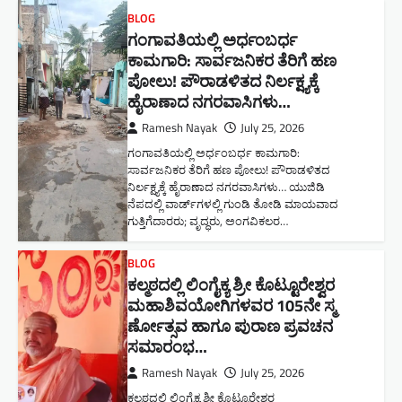
BLOG
ಗಂಗಾವತಿಯಲ್ಲಿ ಅರ್ಧಂಬರ್ಧ
ಕಾಮಗಾರಿ: ಸಾರ್ವಜನಿಕರ ತೆರಿಗೆ ಹಣ
ಪೋಲು! ಪೌರಾಡಳಿತದ ನಿರ್ಲಕ್ಷ್ಯಕ್ಕೆ
ಹೈರಾಣಾದ ನಗರವಾಸಿಗಳು​…
Ramesh Nayak
July 25, 2026
ಗಂಗಾವತಿಯಲ್ಲಿ ಅರ್ಧಂಬರ್ಧ ಕಾಮಗಾರಿ:
ಸಾರ್ವಜನಿಕರ ತೆರಿಗೆ ಹಣ ಪೋಲು! ಪೌರಾಡಳಿತದ
ನಿರ್ಲಕ್ಷ್ಯಕ್ಕೆ ಹೈರಾಣಾದ ನಗರವಾಸಿಗಳು​… ಯುಜಿಡಿ
ನೆಪದಲ್ಲಿ ವಾರ್ಡ್‌ಗಳಲ್ಲಿ ಗುಂಡಿ ತೋಡಿ ಮಾಯವಾದ
ಗುತ್ತಿಗೆದಾರರು; ವೃದ್ಧರು, ಅಂಗವಿಕಲರ…
BLOG
ಕಲ್ಮಠದಲ್ಲಿ ಲಿಂಗೈಕ್ಯ ಶ್ರೀ ಕೊಟ್ಟೂರೇಶ್ವರ
ಮಹಾಶಿವಯೋಗಿಗಳವರ 105ನೇ ಸ್ಮ
ರ್ಣೋತ್ಸವ ಹಾಗೂ ಪುರಾಣ ಪ್ರವಚನ
ಸಮಾರಂಭ​…
Ramesh Nayak
July 25, 2026
ಕಲ್ಮಠದಲ್ಲಿ ಲಿಂಗೈಕ್ಯ ಶ್ರೀ ಕೊಟ್ಟೂರೇಶ್ವರ