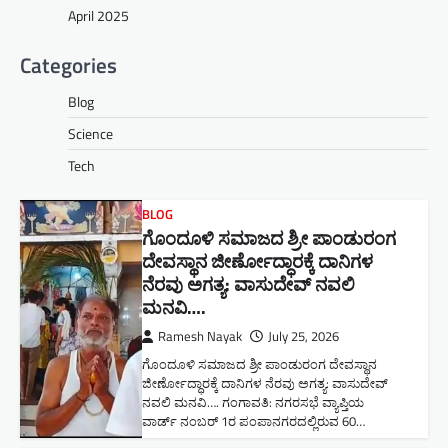
April 2025
Categories
Blog
Science
Tech
BLOG
ಗೊಂದೂಳಿ ಸಮಾಜದ ಶ್ರೀ ಪಾಂಡುರಂಗ
ದೇವಸ್ಥಾನ ಜೀರ್ಣೋದ್ಧಾರಕ್ಕೆ ದಾನಿಗಳ
ನೆರವು ಅಗತ್ಯ: ವಾಸುದೇವ್ ನವಲಿ
ಮನವಿ​….
Ramesh Nayak
July 25, 2026
ಗೊಂದೂಳಿ ಸಮಾಜದ ಶ್ರೀ ಪಾಂಡುರಂಗ ದೇವಸ್ಥಾನ
ಜೀರ್ಣೋದ್ಧಾರಕ್ಕೆ ದಾನಿಗಳ ನೆರವು ಅಗತ್ಯ: ವಾಸುದೇವ್
ನವಲಿ ಮನವಿ​…. ಗಂಗಾವತಿ: ​ನಗರಸಭೆ ವ್ಯಾಪ್ತಿಯ
ವಾರ್ಡ್ ನಂಬರ್ 1ರ ಪಂಪಾನಗರದಲ್ಲಿರುವ 60…