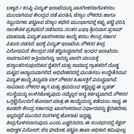
ಬಳ್ಳಾರಿ / ಕಂಪ್ಲಿ: ವಿದ್ಯುತ್ ಇಲಾಖೆಯನ್ನು ಖಾಸಗೀಕರಣಗೊಳಿಸಲು
ಮುಂದಾಗಿರುವ ಕೇಂದ್ರದ ನಡೆ ಖಂಡಿಸಿ, ಜೆಸ್ಕಾಂ ನೌಕರರು ಹಾಗೂ
ಸಿಬ್ಬಂದಿಗಳು ಪಟ್ಟಣದ ಜೆಸ್ಕಾಂ ಕಛೇರಿ ಮುಂಭಾಗದಲ್ಲಿ ಕಪ್ಪು ಪಟ್ಟಿ ಧರಿಸಿ,
ಸಾಂಕೇತಿಕ ಪ್ರತಿಭಟನೆ ನಡೆಸಿದರು. ನಂತರ ಎಇಇ ಶ್ರೀನಿವಾಸ ಪ್ರಸಾದ್
ಮಾತನಾಡಿ, ವಿದ್ಯುತ್ ಖಾಸಗೀಕರಣ ಕಾಯ್ದೆ ತರಲು ಕೇಂದ್ರ ಸರ್ಕಾರ
ಪಿತೂರಿ ನಡಸಿದೆ. ಇದಕ್ಕೆ ವಿದ್ಯುತ್ ಇಲಾಖೆಯ ನೌಕರರ ತೀವ್ರ
ವಿರೋಧವಿದೆ. ಕೇಂದ್ರದ ನಡೆ ತದ್ವಿರುದ್ಧವಾಗಿದೆ. ಇಂಧನ ಇಲಾಖೆಯು
ಸಾರ್ವಜನಿಕರ ಆಸ್ತಿಯಾಗಿದ್ದು, ಇದನ್ನು ಖಾಸಗಿ ವಲಯಕ್ಕೆ
ಹಸ್ತಾಂತರಿಸುವುದರಿAದ ರೈತರಿಗೆ ಮತ್ತು ಸಾಮಾನ್ಯ ಗ್ರಾಹಕರಿಗೆ ದೊಡ್ಡ
ಮಟ್ಟದ ಅನ್ಯಾಯವಾಗಲಿದೆ. ಅಧಿವೇಶನದಲ್ಲಿ ಮಂಡಿಸಲು ಉದ್ದೇಶಿಸಿರುವ
ವಿದ್ಯುತ್ ಕಾಯ್ದೆ ತಿದ್ದುಪಡಿ ಬಿಲ್ ನೌಕರರ ಹಿತಾಸಕ್ತಿಗೆ ವಿರುದ್ಧವಾಗಿದೆ.
ಸಾವಿರಾರು ನೌಕರರ ತ್ಯಾಗ ಮತ್ತು ಶ್ರಮದಿಂದ ಕಟ್ಟಲ್ಪಟ್ಟ ಈ ಬೃಹತ್
ಸಂಸ್ಥೆಯನ್ನು ಉಳಿಸಿಕೊಳ್ಳುವುದು ನಮ್ಮೆಲ್ಲರ ಆದ್ಯ ಕರ್ತವ್ಯವಾಗಿದೆ. ನೌಕರರ
ಒಗ್ಗಟ್ಟಿನೊಂದಿಗೆ ಹೋದಾಗ ಮಾತ್ರ ಈ ಕಾಯ್ದೆಯನ್ನು ತಡೆಯಲು ಸಾಧ್ಯ. ಈ
ಕೂಡಲೇ ಕೇಂದ್ರ ಸರ್ಕಾರವು ಖಾಸಗೀಕರಣದ ನಿರ್ಧಾರವನ್ನು ಕೈಬಿಡಬೇಕು,
ಇಲ್ಲದಿದ್ದರೆ ಮುಂದಿನ ದಿನಗಳಲ್ಲಿ ಹೋರಾಟ ಇನ್ನಷ್ಟು
ತೀವ್ರಗೊಳಿಸಲಾಗುವುದು ಎಂದು ಎಚ್ಚರಿಸಿದರು. ಈ ಸಂದರ್ಭದಲ್ಲಿ ಸೆಕ್ಷನ್
ಅಧೀಕ್ಷಕ ವಿನೋದ್, ಜೆಇ ಭೀಮೇಶ, ಪಟ್ಟಣ ಶಾಖಾ ಅಧಿಕಾರಿ ಶಮಿವುಲ್ಲಾ