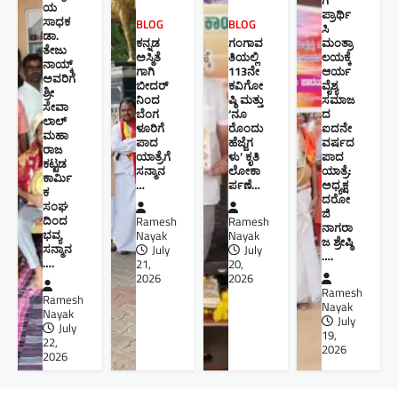
ಯ
ಪ್ರಾರ್ಥಿ
ಸಾಧಕ
BLOG
BLOG
ಸಿ
ಡಾ.
ಕನ್ನಡ
ಗಂಗಾವ
ಮಂತ್ರಾ
ತೇಜು
ಅಸ್ಮಿತೆ
ತಿಯಲ್ಲಿ
ಲಯಕ್ಕೆ
ನಾಯ್ಕ್
ಗಾಗಿ
113ನೇ
ಆರ್ಯ
ಅವರಿಗೆ
ಬೀದರ್
ಕವಿಗೋ
ವೈಶ್ಯ
ಶ್ರೀ
ನಿಂದ
ಷ್ಠಿ ಮತ್ತು
ಸಮಾಜ
ಸೇವಾ
ಬೆಂಗ
‘ನೂ
ದ
ಲಾಲ್
ಳೂರಿಗೆ
ರೊಂದು
ಐದನೇ
ಮಹಾ
ಪಾದ
ಹೆಜ್ಜೆಗ
ವರ್ಷದ
ರಾಜ
ಯಾತ್ರೆಗೆ
ಳು’ ಕೃತಿ
ಪಾದ
ಕಟ್ಟಡ
ಸನ್ಮಾನ
ಲೋಕಾ
ಯಾತ್ರೆ:
ಕಾರ್ಮಿ
…
ರ್ಪಣೆ…
ಅಧ್ಯಕ್ಷ
ಕ
ದರೋ
ಸಂಘ
ಜಿ
ದಿಂದ
Ramesh
Ramesh
ನಾಗರಾ
ಭವ್ಯ
Nayak
Nayak
ಜ ಶ್ರೇಷ್ಠಿ ​
ಸನ್ಮಾನ
July
July
….
….
21,
20,
2026
2026
Ramesh
Ramesh
Nayak
Nayak
July
July
19,
22,
2026
2026