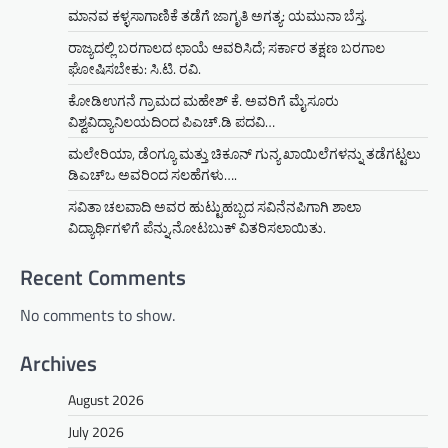
ಮಾನವ ಕಳ್ಳಸಾಗಾಣಿಕೆ ತಡೆಗೆ ಜಾಗೃತಿ ಅಗತ್ಯ: ಯಮುನಾ ಬೆಸ್ತ.
ರಾಜ್ಯದಲ್ಲಿ ಬರಗಾಲದ ಛಾಯೆ ಆವರಿಸಿದೆ; ಸರ್ಕಾರ ತಕ್ಷಣ ಬರಗಾಲ
ಘೋಷಿಸಬೇಕು: ಸಿ.ಟಿ. ರವಿ.
ಕೋಡಿಉಗನೆ ಗ್ರಾಮದ ಮಹೇಶ್ ಕೆ. ಅವರಿಗೆ ಮೈಸೂರು
ವಿಶ್ವವಿದ್ಯಾನಿಲಯದಿಂದ ಪಿಎಚ್.ಡಿ ಪದವಿ…
ಮಲೇರಿಯಾ, ಡೆಂಗ್ಯೂ ಮತ್ತು ಚಿಕೂನ್ ಗುನ್ಯ ಖಾಯಿಲೆಗಳನ್ನು ತಡೆಗಟ್ಟಲು
ಡಿಎಚ್‌ಒ ಅವರಿಂದ ಸಲಹೆಗಳು….
ಸವಿತಾ ಚಲವಾದಿ ಅವರ ಹುಟ್ಟುಹಬ್ಬದ ಸವಿನೆನಪಿಗಾಗಿ ಶಾಲಾ
ವಿದ್ಯಾರ್ಥಿಗಳಿಗೆ ಪೆನ್ನು,ನೋಟಬುಕ್ ವಿತರಿಸಲಾಯಿತು.
Recent Comments
No comments to show.
Archives
August 2026
July 2026