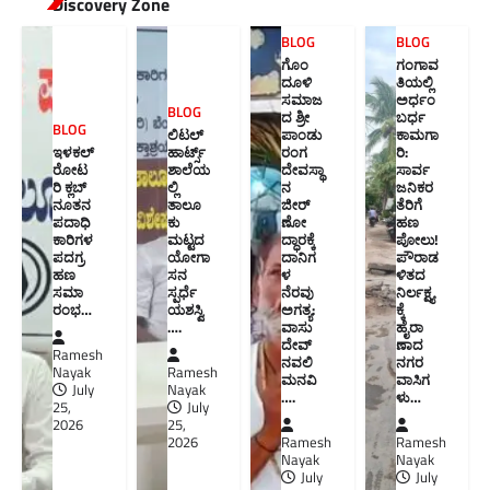
Discovery Zone
BLOG
BLOG
ಗೊಂ
ಗಂಗಾವ
ದೂಳಿ
ತಿಯಲ್ಲಿ
ಸಮಾಜ
ಅರ್ಧಂ
BLOG
ದ ಶ್ರೀ
ಬರ್ಧ
BLOG
ಲಿಟಲ್
ಪಾಂಡು
ಕಾಮಗಾ
ಇಳಕಲ್
ಹಾರ್ಟ್ಸ್
ರಂಗ
ರಿ:
ರೋಟ
ಶಾಲೆಯ
ದೇವಸ್ಥಾ
ಸಾರ್ವ
ರಿ ಕ್ಲಬ್
ಲ್ಲಿ
ನ
ಜನಿಕರ
ನೂತನ‌
ತಾಲೂ
ಜೀರ್
ತೆರಿಗೆ
ಪದಾಧಿ
ಕು
ಣೋ
ಹಣ
ಕಾರಿಗಳ
ಮಟ್ಟದ
ದ್ಧಾರಕ್ಕೆ
ಪೋಲು!
ಪದಗ್ರ
ಯೋಗಾ
ದಾನಿಗ
ಪೌರಾಡ
ಹಣ
ಸನ
ಳ
ಳಿತದ
ಸಮಾ
ಸ್ಪರ್ಧೆ
ನೆರವು
ನಿರ್ಲಕ್ಷ್ಯ
ರಂಭ…
ಯಶಸ್ವಿ
ಅಗತ್ಯ:
ಕ್ಕೆ
….
ವಾಸು
ಹೈರಾ
ದೇವ್
ಣಾದ
Ramesh
ನವಲಿ
ನಗರ
Nayak
Ramesh
ಮನವಿ​
ವಾಸಿಗ
July
Nayak
….
ಳು​…
25,
July
2026
25,
2026
Ramesh
Ramesh
Nayak
Nayak
July
July