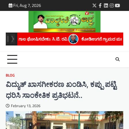
Skip
Fri, Aug 7, 2026
Twitter
Facebook
LinkedIn
Instagra
youtu
to
content
.ಟಿ. ರವಿ.
ಕೋಡಿಉಗನೆ ಗ್ರಾಮದ ಮಹೇಶ್ ಕೆ. ಅವರಿಗೆ ಮೈಸೂರು ವಿಶ್ವವಿದ್ಯ
BLOG
ವಿದ್ಯುತ್ ಖಾಸಗೀಕರಣ ಖಂಡಿಸಿ, ಕಪ್ಪು ಪಟ್ಟಿ
ಧರಿಸಿ ಸಾಂಕೇತಿಕ ಪ್ರತಿಭಟನೆ..
February 13, 2026