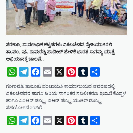
ಸರಕಾರಿ, ಸಾರ್ವಜನಿಕ ಕಟ್ಟಡಗಳು ವಿಕಲಚೇತನ ಸ್ನೇಹಿಯಾಗಿರಲಿ
ತಾ.ಪಂ. ಇಓ ರಾಮರೆಡ್ಡಿ ಪಾಟೀಲ್ ಹೇಳಿಕೆ ಭಾರತ ಸುಗಮ್ಯ ಯಾತ್ರೆ
ಅಭಿಯಾನಕ್ಕೆ ಚಾಲನೆ..
WhatsApp
Telegram
Facebook
Email
X
Pinterest
Tumblr
Share
ಗಂಗಾವತಿ: ತಾಲೂಕು ಪಂಚಾಯತಿ ಕಾರ್ಯಾಲಯದ ಆವರಣದಲ್ಲಿ
ವಿಕಲಚೇತನರ ಹಾಗೂ ಹಿರಿಯ ನಾಗರಿಕರ ಸಬಲೀಕರಣ ಇಲಾಖೆ ಕೊಪ್ಪಳ
ಹಾಗೂ ಎಂಆರ್ ಡಬ್ಲ್ಯು, ವಿಆರ್ ಡಬ್ಲ್ಯು ಯುಆರ್ ಡುಬ್ಲ್ಯು
ಸಹಯೋಗದೊಂದಿಗೆ…
WhatsApp
Telegram
Facebook
Email
X
Pinterest
Tumblr
Share