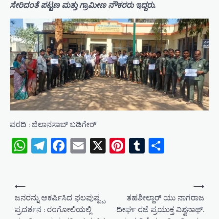
ಸೇರಿದಂತೆ ಪಟ್ಟಣ ಮತ್ತು ಗ್ರಾಮೀಣ ನೌಕರರು ಇದ್ದರು.
ವರದಿ : ಜಿಲಾನಸಾಬ್ ಬಡಿಗೇರ್
WhatsApp
Telegram
Facebook
Email
X
Pinterest
Tumblr
Share
P
⟵
⟶
o
ಜನರನ್ನು ಆಕರ್ಷಿಸಿದ ಫಲಪುಷ್ಪ್ಪ
ತಹಶೀಲ್ದಾರ್ ಯು ನಾಗರಾಜ
ಪ್ರದರ್ಶನ : ರಂಗೋಲಿಯಲ್ಲಿ
ದೀರ್ಘ ರಜೆ ಪ್ರಯುಕ್ತ ವಿಶ್ವನಾಥ್.
s