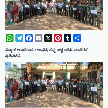
WhatsApp
Telegram
Facebook
Email
X
Pinterest
Tumblr
Share
ವಿದ್ಯುತ್ ಖಾಸಗೀಕರಣ ಖಂಡಿಸಿ, ಕಪ್ಪು ಪಟ್ಟಿ ಧರಿಸಿ ಸಾಂಕೇತಿಕ
ಪ್ರತಿಭಟನೆ..