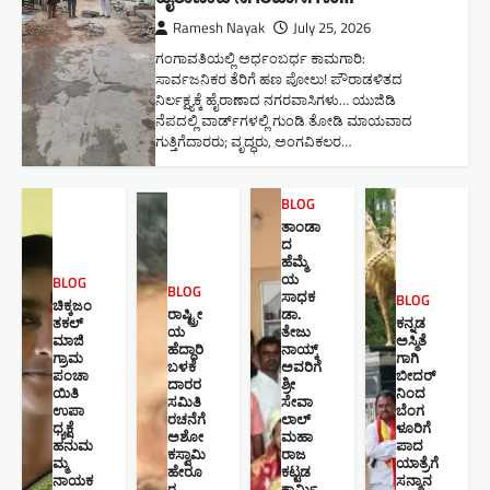
Ramesh Nayak
July 25, 2026
ಗಂಗಾವತಿಯಲ್ಲಿ ಅರ್ಧಂಬರ್ಧ ಕಾಮಗಾರಿ:
ಸಾರ್ವಜನಿಕರ ತೆರಿಗೆ ಹಣ ಪೋಲು! ಪೌರಾಡಳಿತದ
ನಿರ್ಲಕ್ಷ್ಯಕ್ಕೆ ಹೈರಾಣಾದ ನಗರವಾಸಿಗಳು​… ಯುಜಿಡಿ
ನೆಪದಲ್ಲಿ ವಾರ್ಡ್‌ಗಳಲ್ಲಿ ಗುಂಡಿ ತೋಡಿ ಮಾಯವಾದ
ಗುತ್ತಿಗೆದಾರರು; ವೃದ್ಧರು, ಅಂಗವಿಕಲರ…
BLOG
ತಾಂಡಾ
ದ
ಹೆಮ್ಮೆ
ಯ
BLOG
BLOG
ಸಾಧಕ
BLOG
ಚಿಕ್ಕಜಂ
ರಾಷ್ಟ್ರೀ
ಡಾ.
ತಕಲ್
ಕನ್ನಡ
ಯ
ತೇಜು
ಮಾಜಿ
ಅಸ್ಮಿತೆ
ಹೆದ್ದಾರಿ
ನಾಯ್ಕ್
ಗ್ರಾಮ
ಗಾಗಿ
ಬಳಕೆ
ಅವರಿಗೆ
ಪಂಚಾ
ಬೀದರ್
ದಾರರ
ಶ್ರೀ
ಯಿತಿ
ನಿಂದ
ಸಮಿತಿ
ಸೇವಾ
ಉಪಾ
ಬೆಂಗ
ರಚನೆಗೆ
ಲಾಲ್
ಧ್ಯಕ್ಷೆ
ಳೂರಿಗೆ
ಅಶೋ
ಮಹಾ
ಹನುಮ
ಪಾದ
ಕಸ್ವಾಮಿ
ರಾಜ
ಮ್ಮ
ಯಾತ್ರೆಗೆ
ಹೇರೂ
ಕಟ್ಟಡ
ನಾಯಕ
ಸನ್ಮಾನ
ರ
ಕಾರ್ಮಿ