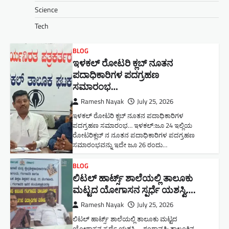
Science
Tech
BLOG
ಇಳಕಲ್ ರೋಟರಿ ಕ್ಲಬ್ ನೂತನ‌
ಪದಾಧಿಕಾರಿಗಳ ಪದಗ್ರಹಣ
ಸಮಾರಂಭ…
Ramesh Nayak
July 25, 2026
ಇಳಕಲ್ ರೋಟರಿ ಕ್ಲಬ್ ನೂತನ‌ ಪದಾಧಿಕಾರಿಗಳ
ಪದಗ್ರಹಣ ಸಮಾರಂಭ… ಇಳಕಲ್:ಜೂ 24 ಇಲ್ಲಿಯ
ರೋಟರಿಕ್ಲಬ್ ನ ನೂತನ ಪದಾಧಿಕಾರಿಗಳ ಪದಗ್ರಹಣ
ಸಮಾರಂಭವನ್ನು ಇದೇ ಜೂ 26 ರಂದು…
BLOG
ಲಿಟಲ್ ಹಾರ್ಟ್ಸ್ ಶಾಲೆಯಲ್ಲಿ ತಾಲೂಕು
ಮಟ್ಟದ ಯೋಗಾಸನ ಸ್ಪರ್ಧೆ ಯಶಸ್ವಿ….
Ramesh Nayak
July 25, 2026
ಲಿಟಲ್ ಹಾರ್ಟ್ಸ್ ಶಾಲೆಯಲ್ಲಿ ತಾಲೂಕು ಮಟ್ಟದ
ಯೋಗಾಸನ ಸ್ಪರ್ಧೆ ಯಶಸ್ವಿ…. ಗಂಗಾವತಿ: ತಾಲೂಕಿನ