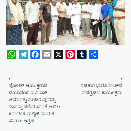
WhatsApp
Telegram
Facebook
Email
X
Pinterest
Tumblr
Share
P
⟵
⟶
o
ಪೊಲೀಸ್ ಆಯುಕ್ತರಾದ
ಸಹಕಾರ ಭಾರತಿ ಘಟಕದ
ದಯಾನಂದ ಐ.ಪಿ.ಎಸ್
ಪದಗ್ರಹಣ ಕಾರ್ಯಕ್ರಮ
s
ಅಮಾನತ್ತು ಮಾಡಿರುವುದನ್ನು
t
ವಾಪಸ್ಸು ಪಡೆಯುವಂತೆ ಅಖಿಲ
n
ಕರ್ನಾಟಕ ವಾಲ್ಮೀಕಿ ನಾಯಕ
a
ಸಮಾಜ ಆಗ್ರಹ…
v