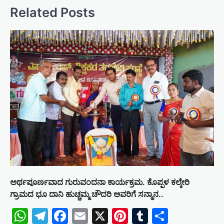
Related Posts
i
g
a
t
i
o
n
ಅರ್ಥಪೂರ್ಣವಾದ ಗುರುವಂದನಾ ಕಾರ್ಯಕ್ರಮ. ಕೊಪ್ಪಳ ಕಲ್ಕೇರಿ
ಗ್ರಾಮದ ಭೂ ದಾನಿ ಹುಚ್ಚಮ್ಮ ಚೌದರಿ ಅವರಿಗೆ ಸನ್ಮಾನ..
WhatsApp
Telegram
Facebook
Email
X
Pinterest
Tumblr
Share