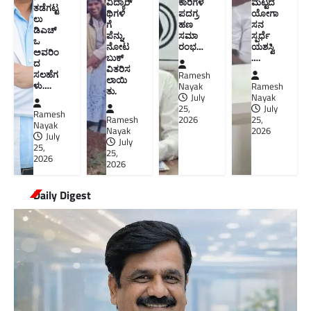
ವಿದ್ಯಾರ್
ಕಾರಿಗಳ
ಮಟ್ಟದ
ತಡೆಗಟ್ಟ
ಥಿಗಳಿ
ಪದಗ್ರ
ಯೋಗಾ
ಲು
ಗೆ
ಹಣ
ಸನ
ಡಿಎಚ್‌
ಪೆನ್ನು,
ಸಮಾ
ಸ್ಪರ್ಧೆ
ಒ
ನೋಟ
ರಂಭ…
ಯಶಸ್ವಿ
ಅವರಿಂ
ಬುಕ್
….
ದ
ವಿತರಿಸ
ಸಲಹೆಗ
Ramesh
ಲಾಯಿ
ಳು….
Nayak
Ramesh
ತು.
July
Nayak
25,
July
Ramesh
Ramesh
2026
25,
Nayak
Nayak
2026
July
July
25,
25,
2026
2026
Daily Digest