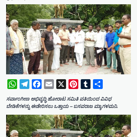
WhatsApp
Telegram
Facebook
Email
X
Pinterest
Tumblr
Share
ಸರ್ವಾಂಗೀಣ ಅಭಿವೃದ್ಧಿ ಹೋರಾಟ ಸಮಿತಿ ವತಿಯಿಂದ ವಿವಿಧ
ಬೇಡಿಕೆಗಳನ್ನು ಈಡೇರಿಸಲು ಒತ್ತಾಯ – ಬಸವರಾಜ ಮ್ಯಾಗಳಮನಿ.