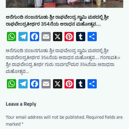
ಆನೆಗುಂದಿ ನಂಜನಗೂಡು ಶ್ರೀ ರಾಘವೇಂದ್ರ ಸ್ವಾಮಿ ಮಠದಲ್ಲಿ ಶ್ರೀ
ರಾಘವೇಂದ್ರತೀರ್ಥರ 354ನೆಯ ಆರಾಧನ ಮಹೋತ್ಸವ….
WhatsApp
Telegram
Facebook
Email
X
Pinterest
Tumblr
Share
ಆನೆಗುಂದಿ ನಂಜನಗೂಡು ಶ್ರೀ ರಾಘವೇಂದ್ರ ಸ್ವಾಮಿ ಮಠದಲ್ಲಿ ಶ್ರೀ
ರಾಘವೇಂದ್ರತೀರ್ಥರ 354ನೆಯ ಆರಾಧನ ಮಹೋತ್ಸವ…. ಗಂಗಾವತಿ:>
ಶ್ರೀ ರಾಘವೇಂದ್ರ ತೀರ್ಥ ಗುರು ಸಾರ್ವಭೌಮರ 354ನೆಯ ಆರಾಧನಾ
ಮಹೋತ್ಸವ…
WhatsApp
Telegram
Facebook
Email
X
Pinterest
Tumblr
Share
Leave a Reply
Your email address will not be published.
Required fields are
marked
*