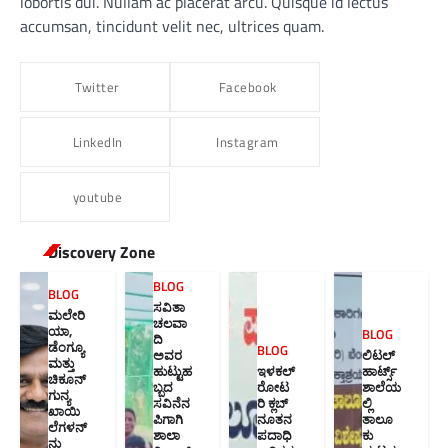
lobortis dui. Nullam ac placerat arcu. Quisque id lectus
accumsan, tincidunt velit nec, ultrices quam.
Twitter
Facebook
LinkedIn
Instagram
youtube
Discovery Zone
BLOG
BLOG
ಸವಿತಾ
ಮಲೇರಿ
ಚಲವಾ
ಯಾ,
BLOG
ದಿ
ಡೆಂಗ್ಯೂ
BLOG
ಅವರ
ಲಿಟಲ್
ಮತ್ತು
ಹುಟ್ಟುಹ
ಇಳಕಲ್
ಹಾರ್ಟ್ಸ್
ಚಿಕೂನ್
ಬ್ಬದ
ರೋಟ
ಶಾಲೆಯ
ಗುನ್ಯ
ಸವಿನೆನ
ರಿ ಕ್ಲಬ್
ಲ್ಲಿ
ಖಾಯಿ
ಪಿಗಾಗಿ
ನೂತನ‌
ತಾಲೂ
ಲೆಗಳನ್
ಶಾಲಾ
ಪದಾಧಿ
ಕು
ನು