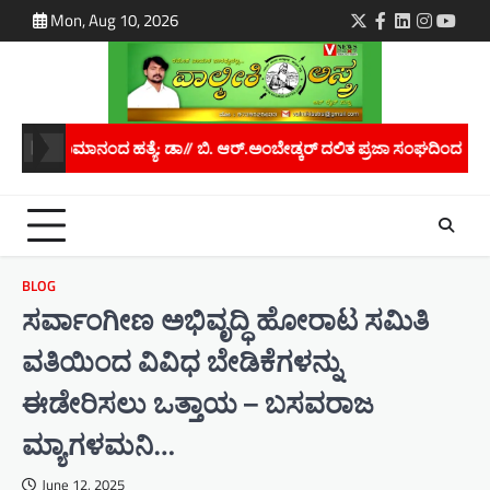
Skip
Mon, Aug 10, 2026
Twitter
Facebook
LinkedIn
Instagra
youtu
to
content
ರ್.ಅಂಬೇಡ್ಕರ್ ದಲಿತ ಪ್ರಜಾ ಸಂಘದಿಂದ ರಾಜ್ಯಪಾಲರಿಗೆ ಮನವಿ..
ಮಾನವ ಕಳ್
BLOG
ಸರ್ವಾಂಗೀಣ ಅಭಿವೃದ್ಧಿ ಹೋರಾಟ ಸಮಿತಿ
ವತಿಯಿಂದ ವಿವಿಧ ಬೇಡಿಕೆಗಳನ್ನು
ಈಡೇರಿಸಲು ಒತ್ತಾಯ – ಬಸವರಾಜ
ಮ್ಯಾಗಳಮನಿ…
June 12, 2025