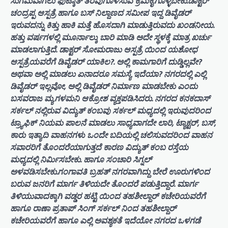
ಸುಗಮವಾಗಲು ಫುಟ್ಕಾತ್ ತೆರವುಗೊಳಿಸುವ ಕ್ರಮಕೈಗೊಳ್ಳಬೇಕು.ಡಾಕ್ಟರ್
ಚಂದ್ರಪ್ಪ ಆಸ್ಪತ್ರೆ ಹಾಗೂ ಬಸ್ ನಿಲ್ದಾಣದ ಸಮೀಪ ಇದ್ದ ಡಿವೈಡರ್
ಇರುವದನ್ನು ಕಿತ್ತು ಹಾಕಿ ಮತ್ತೆ ಹೊಸದಾಗಿ ಮಾಡುತ್ತಿರುವದು ಖಂಡನೀಯ.
ಹತ್ತು ವರ್ಷಗಳಲ್ಲಿ ಮೂರ್ನಾಲ್ಕು ಬಾರಿ ಮಾಡಿ ಅದೇ ಸ್ಥಳಕ್ಕೆ ಮಾತ್ರ ಖರ್ಚು
ಮಾಡಲಾಗುತ್ತಿದೆ. ಡಾಕ್ಟರ್ ಸೋಮರಾಜು ಆಸ್ಪತ್ರೆ ಯಿಂದ ಯಶೋಧ
ಆಸ್ಪತ್ರೆಯವರೆಗೆ ಡಿವೈಡರ್ ಯಾಕಿಲ?. ಅಲ್ಲಿ ಕಾಮಗಾರಿಗೆ ದುಡ್ಡಿಲ್ಲವೇ?
ಅಥವಾ ಅಲ್ಲಿ ಮಾಡಲು ಏನಾದರೂ ಸಮಸ್ಯೆ ಇದೆಯಾ? ನಗರದಲ್ಲಿ ಎಲ್ಲಿ
ಡಿವೈಡರ್ ಇಲ್ಲವೋ, ಅಲ್ಲಿ ಡಿವೈಡರ್ ನಿರ್ಮಾಣ ಮಾಡಬೇಕು ಎಂದು
ಬಸವರಾಜ ಮ್ಯಗಳಮನಿ ಆಕ್ರೋಶ ವ್ಯಕ್ತಪಡಿಸಿದರು. ನಗರದ ಕನಕದಾಸ್
ಸರ್ಕಲ್ ನಲ್ಲಿರುವ ವಿದ್ಯುತ್ ಕಂಬವು ಸರ್ಕಲ್ ಮಧ್ಯದಲ್ಲಿ ಇರುವುದರಿಂದ
ಟ್ರ್ಯಾಫಿಕ್ ನಿಯಮ ಪಾಲನೆ ಮಾಡಲು ಸಾಧ್ಯವಾಗದೇ ಲಾರಿ, ಟ್ಯಾಕ್ಟರ್, ಬಸ್,
ಕಾರು ಇತ್ಯಾದಿ ವಾಹನಗಳು ಒಂದೇ ಬದಿಯಲ್ಲಿ ಚಲಿಸುವದರಿಂದ ವಾಹನ
ಸವಾರರಿಗೆ ತೊಂದರೆಯಾಗುತ್ತದೆ ಕಾರಣ ವಿದ್ಯುತ್ ಕಂಬ ರಸ್ತೆಯ
ಮಧ್ಯದಲ್ಲಿ ನಿರ್ಮಿಸಬೇಕು. ಹಾಗೂ ಸಂಚಾರಿ ಸಿಗ್ನಲ್
ಅಳವಡಿಸಬೇಕು.ಗಂಗಾವತಿ ಬ್ರಹತ್ ನಗರವಾಗಿದ್ದು ಬೇರೆ ಊರುಗಳಿಂದ
ಬರುವ ಜನರಿಗೆ ಮಾರ್ಗ ತಿಳಿಯದೇ ತೊಂದರೆ ಪಡುತ್ತಿದ್ದಾರೆ. ಮಾರ್ಗ
ತಿಳಿಯುವಾದಕ್ಕಾಗಿ ವಡ್ಡರ ಹಟ್ಟಿ ಯಿಂದ ತಹಶೀಲ್ದಾರ್ ಕಚೇರಿಯವರೆಗೆ
ಹಾಗೂ ರಾಣಾ ಪ್ರತಾಪ್ ಸಿಂಗ್ ಸರ್ಕಲ್ ನಿಂದ ತಹಶೀಲ್ದಾರ್
ಕಚೇರಿಯವರೆಗೆ ಹಾಗೂ ಎಲ್ಲಿ ಅವಶ್ಯಕತೆ ಇದೆಯೋ ನಗರದ ಒಳಗಡೆ