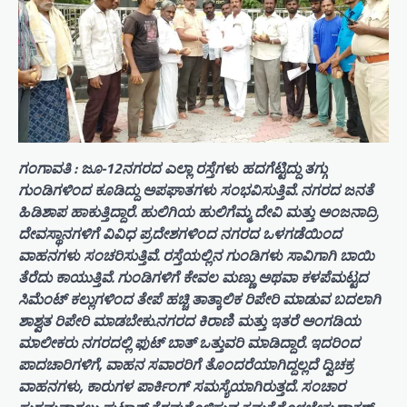
ಗಂಗಾವತಿ : ಜೂ-12ನಗರದ ಎಲ್ಲಾ ರಸ್ತೆಗಳು ಹದಗೆಟ್ಟಿದ್ದು ತಗ್ಗು
ಗುಂಡಿಗಳಿಂದ ಕೂಡಿದ್ದು ಅಪಘಾತಗಳು ಸಂಭವಿಸುತ್ತಿವೆ. ನಗರದ ಜನತೆ
ಹಿಡಿಶಾಪ ಹಾಕುತ್ತಿದ್ದಾರೆ. ಹುಲಿಗಿಯ ಹುಲಿಗೆಮ್ಮ ದೇವಿ ಮತ್ತು ಅಂಜನಾದ್ರಿ
ದೇವಸ್ಥಾನಗಳಿಗೆ ವಿವಿಧ ಪ್ರದೇಶಗಳಿಂದ ನಗರದ ಒಳಗಡೆಯಿಂದ
ವಾಹನಗಳು ಸಂಚರಿಸುತ್ತಿವೆ. ರಸ್ತೆಯಲ್ಲಿನ ಗುಂಡಿಗಳು ಸಾವಿಗಾಗಿ ಬಾಯಿ
ತೆರೆದು ಕಾಯುತ್ತಿವೆ. ಗುಂಡಿಗಳಿಗೆ ಕೇವಲ ಮಣ್ಣು ಅಥವಾ ಕಳಪೆಮಟ್ಟದ
ಸಿಮೆಂಟ್ ಕಲ್ಲುಗಳಿಂದ ತೇಪೆ ಹಚ್ಚಿ ತಾತ್ಕಾಲಿಕ ರಿಪೇರಿ ಮಾಡುವ ಬದಲಾಗಿ
ಶಾಶ್ವತ ರಿಪೇರಿ ಮಾಡಬೇಕು.ನಗರದ ಕಿರಾಣಿ ಮತ್ತು ಇತರೆ ಅಂಗಡಿಯ
ಮಾಲೀಕರು ನಗರದಲ್ಲಿ ಫುಟ್ ಬಾತ್ ಒತ್ತುವರಿ ಮಾಡಿದ್ದಾರೆ. ಇದರಿಂದ
ಪಾದಚಾರಿಗಳಿಗೆ, ವಾಹನ ಸವಾರರಿಗೆ ತೊಂದರೆಯಾಗಿದ್ದಲ್ಲದೆ ದ್ವಿಚಕ್ರ
ವಾಹನಗಳು, ಕಾರುಗಳ ಪಾರ್ಕಿಂಗ್ ಸಮಸ್ಯೆಯಾಗಿರುತ್ತದೆ. ಸಂಚಾರ