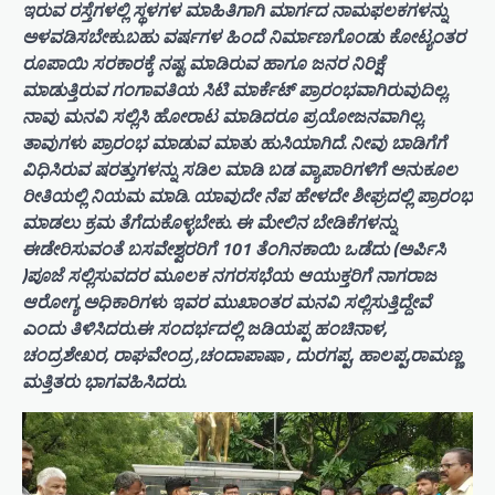
ಇರುವ ರಸ್ತೆಗಳಲ್ಲಿ ಸ್ಥಳಗಳ ಮಾಹಿತಿಗಾಗಿ ಮಾರ್ಗದ ನಾಮಫಲಕಗಳನ್ನು
ಅಳವಡಿಸಬೇಕು.ಬಹು ವರ್ಷಗಳ ಹಿಂದೆ ನಿರ್ಮಾಣಗೊಂಡು ಕೋಟ್ಯಂತರ
ರೂಪಾಯಿ ಸರಕಾರಕ್ಕೆ ನಷ್ಟ ಮಾಡಿರುವ ಹಾಗೂ ಜನರ ನಿರಿಕ್ಷೆ
ಮಾಡುತ್ತಿರುವ ಗಂಗಾವತಿಯ ಸಿಟಿ ಮಾರ್ಕೆಟ್ ಪ್ರಾರಂಭವಾಗಿರುವುದಿಲ್ಲ.
ನಾವು ಮನವಿ ಸಲ್ಲಿಸಿ ಹೋರಾಟ ಮಾಡಿದರೂ ಪ್ರಯೋಜನವಾಗಿಲ್ಲ.
ತಾವುಗಳು ಪ್ರಾರಂಭ ಮಾಡುವ ಮಾತು ಹುಸಿಯಾಗಿದೆ. ನೀವು ಬಾಡಿಗೆಗೆ
ವಿಧಿಸಿರುವ ಷರತ್ತುಗಳನ್ನು ಸಡಿಲ ಮಾಡಿ ಬಡ ವ್ಯಾಪಾರಿಗಳಿಗೆ ಅನುಕೂಲ
ರೀತಿಯಲ್ಲಿ ನಿಯಮ ಮಾಡಿ. ಯಾವುದೇ ನೆಪ ಹೇಳದೇ ಶೀಘ್ರದಲ್ಲಿ ಪ್ರಾರಂಭ
ಮಾಡಲು ಕ್ರಮ ತೆಗೆದುಕೊಳ್ಳಬೇಕು. ಈ ಮೇಲಿನ ಬೇಡಿಕೆಗಳನ್ನು
ಈಡೇರಿಸುವಂತೆ ಬಸವೇಶ್ವರರಿಗೆ 101 ತೆಂಗಿನಕಾಯಿ ಒಡೆದು (ಅರ್ಪಿಸಿ
)ಪೂಜೆ ಸಲ್ಲಿಸುವದರ ಮೂಲಕ ನಗರಸಭೆಯ ಆಯುಕ್ತರಿಗೆ ನಾಗರಾಜ
ಆರೋಗ್ಯ ಅಧಿಕಾರಿಗಳು ಇವರ ಮುಖಾಂತರ ಮನವಿ ಸಲ್ಲಿಸುತ್ತಿದ್ದೇವೆ
ಎಂದು ತಿಳಿಸಿದರು.ಈ ಸಂದರ್ಭದಲ್ಲಿ ಜಡಿಯಪ್ಪ ಹಂಚಿನಾಳ,
ಚಂದ್ರಶೇಖರ, ರಾಘವೇಂದ್ರ ,ಚಂದಾಪಾಷಾ , ದುರಗಪ್ಪ, ಹಾಲಪ್ಪ,ರಾಮಣ್ಣ
ಮತ್ತಿತರು ಭಾಗವಹಿಸಿದರು.