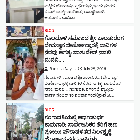
ಮಟ್ಟದ ಯೋಗಾಸನ ಸ್ಪರ್ಧೆಯನ್ನು ಇಂದು ನಗರದ
ಲಿಟಲ್ ಹಾರ್ಟ್ಸ್ ಶಾಲೆಯಲ್ಲಿ ಅದ್ದೂರಿಯಾಗಿ
ಆಯೋಜಿಸಲಾಯಿತು.…
BLOG
ಗೊಂದೂಳಿ ಸಮಾಜದ ಶ್ರೀ ಪಾಂಡುರಂಗ
ದೇವಸ್ಥಾನ ಜೀರ್ಣೋದ್ಧಾರಕ್ಕೆ ದಾನಿಗಳ
ನೆರವು ಅಗತ್ಯ: ವಾಸುದೇವ್ ನವಲಿ
ಮನವಿ​….
Ramesh Nayak
July 25, 2026
ಗೊಂದೂಳಿ ಸಮಾಜದ ಶ್ರೀ ಪಾಂಡುರಂಗ ದೇವಸ್ಥಾನ
ಜೀರ್ಣೋದ್ಧಾರಕ್ಕೆ ದಾನಿಗಳ ನೆರವು ಅಗತ್ಯ: ವಾಸುದೇವ್
ನವಲಿ ಮನವಿ​…. ಗಂಗಾವತಿ: ​ನಗರಸಭೆ ವ್ಯಾಪ್ತಿಯ
ವಾರ್ಡ್ ನಂಬರ್ 1ರ ಪಂಪಾನಗರದಲ್ಲಿರುವ 60…
BLOG
ಗಂಗಾವತಿಯಲ್ಲಿ ಅರ್ಧಂಬರ್ಧ
ಕಾಮಗಾರಿ: ಸಾರ್ವಜನಿಕರ ತೆರಿಗೆ ಹಣ
ಪೋಲು! ಪೌರಾಡಳಿತದ ನಿರ್ಲಕ್ಷ್ಯಕ್ಕೆ
ಹೈರಾಣಾದ ನಗರವಾಸಿಗಳು​…