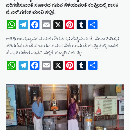
ಪರಿಗಣಿಸುವಂತೆ ಸರ್ಕಾರದ ಗಮನ ಸೆಳೆಯುವಂತೆ ಕಂಪ್ಲಿಯಲ್ಲಿ ಶಾಸಕ
ಜೆ.ಎನ್.ಗಣೇಶ ಮನವಿ ಸಲ್ಲಿಕೆ.
WhatsApp
Telegram
Facebook
Email
X
Pinterest
Tumblr
Share
ಅತಿಥಿ ಉಪನ್ಯಾಸಕ ಮಾಸಿಕ ಗೌರವಧನ ಹೆಚ್ಚಿಸುವಂತೆ, ಸೇವಾ ಹಿರಿತನ
ಪರಿಗಣಿಸುವಂತೆ ಸರ್ಕಾರದ ಗಮನ ಸೆಳೆಯುವಂತೆ ಕಂಪ್ಲಿಯಲ್ಲಿ ಶಾಸಕ
ಜೆ.ಎನ್.ಗಣೇಶ ಮನವಿ ಸಲ್ಲಿಕೆ. ಬಳ್ಳಾರಿ / ಕಂಪ್ಲಿ :…
WhatsApp
Telegram
Facebook
Email
X
Pinterest
Tumblr
Share