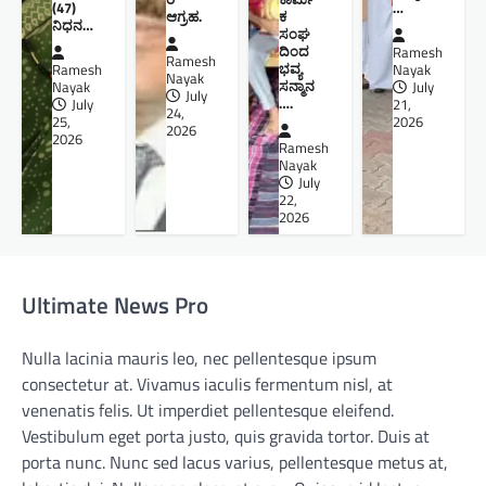
(47)
…
ಆಗ್ರಹ.
ಕ
ನಿಧನ…
ಸಂಘ
ದಿಂದ
Ramesh
Ramesh
ಭವ್ಯ
Ramesh
Nayak
Nayak
ಸನ್ಮಾನ
Nayak
July
July
….
July
21,
24,
25,
2026
2026
2026
Ramesh
Nayak
July
22,
2026
Ultimate News Pro
Nulla lacinia mauris leo, nec pellentesque ipsum
consectetur at. Vivamus iaculis fermentum nisl, at
venenatis felis. Ut imperdiet pellentesque eleifend.
Vestibulum eget porta justo, quis gravida tortor. Duis at
porta nunc. Nunc sed lacus varius, pellentesque metus at,