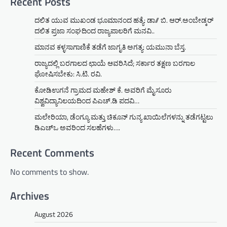
Recent Posts
ದಲಿತ ಯುವ ಮುಖಂಡ ಭೂಮಾನಂದ ಹತ್ಯೆ: ಡಾ// ಬಿ. ಆರ್.ಅಂಬೇಡ್ಕರ್
ದಲಿತ ಪ್ರಜಾ ಸಂಘದಿಂದ ರಾಜ್ಯಪಾಲರಿಗೆ ಮನವಿ..
ಮಾನವ ಕಳ್ಳಸಾಗಾಣಿಕೆ ತಡೆಗೆ ಜಾಗೃತಿ ಅಗತ್ಯ: ಯಮುನಾ ಬೆಸ್ತ.
ರಾಜ್ಯದಲ್ಲಿ ಬರಗಾಲದ ಛಾಯೆ ಆವರಿಸಿದೆ; ಸರ್ಕಾರ ತಕ್ಷಣ ಬರಗಾಲ
ಘೋಷಿಸಬೇಕು: ಸಿ.ಟಿ. ರವಿ.
ಕೋಡಿಉಗನೆ ಗ್ರಾಮದ ಮಹೇಶ್ ಕೆ. ಅವರಿಗೆ ಮೈಸೂರು
ವಿಶ್ವವಿದ್ಯಾನಿಲಯದಿಂದ ಪಿಎಚ್.ಡಿ ಪದವಿ…
ಮಲೇರಿಯಾ, ಡೆಂಗ್ಯೂ ಮತ್ತು ಚಿಕೂನ್ ಗುನ್ಯ ಖಾಯಿಲೆಗಳನ್ನು ತಡೆಗಟ್ಟಲು
ಡಿಎಚ್‌ಒ ಅವರಿಂದ ಸಲಹೆಗಳು….
Recent Comments
No comments to show.
Archives
August 2026