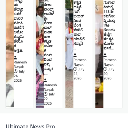
ರಾಷ್ಟ್ರೀ
ಡಾ.
ಕನ್ನಡ
ಗಂಗಾವ
ಯ
ತೇಜು
ಅಸ್ಮಿತೆ
ತಿಯಲ್ಲಿ
ಹೆದ್ದಾರಿ
ನಾಯ್ಕ್
ಗಾಗಿ
113ನೇ
ಬಳಕೆ
ಅವರಿಗೆ
ಬೀದರ್
ಕವಿಗೋ
ದಾರರ
ಶ್ರೀ
ನಿಂದ
ಷ್ಠಿ ಮತ್ತು
ಸಮಿತಿ
ಸೇವಾ
ಬೆಂಗ
‘ನೂ
ರಚನೆಗೆ
ಲಾಲ್
ಳೂರಿಗೆ
ರೊಂದು
ಅಶೋ
ಮಹಾ
ಪಾದ
ಹೆಜ್ಜೆಗ
ಕಸ್ವಾಮಿ
ರಾಜ
ಯಾತ್ರೆಗೆ
ಳು’ ಕೃತಿ
ಹೇರೂ
ಕಟ್ಟಡ
ಸನ್ಮಾನ
ಲೋಕಾ
ರ
ಕಾರ್ಮಿ
…
ರ್ಪಣೆ…
ಆಗ್ರಹ.
ಕ
ಸಂಘ
ದಿಂದ
Ramesh
Ramesh
Ramesh
ಭವ್ಯ
Nayak
Nayak
Nayak
ಸನ್ಮಾನ
July
July
July
….
21,
20,
24,
2026
2026
2026
Ramesh
Nayak
July
22,
2026
Ultimate News Pro