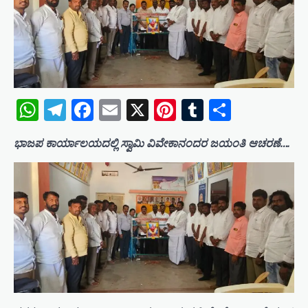
WhatsApp
Telegram
Facebook
Email
X
Pinterest
Tumblr
Share
ಭಾಜಪ ಕಾರ್ಯಾಲಯದಲ್ಲಿ ಸ್ವಾಮಿ ವಿವೇಕಾನಂದರ ಜಯಂತಿ ಆಚರಣೆ….