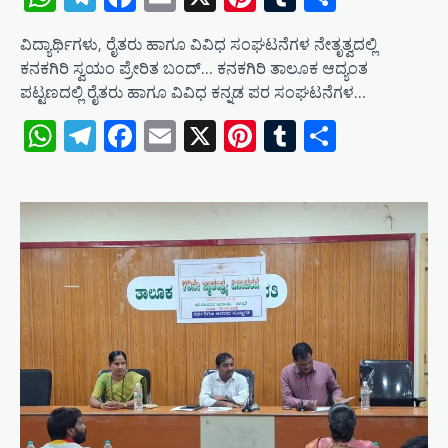
ವಿದ್ಯಾರ್ಥಿಗಳು, ರೈತರು ಹಾಗೂ ವಿವಿಧ ಸಂಘಟನೆಗಳ ನೇತೃತ್ವದಲ್ಲಿ
ಕನಕಗಿರಿ ಸ್ವಯಂ ಪ್ರೇರಿತ ಬಂದ್‌… ಕನಕಗಿರಿ ತಾಲೂಕ ಆದ್ಯಂತ
ಪಟ್ಟಣದಲ್ಲಿ ರೈತರು ಹಾಗೂ ವಿವಿಧ ಕನ್ನಡ ಪರ ಸಂಘಟನೆಗಳ…
WhatsApp
Telegram
Facebook
Email
X
Pinterest
Tumblr
Share