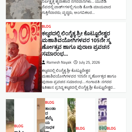
ನಿರ್ಲಕ್ಷ್ಯಕ್ಕೆ ಹೈರಾಣಾದ ನಗರವಾಸಿಗಳು​… ಯುಜಿಡಿ
ನೆಪದಲ್ಲಿ ವಾರ್ಡ್‌ಗಳಲ್ಲಿ ಗುಂಡಿ ತೋಡಿ ಮಾಯವಾದ
ಗುತ್ತಿಗೆದಾರರು; ವೃದ್ಧರು, ಅಂಗವಿಕಲರ…
BLOG
ಕಲ್ಮಠದಲ್ಲಿ ಲಿಂಗೈಕ್ಯ ಶ್ರೀ ಕೊಟ್ಟೂರೇಶ್ವರ
ಮಹಾಶಿವಯೋಗಿಗಳವರ 105ನೇ ಸ್ಮ
ರ್ಣೋತ್ಸವ ಹಾಗೂ ಪುರಾಣ ಪ್ರವಚನ
ಸಮಾರಂಭ​…
Ramesh Nayak
July 25, 2026
ಕಲ್ಮಠದಲ್ಲಿ ಲಿಂಗೈಕ್ಯ ಶ್ರೀ ಕೊಟ್ಟೂರೇಶ್ವರ
ಮಹಾಶಿವಯೋಗಿಗಳವರ 105ನೇ ಸ್ಮ ರ್ಣೋತ್ಸವ ಹಾಗೂ
ಪುರಾಣ ಪ್ರವಚನ ಸಮಾರಂಭ​… ಗಂಗಾವತಿ: ನಗರದ
ಇತಿಹಾಸ ಪ್ರಸಿದ್ಧ ಕಲ್ಮಠದಲ್ಲಿ ಲಿಂಗೈಕ್ಯ ಶ್ರೀ ಕೊಟ್ಟೂರೇಶ್ವರ…
BLOG
ತಾಂಡಾ
ದ
ಹೆಮ್ಮೆ
ಯ
BLOG
ಸಾಧಕ
BLOG
BLOG