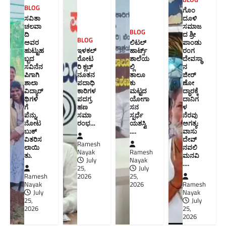
BLOG
ಗೊಂ
ಸವಿತಾ
ದೂಳಿ
ಚಲವಾ
ಸಮಾಜ
BLOG
ದಿ
ದ ಶ್ರೀ
BLOG
ಅವರ
ಲಿಟಲ್
ಪಾಂಡು
ಹುಟ್ಟುಹ
ಇಳಕಲ್
ಹಾರ್ಟ್ಸ್
ರಂಗ
ಬ್ಬದ
ರೋಟ
ಶಾಲೆಯ
ದೇವಸ್ಥಾ
ಸವಿನೆನ
ರಿ ಕ್ಲಬ್
ಲ್ಲಿ
ನ
ಪಿಗಾಗಿ
ನೂತನ‌
ತಾಲೂ
ಜೀರ್
ಶಾಲಾ
ಪದಾಧಿ
ಕು
ಣೋ
ವಿದ್ಯಾರ್
ಕಾರಿಗಳ
ಮಟ್ಟದ
ದ್ಧಾರಕ್ಕೆ
ಥಿಗಳಿ
ಪದಗ್ರ
ಯೋಗಾ
ದಾನಿಗ
ಗೆ
ಹಣ
ಸನ
ಳ
ಪೆನ್ನು,
ಸಮಾ
ಸ್ಪರ್ಧೆ
ನೆರವು
ನೋಟ
ರಂಭ…
ಯಶಸ್ವಿ
ಅಗತ್ಯ:
ಬುಕ್
….
ವಾಸು
ವಿತರಿಸ
ದೇವ್
Ramesh
ಲಾಯಿ
ನವಲಿ
Nayak
Ramesh
ತು.
ಮನವಿ​
July
Nayak
….
25,
July
Ramesh
2026
25,
Nayak
2026
Ramesh
July
Nayak
25,
July
2026
25,
2026