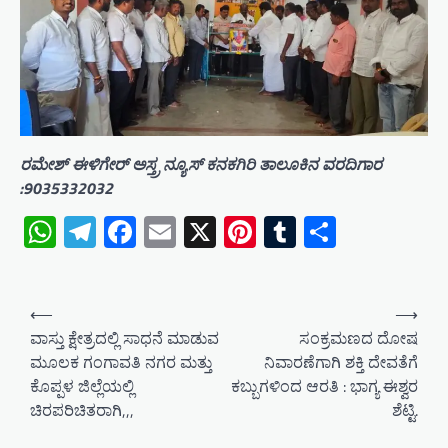
ರಮೇಶ್ ಈಳಿಗೇರ್ ಅಸ್ತ್ರ ನ್ಯೂಸ್ ಕನಕಗಿರಿ ತಾಲೂಕಿನ ವರದಿಗಾರ
:9035332032
WhatsApp
Telegram
Facebook
Email
X
Pinterest
Tumblr
Share
P
⟵
⟶
o
ವಾಸ್ತು ಕ್ಷೇತ್ರದಲ್ಲಿ ಸಾಧನೆ ಮಾಡುವ
ಸಂಕ್ರಮಣದ ದೋಷ
ಮೂಲಕ ಗಂಗಾವತಿ ನಗರ ಮತ್ತು
ನಿವಾರಣೆಗಾಗಿ ಶಕ್ತಿ ದೇವತೆಗೆ
s
ಕೊಪ್ಪಳ ಜಿಲ್ಲೆಯಲ್ಲಿ
ಕಬ್ಬುಗಳಿಂದ ಆರತಿ : ಭಾಗ್ಯ ಈಶ್ವರ
t
ಚಿರಪರಿಚಿತರಾಗಿ,,,
ಶೆಟ್ಟಿ.
n