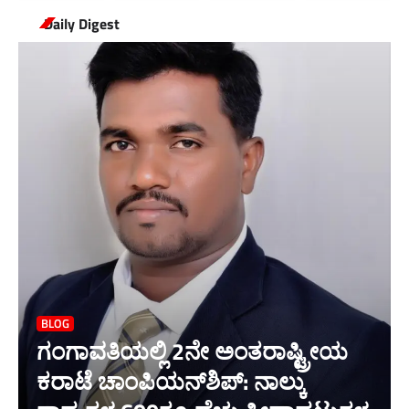
Daily Digest
BLOG
ಗಂಗಾವತಿಯಲ್ಲಿ 2ನೇ ಅಂತರಾಷ್ಟ್ರೀಯ
ಕರಾಟೆ ಚಾಂಪಿಯನ್‌ಶಿಪ್: ನಾಲ್ಕು