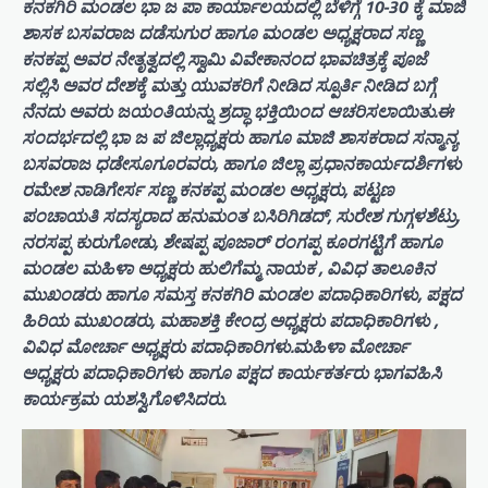
ಕನಕಗಿರಿ ಮಂಡಲ ಭಾ ಜ ಪಾ ಕಾರ್ಯಾಲಯದಲ್ಲಿ ಬೆಳಿಗ್ಗೆ 10-30 ಕ್ಕೆ ಮಾಜಿ
ಶಾಸಕ ಬಸವರಾಜ ದಡೆಸುಗುರ ಹಾಗೂ ಮಂಡಲ ಅಧ್ಯಕ್ಷರಾದ ಸಣ್ಣ
ಕನಕಪ್ಪ ಅವರ ನೇತೃತ್ವದಲ್ಲಿ ಸ್ವಾಮಿ ವಿವೇಕಾನಂದ ಭಾವಚಿತ್ರಕ್ಕೆ ಪೂಜೆ
ಸಲ್ಲಿಸಿ ಅವರ ದೇಶಕ್ಕೆ ಮತ್ತು ಯುವಕರಿಗೆ ನೀಡಿದ ಸ್ಪೂರ್ತಿ ನೀಡಿದ ಬಗ್ಗೆ
ನೆನದು ಅವರು ಜಯಂತಿಯನ್ನು ಶ್ರದ್ಧಾ ಭಕ್ತಿಯಿಂದ ಆಚರಿಸಲಾಯಿತು.ಈ
ಸಂದರ್ಭದಲ್ಲಿ ಭಾ ಜ ಪ ಜಿಲ್ಲಾಧ್ಯಕ್ಷರು ಹಾಗೂ ಮಾಜಿ ಶಾಸಕರಾದ ಸನ್ಮಾನ್ಯ
ಬಸವರಾಜ ಧಡೇಸೂಗೂರವರು, ಹಾಗೂ ಜಿಲ್ಲಾ ಪ್ರಧಾನಕಾರ್ಯದರ್ಶಿಗಳು
ರಮೇಶ ನಾಡಿಗೇರ್ಸ ಸಣ್ಣ ಕನಕಪ್ಪ ಮಂಡಲ ಅಧ್ಯಕ್ಷರು, ಪಟ್ಟಣ
ಪಂಚಾಯತಿ ಸದಸ್ಯರಾದ ಹನುಮಂತ ಬಸಿರಿಗಿಡದ್, ಸುರೇಶ ಗುಗ್ಗಳಶೆಟ್ರು,
ನರಸಪ್ಪ ಕುರುಗೋಡು, ಶೇಷಪ್ಪ ಪೂಜಾರ್ ರಂಗಪ್ಪ ಕೂರಗಟ್ಟಿಗೆ ಹಾಗೂ
ಮಂಡಲ ಮಹಿಳಾ ಅಧ್ಯಕ್ಷರು ಹುಲಿಗೆಮ್ಮ ನಾಯಕ , ವಿವಿಧ ತಾಲೂಕಿನ
ಮುಖಂಡರು ಹಾಗೂ ಸಮಸ್ತ ಕನಕಗಿರಿ ಮಂಡಲ ಪದಾಧಿಕಾರಿಗಳು, ಪಕ್ಷದ
ಹಿರಿಯ ಮುಖಂಡರು, ಮಹಾಶಕ್ತಿ ಕೇಂದ್ರ ಅಧ್ಯಕ್ಷರು ಪದಾಧಿಕಾರಿಗಳು ,
ವಿವಿಧ ಮೋರ್ಚಾ ಅಧ್ಯಕ್ಷರು ಪದಾಧಿಕಾರಿಗಳು.ಮಹಿಳಾ ಮೋರ್ಚಾ
ಅಧ್ಯಕ್ಷರು ಪದಾಧಿಕಾರಿಗಳು ಹಾಗೂ ಪಕ್ಷದ ಕಾರ್ಯಕರ್ತರು ಭಾಗವಹಿಸಿ
ಕಾರ್ಯಕ್ರಮ ಯಶಸ್ವಿಗೊಳಿಸಿದರು.