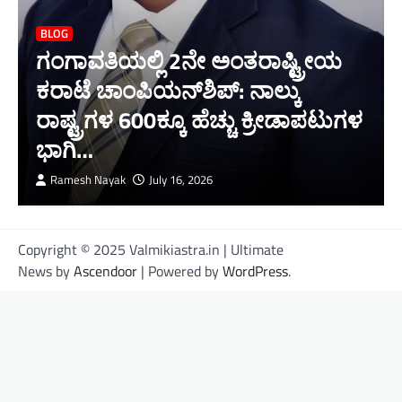
BLOG
ಗಂಗಾವತಿಯಲ್ಲಿ 2ನೇ ಅಂತರಾಷ್ಟ್ರೀಯ
ಕರಾಟೆ ಚಾಂಪಿಯನ್‌ಶಿಪ್: ನಾಲ್ಕು
ರಾಷ್ಟ್ರಗಳ 600ಕ್ಕೂ ಹೆಚ್ಚು ಕ್ರೀಡಾಪಟುಗಳ
ಭಾಗಿ…
Ramesh Nayak
July 16, 2026
Copyright © 2025 Valmikiastra.in | Ultimate
News by
Ascendoor
| Powered by
WordPress
.