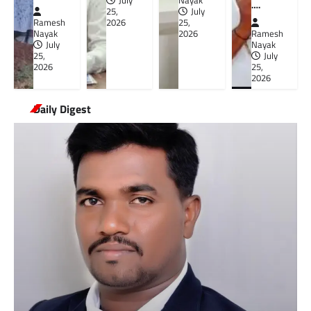
July
Nayak
….
25,
July
Ramesh
2026
25,
Nayak
2026
Ramesh
July
Nayak
25,
July
2026
25,
2026
Daily Digest