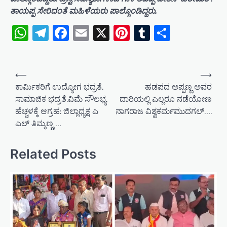
ತಾಯಪ್ಪ ಸೇರಿದಂತೆ ಮಹಿಳೆಯರು ಪಾಲ್ಗೊಂಡಿದ್ದರು.
WhatsApp
Telegram
Facebook
Email
X
Pinterest
Tumblr
Share
P
⟵
⟶
o
ಕಾರ್ಮಿಕರಿಗೆ ಉದ್ಯೋಗ ಭದ್ರತೆ.
ಹಡಪದ ಅಪ್ಪಣ್ಣ ಅವರ
ಸಾಮಾಜಿಕ ಭದ್ರತೆ.ವಿಮೆ ಸೌಲಭ್ಯ
ದಾರಿಯಲ್ಲಿ ಎಲ್ಲರೂ ನಡೆಯೋಣ
s
ಹೆಚ್ಚಳಕ್ಕೆ ಆಗ್ರಹ: ಜಿಲ್ಲಾಧ್ಯಕ್ಷ ಎ
ನಾಗರಾಜ ವಿಶ್ವಕರ್ಮಮುದಗಲ್….
t
ಎಲ್ ತಿಮ್ಮಣ್ಣ …
n
a
Related Posts
v
i
g
a