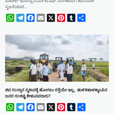
ಪಾಟೀಲ್ ಇವರನ್ನು ಎ.ಎನ್.ಟಿ.ಎಫ್. ಬೆಂಗಳೂರು ( ಹೊಸದಾಗಿ
ಸೃಜನೆಯಾದ…
WhatsApp
Telegram
Facebook
Email
X
Pinterest
Tumblr
Share
ಶವ ಸಂಸ್ಕಾರ ಸ್ಮಶಾನಕ್ಕೆ ಹೋಗಲು ರಸ್ತೆಯೇ ಇಲ್ಲ.. ಹುಳಿಕಿಹಾಳಕ್ಯಾಂಪಿನ
ಜನರ ಸಂಕಷ್ಟ ಕೇಳುವವರಾರು?
WhatsApp
Telegram
Facebook
Email
X
Pinterest
Tumblr
Share