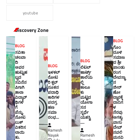
youtube
Discovery Zone
BLOG
BLOG
ಗೊಂ
ಸವಿತಾ
ದೂಳಿ
ಚಲವಾ
ಸಮಾಜ
BLOG
ದಿ
ದ ಶ್ರೀ
BLOG
ಅವರ
ಲಿಟಲ್
ಪಾಂಡು
ಹುಟ್ಟುಹ
ಇಳಕಲ್
ಹಾರ್ಟ್ಸ್
ರಂಗ
ಬ್ಬದ
ರೋಟ
ಶಾಲೆಯ
ದೇವಸ್ಥಾ
ಸವಿನೆನ
ರಿ ಕ್ಲಬ್
ಲ್ಲಿ
ನ
ಪಿಗಾಗಿ
ನೂತನ‌
ತಾಲೂ
ಜೀರ್
ಶಾಲಾ
ಪದಾಧಿ
ಕು
ಣೋ
ವಿದ್ಯಾರ್
ಕಾರಿಗಳ
ಮಟ್ಟದ
ದ್ಧಾರಕ್ಕೆ
ಥಿಗಳಿ
ಪದಗ್ರ
ಯೋಗಾ
ದಾನಿಗ
ಗೆ
ಹಣ
ಸನ
ಳ
ಪೆನ್ನು,
ಸಮಾ
ಸ್ಪರ್ಧೆ
ನೆರವು
ನೋಟ
ರಂಭ…
ಯಶಸ್ವಿ
ಅಗತ್ಯ:
ಬುಕ್
….
ವಾಸು
ವಿತರಿಸ
ದೇವ್
Ramesh
ಲಾಯಿ
ನವಲಿ
Nayak
Ramesh
ತು.
ಮನವಿ​