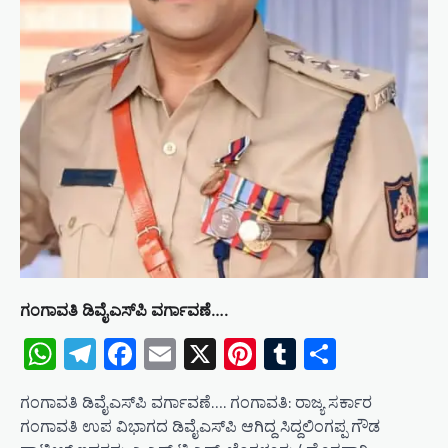
ಗಂಗಾವತಿ ಡಿವೈಎಸ್‌ಪಿ ವರ್ಗಾವಣೆ….
WhatsApp
Telegram
Facebook
Email
X
Pinterest
Tumblr
Share
ಗಂಗಾವತಿ ಡಿವೈಎಸ್‌ಪಿ ವರ್ಗಾವಣೆ…. ಗಂಗಾವತಿ: ರಾಜ್ಯ ಸರ್ಕಾರ
ಗಂಗಾವತಿ ಉಪ ವಿಭಾಗದ ಡಿವೈಎಸ್‌ಪಿ ಆಗಿದ್ದ ಸಿದ್ದಲಿಂಗಪ್ಪ ಗೌಡ