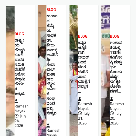
BLOG
ತಾಂಡಾ
ದ
ಹೆಮ್ಮೆ
ಯ
BLOG
ಸಾಧಕ
BLOG
BLOG
ರಾಷ್ಟ್ರೀ
ಡಾ.
ಕನ್ನಡ
ಗಂಗಾವ
ಯ
ತೇಜು
ಅಸ್ಮಿತೆ
ತಿಯಲ್ಲಿ
ಹೆದ್ದಾರಿ
ನಾಯ್ಕ್
ಗಾಗಿ
113ನೇ
ಬಳಕೆ
ಅವರಿಗೆ
ಬೀದರ್
ಕವಿಗೋ
ದಾರರ
ಶ್ರೀ
ನಿಂದ
ಷ್ಠಿ ಮತ್ತು
ಸಮಿತಿ
ಸೇವಾ
ಬೆಂಗ
‘ನೂ
ರಚನೆಗೆ
ಲಾಲ್
ಳೂರಿಗೆ
ರೊಂದು
ಅಶೋ
ಮಹಾ
ಪಾದ
ಹೆಜ್ಜೆಗ
ಕಸ್ವಾಮಿ
ರಾಜ
ಯಾತ್ರೆಗೆ
ಳು’ ಕೃತಿ
ಹೇರೂ
ಕಟ್ಟಡ
ಸನ್ಮಾನ
ಲೋಕಾ
ರ
ಕಾರ್ಮಿ
…
ರ್ಪಣೆ…
ಆಗ್ರಹ.
ಕ
ಸಂಘ
ದಿಂದ
Ramesh
Ramesh
Ramesh
ಭವ್ಯ
Nayak
Nayak
Nayak
ಸನ್ಮಾನ
July
July
July
….
21,
20,
24,
2026
2026
2026
Ramesh
Nayak