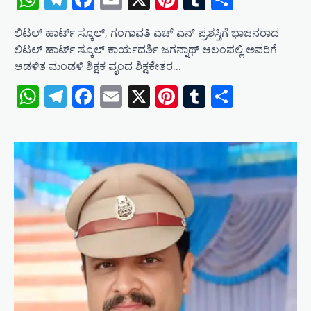
ಲಿಟಲ್ ಹಾರ್ಟ್ ಸ್ಕೂಲ್, ಗಂಗಾವತಿ ಎಚ್ ಎನ್ ಪ್ರಶಸ್ತಿಗೆ ಭಾಜನರಾದ
ಲಿಟಲ್ ಹಾರ್ಟ್ ಸ್ಕೂಲ್ ಕಾರ್ಯದರ್ಶಿ ಜಗನ್ನಾಥ್ ಆಲಂಪಲ್ಲಿ ಅವರಿಗೆ
ಆಡಳಿತ ಮಂಡಳಿ ಶಿಕ್ಷಕ ವೃಂದ ಶಿಕ್ಷಕೇತರ…
WhatsApp
Telegram
Facebook
Email
X
Pinterest
Tumblr
Share