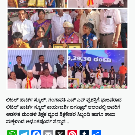
t
i
o
n
ಲಿಟಲ್ ಹಾರ್ಟ್ ಸ್ಕೂಲ್, ಗಂಗಾವತಿ ಎಚ್ ಎನ್ ಪ್ರಶಸ್ತಿಗೆ ಭಾಜನರಾದ
ಲಿಟಲ್ ಹಾರ್ಟ್ ಸ್ಕೂಲ್ ಕಾರ್ಯದರ್ಶಿ ಜಗನ್ನಾಥ್ ಆಲಂಪಲ್ಲಿ ಅವರಿಗೆ
ಆಡಳಿತ ಮಂಡಳಿ ಶಿಕ್ಷಕ ವೃಂದ ಶಿಕ್ಷಕೇತರ ಸಿಬ್ಬಂದಿ ಹಾಗೂ ಶಾಲಾ
ಮಕ್ಕಳಿಂದ ಅಭೂತಪೂರ್ವ ಸನ್ಮಾನ…
WhatsApp
Telegram
Facebook
Email
X
Pinterest
Tumblr
Share