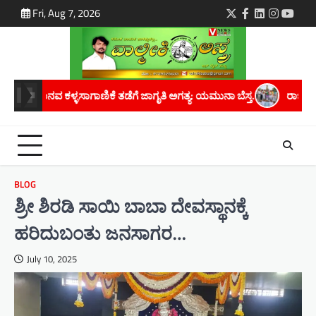
Skip
Fri, Aug 7, 2026
Twitter
Facebook
LinkedIn
Instagra
youtu
to
content
 ಜಾಗೃತಿ ಅಗತ್ಯ: ಯಮುನಾ ಬೆಸ್ತ.
ರಾಜ್ಯದಲ್ಲಿ ಬರಗಾಲದ ಛಾಯೆ ಆವರಿಸಿದೆ; ಸರ್
BLOG
ಶ್ರೀ ಶಿರಡಿ ಸಾಯಿ ಬಾಬಾ ದೇವಸ್ಥಾನಕ್ಕೆ
ಹರಿದುಬಂತು ಜನಸಾಗರ…
July 10, 2025