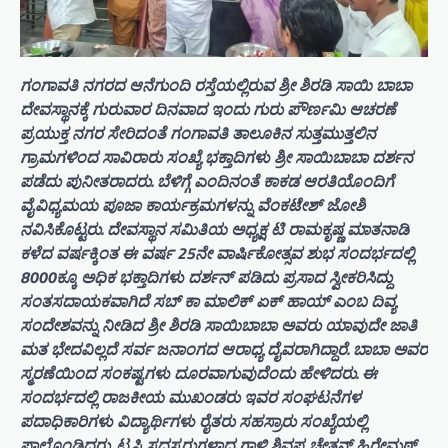
ಗಂಗಾವತಿ ನಗರದ ಆನೆಗುಂದಿ ರಸ್ತೆಯಲ್ಲಿರುವ ಶ್ರೀ ಶಿರಡಿ ಸಾಯಿ ಬಾಬಾ
ದೇವಸ್ಥಾನಕ್ಕೆ ಗುರುವಾರ ದಿನವಾದ ಇಂದು ಗುರು ಪೌರ್ಣಮಿ ಆಚರಣೆ
ಪ್ರಯುಕ್ತ ನಗರ ಸೇರಿದಂತೆ ಗಂಗಾವತಿ ತಾಲೂಕಿನ ಸುತ್ತಮುತ್ತಲಿನ
ಗ್ರಾಮಗಳಿಂದ ಸಾವಿರಾರು ಸಂಖ್ಯೆ ಭಕ್ತಾದಿಗಳು ಶ್ರೀ ಸಾಯಿಬಾಬಾ ದರ್ಶನ
ಪಡೆದು ಪುನೀತರಾದರು. ಬೆಳಿಗ್ಗೆ ಎಂದಿನಂತೆ ಕಾಕಡ ಆರತಿಯೊಂದಿಗೆ
ವೈವಿಧ್ಯಮಯ ಪೂಜಾ ಕಾರ್ಯಕ್ರಮಗಳನ್ನು ವೆಂಕಟೇಶ್ ಜೋಶಿ
ನವಿಸಿಕೊಟ್ಟರು. ದೇವಸ್ಥಾನ ಸಮಿತಿಯ ಅಧ್ಯಕ್ಷ ಟಿ ರಾಮಕೃಷ್ಣ ಮಾತನಾಡಿ
ಕಳೆದ ವರ್ಷಕ್ಕಿಂತ ಈ ವರ್ಷ 25ನೇ ವಾರ್ಷಿಕೋತ್ಸವ ಶುಭ ಸಂದರ್ಭದಲ್ಲಿ
8000ಕ್ಕೂ ಅಧಿಕ ಭಕ್ತಾದಿಗಳು ದರ್ಶನ್ ಪಡಿದು ಪ್ರಸಾದ ಸ್ವೀಕರಿಸಿದ್ದು
ಸಂತಸದಾಯಕವಾಗಿದೆ ಸಬ್ ಕಾ ಮಾಲಿಕ್ ಏಕ್ ಹಾಯ್ ಎಂಬ ದಿವ್ಯ
ಸಂದೇಶವನ್ನು ನೀಡಿದ ಶ್ರೀ ಶಿರಡಿ ಸಾಯಿಬಾಬಾ ಅವರು ಯಾವುದೇ ಜಾತಿ
ಮತ ಭೇದವಿಲ್ಲದೆ ಸರ್ವ ಜನಾಂಗದ ಆರಾಧ್ಯ ದೈವರಾಗಿದ್ದಾರೆ. ಬಾಬಾ ಅವರ
ಸ್ಮರಣೆಯಿಂದ ಸಂಕಷ್ಟಗಳು ದೂರವಾಗುವುದೆಂದು ಹೇಳಿದರು. ಈ
ಸಂದರ್ಭದಲ್ಲಿ ರಾಜಕೀಯ ಮುಖಂಡರು ಇವರ ಸಂಘಟನೆಗಳ
ಪದಾಧಿಕಾರಿಗಳು ವಿದ್ಯಾರ್ಥಿಗಳು ರೈತರು ಸಹಸ್ರಾರು ಸಂಖ್ಯೆಯಲ್ಲಿ
ಪಾಲ್ಗೊಂಡಿದ್ದರು. ಟ್ರಸ್ಟಿ ಸದಸ್ಯರುಗಳಾದ ಗಾಳಿ ಶಿವಪ್ಪ ಚೇತನ್ ಹಿರೇಮಠ್.