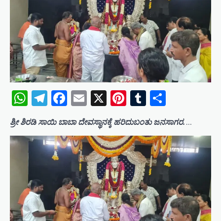
WhatsApp
Telegram
Facebook
Email
X
Pinterest
Tumblr
Share
ಶ್ರೀ ಶಿರಡಿ ಸಾಯಿ ಬಾಬಾ ದೇವಸ್ಥಾನಕ್ಕೆ ಹರಿದುಬಂತು ಜನಸಾಗರ.
…