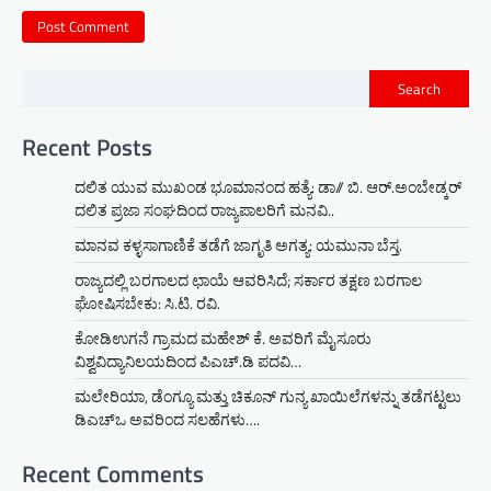
Search
Recent Posts
ದಲಿತ ಯುವ ಮುಖಂಡ ಭೂಮಾನಂದ ಹತ್ಯೆ: ಡಾ// ಬಿ. ಆರ್.ಅಂಬೇಡ್ಕರ್
ದಲಿತ ಪ್ರಜಾ ಸಂಘದಿಂದ ರಾಜ್ಯಪಾಲರಿಗೆ ಮನವಿ..
ಮಾನವ ಕಳ್ಳಸಾಗಾಣಿಕೆ ತಡೆಗೆ ಜಾಗೃತಿ ಅಗತ್ಯ: ಯಮುನಾ ಬೆಸ್ತ.
ರಾಜ್ಯದಲ್ಲಿ ಬರಗಾಲದ ಛಾಯೆ ಆವರಿಸಿದೆ; ಸರ್ಕಾರ ತಕ್ಷಣ ಬರಗಾಲ
ಘೋಷಿಸಬೇಕು: ಸಿ.ಟಿ. ರವಿ.
ಕೋಡಿಉಗನೆ ಗ್ರಾಮದ ಮಹೇಶ್ ಕೆ. ಅವರಿಗೆ ಮೈಸೂರು
ವಿಶ್ವವಿದ್ಯಾನಿಲಯದಿಂದ ಪಿಎಚ್.ಡಿ ಪದವಿ…
ಮಲೇರಿಯಾ, ಡೆಂಗ್ಯೂ ಮತ್ತು ಚಿಕೂನ್ ಗುನ್ಯ ಖಾಯಿಲೆಗಳನ್ನು ತಡೆಗಟ್ಟಲು
ಡಿಎಚ್‌ಒ ಅವರಿಂದ ಸಲಹೆಗಳು….
Recent Comments