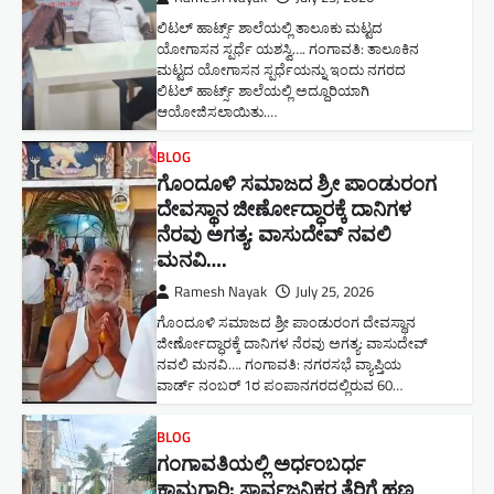
ಲಿಟಲ್ ಹಾರ್ಟ್ಸ್ ಶಾಲೆಯಲ್ಲಿ ತಾಲೂಕು ಮಟ್ಟದ
ಯೋಗಾಸನ ಸ್ಪರ್ಧೆ ಯಶಸ್ವಿ…. ಗಂಗಾವತಿ: ತಾಲೂಕಿನ
ಮಟ್ಟದ ಯೋಗಾಸನ ಸ್ಪರ್ಧೆಯನ್ನು ಇಂದು ನಗರದ
ಲಿಟಲ್ ಹಾರ್ಟ್ಸ್ ಶಾಲೆಯಲ್ಲಿ ಅದ್ದೂರಿಯಾಗಿ
ಆಯೋಜಿಸಲಾಯಿತು.…
BLOG
ಗೊಂದೂಳಿ ಸಮಾಜದ ಶ್ರೀ ಪಾಂಡುರಂಗ
ದೇವಸ್ಥಾನ ಜೀರ್ಣೋದ್ಧಾರಕ್ಕೆ ದಾನಿಗಳ
ನೆರವು ಅಗತ್ಯ: ವಾಸುದೇವ್ ನವಲಿ
ಮನವಿ​….
Ramesh Nayak
July 25, 2026
ಗೊಂದೂಳಿ ಸಮಾಜದ ಶ್ರೀ ಪಾಂಡುರಂಗ ದೇವಸ್ಥಾನ
ಜೀರ್ಣೋದ್ಧಾರಕ್ಕೆ ದಾನಿಗಳ ನೆರವು ಅಗತ್ಯ: ವಾಸುದೇವ್
ನವಲಿ ಮನವಿ​…. ಗಂಗಾವತಿ: ​ನಗರಸಭೆ ವ್ಯಾಪ್ತಿಯ
ವಾರ್ಡ್ ನಂಬರ್ 1ರ ಪಂಪಾನಗರದಲ್ಲಿರುವ 60…
BLOG
ಗಂಗಾವತಿಯಲ್ಲಿ ಅರ್ಧಂಬರ್ಧ
ಕಾಮಗಾರಿ: ಸಾರ್ವಜನಿಕರ ತೆರಿಗೆ ಹಣ