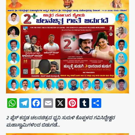
WhatsApp
Telegram
Facebook
Email
X
Pinterest
Tumblr
Share
2 ಪ್ಲೆಸ್ ಕನ್ನಡ ಚಲನಚಿತ್ರದ ಧ್ವನಿ ಸುರುಳಿ ಕೊಪ್ಪಳದ ಗವಿಸಿದ್ದೇಶ್ವರ
ಮಹಾಸ್ವಾಮಿಗಳಿಂದ ಬಿಡುಗಡೆ…