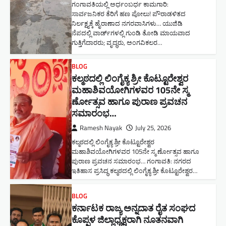
ಗಂಗಾವತಿಯಲ್ಲಿ ಅರ್ಧಂಬರ್ಧ ಕಾಮಗಾರಿ:
ಸಾರ್ವಜನಿಕರ ತೆರಿಗೆ ಹಣ ಪೋಲು! ಪೌರಾಡಳಿತದ
ನಿರ್ಲಕ್ಷ್ಯಕ್ಕೆ ಹೈರಾಣಾದ ನಗರವಾಸಿಗಳು​… ಯುಜಿಡಿ
ನೆಪದಲ್ಲಿ ವಾರ್ಡ್‌ಗಳಲ್ಲಿ ಗುಂಡಿ ತೋಡಿ ಮಾಯವಾದ
ಗುತ್ತಿಗೆದಾರರು; ವೃದ್ಧರು, ಅಂಗವಿಕಲರ…
BLOG
ಕಲ್ಮಠದಲ್ಲಿ ಲಿಂಗೈಕ್ಯ ಶ್ರೀ ಕೊಟ್ಟೂರೇಶ್ವರ
ಮಹಾಶಿವಯೋಗಿಗಳವರ 105ನೇ ಸ್ಮ
ರ್ಣೋತ್ಸವ ಹಾಗೂ ಪುರಾಣ ಪ್ರವಚನ
ಸಮಾರಂಭ​…
Ramesh Nayak
July 25, 2026
ಕಲ್ಮಠದಲ್ಲಿ ಲಿಂಗೈಕ್ಯ ಶ್ರೀ ಕೊಟ್ಟೂರೇಶ್ವರ
ಮಹಾಶಿವಯೋಗಿಗಳವರ 105ನೇ ಸ್ಮ ರ್ಣೋತ್ಸವ ಹಾಗೂ
ಪುರಾಣ ಪ್ರವಚನ ಸಮಾರಂಭ​… ಗಂಗಾವತಿ: ನಗರದ
ಇತಿಹಾಸ ಪ್ರಸಿದ್ಧ ಕಲ್ಮಠದಲ್ಲಿ ಲಿಂಗೈಕ್ಯ ಶ್ರೀ ಕೊಟ್ಟೂರೇಶ್ವರ…
BLOG
ಕರ್ನಾಟಕ ರಾಜ್ಯ ಅನ್ನದಾತ ರೈತ ಸಂಘದ
ಕೊಪ್ಪಳ ಜಿಲ್ಲಾಧ್ಯಕ್ಷರಾಗಿ ನೂತನವಾಗಿ