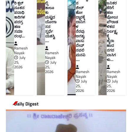
ರಿ ಕ್ಲಬ್
ಲ್ಲಿ
ನ
ಜನಿಕರ
ನೂತನ‌
ತಾಲೂ
ಜೀರ್
ತೆರಿಗೆ
ಪದಾಧಿ
ಕು
ಣೋ
ಹಣ
ಕಾರಿಗಳ
ಮಟ್ಟದ
ದ್ಧಾರಕ್ಕೆ
ಪೋಲು!
ಪದಗ್ರ
ಯೋಗಾ
ದಾನಿಗ
ಪೌರಾಡ
ಹಣ
ಸನ
ಳ
ಳಿತದ
ಸಮಾ
ಸ್ಪರ್ಧೆ
ನೆರವು
ನಿರ್ಲಕ್ಷ್ಯ
ರಂಭ…
ಯಶಸ್ವಿ
ಅಗತ್ಯ:
ಕ್ಕೆ
….
ವಾಸು
ಹೈರಾ
ದೇವ್
ಣಾದ
Ramesh
ನವಲಿ
ನಗರ
Nayak
Ramesh
ಮನವಿ​
ವಾಸಿಗ
July
Nayak
….
ಳು​…
25,
July
2026
25,
2026
Ramesh
Ramesh
Nayak
Nayak
July
July
25,
25,
2026
2026
Daily Digest