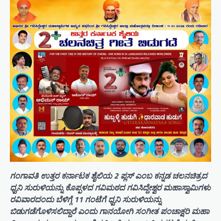
ಗಂಗಾವತಿ ಉತ್ತರ ಕರ್ನಾಟಕ ಶೈಲಿಯ 2 ಪ್ಲಸ್ ಎಂಬ ಕನ್ನಡ ಚಲನಚಿತ್ರದ
ಧ್ವನಿ ಸುರುಳಿಯನ್ನು ಕೊಪ್ಪಳದ ಗವಿಮಠದ ಗವಿಸಿದ್ದೇಶ್ವರ ಮಹಾಸ್ವಾಮಿಗಳು
ರವಿವಾರದಂದು ಬೆಳಿಗ್ಗೆ 11 ಗಂಟೆಗೆ ಧ್ವನಿ ಸುರುಳಿಯನ್ನು
ಬಿಡುಗಡೆಗೊಳಿಸಲಿದ್ದಾರೆ ಎಂದು ಗಾನಯೋಗಿ ಸಂಗೀತ ಪಂಚಾಕ್ಷರಿ ಮಹಾ