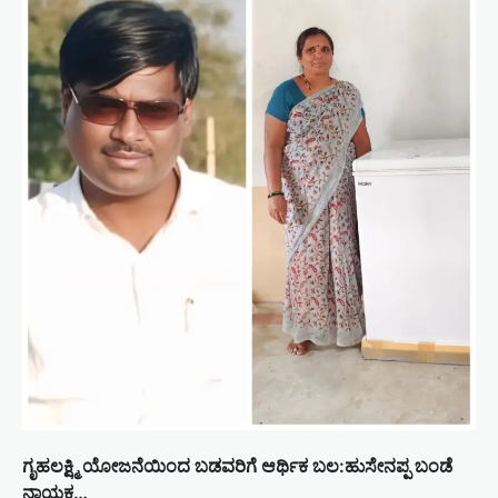
ಗೃಹಲಕ್ಷ್ಮಿ ಯೋಜನೆಯಿಂದ ಬಡವರಿಗೆ ಆರ್ಥಿಕ ಬಲ:ಹುಸೇನಪ್ಪ ಬಂಡೆ
ನಾಯಕ…