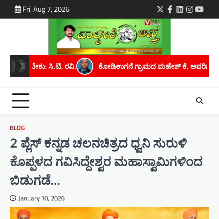
Skip
Fri, Aug 7, 2026
Twitter
Facebook
LinkedIn
Instagra
youtu
to
content
ಡಿಉಗನೆ ಗ್ರಾಮದ ಮಹೇಶ್ ಕೆ. ಅವರಿಗೆ ಮೈಸೂರು ವಿಶ್ವವಿದ್ಯಾನಿಲಯದಿಂದ ಪಿಎಚ್.
BLOG
2 ಪ್ಲೆಸ್ ಕನ್ನಡ ಚಲನಚಿತ್ರದ ಧ್ವನಿ ಸುರುಳಿ
ಕೊಪ್ಪಳದ ಗವಿಸಿದ್ದೇಶ್ವರ ಮಹಾಸ್ವಾಮಿಗಳಿಂದ
ಬಿಡುಗಡೆ…
January 10, 2026