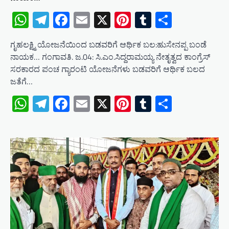
WhatsApp
Telegram
Facebook
Email
X
Pinterest
Tumblr
Share
ಗೃಹಲಕ್ಷ್ಮಿ ಯೋಜನೆಯಿಂದ ಬಡವರಿಗೆ ಆರ್ಥಿಕ ಬಲ:ಹುಸೇನಪ್ಪ ಬಂಡೆ
ನಾಯಕ… ಗಂಗಾವತಿ. ಜ.04: ಸಿ.ಎಂ.ಸಿದ್ದರಾಮಯ್ಯ ನೇತೃತ್ವದ ಕಾಂಗ್ರೆಸ್
ಸರಕಾರದ ಪಂಚ ಗ್ಯಾರಂಟಿ ಯೋಜನೆಗಳು ಬಡವರಿಗೆ ಆರ್ಥಿಕ ಬಲದ
ಜತೆಗೆ…
WhatsApp
Telegram
Facebook
Email
X
Pinterest
Tumblr
Share