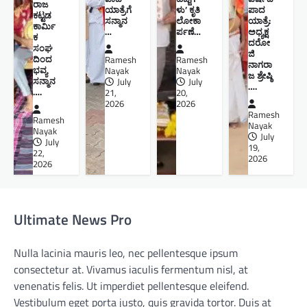
ರಾಜ
ಯಾತ್ರೆಗೆ
ಳು’ ಕೃತಿ
ಪಾದ
ಕಟ್ಟಡ
ಸನ್ಮಾನ
ಲೋಕಾ
ಯಾತ್ರೆ:
ಕಾರ್ಮಿ
…
ರ್ಪಣೆ…
ಅಧ್ಯಕ್ಷ
ಕ
ದರೋ
ಸಂಘ
ಜಿ
ದಿಂದ
Ramesh
Ramesh
ನಾಗರಾ
ಭವ್ಯ
Nayak
Nayak
ಜ ಶ್ರೇಷ್ಠಿ ​
ಸನ್ಮಾನ
July
July
….
….
21,
20,
2026
2026
Ramesh
Ramesh
Nayak
Nayak
July
July
19,
22,
2026
2026
Ultimate News Pro
Nulla lacinia mauris leo, nec pellentesque ipsum
consectetur at. Vivamus iaculis fermentum nisl, at
venenatis felis. Ut imperdiet pellentesque eleifend.
Vestibulum eget porta justo, quis gravida tortor. Duis at