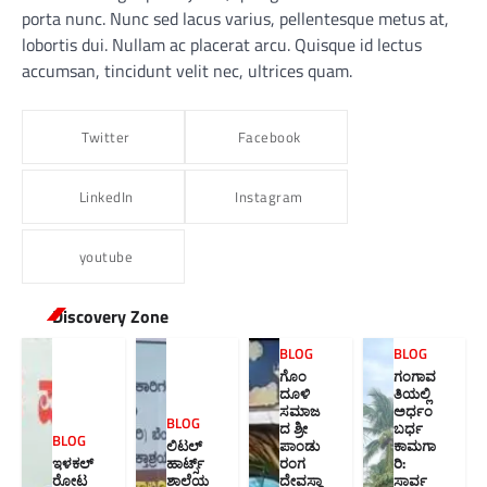
porta nunc. Nunc sed lacus varius, pellentesque metus at,
lobortis dui. Nullam ac placerat arcu. Quisque id lectus
accumsan, tincidunt velit nec, ultrices quam.
Twitter
Facebook
LinkedIn
Instagram
youtube
Discovery Zone
BLOG
BLOG
ಗೊಂ
ಗಂಗಾವ
ದೂಳಿ
ತಿಯಲ್ಲಿ
ಸಮಾಜ
ಅರ್ಧಂ
BLOG
ದ ಶ್ರೀ
ಬರ್ಧ
BLOG
ಲಿಟಲ್
ಪಾಂಡು
ಕಾಮಗಾ
ಇಳಕಲ್
ಹಾರ್ಟ್ಸ್
ರಂಗ
ರಿ:
ರೋಟ
ಶಾಲೆಯ
ದೇವಸ್ಥಾ
ಸಾರ್ವ