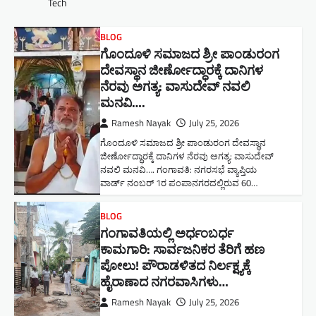
Tech
BLOG
ಗೊಂದೂಳಿ ಸಮಾಜದ ಶ್ರೀ ಪಾಂಡುರಂಗ
ದೇವಸ್ಥಾನ ಜೀರ್ಣೋದ್ಧಾರಕ್ಕೆ ದಾನಿಗಳ
ನೆರವು ಅಗತ್ಯ: ವಾಸುದೇವ್ ನವಲಿ
ಮನವಿ​….
Ramesh Nayak
July 25, 2026
ಗೊಂದೂಳಿ ಸಮಾಜದ ಶ್ರೀ ಪಾಂಡುರಂಗ ದೇವಸ್ಥಾನ
ಜೀರ್ಣೋದ್ಧಾರಕ್ಕೆ ದಾನಿಗಳ ನೆರವು ಅಗತ್ಯ: ವಾಸುದೇವ್
ನವಲಿ ಮನವಿ​…. ಗಂಗಾವತಿ: ​ನಗರಸಭೆ ವ್ಯಾಪ್ತಿಯ
ವಾರ್ಡ್ ನಂಬರ್ 1ರ ಪಂಪಾನಗರದಲ್ಲಿರುವ 60…
BLOG
ಗಂಗಾವತಿಯಲ್ಲಿ ಅರ್ಧಂಬರ್ಧ
ಕಾಮಗಾರಿ: ಸಾರ್ವಜನಿಕರ ತೆರಿಗೆ ಹಣ
ಪೋಲು! ಪೌರಾಡಳಿತದ ನಿರ್ಲಕ್ಷ್ಯಕ್ಕೆ
ಹೈರಾಣಾದ ನಗರವಾಸಿಗಳು​…
Ramesh Nayak
July 25, 2026