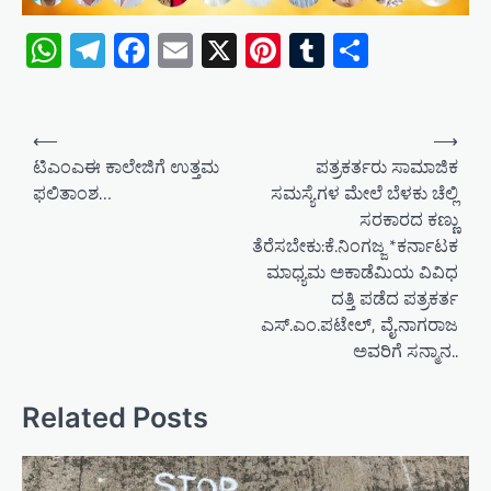
WhatsApp
Telegram
Facebook
Email
X
Pinterest
Tumblr
Share
P
⟵
⟶
o
ಟಿಎಂಎಈ ಕಾಲೇಜಿಗೆ ಉತ್ತಮ
ಪತ್ರಕರ್ತರು ಸಾಮಾಜಿಕ
‌ಫಲಿತಾಂಶ…
ಸಮಸ್ಯೆಗಳ ಮೇಲೆ ಬೆಳಕು ಚೆಲ್ಲಿ
s
ಸರಕಾರದ ಕಣ್ಣು
t
ತೆರೆಸಬೇಕು:ಕೆ.ನಿಂಗಜ್ಜ *ಕರ್ನಾಟಕ
n
ಮಾಧ್ಯಮ ಅಕಾಡೆಮಿಯ ವಿವಿಧ
a
ದತ್ತಿ ಪಡೆದ ಪತ್ರಕರ್ತ
ಎಸ್.ಎಂ.ಪಟೇಲ್, ವೈ.ನಾಗರಾಜ
v
ಅವರಿಗೆ ಸನ್ಮಾನ..
i
g
Related Posts
a
t