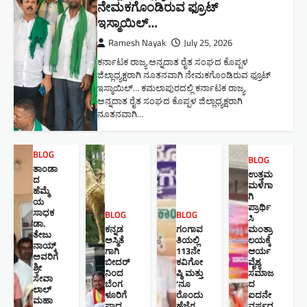
ನೇಮಕಗೊಂಡಿರುವ ಫ್ರೂಟ್
ಇಸ್ಮಾಯಿಲ್…
Ramesh Nayak
July 25, 2026
ಕರ್ನಾಟಕ ರಾಜ್ಯ ಅನ್ನದಾತ ರೈತ ಸಂಘದ ಕೊಪ್ಪಳ
ಜಿಲ್ಲಾಧ್ಯಕ್ಷರಾಗಿ ನೂತನವಾಗಿ ನೇಮಕಗೊಂಡಿರುವ ಫ್ರೂಟ್
ಇಸ್ಮಾಯಿಲ್… ಕಮಲಾಪುರದಲ್ಲಿ ಕರ್ನಾಟಕ ರಾಜ್ಯ
ಅನ್ನದಾತ ರೈತ ಸಂಘದ ಕೊಪ್ಪಳ ಜಿಲ್ಲಾಧ್ಯಕ್ಷರಾಗಿ
ನೂತನವಾಗಿ…
BLOG
BLOG
ತಾಂಡಾ
ಉತ್ತಮ
ದ
ಮಳೆಗಾ
ಹೆಮ್ಮೆ
ಗಿ
ಯ
ಪ್ರಾರ್ಥಿ
ಸಾಧಕ
BLOG
BLOG
ಸಿ
ಡಾ.
ಕನ್ನಡ
ಗಂಗಾವ
ಮಂತ್ರಾ
ತೇಜು
ಅಸ್ಮಿತೆ
ತಿಯಲ್ಲಿ
ಲಯಕ್ಕೆ
ನಾಯ್ಕ್
ಗಾಗಿ
113ನೇ
ಆರ್ಯ
ಅವರಿಗೆ
ಬೀದರ್
ಕವಿಗೋ
ವೈಶ್ಯ
ಶ್ರೀ
ನಿಂದ
ಷ್ಠಿ ಮತ್ತು
ಸಮಾಜ
ಸೇವಾ
ಬೆಂಗ
‘ನೂ
ದ
ಲಾಲ್
ಳೂರಿಗೆ
ರೊಂದು
ಐದನೇ
ಮಹಾ
ಪಾದ
ಹೆಜ್ಜೆಗ
ವರ್ಷದ