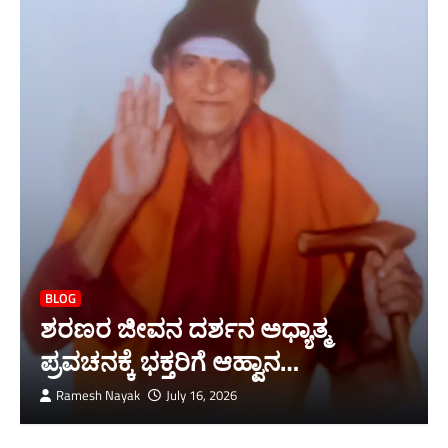
BLOG
ಶರಣರ ಜೀವನ ದರ್ಶನ ಅಧ್ಯಾತ್ಮ
ಪ್ರವಚನಕ್ಕೆ ಭಕ್ತರಿಗೆ ಆಹ್ವಾನ…
Ramesh Nayak
July 16, 2026