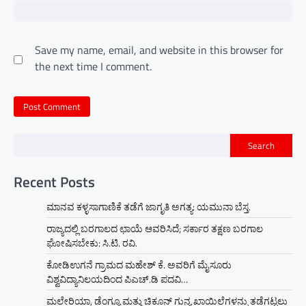
Save my name, email, and website in this browser for
the next time I comment.
Search
Recent Posts
ಮಾನವ ಕಳ್ಳಸಾಗಾಣಿಕೆ ತಡೆಗೆ ಜಾಗೃತಿ ಅಗತ್ಯ: ಯಮುನಾ ಬೆಸ್ತ.
ರಾಜ್ಯದಲ್ಲಿ ಬರಗಾಲದ ಛಾಯೆ ಆವರಿಸಿದೆ; ಸರ್ಕಾರ ತಕ್ಷಣ ಬರಗಾಲ
ಘೋಷಿಸಬೇಕು: ಸಿ.ಟಿ. ರವಿ.
ಕೋಡಿಉಗನೆ ಗ್ರಾಮದ ಮಹೇಶ್ ಕೆ. ಅವರಿಗೆ ಮೈಸೂರು
ವಿಶ್ವವಿದ್ಯಾನಿಲಯದಿಂದ ಪಿಎಚ್.ಡಿ ಪದವಿ…
ಮಲೇರಿಯಾ, ಡೆಂಗ್ಯೂ ಮತ್ತು ಚಿಕೂನ್ ಗುನ್ಯ ಖಾಯಿಲೆಗಳನ್ನು ತಡೆಗಟ್ಟಲು