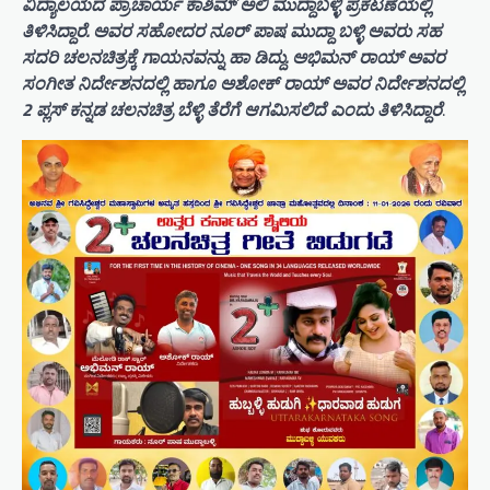
ವಿದ್ಯಾಲಯದ ಪ್ರಾಚಾರ್ಯ ಕಾಶಿಮ್ ಅಲಿ ಮುದ್ದಾಬಳ್ಳಿ ಪ್ರಕಟಣೆಯಲ್ಲಿ
ತಿಳಿಸಿದ್ದಾರೆ. ಅವರ ಸಹೋದರ ನೂರ್ ಪಾಷ ಮುದ್ದಾ ಬಳ್ಳಿ ಅವರು ಸಹ
ಸದರಿ ಚಲನಚಿತ್ರಕ್ಕೆ ಗಾಯನವನ್ನು ಹಾ ಡಿದ್ದು. ಅಭಿಮನ್ ರಾಯ್ ಅವರ
ಸಂಗೀತ ನಿರ್ದೇಶನದಲ್ಲಿ ಹಾಗೂ ಅಶೋಕ್ ರಾಯ್ ಅವರ ನಿರ್ದೇಶನದಲ್ಲಿ
2 ಪ್ಲಸ್ ಕನ್ನಡ ಚಲನಚಿತ್ರ ಬೆಳ್ಳಿ ತೆರೆಗೆ ಆಗಮಿಸಲಿದೆ ಎಂದು ತಿಳಿಸಿದ್ದಾರೆ
.