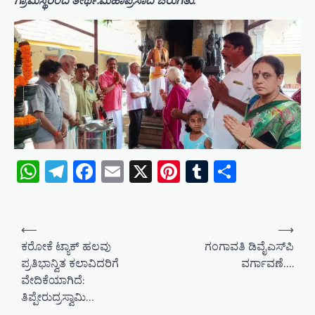
ಗ್ರಾಮಸ್ಥರಿಂದ ತೀರ್ಥ.ಮಹಾಪ್ರಸಾದ ಜರುಗಿತು.
WhatsApp
Telegram
Facebook
Email
X
Pinterest
Tumblr
Share
P
⟵
⟶
o
ಕರೋಕೆ ಟ್ಯಾಕ್ ಹಲವು
ಗಂಗಾವತಿ ಡಿವೈಎಸ್‌ಪಿ
ಪ್ರತಿಭಾನ್ವಿತ ಕಲಾವಿದರಿಗೆ
ವರ್ಗಾವಣೆ….
s
ವೇದಿಕೆಯಾಗಿದೆ:
t
ತಿಪ್ಪೇರುದ್ರಸ್ವಾಮಿ…
n