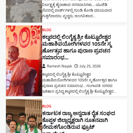
ನಿರ್ಲಕ್ಷ್ಯಕ್ಕೆ ಹೈರಾಣಾದ ನಗರವಾಸಿಗಳು​… ಯುಜಿಡಿ
ನೆಪದಲ್ಲಿ ವಾರ್ಡ್‌ಗಳಲ್ಲಿ ಗುಂಡಿ ತೋಡಿ ಮಾಯವಾದ
ಗುತ್ತಿಗೆದಾರರು; ವೃದ್ಧರು, ಅಂಗವಿಕಲರ…
BLOG
ಕಲ್ಮಠದಲ್ಲಿ ಲಿಂಗೈಕ್ಯ ಶ್ರೀ ಕೊಟ್ಟೂರೇಶ್ವರ
ಮಹಾಶಿವಯೋಗಿಗಳವರ 105ನೇ ಸ್ಮ
ರ್ಣೋತ್ಸವ ಹಾಗೂ ಪುರಾಣ ಪ್ರವಚನ
ಸಮಾರಂಭ​…
Ramesh Nayak
July 25, 2026
ಕಲ್ಮಠದಲ್ಲಿ ಲಿಂಗೈಕ್ಯ ಶ್ರೀ ಕೊಟ್ಟೂರೇಶ್ವರ
ಮಹಾಶಿವಯೋಗಿಗಳವರ 105ನೇ ಸ್ಮ ರ್ಣೋತ್ಸವ ಹಾಗೂ
ಪುರಾಣ ಪ್ರವಚನ ಸಮಾರಂಭ​… ಗಂಗಾವತಿ: ನಗರದ
ಇತಿಹಾಸ ಪ್ರಸಿದ್ಧ ಕಲ್ಮಠದಲ್ಲಿ ಲಿಂಗೈಕ್ಯ ಶ್ರೀ ಕೊಟ್ಟೂರೇಶ್ವರ…
BLOG
ಕರ್ನಾಟಕ ರಾಜ್ಯ ಅನ್ನದಾತ ರೈತ ಸಂಘದ
ಕೊಪ್ಪಳ ಜಿಲ್ಲಾಧ್ಯಕ್ಷರಾಗಿ ನೂತನವಾಗಿ
ನೇಮಕಗೊಂಡಿರುವ ಫ್ರೂಟ್