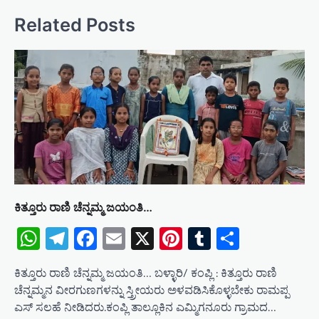
a
Related Posts
v
i
g
a
t
i
o
n
ಕಿತ್ತೂರು ರಾಣಿ ಚೆನ್ನಮ್ಮ ಜಯಂತಿ…
WhatsApp
Telegram
Facebook
Email
X
Pinterest
Tumblr
Share
ಕಿತ್ತೂರು ರಾಣಿ ಚೆನ್ನಮ್ಮ ಜಯಂತಿ… ಬಳ್ಳಾರಿ/ ಕಂಪ್ಲಿ : ಕಿತ್ತೂರು ರಾಣಿ
ಚೆನ್ನಮ್ಮನ ವೀರಗುಣಗಳನ್ನು ಸ್ತ್ರೀಯರು ಅಳವಡಿಸಿಕೊಳ್ಳಬೇಕು ರಾಮಪ್ಪ
ಎಸ್ ಸಲಹೆ ನೀಡಿದರು.ಕಂಪ್ಲಿ ತಾಲ್ಲೂಕಿನ ಎಮ್ಮಿಗನೂರು ಗ್ರಾಮದ…