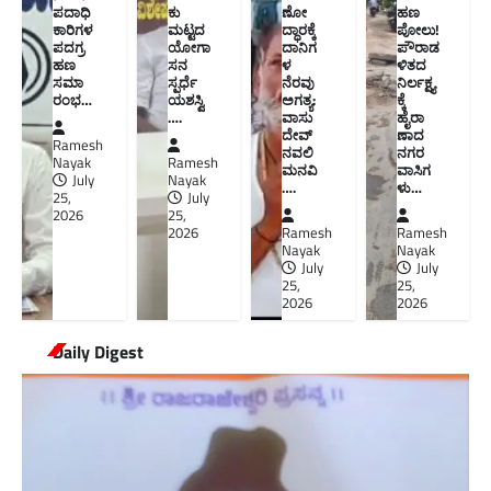
ಪದಾಧಿ
ಕು
ಣೋ
ಹಣ
ಕಾರಿಗಳ
ಮಟ್ಟದ
ದ್ಧಾರಕ್ಕೆ
ಪೋಲು!
ಪದಗ್ರ
ಯೋಗಾ
ದಾನಿಗ
ಪೌರಾಡ
ಹಣ
ಸನ
ಳ
ಳಿತದ
ಸಮಾ
ಸ್ಪರ್ಧೆ
ನೆರವು
ನಿರ್ಲಕ್ಷ್ಯ
ರಂಭ…
ಯಶಸ್ವಿ
ಅಗತ್ಯ:
ಕ್ಕೆ
….
ವಾಸು
ಹೈರಾ
ದೇವ್
ಣಾದ
Ramesh
ನವಲಿ
ನಗರ
Nayak
Ramesh
ಮನವಿ​
ವಾಸಿಗ
July
Nayak
….
ಳು​…
25,
July
2026
25,
2026
Ramesh
Ramesh
Nayak
Nayak
July
July
25,
25,
2026
2026
Daily Digest