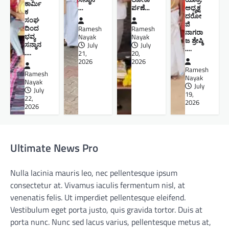
ಕಾರ್ಮಿ
…
ರ್ಪಣೆ…
ಅಧ್ಯಕ್ಷ
ಕ
ದರೋ
ಸಂಘ
ಜಿ
ದಿಂದ
Ramesh
Ramesh
ನಾಗರಾ
ಭವ್ಯ
Nayak
Nayak
ಜ ಶ್ರೇಷ್ಠಿ ​
ಸನ್ಮಾನ
July
July
….
….
21,
20,
2026
2026
Ramesh
Ramesh
Nayak
Nayak
July
July
19,
22,
2026
2026
Ultimate News Pro
Nulla lacinia mauris leo, nec pellentesque ipsum
consectetur at. Vivamus iaculis fermentum nisl, at
venenatis felis. Ut imperdiet pellentesque eleifend.
Vestibulum eget porta justo, quis gravida tortor. Duis at
porta nunc. Nunc sed lacus varius, pellentesque metus at,