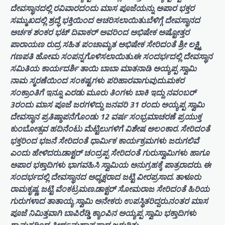
ದೇವಸ್ಥಾನದಲ್ಲಿ ರವಿವಾರದಂದು ಮಾಸ ಪೂಜೆಯನ್ನು ಅಪಾರ ಭಕ್ತರ
ಸಮ್ಮುಖದಲ್ಲಿ ಶ್ರದ್ಧೆ ಭಕ್ತಿಯಿಂದ ಆಚರಿಸಲಾಯಿತು.ಬೆಳಿಗ್ಗೆ ದೇವಸ್ಥಾನದ
ಅರ್ಚಕ ಶಂಕರ ಭಟ್ ದಿವಾಕರ್ ಅವರಿಂದ ಅಭಿಷೇಕ ಅಷ್ಟೋತ್ತರ
ಪಾರಾಯಣ ರುದ್ರ ಸಹಿತ ಪಂಚಾಮೃತ ಅಭಿಷೇಕ ಸೇರಿದಂತೆ ಶ್ರೀ ಲಕ್ಷ್ಮಿ
ಗಣಪತಿ ಹೋಮ ಸಂಪನ್ನಗೊಳಿಸಲಾಯಿತು.ಈ ಸಂದರ್ಭದಲ್ಲಿ ದೇವಸ್ಥಾನ
ಸಮಿತಿಯ ಕಾರ್ಯದರ್ಶಿ ತಾಯಿ ಬಾಬಾ ಮಾತನಾಡಿ ಅಯ್ಯಪ್ಪ ಸ್ವಾಮಿ
ನಾಮ ಸ್ಮರಣೆಯಿಂದ ಸಂಕಷ್ಟಗಳು ಪರಿಹಾರವಾಗುವುದು.ಮಕರ
ಸಂಕ್ರಾಂತಿಗೆ ಇನ್ನೂ ಎರಡು ಮೂರು ತಿಂಗಳು ಬಾಕಿ ಇದ್ದು ನವಂಬರ್
3ರಂದು ಮಾಸ ಪೂಜೆ ಜರಗಳಿದ್ದು ಜನವರಿ 31 ರಂದು ಅಯ್ಯಪ್ಪ ಸ್ವಾಮಿ
ದೇವಸ್ಥಾನ ಪ್ರತಿಷ್ಠಾಪನೆಗೊಂಡು 12 ವರ್ಷ ಸಂಭ್ರಮಾಚರಣೆ ಪ್ರಯುಕ್ತ
ಕುಂಬೋತ್ಸವ ಹದಿನೆಂಟು ಮೆಟ್ಟಿಲುಗಳಿಗೆ ವಿಶೇಷ ಅಲಂಕಾರ. ಸೇರಿದಂತೆ
ಭಕ್ತರಿಂದ ಭಜನೆ ಸೇರಿದಂತೆ ಧಾರ್ಮಿಕ ಕಾರ್ಯಕ್ರಮಗಳು ಜರುಗಲಿವೆ
ಎಂದು ಹೇಳಿದರು.ಡಾಕ್ಟರ್ ಚಂದ್ರಪ್ಪ ಸೇರಿದಂತೆ ಗುರುಸ್ವಾಮಿಗಳು ಹಾಗೂ
ಅಪಾರ ಭಕ್ತಾದಿಗಳು ಭಾಗವಹಿಸಿ ಸ್ವಾಮಿಯ ಅನುಗ್ರಹಕ್ಕೆ ಪಾತ್ರರಾದರು. ಈ
ಸಂದರ್ಭದಲ್ಲಿ ದೇವಸ್ಥಾನದ ಅಧ್ಯಕ್ಷರಾದ ಜಟ್ಟಿ ವೀರಪ್ರಸಾದ. ತಾಳೂರು
ರಾಮಕೃಷ್ಣ. ಜಟ್ಟಿ ವೆಂಕಟ್ರಮಣ.ಡಾಕ್ಟರ್ ಸೋಮರಾಜ ಸೇರಿದಂತೆ ಹಿರಿಯ
ಗುರುಗಳಾದ ತಾತಾಯ್ಯ ಸ್ವಾಮಿ ಅನೇಕರು ಉಪಸ್ಥಿತರಿದ್ದರು.ನಂತರ ಮಾಸ
ಪೂಜೆ ನಿಮಿತ್ತವಾಗಿ ಬಾಪಿರೆಡ್ಡಿ ಕ್ಯಾಂಪಿನ ಅಯ್ಯಪ್ಪ ಸ್ವಾಮಿ ಭಕ್ತಾದಿಗಳು