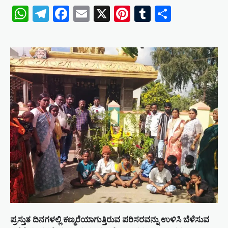
WhatsApp
Telegram
Facebook
Email
X
Pinterest
Tumblr
Share
ಪ್ರಸ್ತುತ ದಿನಗಳಲ್ಲಿ ಕಣ್ಮರೆಯಾಗುತ್ತಿರುವ ಪರಿಸರವನ್ನು ಉಳಿಸಿ ಬೆಳೆಸುವ