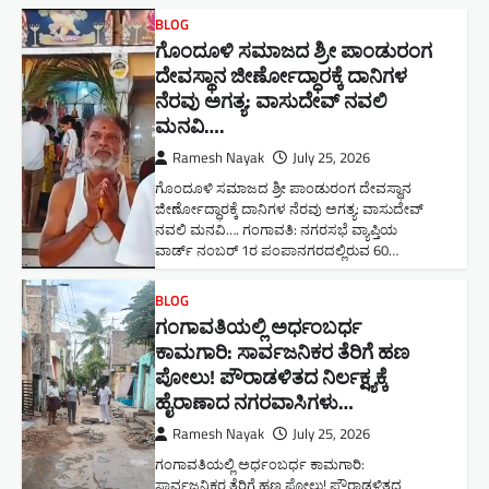
BLOG
ಗೊಂದೂಳಿ ಸಮಾಜದ ಶ್ರೀ ಪಾಂಡುರಂಗ
ದೇವಸ್ಥಾನ ಜೀರ್ಣೋದ್ಧಾರಕ್ಕೆ ದಾನಿಗಳ
ನೆರವು ಅಗತ್ಯ: ವಾಸುದೇವ್ ನವಲಿ
ಮನವಿ​….
Ramesh Nayak
July 25, 2026
ಗೊಂದೂಳಿ ಸಮಾಜದ ಶ್ರೀ ಪಾಂಡುರಂಗ ದೇವಸ್ಥಾನ
ಜೀರ್ಣೋದ್ಧಾರಕ್ಕೆ ದಾನಿಗಳ ನೆರವು ಅಗತ್ಯ: ವಾಸುದೇವ್
ನವಲಿ ಮನವಿ​…. ಗಂಗಾವತಿ: ​ನಗರಸಭೆ ವ್ಯಾಪ್ತಿಯ
ವಾರ್ಡ್ ನಂಬರ್ 1ರ ಪಂಪಾನಗರದಲ್ಲಿರುವ 60…
BLOG
ಗಂಗಾವತಿಯಲ್ಲಿ ಅರ್ಧಂಬರ್ಧ
ಕಾಮಗಾರಿ: ಸಾರ್ವಜನಿಕರ ತೆರಿಗೆ ಹಣ
ಪೋಲು! ಪೌರಾಡಳಿತದ ನಿರ್ಲಕ್ಷ್ಯಕ್ಕೆ
ಹೈರಾಣಾದ ನಗರವಾಸಿಗಳು​…
Ramesh Nayak
July 25, 2026
ಗಂಗಾವತಿಯಲ್ಲಿ ಅರ್ಧಂಬರ್ಧ ಕಾಮಗಾರಿ:
ಸಾರ್ವಜನಿಕರ ತೆರಿಗೆ ಹಣ ಪೋಲು! ಪೌರಾಡಳಿತದ