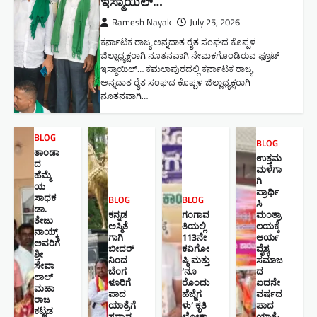
ಇಸ್ಮಾಯಿಲ್…
Ramesh Nayak
July 25, 2026
ಕರ್ನಾಟಕ ರಾಜ್ಯ ಅನ್ನದಾತ ರೈತ ಸಂಘದ ಕೊಪ್ಪಳ
ಜಿಲ್ಲಾಧ್ಯಕ್ಷರಾಗಿ ನೂತನವಾಗಿ ನೇಮಕಗೊಂಡಿರುವ ಫ್ರೂಟ್
ಇಸ್ಮಾಯಿಲ್… ಕಮಲಾಪುರದಲ್ಲಿ ಕರ್ನಾಟಕ ರಾಜ್ಯ
ಅನ್ನದಾತ ರೈತ ಸಂಘದ ಕೊಪ್ಪಳ ಜಿಲ್ಲಾಧ್ಯಕ್ಷರಾಗಿ
ನೂತನವಾಗಿ…
BLOG
BLOG
ತಾಂಡಾ
ಉತ್ತಮ
ದ
ಮಳೆಗಾ
ಹೆಮ್ಮೆ
ಗಿ
ಯ
ಪ್ರಾರ್ಥಿ
ಸಾಧಕ
BLOG
BLOG
ಸಿ
ಡಾ.
ಕನ್ನಡ
ಗಂಗಾವ
ಮಂತ್ರಾ
ತೇಜು
ಅಸ್ಮಿತೆ
ತಿಯಲ್ಲಿ
ಲಯಕ್ಕೆ
ನಾಯ್ಕ್
ಗಾಗಿ
113ನೇ
ಆರ್ಯ
ಅವರಿಗೆ
ಬೀದರ್
ಕವಿಗೋ
ವೈಶ್ಯ
ಶ್ರೀ
ನಿಂದ
ಷ್ಠಿ ಮತ್ತು
ಸಮಾಜ
ಸೇವಾ
ಬೆಂಗ
‘ನೂ
ದ
ಲಾಲ್
ಳೂರಿಗೆ
ರೊಂದು
ಐದನೇ
ಮಹಾ
ಪಾದ
ಹೆಜ್ಜೆಗ
ವರ್ಷದ
ರಾಜ
ಯಾತ್ರೆಗೆ
ಳು’ ಕೃತಿ
ಪಾದ
ಕಟ್ಟಡ
ಸನ್ಮಾನ
ಲೋಕಾ
ಯಾತ್ರೆ: