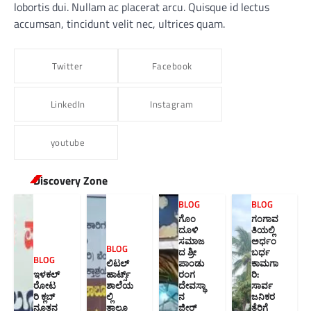
lobortis dui. Nullam ac placerat arcu. Quisque id lectus
accumsan, tincidunt velit nec, ultrices quam.
Twitter
Facebook
LinkedIn
Instagram
youtube
Discovery Zone
BLOG
BLOG
ಗೊಂ
ಗಂಗಾವ
ದೂಳಿ
ತಿಯಲ್ಲಿ
ಸಮಾಜ
ಅರ್ಧಂ
BLOG
ದ ಶ್ರೀ
ಬರ್ಧ
BLOG
ಲಿಟಲ್
ಪಾಂಡು
ಕಾಮಗಾ
ಇಳಕಲ್
ಹಾರ್ಟ್ಸ್
ರಂಗ
ರಿ:
ರೋಟ
ಶಾಲೆಯ
ದೇವಸ್ಥಾ
ಸಾರ್ವ
ರಿ ಕ್ಲಬ್
ಲ್ಲಿ
ನ
ಜನಿಕರ
ನೂತನ‌
ತಾಲೂ
ಜೀರ್
ತೆರಿಗೆ