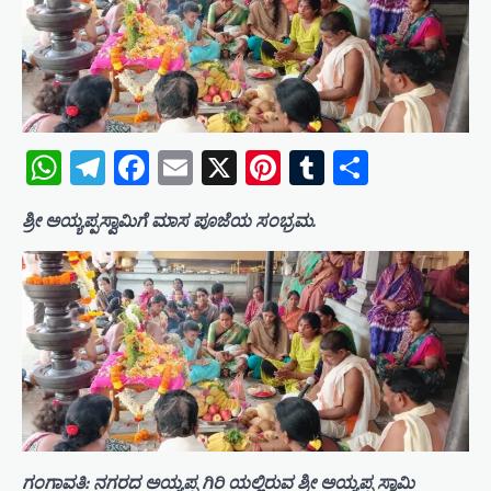
WhatsApp
Telegram
Facebook
Email
X
Pinterest
Tumblr
Share
ಶ್ರೀ ಅಯ್ಯಪ್ಪಸ್ವಾಮಿಗೆ ಮಾಸ ಪೂಜೆಯ ಸಂಭ್ರಮ.
ಗಂಗಾವತಿ: ನಗರದ ಅಯ್ಯಪ್ಪ ಗಿರಿ ಯಲ್ಲಿರುವ ಶ್ರೀ ಅಯ್ಯಪ್ಪ ಸ್ವಾಮಿ