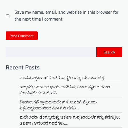
Save my name, email, and website in this browser for
the next time I comment.
Search
Recent Posts
ಮಾನವ ಕಳ್ಳಸಾಗಾಣಿಕೆ ತಡೆಗೆ ಜಾಗೃತಿ ಅಗತ್ಯ: ಯಮುನಾ ಬೆಸ್ತ.
ರಾಜ್ಯದಲ್ಲಿ ಬರಗಾಲದ ಛಾಯೆ ಆವರಿಸಿದೆ; ಸರ್ಕಾರ ತಕ್ಷಣ ಬರಗಾಲ
ಘೋಷಿಸಬೇಕು: ಸಿ.ಟಿ. ರವಿ.
ಕೋಡಿಉಗನೆ ಗ್ರಾಮದ ಮಹೇಶ್ ಕೆ. ಅವರಿಗೆ ಮೈಸೂರು
ವಿಶ್ವವಿದ್ಯಾನಿಲಯದಿಂದ ಪಿಎಚ್.ಡಿ ಪದವಿ…
ಮಲೇರಿಯಾ, ಡೆಂಗ್ಯೂ ಮತ್ತು ಚಿಕೂನ್ ಗುನ್ಯ ಖಾಯಿಲೆಗಳನ್ನು ತಡೆಗಟ್ಟಲು
ಡಿಎಚ್‌ಒ ಅವರಿಂದ ಸಲಹೆಗಳು….